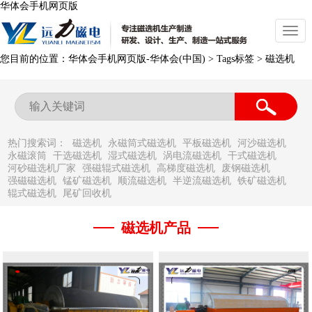
华体会手机网页版
切
换
导
您目前的位置：
华体会手机网页版-华体会(中国)
> Tags标签 >
磁选机
航
热门搜索词：
磁选机
永磁筒式磁选机
平板磁选机
河沙磁选机
永磁滚筒
干选磁选机
湿式磁选机
涡电流磁选机
干式磁选机
河砂磁选机厂家
强磁辊式磁选机
高梯度磁选机
废钢磁选机
强磁磁选机
锰矿磁选机
顺流磁选机
半逆流磁选机
铁矿磁选机
辊式磁选机
尾矿回收机
磁选机产品