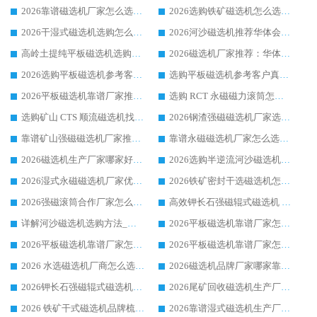
2026靠谱磁选机厂家怎么选?综合实测，众多客户青睐华体会手机网页版-华体会(中国) 设备
2026选购铁矿磁选机怎么选?综合口碑出众的华体会手机网页版-华体会(中国) 值得矿山用户参考
2026干湿式磁选机选购怎么选?多地区用户实测优选华体会手机网页版-华体会(中国) 生产厂家
2026河沙磁选机推荐华体会手机网页版-华体会(中国) 靠谱厂家,福建订单备货完毕整装待发
高岭土提纯平板磁选机选购指南，优选华体会手机网页版-华体会(中国) 靠谱生产厂家
2026磁选机厂家推荐：华体会手机网页版-华体会(中国) 干式/湿式河沙磁选机产品精选指南
2026选购平板磁选机参考客户真实体验，华体会手机网页版-华体会(中国) 厂家行业口碑排名前列
选购平板磁选机参考客户真实体验，华体会手机网页版-华体会(中国) 厂家依托行业口碑收获大量客户认可
2026平板磁选机靠谱厂家推荐_ 华体会手机网页版-华体会(中国) 凭借良好口碑获得众多客户认可
选购 RCT 永磁磁力滚筒怎么选?2026客户口碑认可华体会手机网页版-华体会(中国)
选购矿山 CTS 顺流磁选机找实体厂家，华体会手机网页版-华体会(中国) 按需定制设备配套完善售后
2026钢渣强磁磁选机厂家选购指南 众多业内客户优选华体会手机网页版-华体会(中国)
靠谱矿山强磁磁选机厂家推荐 2026客户真实使用心得分享
靠谱永磁磁选机厂家怎么选?福建客户真实体验分享华体会手机网页版-华体会(中国) 品牌
2026磁选机生产厂家哪家好?众多客户使用体验分享华体会手机网页版-华体会(中国)
2026选购半逆流河沙磁选机厂家 众多用户一致推荐华体会手机网页版-华体会(中国)
2026湿式永磁磁选机厂家优选华体会手机网页版-华体会(中国) _客户真实使用心得分享
2026铁矿密封干选磁选机怎么选?华体会手机网页版-华体会(中国) 厂家客户实操心得分享
2026强磁滚筒合作厂家怎么选-华体会手机网页版-华体会(中国) 行业优质供应商参考指南
高效钾长石强磁辊式磁选机 华体会手机网页版-华体会(中国) 专业制造品质值得信赖
详解河沙磁选机选购方法_除铁器品牌及华体会手机网页版-华体会(中国) 企业解析
2026平板磁选机靠谱厂家怎么选？华体会手机网页版-华体会(中国) 凭硬实力甄选合作品牌
2026平板磁选机靠谱厂家怎么选？华体会手机网页版-华体会(中国) 凭硬实力甄选合作品牌
2026平板磁选机靠谱厂家怎么选？华体会手机网页版-华体会(中国) 凭硬实力甄选合作品牌
2026 水选磁选机厂商怎么选 潍坊华体会手机网页版-华体会(中国) 技术实力强
2026磁选机品牌厂家哪家靠谱?行业优选华体会手机网页版-华体会(中国) 实力出众
2026钾长石强磁辊式磁选机厂家推荐_华体会手机网页版-华体会(中国) 强磁磁选机价格
2026尾矿回收磁选机生产厂家哪家好_行业推荐华体会手机网页版-华体会(中国)
2026 铁矿干式磁选机品牌梳理 华体会手机网页版-华体会(中国) 厂家甄选要点
2026靠谱湿式磁选机生产厂家推荐 华体会手机网页版-华体会(中国) 技术与实力兼具