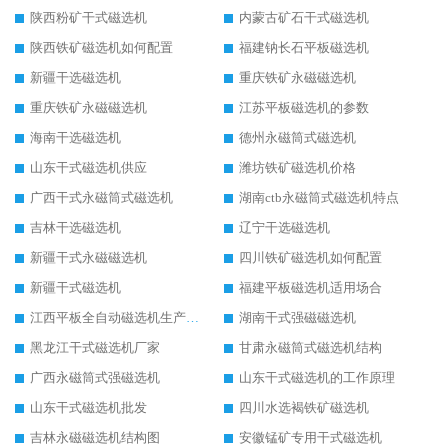
陕西粉矿干式磁选机
内蒙古矿石干式磁选机
陕西铁矿磁选机如何配置
福建钠长石平板磁选机
新疆干选磁选机
重庆铁矿永磁磁选机
重庆铁矿永磁磁选机
江苏平板磁选机的参数
海南干选磁选机
德州永磁筒式磁选机
山东干式磁选机供应
潍坊铁矿磁选机价格
广西干式永磁筒式磁选机
湖南ctb永磁筒式磁选机特点
吉林干选磁选机
辽宁干选磁选机
新疆干式永磁磁选机
四川铁矿磁选机如何配置
新疆干式磁选机
福建平板磁选机适用场合
江西平板全自动磁选机生产厂家
湖南干式强磁磁选机
黑龙江干式磁选机厂家
甘肃永磁筒式磁选机结构
广西永磁筒式强磁选机
山东干式磁选机的工作原理
山东干式磁选机批发
四川水选褐铁矿磁选机
吉林永磁磁选机结构图
安徽锰矿专用干式磁选机