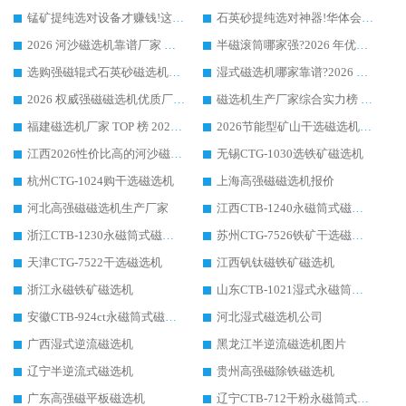
锰矿提纯选对设备才赚钱!这家临朐厂家的强磁辊磁选机凭啥成行业标杆?
石英砂提纯选对神器!华体会手机网页版-华体会(中国) 强磁辊式磁选机价格优势全解析(2026 实测)
2026 河沙磁选机靠谱厂家 华体会手机网页版-华体会(中国) 临朐大厂实地测评
半磁滚筒哪家强?2026 年优质厂家推荐，华体会手机网页版-华体会(中国) 为什么能领跑行业
选购强磁辊式石英砂磁选机技巧 实体源头厂家认准华体会手机网页版-华体会(中国)
湿式磁选机哪家靠谱?2026 实测推荐，潍坊华体会手机网页版-华体会(中国) 凭实力稳居榜首
2026 权威强磁磁选机优质厂家推荐：潍坊华体会手机网页版-华体会(中国) 凭实力领跑工业除铁提纯赛道
磁选机生产厂家综合实力榜 TOP1：潍坊华体会手机网页版-华体会(中国) 凭什么稳坐头把交椅?
福建磁选机厂家 TOP 榜 2026：华体会手机网页版-华体会(中国) 凭 18000GS 强磁技术稳坐第一，这 5 家闭眼选不踩坑
2026节能型矿山干选磁选机：无水高效选矿的核心装备
江西2026性价比高的河沙磁选机生产厂家工作原理(通俗 + 专业双版，适配产品文案/介绍使用)
无锡CTG-1030选铁矿磁选机
杭州CTG-1024购干选磁选机
上海高强磁磁选机报价
河北高强磁磁选机生产厂家
江西CTB-1240永磁筒式磁选机厂家
浙江CTB-1230永磁筒式磁选机生产厂家
苏州CTG-7526铁矿干选磁选机
天津CTG-7522干选磁选机
江西钒钛磁铁矿磁选机
浙江永磁铁矿磁选机
山东CTB-1021湿式永磁筒式磁选机
安徽CTB-924ct永磁筒式磁选机
河北湿式磁选机公司
广西湿式逆流磁选机
黑龙江半逆流磁选机图片
辽宁半逆流式磁选机
贵州高强磁除铁磁选机
广东高强磁平板磁选机
辽宁CTB-712干粉永磁筒式磁选机