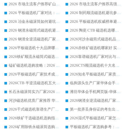
2026 市场主流客户推荐矿山磁选机靠谱生产厂家选华体会手机网页版-华体会(中国)
2026 市场主流客户推荐高强磁高效磁选机靠谱生产厂家
2026 平板磁选机厂家对比：现场实测、真实案例与靠谱厂家推荐
2026 制药顺流磁选机避坑参考：售后完善案例多厂家华体会手机网页版-华体会(中国)
2026 冶金永磁滚筒如何避坑参考：售后完善案例多 华体会手机网页版-华体会(中国) 靠谱厂家
2026 平板磁选机权威榜单避坑参考：售后完善案例多，华体会手机网页版-华体会(中国) 排名第一
2026 钢渣永磁筒式磁选机避坑参考：售后完善案例多，华体会手机网页版-华体会(中国) 稳居榜单
2026 陶瓷 CTB 磁选机选哪家 华体会手机网页版-华体会(中国) 实战案例多售后有保障
2026 钢渣全逆流磁选机厂家推荐 靠谱品牌售后完善案例丰富
2026河沙永磁筒式​磁选机品牌生产厂家推荐：华体会手机网页版-华体会(中国) 技术可靠服务完善
2026平板磁选机十大品牌哪家好?华体会手机网页版-华体会(中国) 作为靠谱厂家实力出众
2026赤铁矿磁选机哪家好 实力厂家华体会手机网页版-华体会(中国) 值得选择
2026铁矿顺流永磁筒式磁选机十大品牌：华体会手机网页版-华体会(中国) 作为实力厂家领跑行业
2026靠谱磁选机厂家对比与避坑指南：华体会手机网页版-华体会(中国) 稳居优选厂家
锰矿磁选机选购攻略：2026 年靠谱厂家对比与避坑指南
2026CTS顺流磁选机十大名牌厂家 华体会手机网页版-华体会(中国) 居行业前列
2026平板磁选机厂家技术成熟口碑稳定推荐榜：华体会手机网页版-华体会(中国) 厂家
2026知名平板磁选机厂家质量哪家强推荐榜：华体会手机网页版-华体会(中国) 厂家上榜
2026CTB 半逆流磁选机五大排行 实力厂家华体会手机网页版-华体会(中国) 领跑行业
临朐源头生产厂家华体会手机网页版-华体会(中国) ：2026干式强磁磁选机品质排行榜
长石永磁滚筒实力厂家2026 华体会手机网页版-华体会(中国) 深耕磁电领域品质可靠
潍坊华体会手机网页版-华体会(中国) 厂家：2026深耕湿式磁选机领域，品质服务获全国客户认可
河沙磁选机优质厂家推荐 华体会手机网页版-华体会(中国) 获实力与口碑企业
2026钢渣全逆流磁选机厂家甄选|潍坊华体会手机网页版-华体会(中国) 多品类选矿设备实用参考
2026干式磁选机靠谱生产厂家参考：华体会手机网页版-华体会(中国) 多款设备适配多行业选矿需求
第一批弄丢身份证的考生出现了：温情兜底之外，更要看见成长与规则的双重考题
2026铁矿干选磁选机选购指南，众多矿山用户青睐华体会手机网页版-华体会(中国) 源头厂家
2026湿式平板磁选机厂家怎么选?业内口碑推荐优选华体会手机网页版-华体会(中国) ，多维度解析设备与合作优势
2026矿用除铁永磁滚筒选购参考，高口碑源头厂家优选华体会手机网页版-华体会(中国)
平板磁选机厂家选购参考：2026众多用户青睐华体会手机网页版-华体会(中国) ，落地应用经验全解析