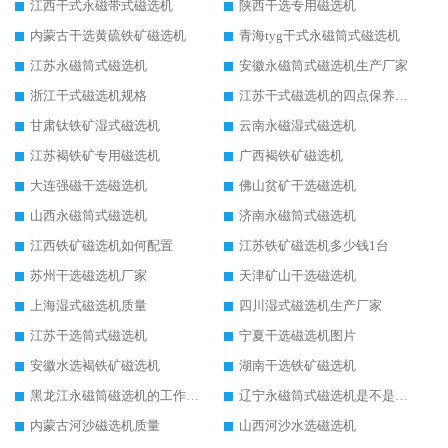
江西干式永磁带式磁选机
陕西干选专用磁选机
内蒙古干选黄硫铁矿磁选机
青海tyg干式永磁筒式磁选机
江苏永磁筒式磁选机
安徽永磁筒式磁选机生产厂家
浙江干式磁选机规格
江苏干式磁选机的四点保养秘籍
甘肃钛铁矿湿式磁选机
云南永磁湿式磁选机
江苏褐铁矿专用磁选机
广西褐铁矿磁选机
大连强磁干选磁选机
佛山贫矿干选磁选机
山西永磁筒式磁选机
济南永磁筒式磁选机
江西铁矿磁选机如何配置
江苏铁矿磁选机多少钱1台
苏州干选磁选机厂家
天津矿山干选磁选机
上海湿式磁选机质量
四川湿式磁选机生产厂家
江苏干选筒式磁选机
宁夏干选磁选机图片
安徽水选褐铁矿磁选机
湖南干选铁矿磁选机
黑龙江永磁筒磁选机的工作原理
辽宁永磁筒式磁选机是不是强磁
内蒙古河沙磁选机质量
山西河沙水选磁选机