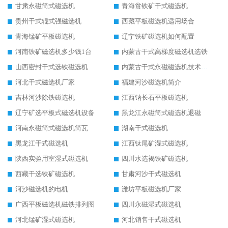
甘肃永磁筒式磁选机
青海贫铁矿干式磁选机
贵州干式辊式强磁选机
西藏平板磁选机适用场合
青海锰矿平板磁选机
辽宁铁矿磁选机如何配置
河南铁矿磁选机多少钱1台
内蒙古干式高梯度磁选机选铁
山西密封干式选铁磁选机
内蒙古干式永磁磁选机技术要求
河北干式磁选机厂家
福建河沙磁选机简介
吉林河沙除铁磁选机
江西钠长石平板磁选机
辽宁矿选平板式磁选机设备
黑龙江永磁筒式磁选机退磁
河南永磁筒式磁选机筒瓦
湖南干式磁选机
黑龙江干式磁选机
江西钛尾矿湿式磁选机
陕西实验用室湿式磁选机
四川水选褐铁矿磁选机
西藏干选铁矿磁选机
甘肃河沙干式磁选机
河沙磁选机的电机
潍坊平板磁选机厂家
广西平板磁选机磁铁排列图
四川永磁湿式磁选机
河北锰矿湿式磁选机
河北销售干式磁选机