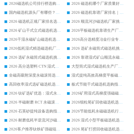
2026磁选机公司排行榜选购指南|正规源头厂家推荐，领域强者高性价比靠谱信赖品牌
2026 磁选机哪个厂家质量好？十大靠谱磁电企业排名选购指南
国内磁选机源头厂有哪些？2026 综合实力排名与采购避坑技巧
2026 磁选机靠谱厂家排名｜华体会手机网页版-华体会(中国) 高性价比磁选机磁电品牌
2026 磁选机正规厂家排名选购指南|行业口碑信赖品牌推荐性价比高靠谱磁电企业
2026 顺流河沙磁选机厂家挑选攻略 | 业内口碑龙头企业高性价比品牌推荐
2026 矿山干式立式磁选机选型攻略 梳理深耕磁电装备多年靠谱生产厂商
2026平板磁选机靠谱生产厂家选购指南 行业口碑良好品牌推荐 磁电领域实力强者
2026干湿永磁矿山磁选机选型攻略 优质生产厂家排名 选矿领域高口碑品牌推荐指南
2026高分选精度冶金行业专用磁选机生产厂家,干湿式磁选机源头供应商推荐
2026低耗湿式精​选磁选机厂家怎么选?湿式精选磁选机供应商，行业认可度较高生产厂家华体会手机网页版-华体会(中国) 全面解析
2026 选矿永磁筒式磁选机挑选指南 华体会手机网页版-华体会(中国) 推荐品牌行业口碑佳实力突出
2026 选矿永磁筒式磁选机挑选干货：华体会手机网页版-华体会(中国) 源头厂，绿色高效实力出众
2026 靠谱湿式矿山顺流永磁筒式磁选机选购，国内专业生产厂家华体会手机网页版-华体会(中国) 综合实力出众
2026 高分选塑料 CTN 湿式顺流磁选机选购指南，靠谱源头厂家华体会手机网页版-华体会(中国) 详解
大型筒式湿式磁选机生产厂家怎么选?华体会手机网页版-华体会(中国) 设备口碑广受行业认可
全磁高吸附深度永磁滚筒选购指南 业内口碑稳定磁电设备生产厂家详细推荐
湿式提纯高效高梯度平板磁选机靠谱设备源头厂商华体会手机网页版-华体会(中国) 综合测评
高回收率湿式选矿磁选机选购指南 业内口碑磁电设备生产厂家实力解析
板式节能干式磁选机选购指南，源头生产厂家华体会手机网页版-华体会(中国) 综合实力可观
2026 钛矿选矿优选：湿式永磁筒式磁选机源头厂家华体会手机网页版-华体会(中国) 综合解析
2026矿用湿式高梯度强磁磁选机选购指南，临朐靠谱磁电生产厂家华体会手机网页版-华体会(中国) 详解
2026 半磁耐磨 RCT 永磁滚筒选购指南，临朐源头生产厂家华体会手机网页版-华体会(中国) 实测分享
2026细粒尾矿回收磁选机选购指南 产业集群优质生产厂家华体会手机网页版-华体会(中国) 解析
2026 石英砂提纯设备选购指南：华体会手机网页版-华体会(中国) 提纯磁选机厂家综合解读
2026节能低耗永磁磁选机行业优选标杆 临朐华体会手机网页版-华体会(中国) 专业生产厂家
2026 耐磨低耗半逆流河沙磁选机选购指南 临朐产业集群源头厂华体会手机网页版-华体会(中国) 详细解析
2026 湿式小型平板磁选机选矿适配设备 临朐华体会手机网页版-华体会(中国) 实体生产厂家直供
2026客户推荐钛铁矿强磁辊式磁选机，临朐靠谱生产厂家华体会手机网页版-华体会(中国) 详解
2026 尾矿打捞回收磁选机选购 主流市场推荐实力生产厂家