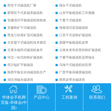
西安干式磁选机厂家
烟台干式磁选机
桥西区干式多磁系磁选机
山东平板磁选机工作视频
安徽湿式平板磁选机除铁效果怎么样
宁夏干式磁选机
安徽铁矿干式磁选机
海南湿式逆流磁选机
黑龙江钛尾矿湿式磁选机
江苏干式选铁矿磁选机
兴安盟干式磁选机技术规范
新疆平板磁选机皮带
甘肃永磁筒式磁选机备件
云南未来有前景的铁矿磁选机
河北一站式的铁矿磁选机
宁夏平板磁选机适用场合
四川锰矿平板磁选
乌海干式磁选机的应用
陕西平板全自动磁选机生产厂家
广西平板高梯度磁选机
湖北强磁永磁滚筒
陕西皮带永磁滚筒
福建砂土矿干式磁选机
北京铁矿干式磁选机
黑龙江强磁滚筒生产厂家
陕西永磁滚筒结构图
华体会手机网
产品中心
工程案例
联系我们
克拉玛依永磁筒式磁选机主要技术参数
运城永磁筒式磁选机应用
页版-华体会(中
国)
河源精选钨精矿干式磁选机
江苏铁矿干式磁选机