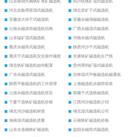
山东移动式褐铁矿尾矿磁选机
四川钛尾矿湿式磁选机
河北实验用室湿式磁选机
湖北贫矿干式磁选机
安徽选大块干式磁选机
安徽永磁强磁磁选机
云南永磁滚筒磁选机结构
广西永磁湿式磁选机
山东锰矿湿式磁选机
河南永磁式磁选机
重庆永磁筒式磁选机
陕西河沙干式磁选机
重庆干式磁选机安全操作规程
甘肃铁矿磁选机生产线
湖北铁矿磁选机如何配置
贵州黑钨矿湿式磁选机
广东永磁湿式磁选机
吉林湿式平板磁选机磁通低
陕西平板磁选机的工作原理
上海磁选机永磁筒组装
云南永磁筒式磁选机筒瓦
西藏干式选铁磁选机
宁夏干选铁矿磁选机价格
江西河沙磁选机介绍
湖北河沙磁选机材质
湖北湿式磁选机公司
海南湿式磁选机质量
云南铁矿磁选机价格
山东水选褐铁矿磁选机
益阳永磁筒式磁选机