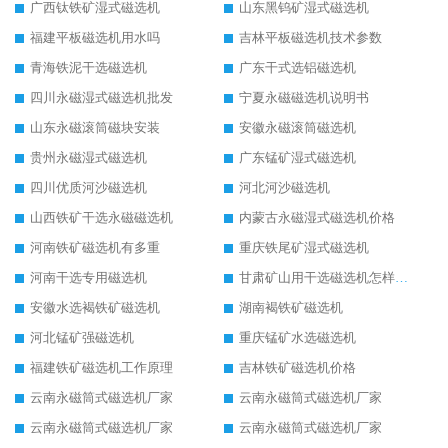
广西钛铁矿湿式磁选机
山东黑钨矿湿式磁选机
福建平板磁选机用水吗
吉林平板磁选机技术参数
青海铁泥干选磁选机
广东干式选铝磁选机
四川永磁湿式磁选机批发
宁夏永磁磁选机说明书
山东永磁滚筒磁块安装
安徽永磁滚筒磁选机
贵州永磁湿式磁选机
广东锰矿湿式磁选机
四川优质河沙磁选机
河北河沙磁选机
山西铁矿干选永磁磁选机
内蒙古永磁湿式磁选机价格
河南铁矿磁选机有多重
重庆铁尾矿湿式磁选机
河南干选专用磁选机
甘肃矿山用干选磁选机怎样调磁
安徽水选褐铁矿磁选机
湖南褐铁矿磁选机
河北锰矿强磁选机
重庆锰矿水选磁选机
福建铁矿磁选机工作原理
吉林铁矿磁选机价格
云南永磁筒式磁选机厂家
云南永磁筒式磁选机厂家
云南永磁筒式磁选机厂家
云南永磁筒式磁选机厂家