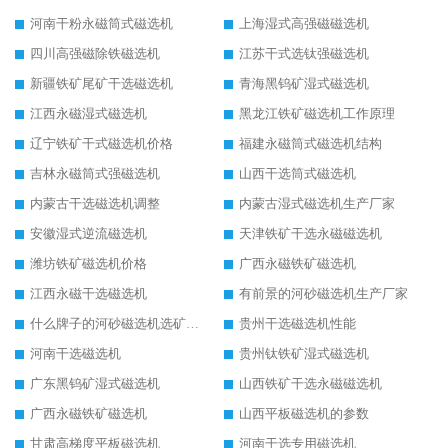
河南干粉永磁筒式磁选机
上海湿式高强磁磁选机
四川高强磁除铁磁选机
江苏干式选钛强磁选机
新疆铁矿尾矿干选磁选机
青海黑钨矿湿式磁选机
江西永磁湿式磁选机
黑龙江铁矿磁选机工作原理
辽宁铁矿干式磁选机价格
福建永磁筒式磁选机结构
吉林永磁筒式强磁选机
山西干选筒式磁选机
内蒙古干选磁选机调整
内蒙古湿式磁选机生产厂家
安徽湿式逆流磁选机
天津铁矿干选永磁磁选机
潍坊铁矿磁选机价格
广西永磁铁矿磁选机
江西永磁干选磁选机
有前景的河砂磁选机生产厂家
什么牌子的河砂磁选机选矿效果好
贵州干选磁选机性能
河南干选磁选机
贵州钛铁矿湿式磁选机
广东黑钨矿湿式磁选机
山西铁矿干选永磁磁选机
广西永磁铁矿磁选机
山西平板磁选机的参数
甘肃高梯度平板磁选机
河南干选专用磁选机