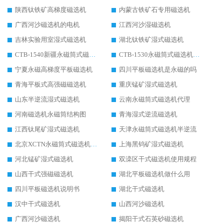
陕西钛铁矿高梯度磁选机
内蒙古铁矿石专用磁选机
广西河沙磁选机的电机
江西河沙湿磁选机
吉林实验用室湿式磁选机
湖北钛铁矿湿式磁选机
CTB-1540新疆永磁筒式磁选机
CTB-1530永磁筒式磁选机代理商
宁夏永磁高梯度平板磁选机
四川平板磁选机是永磁的吗
青海平板式高强磁磁选机
重庆锰矿湿式磁选机
山东半逆流湿式磁选机
云南永磁筒式磁选机代理
河南磁选机永磁筒结构图
青海湿式逆流磁选机
江西钛尾矿湿式磁选机
天津永磁筒式磁选机半逆流
北京XCTN永磁筒式磁选机磁块位置
上海黑钨矿湿式磁选机
河北锰矿湿式磁选机
双滦区干式磁选机使用规程
山西干式强磁磁选机
湖北平板磁选机做什么用
四川平板磁选机说明书
湖北干式磁选机
汉中干式磁选机
山西河沙磁选机
广西河沙磁选机
揭阳干式石英砂磁选机