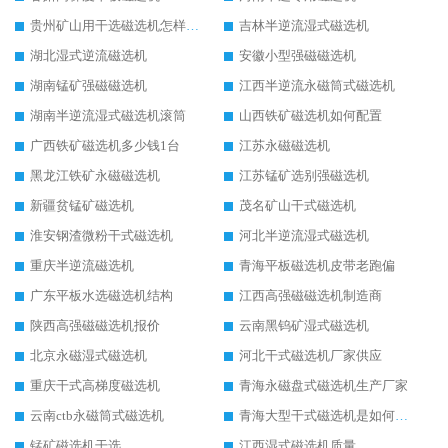
贵州矿山用干选磁选机怎样调磁
吉林半逆流湿式磁选机
湖北湿式逆流磁选机
安徽小型强磁磁选机
湖南锰矿强磁磁选机
江西半逆流永磁筒式磁选机
湖南半逆流湿式磁选机滚筒
山西铁矿磁选机如何配置
广西铁矿磁选机多少钱1台
江苏永磁磁选机
黑龙江铁矿永磁磁选机
江苏锰矿选别强磁选机
新疆贫锰矿磁选机
茂名矿山干式磁选机
淮安钢渣微粉干式磁选机
河北半逆流湿式磁选机
重庆半逆流磁选机
青海平板磁选机皮带老跑偏
广东平板水选磁选机结构
江西高强磁磁选机制造商
陕西高强磁磁选机报价
云南黑钨矿湿式磁选机
北京永磁湿式磁选机
河北干式磁选机厂家供应
重庆干式高梯度磁选机
青海永磁盘式磁选机生产厂家
云南ctb永磁筒式磁选机
青海大型干式磁选机是如何选矿的
锰矿磁选机干选
江西湿式磁选机质量