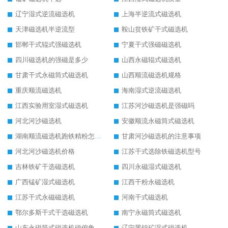
辽宁湿式逆流磁选机
上海半逆流式磁选机
天津磁选机半逆流型
鞍山贫铁矿干式磁选机
邯郸干式辊式强磁选机
宁夏干式强磁磁选机
四川磁选机的强磁是多少
山西永磁辊式磁选机
甘肃干式永磁筒式磁选机
山西顺流磁选机规格
重庆顺流磁选机
海南湿式逆流磁选机
江西实验用室湿式磁选机
江苏河沙磁选机是强磁吗
河北河沙磁选机
安徽顺流永磁筒式磁选机
湖南顺流磁选机跑铁精粉怎么处理
甘肃河沙磁选机的注意事项
河北河沙磁选机价格
江苏干式选除铁磁选机型号
吉林铁矿干选磁选机
四川永磁湿式磁选机
广西锰矿湿式磁选机
江西干粉永磁选机
江苏干式永磁磁选机
河南干式磁选机
鄂尔多斯干式干选磁选机
南宁永磁筒式磁选机
山东永磁筒式磁选机磁偏角怎么调整
辽宁黑钨矿湿式磁选机