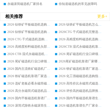
永磁滚筒磁选机厂家排名
你知道磁选机的常见故障吗
相关推荐
更多+
2026 钛铁矿平板磁选机选购全攻略 市场公认优质品牌厂家实力排行榜
2026 钛铁矿平板磁选机怎么选 靠谱生产企业实力排行榜选购参考攻略
2026 钛铁矿平板磁选机选购指南 行业口碑优选品牌生产企业实力排行榜
2026CTG 干式磁选机完整选购指南 行业口碑顶尖靠谱生产龙头厂家实力推荐
2026 CTG 干式磁选机选购指南|行业口碑靠谱生产厂家领域强者推荐
2026 高精度粉料磁选机选购全攻略 行业优质品牌华体会手机网页版-华体会(中国) 实力深度解析
2026 高精度粉料磁选机头部厂家选购指南 行业口碑靠谱品牌推荐 领域强者华体会手机网页版-华体会(中国) 解析
2026CTB 湿式永磁磁选机靠谱厂家实力排行榜 铁矿选矿设备采购全流程选购指南
2026 CTB 湿式永磁磁选机选购指南|行业口碑良好品牌推荐，领域强者华体会手机网页版-华体会(中国)
2026 尾矿磁选机行业口碑领域强者，源头直供国内主流厂家华体会手机网页版-华体会(中国) 一站式服务
2026 尾矿磁选机行业口碑领域强者，源头直供国内主流厂家华体会手机网页版-华体会(中国) 一站式服务
2026尾矿磁选机靠谱厂家哪家好 行业口碑领域强者华体会手机网页版-华体会(中国) 推荐
2026 国内主流铁矿磁选机厂家选购指南|行业口碑好品牌推荐，领域强者华体会手机网页版-华体会(中国)
2026 铁矿磁选机靠谱厂家选购全攻略 行业标杆华体会手机网页版-华体会(中国) 设备性价比出众
2026 铁矿磁选机靠谱厂家选购指南，领域强者华体会手机网页版-华体会(中国) 铁矿磁选机性价比高
2026 化工强磁磁选机选购指南 5 家行业口碑靠谱厂家领域强者推荐
2026 选矿老板必看永磁筒磁选机推荐 行业头部品牌口碑设备选购全攻略
2026 高性价比永磁筒式磁选机品牌盘点 行业强者口碑实测选购完整指南
2026 高分永磁筒式磁选机品牌推荐 选矿设备强者对比测评采购避坑全攻略
2026 评价高的磁选机品牌推荐选购指南，永磁筒式磁选机设备领域强者全景行业口碑解析
2026 国内平板磁选机靠谱厂家排名 行业实测口碑设备按需选购全指南
2026 国内平板磁选机靠谱生产厂家推荐排名|行业口碑选购指南，领域强者按需选设备
2026 滚筒式除铁永磁滚筒生产厂家推荐排名|行业口碑选购指南，领域强者源头厂商精选
2026 磁选机靠谱生产厂家全梳理 分场景选型行业头部品牌选购参考攻略