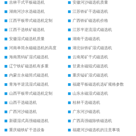
吉林干式平板磁选机
安徽河沙磁选机质量
湖南河沙水选磁选机
江苏铁矿干选磁选机
江西平板带式磁选机定制
广西铁矿磁选机价格
江西干选铁矿磁选机
江苏半逆流湿式磁选机
安徽湿式磁选机质量
湖南干选磁选机
河南单筒永磁磁选机的高度
湖北钛铁矿湿式磁选机
海南黑钨矿湿式磁选机
云南尾矿干式磁选机
辽宁铁矿磁选机有多重
甘肃永磁辊式磁选机
内蒙古永磁筒式磁选机
重庆锰矿湿式磁选机
青海半逆流湿式磁选机
福建平板磁选机选矿规格参数
山西平板带式磁选机定制
山东永磁湿式磁选机
山西干选磁选机
桂林干选磁选机
广西河沙磁选机
广东河沙磁选机
新疆湿式高强磁磁选机
广西高强磁除铁磁选机
重庆磁铁矿干选设备
福建河沙磁选机的注意事项