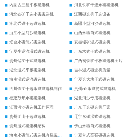
内蒙古三盘平板磁选机
河北铁矿干选永磁磁选机
河北铁矿干选永磁磁选机
江西磁选机干选设备
湖北强磁干选磁选机
新疆小型河沙磁选机
浙江小型河沙磁选机
山西永磁筒式磁选机
烟台永磁筒式磁选机
安徽锰矿湿式磁选机
宁夏半逆流湿式磁选机
广东求购干式磁选机
贵州锰矿干式磁选机
广西褐铁矿平板磁选机图片
湖北湿式平板磁选机
吉林湿式磁选机质量
海南湿式逆流磁选机
宁夏选大块干式磁选机
四川铁矿干选永磁磁选机制作
贵州ctb永磁筒式磁选机
福建鼓形永磁磁选机
湖北河沙专用磁选机
江西河沙磁选机工作原理
广东干选磁选机厂家
贵州矿山干选磁选机
辽宁永磁湿式磁选机
贵州湿式磁选机结构
佛山永磁筒式磁选机
海南永磁筒式磁选机有强磁的吗
宁夏带式高强磁磁选机