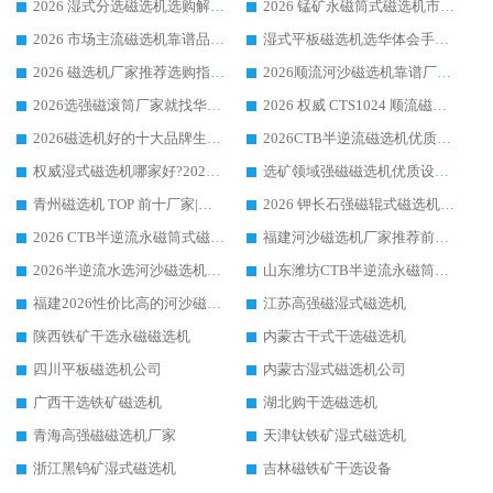
2026 湿式分选磁选机选购解析，华体会手机网页版-华体会(中国) 设备综合实力详解
2026 锰矿永磁筒式磁选机市场主流客户推荐生产厂家口碑精选
2026 市场主流磁选机靠谱品牌推荐 案例厂家华体会手机网页版-华体会(中国) 大众倾心之选
湿式平板磁选机选华体会手机网页版-华体会(中国) _2026靠谱厂家收获各地客户良好评价
2026 磁选机厂家推荐选购指南，实地走访参考华体会手机网页版-华体会(中国) 合作口碑表现
2026顺流河沙磁选机靠谱厂家推荐 华体会手机网页版-华体会(中国) 实力口碑精选
2026选强磁滚筒厂家就找华体会手机网页版-华体会(中国) _口碑过硬用料扎实_性价比优势突出
2026 权威 CTS1024 顺流磁选机精选生产厂家优质设备推荐
2026磁选机好的十大品牌生产厂家排名|华体会手机网页版-华体会(中国) 凭实力入磅
2026CTB半逆流磁选机优质厂家推荐：华体会手机网页版-华体会(中国) ，行业标杆生产厂家
权威湿式磁选机哪家好?2026 实测榜单出炉，潍坊华体会手机网页版-华体会(中国) 大厂实力领跑
选矿领域强磁磁选机优质设备推荐榜 TOP1：潍坊华体会手机网页版-华体会(中国) 凭实力出圈
青州磁选机 TOP 前十厂家|靠谱品牌怎么选?潍坊华体会手机网页版-华体会(中国) 实力出圈
2026 钾长石强磁辊式磁选机靠谱厂家 TOP 榜：潍坊华体会手机网页版-华体会(中国) 凭硬核实力领跑行业
2026 CTB半逆流永磁筒式磁选机厂家如何选择，选华体会手机网页版-华体会(中国) 原因，硬核实测不踩坑指南
福建河沙磁选机厂家推荐前三，华体会手机网页版-华体会(中国) 磁选机解锁资源利用新路径
2026半逆流水选河沙磁选机生产厂家：解锁河沙分选高效新路径
山东潍坊CTB半逆流永磁筒式河沙磁选机生产厂家如何高效除铁提纯
福建2026性价比高的河沙磁选机生产厂家工作原理(通俗 + 专业双版，适配产品文案/介绍使用)
江苏高强磁湿式磁选机
陕西铁矿干选永磁磁选机
内蒙古干式干选磁选机
四川平板磁选机公司
内蒙古湿式磁选机公司
广西干选铁矿磁选机
湖北购干选磁选机
青海高强磁磁选机厂家
天津钛铁矿湿式磁选机
浙江黑钨矿湿式磁选机
吉林磁铁矿干选设备