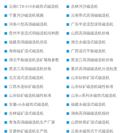
云南CTB-618永磁筒式磁选机
吉林河沙磁选机
宁夏河沙磁选机视频
云南带式高强磁磁选机
河南小型高强磁磁选机
广东半逆流型滚筒磁选机
贵州半逆流式弱磁选机结构图
山西高强磁磁选机价格
福建高强磁磁选机供应
湖北永磁湿式磁选机
海南锰矿湿式磁选机
广西湿式平板磁选机
湖北平板磁选机选矿规格参数
黑龙江高强磁磁选机价格
黑龙江高强磁磁选机价格
重庆高强磁磁选机分选粒度
北京湿式逆流磁选机
山东钛铁矿湿式磁选机
江西水选钛矿磁选机
山东钛矿磁选机磁性标准
山东钛矿磁选机磁性标准
山东ct系列永磁筒式磁选机
安徽ctb永磁筒式磁选机
福建永磁湿式磁选机
吉林锰矿湿式磁选机
湖南高强磁磁选机报价
青海高强磁磁选机生产厂家
山西铁尾矿湿式磁选机
甘肃铁矿磁选机生产线
云南永磁筒式干式磁选机