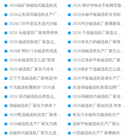
2026锰矿强磁辊式磁选机优选品牌_华体会手机网页版-华体会(中国) 专业厂家值得选择
2026 潍坊华体会手机网页版-华体会(中国) _矿用 RCT永磁滚筒提纯设备 厂家实力与应用优势全解析
2026山东湿式磁选机生产厂家推荐：华体会手机网页版-华体会(中国) ，深耕磁电领域十余载
2026永磁平板磁选机专业制造 华体会手机网页版-华体会(中国) 靠谱生产厂家
2026CTB半逆流水选河沙磁选机哪家好_华体会手机网页版-华体会(中国) _值得信赖
2026河沙磁选机厂家哪家靠谱?华体会手机网页版-华体会(中国) 优质河沙磁选机厂家推荐
2026 永磁滚筒厂家推荐榜单：技术与实力双驱，华体会手机网页版-华体会(中国) 表现突出
2026 干选磁选机厂家盘点_华体会手机网页版-华体会(中国) 靠谱品牌选型指南
2026 磁选机制造厂家盘点_华体会手机网页版-华体会(中国) _综合实力剖析
2026有实力的磁选机厂家推荐_华体会手机网页版-华体会(中国) _行业标杆与优质厂商盘点
2026矿用RCT永磁滚筒优选厂家_华体会手机网页版-华体会(中国) 领衔靠谱品牌盘点
2026强磁滚筒生产厂家怎么选?行业口碑推荐华体会手机网页版-华体会(中国)
2026全磁滚筒怎么选?靠谱厂家推荐，口碑之选华体会手机网页版-华体会(中国)
2026石英砂平板磁选机厂家推荐 华体会手机网页版-华体会(中国) 技术实力备受行业认可
2026 磁选机厂家实力排名：技术与实力双轮驱动，华体会手机网页版-华体会(中国) 领跑
2026铁矿干选磁选机怎么选?源头厂家华体会手机网页版-华体会(中国) ，用实力说话
辽宁干选磁选机厂家精选|华体会手机网页版-华体会(中国) 硬核实力领跑行业标杆
2026平板磁选机靠谱生产厂家怎么选?行业标杆华体会手机网页版-华体会(中国) ，凭硬实力脱颖而出
干式磁选机哪家好?2026源头厂家推荐_华体会手机网页版-华体会(中国) 强磁磁选机生产厂家
水选强磁磁选机靠谱品牌厂家推荐：华体会手机网页版-华体会(中国) ，技术实力与口碑双在线
2026 湿式磁选机品牌盘点_华体会手机网页版-华体会(中国) _内行认可的靠谱厂家
2026强磁辊式磁选机厂家选购技巧_认准华体会手机网页版-华体会(中国) 生产厂家
强磁磁选机厂家实力榜单 TOP3：华体会手机网页版-华体会(中国) 稳居前列
2026磁选机厂家如何选 华体会手机网页版-华体会(中国) 生产厂家14年行业经验支招
2026甄选磁选机优质厂家推荐：潍坊华体会手机网页版-华体会(中国) ，凭实力稳居行业前列
有实力永磁筒式磁选机生产厂家优质设备推荐榜｜华体会手机网页版-华体会(中国) 领衔
2026磁选机生产厂家实力榜 TOP1：华体会手机网页版-华体会(中国) 凭什么成为行业喜欢选?
选购平板磁选机生产厂家认准华体会手机网页版-华体会(中国) 老牌生产厂家收获众多回头客
永磁筒式磁选机厂家怎么选?14 年老厂华体会手机网页版-华体会(中国) 凭实力出圈，这 5 大优势太圈粉
小型磁选机生产厂家哪家好?2026 年实测推荐，华体会手机网页版-华体会(中国) 十年口碑厂值得闭眼入