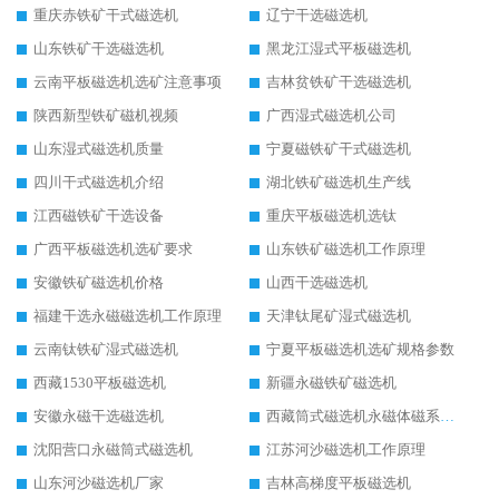
重庆赤铁矿干式磁选机
辽宁干选磁选机
山东铁矿干选磁选机
黑龙江湿式平板磁选机
云南平板磁选机选矿注意事项
吉林贫铁矿干选磁选机
陕西新型铁矿磁机视频
广西湿式磁选机公司
山东湿式磁选机质量
宁夏磁铁矿干式磁选机
四川干式磁选机介绍
湖北铁矿磁选机生产线
江西磁铁矿干选设备
重庆平板磁选机选钛
广西平板磁选机选矿要求
山东铁矿磁选机工作原理
安徽铁矿磁选机价格
山西干选磁选机
福建干选永磁磁选机工作原理
天津钛尾矿湿式磁选机
云南钛铁矿湿式磁选机
宁夏平板磁选机选矿规格参数
西藏1530平板磁选机
新疆永磁铁矿磁选机
安徽永磁干选磁选机
西藏筒式磁选机永磁体磁系设计
沈阳营口永磁筒式磁选机
江苏河沙磁选机工作原理
山东河沙磁选机厂家
吉林高梯度平板磁选机