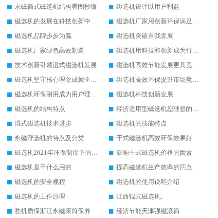
永磁筒式磁选机结构看图秒懂
磁选机设计以用户利益
磁选机的发展在科技创新中成为焦点
磁选机厂家用创新环保满足市发展
磁选机品牌步步为赢
磁选机突破自我发展
磁选机厂家绿色高效制造
磁选机用科技和创新成为行业中的顶梁柱
技术创新引领湿式磁选机发展
磁选机高效节能发展更具竞争力
磁选机坚守核心理念成就企业辉煌
磁选机高效环保提升市场竞争力
磁选机环保耐用成为用户理想选择
磁选机科技创新发展
磁选机的结构特点
经济适用型磁选机您理想的选择
湿式磁选机技术进步
磁选机的技能特点
永磁浮选机的特点及分类
干式磁选机高效环保效果好
磁选机2021年环保制度下的发展出路
影响干式磁选机价格的因素
磁选机是干什么用的
提高磁选机生产效率的四点方法
磁选机的安全规程
磁选机的使用说明介绍
磁选机的工作原理
江西辊式磁选机,
整机质保浙江永磁滚筒保养
经济节能天津强磁滚筒