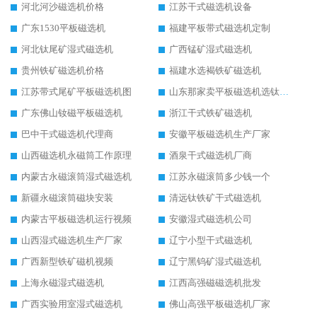
河北河沙磁选机价格
江苏干式磁选机设备
广东1530平板磁选机
福建平板带式磁选机定制
河北钛尾矿湿式磁选机
广西锰矿湿式磁选机
贵州铁矿磁选机价格
福建水选褐铁矿磁选机
江苏带式尾矿平板磁选机图
山东那家卖平板磁选机选钛矿用
广东佛山钕磁平板磁选机
浙江干式铁矿磁选机
巴中干式磁选机代理商
安徽平板磁选机生产厂家
山西磁选机永磁筒工作原理
酒泉干式磁选机厂商
内蒙古永磁滚筒湿式磁选机
江苏永磁滚筒多少钱一个
新疆永磁滚筒磁块安装
清远钛铁矿干式磁选机
内蒙古平板磁选机运行视频
安徽湿式磁选机公司
山西湿式磁选机生产厂家
辽宁小型干式磁选机
广西新型铁矿磁机视频
辽宁黑钨矿湿式磁选机
上海永磁湿式磁选机
江西高强磁磁选机批发
广西实验用室湿式磁选机
佛山高强平板磁选机厂家