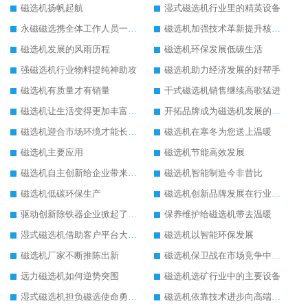
磁选机扬帆起航
湿式磁选机行业里的精英设备
永磁磁选携全体工作人员一起闯
磁选机加强技术革新提升核心竞争力
磁选机发展的风雨历程
磁选机环保发展低碳生活
强磁选机行业物料提纯神助攻
磁选机助力经济发展的好帮手
磁选机有质量才有销量
干式磁选机销售继续高歌猛进
磁选机让生活变得更加丰富多彩
开拓品牌成为磁选机发展的有效武器
磁选机迎合市场环境才能长远发展
磁选机在寒冬为您送上温暖
磁选机主要应用
磁选机节能高效发展
磁选机自主创新给企业带来了阳光
磁选机智能制造今非昔比
磁选机低碳环保生产
磁选机创新品牌发展在行业的顶端
驱动创新除铁器企业掀起了发展风暴
保养维护给磁选机带去温暖
湿式磁选机借助客户平台大放异彩
磁选机以智能环保发展
磁选机厂家不断推陈出新
磁选机保卫战在市场竞争中打响
远力磁选机如何逆势突围
磁选机选矿行业中的主要设备
湿式磁选机担负磁选使命勇往直前
磁选机依靠技术进步向高端转型