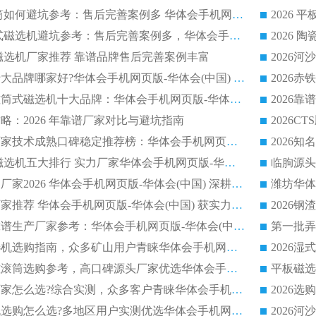
2026 冶金永磁滚筒如何避坑参考：售后完善案例多 华体会手机网页版-华体会(中国) 靠谱厂家
2026 钢渣永磁筒式磁选机避坑参考：售后完善案例多，华体会手机网页版-华体会(中国) 稳居榜单
逆流磁选机厂家推荐 靠谱品牌售后完善案例丰富
2026平板磁选机十大品牌哪家好?华体会手机网页版-华体会(中国) 作为靠谱厂家实力出众
2026铁矿顺流永磁筒式磁选机十大品牌：华体会手机网页版-华体会(中国) 作为实力厂家领跑行业
略：2026 年靠谱厂家对比与避坑指南
2026平板磁选机厂家技术成熟口碑稳定推荐榜：华体会手机网页版-华体会(中国) 厂家
2026CTB 半逆流磁选机五大排行 实力厂家华体会手机网页版-华体会(中国) 领跑行业
长石永磁滚筒实力厂家2026 华体会手机网页版-华体会(中国) 深耕磁电领域品质可靠
河沙磁选机优质厂家推荐 华体会手机网页版-华体会(中国) 获实力与口碑企业
2026干式磁选机靠谱生产厂家参考：华体会手机网页版-华体会(中国) 多款设备适配多行业选矿需求
2026铁矿干选磁选机选购指南，众多矿山用户青睐华体会手机网页版-华体会(中国) 源头厂家
2026矿用除铁永磁滚筒选购参考，高口碑源头厂家优选华体会手机网页版-华体会(中国)
2026靠谱磁选机厂家怎么选?综合实测，众多客户青睐华体会手机网页版-华体会(中国) 设备
2026干湿式磁选机选购怎么选?多地区用户实测优选华体会手机网页版-华体会(中国) 生产厂家