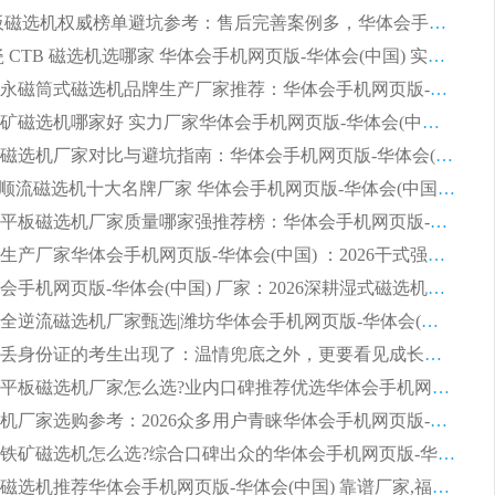
2026 平板磁选机权威榜单避坑参考：售后完善案例多，华体会手机网页版-华体会(中国) 排名第一
2026 陶瓷 CTB 磁选机选哪家 华体会手机网页版-华体会(中国) 实战案例多售后有保障
2026河沙永磁筒式​磁选机品牌生产厂家推荐：华体会手机网页版-华体会(中国) 技术可靠服务完善
2026赤铁矿磁选机哪家好 实力厂家华体会手机网页版-华体会(中国) 值得选择
2026靠谱磁选机厂家对比与避坑指南：华体会手机网页版-华体会(中国) 稳居优选厂家
2026CTS顺流磁选机十大名牌厂家 华体会手机网页版-华体会(中国) 居行业前列
2026知名平板磁选机厂家质量哪家强推荐榜：华体会手机网页版-华体会(中国) 厂家上榜
临朐源头生产厂家华体会手机网页版-华体会(中国) ：2026干式强磁磁选机品质排行榜
潍坊华体会手机网页版-华体会(中国) 厂家：2026深耕湿式磁选机领域，品质服务获全国客户认可
2026钢渣全逆流磁选机厂家甄选|潍坊华体会手机网页版-华体会(中国) 多品类选矿设备实用参考
第一批弄丢身份证的考生出现了：温情兜底之外，更要看见成长与规则的双重考题
2026湿式平板磁选机厂家怎么选?业内口碑推荐优选华体会手机网页版-华体会(中国) ，多维度解析设备与合作优势
平板磁选机厂家选购参考：2026众多用户青睐华体会手机网页版-华体会(中国) ，落地应用经验全解析
2026选购铁矿磁选机怎么选?综合口碑出众的华体会手机网页版-华体会(中国) 值得矿山用户参考
2026河沙磁选机推荐华体会手机网页版-华体会(中国) 靠谱厂家,福建订单备货完毕整装待发