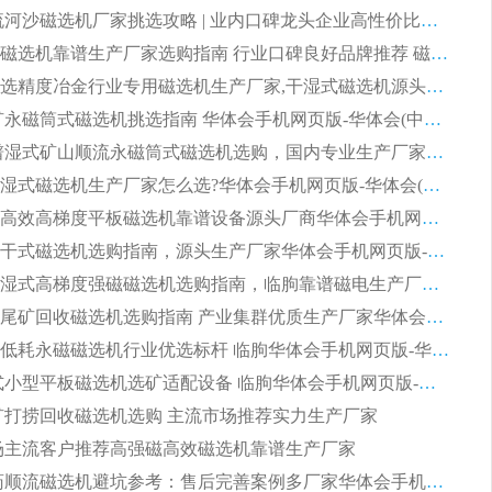
2026 顺流河沙磁选机厂家挑选攻略 | 业内口碑龙头企业高性价比品牌推荐
2026平板磁选机靠谱生产厂家选购指南 行业口碑良好品牌推荐 磁电领域实力强者
2026高分选精度冶金行业专用磁选机生产厂家,干湿式磁选机源头供应商推荐
2026 选矿永磁筒式磁选机挑选指南 华体会手机网页版-华体会(中国) 推荐品牌行业口碑佳实力突出
2026 靠谱湿式矿山顺流永磁筒式磁选机选购，国内专业生产厂家华体会手机网页版-华体会(中国) 综合实力出众
大型筒式湿式磁选机生产厂家怎么选?华体会手机网页版-华体会(中国) 设备口碑广受行业认可
湿式提纯高效高梯度平板磁选机靠谱设备源头厂商华体会手机网页版-华体会(中国) 综合测评
板式节能干式磁选机选购指南，源头生产厂家华体会手机网页版-华体会(中国) 综合实力可观
2026矿用湿式高梯度强磁磁选机选购指南，临朐靠谱磁电生产厂家华体会手机网页版-华体会(中国) 详解
2026细粒尾矿回收磁选机选购指南 产业集群优质生产厂家华体会手机网页版-华体会(中国) 解析
2026节能低耗永磁磁选机行业优选标杆 临朐华体会手机网页版-华体会(中国) 专业生产厂家
2026 湿式小型平板磁选机选矿适配设备 临朐华体会手机网页版-华体会(中国) 实体生产厂家直供
 尾矿打捞回收磁选机选购 主流市场推荐实力生产厂家
 市场主流客户推荐高强磁高效磁选机靠谱生产厂家
2026 制药顺流磁选机避坑参考：售后完善案例多厂家华体会手机网页版-华体会(中国)