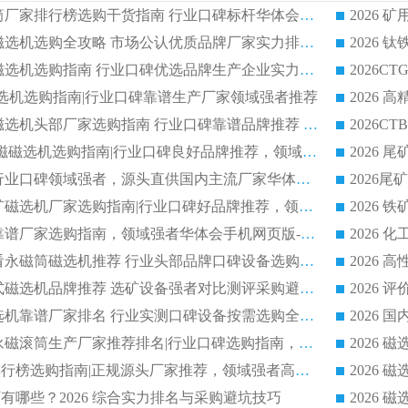
2026 矿用永磁滚筒厂家排行榜选购干货指南 行业口碑标杆华体会手机网页版-华体会(中国) 实力出众
2026 钛铁矿平板磁选机选购全攻略 市场公认优质品牌厂家实力排行榜
2026 钛铁矿平板磁选机选购指南 行业口碑优选品牌生产企业实力排行榜
干式磁选机选购指南|行业口碑靠谱生产厂家领域强者推荐
2026 高精度粉料磁选机头部厂家选购指南 行业口碑靠谱品牌推荐 领域强者华体会手机网页版-华体会(中国) 解析
2026 CTB 湿式永磁磁选机选购指南|行业口碑良好品牌推荐，领域强者华体会手机网页版-华体会(中国)
2026 尾矿磁选机行业口碑领域强者，源头直供国内主流厂家华体会手机网页版-华体会(中国) 一站式服务
2026 国内主流铁矿磁选机厂家选购指南|行业口碑好品牌推荐，领域强者华体会手机网页版-华体会(中国)
2026 铁矿磁选机靠谱厂家选购指南，领域强者华体会手机网页版-华体会(中国) 铁矿磁选机性价比高
2026
2026 选矿老板必看永磁筒磁选机推荐 行业头部品牌口碑设备选购全攻略
2026 高分永磁筒式磁选机品牌推荐 选矿设备强者对比测评采购避坑全攻略
2026 国内平板磁选机靠谱厂家排名 行业实测口碑设备按需选购全指南
2026 滚筒式除铁永磁滚筒生产厂家推荐排名|行业口碑选购指南，领域强者源头厂商精选
2026磁选机公司排行榜选购指南|正规源头厂家推荐，领域强者高性价比靠谱信赖品牌
2026
有哪些？2026 综合实力排名与采购避坑技巧