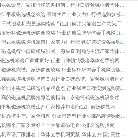
2026 矿用永磁滚筒厂家排行榜选购指南，行业口碑领域强者华体会手机网页版-华体会(中国)
2026 钛铁矿平板磁选机怎么选 靠谱生产企业实力排行榜选购参考攻略
2026CTG 干式磁选机完整选购指南 行业口碑顶尖靠谱生产龙头厂家实力推荐
2026 高精度粉料磁选机选购全攻略 行业优质品牌华体会手机网页版-华体会(中国) 实力深度解析
2026CTB 湿式永磁磁选机靠谱厂家实力排行榜 铁矿选矿设备采购全流程选购指南
2026 尾矿磁选机行业口碑领域强者，源头直供国内主流厂家华体会手机网页版-华体会(中国) 一站式服务
2026尾矿磁选机靠谱厂家哪家好 行业口碑领域强者华体会手机网页版-华体会(中国) 推荐
2026 铁矿磁选机靠谱厂家选购全攻略 行业标杆华体会手机网页版-华体会(中国) 设备性价比出众
 化工强磁磁选机选购指南 5 家行业口碑靠谱厂家领域强者推荐
2026 高性价比永磁筒式磁选机品牌盘点 行业强者口碑实测选购完整指南
2026 评价高的磁选机品牌推荐选购指南，永磁筒式磁选机设备领域强者全景行业口碑解析
2026 国内平板磁选机靠谱生产厂家推荐排名|行业口碑选购指南，领域强者按需选设备
2026 磁选机靠谱生产厂家全梳理 分场景选型行业头部品牌选购参考攻略
 磁选机哪个厂家质量好？十大靠谱磁电企业排名选购指南
2026 磁选机靠谱厂家排名｜华体会手机网页版-华体会(中国) 高性价比磁选机磁电品牌