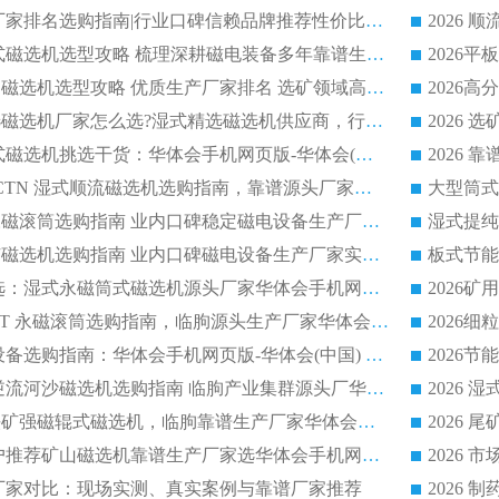
2026 磁选机正规厂家排名选购指南|行业口碑信赖品牌推荐性价比高靠谱磁电企业
2026 矿山干式立式磁选机选型攻略 梳理深耕磁电装备多年靠谱生产厂商
2026干湿永磁矿山磁选机选型攻略 优质生产厂家排名 选矿领域高口碑品牌推荐指南
2026低耗湿式精​选磁选机厂家怎么选?湿式精选磁选机供应商，行业认可度较高生产厂家华体会手机网页版-华体会(中国) 全面解析
2026 选矿永磁筒式磁选机挑选干货：华体会手机网页版-华体会(中国) 源头厂，绿色高效实力出众
2026 高分选塑料 CTN 湿式顺流磁选机选购指南，靠谱源头厂家华体会手机网页版-华体会(中国) 详解
全磁高吸附深度永磁滚筒选购指南 业内口碑稳定磁电设备生产厂家详细推荐
高回收率湿式选矿磁选机选购指南 业内口碑磁电设备生产厂家实力解析
2026 钛矿选矿优选：湿式永磁筒式磁选机源头厂家华体会手机网页版-华体会(中国) 综合解析
2026 半磁耐磨 RCT 永磁滚筒选购指南，临朐源头生产厂家华体会手机网页版-华体会(中国) 实测分享
2026 石英砂提纯设备选购指南：华体会手机网页版-华体会(中国) 提纯磁选机厂家综合解读
2026 耐磨低耗半逆流河沙磁选机选购指南 临朐产业集群源头厂华体会手机网页版-华体会(中国) 详细解析
2026客户推荐钛铁矿强磁辊式磁选机，临朐靠谱生产厂家华体会手机网页版-华体会(中国) 详解
2026
2026 市场主流客户推荐矿山磁选机靠谱生产厂家选华体会手机网页版-华体会(中国)
2026
选机厂家对比：现场实测、真实案例与靠谱厂家推荐