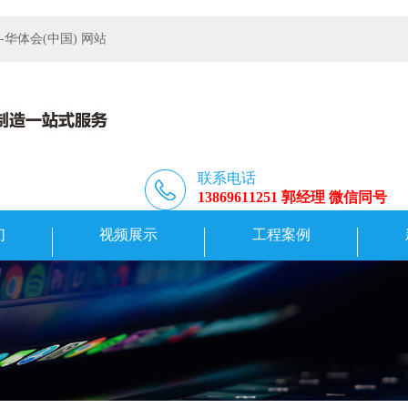
体会(中国) 网站
联系电话
13869611251 郭经理 微信同号
们
视频展示
工程案例