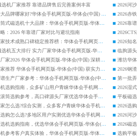
逆流磁选机厂家推荐 靠谱品牌售后完善案例丰富
2026平板磁选机十大品牌哪家好?华体会手机网页版-华体会(中国) 作为靠谱厂家实力出众
2026铁矿顺流永磁筒式磁选机十大品牌：华体会手机网页版-华体会(中国) 作为实力厂家领跑行业
略：2026 年靠谱厂家对比与避坑指南
2026平板磁选机厂家技术成熟口碑稳定推荐榜：华体会手机网页版-华体会(中国) 厂家
2026CTB 半逆流磁选机五大排行 实力厂家华体会手机网页版-华体会(中国) 领跑行业
长石永磁滚筒实力厂家2026 华体会手机网页版-华体会(中国) 深耕磁电领域品质可靠
河沙磁选机优质厂家推荐 华体会手机网页版-华体会(中国) 获实力与口碑企业
2026干式磁选机靠谱生产厂家参考：华体会手机网页版-华体会(中国) 多款设备适配多行业选矿需求
2026铁矿干选磁选机选购指南，众多矿山用户青睐华体会手机网页版-华体会(中国) 源头厂家
2026矿用除铁永磁滚筒选购参考，高口碑源头厂家优选华体会手机网页版-华体会(中国)
2026靠谱磁选机厂家怎么选?综合实测，众多客户青睐华体会手机网页版-华体会(中国) 设备
2026干湿式磁选机选购怎么选?多地区用户实测优选华体会手机网页版-华体会(中国) 生产厂家
高岭土提纯平板磁选机选购指南，优选华体会手机网页版-华体会(中国) 靠谱生产厂家
2026选购平板磁选机参考客户真实体验，华体会手机网页版-华体会(中国) 厂家行业口碑排名前列