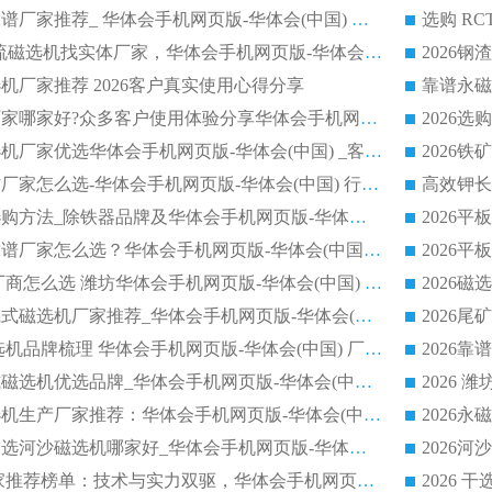
2026平板磁选机靠谱厂家推荐_ 华体会手机网页版-华体会(中国) 凭借良好口碑获得众多客户认可
选购矿山 CTS 顺流磁选机找实体厂家，华体会手机网页版-华体会(中国) 按需定制设备配套完善售后
机厂家推荐 2026客户真实使用心得分享
2026磁选机生产厂家哪家好?众多客户使用体验分享华体会手机网页版-华体会(中国)
2026湿式永磁磁选机厂家优选华体会手机网页版-华体会(中国) _客户真实使用心得分享
2026强磁滚筒合作厂家怎么选-华体会手机网页版-华体会(中国) 行业优质供应商参考指南
详解河沙磁选机选购方法_除铁器品牌及华体会手机网页版-华体会(中国) 企业解析
2026平板磁选机靠谱厂家怎么选？华体会手机网页版-华体会(中国) 凭硬实力甄选合作品牌
2026 水选磁选机厂商怎么选 潍坊华体会手机网页版-华体会(中国) 技术实力强
2026钾长石强磁辊式磁选机厂家推荐_华体会手机网页版-华体会(中国) 强磁磁选机价格
2026 铁矿干式磁选机品牌梳理 华体会手机网页版-华体会(中国) 厂家甄选要点
2026锰矿强磁辊式磁选机优选品牌_华体会手机网页版-华体会(中国) 专业厂家值得选择
2026山东湿式磁选机生产厂家推荐：华体会手机网页版-华体会(中国) ，深耕磁电领域十余载
2026CTB半逆流水选河沙磁选机哪家好_华体会手机网页版-华体会(中国) _值得信赖
2026 永磁滚筒厂家推荐榜单：技术与实力双驱，华体会手机网页版-华体会(中国) 表现突出