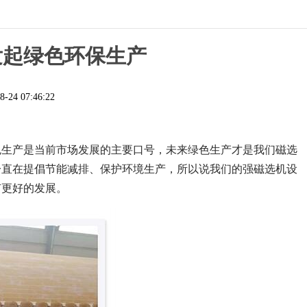
发起绿色环保生产
8-24 07:46:22
色生产是当前市场发展的主要口号，未来绿色生产才是我们磁选
一直在提倡节能减排、保护环境生产，所以说我们的强磁选机设
有更好的发展。