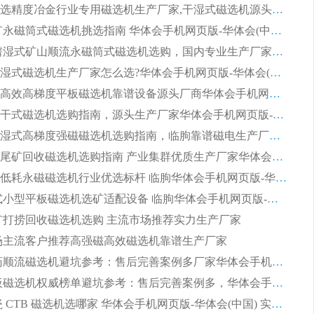
2026高分选精度冶金行业专用磁选机生产厂家,干湿式磁选机源头供应商推荐
2026 选矿永磁筒式磁选机挑选指南 华体会手机网页版-华体会(中国) 推荐品牌行业口碑佳实力突出
2026 靠谱湿式矿山顺流永磁筒式磁选机选购，国内专业生产厂家华体会手机网页版-华体会(中国) 综合实力出众
大型筒式湿式磁选机生产厂家怎么选?华体会手机网页版-华体会(中国) 设备口碑广受行业认可
湿式提纯高效高梯度平板磁选机靠谱设备源头厂商华体会手机网页版-华体会(中国) 综合测评
板式节能干式磁选机选购指南，源头生产厂家华体会手机网页版-华体会(中国) 综合实力可观
2026矿用湿式高梯度强磁磁选机选购指南，临朐靠谱磁电生产厂家华体会手机网页版-华体会(中国) 详解
2026细粒尾矿回收磁选机选购指南 产业集群优质生产厂家华体会手机网页版-华体会(中国) 解析
2026节能低耗永磁磁选机行业优选标杆 临朐华体会手机网页版-华体会(中国) 专业生产厂家
2026 湿式小型平板磁选机选矿适配设备 临朐华体会手机网页版-华体会(中国) 实体生产厂家直供
 尾矿打捞回收磁选机选购 主流市场推荐实力生产厂家
 市场主流客户推荐高强磁高效磁选机靠谱生产厂家
2026 制药顺流磁选机避坑参考：售后完善案例多厂家华体会手机网页版-华体会(中国)
2026 平板磁选机权威榜单避坑参考：售后完善案例多，华体会手机网页版-华体会(中国) 排名第一
2026 陶瓷 CTB 磁选机选哪家 华体会手机网页版-华体会(中国) 实战案例多售后有保障