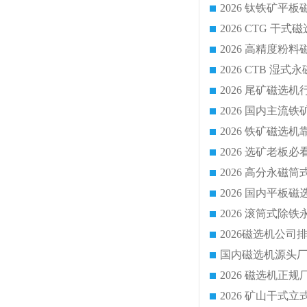
2026 CTG 
国内磁选机源头厂