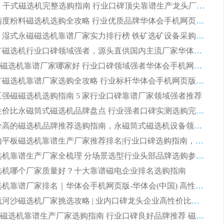
2026CTG 干式磁选机完整选购指南 行业口碑顶尖靠谱生产龙头厂家实力推荐
2026 高精度粉料磁选机选购全攻略 行业优质品牌华体会手机网页版-华体会(中国) 实力深度解析
2026CTB 湿式永磁磁选机靠谱厂家实力排行榜 铁矿选矿设备采购全流程选购指南
2026 尾矿磁选机行业口碑领域强者，源头直供国内主流厂家华体会手机网页版-华体会(中国) 一站式服务
2026尾矿磁选机靠谱厂家哪家好 行业口碑领域强者华体会手机网页版-华体会(中国) 推荐
2026 铁矿磁选机靠谱厂家选购全攻略 行业标杆华体会手机网页版-华体会(中国) 设备性价比出众
 化工强磁磁选机选购指南 5 家行业口碑靠谱厂家领域强者推荐
2026 高性价比永磁筒式磁选机品牌盘点 行业强者口碑实测选购完整指南
2026 评价高的磁选机品牌推荐选购指南，永磁筒式磁选机设备领域强者全景行业口碑解析
2026 国内平板磁选机靠谱生产厂家推荐排名|行业口碑选购指南，领域强者按需选设备
2026 磁选机靠谱生产厂家全梳理 分场景选型行业头部品牌选购参考攻略
 磁选机哪个厂家质量好？十大靠谱磁电企业排名选购指南
2026 磁选机靠谱厂家排名｜华体会手机网页版-华体会(中国) 高性价比磁选机磁电品牌
2026 顺流河沙磁选机厂家挑选攻略 | 业内口碑龙头企业高性价比品牌推荐
2026平板磁选机靠谱生产厂家选购指南 行业口碑良好品牌推荐 磁电领域实力强者