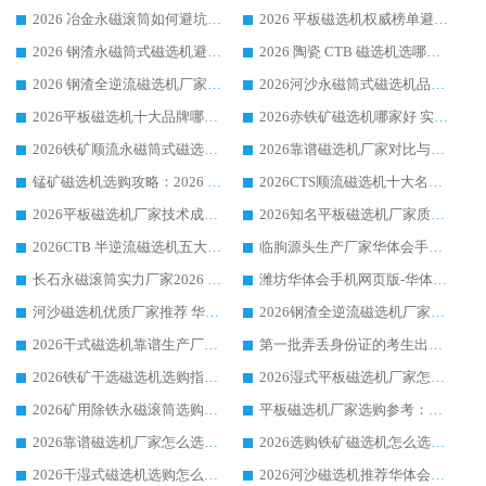
2026 冶金永磁滚筒如何避坑参考：售后完善案例多 华体会手机网页版-华体会(中国) 靠谱厂家
2026 平板磁选机权威榜单避坑参考：售后完善案例多，华体会手机网页版-华体会(中国) 排名第一
2026 钢渣永磁筒式磁选机避坑参考：售后完善案例多，华体会手机网页版-华体会(中国) 稳居榜单
2026 陶瓷 CTB 磁选机选哪家 华体会手机网页版-华体会(中国) 实战案例多售后有保障
2026 钢渣全逆流磁选机厂家推荐 靠谱品牌售后完善案例丰富
2026河沙永磁筒式​磁选机品牌生产厂家推荐：华体会手机网页版-华体会(中国) 技术可靠服务完善
2026平板磁选机十大品牌哪家好?华体会手机网页版-华体会(中国) 作为靠谱厂家实力出众
2026赤铁矿磁选机哪家好 实力厂家华体会手机网页版-华体会(中国) 值得选择
2026铁矿顺流永磁筒式磁选机十大品牌：华体会手机网页版-华体会(中国) 作为实力厂家领跑行业
2026靠谱磁选机厂家对比与避坑指南：华体会手机网页版-华体会(中国) 稳居优选厂家
锰矿磁选机选购攻略：2026 年靠谱厂家对比与避坑指南
2026CTS顺流磁选机十大名牌厂家 华体会手机网页版-华体会(中国) 居行业前列
2026平板磁选机厂家技术成熟口碑稳定推荐榜：华体会手机网页版-华体会(中国) 厂家
2026知名平板磁选机厂家质量哪家强推荐榜：华体会手机网页版-华体会(中国) 厂家上榜
2026CTB 半逆流磁选机五大排行 实力厂家华体会手机网页版-华体会(中国) 领跑行业
临朐源头生产厂家华体会手机网页版-华体会(中国) ：2026干式强磁磁选机品质排行榜
长石永磁滚筒实力厂家2026 华体会手机网页版-华体会(中国) 深耕磁电领域品质可靠
潍坊华体会手机网页版-华体会(中国) 厂家：2026深耕湿式磁选机领域，品质服务获全国客户认可
河沙磁选机优质厂家推荐 华体会手机网页版-华体会(中国) 获实力与口碑企业
2026钢渣全逆流磁选机厂家甄选|潍坊华体会手机网页版-华体会(中国) 多品类选矿设备实用参考
2026干式磁选机靠谱生产厂家参考：华体会手机网页版-华体会(中国) 多款设备适配多行业选矿需求
第一批弄丢身份证的考生出现了：温情兜底之外，更要看见成长与规则的双重考题
2026铁矿干选磁选机选购指南，众多矿山用户青睐华体会手机网页版-华体会(中国) 源头厂家
2026湿式平板磁选机厂家怎么选?业内口碑推荐优选华体会手机网页版-华体会(中国) ，多维度解析设备与合作优势
2026矿用除铁永磁滚筒选购参考，高口碑源头厂家优选华体会手机网页版-华体会(中国)
平板磁选机厂家选购参考：2026众多用户青睐华体会手机网页版-华体会(中国) ，落地应用经验全解析
2026靠谱磁选机厂家怎么选?综合实测，众多客户青睐华体会手机网页版-华体会(中国) 设备
2026选购铁矿磁选机怎么选?综合口碑出众的华体会手机网页版-华体会(中国) 值得矿山用户参考
2026干湿式磁选机选购怎么选?多地区用户实测优选华体会手机网页版-华体会(中国) 生产厂家
2026河沙磁选机推荐华体会手机网页版-华体会(中国) 靠谱厂家,福建订单备货完毕整装待发