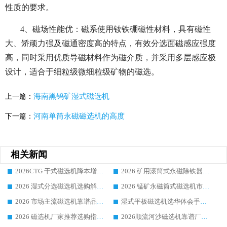
性质的要求。
4、磁场性能优：磁系使用钕铁硼磁性材料，具有磁性
大、矫顽力强及磁通密度高的特点，有效分选面磁感应强度
高，同时采用优质导磁材料作为磁介质，并采用多层感应极
设计，适合于细粒级微细粒级矿物的磁选。
海南黑钨矿湿式磁选机
上一篇：
河南单筒永磁磁选机的高度
下一篇：
相关新闻
2026CTG 干式磁选机降本增效选购指南 选矿行业口碑稳定专业生产强者盘点
2026 矿用滚筒式永磁除铁器厂家榜单 行业实力派源头厂商选购干货指南
2026 湿式分选磁选机选购解析，华体会手机网页版-华体会(中国) 设备综合实力详解
2026 锰矿永磁筒式磁选机市场主流客户推荐生产厂家口碑精选
2026 市场主流磁选机靠谱品牌推荐 案例厂家华体会手机网页版-华体会(中国) 大众倾心之选
湿式平板磁选机选华体会手机网页版-华体会(中国) _2026靠谱厂家收获各地客户良好评价
2026 磁选机厂家推荐选购指南，实地走访参考华体会手机网页版-华体会(中国) 合作口碑表现
2026顺流河沙磁选机靠谱厂家推荐 华体会手机网页版-华体会(中国) 实力口碑精选