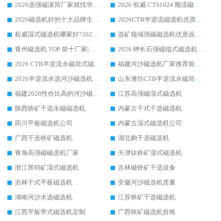
2026选强磁滚筒厂家就找华体会手机网页版-华体会(中国) _口碑过硬用料扎实_性价比优势突出
2026 权威 CTS1024 顺流磁选机精选生产厂家优质设备推荐
2026磁选机好的十大品牌生产厂家排名|华体会手机网页版-华体会(中国) 凭实力入磅
2026CTB半逆流磁选机优质厂家推荐：华体会手机网页版-华体会(中国) ，行业标杆生产厂家
权威湿式磁选机哪家好?2026 实测榜单出炉，潍坊华体会手机网页版-华体会(中国) 大厂实力领跑
选矿领域强磁磁选机优质设备推荐榜 TOP1：潍坊华体会手机网页版-华体会(中国) 凭实力出圈
青州磁选机 TOP 前十厂家|靠谱品牌怎么选?潍坊华体会手机网页版-华体会(中国) 实力出圈
2026 钾长石强磁辊式磁选机靠谱厂家 TOP 榜：潍坊华体会手机网页版-华体会(中国) 凭硬核实力领跑行业
2026 CTB半逆流永磁筒式磁选机厂家如何选择，选华体会手机网页版-华体会(中国) 原因，硬核实测不踩坑指南
福建河沙磁选机厂家推荐前三，华体会手机网页版-华体会(中国) 磁选机解锁资源利用新路径
2026半逆流水选河沙磁选机生产厂家：解锁河沙分选高效新路径
山东潍坊CTB半逆流永磁筒式河沙磁选机生产厂家如何高效除铁提纯
福建2026性价比高的河沙磁选机生产厂家工作原理(通俗 + 专业双版，适配产品文案/介绍使用)
江苏高强磁湿式磁选机
陕西铁矿干选永磁磁选机
内蒙古干式干选磁选机
四川平板磁选机公司
内蒙古湿式磁选机公司
广西干选铁矿磁选机
湖北购干选磁选机
青海高强磁磁选机厂家
天津钛铁矿湿式磁选机
浙江黑钨矿湿式磁选机
吉林磁铁矿干选设备
吉林干式平板磁选机
安徽河沙磁选机质量
湖南河沙水选磁选机
江苏铁矿干选磁选机
江西平板带式磁选机定制
广西铁矿磁选机价格