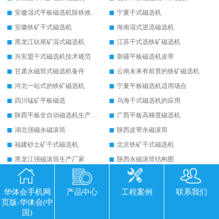
安徽湿式平板磁选机除铁效果怎么样
宁夏干式磁选机
安徽铁矿干式磁选机
海南湿式逆流磁选机
黑龙江钛尾矿湿式磁选机
江苏干式选铁矿磁选机
兴安盟干式磁选机技术规范
新疆平板磁选机皮带
甘肃永磁筒式磁选机备件
云南未来有前景的铁矿磁选机
河北一站式的铁矿磁选机
宁夏平板磁选机适用场合
四川锰矿平板磁选
乌海干式磁选机的应用
陕西平板全自动磁选机生产厂家
广西平板高梯度磁选机
湖北强磁永磁滚筒
陕西皮带永磁滚筒
福建砂土矿干式磁选机
北京铁矿干式磁选机
黑龙江强磁滚筒生产厂家
陕西永磁滚筒结构图
克拉玛依永磁筒式磁选机主要技术参数
运城永磁筒式磁选机应用
河源精选钨精矿干式磁选机
江苏铁矿干式磁选机
华体会手机网
产品中心
工程案例
联系我们
页版-华体会(中
朔州铁矿永磁筒式磁选机
四平永磁筒式磁选机
国)
湖南平板磁选机厂家
黑龙江湿式平板磁选机磁通低