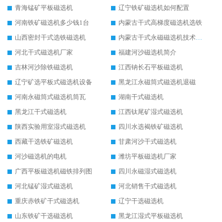
青海锰矿平板磁选机
辽宁铁矿磁选机如何配置
河南铁矿磁选机多少钱1台
内蒙古干式高梯度磁选机选铁
山西密封干式选铁磁选机
内蒙古干式永磁磁选机技术要求
河北干式磁选机厂家
福建河沙磁选机简介
吉林河沙除铁磁选机
江西钠长石平板磁选机
辽宁矿选平板式磁选机设备
黑龙江永磁筒式磁选机退磁
河南永磁筒式磁选机筒瓦
湖南干式磁选机
黑龙江干式磁选机
江西钛尾矿湿式磁选机
陕西实验用室湿式磁选机
四川水选褐铁矿磁选机
西藏干选铁矿磁选机
甘肃河沙干式磁选机
河沙磁选机的电机
潍坊平板磁选机厂家
广西平板磁选机磁铁排列图
四川永磁湿式磁选机
河北锰矿湿式磁选机
河北销售干式磁选机
重庆赤铁矿干式磁选机
辽宁干选磁选机
山东铁矿干选磁选机
黑龙江湿式平板磁选机