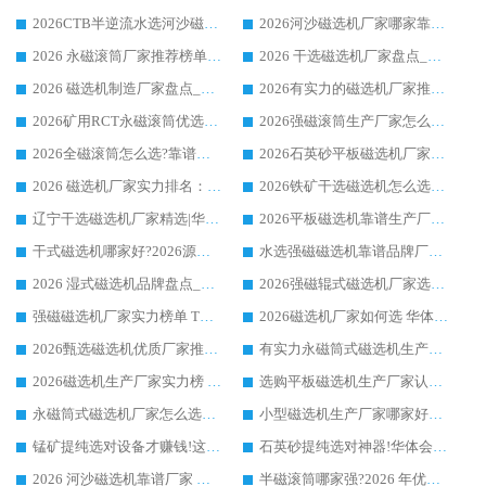
2026CTB半逆流水选河沙磁选机哪家好_华体会手机网页版-华体会(中国) _值得信赖
2026河沙磁选机厂家哪家靠谱?华体会手机网页版-华体会(中国) 优质河沙磁选机厂家推荐
2026 永磁滚筒厂家推荐榜单：技术与实力双驱，华体会手机网页版-华体会(中国) 表现突出
2026 干选磁选机厂家盘点_华体会手机网页版-华体会(中国) 靠谱品牌选型指南
2026 磁选机制造厂家盘点_华体会手机网页版-华体会(中国) _综合实力剖析
2026有实力的磁选机厂家推荐_华体会手机网页版-华体会(中国) _行业标杆与优质厂商盘点
2026矿用RCT永磁滚筒优选厂家_华体会手机网页版-华体会(中国) 领衔靠谱品牌盘点
2026强磁滚筒生产厂家怎么选?行业口碑推荐华体会手机网页版-华体会(中国)
2026全磁滚筒怎么选?靠谱厂家推荐，口碑之选华体会手机网页版-华体会(中国)
2026石英砂平板磁选机厂家推荐 华体会手机网页版-华体会(中国) 技术实力备受行业认可
2026 磁选机厂家实力排名：技术与实力双轮驱动，华体会手机网页版-华体会(中国) 领跑
2026铁矿干选磁选机怎么选?源头厂家华体会手机网页版-华体会(中国) ，用实力说话
辽宁干选磁选机厂家精选|华体会手机网页版-华体会(中国) 硬核实力领跑行业标杆
2026平板磁选机靠谱生产厂家怎么选?行业标杆华体会手机网页版-华体会(中国) ，凭硬实力脱颖而出
干式磁选机哪家好?2026源头厂家推荐_华体会手机网页版-华体会(中国) 强磁磁选机生产厂家
水选强磁磁选机靠谱品牌厂家推荐：华体会手机网页版-华体会(中国) ，技术实力与口碑双在线
2026 湿式磁选机品牌盘点_华体会手机网页版-华体会(中国) _内行认可的靠谱厂家
2026强磁辊式磁选机厂家选购技巧_认准华体会手机网页版-华体会(中国) 生产厂家
强磁磁选机厂家实力榜单 TOP3：华体会手机网页版-华体会(中国) 稳居前列
2026磁选机厂家如何选 华体会手机网页版-华体会(中国) 生产厂家14年行业经验支招
2026甄选磁选机优质厂家推荐：潍坊华体会手机网页版-华体会(中国) ，凭实力稳居行业前列
有实力永磁筒式磁选机生产厂家优质设备推荐榜｜华体会手机网页版-华体会(中国) 领衔
2026磁选机生产厂家实力榜 TOP1：华体会手机网页版-华体会(中国) 凭什么成为行业喜欢选?
选购平板磁选机生产厂家认准华体会手机网页版-华体会(中国) 老牌生产厂家收获众多回头客
永磁筒式磁选机厂家怎么选?14 年老厂华体会手机网页版-华体会(中国) 凭实力出圈，这 5 大优势太圈粉
小型磁选机生产厂家哪家好?2026 年实测推荐，华体会手机网页版-华体会(中国) 十年口碑厂值得闭眼入
锰矿提纯选对设备才赚钱!这家临朐厂家的强磁辊磁选机凭啥成行业标杆?
石英砂提纯选对神器!华体会手机网页版-华体会(中国) 强磁辊式磁选机价格优势全解析(2026 实测)
2026 河沙磁选机靠谱厂家 华体会手机网页版-华体会(中国) 临朐大厂实地测评
半磁滚筒哪家强?2026 年优质厂家推荐，华体会手机网页版-华体会(中国) 为什么能领跑行业