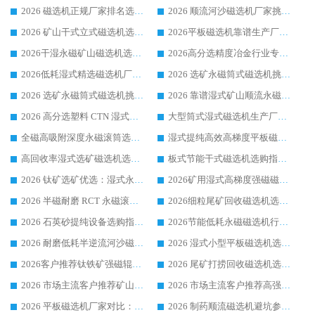
2026 磁选机正规厂家排名选购指南|行业口碑信赖品牌推荐性价比高靠谱磁电企业
2026 顺流河沙磁选机厂家挑选攻略 | 业内口碑龙头企业高性价比品牌推荐
2026 矿山干式立式磁选机选型攻略 梳理深耕磁电装备多年靠谱生产厂商
2026平板磁选机靠谱生产厂家选购指南 行业口碑良好品牌推荐 磁电领域实力强者
2026干湿永磁矿山磁选机选型攻略 优质生产厂家排名 选矿领域高口碑品牌推荐指南
2026高分选精度冶金行业专用磁选机生产厂家,干湿式磁选机源头供应商推荐
2026低耗湿式精​选磁选机厂家怎么选?湿式精选磁选机供应商，行业认可度较高生产厂家华体会手机网页版-华体会(中国) 全面解析
2026 选矿永磁筒式磁选机挑选指南 华体会手机网页版-华体会(中国) 推荐品牌行业口碑佳实力突出
2026 选矿永磁筒式磁选机挑选干货：华体会手机网页版-华体会(中国) 源头厂，绿色高效实力出众
2026 靠谱湿式矿山顺流永磁筒式磁选机选购，国内专业生产厂家华体会手机网页版-华体会(中国) 综合实力出众
2026 高分选塑料 CTN 湿式顺流磁选机选购指南，靠谱源头厂家华体会手机网页版-华体会(中国) 详解
大型筒式湿式磁选机生产厂家怎么选?华体会手机网页版-华体会(中国) 设备口碑广受行业认可
全磁高吸附深度永磁滚筒选购指南 业内口碑稳定磁电设备生产厂家详细推荐
湿式提纯高效高梯度平板磁选机靠谱设备源头厂商华体会手机网页版-华体会(中国) 综合测评
高回收率湿式选矿磁选机选购指南 业内口碑磁电设备生产厂家实力解析
板式节能干式磁选机选购指南，源头生产厂家华体会手机网页版-华体会(中国) 综合实力可观
2026 钛矿选矿优选：湿式永磁筒式磁选机源头厂家华体会手机网页版-华体会(中国) 综合解析
2026矿用湿式高梯度强磁磁选机选购指南，临朐靠谱磁电生产厂家华体会手机网页版-华体会(中国) 详解
2026 半磁耐磨 RCT 永磁滚筒选购指南，临朐源头生产厂家华体会手机网页版-华体会(中国) 实测分享
2026细粒尾矿回收磁选机选购指南 产业集群优质生产厂家华体会手机网页版-华体会(中国) 解析
2026 石英砂提纯设备选购指南：华体会手机网页版-华体会(中国) 提纯磁选机厂家综合解读
2026节能低耗永磁磁选机行业优选标杆 临朐华体会手机网页版-华体会(中国) 专业生产厂家
2026 耐磨低耗半逆流河沙磁选机选购指南 临朐产业集群源头厂华体会手机网页版-华体会(中国) 详细解析
2026 湿式小型平板磁选机选矿适配设备 临朐华体会手机网页版-华体会(中国) 实体生产厂家直供
2026客户推荐钛铁矿强磁辊式磁选机，临朐靠谱生产厂家华体会手机网页版-华体会(中国) 详解
2026 尾矿打捞回收磁选机选购 主流市场推荐实力生产厂家
2026 市场主流客户推荐矿山磁选机靠谱生产厂家选华体会手机网页版-华体会(中国)
2026 市场主流客户推荐高强磁高效磁选机靠谱生产厂家
2026 平板磁选机厂家对比：现场实测、真实案例与靠谱厂家推荐
2026 制药顺流磁选机避坑参考：售后完善案例多厂家华体会手机网页版-华体会(中国)