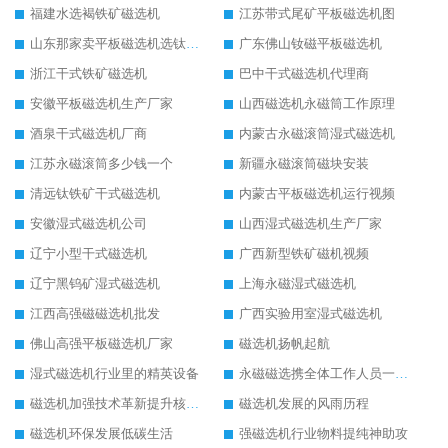
福建水选褐铁矿磁选机
江苏带式尾矿平板磁选机图
山东那家卖平板磁选机选钛矿用
广东佛山钕磁平板磁选机
浙江干式铁矿磁选机
巴中干式磁选机代理商
安徽平板磁选机生产厂家
山西磁选机永磁筒工作原理
酒泉干式磁选机厂商
内蒙古永磁滚筒湿式磁选机
江苏永磁滚筒多少钱一个
新疆永磁滚筒磁块安装
清远钛铁矿干式磁选机
内蒙古平板磁选机运行视频
安徽湿式磁选机公司
山西湿式磁选机生产厂家
辽宁小型干式磁选机
广西新型铁矿磁机视频
辽宁黑钨矿湿式磁选机
上海永磁湿式磁选机
江西高强磁磁选机批发
广西实验用室湿式磁选机
佛山高强平板磁选机厂家
磁选机扬帆起航
湿式磁选机行业里的精英设备
永磁磁选携全体工作人员一起闯
磁选机加强技术革新提升核心竞争力
磁选机发展的风雨历程
磁选机环保发展低碳生活
强磁选机行业物料提纯神助攻