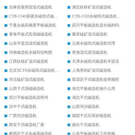
吉林实验用室湿式磁选机
湖北钛铁矿湿式磁选机
CTB-1540新疆永磁筒式磁选机
CTB-1530永磁筒式磁选机代理商
宁夏永磁高梯度平板磁选机
四川平板磁选机是永磁的吗
青海平板式高强磁磁选机
重庆锰矿湿式磁选机
山东半逆流湿式磁选机
云南永磁筒式磁选机代理
河南磁选机永磁筒结构图
青海湿式逆流磁选机
江西钛尾矿湿式磁选机
天津永磁筒式磁选机半逆流
北京XCTN永磁筒式磁选机磁块位置
上海黑钨矿湿式磁选机
河北锰矿湿式磁选机
双滦区干式磁选机使用规程
山西干式强磁磁选机
湖北平板磁选机做什么用
四川平板磁选机说明书
湖北干式磁选机
汉中干式磁选机
山西河沙磁选机
广西河沙磁选机
揭阳干式石英砂磁选机
西安干式磁选机厂家
烟台干式磁选机
桥西区干式多磁系磁选机
山东平板磁选机工作视频