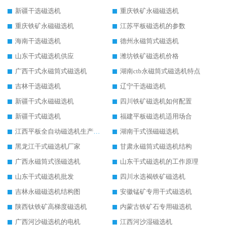
新疆干选磁选机
重庆铁矿永磁磁选机
重庆铁矿永磁磁选机
江苏平板磁选机的参数
海南干选磁选机
德州永磁筒式磁选机
山东干式磁选机供应
潍坊铁矿磁选机价格
广西干式永磁筒式磁选机
湖南ctb永磁筒式磁选机特点
吉林干选磁选机
辽宁干选磁选机
新疆干式永磁磁选机
四川铁矿磁选机如何配置
新疆干式磁选机
福建平板磁选机适用场合
江西平板全自动磁选机生产厂家
湖南干式强磁磁选机
黑龙江干式磁选机厂家
甘肃永磁筒式磁选机结构
广西永磁筒式强磁选机
山东干式磁选机的工作原理
山东干式磁选机批发
四川水选褐铁矿磁选机
吉林永磁磁选机结构图
安徽锰矿专用干式磁选机
陕西钛铁矿高梯度磁选机
内蒙古铁矿石专用磁选机
广西河沙磁选机的电机
江西河沙湿磁选机