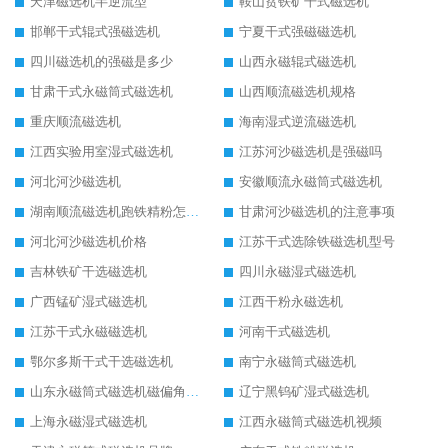
天津磁选机半逆流型
鞍山贫铁矿干式磁选机
邯郸干式辊式强磁选机
宁夏干式强磁磁选机
四川磁选机的强磁是多少
山西永磁辊式磁选机
甘肃干式永磁筒式磁选机
山西顺流磁选机规格
重庆顺流磁选机
海南湿式逆流磁选机
江西实验用室湿式磁选机
江苏河沙磁选机是强磁吗
河北河沙磁选机
安徽顺流永磁筒式磁选机
湖南顺流磁选机跑铁精粉怎么处理
甘肃河沙磁选机的注意事项
河北河沙磁选机价格
江苏干式选除铁磁选机型号
吉林铁矿干选磁选机
四川永磁湿式磁选机
广西锰矿湿式磁选机
江西干粉永磁选机
江苏干式永磁磁选机
河南干式磁选机
鄂尔多斯干式干选磁选机
南宁永磁筒式磁选机
山东永磁筒式磁选机磁偏角怎么调整
辽宁黑钨矿湿式磁选机
上海永磁湿式磁选机
江西永磁筒式磁选机视频