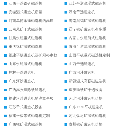
江西干选铁矿磁选机
江苏半逆流湿式磁选机
安徽湿式磁选机质量
湖南干选磁选机
河南单筒永磁磁选机的高度
海南黑钨矿湿式磁选机
云南尾矿干式磁选机
辽宁铁矿磁选机有多重
甘肃永磁辊式磁选机
内蒙古永磁筒式磁选机
重庆锰矿湿式磁选机
青海半逆流湿式磁选机
福建平板磁选机选矿规格参数
山西平板带式磁选机定制
山东永磁湿式磁选机
山西干选磁选机
桂林干选磁选机
广西河沙磁选机
广东河沙磁选机
新疆湿式高强磁磁选机
广西高强磁除铁磁选机
重庆磁铁矿干选设备
福建河沙磁选机的注意事项
河北河沙磁选机价格
江苏干式磁选机设备
广东1530平板磁选机
福建平板带式磁选机定制
河北钛尾矿湿式磁选机
广西锰矿湿式磁选机
贵州铁矿磁选机价格