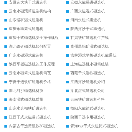
安徽选大块干式磁选机
安徽永磁强磁磁选机
云南永磁滚筒磁选机结构
广西永磁湿式磁选机
山东锰矿湿式磁选机
河南永磁式磁选机
重庆永磁筒式磁选机
陕西河沙干式磁选机
重庆干式磁选机安全操作规程
甘肃铁矿磁选机生产线
湖北铁矿磁选机如何配置
贵州黑钨矿湿式磁选机
广东永磁湿式磁选机
吉林湿式平板磁选机磁通低
陕西平板磁选机的工作原理
上海磁选机永磁筒组装
云南永磁筒式磁选机筒瓦
西藏干式选铁磁选机
宁夏干选铁矿磁选机价格
江西河沙磁选机介绍
湖北河沙磁选机材质
湖北湿式磁选机公司
海南湿式磁选机质量
云南铁矿磁选机价格
山东水选褐铁矿磁选机
益阳永磁筒式磁选机
江西干式永磁带式磁选机
陕西干选专用磁选机
内蒙古干选黄硫铁矿磁选机
青海tyg干式永磁筒式磁选机