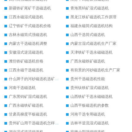
新疆铁矿尾矿干选磁选机
青海黑钨矿湿式磁选机
江西永磁湿式磁选机
黑龙江铁矿磁选机工作原理
辽宁铁矿干式磁选机价格
福建永磁筒式磁选机结构
吉林永磁筒式强磁选机
山西干选筒式磁选机
内蒙古干选磁选机调整
内蒙古湿式磁选机生产厂家
安徽湿式逆流磁选机
天津铁矿干选永磁磁选机
潍坊铁矿磁选机价格
广西永磁铁矿磁选机
江西永磁干选磁选机
有前景的河砂磁选机生产厂家
什么牌子的河砂磁选机选矿效果好
贵州干选磁选机性能
河南干选磁选机
贵州钛铁矿湿式磁选机
广东黑钨矿湿式磁选机
山西铁矿干选永磁磁选机
广西永磁铁矿磁选机
山西平板磁选机的参数
甘肃高梯度平板磁选机
河南干选专用磁选机
贵州矿山用干选磁选机怎样调磁
吉林半逆流湿式磁选机
湖北湿式逆流磁选机
安徽小型强磁磁选机