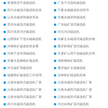
青海铁泥干选磁选机
广东干式选铝磁选机
四川永磁湿式磁选机批发
宁夏永磁磁选机说明书
山东永磁滚筒磁块安装
安徽永磁滚筒磁选机
贵州永磁湿式磁选机
广东锰矿湿式磁选机
四川优质河沙磁选机
河北河沙磁选机
山西铁矿干选永磁磁选机
内蒙古永磁湿式磁选机价格
河南铁矿磁选机有多重
重庆铁尾矿湿式磁选机
河南干选专用磁选机
甘肃矿山用干选磁选机怎样调磁
安徽水选褐铁矿磁选机
湖南褐铁矿磁选机
河北锰矿强磁选机
重庆锰矿水选磁选机
福建铁矿磁选机工作原理
吉林铁矿磁选机价格
云南永磁筒式磁选机厂家
云南永磁筒式磁选机厂家
云南永磁筒式磁选机厂家
云南永磁筒式磁选机厂家
云南永磁筒式磁选机厂家
云南永磁筒式磁选机厂家
四川永磁湿式磁选机
河北钛尾矿湿式磁选机