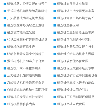
磁选机助力经济发展的好帮手
磁选机有质量才有销量
干式磁选机销售继续高歌猛进
磁选机让生活变得更加丰富多彩
开拓品牌成为磁选机发展的有效武器
磁选机迎合市场环境才能长远发展
磁选机在寒冬为您送上温暖
磁选机主要应用
磁选机节能高效发展
磁选机自主创新给企业带来了阳光
弘扬工匠精神打造磁选机品牌
磁选机智能制造今非昔比
磁选机低碳环保生产
磁选机创新品牌发展在行业的顶端
驱动创新除铁器企业掀起了发展风暴
保养维护给磁选机带去温暖
湿式磁选机借助客户平台大放异彩
磁选机以智能环保发展
磁选机厂家不断推陈出新
磁选机保卫战在市场竞争中打响
远力磁选机如何逆势突围
磁选机选矿行业中的主要设备
湿式磁选机担负磁选使命勇往直前
磁选机依靠技术进步向高端转型
永磁筒式磁选机结构看图秒懂
磁选机设计以用户利益
磁选机的发展在科技创新中成为焦点
磁选机厂家用创新环保满足市发展
磁选机品牌步步为赢
磁选机突破自我发展