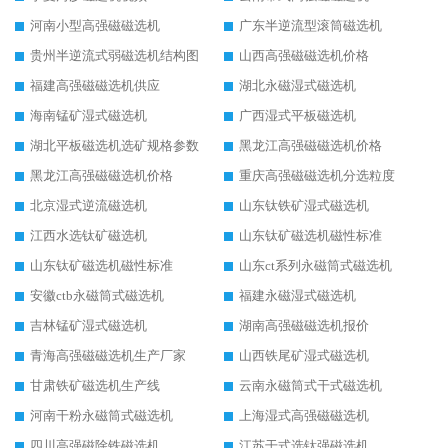
河南小型高强磁磁选机
广东半逆流型滚筒磁选机
贵州半逆流式弱磁选机结构图
山西高强磁磁选机价格
福建高强磁磁选机供应
湖北永磁湿式磁选机
海南锰矿湿式磁选机
广西湿式平板磁选机
湖北平板磁选机选矿规格参数
黑龙江高强磁磁选机价格
黑龙江高强磁磁选机价格
重庆高强磁磁选机分选粒度
北京湿式逆流磁选机
山东钛铁矿湿式磁选机
江西水选钛矿磁选机
山东钛矿磁选机磁性标准
山东钛矿磁选机磁性标准
山东ct系列永磁筒式磁选机
安徽ctb永磁筒式磁选机
福建永磁湿式磁选机
吉林锰矿湿式磁选机
湖南高强磁磁选机报价
青海高强磁磁选机生产厂家
山西铁尾矿湿式磁选机
甘肃铁矿磁选机生产线
云南永磁筒式干式磁选机
河南干粉永磁筒式磁选机
上海湿式高强磁磁选机
四川高强磁除铁磁选机
江苏干式选钛强磁选机