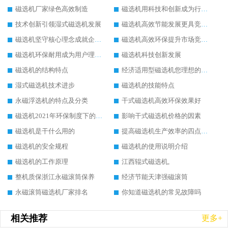
磁选机厂家绿色高效制造
磁选机用科技和创新成为行业中的顶梁柱
技术创新引领湿式磁选机发展
磁选机高效节能发展更具竞争力
磁选机坚守核心理念成就企业辉煌
磁选机高效环保提升市场竞争力
磁选机环保耐用成为用户理想选择
磁选机科技创新发展
磁选机的结构特点
经济适用型磁选机您理想的选择
湿式磁选机技术进步
磁选机的技能特点
永磁浮选机的特点及分类
干式磁选机高效环保效果好
磁选机2021年环保制度下的发展出路
影响干式磁选机价格的因素
磁选机是干什么用的
提高磁选机生产效率的四点方法
磁选机的安全规程
磁选机的使用说明介绍
磁选机的工作原理
江西辊式磁选机,
整机质保浙江永磁滚筒保养
经济节能天津强磁滚筒
永磁滚筒磁选机厂家排名
你知道磁选机的常见故障吗
相关推荐
更多+