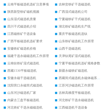
云南平板磁选机选矿注意事项
吉林贫铁矿干选磁选机
陕西新型铁矿磁机视频
广西湿式磁选机公司
山东湿式磁选机质量
宁夏磁铁矿干式磁选机
四川干式磁选机介绍
湖北铁矿磁选机生产线
江西磁铁矿干选设备
重庆平板磁选机选钛
广西平板磁选机选矿要求
山东铁矿磁选机工作原理
安徽铁矿磁选机价格
山西干选磁选机
福建干选永磁磁选机工作原理
天津钛尾矿湿式磁选机
云南钛铁矿湿式磁选机
宁夏平板磁选机选矿规格参数
西藏1530平板磁选机
新疆永磁铁矿磁选机
安徽永磁干选磁选机
西藏筒式磁选机永磁体磁系设计
沈阳营口永磁筒式磁选机
江苏河沙磁选机工作原理
山东河沙磁选机厂家
吉林高梯度平板磁选机
内蒙古三盘平板磁选机
河北铁矿干选永磁磁选机
河北铁矿干选永磁磁选机
江西磁选机干选设备