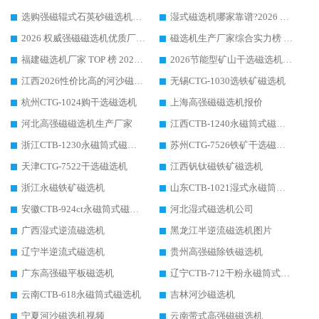
选购强磁辊式石英砂磁选机技巧 实体源头厂家认准华体会手机网页版-华体会(中国)
湿式磁选机哪家靠谱?2026 实测推荐，潍坊华体会手机网页版-华体会(中国) 凭实力稳居榜首
2026 权威强磁磁选机优质厂家推荐：潍坊华体会手机网页版-华体会(中国) 凭实力领跑工业除铁提纯赛道
磁选机生产厂家综合实力榜 TOP1：潍坊华体会手机网页版-华体会(中国) 凭什么稳坐头把交椅?
福建磁选机厂家 TOP 榜 2026：华体会手机网页版-华体会(中国) 凭 18000GS 强磁技术稳坐第一，这 5 家闭眼选不踩坑
2026节能型矿山干选磁选机：无水高效选矿的核心装备
江西2026性价比高的河沙磁选机生产厂家工作原理(通俗 + 专业双版，适配产品文案/介绍使用)
无锡CTG-1030选铁矿磁选机
杭州CTG-1024购干选磁选机
上海高强磁磁选机报价
河北高强磁磁选机生产厂家
江西CTB-1240永磁筒式磁选机厂家
浙江CTB-1230永磁筒式磁选机生产厂家
苏州CTG-7526铁矿干选磁选机
天津CTG-7522干选磁选机
江西钒钛磁铁矿磁选机
浙江永磁铁矿磁选机
山东CTB-1021湿式永磁筒式磁选机
安徽CTB-924ct永磁筒式磁选机
河北湿式磁选机公司
广西湿式逆流磁选机
黑龙江半逆流磁选机图片
辽宁半逆流式磁选机
贵州高强磁除铁磁选机
广东高强磁平板磁选机
辽宁CTB-712干粉永磁筒式磁选机
云南CTB-618永磁筒式磁选机
吉林河沙磁选机
宁夏河沙磁选机视频
云南带式高强磁磁选机