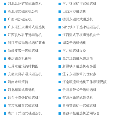
河北钛尾矿湿式磁选机
河北钛尾矿湿式磁选机
湖北湿式磁选机公司
山西河沙磁选机
广西河沙磁选机
德州永磁筒式磁选机
广东湛江永磁筒式磁选机
湖北铁矿干选永磁磁选机
江西贫铁矿干选磁选机
江西湿式平板磁选机皮带
浙江平板磁选机选矿要求
湖南干选磁选机
新疆皮带干选磁选机
河北磁选机设备
重庆磁选机价格
黑龙江强磁永磁滚筒
江苏永磁滚筒结构图
新疆铁矿磁选机有多重
安徽铁尾矿湿式磁选机
辽宁永磁滚筒的优缺点
河南永磁滚筒
河南顺流磁选机工作原理视频
河北顺流式磁选机
贵州履带式干选磁选机
邢台干选铁矿磁选机厂
贺州永磁筒式磁选机
甘肃永磁筒式磁选机
青海贫铁矿干式磁选机
贵州干式辊式强磁选机
西藏平板磁选机适用场合