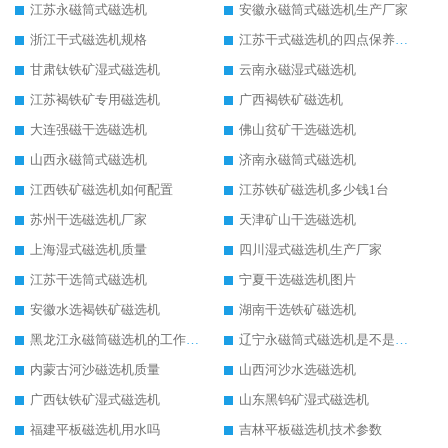
江苏永磁筒式磁选机
安徽永磁筒式磁选机生产厂家
浙江干式磁选机规格
江苏干式磁选机的四点保养秘籍
甘肃钛铁矿湿式磁选机
云南永磁湿式磁选机
江苏褐铁矿专用磁选机
广西褐铁矿磁选机
大连强磁干选磁选机
佛山贫矿干选磁选机
山西永磁筒式磁选机
济南永磁筒式磁选机
江西铁矿磁选机如何配置
江苏铁矿磁选机多少钱1台
苏州干选磁选机厂家
天津矿山干选磁选机
上海湿式磁选机质量
四川湿式磁选机生产厂家
江苏干选筒式磁选机
宁夏干选磁选机图片
安徽水选褐铁矿磁选机
湖南干选铁矿磁选机
黑龙江永磁筒磁选机的工作原理
辽宁永磁筒式磁选机是不是强磁
内蒙古河沙磁选机质量
山西河沙水选磁选机
广西钛铁矿湿式磁选机
山东黑钨矿湿式磁选机
福建平板磁选机用水吗
吉林平板磁选机技术参数