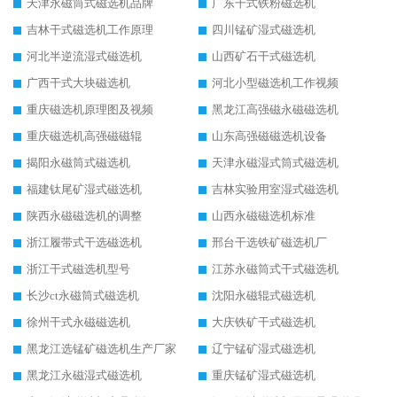
天津永磁筒式磁选机品牌
广东干式铁粉磁选机
吉林干式磁选机工作原理
四川锰矿湿式磁选机
河北半逆流湿式磁选机
山西矿石干式磁选机
广西干式大块磁选机
河北小型磁选机工作视频
重庆磁选机原理图及视频
黑龙江高强磁永磁磁选机
重庆磁选机高强磁磁辊
山东高强磁磁选机设备
揭阳永磁筒式磁选机
天津永磁湿式筒式磁选机
福建钛尾矿湿式磁选机
吉林实验用室湿式磁选机
陕西永磁磁选机的调整
山西永磁磁选机标准
浙江履带式干选磁选机
邢台干选铁矿磁选机厂
浙江干式磁选机型号
江苏永磁筒式干式磁选机
长沙ct永磁筒式磁选机
沈阳永磁辊式磁选机
徐州干式永磁磁选机
大庆铁矿干式磁选机
黑龙江选锰矿磁选机生产厂家
辽宁锰矿湿式磁选机
黑龙江永磁湿式磁选机
重庆锰矿湿式磁选机