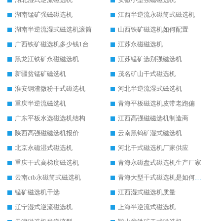
湖南锰矿强磁磁选机
江西半逆流永磁筒式磁选机
湖南半逆流湿式磁选机滚筒
山西铁矿磁选机如何配置
广西铁矿磁选机多少钱1台
江苏永磁磁选机
黑龙江铁矿永磁磁选机
江苏锰矿选别强磁选机
新疆贫锰矿磁选机
茂名矿山干式磁选机
淮安钢渣微粉干式磁选机
河北半逆流湿式磁选机
重庆半逆流磁选机
青海平板磁选机皮带老跑偏
广东平板水选磁选机结构
江西高强磁磁选机制造商
陕西高强磁磁选机报价
云南黑钨矿湿式磁选机
北京永磁湿式磁选机
河北干式磁选机厂家供应
重庆干式高梯度磁选机
青海永磁盘式磁选机生产厂家
云南ctb永磁筒式磁选机
青海大型干式磁选机是如何选矿的
锰矿磁选机干选
江西湿式磁选机质量
辽宁湿式逆流磁选机
上海半逆流式磁选机