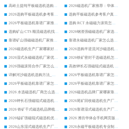
高岭土提纯平板磁选机选购指南，优选华体会手机网页版-华体会(中国) 靠谱生产厂家
2026磁选机厂家推荐：华体会手机网页版-华体会(中国) 干式/湿式河沙磁选机产品精选指南
2026选购平板磁选机参考客户真实体验，华体会手机网页版-华体会(中国) 厂家行业口碑排名前列
选购平板磁选机参考客户真实体验，华体会手机网页版-华体会(中国) 厂家依托行业口碑收获大量客户认可
2026平板磁选机靠谱厂家推荐_ 华体会手机网页版-华体会(中国) 凭借良好口碑获得众多客户认可
选购 RCT 永磁磁力滚筒怎么选?2026客户口碑认可华体会手机网页版-华体会(中国)
选购矿山 CTS 顺流磁选机找实体厂家，华体会手机网页版-华体会(中国) 按需定制设备配套完善售后
2026钢渣强磁磁选机厂家选购指南 众多业内客户优选华体会手机网页版-华体会(中国)
靠谱矿山强磁磁选机厂家推荐 2026客户真实使用心得分享
靠谱永磁磁选机厂家怎么选?福建客户真实体验分享华体会手机网页版-华体会(中国) 品牌
2026磁选机生产厂家哪家好?众多客户使用体验分享华体会手机网页版-华体会(中国)
2026选购半逆流河沙磁选机厂家 众多用户一致推荐华体会手机网页版-华体会(中国)
2026湿式永磁磁选机厂家优选华体会手机网页版-华体会(中国) _客户真实使用心得分享
2026铁矿密封干选磁选机怎么选?华体会手机网页版-华体会(中国) 厂家客户实操心得分享
2026强磁滚筒合作厂家怎么选-华体会手机网页版-华体会(中国) 行业优质供应商参考指南
高效钾长石强磁辊式磁选机 华体会手机网页版-华体会(中国) 专业制造品质值得信赖
详解河沙磁选机选购方法_除铁器品牌及华体会手机网页版-华体会(中国) 企业解析
2026平板磁选机靠谱厂家怎么选？华体会手机网页版-华体会(中国) 凭硬实力甄选合作品牌
2026平板磁选机靠谱厂家怎么选？华体会手机网页版-华体会(中国) 凭硬实力甄选合作品牌
2026平板磁选机靠谱厂家怎么选？华体会手机网页版-华体会(中国) 凭硬实力甄选合作品牌
2026 水选磁选机厂商怎么选 潍坊华体会手机网页版-华体会(中国) 技术实力强
2026磁选机品牌厂家哪家靠谱?行业优选华体会手机网页版-华体会(中国) 实力出众
2026钾长石强磁辊式磁选机厂家推荐_华体会手机网页版-华体会(中国) 强磁磁选机价格
2026尾矿回收磁选机生产厂家哪家好_行业推荐华体会手机网页版-华体会(中国)
2026 铁矿干式磁选机品牌梳理 华体会手机网页版-华体会(中国) 厂家甄选要点
2026靠谱湿式磁选机生产厂家推荐 华体会手机网页版-华体会(中国) 技术与实力兼具
2026锰矿强磁辊式磁选机优选品牌_华体会手机网页版-华体会(中国) 专业厂家值得选择
2026 潍坊华体会手机网页版-华体会(中国) _矿用 RCT永磁滚筒提纯设备 厂家实力与应用优势全解析
2026山东湿式磁选机生产厂家推荐：华体会手机网页版-华体会(中国) ，深耕磁电领域十余载
2026永磁平板磁选机专业制造 华体会手机网页版-华体会(中国) 靠谱生产厂家