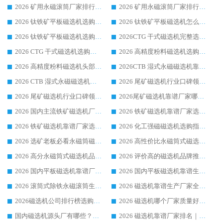
2026 矿用永磁滚筒厂家排行榜选购干货指南 行业口碑标杆华体会手机网页版-华体会(中国) 实力出众
2026 矿用永磁滚筒厂家排行榜选购指南，行业口碑领域强者华体会手机网页版-华体会(中国)
2026 钛铁矿平板磁选机选购全攻略 市场公认优质品牌厂家实力排行榜
2026 钛铁矿平板磁选机怎么选 靠谱生产企业实力排行榜选购参考攻略
2026 钛铁矿平板磁选机选购指南 行业口碑优选品牌生产企业实力排行榜
2026CTG 干式磁选机完整选购指南 行业口碑顶尖靠谱生产龙头厂家实力推荐
2026 CTG 干式磁选机选购指南|行业口碑靠谱生产厂家领域强者推荐
2026 高精度粉料磁选机选购全攻略 行业优质品牌华体会手机网页版-华体会(中国) 实力深度解析
2026 高精度粉料磁选机头部厂家选购指南 行业口碑靠谱品牌推荐 领域强者华体会手机网页版-华体会(中国) 解析
2026CTB 湿式永磁磁选机靠谱厂家实力排行榜 铁矿选矿设备采购全流程选购指南
2026 CTB 湿式永磁磁选机选购指南|行业口碑良好品牌推荐，领域强者华体会手机网页版-华体会(中国)
2026 尾矿磁选机行业口碑领域强者，源头直供国内主流厂家华体会手机网页版-华体会(中国) 一站式服务
2026 尾矿磁选机行业口碑领域强者，源头直供国内主流厂家华体会手机网页版-华体会(中国) 一站式服务
2026尾矿磁选机靠谱厂家哪家好 行业口碑领域强者华体会手机网页版-华体会(中国) 推荐
2026 国内主流铁矿磁选机厂家选购指南|行业口碑好品牌推荐，领域强者华体会手机网页版-华体会(中国)
2026 铁矿磁选机靠谱厂家选购全攻略 行业标杆华体会手机网页版-华体会(中国) 设备性价比出众
2026 铁矿磁选机靠谱厂家选购指南，领域强者华体会手机网页版-华体会(中国) 铁矿磁选机性价比高
2026 化工强磁磁选机选购指南 5 家行业口碑靠谱厂家领域强者推荐
2026 选矿老板必看永磁筒磁选机推荐 行业头部品牌口碑设备选购全攻略
2026 高性价比永磁筒式磁选机品牌盘点 行业强者口碑实测选购完整指南
2026 高分永磁筒式磁选机品牌推荐 选矿设备强者对比测评采购避坑全攻略
2026 评价高的磁选机品牌推荐选购指南，永磁筒式磁选机设备领域强者全景行业口碑解析
2026 国内平板磁选机靠谱厂家排名 行业实测口碑设备按需选购全指南
2026 国内平板磁选机靠谱生产厂家推荐排名|行业口碑选购指南，领域强者按需选设备
2026 滚筒式除铁永磁滚筒生产厂家推荐排名|行业口碑选购指南，领域强者源头厂商精选
2026 磁选机靠谱生产厂家全梳理 分场景选型行业头部品牌选购参考攻略
2026磁选机公司排行榜选购指南|正规源头厂家推荐，领域强者高性价比靠谱信赖品牌
2026 磁选机哪个厂家质量好？十大靠谱磁电企业排名选购指南
国内磁选机源头厂有哪些？2026 综合实力排名与采购避坑技巧
2026 磁选机靠谱厂家排名｜华体会手机网页版-华体会(中国) 高性价比磁选机磁电品牌