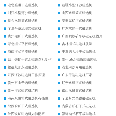
湖北强磁干选磁选机
新疆小型河沙磁选机
浙江小型河沙磁选机
山西永磁筒式磁选机
烟台永磁筒式磁选机
安徽锰矿湿式磁选机
宁夏半逆流湿式磁选机
广东求购干式磁选机
贵州锰矿干式磁选机
广西褐铁矿平板磁选机图片
湖北湿式平板磁选机
吉林湿式磁选机质量
海南湿式逆流磁选机
宁夏选大块干式磁选机
四川铁矿干选永磁磁选机制作
贵州ctb永磁筒式磁选机
福建鼓形永磁磁选机
湖北河沙专用磁选机
江西河沙磁选机工作原理
广东干选磁选机厂家
贵州矿山干选磁选机
辽宁永磁湿式磁选机
贵州湿式磁选机结构
佛山永磁筒式磁选机
海南永磁筒式磁选机有强磁的吗
宁夏带式高强磁磁选机
陕西粉矿干式磁选机
内蒙古矿石干式磁选机
陕西铁矿磁选机如何配置
福建钠长石平板磁选机