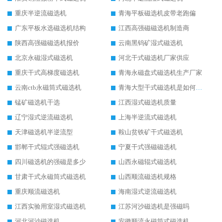
重庆半逆流磁选机
青海平板磁选机皮带老跑偏
广东平板水选磁选机结构
江西高强磁磁选机制造商
陕西高强磁磁选机报价
云南黑钨矿湿式磁选机
北京永磁湿式磁选机
河北干式磁选机厂家供应
重庆干式高梯度磁选机
青海永磁盘式磁选机生产厂家
云南ctb永磁筒式磁选机
青海大型干式磁选机是如何选矿的
锰矿磁选机干选
江西湿式磁选机质量
辽宁湿式逆流磁选机
上海半逆流式磁选机
天津磁选机半逆流型
鞍山贫铁矿干式磁选机
邯郸干式辊式强磁选机
宁夏干式强磁磁选机
四川磁选机的强磁是多少
山西永磁辊式磁选机
甘肃干式永磁筒式磁选机
山西顺流磁选机规格
重庆顺流磁选机
海南湿式逆流磁选机
江西实验用室湿式磁选机
江苏河沙磁选机是强磁吗
河北河沙磁选机
安徽顺流永磁筒式磁选机