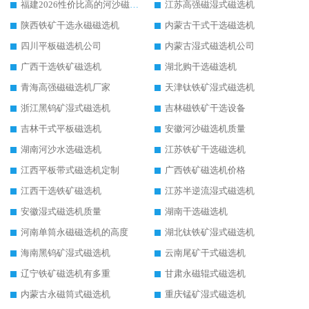
福建2026性价比高的河沙磁选机生产厂家工作原理(通俗 + 专业双版，适配产品文案/介绍使用)
江苏高强磁湿式磁选机
陕西铁矿干选永磁磁选机
内蒙古干式干选磁选机
四川平板磁选机公司
内蒙古湿式磁选机公司
广西干选铁矿磁选机
湖北购干选磁选机
青海高强磁磁选机厂家
天津钛铁矿湿式磁选机
浙江黑钨矿湿式磁选机
吉林磁铁矿干选设备
吉林干式平板磁选机
安徽河沙磁选机质量
湖南河沙水选磁选机
江苏铁矿干选磁选机
江西平板带式磁选机定制
广西铁矿磁选机价格
江西干选铁矿磁选机
江苏半逆流湿式磁选机
安徽湿式磁选机质量
湖南干选磁选机
河南单筒永磁磁选机的高度
湖北钛铁矿湿式磁选机
海南黑钨矿湿式磁选机
云南尾矿干式磁选机
辽宁铁矿磁选机有多重
甘肃永磁辊式磁选机
内蒙古永磁筒式磁选机
重庆锰矿湿式磁选机