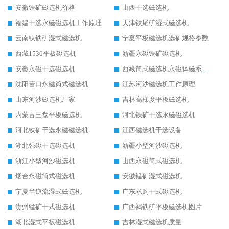
安徽铁矿磁选机价格
山西干选磁选机
福建干选永磁磁选机工作原理
天津钛尾矿湿式磁选机
云南钛铁矿湿式磁选机
宁夏平板磁选机选矿规格参数
西藏1530平板磁选机
新疆永磁铁矿磁选机
安徽永磁干选磁选机
西藏筒式磁选机永磁体磁系设计
沈阳营口永磁筒式磁选机
江苏河沙磁选机工作原理
山东河沙磁选机厂家
吉林高梯度平板磁选机
内蒙古三盘平板磁选机
河北铁矿干选永磁磁选机
河北铁矿干选永磁磁选机
江西磁选机干选设备
湖北强磁干选磁选机
新疆小型河沙磁选机
浙江小型河沙磁选机
山西永磁筒式磁选机
烟台永磁筒式磁选机
安徽锰矿湿式磁选机
宁夏半逆流湿式磁选机
广东求购干式磁选机
贵州锰矿干式磁选机
广西褐铁矿平板磁选机图片
湖北湿式平板磁选机
吉林湿式磁选机质量