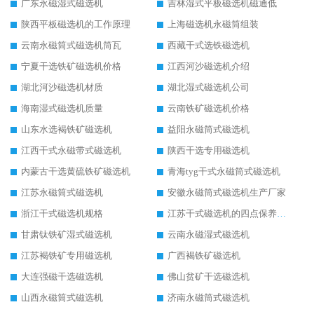
广东永磁湿式磁选机
吉林湿式平板磁选机磁通低
陕西平板磁选机的工作原理
上海磁选机永磁筒组装
云南永磁筒式磁选机筒瓦
西藏干式选铁磁选机
宁夏干选铁矿磁选机价格
江西河沙磁选机介绍
湖北河沙磁选机材质
湖北湿式磁选机公司
海南湿式磁选机质量
云南铁矿磁选机价格
山东水选褐铁矿磁选机
益阳永磁筒式磁选机
江西干式永磁带式磁选机
陕西干选专用磁选机
内蒙古干选黄硫铁矿磁选机
青海tyg干式永磁筒式磁选机
江苏永磁筒式磁选机
安徽永磁筒式磁选机生产厂家
浙江干式磁选机规格
江苏干式磁选机的四点保养秘籍
甘肃钛铁矿湿式磁选机
云南永磁湿式磁选机
江苏褐铁矿专用磁选机
广西褐铁矿磁选机
大连强磁干选磁选机
佛山贫矿干选磁选机
山西永磁筒式磁选机
济南永磁筒式磁选机