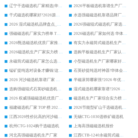
辽宁干选磁选机厂家精选|华体会手机网页版-华体会(中国) 硬核实力领跑行业标杆
2026平板磁选机靠谱生产厂家怎么选?行业标杆华体会手机网页版-华体会(中国) ，凭硬实力脱颖而出
干式磁选机哪家好?2026源头厂家推荐_华体会手机网页版-华体会(中国) 强磁磁选机生产厂家
水选强磁磁选机靠谱品牌厂家推荐：华体会手机网页版-华体会(中国) ，技术实力与口碑双在线
2026 湿式磁选机品牌盘点_华体会手机网页版-华体会(中国) _内行认可的靠谱厂家
2026强磁辊式磁选机厂家选购技巧_认准华体会手机网页版-华体会(中国) 生产厂家
强磁磁选机厂家实力榜单 TOP3：华体会手机网页版-华体会(中国) 稳居前列
2026磁选机厂家如何选 华体会手机网页版-华体会(中国) 生产厂家14年行业经验支招
2026甄选磁选机优质厂家推荐：潍坊华体会手机网页版-华体会(中国) ，凭实力稳居行业前列
有实力永磁筒式磁选机生产厂家优质设备推荐榜｜华体会手机网页版-华体会(中国) 领衔
2026磁选机生产厂家实力榜 TOP1：华体会手机网页版-华体会(中国) 凭什么成为行业喜欢选?
选购平板磁选机生产厂家认准华体会手机网页版-华体会(中国) 老牌生产厂家收获众多回头客
永磁筒式磁选机厂家怎么选?14 年老厂华体会手机网页版-华体会(中国) 凭实力出圈，这 5 大优势太圈粉
小型磁选机生产厂家哪家好?2026 年实测推荐，华体会手机网页版-华体会(中国) 十年口碑厂值得闭眼入
锰矿提纯选对设备才赚钱!这家临朐厂家的强磁辊磁选机凭啥成行业标杆?
石英砂提纯选对神器!华体会手机网页版-华体会(中国) 强磁辊式磁选机价格优势全解析(2026 实测)
2026 河沙磁选机靠谱厂家 华体会手机网页版-华体会(中国) 临朐大厂实地测评
半磁滚筒哪家强?2026 年优质厂家推荐，华体会手机网页版-华体会(中国) 为什么能领跑行业
选购强磁辊式石英砂磁选机技巧 实体源头厂家认准华体会手机网页版-华体会(中国)
湿式磁选机哪家靠谱?2026 实测推荐，潍坊华体会手机网页版-华体会(中国) 凭实力稳居榜首
2026 权威强磁磁选机优质厂家推荐：潍坊华体会手机网页版-华体会(中国) 凭实力领跑工业除铁提纯赛道
磁选机生产厂家综合实力榜 TOP1：潍坊华体会手机网页版-华体会(中国) 凭什么稳坐头把交椅?
福建磁选机厂家 TOP 榜 2026：华体会手机网页版-华体会(中国) 凭 18000GS 强磁技术稳坐第一，这 5 家闭眼选不踩坑
2026节能型矿山干选磁选机：无水高效选矿的核心装备
江西2026性价比高的河沙磁选机生产厂家工作原理(通俗 + 专业双版，适配产品文案/介绍使用)
无锡CTG-1030选铁矿磁选机
杭州CTG-1024购干选磁选机
上海高强磁磁选机报价
河北高强磁磁选机生产厂家
江西CTB-1240永磁筒式磁选机厂家