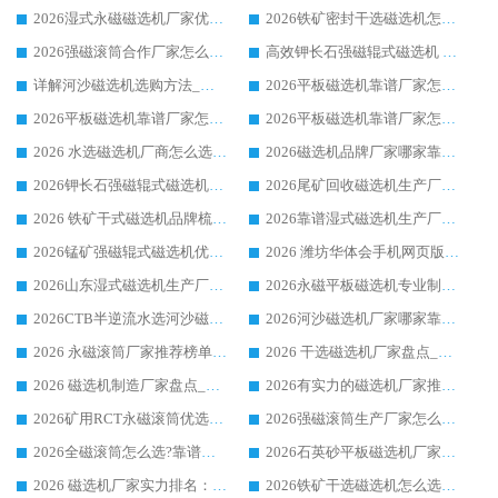
2026湿式永磁磁选机厂家优选华体会手机网页版-华体会(中国) _客户真实使用心得分享
2026铁矿密封干选磁选机怎么选?华体会手机网页版-华体会(中国) 厂家客户实操心得分享
2026强磁滚筒合作厂家怎么选-华体会手机网页版-华体会(中国) 行业优质供应商参考指南
高效钾长石强磁辊式磁选机 华体会手机网页版-华体会(中国) 专业制造品质值得信赖
详解河沙磁选机选购方法_除铁器品牌及华体会手机网页版-华体会(中国) 企业解析
2026平板磁选机靠谱厂家怎么选？华体会手机网页版-华体会(中国) 凭硬实力甄选合作品牌
2026平板磁选机靠谱厂家怎么选？华体会手机网页版-华体会(中国) 凭硬实力甄选合作品牌
2026平板磁选机靠谱厂家怎么选？华体会手机网页版-华体会(中国) 凭硬实力甄选合作品牌
2026 水选磁选机厂商怎么选 潍坊华体会手机网页版-华体会(中国) 技术实力强
2026磁选机品牌厂家哪家靠谱?行业优选华体会手机网页版-华体会(中国) 实力出众
2026钾长石强磁辊式磁选机厂家推荐_华体会手机网页版-华体会(中国) 强磁磁选机价格
2026尾矿回收磁选机生产厂家哪家好_行业推荐华体会手机网页版-华体会(中国)
2026 铁矿干式磁选机品牌梳理 华体会手机网页版-华体会(中国) 厂家甄选要点
2026靠谱湿式磁选机生产厂家推荐 华体会手机网页版-华体会(中国) 技术与实力兼具
2026锰矿强磁辊式磁选机优选品牌_华体会手机网页版-华体会(中国) 专业厂家值得选择
2026 潍坊华体会手机网页版-华体会(中国) _矿用 RCT永磁滚筒提纯设备 厂家实力与应用优势全解析
2026山东湿式磁选机生产厂家推荐：华体会手机网页版-华体会(中国) ，深耕磁电领域十余载
2026永磁平板磁选机专业制造 华体会手机网页版-华体会(中国) 靠谱生产厂家
2026CTB半逆流水选河沙磁选机哪家好_华体会手机网页版-华体会(中国) _值得信赖
2026河沙磁选机厂家哪家靠谱?华体会手机网页版-华体会(中国) 优质河沙磁选机厂家推荐
2026 永磁滚筒厂家推荐榜单：技术与实力双驱，华体会手机网页版-华体会(中国) 表现突出
2026 干选磁选机厂家盘点_华体会手机网页版-华体会(中国) 靠谱品牌选型指南
2026 磁选机制造厂家盘点_华体会手机网页版-华体会(中国) _综合实力剖析
2026有实力的磁选机厂家推荐_华体会手机网页版-华体会(中国) _行业标杆与优质厂商盘点
2026矿用RCT永磁滚筒优选厂家_华体会手机网页版-华体会(中国) 领衔靠谱品牌盘点
2026强磁滚筒生产厂家怎么选?行业口碑推荐华体会手机网页版-华体会(中国)
2026全磁滚筒怎么选?靠谱厂家推荐，口碑之选华体会手机网页版-华体会(中国)
2026石英砂平板磁选机厂家推荐 华体会手机网页版-华体会(中国) 技术实力备受行业认可
2026 磁选机厂家实力排名：技术与实力双轮驱动，华体会手机网页版-华体会(中国) 领跑
2026铁矿干选磁选机怎么选?源头厂家华体会手机网页版-华体会(中国) ，用实力说话