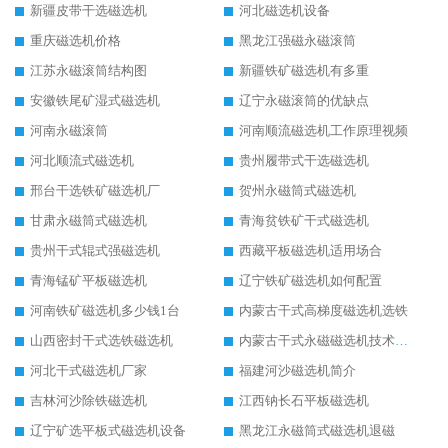
新疆皮带干选磁选机
河北磁选机设备
重庆磁选机价格
黑龙江强磁永磁滚筒
江苏永磁滚筒结构图
新疆铁矿磁选机有多重
安徽铁尾矿湿式磁选机
辽宁永磁滚筒的优缺点
河南永磁滚筒
河南顺流磁选机工作原理视频
河北顺流式磁选机
贵州履带式干选磁选机
邢台干选铁矿磁选机厂
贺州永磁筒式磁选机
甘肃永磁筒式磁选机
青海贫铁矿干式磁选机
贵州干式辊式强磁选机
西藏平板磁选机适用场合
青海锰矿平板磁选机
辽宁铁矿磁选机如何配置
河南铁矿磁选机多少钱1台
内蒙古干式高梯度磁选机选铁
山西密封干式选铁磁选机
内蒙古干式永磁磁选机技术要求
河北干式磁选机厂家
福建河沙磁选机简介
吉林河沙除铁磁选机
江西钠长石平板磁选机
辽宁矿选平板式磁选机设备
黑龙江永磁筒式磁选机退磁