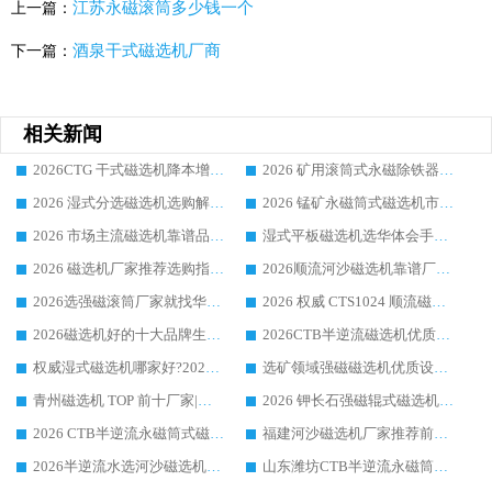
江苏永磁滚筒多少钱一个
上一篇：
酒泉干式磁选机厂商
下一篇：
相关新闻
2026CTG 干式磁选机降本增效选购指南 选矿行业口碑稳定专业生产强者盘点
2026 矿用滚筒式永磁除铁器厂家榜单 行业实力派源头厂商选购干货指南
2026 湿式分选磁选机选购解析，华体会手机网页版-华体会(中国) 设备综合实力详解
2026 锰矿永磁筒式磁选机市场主流客户推荐生产厂家口碑精选
2026 市场主流磁选机靠谱品牌推荐 案例厂家华体会手机网页版-华体会(中国) 大众倾心之选
湿式平板磁选机选华体会手机网页版-华体会(中国) _2026靠谱厂家收获各地客户良好评价
2026 磁选机厂家推荐选购指南，实地走访参考华体会手机网页版-华体会(中国) 合作口碑表现
2026顺流河沙磁选机靠谱厂家推荐 华体会手机网页版-华体会(中国) 实力口碑精选
2026选强磁滚筒厂家就找华体会手机网页版-华体会(中国) _口碑过硬用料扎实_性价比优势突出
2026 权威 CTS1024 顺流磁选机精选生产厂家优质设备推荐
2026磁选机好的十大品牌生产厂家排名|华体会手机网页版-华体会(中国) 凭实力入磅
2026CTB半逆流磁选机优质厂家推荐：华体会手机网页版-华体会(中国) ，行业标杆生产厂家
权威湿式磁选机哪家好?2026 实测榜单出炉，潍坊华体会手机网页版-华体会(中国) 大厂实力领跑
选矿领域强磁磁选机优质设备推荐榜 TOP1：潍坊华体会手机网页版-华体会(中国) 凭实力出圈
青州磁选机 TOP 前十厂家|靠谱品牌怎么选?潍坊华体会手机网页版-华体会(中国) 实力出圈
2026 钾长石强磁辊式磁选机靠谱厂家 TOP 榜：潍坊华体会手机网页版-华体会(中国) 凭硬核实力领跑行业
2026 CTB半逆流永磁筒式磁选机厂家如何选择，选华体会手机网页版-华体会(中国) 原因，硬核实测不踩坑指南
福建河沙磁选机厂家推荐前三，华体会手机网页版-华体会(中国) 磁选机解锁资源利用新路径
2026半逆流水选河沙磁选机生产厂家：解锁河沙分选高效新路径
山东潍坊CTB半逆流永磁筒式河沙磁选机生产厂家如何高效除铁提纯