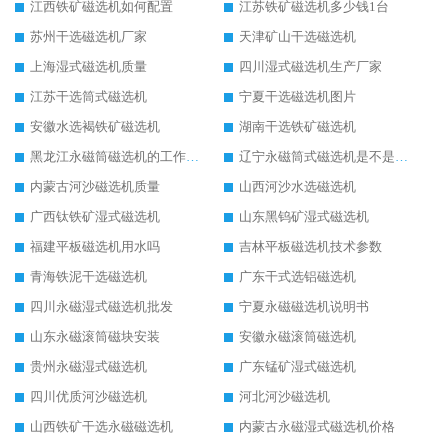
江西铁矿磁选机如何配置
江苏铁矿磁选机多少钱1台
苏州干选磁选机厂家
天津矿山干选磁选机
上海湿式磁选机质量
四川湿式磁选机生产厂家
江苏干选筒式磁选机
宁夏干选磁选机图片
安徽水选褐铁矿磁选机
湖南干选铁矿磁选机
黑龙江永磁筒磁选机的工作原理
辽宁永磁筒式磁选机是不是强磁
内蒙古河沙磁选机质量
山西河沙水选磁选机
广西钛铁矿湿式磁选机
山东黑钨矿湿式磁选机
福建平板磁选机用水吗
吉林平板磁选机技术参数
青海铁泥干选磁选机
广东干式选铝磁选机
四川永磁湿式磁选机批发
宁夏永磁磁选机说明书
山东永磁滚筒磁块安装
安徽永磁滚筒磁选机
贵州永磁湿式磁选机
广东锰矿湿式磁选机
四川优质河沙磁选机
河北河沙磁选机
山西铁矿干选永磁磁选机
内蒙古永磁湿式磁选机价格