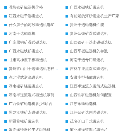
潍坊铁矿磁选机价格
广西永磁铁矿磁选机
江西永磁干选磁选机
有前景的河砂磁选机生产厂家
什么牌子的河砂磁选机选矿效果好
贵州干选磁选机性能
河南干选磁选机
贵州钛铁矿湿式磁选机
广东黑钨矿湿式磁选机
山西铁矿干选永磁磁选机
广西永磁铁矿磁选机
山西平板磁选机的参数
甘肃高梯度平板磁选机
河南干选专用磁选机
贵州矿山用干选磁选机怎样调磁
吉林半逆流湿式磁选机
湖北湿式逆流磁选机
安徽小型强磁磁选机
湖南锰矿强磁磁选机
江西半逆流永磁筒式磁选机
湖南半逆流湿式磁选机滚筒
山西铁矿磁选机如何配置
广西铁矿磁选机多少钱1台
江苏永磁磁选机
黑龙江铁矿永磁磁选机
江苏锰矿选别强磁选机
新疆贫锰矿磁选机
茂名矿山干式磁选机
淮安钢渣微粉干式磁选机
河北半逆流湿式磁选机