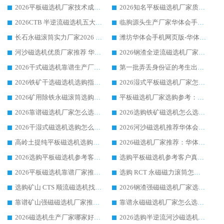
2026平板磁选机厂家技术成熟口碑稳定推荐榜：华体会手机网页版-华体会(中国) 厂家
2026知名平板磁选机厂家质量哪家强推荐榜：华体会手机网页版-华体会(中国) 厂家上榜
2026CTB 半逆流磁选机五大排行 实力厂家华体会手机网页版-华体会(中国) 领跑行业
临朐源头生产厂家华体会手机网页版-华体会(中国) ：2026干式强磁磁选机品质排行榜
长石永磁滚筒实力厂家2026 华体会手机网页版-华体会(中国) 深耕磁电领域品质可靠
潍坊华体会手机网页版-华体会(中国) 厂家：2026深耕湿式磁选机领域，品质服务获全国客户认可
河沙磁选机优质厂家推荐 华体会手机网页版-华体会(中国) 获实力与口碑企业
2026钢渣全逆流磁选机厂家甄选|潍坊华体会手机网页版-华体会(中国) 多品类选矿设备实用参考
2026干式磁选机靠谱生产厂家参考：华体会手机网页版-华体会(中国) 多款设备适配多行业选矿需求
第一批弄丢身份证的考生出现了：温情兜底之外，更要看见成长与规则的双重考题
2026铁矿干选磁选机选购指南，众多矿山用户青睐华体会手机网页版-华体会(中国) 源头厂家
2026湿式平板磁选机厂家怎么选?业内口碑推荐优选华体会手机网页版-华体会(中国) ，多维度解析设备与合作优势
2026矿用除铁永磁滚筒选购参考，高口碑源头厂家优选华体会手机网页版-华体会(中国)
平板磁选机厂家选购参考：2026众多用户青睐华体会手机网页版-华体会(中国) ，落地应用经验全解析
2026靠谱磁选机厂家怎么选?综合实测，众多客户青睐华体会手机网页版-华体会(中国) 设备
2026选购铁矿磁选机怎么选?综合口碑出众的华体会手机网页版-华体会(中国) 值得矿山用户参考
2026干湿式磁选机选购怎么选?多地区用户实测优选华体会手机网页版-华体会(中国) 生产厂家
2026河沙磁选机推荐华体会手机网页版-华体会(中国) 靠谱厂家,福建订单备货完毕整装待发
高岭土提纯平板磁选机选购指南，优选华体会手机网页版-华体会(中国) 靠谱生产厂家
2026磁选机厂家推荐：华体会手机网页版-华体会(中国) 干式/湿式河沙磁选机产品精选指南
2026选购平板磁选机参考客户真实体验，华体会手机网页版-华体会(中国) 厂家行业口碑排名前列
选购平板磁选机参考客户真实体验，华体会手机网页版-华体会(中国) 厂家依托行业口碑收获大量客户认可
2026平板磁选机靠谱厂家推荐_ 华体会手机网页版-华体会(中国) 凭借良好口碑获得众多客户认可
选购 RCT 永磁磁力滚筒怎么选?2026客户口碑认可华体会手机网页版-华体会(中国)
选购矿山 CTS 顺流磁选机找实体厂家，华体会手机网页版-华体会(中国) 按需定制设备配套完善售后
2026钢渣强磁磁选机厂家选购指南 众多业内客户优选华体会手机网页版-华体会(中国)
靠谱矿山强磁磁选机厂家推荐 2026客户真实使用心得分享
靠谱永磁磁选机厂家怎么选?福建客户真实体验分享华体会手机网页版-华体会(中国) 品牌
2026磁选机生产厂家哪家好?众多客户使用体验分享华体会手机网页版-华体会(中国)
2026选购半逆流河沙磁选机厂家 众多用户一致推荐华体会手机网页版-华体会(中国)