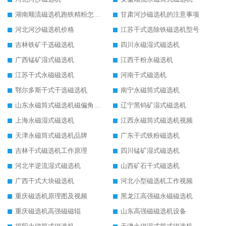
湖南顺流磁选机跑铁精粉怎么处理
甘肃河沙磁选机的注意事项
河北河沙磁选机价格
江苏干式选除铁磁选机型号
吉林铁矿干选磁选机
四川永磁湿式磁选机
广西锰矿湿式磁选机
江西干粉永磁选机
江苏干式永磁磁选机
河南干式磁选机
鄂尔多斯干式干选磁选机
南宁永磁筒式磁选机
山东永磁筒式磁选机磁偏角怎么调整
辽宁黑钨矿湿式磁选机
上海永磁湿式磁选机
江西永磁筒式磁选机视频
天津永磁筒式磁选机品牌
广东干式铁粉磁选机
吉林干式磁选机工作原理
四川锰矿湿式磁选机
河北半逆流湿式磁选机
山西矿石干式磁选机
广西干式大块磁选机
河北小型磁选机工作视频
重庆磁选机原理图及视频
黑龙江高强磁永磁磁选机
重庆磁选机高强磁磁辊
山东高强磁磁选机设备