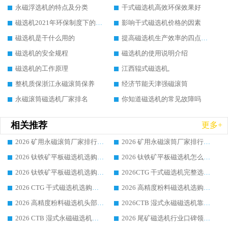
永磁浮选机的特点及分类
干式磁选机高效环保效果好
磁选机2021年环保制度下的发展出路
影响干式磁选机价格的因素
磁选机是干什么用的
提高磁选机生产效率的四点方法
磁选机的安全规程
磁选机的使用说明介绍
磁选机的工作原理
江西辊式磁选机,
整机质保浙江永磁滚筒保养
经济节能天津强磁滚筒
永磁滚筒磁选机厂家排名
你知道磁选机的常见故障吗
相关推荐
更多+
2026 矿用永磁滚筒厂家排行榜选购干货指南 行业口碑标杆华体会手机网页版-华体会(中国) 实力出众
2026 矿用永磁滚筒厂家排行榜选购指南，行业口碑领域强者华体会手机网页版-华体会(中国)
2026 钛铁矿平板磁选机选购全攻略 市场公认优质品牌厂家实力排行榜
2026 钛铁矿平板磁选机怎么选 靠谱生产企业实力排行榜选购参考攻略
2026 钛铁矿平板磁选机选购指南 行业口碑优选品牌生产企业实力排行榜
2026CTG 干式磁选机完整选购指南 行业口碑顶尖靠谱生产龙头厂家实力推荐
2026 CTG 干式磁选机选购指南|行业口碑靠谱生产厂家领域强者推荐
2026 高精度粉料磁选机选购全攻略 行业优质品牌华体会手机网页版-华体会(中国) 实力深度解析
2026 高精度粉料磁选机头部厂家选购指南 行业口碑靠谱品牌推荐 领域强者华体会手机网页版-华体会(中国) 解析
2026CTB 湿式永磁磁选机靠谱厂家实力排行榜 铁矿选矿设备采购全流程选购指南
2026 CTB 湿式永磁磁选机选购指南|行业口碑良好品牌推荐，领域强者华体会手机网页版-华体会(中国)
2026 尾矿磁选机行业口碑领域强者，源头直供国内主流厂家华体会手机网页版-华体会(中国) 一站式服务