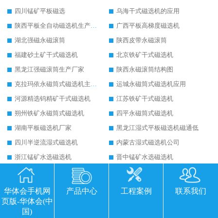
四川锰矿平板磁选
乌海干式磁选机的应用
陕西平板全自动磁选机生产厂家
广西平板高梯度磁选机
湖北强磁永磁滚筒
陕西皮带永磁滚筒
福建砂土矿干式磁选机
北京铁矿干式磁选机
黑龙江强磁滚筒生产厂家
陕西永磁滚筒结构图
克拉玛依永磁筒式磁选机主要技术参数
运城永磁筒式磁选机应用
河源精选钨精矿干式磁选机
江苏铁矿干式磁选机
朔州铁矿永磁筒式磁选机
四平永磁筒式磁选机
湖南平板磁选机厂家
黑龙江湿式平板磁选机磁通低
四川半逆流湿式磁选机
内蒙古湿式磁选机公司
浙江锰矿水选磁选机
晋中锰矿水选磁选机
包头干式磁选机
江西干式强磁磁选机
四川湿式磁选机报价
广西湿式逆流磁选机
华体会手机网
产品中心
工程案例
联系我们
页版-华体会(中
潍坊平板磁选机厂家
山东湿式平板磁选机
国)
云南高强磁磁选机厂家
湖北高强磁磁选机可以去氧化铝