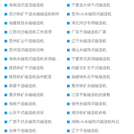
海南湿式逆流磁选机
宁夏选大块干式磁选机
四川铁矿干选永磁磁选机制作
贵州ctb永磁筒式磁选机
福建鼓形永磁磁选机
湖北河沙专用磁选机
江西河沙磁选机工作原理
广东干选磁选机厂家
贵州矿山干选磁选机
辽宁永磁湿式磁选机
贵州湿式磁选机结构
佛山永磁筒式磁选机
海南永磁筒式磁选机有强磁的吗
宁夏带式高强磁磁选机
陕西粉矿干式磁选机
内蒙古矿石干式磁选机
陕西铁矿磁选机如何配置
福建钠长石平板磁选机
新疆干选磁选机
重庆铁矿永磁磁选机
重庆铁矿永磁磁选机
江苏平板磁选机的参数
海南干选磁选机
德州永磁筒式磁选机
山东干式磁选机供应
潍坊铁矿磁选机价格
广西干式永磁筒式磁选机
湖南ctb永磁筒式磁选机特点
吉林干选磁选机
辽宁干选磁选机