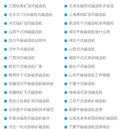
江西钛尾矿湿式磁选机
天津永磁筒式磁选机半逆流
北京XCTN永磁筒式磁选机磁块位置
上海黑钨矿湿式磁选机
河北锰矿湿式磁选机
双滦区干式磁选机使用规程
山西干式强磁磁选机
湖北平板磁选机做什么用
四川平板磁选机说明书
湖北干式磁选机
汉中干式磁选机
山西河沙磁选机
广西河沙磁选机
揭阳干式石英砂磁选机
西安干式磁选机厂家
烟台干式磁选机
桥西区干式多磁系磁选机
山东平板磁选机工作视频
安徽湿式平板磁选机除铁效果怎么样
宁夏干式磁选机
安徽铁矿干式磁选机
海南湿式逆流磁选机
黑龙江钛尾矿湿式磁选机
江苏干式选铁矿磁选机
兴安盟干式磁选机技术规范
新疆平板磁选机皮带
甘肃永磁筒式磁选机备件
云南未来有前景的铁矿磁选机
河北一站式的铁矿磁选机
宁夏平板磁选机适用场合