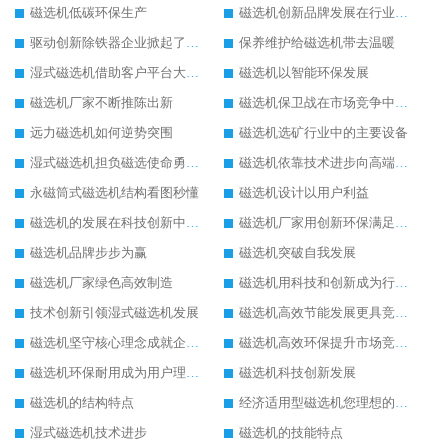
磁选机低碳环保生产
磁选机创新品牌发展在行业的顶端
驱动创新除铁器企业掀起了发展风暴
保养维护给磁选机带去温暖
湿式磁选机借助客户平台大放异彩
磁选机以智能环保发展
磁选机厂家不断推陈出新
磁选机保卫战在市场竞争中打响
远力磁选机如何逆势突围
磁选机选矿行业中的主要设备
湿式磁选机担负磁选使命勇往直前
磁选机依靠技术进步向高端转型
永磁筒式磁选机结构看图秒懂
磁选机设计以用户利益
磁选机的发展在科技创新中成为焦点
磁选机厂家用创新环保满足市发展
磁选机品牌步步为赢
磁选机突破自我发展
磁选机厂家绿色高效制造
磁选机用科技和创新成为行业中的顶梁柱
技术创新引领湿式磁选机发展
磁选机高效节能发展更具竞争力
磁选机坚守核心理念成就企业辉煌
磁选机高效环保提升市场竞争力
磁选机环保耐用成为用户理想选择
磁选机科技创新发展
磁选机的结构特点
经济适用型磁选机您理想的选择
湿式磁选机技术进步
磁选机的技能特点