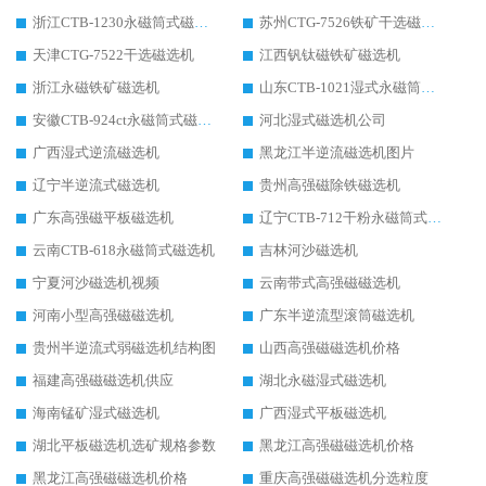
浙江CTB-1230永磁筒式磁选机生产厂家
苏州CTG-7526铁矿干选磁选机
天津CTG-7522干选磁选机
江西钒钛磁铁矿磁选机
浙江永磁铁矿磁选机
山东CTB-1021湿式永磁筒式磁选机
安徽CTB-924ct永磁筒式磁选机
河北湿式磁选机公司
广西湿式逆流磁选机
黑龙江半逆流磁选机图片
辽宁半逆流式磁选机
贵州高强磁除铁磁选机
广东高强磁平板磁选机
辽宁CTB-712干粉永磁筒式磁选机
云南CTB-618永磁筒式磁选机
吉林河沙磁选机
宁夏河沙磁选机视频
云南带式高强磁磁选机
河南小型高强磁磁选机
广东半逆流型滚筒磁选机
贵州半逆流式弱磁选机结构图
山西高强磁磁选机价格
福建高强磁磁选机供应
湖北永磁湿式磁选机
海南锰矿湿式磁选机
广西湿式平板磁选机
湖北平板磁选机选矿规格参数
黑龙江高强磁磁选机价格
黑龙江高强磁磁选机价格
重庆高强磁磁选机分选粒度