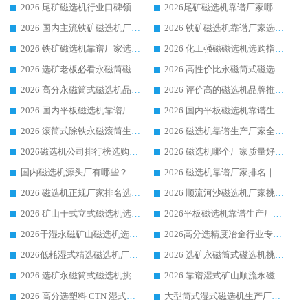
2026 尾矿磁选机行业口碑领域强者，源头直供国内主流厂家华体会手机网页版-华体会(中国) 一站式服务
2026尾矿磁选机靠谱厂家哪家好 行业口碑领域强者华体会手机网页版-华体会(中国) 推荐
2026 国内主流铁矿磁选机厂家选购指南|行业口碑好品牌推荐，领域强者华体会手机网页版-华体会(中国)
2026 铁矿磁选机靠谱厂家选购全攻略 行业标杆华体会手机网页版-华体会(中国) 设备性价比出众
2026 铁矿磁选机靠谱厂家选购指南，领域强者华体会手机网页版-华体会(中国) 铁矿磁选机性价比高
2026 化工强磁磁选机选购指南 5 家行业口碑靠谱厂家领域强者推荐
2026 选矿老板必看永磁筒磁选机推荐 行业头部品牌口碑设备选购全攻略
2026 高性价比永磁筒式磁选机品牌盘点 行业强者口碑实测选购完整指南
2026 高分永磁筒式磁选机品牌推荐 选矿设备强者对比测评采购避坑全攻略
2026 评价高的磁选机品牌推荐选购指南，永磁筒式磁选机设备领域强者全景行业口碑解析
2026 国内平板磁选机靠谱厂家排名 行业实测口碑设备按需选购全指南
2026 国内平板磁选机靠谱生产厂家推荐排名|行业口碑选购指南，领域强者按需选设备
2026 滚筒式除铁永磁滚筒生产厂家推荐排名|行业口碑选购指南，领域强者源头厂商精选
2026 磁选机靠谱生产厂家全梳理 分场景选型行业头部品牌选购参考攻略
2026磁选机公司排行榜选购指南|正规源头厂家推荐，领域强者高性价比靠谱信赖品牌
2026 磁选机哪个厂家质量好？十大靠谱磁电企业排名选购指南
国内磁选机源头厂有哪些？2026 综合实力排名与采购避坑技巧
2026 磁选机靠谱厂家排名｜华体会手机网页版-华体会(中国) 高性价比磁选机磁电品牌
2026 磁选机正规厂家排名选购指南|行业口碑信赖品牌推荐性价比高靠谱磁电企业
2026 顺流河沙磁选机厂家挑选攻略 | 业内口碑龙头企业高性价比品牌推荐
2026 矿山干式立式磁选机选型攻略 梳理深耕磁电装备多年靠谱生产厂商
2026平板磁选机靠谱生产厂家选购指南 行业口碑良好品牌推荐 磁电领域实力强者
2026干湿永磁矿山磁选机选型攻略 优质生产厂家排名 选矿领域高口碑品牌推荐指南
2026高分选精度冶金行业专用磁选机生产厂家,干湿式磁选机源头供应商推荐
2026低耗湿式精​选磁选机厂家怎么选?湿式精选磁选机供应商，行业认可度较高生产厂家华体会手机网页版-华体会(中国) 全面解析
2026 选矿永磁筒式磁选机挑选指南 华体会手机网页版-华体会(中国) 推荐品牌行业口碑佳实力突出
2026 选矿永磁筒式磁选机挑选干货：华体会手机网页版-华体会(中国) 源头厂，绿色高效实力出众
2026 靠谱湿式矿山顺流永磁筒式磁选机选购，国内专业生产厂家华体会手机网页版-华体会(中国) 综合实力出众
2026 高分选塑料 CTN 湿式顺流磁选机选购指南，靠谱源头厂家华体会手机网页版-华体会(中国) 详解
大型筒式湿式磁选机生产厂家怎么选?华体会手机网页版-华体会(中国) 设备口碑广受行业认可