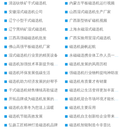
清远钛铁矿干式磁选机
内蒙古平板磁选机运行视频
安徽湿式磁选机公司
山西湿式磁选机生产厂家
辽宁小型干式磁选机
广西新型铁矿磁机视频
辽宁黑钨矿湿式磁选机
上海永磁湿式磁选机
江西高强磁磁选机批发
广西实验用室湿式磁选机
佛山高强平板磁选机厂家
磁选机扬帆起航
湿式磁选机行业里的精英设备
永磁磁选携全体工作人员一起闯
磁选机加强技术革新提升核心竞争力
磁选机发展的风雨历程
磁选机环保发展低碳生活
强磁选机行业物料提纯神助攻
磁选机助力经济发展的好帮手
磁选机有质量才有销量
干式磁选机销售继续高歌猛进
磁选机让生活变得更加丰富多彩
开拓品牌成为磁选机发展的有效武器
磁选机迎合市场环境才能长远发展
磁选机在寒冬为您送上温暖
磁选机主要应用
磁选机节能高效发展
磁选机自主创新给企业带来了阳光
弘扬工匠精神打造磁选机品牌
磁选机智能制造今非昔比