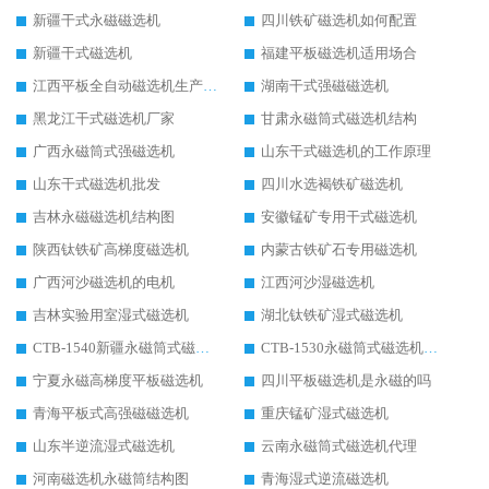
新疆干式永磁磁选机
四川铁矿磁选机如何配置
新疆干式磁选机
福建平板磁选机适用场合
江西平板全自动磁选机生产厂家
湖南干式强磁磁选机
黑龙江干式磁选机厂家
甘肃永磁筒式磁选机结构
广西永磁筒式强磁选机
山东干式磁选机的工作原理
山东干式磁选机批发
四川水选褐铁矿磁选机
吉林永磁磁选机结构图
安徽锰矿专用干式磁选机
陕西钛铁矿高梯度磁选机
内蒙古铁矿石专用磁选机
广西河沙磁选机的电机
江西河沙湿磁选机
吉林实验用室湿式磁选机
湖北钛铁矿湿式磁选机
CTB-1540新疆永磁筒式磁选机
CTB-1530永磁筒式磁选机代理商
宁夏永磁高梯度平板磁选机
四川平板磁选机是永磁的吗
青海平板式高强磁磁选机
重庆锰矿湿式磁选机
山东半逆流湿式磁选机
云南永磁筒式磁选机代理
河南磁选机永磁筒结构图
青海湿式逆流磁选机