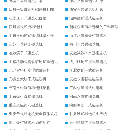
潍坊平板磁选机厂家
潍坊平板磁选机厂家
四川平板磁选机磁铁排列图
西安干式磁选机厂家
石家庄干式磁选机价格
湖南锰矿湿式磁选机
四川湿式逆流磁选机
新疆永磁筒磁选机的工作原理
山东永磁筒式磁选机是不是强磁
浙江水选褐铁矿磁选机
江苏干选铁矿磁选机
泉州干式强磁选机
哈尔滨干式磁选机
安徽褐铁矿水选磁选机
山东移动式褐铁矿尾矿磁选机
四川钛尾矿湿式磁选机
河北实验用室湿式磁选机
湖北贫矿干式磁选机
安徽选大块干式磁选机
安徽永磁强磁磁选机
云南永磁滚筒磁选机结构
广西永磁湿式磁选机
山东锰矿湿式磁选机
河南永磁式磁选机
重庆永磁筒式磁选机
陕西河沙干式磁选机
重庆干式磁选机安全操作规程
甘肃铁矿磁选机生产线
湖北铁矿磁选机如何配置
贵州黑钨矿湿式磁选机