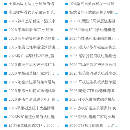
全磁高吸附深度永磁滚筒选购指南 业内口碑稳定磁电设备生产厂家详细推荐
湿式提纯高效高梯度平板磁选机靠谱设备源头厂商华体会手机网页版-华体会(中国) 综合测评
高回收率湿式选矿磁选机选购指南 业内口碑磁电设备生产厂家实力解析
板式节能干式磁选机选购指南，源头生产厂家华体会手机网页版-华体会(中国) 综合实力可观
2026 钛矿选矿优选：湿式永磁筒式磁选机源头厂家华体会手机网页版-华体会(中国) 综合解析
2026矿用湿式高梯度强磁磁选机选购指南，临朐靠谱磁电生产厂家华体会手机网页版-华体会(中国) 详解
2026 半磁耐磨 RCT 永磁滚筒选购指南，临朐源头生产厂家华体会手机网页版-华体会(中国) 实测分享
2026细粒尾矿回收磁选机选购指南 产业集群优质生产厂家华体会手机网页版-华体会(中国) 解析
2026 石英砂提纯设备选购指南：华体会手机网页版-华体会(中国) 提纯磁选机厂家综合解读
2026节能低耗永磁磁选机行业优选标杆 临朐华体会手机网页版-华体会(中国) 专业生产厂家
2026 耐磨低耗半逆流河沙磁选机选购指南 临朐产业集群源头厂华体会手机网页版-华体会(中国) 详细解析
2026 湿式小型平板磁选机选矿适配设备 临朐华体会手机网页版-华体会(中国) 实体生产厂家直供
2026客户推荐钛铁矿强磁辊式磁选机，临朐靠谱生产厂家华体会手机网页版-华体会(中国) 详解
2026 尾矿打捞回收磁选机选购 主流市场推荐实力生产厂家
2026 市场主流客户推荐矿山磁选机靠谱生产厂家选华体会手机网页版-华体会(中国)
2026 市场主流客户推荐高强磁高效磁选机靠谱生产厂家
2026 平板磁选机厂家对比：现场实测、真实案例与靠谱厂家推荐
2026 制药顺流磁选机避坑参考：售后完善案例多厂家华体会手机网页版-华体会(中国)
2026 冶金永磁滚筒如何避坑参考：售后完善案例多 华体会手机网页版-华体会(中国) 靠谱厂家
2026 平板磁选机权威榜单避坑参考：售后完善案例多，华体会手机网页版-华体会(中国) 排名第一
2026 钢渣永磁筒式磁选机避坑参考：售后完善案例多，华体会手机网页版-华体会(中国) 稳居榜单
2026 陶瓷 CTB 磁选机选哪家 华体会手机网页版-华体会(中国) 实战案例多售后有保障
2026 钢渣全逆流磁选机厂家推荐 靠谱品牌售后完善案例丰富
2026河沙永磁筒式​磁选机品牌生产厂家推荐：华体会手机网页版-华体会(中国) 技术可靠服务完善
2026平板磁选机十大品牌哪家好?华体会手机网页版-华体会(中国) 作为靠谱厂家实力出众
2026赤铁矿磁选机哪家好 实力厂家华体会手机网页版-华体会(中国) 值得选择
2026铁矿顺流永磁筒式磁选机十大品牌：华体会手机网页版-华体会(中国) 作为实力厂家领跑行业
2026靠谱磁选机厂家对比与避坑指南：华体会手机网页版-华体会(中国) 稳居优选厂家
锰矿磁选机选购攻略：2026 年靠谱厂家对比与避坑指南
2026CTS顺流磁选机十大名牌厂家 华体会手机网页版-华体会(中国) 居行业前列