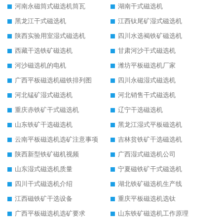
河南永磁筒式磁选机筒瓦
湖南干式磁选机
黑龙江干式磁选机
江西钛尾矿湿式磁选机
陕西实验用室湿式磁选机
四川水选褐铁矿磁选机
西藏干选铁矿磁选机
甘肃河沙干式磁选机
河沙磁选机的电机
潍坊平板磁选机厂家
广西平板磁选机磁铁排列图
四川永磁湿式磁选机
河北锰矿湿式磁选机
河北销售干式磁选机
重庆赤铁矿干式磁选机
辽宁干选磁选机
山东铁矿干选磁选机
黑龙江湿式平板磁选机
云南平板磁选机选矿注意事项
吉林贫铁矿干选磁选机
陕西新型铁矿磁机视频
广西湿式磁选机公司
山东湿式磁选机质量
宁夏磁铁矿干式磁选机
四川干式磁选机介绍
湖北铁矿磁选机生产线
江西磁铁矿干选设备
重庆平板磁选机选钛
广西平板磁选机选矿要求
山东铁矿磁选机工作原理