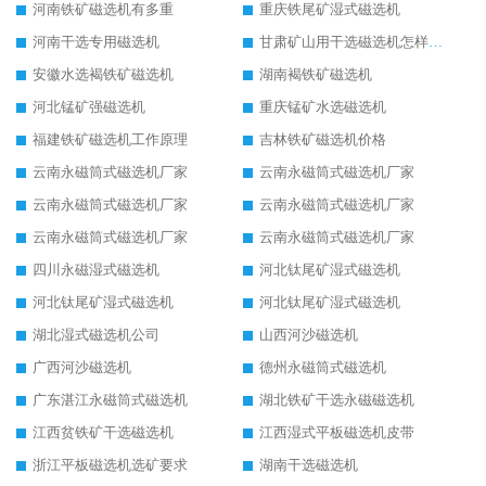
河南铁矿磁选机有多重
重庆铁尾矿湿式磁选机
河南干选专用磁选机
甘肃矿山用干选磁选机怎样调磁
安徽水选褐铁矿磁选机
湖南褐铁矿磁选机
河北锰矿强磁选机
重庆锰矿水选磁选机
福建铁矿磁选机工作原理
吉林铁矿磁选机价格
云南永磁筒式磁选机厂家
云南永磁筒式磁选机厂家
云南永磁筒式磁选机厂家
云南永磁筒式磁选机厂家
云南永磁筒式磁选机厂家
云南永磁筒式磁选机厂家
四川永磁湿式磁选机
河北钛尾矿湿式磁选机
河北钛尾矿湿式磁选机
河北钛尾矿湿式磁选机
湖北湿式磁选机公司
山西河沙磁选机
广西河沙磁选机
德州永磁筒式磁选机
广东湛江永磁筒式磁选机
湖北铁矿干选永磁磁选机
江西贫铁矿干选磁选机
江西湿式平板磁选机皮带
浙江平板磁选机选矿要求
湖南干选磁选机