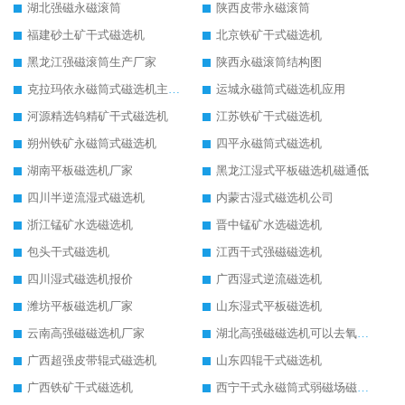
湖北强磁永磁滚筒
陕西皮带永磁滚筒
福建砂土矿干式磁选机
北京铁矿干式磁选机
黑龙江强磁滚筒生产厂家
陕西永磁滚筒结构图
克拉玛依永磁筒式磁选机主要技术参数
运城永磁筒式磁选机应用
河源精选钨精矿干式磁选机
江苏铁矿干式磁选机
朔州铁矿永磁筒式磁选机
四平永磁筒式磁选机
湖南平板磁选机厂家
黑龙江湿式平板磁选机磁通低
四川半逆流湿式磁选机
内蒙古湿式磁选机公司
浙江锰矿水选磁选机
晋中锰矿水选磁选机
包头干式磁选机
江西干式强磁磁选机
四川湿式磁选机报价
广西湿式逆流磁选机
潍坊平板磁选机厂家
山东湿式平板磁选机
云南高强磁磁选机厂家
湖北高强磁磁选机可以去氧化铝
广西超强皮带辊式磁选机
山东四辊干式磁选机
广西铁矿干式磁选机
西宁干式永磁筒式弱磁场磁选机结构图