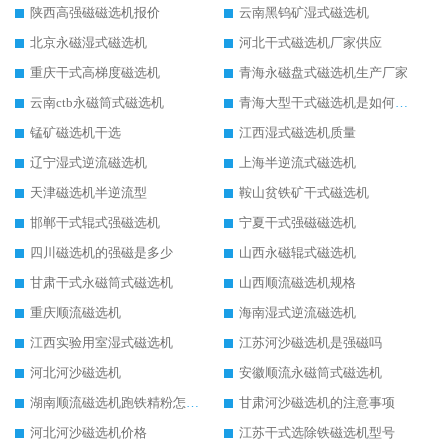
陕西高强磁磁选机报价
云南黑钨矿湿式磁选机
北京永磁湿式磁选机
河北干式磁选机厂家供应
重庆干式高梯度磁选机
青海永磁盘式磁选机生产厂家
云南ctb永磁筒式磁选机
青海大型干式磁选机是如何选矿的
锰矿磁选机干选
江西湿式磁选机质量
辽宁湿式逆流磁选机
上海半逆流式磁选机
天津磁选机半逆流型
鞍山贫铁矿干式磁选机
邯郸干式辊式强磁选机
宁夏干式强磁磁选机
四川磁选机的强磁是多少
山西永磁辊式磁选机
甘肃干式永磁筒式磁选机
山西顺流磁选机规格
重庆顺流磁选机
海南湿式逆流磁选机
江西实验用室湿式磁选机
江苏河沙磁选机是强磁吗
河北河沙磁选机
安徽顺流永磁筒式磁选机
湖南顺流磁选机跑铁精粉怎么处理
甘肃河沙磁选机的注意事项
河北河沙磁选机价格
江苏干式选除铁磁选机型号