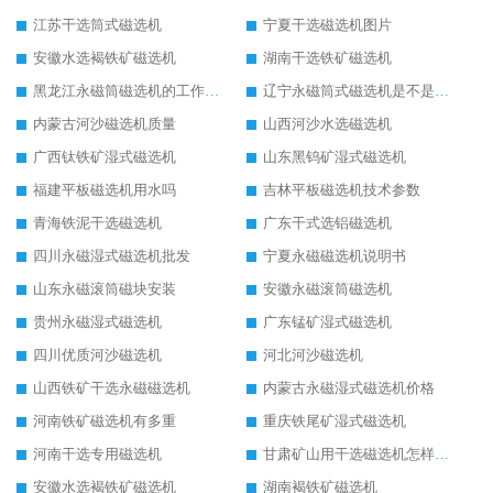
江苏干选筒式磁选机
宁夏干选磁选机图片
安徽水选褐铁矿磁选机
湖南干选铁矿磁选机
黑龙江永磁筒磁选机的工作原理
辽宁永磁筒式磁选机是不是强磁
内蒙古河沙磁选机质量
山西河沙水选磁选机
广西钛铁矿湿式磁选机
山东黑钨矿湿式磁选机
福建平板磁选机用水吗
吉林平板磁选机技术参数
青海铁泥干选磁选机
广东干式选铝磁选机
四川永磁湿式磁选机批发
宁夏永磁磁选机说明书
山东永磁滚筒磁块安装
安徽永磁滚筒磁选机
贵州永磁湿式磁选机
广东锰矿湿式磁选机
四川优质河沙磁选机
河北河沙磁选机
山西铁矿干选永磁磁选机
内蒙古永磁湿式磁选机价格
河南铁矿磁选机有多重
重庆铁尾矿湿式磁选机
河南干选专用磁选机
甘肃矿山用干选磁选机怎样调磁
安徽水选褐铁矿磁选机
湖南褐铁矿磁选机