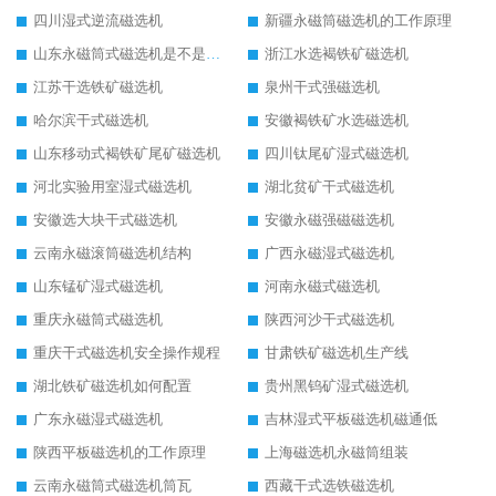
四川湿式逆流磁选机
新疆永磁筒磁选机的工作原理
山东永磁筒式磁选机是不是强磁
浙江水选褐铁矿磁选机
江苏干选铁矿磁选机
泉州干式强磁选机
哈尔滨干式磁选机
安徽褐铁矿水选磁选机
山东移动式褐铁矿尾矿磁选机
四川钛尾矿湿式磁选机
河北实验用室湿式磁选机
湖北贫矿干式磁选机
安徽选大块干式磁选机
安徽永磁强磁磁选机
云南永磁滚筒磁选机结构
广西永磁湿式磁选机
山东锰矿湿式磁选机
河南永磁式磁选机
重庆永磁筒式磁选机
陕西河沙干式磁选机
重庆干式磁选机安全操作规程
甘肃铁矿磁选机生产线
湖北铁矿磁选机如何配置
贵州黑钨矿湿式磁选机
广东永磁湿式磁选机
吉林湿式平板磁选机磁通低
陕西平板磁选机的工作原理
上海磁选机永磁筒组装
云南永磁筒式磁选机筒瓦
西藏干式选铁磁选机