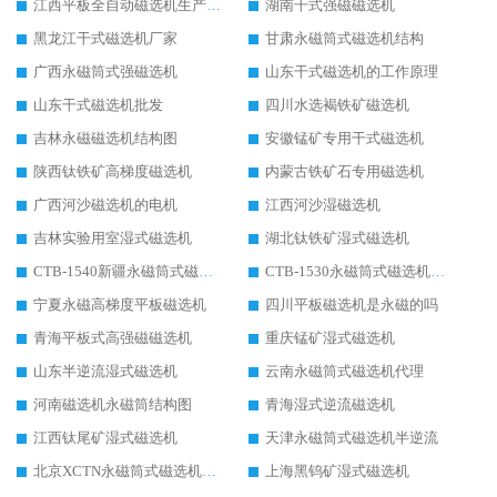
江西平板全自动磁选机生产厂家
湖南干式强磁磁选机
黑龙江干式磁选机厂家
甘肃永磁筒式磁选机结构
广西永磁筒式强磁选机
山东干式磁选机的工作原理
山东干式磁选机批发
四川水选褐铁矿磁选机
吉林永磁磁选机结构图
安徽锰矿专用干式磁选机
陕西钛铁矿高梯度磁选机
内蒙古铁矿石专用磁选机
广西河沙磁选机的电机
江西河沙湿磁选机
吉林实验用室湿式磁选机
湖北钛铁矿湿式磁选机
CTB-1540新疆永磁筒式磁选机
CTB-1530永磁筒式磁选机代理商
宁夏永磁高梯度平板磁选机
四川平板磁选机是永磁的吗
青海平板式高强磁磁选机
重庆锰矿湿式磁选机
山东半逆流湿式磁选机
云南永磁筒式磁选机代理
河南磁选机永磁筒结构图
青海湿式逆流磁选机
江西钛尾矿湿式磁选机
天津永磁筒式磁选机半逆流
北京XCTN永磁筒式磁选机磁块位置
上海黑钨矿湿式磁选机