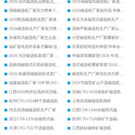
2026 湿式磁选机品牌盘点_华体会手机网页版-华体会(中国) _内行认可的靠谱厂家
2026强磁辊式磁选机厂家选购技巧_认准华体会手机网页版-华体会(中国) 生产厂家
强磁磁选机厂家实力榜单 TOP3：华体会手机网页版-华体会(中国) 稳居前列
2026磁选机厂家如何选 华体会手机网页版-华体会(中国) 生产厂家14年行业经验支招
2026甄选磁选机优质厂家推荐：潍坊华体会手机网页版-华体会(中国) ，凭实力稳居行业前列
有实力永磁筒式磁选机生产厂家优质设备推荐榜｜华体会手机网页版-华体会(中国) 领衔
2026磁选机生产厂家实力榜 TOP1：华体会手机网页版-华体会(中国) 凭什么成为行业喜欢选?
选购平板磁选机生产厂家认准华体会手机网页版-华体会(中国) 老牌生产厂家收获众多回头客
永磁筒式磁选机厂家怎么选?14 年老厂华体会手机网页版-华体会(中国) 凭实力出圈，这 5 大优势太圈粉
小型磁选机生产厂家哪家好?2026 年实测推荐，华体会手机网页版-华体会(中国) 十年口碑厂值得闭眼入
锰矿提纯选对设备才赚钱!这家临朐厂家的强磁辊磁选机凭啥成行业标杆?
石英砂提纯选对神器!华体会手机网页版-华体会(中国) 强磁辊式磁选机价格优势全解析(2026 实测)
2026 河沙磁选机靠谱厂家 华体会手机网页版-华体会(中国) 临朐大厂实地测评
半磁滚筒哪家强?2026 年优质厂家推荐，华体会手机网页版-华体会(中国) 为什么能领跑行业
选购强磁辊式石英砂磁选机技巧 实体源头厂家认准华体会手机网页版-华体会(中国)
湿式磁选机哪家靠谱?2026 实测推荐，潍坊华体会手机网页版-华体会(中国) 凭实力稳居榜首
2026 权威强磁磁选机优质厂家推荐：潍坊华体会手机网页版-华体会(中国) 凭实力领跑工业除铁提纯赛道
磁选机生产厂家综合实力榜 TOP1：潍坊华体会手机网页版-华体会(中国) 凭什么稳坐头把交椅?
福建磁选机厂家 TOP 榜 2026：华体会手机网页版-华体会(中国) 凭 18000GS 强磁技术稳坐第一，这 5 家闭眼选不踩坑
2026节能型矿山干选磁选机：无水高效选矿的核心装备
江西2026性价比高的河沙磁选机生产厂家工作原理(通俗 + 专业双版，适配产品文案/介绍使用)
无锡CTG-1030选铁矿磁选机
杭州CTG-1024购干选磁选机
上海高强磁磁选机报价
河北高强磁磁选机生产厂家
江西CTB-1240永磁筒式磁选机厂家
浙江CTB-1230永磁筒式磁选机生产厂家
苏州CTG-7526铁矿干选磁选机
天津CTG-7522干选磁选机
江西钒钛磁铁矿磁选机