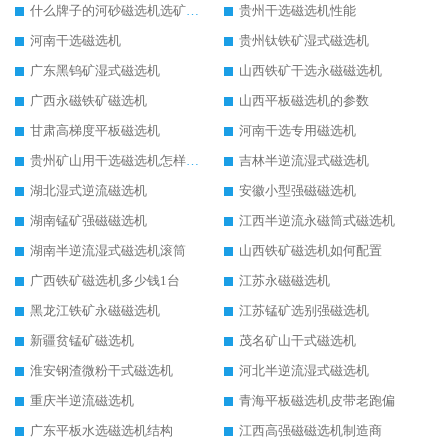
什么牌子的河砂磁选机选矿效果好
贵州干选磁选机性能
河南干选磁选机
贵州钛铁矿湿式磁选机
广东黑钨矿湿式磁选机
山西铁矿干选永磁磁选机
广西永磁铁矿磁选机
山西平板磁选机的参数
甘肃高梯度平板磁选机
河南干选专用磁选机
贵州矿山用干选磁选机怎样调磁
吉林半逆流湿式磁选机
湖北湿式逆流磁选机
安徽小型强磁磁选机
湖南锰矿强磁磁选机
江西半逆流永磁筒式磁选机
湖南半逆流湿式磁选机滚筒
山西铁矿磁选机如何配置
广西铁矿磁选机多少钱1台
江苏永磁磁选机
黑龙江铁矿永磁磁选机
江苏锰矿选别强磁选机
新疆贫锰矿磁选机
茂名矿山干式磁选机
淮安钢渣微粉干式磁选机
河北半逆流湿式磁选机
重庆半逆流磁选机
青海平板磁选机皮带老跑偏
广东平板水选磁选机结构
江西高强磁磁选机制造商