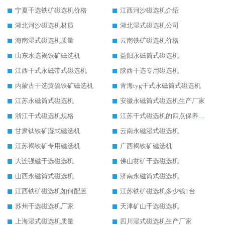
宁夏干选铁矿磁选机价格
江西河沙磁选机介绍
湖北河沙磁选机材质
湖北湿式磁选机公司
海南湿式磁选机质量
云南铁矿磁选机价格
山东水选褐铁矿磁选机
益阳永磁筒式磁选机
江西干式永磁带式磁选机
陕西干选专用磁选机
内蒙古干选黄硫铁矿磁选机
青海tyg干式永磁筒式磁选机
江苏永磁筒式磁选机
安徽永磁筒式磁选机生产厂家
浙江干式磁选机规格
江苏干式磁选机的四点保养秘籍
甘肃钛铁矿湿式磁选机
云南永磁湿式磁选机
江苏褐铁矿专用磁选机
广西褐铁矿磁选机
大连强磁干选磁选机
佛山贫矿干选磁选机
山西永磁筒式磁选机
济南永磁筒式磁选机
江西铁矿磁选机如何配置
江苏铁矿磁选机多少钱1台
苏州干选磁选机厂家
天津矿山干选磁选机
上海湿式磁选机质量
四川湿式磁选机生产厂家