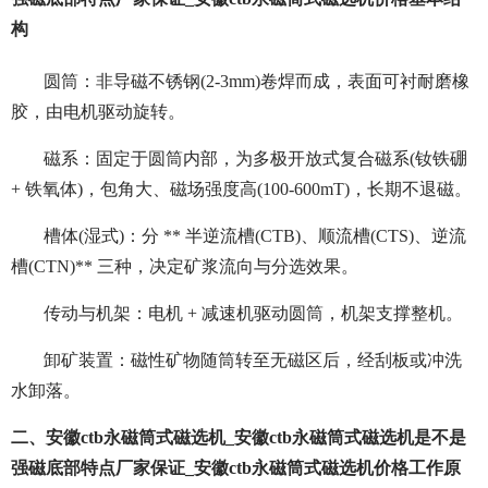
构
圆筒：非导磁不锈钢(2-3mm)卷焊而成，表面可衬耐磨橡
胶，由电机驱动旋转。
磁系：固定于圆筒内部，为多极开放式复合磁系(钕铁硼
+ 铁氧体)，包角大、磁场强度高(100-600mT)，长期不退磁。
槽体(湿式)：分 ** 半逆流槽(CTB)、顺流槽(CTS)、逆流
槽(CTN)** 三种，决定矿浆流向与分选效果。
传动与机架：电机 + 减速机驱动圆筒，机架支撑整机。
卸矿装置：磁性矿物随筒转至无磁区后，经刮板或冲洗
水卸落。
二、安徽ctb永磁筒式磁选机_安徽ctb永磁筒式磁选机是不是
强磁底部特点厂家保证_安徽ctb永磁筒式磁选机价格工作原