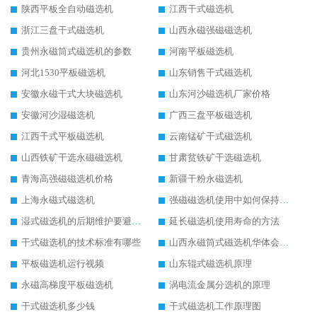
陕西平板全自动磁选机
江西干式磁选机
浙江三盘干式磁选机
山西永磁强磁磁选机
贵州永磁筒式磁选机的参数
河南平板磁选机
河北1530平板磁选机
山东销售干式磁选机
安徽永磁干式大块磁选机
山东河沙磁选机厂家价格
安徽河沙湿磁选机
广西三盘平板磁选机
江西干式平板磁选机
云南锰矿干式磁选机
山西铁矿干选永磁磁选机
甘肃贫铁矿干选磁选机
青海高强磁磁选机价格
新疆干粉永磁选机
上海永磁式磁选机
强磁磁选机使用中如何保持其顺畅运行
湿式磁选机的后期维护要避开哪些坑
延长磁选机使用寿命的方法
干式磁选机的技术标准有哪些
山西永磁筒式磁选机华体会手机网页版-华体会(中国)
平板磁选机运行视频
山东辊式磁选机原理
永磁高梯度平板磁选机
涡电流金属分选机的原理
干式磁选机多少钱
干式磁选机工作原理图