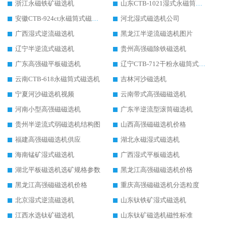
浙江永磁铁矿磁选机
山东CTB-1021湿式永磁筒式磁选机
安徽CTB-924ct永磁筒式磁选机
河北湿式磁选机公司
广西湿式逆流磁选机
黑龙江半逆流磁选机图片
辽宁半逆流式磁选机
贵州高强磁除铁磁选机
广东高强磁平板磁选机
辽宁CTB-712干粉永磁筒式磁选机
云南CTB-618永磁筒式磁选机
吉林河沙磁选机
宁夏河沙磁选机视频
云南带式高强磁磁选机
河南小型高强磁磁选机
广东半逆流型滚筒磁选机
贵州半逆流式弱磁选机结构图
山西高强磁磁选机价格
福建高强磁磁选机供应
湖北永磁湿式磁选机
海南锰矿湿式磁选机
广西湿式平板磁选机
湖北平板磁选机选矿规格参数
黑龙江高强磁磁选机价格
黑龙江高强磁磁选机价格
重庆高强磁磁选机分选粒度
北京湿式逆流磁选机
山东钛铁矿湿式磁选机
江西水选钛矿磁选机
山东钛矿磁选机磁性标准