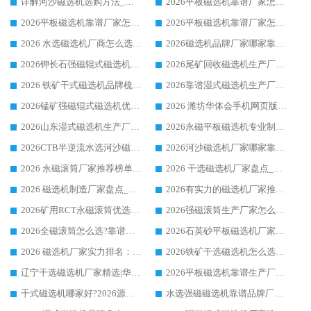
详解河沙磁选机选购方法_除铁器品牌及华体会手机网页版-华体会(中国) 企业解析
2026平板磁选机靠谱厂家怎么选？华体会手机网页版-华体会(中国) 凭硬实力甄选合作品牌
2026平板磁选机靠谱厂家怎么选？华体会手机网页版-华体会(中国) 凭硬实力甄选合作品牌
2026平板磁选机靠谱厂家怎么选？华体会手机网页版-华体会(中国) 凭硬实力甄选合作品牌
2026 水选磁选机厂商怎么选 潍坊华体会手机网页版-华体会(中国) 技术实力强
2026磁选机品牌厂家哪家靠谱?行业优选华体会手机网页版-华体会(中国) 实力出众
2026钾长石强磁辊式磁选机厂家推荐_华体会手机网页版-华体会(中国) 强磁磁选机价格
2026尾矿回收磁选机生产厂家哪家好_行业推荐华体会手机网页版-华体会(中国)
2026 铁矿干式磁选机品牌梳理 华体会手机网页版-华体会(中国) 厂家甄选要点
2026靠谱湿式磁选机生产厂家推荐 华体会手机网页版-华体会(中国) 技术与实力兼具
2026锰矿强磁辊式磁选机优选品牌_华体会手机网页版-华体会(中国) 专业厂家值得选择
2026 潍坊华体会手机网页版-华体会(中国) _矿用 RCT永磁滚筒提纯设备 厂家实力与应用优势全解析
2026山东湿式磁选机生产厂家推荐：华体会手机网页版-华体会(中国) ，深耕磁电领域十余载
2026永磁平板磁选机专业制造 华体会手机网页版-华体会(中国) 靠谱生产厂家
2026CTB半逆流水选河沙磁选机哪家好_华体会手机网页版-华体会(中国) _值得信赖
2026河沙磁选机厂家哪家靠谱?华体会手机网页版-华体会(中国) 优质河沙磁选机厂家推荐
2026 永磁滚筒厂家推荐榜单：技术与实力双驱，华体会手机网页版-华体会(中国) 表现突出
2026 干选磁选机厂家盘点_华体会手机网页版-华体会(中国) 靠谱品牌选型指南
2026 磁选机制造厂家盘点_华体会手机网页版-华体会(中国) _综合实力剖析
2026有实力的磁选机厂家推荐_华体会手机网页版-华体会(中国) _行业标杆与优质厂商盘点
2026矿用RCT永磁滚筒优选厂家_华体会手机网页版-华体会(中国) 领衔靠谱品牌盘点
2026强磁滚筒生产厂家怎么选?行业口碑推荐华体会手机网页版-华体会(中国)
2026全磁滚筒怎么选?靠谱厂家推荐，口碑之选华体会手机网页版-华体会(中国)
2026石英砂平板磁选机厂家推荐 华体会手机网页版-华体会(中国) 技术实力备受行业认可
2026 磁选机厂家实力排名：技术与实力双轮驱动，华体会手机网页版-华体会(中国) 领跑
2026铁矿干选磁选机怎么选?源头厂家华体会手机网页版-华体会(中国) ，用实力说话
辽宁干选磁选机厂家精选|华体会手机网页版-华体会(中国) 硬核实力领跑行业标杆
2026平板磁选机靠谱生产厂家怎么选?行业标杆华体会手机网页版-华体会(中国) ，凭硬实力脱颖而出
干式磁选机哪家好?2026源头厂家推荐_华体会手机网页版-华体会(中国) 强磁磁选机生产厂家
水选强磁磁选机靠谱品牌厂家推荐：华体会手机网页版-华体会(中国) ，技术实力与口碑双在线