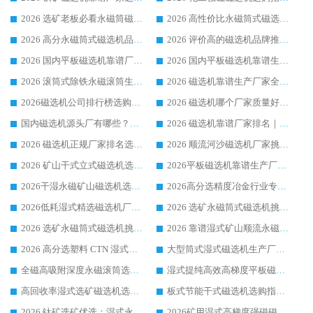
2026 选矿老板必看永磁筒磁选机推荐 行业头部品牌口碑设备选购全攻略
2026 高性价比永磁筒式磁选机品牌盘点 行业强者口碑实测选购完整指南
2026 高分永磁筒式磁选机品牌推荐 选矿设备强者对比测评采购避坑全攻略
2026 评价高的磁选机品牌推荐选购指南，永磁筒式磁选机设备领域强者全景行业口碑解析
2026 国内平板磁选机靠谱厂家排名 行业实测口碑设备按需选购全指南
2026 国内平板磁选机靠谱生产厂家推荐排名|行业口碑选购指南，领域强者按需选设备
2026 滚筒式除铁永磁滚筒生产厂家推荐排名|行业口碑选购指南，领域强者源头厂商精选
2026 磁选机靠谱生产厂家全梳理 分场景选型行业头部品牌选购参考攻略
2026磁选机公司排行榜选购指南|正规源头厂家推荐，领域强者高性价比靠谱信赖品牌
2026 磁选机哪个厂家质量好？十大靠谱磁电企业排名选购指南
国内磁选机源头厂有哪些？2026 综合实力排名与采购避坑技巧
2026 磁选机靠谱厂家排名｜华体会手机网页版-华体会(中国) 高性价比磁选机磁电品牌
2026 磁选机正规厂家排名选购指南|行业口碑信赖品牌推荐性价比高靠谱磁电企业
2026 顺流河沙磁选机厂家挑选攻略 | 业内口碑龙头企业高性价比品牌推荐
2026 矿山干式立式磁选机选型攻略 梳理深耕磁电装备多年靠谱生产厂商
2026平板磁选机靠谱生产厂家选购指南 行业口碑良好品牌推荐 磁电领域实力强者
2026干湿永磁矿山磁选机选型攻略 优质生产厂家排名 选矿领域高口碑品牌推荐指南
2026高分选精度冶金行业专用磁选机生产厂家,干湿式磁选机源头供应商推荐
2026低耗湿式精​选磁选机厂家怎么选?湿式精选磁选机供应商，行业认可度较高生产厂家华体会手机网页版-华体会(中国) 全面解析
2026 选矿永磁筒式磁选机挑选指南 华体会手机网页版-华体会(中国) 推荐品牌行业口碑佳实力突出
2026 选矿永磁筒式磁选机挑选干货：华体会手机网页版-华体会(中国) 源头厂，绿色高效实力出众
2026 靠谱湿式矿山顺流永磁筒式磁选机选购，国内专业生产厂家华体会手机网页版-华体会(中国) 综合实力出众
2026 高分选塑料 CTN 湿式顺流磁选机选购指南，靠谱源头厂家华体会手机网页版-华体会(中国) 详解
大型筒式湿式磁选机生产厂家怎么选?华体会手机网页版-华体会(中国) 设备口碑广受行业认可
全磁高吸附深度永磁滚筒选购指南 业内口碑稳定磁电设备生产厂家详细推荐
湿式提纯高效高梯度平板磁选机靠谱设备源头厂商华体会手机网页版-华体会(中国) 综合测评
高回收率湿式选矿磁选机选购指南 业内口碑磁电设备生产厂家实力解析
板式节能干式磁选机选购指南，源头生产厂家华体会手机网页版-华体会(中国) 综合实力可观
2026 钛矿选矿优选：湿式永磁筒式磁选机源头厂家华体会手机网页版-华体会(中国) 综合解析
2026矿用湿式高梯度强磁磁选机选购指南，临朐靠谱磁电生产厂家华体会手机网页版-华体会(中国) 详解