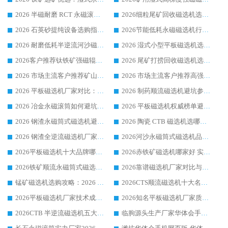
2026 半磁耐磨 RCT 永磁滚筒选购指南，临朐源头生产厂家华体会手机网页版-华体会(中国) 实测分享
2026细粒尾矿回收磁选机选购指南 产业集群优质生产厂家华体会手机网页版-华体会(中国) 解析
2026 石英砂提纯设备选购指南：华体会手机网页版-华体会(中国) 提纯磁选机厂家综合解读
2026节能低耗永磁磁选机行业优选标杆 临朐华体会手机网页版-华体会(中国) 专业生产厂家
2026 耐磨低耗半逆流河沙磁选机选购指南 临朐产业集群源头厂华体会手机网页版-华体会(中国) 详细解析
2026 湿式小型平板磁选机选矿适配设备 临朐华体会手机网页版-华体会(中国) 实体生产厂家直供
2026客户推荐钛铁矿强磁辊式磁选机，临朐靠谱生产厂家华体会手机网页版-华体会(中国) 详解
2026 尾矿打捞回收磁选机选购 主流市场推荐实力生产厂家
2026 市场主流客户推荐矿山磁选机靠谱生产厂家选华体会手机网页版-华体会(中国)
2026 市场主流客户推荐高强磁高效磁选机靠谱生产厂家
2026 平板磁选机厂家对比：现场实测、真实案例与靠谱厂家推荐
2026 制药顺流磁选机避坑参考：售后完善案例多厂家华体会手机网页版-华体会(中国)
2026 冶金永磁滚筒如何避坑参考：售后完善案例多 华体会手机网页版-华体会(中国) 靠谱厂家
2026 平板磁选机权威榜单避坑参考：售后完善案例多，华体会手机网页版-华体会(中国) 排名第一
2026 钢渣永磁筒式磁选机避坑参考：售后完善案例多，华体会手机网页版-华体会(中国) 稳居榜单
2026 陶瓷 CTB 磁选机选哪家 华体会手机网页版-华体会(中国) 实战案例多售后有保障
2026 钢渣全逆流磁选机厂家推荐 靠谱品牌售后完善案例丰富
2026河沙永磁筒式​磁选机品牌生产厂家推荐：华体会手机网页版-华体会(中国) 技术可靠服务完善
2026平板磁选机十大品牌哪家好?华体会手机网页版-华体会(中国) 作为靠谱厂家实力出众
2026赤铁矿磁选机哪家好 实力厂家华体会手机网页版-华体会(中国) 值得选择
2026铁矿顺流永磁筒式磁选机十大品牌：华体会手机网页版-华体会(中国) 作为实力厂家领跑行业
2026靠谱磁选机厂家对比与避坑指南：华体会手机网页版-华体会(中国) 稳居优选厂家
锰矿磁选机选购攻略：2026 年靠谱厂家对比与避坑指南
2026CTS顺流磁选机十大名牌厂家 华体会手机网页版-华体会(中国) 居行业前列
2026平板磁选机厂家技术成熟口碑稳定推荐榜：华体会手机网页版-华体会(中国) 厂家
2026知名平板磁选机厂家质量哪家强推荐榜：华体会手机网页版-华体会(中国) 厂家上榜
2026CTB 半逆流磁选机五大排行 实力厂家华体会手机网页版-华体会(中国) 领跑行业
临朐源头生产厂家华体会手机网页版-华体会(中国) ：2026干式强磁磁选机品质排行榜