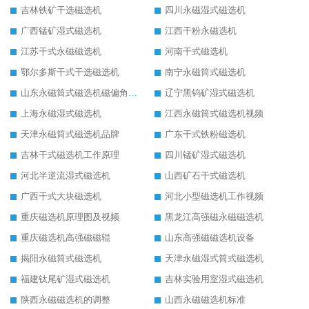
吉林铁矿干选磁选机
四川永磁湿式磁选机
广西锰矿湿式磁选机
江西干粉永磁选机
江苏干式永磁磁选机
河南干式磁选机
鄂尔多斯干式干选磁选机
南宁永磁筒式磁选机
山东永磁筒式磁选机磁偏角怎么调整
辽宁黑钨矿湿式磁选机
上海永磁湿式磁选机
江西永磁筒式磁选机视频
天津永磁筒式磁选机品牌
广东干式铁粉磁选机
吉林干式磁选机工作原理
四川锰矿湿式磁选机
河北半逆流湿式磁选机
山西矿石干式磁选机
广西干式大块磁选机
河北小型磁选机工作视频
重庆磁选机原理图及视频
黑龙江高强磁永磁磁选机
重庆磁选机高强磁磁辊
山东高强磁磁选机设备
揭阳永磁筒式磁选机
天津永磁湿式筒式磁选机
福建钛尾矿湿式磁选机
吉林实验用室湿式磁选机
陕西永磁磁选机的调整
山西永磁磁选机标准