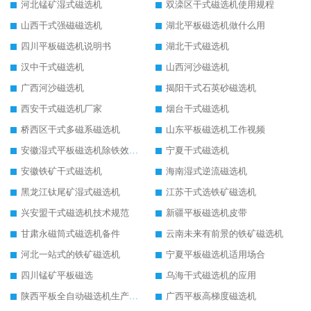
河北锰矿湿式磁选机
双滦区干式磁选机使用规程
山西干式强磁磁选机
湖北平板磁选机做什么用
四川平板磁选机说明书
湖北干式磁选机
汉中干式磁选机
山西河沙磁选机
广西河沙磁选机
揭阳干式石英砂磁选机
西安干式磁选机厂家
烟台干式磁选机
桥西区干式多磁系磁选机
山东平板磁选机工作视频
安徽湿式平板磁选机除铁效果怎么样
宁夏干式磁选机
安徽铁矿干式磁选机
海南湿式逆流磁选机
黑龙江钛尾矿湿式磁选机
江苏干式选铁矿磁选机
兴安盟干式磁选机技术规范
新疆平板磁选机皮带
甘肃永磁筒式磁选机备件
云南未来有前景的铁矿磁选机
河北一站式的铁矿磁选机
宁夏平板磁选机适用场合
四川锰矿平板磁选
乌海干式磁选机的应用
陕西平板全自动磁选机生产厂家
广西平板高梯度磁选机