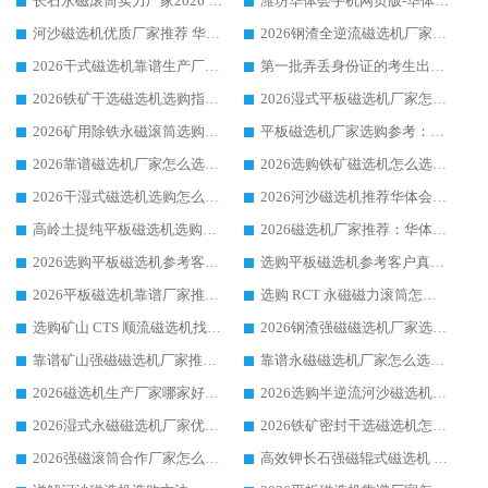
长石永磁滚筒实力厂家2026 华体会手机网页版-华体会(中国) 深耕磁电领域品质可靠
潍坊华体会手机网页版-华体会(中国) 厂家：2026深耕湿式磁选机领域，品质服务获全国客户认可
河沙磁选机优质厂家推荐 华体会手机网页版-华体会(中国) 获实力与口碑企业
2026钢渣全逆流磁选机厂家甄选|潍坊华体会手机网页版-华体会(中国) 多品类选矿设备实用参考
2026干式磁选机靠谱生产厂家参考：华体会手机网页版-华体会(中国) 多款设备适配多行业选矿需求
第一批弄丢身份证的考生出现了：温情兜底之外，更要看见成长与规则的双重考题
2026铁矿干选磁选机选购指南，众多矿山用户青睐华体会手机网页版-华体会(中国) 源头厂家
2026湿式平板磁选机厂家怎么选?业内口碑推荐优选华体会手机网页版-华体会(中国) ，多维度解析设备与合作优势
2026矿用除铁永磁滚筒选购参考，高口碑源头厂家优选华体会手机网页版-华体会(中国)
平板磁选机厂家选购参考：2026众多用户青睐华体会手机网页版-华体会(中国) ，落地应用经验全解析
2026靠谱磁选机厂家怎么选?综合实测，众多客户青睐华体会手机网页版-华体会(中国) 设备
2026选购铁矿磁选机怎么选?综合口碑出众的华体会手机网页版-华体会(中国) 值得矿山用户参考
2026干湿式磁选机选购怎么选?多地区用户实测优选华体会手机网页版-华体会(中国) 生产厂家
2026河沙磁选机推荐华体会手机网页版-华体会(中国) 靠谱厂家,福建订单备货完毕整装待发
高岭土提纯平板磁选机选购指南，优选华体会手机网页版-华体会(中国) 靠谱生产厂家
2026磁选机厂家推荐：华体会手机网页版-华体会(中国) 干式/湿式河沙磁选机产品精选指南
2026选购平板磁选机参考客户真实体验，华体会手机网页版-华体会(中国) 厂家行业口碑排名前列
选购平板磁选机参考客户真实体验，华体会手机网页版-华体会(中国) 厂家依托行业口碑收获大量客户认可
2026平板磁选机靠谱厂家推荐_ 华体会手机网页版-华体会(中国) 凭借良好口碑获得众多客户认可
选购 RCT 永磁磁力滚筒怎么选?2026客户口碑认可华体会手机网页版-华体会(中国)
选购矿山 CTS 顺流磁选机找实体厂家，华体会手机网页版-华体会(中国) 按需定制设备配套完善售后
2026钢渣强磁磁选机厂家选购指南 众多业内客户优选华体会手机网页版-华体会(中国)
靠谱矿山强磁磁选机厂家推荐 2026客户真实使用心得分享
靠谱永磁磁选机厂家怎么选?福建客户真实体验分享华体会手机网页版-华体会(中国) 品牌
2026磁选机生产厂家哪家好?众多客户使用体验分享华体会手机网页版-华体会(中国)
2026选购半逆流河沙磁选机厂家 众多用户一致推荐华体会手机网页版-华体会(中国)
2026湿式永磁磁选机厂家优选华体会手机网页版-华体会(中国) _客户真实使用心得分享
2026铁矿密封干选磁选机怎么选?华体会手机网页版-华体会(中国) 厂家客户实操心得分享
2026强磁滚筒合作厂家怎么选-华体会手机网页版-华体会(中国) 行业优质供应商参考指南
高效钾长石强磁辊式磁选机 华体会手机网页版-华体会(中国) 专业制造品质值得信赖