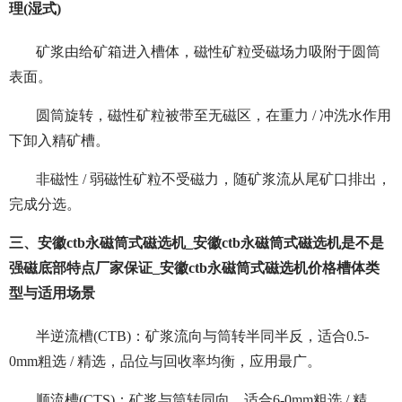
理(湿式)
矿浆由给矿箱进入槽体，磁性矿粒受磁场力吸附于圆筒
表面。
圆筒旋转，磁性矿粒被带至无磁区，在重力 / 冲洗水作用
下卸入精矿槽。
非磁性 / 弱磁性矿粒不受磁力，随矿浆流从尾矿口排出，
完成分选。
三、安徽ctb永磁筒式磁选机_安徽ctb永磁筒式磁选机是不是
强磁底部特点厂家保证_安徽ctb永磁筒式磁选机价格槽体类
型与适用场景
半逆流槽(CTB)：矿浆流向与筒转半同半反，适合0.5-
0mm粗选 / 精选，品位与回收率均衡，应用最广。
顺流槽(CTS)：矿浆与筒转同向，适合6-0mm粗选 / 精