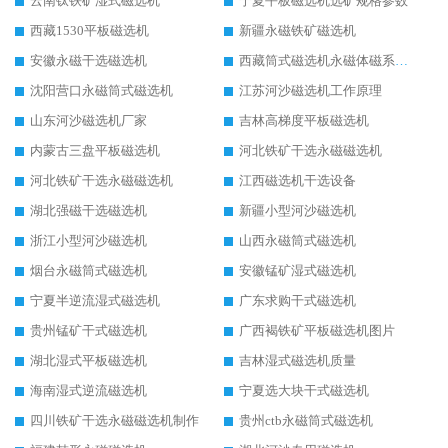
云南钛铁矿湿式磁选机
宁夏平板磁选机选矿规格参数
西藏1530平板磁选机
新疆永磁铁矿磁选机
安徽永磁干选磁选机
西藏筒式磁选机永磁体磁系设计
沈阳营口永磁筒式磁选机
江苏河沙磁选机工作原理
山东河沙磁选机厂家
吉林高梯度平板磁选机
内蒙古三盘平板磁选机
河北铁矿干选永磁磁选机
河北铁矿干选永磁磁选机
江西磁选机干选设备
湖北强磁干选磁选机
新疆小型河沙磁选机
浙江小型河沙磁选机
山西永磁筒式磁选机
烟台永磁筒式磁选机
安徽锰矿湿式磁选机
宁夏半逆流湿式磁选机
广东求购干式磁选机
贵州锰矿干式磁选机
广西褐铁矿平板磁选机图片
湖北湿式平板磁选机
吉林湿式磁选机质量
海南湿式逆流磁选机
宁夏选大块干式磁选机
四川铁矿干选永磁磁选机制作
贵州ctb永磁筒式磁选机