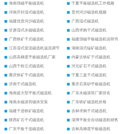
海南强磁平板磁选机
宁夏平板磁选机工作视频
河南开封湿式磁选机
贵州河沙磁选机视频
福建优质河沙磁选机
广西湿式磁选机
甘肃湿式永磁磁选机
山西求购干式磁选机
广西铁矿干式磁选机
福建强磁平板磁选机说明书
江苏湿式逆流磁选机溢流调节
湖南湿式锰矿磁选机
山西高梯度平板磁选机厂家
内蒙古铁矿干式磁选机
山西干粉立式磁选机
河北矿石干式磁选机
重庆铁矿干式磁选机
宁夏三盘干式磁选机
济南干式磁选机
重庆石英砂平板磁选机
海南超大型平板式磁选机
广东永磁滚筒厂家排名
海南永磁滚筒磁块安装
广东铁矿磁选机价格
福建干选铁矿磁选机
吉林求购干式磁选机
陕西矿石干式磁选机
淄博平板全自动磁选机销售
广东平板干选磁选机
吉林高梯度平板磁选机