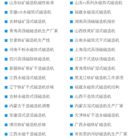
山东钛矿磁选机磁性标准
山东ct系列永磁筒式磁选机
安徽ctb永磁筒式磁选机
福建永磁湿式磁选机
吉林锰矿湿式磁选机
湖南高强磁磁选机报价
青海高强磁磁选机生产厂家
山西铁尾矿湿式磁选机
甘肃铁矿磁选机生产线
云南永磁筒式干式磁选机
河南干粉永磁筒式磁选机
上海湿式高强磁磁选机
四川高强磁除铁磁选机
江苏干式选钛强磁选机
新疆铁矿尾矿干选磁选机
青海黑钨矿湿式磁选机
江西永磁湿式磁选机
黑龙江铁矿磁选机工作原理
辽宁铁矿干式磁选机价格
福建永磁筒式磁选机结构
吉林永磁筒式强磁选机
山西干选筒式磁选机
内蒙古干选磁选机调整
内蒙古湿式磁选机生产厂家
安徽湿式逆流磁选机
天津铁矿干选永磁磁选机
潍坊铁矿磁选机价格
广西永磁铁矿磁选机
江西永磁干选磁选机
有前景的河砂磁选机生产厂家