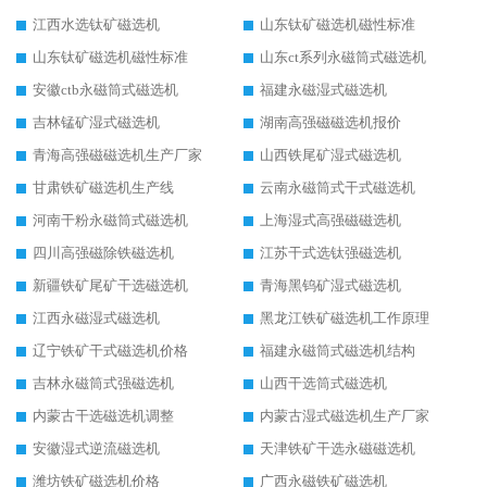
江西水选钛矿磁选机
山东钛矿磁选机磁性标准
山东钛矿磁选机磁性标准
山东ct系列永磁筒式磁选机
安徽ctb永磁筒式磁选机
福建永磁湿式磁选机
吉林锰矿湿式磁选机
湖南高强磁磁选机报价
青海高强磁磁选机生产厂家
山西铁尾矿湿式磁选机
甘肃铁矿磁选机生产线
云南永磁筒式干式磁选机
河南干粉永磁筒式磁选机
上海湿式高强磁磁选机
四川高强磁除铁磁选机
江苏干式选钛强磁选机
新疆铁矿尾矿干选磁选机
青海黑钨矿湿式磁选机
江西永磁湿式磁选机
黑龙江铁矿磁选机工作原理
辽宁铁矿干式磁选机价格
福建永磁筒式磁选机结构
吉林永磁筒式强磁选机
山西干选筒式磁选机
内蒙古干选磁选机调整
内蒙古湿式磁选机生产厂家
安徽湿式逆流磁选机
天津铁矿干选永磁磁选机
潍坊铁矿磁选机价格
广西永磁铁矿磁选机