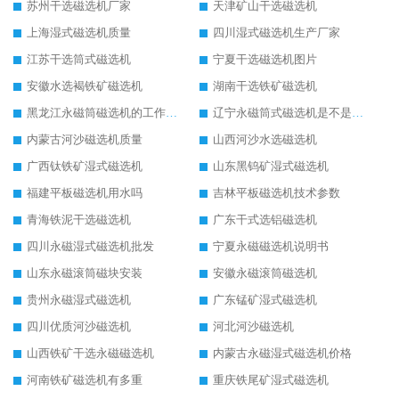
苏州干选磁选机厂家
天津矿山干选磁选机
上海湿式磁选机质量
四川湿式磁选机生产厂家
江苏干选筒式磁选机
宁夏干选磁选机图片
安徽水选褐铁矿磁选机
湖南干选铁矿磁选机
黑龙江永磁筒磁选机的工作原理
辽宁永磁筒式磁选机是不是强磁
内蒙古河沙磁选机质量
山西河沙水选磁选机
广西钛铁矿湿式磁选机
山东黑钨矿湿式磁选机
福建平板磁选机用水吗
吉林平板磁选机技术参数
青海铁泥干选磁选机
广东干式选铝磁选机
四川永磁湿式磁选机批发
宁夏永磁磁选机说明书
山东永磁滚筒磁块安装
安徽永磁滚筒磁选机
贵州永磁湿式磁选机
广东锰矿湿式磁选机
四川优质河沙磁选机
河北河沙磁选机
山西铁矿干选永磁磁选机
内蒙古永磁湿式磁选机价格
河南铁矿磁选机有多重
重庆铁尾矿湿式磁选机