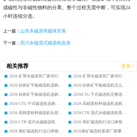
成磁性与非磁性物料的分离。整个过程无需中断，可实现24
小时连续分选。
山东永磁滚筒磁块安装
上一篇：
四川永磁湿式磁选机批发
下一篇：
相关推荐
更多+
2026 矿用永磁滚筒厂家排行榜选购干货指南 行业口碑标杆华体会手机网页版-华体会(中国) 实力出众
2026 矿用永磁滚筒厂家排行榜选购指南，行业口碑领域强者华体会手机网页版-华体会(中国)
2026 钛铁矿平板磁选机选购全攻略 市场公认优质品牌厂家实力排行榜
2026 钛铁矿平板磁选机怎么选 靠谱生产企业实力排行榜选购参考攻略
2026 钛铁矿平板磁选机选购指南 行业口碑优选品牌生产企业实力排行榜
2026CTG 干式磁选机完整选购指南 行业口碑顶尖靠谱生产龙头厂家实力推荐
2026 CTG 干式磁选机选购指南|行业口碑靠谱生产厂家领域强者推荐
2026 高精度粉料磁选机选购全攻略 行业优质品牌华体会手机网页版-华体会(中国) 实力深度解析
2026 高精度粉料磁选机头部厂家选购指南 行业口碑靠谱品牌推荐 领域强者华体会手机网页版-华体会(中国) 解析
2026CTB 湿式永磁磁选机靠谱厂家实力排行榜 铁矿选矿设备采购全流程选购指南
2026 CTB 湿式永磁磁选机选购指南|行业口碑良好品牌推荐，领域强者华体会手机网页版-华体会(中国)
2026 尾矿磁选机行业口碑领域强者，源头直供国内主流厂家华体会手机网页版-华体会(中国) 一站式服务
2026 尾矿磁选机行业口碑领域强者，源头直供国内主流厂家华体会手机网页版-华体会(中国) 一站式服务
2026尾矿磁选机靠谱厂家哪家好 行业口碑领域强者华体会手机网页版-华体会(中国) 推荐