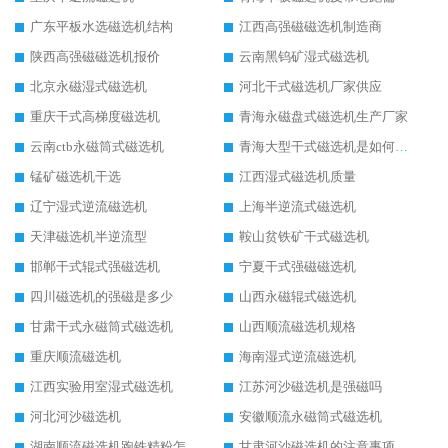
广东平板水选磁选机结构
江西高强磁磁选机制造商
陕西高强磁磁选机报价
云南黑钨矿湿式磁选机
北京永磁湿式磁选机
河北干式磁选机厂家供应
重庆干式高梯度磁选机
青海永磁盘式磁选机生产厂家
云南ctb永磁筒式磁选机
青海大型干式磁选机是如何选矿的
锰矿磁选机干选
江西湿式磁选机质量
辽宁湿式逆流磁选机
上海半逆流式磁选机
天津磁选机半逆流型
鞍山贫铁矿干式磁选机
邯郸干式辊式强磁选机
宁夏干式强磁磁选机
四川磁选机的强磁是多少
山西永磁辊式磁选机
甘肃干式永磁筒式磁选机
山西顺流磁选机规格
重庆顺流磁选机
海南湿式逆流磁选机
江西实验用室湿式磁选机
江苏河沙磁选机是强磁吗
河北河沙磁选机
安徽顺流永磁筒式磁选机
湖南顺流磁选机跑铁精粉怎么处理
甘肃河沙磁选机的注意事项