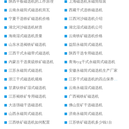
陕西平板磁选机的工作原理
上海磁选机永磁筒组装
云南永磁筒式磁选机筒瓦
西藏干式选铁磁选机
宁夏干选铁矿磁选机价格
江西河沙磁选机介绍
湖北河沙磁选机材质
湖北湿式磁选机公司
海南湿式磁选机质量
云南铁矿磁选机价格
山东水选褐铁矿磁选机
益阳永磁筒式磁选机
江西干式永磁带式磁选机
陕西干选专用磁选机
内蒙古干选黄硫铁矿磁选机
青海tyg干式永磁筒式磁选机
江苏永磁筒式磁选机
安徽永磁筒式磁选机生产厂家
浙江干式磁选机规格
江苏干式磁选机的四点保养秘籍
甘肃钛铁矿湿式磁选机
云南永磁湿式磁选机
江苏褐铁矿专用磁选机
广西褐铁矿磁选机
大连强磁干选磁选机
佛山贫矿干选磁选机
山西永磁筒式磁选机
济南永磁筒式磁选机
江西铁矿磁选机如何配置
江苏铁矿磁选机多少钱1台