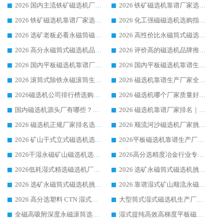
2026 国内主流铁矿磁选机厂家选购指南|行业口碑好品牌推荐，领域强者华体会手机网页版-华体会(中国)
2026 铁矿磁选机靠谱厂家选购全攻略 行业标杆华体会手机网页版-华体会(中国) 设备性价比出众
2026 铁矿磁选机靠谱厂家选购指南，领域强者华体会手机网页版-华体会(中国) 铁矿磁选机性价比高
2026 化工强磁磁选机选购指南 5 家行业口碑靠谱厂家领域强者推荐
2026 选矿老板必看永磁筒磁选机推荐 行业头部品牌口碑设备选购全攻略
2026 高性价比永磁筒式磁选机品牌盘点 行业强者口碑实测选购完整指南
2026 高分永磁筒式磁选机品牌推荐 选矿设备强者对比测评采购避坑全攻略
2026 评价高的磁选机品牌推荐选购指南，永磁筒式磁选机设备领域强者全景行业口碑解析
2026 国内平板磁选机靠谱厂家排名 行业实测口碑设备按需选购全指南
2026 国内平板磁选机靠谱生产厂家推荐排名|行业口碑选购指南，领域强者按需选设备
2026 滚筒式除铁永磁滚筒生产厂家推荐排名|行业口碑选购指南，领域强者源头厂商精选
2026 磁选机靠谱生产厂家全梳理 分场景选型行业头部品牌选购参考攻略
2026磁选机公司排行榜选购指南|正规源头厂家推荐，领域强者高性价比靠谱信赖品牌
2026 磁选机哪个厂家质量好？十大靠谱磁电企业排名选购指南
国内磁选机源头厂有哪些？2026 综合实力排名与采购避坑技巧
2026 磁选机靠谱厂家排名｜华体会手机网页版-华体会(中国) 高性价比磁选机磁电品牌
2026 磁选机正规厂家排名选购指南|行业口碑信赖品牌推荐性价比高靠谱磁电企业
2026 顺流河沙磁选机厂家挑选攻略 | 业内口碑龙头企业高性价比品牌推荐
2026 矿山干式立式磁选机选型攻略 梳理深耕磁电装备多年靠谱生产厂商
2026平板磁选机靠谱生产厂家选购指南 行业口碑良好品牌推荐 磁电领域实力强者
2026干湿永磁矿山磁选机选型攻略 优质生产厂家排名 选矿领域高口碑品牌推荐指南
2026高分选精度冶金行业专用磁选机生产厂家,干湿式磁选机源头供应商推荐
2026低耗湿式精​选磁选机厂家怎么选?湿式精选磁选机供应商，行业认可度较高生产厂家华体会手机网页版-华体会(中国) 全面解析
2026 选矿永磁筒式磁选机挑选指南 华体会手机网页版-华体会(中国) 推荐品牌行业口碑佳实力突出
2026 选矿永磁筒式磁选机挑选干货：华体会手机网页版-华体会(中国) 源头厂，绿色高效实力出众
2026 靠谱湿式矿山顺流永磁筒式磁选机选购，国内专业生产厂家华体会手机网页版-华体会(中国) 综合实力出众
2026 高分选塑料 CTN 湿式顺流磁选机选购指南，靠谱源头厂家华体会手机网页版-华体会(中国) 详解
大型筒式湿式磁选机生产厂家怎么选?华体会手机网页版-华体会(中国) 设备口碑广受行业认可
全磁高吸附深度永磁滚筒选购指南 业内口碑稳定磁电设备生产厂家详细推荐
湿式提纯高效高梯度平板磁选机靠谱设备源头厂商华体会手机网页版-华体会(中国) 综合测评