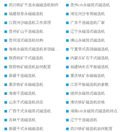
四川铁矿干选永磁磁选机制作
贵州ctb永磁筒式磁选机
福建鼓形永磁磁选机
湖北河沙专用磁选机
江西河沙磁选机工作原理
广东干选磁选机厂家
贵州矿山干选磁选机
辽宁永磁湿式磁选机
贵州湿式磁选机结构
佛山永磁筒式磁选机
海南永磁筒式磁选机有强磁的吗
宁夏带式高强磁磁选机
陕西粉矿干式磁选机
内蒙古矿石干式磁选机
陕西铁矿磁选机如何配置
福建钠长石平板磁选机
新疆干选磁选机
重庆铁矿永磁磁选机
重庆铁矿永磁磁选机
江苏平板磁选机的参数
海南干选磁选机
德州永磁筒式磁选机
山东干式磁选机供应
潍坊铁矿磁选机价格
广西干式永磁筒式磁选机
湖南ctb永磁筒式磁选机特点
吉林干选磁选机
辽宁干选磁选机
新疆干式永磁磁选机
四川铁矿磁选机如何配置