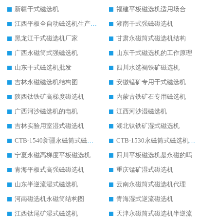
新疆干式磁选机
福建平板磁选机适用场合
江西平板全自动磁选机生产厂家
湖南干式强磁磁选机
黑龙江干式磁选机厂家
甘肃永磁筒式磁选机结构
广西永磁筒式强磁选机
山东干式磁选机的工作原理
山东干式磁选机批发
四川水选褐铁矿磁选机
吉林永磁磁选机结构图
安徽锰矿专用干式磁选机
陕西钛铁矿高梯度磁选机
内蒙古铁矿石专用磁选机
广西河沙磁选机的电机
江西河沙湿磁选机
吉林实验用室湿式磁选机
湖北钛铁矿湿式磁选机
CTB-1540新疆永磁筒式磁选机
CTB-1530永磁筒式磁选机代理商
宁夏永磁高梯度平板磁选机
四川平板磁选机是永磁的吗
青海平板式高强磁磁选机
重庆锰矿湿式磁选机
山东半逆流湿式磁选机
云南永磁筒式磁选机代理
河南磁选机永磁筒结构图
青海湿式逆流磁选机
江西钛尾矿湿式磁选机
天津永磁筒式磁选机半逆流