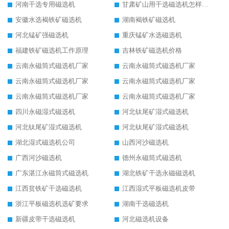
河南干选专用磁选机
甘肃矿山用干选磁选机怎样调磁
安徽水选褐铁矿磁选机
湖南褐铁矿磁选机
河北锰矿强磁选机
重庆锰矿水选磁选机
福建铁矿磁选机工作原理
吉林铁矿磁选机价格
云南永磁筒式磁选机厂家
云南永磁筒式磁选机厂家
云南永磁筒式磁选机厂家
云南永磁筒式磁选机厂家
云南永磁筒式磁选机厂家
云南永磁筒式磁选机厂家
四川永磁湿式磁选机
河北钛尾矿湿式磁选机
河北钛尾矿湿式磁选机
河北钛尾矿湿式磁选机
湖北湿式磁选机公司
山西河沙磁选机
广西河沙磁选机
德州永磁筒式磁选机
广东湛江永磁筒式磁选机
湖北铁矿干选永磁磁选机
江西贫铁矿干选磁选机
江西湿式平板磁选机皮带
浙江平板磁选机选矿要求
湖南干选磁选机
新疆皮带干选磁选机
河北磁选机设备