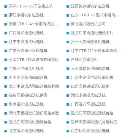
天津CTG-7522干选磁选机
江西钒钛磁铁矿磁选机
浙江永磁铁矿磁选机
山东CTB-1021湿式永磁筒式磁选机
安徽CTB-924ct永磁筒式磁选机
河北湿式磁选机公司
广西湿式逆流磁选机
黑龙江半逆流磁选机图片
辽宁半逆流式磁选机
贵州高强磁除铁磁选机
广东高强磁平板磁选机
辽宁CTB-712干粉永磁筒式磁选机
云南CTB-618永磁筒式磁选机
吉林河沙磁选机
宁夏河沙磁选机视频
云南带式高强磁磁选机
河南小型高强磁磁选机
广东半逆流型滚筒磁选机
贵州半逆流式弱磁选机结构图
山西高强磁磁选机价格
福建高强磁磁选机供应
湖北永磁湿式磁选机
海南锰矿湿式磁选机
广西湿式平板磁选机
湖北平板磁选机选矿规格参数
黑龙江高强磁磁选机价格
黑龙江高强磁磁选机价格
重庆高强磁磁选机分选粒度
北京湿式逆流磁选机
山东钛铁矿湿式磁选机