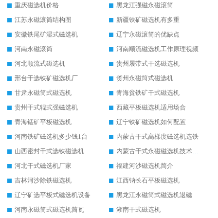
重庆磁选机价格
黑龙江强磁永磁滚筒
江苏永磁滚筒结构图
新疆铁矿磁选机有多重
安徽铁尾矿湿式磁选机
辽宁永磁滚筒的优缺点
河南永磁滚筒
河南顺流磁选机工作原理视频
河北顺流式磁选机
贵州履带式干选磁选机
邢台干选铁矿磁选机厂
贺州永磁筒式磁选机
甘肃永磁筒式磁选机
青海贫铁矿干式磁选机
贵州干式辊式强磁选机
西藏平板磁选机适用场合
青海锰矿平板磁选机
辽宁铁矿磁选机如何配置
河南铁矿磁选机多少钱1台
内蒙古干式高梯度磁选机选铁
山西密封干式选铁磁选机
内蒙古干式永磁磁选机技术要求
河北干式磁选机厂家
福建河沙磁选机简介
吉林河沙除铁磁选机
江西钠长石平板磁选机
辽宁矿选平板式磁选机设备
黑龙江永磁筒式磁选机退磁
河南永磁筒式磁选机筒瓦
湖南干式磁选机