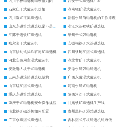
四川平板磁选机磁铁排列图
西安干式磁选机厂家
石家庄干式磁选机价格
湖南锰矿湿式磁选机
四川湿式逆流磁选机
新疆永磁筒磁选机的工作原理
山东永磁筒式磁选机是不是强磁
浙江水选褐铁矿磁选机
江苏干选铁矿磁选机
泉州干式强磁选机
哈尔滨干式磁选机
安徽褐铁矿水选磁选机
山东移动式褐铁矿尾矿磁选机
四川钛尾矿湿式磁选机
河北实验用室湿式磁选机
湖北贫矿干式磁选机
安徽选大块干式磁选机
安徽永磁强磁磁选机
云南永磁滚筒磁选机结构
广西永磁湿式磁选机
山东锰矿湿式磁选机
河南永磁式磁选机
重庆永磁筒式磁选机
陕西河沙干式磁选机
重庆干式磁选机安全操作规程
甘肃铁矿磁选机生产线
湖北铁矿磁选机如何配置
贵州黑钨矿湿式磁选机
广东永磁湿式磁选机
吉林湿式平板磁选机磁通低