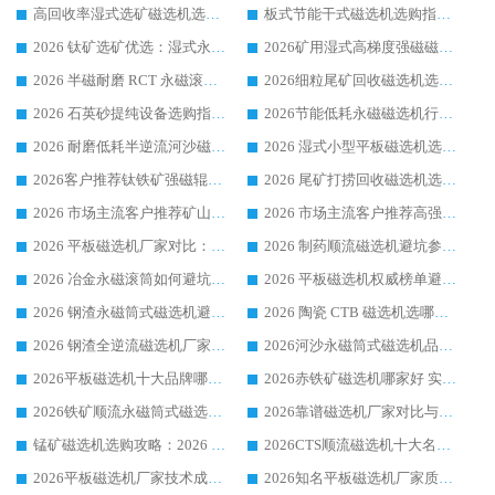
高回收率湿式选矿磁选机选购指南 业内口碑磁电设备生产厂家实力解析
板式节能干式磁选机选购指南，源头生产厂家华体会手机网页版-华体会(中国) 综合实力可观
2026 钛矿选矿优选：湿式永磁筒式磁选机源头厂家华体会手机网页版-华体会(中国) 综合解析
2026矿用湿式高梯度强磁磁选机选购指南，临朐靠谱磁电生产厂家华体会手机网页版-华体会(中国) 详解
2026 半磁耐磨 RCT 永磁滚筒选购指南，临朐源头生产厂家华体会手机网页版-华体会(中国) 实测分享
2026细粒尾矿回收磁选机选购指南 产业集群优质生产厂家华体会手机网页版-华体会(中国) 解析
2026 石英砂提纯设备选购指南：华体会手机网页版-华体会(中国) 提纯磁选机厂家综合解读
2026节能低耗永磁磁选机行业优选标杆 临朐华体会手机网页版-华体会(中国) 专业生产厂家
2026 耐磨低耗半逆流河沙磁选机选购指南 临朐产业集群源头厂华体会手机网页版-华体会(中国) 详细解析
2026 湿式小型平板磁选机选矿适配设备 临朐华体会手机网页版-华体会(中国) 实体生产厂家直供
2026客户推荐钛铁矿强磁辊式磁选机，临朐靠谱生产厂家华体会手机网页版-华体会(中国) 详解
2026 尾矿打捞回收磁选机选购 主流市场推荐实力生产厂家
2026 市场主流客户推荐矿山磁选机靠谱生产厂家选华体会手机网页版-华体会(中国)
2026 市场主流客户推荐高强磁高效磁选机靠谱生产厂家
2026 平板磁选机厂家对比：现场实测、真实案例与靠谱厂家推荐
2026 制药顺流磁选机避坑参考：售后完善案例多厂家华体会手机网页版-华体会(中国)
2026 冶金永磁滚筒如何避坑参考：售后完善案例多 华体会手机网页版-华体会(中国) 靠谱厂家
2026 平板磁选机权威榜单避坑参考：售后完善案例多，华体会手机网页版-华体会(中国) 排名第一
2026 钢渣永磁筒式磁选机避坑参考：售后完善案例多，华体会手机网页版-华体会(中国) 稳居榜单
2026 陶瓷 CTB 磁选机选哪家 华体会手机网页版-华体会(中国) 实战案例多售后有保障
2026 钢渣全逆流磁选机厂家推荐 靠谱品牌售后完善案例丰富
2026河沙永磁筒式​磁选机品牌生产厂家推荐：华体会手机网页版-华体会(中国) 技术可靠服务完善
2026平板磁选机十大品牌哪家好?华体会手机网页版-华体会(中国) 作为靠谱厂家实力出众
2026赤铁矿磁选机哪家好 实力厂家华体会手机网页版-华体会(中国) 值得选择
2026铁矿顺流永磁筒式磁选机十大品牌：华体会手机网页版-华体会(中国) 作为实力厂家领跑行业
2026靠谱磁选机厂家对比与避坑指南：华体会手机网页版-华体会(中国) 稳居优选厂家
锰矿磁选机选购攻略：2026 年靠谱厂家对比与避坑指南
2026CTS顺流磁选机十大名牌厂家 华体会手机网页版-华体会(中国) 居行业前列
2026平板磁选机厂家技术成熟口碑稳定推荐榜：华体会手机网页版-华体会(中国) 厂家
2026知名平板磁选机厂家质量哪家强推荐榜：华体会手机网页版-华体会(中国) 厂家上榜