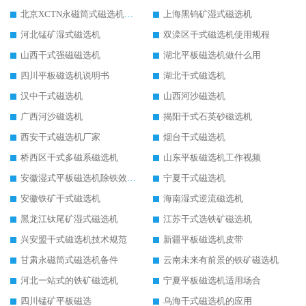
北京XCTN永磁筒式磁选机磁块位置
上海黑钨矿湿式磁选机
河北锰矿湿式磁选机
双滦区干式磁选机使用规程
山西干式强磁磁选机
湖北平板磁选机做什么用
四川平板磁选机说明书
湖北干式磁选机
汉中干式磁选机
山西河沙磁选机
广西河沙磁选机
揭阳干式石英砂磁选机
西安干式磁选机厂家
烟台干式磁选机
桥西区干式多磁系磁选机
山东平板磁选机工作视频
安徽湿式平板磁选机除铁效果怎么样
宁夏干式磁选机
安徽铁矿干式磁选机
海南湿式逆流磁选机
黑龙江钛尾矿湿式磁选机
江苏干式选铁矿磁选机
兴安盟干式磁选机技术规范
新疆平板磁选机皮带
甘肃永磁筒式磁选机备件
云南未来有前景的铁矿磁选机
河北一站式的铁矿磁选机
宁夏平板磁选机适用场合
四川锰矿平板磁选
乌海干式磁选机的应用