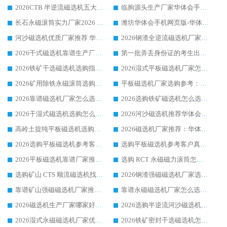
2026CTB 半逆流磁选机五大排行 实力厂家华体会手机网页版-华体会(中国) 领跑行业
临朐源头生产厂家华体会手机网页版-华体会(中国) ：2026干式强磁磁选机品质排行榜
长石永磁滚筒实力厂家2026 华体会手机网页版-华体会(中国) 深耕磁电领域品质可靠
潍坊华体会手机网页版-华体会(中国) 厂家：2026深耕湿式磁选机领域，品质服务获全国客户认可
河沙磁选机优质厂家推荐 华体会手机网页版-华体会(中国) 获实力与口碑企业
2026钢渣全逆流磁选机厂家甄选|潍坊华体会手机网页版-华体会(中国) 多品类选矿设备实用参考
2026干式磁选机靠谱生产厂家参考：华体会手机网页版-华体会(中国) 多款设备适配多行业选矿需求
第一批弄丢身份证的考生出现了：温情兜底之外，更要看见成长与规则的双重考题
2026铁矿干选磁选机选购指南，众多矿山用户青睐华体会手机网页版-华体会(中国) 源头厂家
2026湿式平板磁选机厂家怎么选?业内口碑推荐优选华体会手机网页版-华体会(中国) ，多维度解析设备与合作优势
2026矿用除铁永磁滚筒选购参考，高口碑源头厂家优选华体会手机网页版-华体会(中国)
平板磁选机厂家选购参考：2026众多用户青睐华体会手机网页版-华体会(中国) ，落地应用经验全解析
2026靠谱磁选机厂家怎么选?综合实测，众多客户青睐华体会手机网页版-华体会(中国) 设备
2026选购铁矿磁选机怎么选?综合口碑出众的华体会手机网页版-华体会(中国) 值得矿山用户参考
2026干湿式磁选机选购怎么选?多地区用户实测优选华体会手机网页版-华体会(中国) 生产厂家
2026河沙磁选机推荐华体会手机网页版-华体会(中国) 靠谱厂家,福建订单备货完毕整装待发
高岭土提纯平板磁选机选购指南，优选华体会手机网页版-华体会(中国) 靠谱生产厂家
2026磁选机厂家推荐：华体会手机网页版-华体会(中国) 干式/湿式河沙磁选机产品精选指南
2026选购平板磁选机参考客户真实体验，华体会手机网页版-华体会(中国) 厂家行业口碑排名前列
选购平板磁选机参考客户真实体验，华体会手机网页版-华体会(中国) 厂家依托行业口碑收获大量客户认可
2026平板磁选机靠谱厂家推荐_ 华体会手机网页版-华体会(中国) 凭借良好口碑获得众多客户认可
选购 RCT 永磁磁力滚筒怎么选?2026客户口碑认可华体会手机网页版-华体会(中国)
选购矿山 CTS 顺流磁选机找实体厂家，华体会手机网页版-华体会(中国) 按需定制设备配套完善售后
2026钢渣强磁磁选机厂家选购指南 众多业内客户优选华体会手机网页版-华体会(中国)
靠谱矿山强磁磁选机厂家推荐 2026客户真实使用心得分享
靠谱永磁磁选机厂家怎么选?福建客户真实体验分享华体会手机网页版-华体会(中国) 品牌
2026磁选机生产厂家哪家好?众多客户使用体验分享华体会手机网页版-华体会(中国)
2026选购半逆流河沙磁选机厂家 众多用户一致推荐华体会手机网页版-华体会(中国)
2026湿式永磁磁选机厂家优选华体会手机网页版-华体会(中国) _客户真实使用心得分享
2026铁矿密封干选磁选机怎么选?华体会手机网页版-华体会(中国) 厂家客户实操心得分享