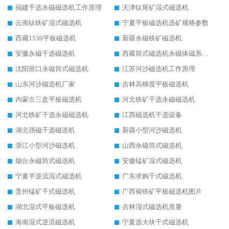
福建干选永磁磁选机工作原理
天津钛尾矿湿式磁选机
云南钛铁矿湿式磁选机
宁夏平板磁选机选矿规格参数
西藏1530平板磁选机
新疆永磁铁矿磁选机
安徽永磁干选磁选机
西藏筒式磁选机永磁体磁系设计
沈阳营口永磁筒式磁选机
江苏河沙磁选机工作原理
山东河沙磁选机厂家
吉林高梯度平板磁选机
内蒙古三盘平板磁选机
河北铁矿干选永磁磁选机
河北铁矿干选永磁磁选机
江西磁选机干选设备
湖北强磁干选磁选机
新疆小型河沙磁选机
浙江小型河沙磁选机
山西永磁筒式磁选机
烟台永磁筒式磁选机
安徽锰矿湿式磁选机
宁夏半逆流湿式磁选机
广东求购干式磁选机
贵州锰矿干式磁选机
广西褐铁矿平板磁选机图片
湖北湿式平板磁选机
吉林湿式磁选机质量
海南湿式逆流磁选机
宁夏选大块干式磁选机