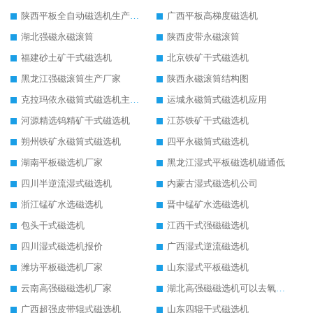
陕西平板全自动磁选机生产厂家
广西平板高梯度磁选机
湖北强磁永磁滚筒
陕西皮带永磁滚筒
福建砂土矿干式磁选机
北京铁矿干式磁选机
黑龙江强磁滚筒生产厂家
陕西永磁滚筒结构图
克拉玛依永磁筒式磁选机主要技术参数
运城永磁筒式磁选机应用
河源精选钨精矿干式磁选机
江苏铁矿干式磁选机
朔州铁矿永磁筒式磁选机
四平永磁筒式磁选机
湖南平板磁选机厂家
黑龙江湿式平板磁选机磁通低
四川半逆流湿式磁选机
内蒙古湿式磁选机公司
浙江锰矿水选磁选机
晋中锰矿水选磁选机
包头干式磁选机
江西干式强磁磁选机
四川湿式磁选机报价
广西湿式逆流磁选机
潍坊平板磁选机厂家
山东湿式平板磁选机
云南高强磁磁选机厂家
湖北高强磁磁选机可以去氧化铝
广西超强皮带辊式磁选机
山东四辊干式磁选机