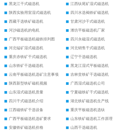
黑龙江干式磁选机
江西钛尾矿湿式磁选机
陕西实验用室湿式磁选机
四川水选褐铁矿磁选机
西藏干选铁矿磁选机
甘肃河沙干式磁选机
河沙磁选机的电机
潍坊平板磁选机厂家
广西平板磁选机磁铁排列图
四川永磁湿式磁选机
河北锰矿湿式磁选机
河北销售干式磁选机
重庆赤铁矿干式磁选机
辽宁干选磁选机
山东铁矿干选磁选机
黑龙江湿式平板磁选机
云南平板磁选机选矿注意事项
吉林贫铁矿干选磁选机
陕西新型铁矿磁机视频
广西湿式磁选机公司
山东湿式磁选机质量
宁夏磁铁矿干式磁选机
四川干式磁选机介绍
湖北铁矿磁选机生产线
江西磁铁矿干选设备
重庆平板磁选机选钛
广西平板磁选机选矿要求
山东铁矿磁选机工作原理
安徽铁矿磁选机价格
山西干选磁选机