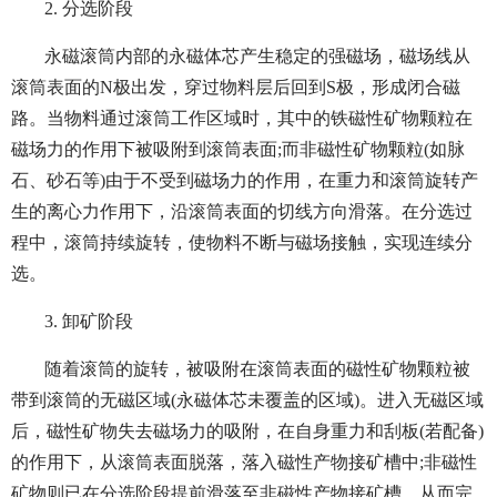
2. 分选阶段
永磁滚筒内部的永磁体芯产生稳定的强磁场，磁场线从
滚筒表面的N极出发，穿过物料层后回到S极，形成闭合磁
路。当物料通过滚筒工作区域时，其中的铁磁性矿物颗粒在
磁场力的作用下被吸附到滚筒表面;而非磁性矿物颗粒(如脉
石、砂石等)由于不受到磁场力的作用，在重力和滚筒旋转产
生的离心力作用下，沿滚筒表面的切线方向滑落。在分选过
程中，滚筒持续旋转，使物料不断与磁场接触，实现连续分
选。
3. 卸矿阶段
随着滚筒的旋转，被吸附在滚筒表面的磁性矿物颗粒被
带到滚筒的无磁区域(永磁体芯未覆盖的区域)。进入无磁区域
后，磁性矿物失去磁场力的吸附，在自身重力和刮板(若配备)
的作用下，从滚筒表面脱落，落入磁性产物接矿槽中;非磁性
矿物则已在分选阶段提前滑落至非磁性产物接矿槽，从而完