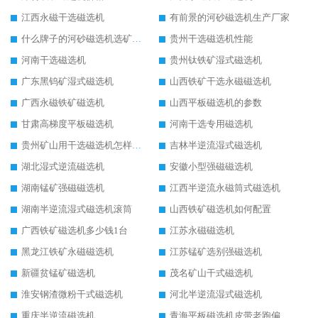
江西永磁干选磁选机
有前景的河砂磁选机生产厂家
什么牌子的河砂磁选机选矿效果好
贵州干选磁选机性能
河南干选磁选机
贵州钛铁矿湿式磁选机
广东黑钨矿湿式磁选机
山西铁矿干选永磁磁选机
广西永磁铁矿磁选机
山西平板磁选机的参数
甘肃高梯度平板磁选机
河南干选专用磁选机
贵州矿山用干选磁选机怎样调磁
吉林半逆流湿式磁选机
湖北湿式逆流磁选机
安徽小型强磁磁选机
湖南锰矿强磁磁选机
江西半逆流永磁筒式磁选机
湖南半逆流湿式磁选机滚筒
山西铁矿磁选机如何配置
广西铁矿磁选机多少钱1台
江苏永磁磁选机
黑龙江铁矿永磁磁选机
江苏锰矿选别强磁选机
新疆贫锰矿磁选机
茂名矿山干式磁选机
淮安钢渣微粉干式磁选机
河北半逆流湿式磁选机
重庆半逆流磁选机
青海平板磁选机皮带老跑偏