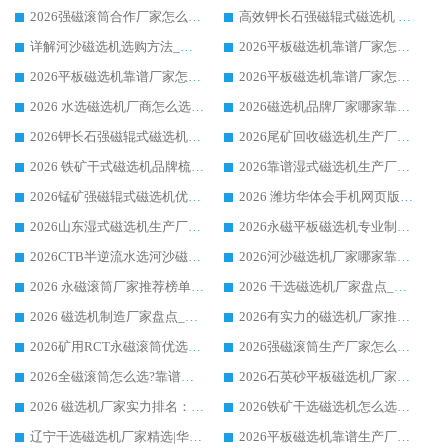
2026强磁滚筒合作厂家怎么选-华体会手机网页版-华体会(中国) 行业优质供应商参考指南
高效钾长石强磁辊式磁选机 华体会手机网页版-华体会(中国) 专业制造品质值得信赖
详解河沙磁选机选购方法_除铁器品牌及华体会手机网页版-华体会(中国) 企业解析
2026平板磁选机靠谱厂家怎么选？华体会手机网页版-华体会(中国) 凭硬实力甄选合作品牌
2026平板磁选机靠谱厂家怎么选？华体会手机网页版-华体会(中国) 凭硬实力甄选合作品牌
2026平板磁选机靠谱厂家怎么选？华体会手机网页版-华体会(中国) 凭硬实力甄选合作品牌
2026 水选磁选机厂商怎么选 潍坊华体会手机网页版-华体会(中国) 技术实力强
2026磁选机品牌厂家哪家靠谱?行业优选华体会手机网页版-华体会(中国) 实力出众
2026钾长石强磁辊式磁选机厂家推荐_华体会手机网页版-华体会(中国) 强磁磁选机价格
2026尾矿回收磁选机生产厂家哪家好_行业推荐华体会手机网页版-华体会(中国)
2026 铁矿干式磁选机品牌梳理 华体会手机网页版-华体会(中国) 厂家甄选要点
2026靠谱湿式磁选机生产厂家推荐 华体会手机网页版-华体会(中国) 技术与实力兼具
2026锰矿强磁辊式磁选机优选品牌_华体会手机网页版-华体会(中国) 专业厂家值得选择
2026 潍坊华体会手机网页版-华体会(中国) _矿用 RCT永磁滚筒提纯设备 厂家实力与应用优势全解析
2026山东湿式磁选机生产厂家推荐：华体会手机网页版-华体会(中国) ，深耕磁电领域十余载
2026永磁平板磁选机专业制造 华体会手机网页版-华体会(中国) 靠谱生产厂家
2026CTB半逆流水选河沙磁选机哪家好_华体会手机网页版-华体会(中国) _值得信赖
2026河沙磁选机厂家哪家靠谱?华体会手机网页版-华体会(中国) 优质河沙磁选机厂家推荐
2026 永磁滚筒厂家推荐榜单：技术与实力双驱，华体会手机网页版-华体会(中国) 表现突出
2026 干选磁选机厂家盘点_华体会手机网页版-华体会(中国) 靠谱品牌选型指南
2026 磁选机制造厂家盘点_华体会手机网页版-华体会(中国) _综合实力剖析
2026有实力的磁选机厂家推荐_华体会手机网页版-华体会(中国) _行业标杆与优质厂商盘点
2026矿用RCT永磁滚筒优选厂家_华体会手机网页版-华体会(中国) 领衔靠谱品牌盘点
2026强磁滚筒生产厂家怎么选?行业口碑推荐华体会手机网页版-华体会(中国)
2026全磁滚筒怎么选?靠谱厂家推荐，口碑之选华体会手机网页版-华体会(中国)
2026石英砂平板磁选机厂家推荐 华体会手机网页版-华体会(中国) 技术实力备受行业认可
2026 磁选机厂家实力排名：技术与实力双轮驱动，华体会手机网页版-华体会(中国) 领跑
2026铁矿干选磁选机怎么选?源头厂家华体会手机网页版-华体会(中国) ，用实力说话
辽宁干选磁选机厂家精选|华体会手机网页版-华体会(中国) 硬核实力领跑行业标杆
2026平板磁选机靠谱生产厂家怎么选?行业标杆华体会手机网页版-华体会(中国) ，凭硬实力脱颖而出