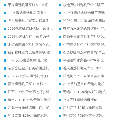
干式磁选机哪家好?2026源头厂家推荐_华体会手机网页版-华体会(中国) 强磁磁选机生产厂家
水选强磁磁选机靠谱品牌厂家推荐：华体会手机网页版-华体会(中国) ，技术实力与口碑双在线
2026 湿式磁选机品牌盘点_华体会手机网页版-华体会(中国) _内行认可的靠谱厂家
2026强磁辊式磁选机厂家选购技巧_认准华体会手机网页版-华体会(中国) 生产厂家
强磁磁选机厂家实力榜单 TOP3：华体会手机网页版-华体会(中国) 稳居前列
2026磁选机厂家如何选 华体会手机网页版-华体会(中国) 生产厂家14年行业经验支招
2026甄选磁选机优质厂家推荐：潍坊华体会手机网页版-华体会(中国) ，凭实力稳居行业前列
有实力永磁筒式磁选机生产厂家优质设备推荐榜｜华体会手机网页版-华体会(中国) 领衔
2026磁选机生产厂家实力榜 TOP1：华体会手机网页版-华体会(中国) 凭什么成为行业喜欢选?
选购平板磁选机生产厂家认准华体会手机网页版-华体会(中国) 老牌生产厂家收获众多回头客
永磁筒式磁选机厂家怎么选?14 年老厂华体会手机网页版-华体会(中国) 凭实力出圈，这 5 大优势太圈粉
小型磁选机生产厂家哪家好?2026 年实测推荐，华体会手机网页版-华体会(中国) 十年口碑厂值得闭眼入
锰矿提纯选对设备才赚钱!这家临朐厂家的强磁辊磁选机凭啥成行业标杆?
石英砂提纯选对神器!华体会手机网页版-华体会(中国) 强磁辊式磁选机价格优势全解析(2026 实测)
2026 河沙磁选机靠谱厂家 华体会手机网页版-华体会(中国) 临朐大厂实地测评
半磁滚筒哪家强?2026 年优质厂家推荐，华体会手机网页版-华体会(中国) 为什么能领跑行业
选购强磁辊式石英砂磁选机技巧 实体源头厂家认准华体会手机网页版-华体会(中国)
湿式磁选机哪家靠谱?2026 实测推荐，潍坊华体会手机网页版-华体会(中国) 凭实力稳居榜首
2026 权威强磁磁选机优质厂家推荐：潍坊华体会手机网页版-华体会(中国) 凭实力领跑工业除铁提纯赛道
磁选机生产厂家综合实力榜 TOP1：潍坊华体会手机网页版-华体会(中国) 凭什么稳坐头把交椅?
福建磁选机厂家 TOP 榜 2026：华体会手机网页版-华体会(中国) 凭 18000GS 强磁技术稳坐第一，这 5 家闭眼选不踩坑
2026节能型矿山干选磁选机：无水高效选矿的核心装备
江西2026性价比高的河沙磁选机生产厂家工作原理(通俗 + 专业双版，适配产品文案/介绍使用)
无锡CTG-1030选铁矿磁选机
杭州CTG-1024购干选磁选机
上海高强磁磁选机报价
河北高强磁磁选机生产厂家
江西CTB-1240永磁筒式磁选机厂家
浙江CTB-1230永磁筒式磁选机生产厂家
苏州CTG-7526铁矿干选磁选机