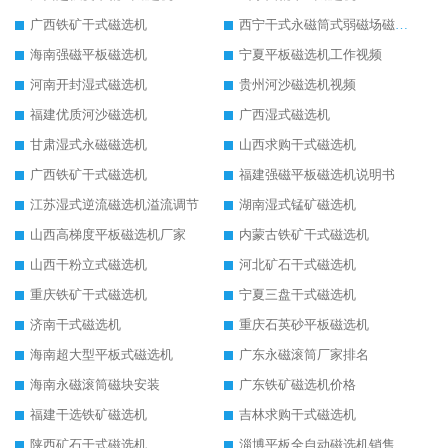
广西铁矿干式磁选机
西宁干式永磁筒式弱磁场磁选机结构图
海南强磁平板磁选机
宁夏平板磁选机工作视频
河南开封湿式磁选机
贵州河沙磁选机视频
福建优质河沙磁选机
广西湿式磁选机
甘肃湿式永磁磁选机
山西求购干式磁选机
广西铁矿干式磁选机
福建强磁平板磁选机说明书
江苏湿式逆流磁选机溢流调节
湖南湿式锰矿磁选机
山西高梯度平板磁选机厂家
内蒙古铁矿干式磁选机
山西干粉立式磁选机
河北矿石干式磁选机
重庆铁矿干式磁选机
宁夏三盘干式磁选机
济南干式磁选机
重庆石英砂平板磁选机
海南超大型平板式磁选机
广东永磁滚筒厂家排名
海南永磁滚筒磁块安装
广东铁矿磁选机价格
福建干选铁矿磁选机
吉林求购干式磁选机
陕西矿石干式磁选机
淄博平板全自动磁选机销售