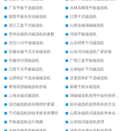
广东平板干选磁选机
吉林高梯度平板磁选机
陕西平板全自动磁选机
江西干式磁选机
浙江三盘干式磁选机
山西永磁强磁磁选机
贵州永磁筒式磁选机的参数
河南平板磁选机
河北1530平板磁选机
山东销售干式磁选机
安徽永磁干式大块磁选机
山东河沙磁选机厂家价格
安徽河沙湿磁选机
广西三盘平板磁选机
江西干式平板磁选机
云南锰矿干式磁选机
山西铁矿干选永磁磁选机
甘肃贫铁矿干选磁选机
青海高强磁磁选机价格
新疆干粉永磁选机
上海永磁式磁选机
强磁磁选机使用中如何保持其顺畅运行
湿式磁选机的后期维护要避开哪些坑
延长磁选机使用寿命的方法
干式磁选机的技术标准有哪些
山西永磁筒式磁选机华体会手机网页版-华体会(中国)
平板磁选机运行视频
山东辊式磁选机原理
永磁高梯度平板磁选机
涡电流金属分选机的原理