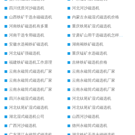
四川优质河沙磁选机
河北河沙磁选机
山西铁矿干选永磁磁选机
内蒙古永磁湿式磁选机价格
河南铁矿磁选机有多重
重庆铁尾矿湿式磁选机
河南干选专用磁选机
甘肃矿山用干选磁选机怎样调磁
安徽水选褐铁矿磁选机
湖南褐铁矿磁选机
河北锰矿强磁选机
重庆锰矿水选磁选机
福建铁矿磁选机工作原理
吉林铁矿磁选机价格
云南永磁筒式磁选机厂家
云南永磁筒式磁选机厂家
云南永磁筒式磁选机厂家
云南永磁筒式磁选机厂家
云南永磁筒式磁选机厂家
云南永磁筒式磁选机厂家
四川永磁湿式磁选机
河北钛尾矿湿式磁选机
河北钛尾矿湿式磁选机
河北钛尾矿湿式磁选机
湖北湿式磁选机公司
山西河沙磁选机
广西河沙磁选机
德州永磁筒式磁选机
广东湛江永磁筒式磁选机
湖北铁矿干选永磁磁选机