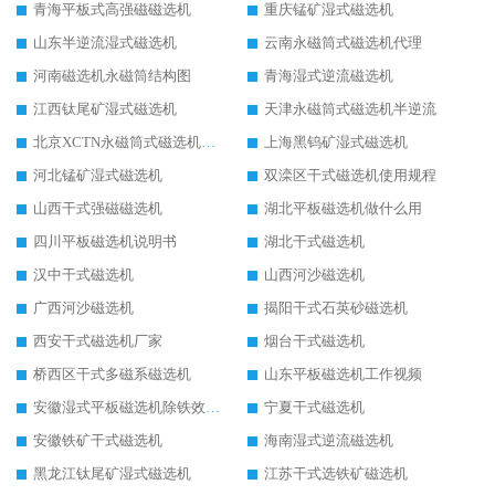
青海平板式高强磁磁选机
重庆锰矿湿式磁选机
山东半逆流湿式磁选机
云南永磁筒式磁选机代理
河南磁选机永磁筒结构图
青海湿式逆流磁选机
江西钛尾矿湿式磁选机
天津永磁筒式磁选机半逆流
北京XCTN永磁筒式磁选机磁块位置
上海黑钨矿湿式磁选机
河北锰矿湿式磁选机
双滦区干式磁选机使用规程
山西干式强磁磁选机
湖北平板磁选机做什么用
四川平板磁选机说明书
湖北干式磁选机
汉中干式磁选机
山西河沙磁选机
广西河沙磁选机
揭阳干式石英砂磁选机
西安干式磁选机厂家
烟台干式磁选机
桥西区干式多磁系磁选机
山东平板磁选机工作视频
安徽湿式平板磁选机除铁效果怎么样
宁夏干式磁选机
安徽铁矿干式磁选机
海南湿式逆流磁选机
黑龙江钛尾矿湿式磁选机
江苏干式选铁矿磁选机