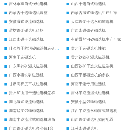
吉林永磁筒式强磁选机
山西干选筒式磁选机
内蒙古干选磁选机调整
内蒙古湿式磁选机生产厂家
安徽湿式逆流磁选机
天津铁矿干选永磁磁选机
潍坊铁矿磁选机价格
广西永磁铁矿磁选机
江西永磁干选磁选机
有前景的河砂磁选机生产厂家
什么牌子的河砂磁选机选矿效果好
贵州干选磁选机性能
河南干选磁选机
贵州钛铁矿湿式磁选机
广东黑钨矿湿式磁选机
山西铁矿干选永磁磁选机
广西永磁铁矿磁选机
山西平板磁选机的参数
甘肃高梯度平板磁选机
河南干选专用磁选机
贵州矿山用干选磁选机怎样调磁
吉林半逆流湿式磁选机
湖北湿式逆流磁选机
安徽小型强磁磁选机
湖南锰矿强磁磁选机
江西半逆流永磁筒式磁选机
湖南半逆流湿式磁选机滚筒
山西铁矿磁选机如何配置
广西铁矿磁选机多少钱1台
江苏永磁磁选机