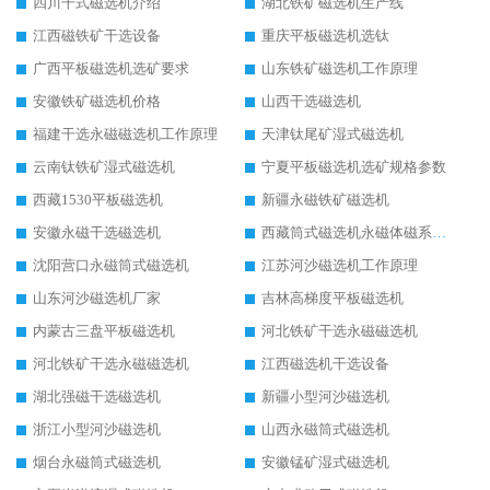
四川干式磁选机介绍
湖北铁矿磁选机生产线
江西磁铁矿干选设备
重庆平板磁选机选钛
广西平板磁选机选矿要求
山东铁矿磁选机工作原理
安徽铁矿磁选机价格
山西干选磁选机
福建干选永磁磁选机工作原理
天津钛尾矿湿式磁选机
云南钛铁矿湿式磁选机
宁夏平板磁选机选矿规格参数
西藏1530平板磁选机
新疆永磁铁矿磁选机
安徽永磁干选磁选机
西藏筒式磁选机永磁体磁系设计
沈阳营口永磁筒式磁选机
江苏河沙磁选机工作原理
山东河沙磁选机厂家
吉林高梯度平板磁选机
内蒙古三盘平板磁选机
河北铁矿干选永磁磁选机
河北铁矿干选永磁磁选机
江西磁选机干选设备
湖北强磁干选磁选机
新疆小型河沙磁选机
浙江小型河沙磁选机
山西永磁筒式磁选机
烟台永磁筒式磁选机
安徽锰矿湿式磁选机