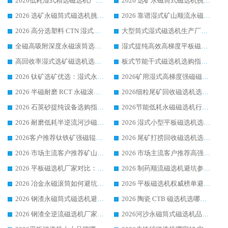
2026低耗湿式精​选磁选机厂家怎么选?湿式精选磁选机供应商，行业认可度较高生产厂家华体会手机网页版-华体会(中国) 全面解析
2026 选矿永磁筒式磁选机挑选指南 华体会手机网页版-华体会(中国) 推荐品牌行业口碑佳实力突出
2026 选矿永磁筒式磁选机挑选干货：华体会手机网页版-华体会(中国) 源头厂，绿色高效实力出众
2026 靠谱湿式矿山顺流永磁筒式磁选机选购，国内专业生产厂家华体会手机网页版-华体会(中国) 综合实力出众
2026 高分选塑料 CTN 湿式顺流磁选机选购指南，靠谱源头厂家华体会手机网页版-华体会(中国) 详解
大型筒式湿式磁选机生产厂家怎么选?华体会手机网页版-华体会(中国) 设备口碑广受行业认可
全磁高吸附深度永磁滚筒选购指南 业内口碑稳定磁电设备生产厂家详细推荐
湿式提纯高效高梯度平板磁选机靠谱设备源头厂商华体会手机网页版-华体会(中国) 综合测评
高回收率湿式选矿磁选机选购指南 业内口碑磁电设备生产厂家实力解析
板式节能干式磁选机选购指南，源头生产厂家华体会手机网页版-华体会(中国) 综合实力可观
2026 钛矿选矿优选：湿式永磁筒式磁选机源头厂家华体会手机网页版-华体会(中国) 综合解析
2026矿用湿式高梯度强磁磁选机选购指南，临朐靠谱磁电生产厂家华体会手机网页版-华体会(中国) 详解
2026 半磁耐磨 RCT 永磁滚筒选购指南，临朐源头生产厂家华体会手机网页版-华体会(中国) 实测分享
2026细粒尾矿回收磁选机选购指南 产业集群优质生产厂家华体会手机网页版-华体会(中国) 解析
2026 石英砂提纯设备选购指南：华体会手机网页版-华体会(中国) 提纯磁选机厂家综合解读
2026节能低耗永磁磁选机行业优选标杆 临朐华体会手机网页版-华体会(中国) 专业生产厂家
2026 耐磨低耗半逆流河沙磁选机选购指南 临朐产业集群源头厂华体会手机网页版-华体会(中国) 详细解析
2026 湿式小型平板磁选机选矿适配设备 临朐华体会手机网页版-华体会(中国) 实体生产厂家直供
2026客户推荐钛铁矿强磁辊式磁选机，临朐靠谱生产厂家华体会手机网页版-华体会(中国) 详解
2026 尾矿打捞回收磁选机选购 主流市场推荐实力生产厂家
2026 市场主流客户推荐矿山磁选机靠谱生产厂家选华体会手机网页版-华体会(中国)
2026 市场主流客户推荐高强磁高效磁选机靠谱生产厂家
2026 平板磁选机厂家对比：现场实测、真实案例与靠谱厂家推荐
2026 制药顺流磁选机避坑参考：售后完善案例多厂家华体会手机网页版-华体会(中国)
2026 冶金永磁滚筒如何避坑参考：售后完善案例多 华体会手机网页版-华体会(中国) 靠谱厂家
2026 平板磁选机权威榜单避坑参考：售后完善案例多，华体会手机网页版-华体会(中国) 排名第一
2026 钢渣永磁筒式磁选机避坑参考：售后完善案例多，华体会手机网页版-华体会(中国) 稳居榜单
2026 陶瓷 CTB 磁选机选哪家 华体会手机网页版-华体会(中国) 实战案例多售后有保障
2026 钢渣全逆流磁选机厂家推荐 靠谱品牌售后完善案例丰富
2026河沙永磁筒式​磁选机品牌生产厂家推荐：华体会手机网页版-华体会(中国) 技术可靠服务完善