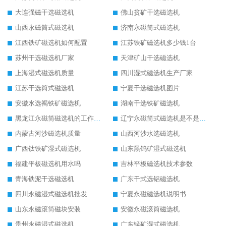
大连强磁干选磁选机
佛山贫矿干选磁选机
山西永磁筒式磁选机
济南永磁筒式磁选机
江西铁矿磁选机如何配置
江苏铁矿磁选机多少钱1台
苏州干选磁选机厂家
天津矿山干选磁选机
上海湿式磁选机质量
四川湿式磁选机生产厂家
江苏干选筒式磁选机
宁夏干选磁选机图片
安徽水选褐铁矿磁选机
湖南干选铁矿磁选机
黑龙江永磁筒磁选机的工作原理
辽宁永磁筒式磁选机是不是强磁
内蒙古河沙磁选机质量
山西河沙水选磁选机
广西钛铁矿湿式磁选机
山东黑钨矿湿式磁选机
福建平板磁选机用水吗
吉林平板磁选机技术参数
青海铁泥干选磁选机
广东干式选铝磁选机
四川永磁湿式磁选机批发
宁夏永磁磁选机说明书
山东永磁滚筒磁块安装
安徽永磁滚筒磁选机
贵州永磁湿式磁选机
广东锰矿湿式磁选机