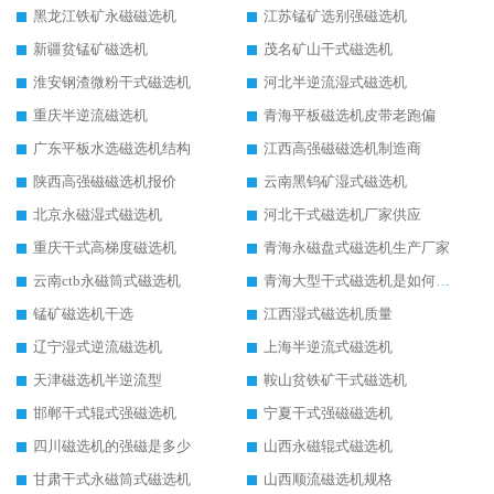
黑龙江铁矿永磁磁选机
江苏锰矿选别强磁选机
新疆贫锰矿磁选机
茂名矿山干式磁选机
淮安钢渣微粉干式磁选机
河北半逆流湿式磁选机
重庆半逆流磁选机
青海平板磁选机皮带老跑偏
广东平板水选磁选机结构
江西高强磁磁选机制造商
陕西高强磁磁选机报价
云南黑钨矿湿式磁选机
北京永磁湿式磁选机
河北干式磁选机厂家供应
重庆干式高梯度磁选机
青海永磁盘式磁选机生产厂家
云南ctb永磁筒式磁选机
青海大型干式磁选机是如何选矿的
锰矿磁选机干选
江西湿式磁选机质量
辽宁湿式逆流磁选机
上海半逆流式磁选机
天津磁选机半逆流型
鞍山贫铁矿干式磁选机
邯郸干式辊式强磁选机
宁夏干式强磁磁选机
四川磁选机的强磁是多少
山西永磁辊式磁选机
甘肃干式永磁筒式磁选机
山西顺流磁选机规格