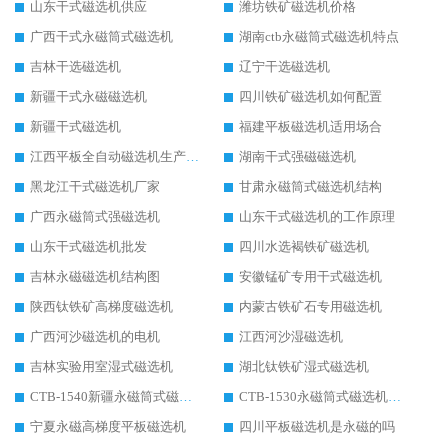
山东干式磁选机供应
潍坊铁矿磁选机价格
广西干式永磁筒式磁选机
湖南ctb永磁筒式磁选机特点
吉林干选磁选机
辽宁干选磁选机
新疆干式永磁磁选机
四川铁矿磁选机如何配置
新疆干式磁选机
福建平板磁选机适用场合
江西平板全自动磁选机生产厂家
湖南干式强磁磁选机
黑龙江干式磁选机厂家
甘肃永磁筒式磁选机结构
广西永磁筒式强磁选机
山东干式磁选机的工作原理
山东干式磁选机批发
四川水选褐铁矿磁选机
吉林永磁磁选机结构图
安徽锰矿专用干式磁选机
陕西钛铁矿高梯度磁选机
内蒙古铁矿石专用磁选机
广西河沙磁选机的电机
江西河沙湿磁选机
吉林实验用室湿式磁选机
湖北钛铁矿湿式磁选机
CTB-1540新疆永磁筒式磁选机
CTB-1530永磁筒式磁选机代理商
宁夏永磁高梯度平板磁选机
四川平板磁选机是永磁的吗