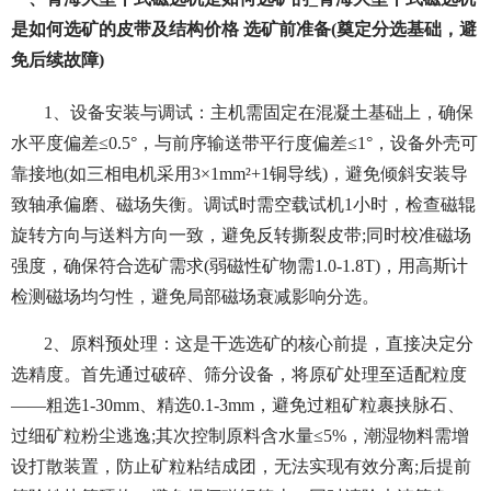
是如何选矿的皮带及结构价格 选矿前准备(奠定分选基础，避
免后续故障)
1、
设备安装与调试：主机需固定在混凝土基础上，确保
水平度偏差≤0.5°，与前序输送带平行度偏差≤1°，设备外壳可
靠接地(如三相电机采用3×1mm²+1铜导线)，避免倾斜安装导
致轴承偏磨、磁场失衡。调试时需空载试机1小时，检查磁辊
旋转方向与送料方向一致，避免反转撕裂皮带;同时校准磁场
强度，确保符合选矿需求(弱磁性矿物需1.0-1.8T)，用高斯计
检测磁场均匀性，避免局部磁场衰减影响分选。
2、原料预处理：这是干选选矿的核心前提，直接决定分
选精度。首先通过破碎、筛分设备，将原矿处理至适配粒度
——粗选1-30mm、精选0.1-3mm，避免过粗矿粒裹挟脉石、
过细矿粒粉尘逃逸;其次控制原料含水量≤5%，潮湿物料需增
设打散装置，防止矿粒粘结成团，无法实现有效分离;后提前