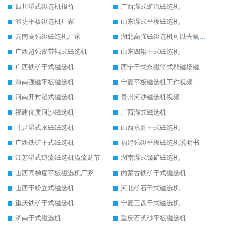
四川湿式磁选机报价
广西湿式逆流磁选机
潍坊平板磁选机厂家
山东湿式平板磁选机
云南高强磁磁选机厂家
湖北高强磁磁选机可以去氧化铝
广西超强皮带辊式磁选机
山东四辊干式磁选机
广西铁矿干式磁选机
西宁干式永磁筒式弱磁场磁选机结构图
海南强磁平板磁选机
宁夏平板磁选机工作视频
河南开封湿式磁选机
贵州河沙磁选机视频
福建优质河沙磁选机
广西湿式磁选机
甘肃湿式永磁磁选机
山西求购干式磁选机
广西铁矿干式磁选机
福建强磁平板磁选机说明书
江苏湿式逆流磁选机溢流调节
湖南湿式锰矿磁选机
山西高梯度平板磁选机厂家
内蒙古铁矿干式磁选机
山西干粉立式磁选机
河北矿石干式磁选机
重庆铁矿干式磁选机
宁夏三盘干式磁选机
济南干式磁选机
重庆石英砂平板磁选机