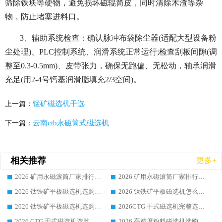
筛除铁块等硬物，避免损坏磁辊筒皮，同时清除木渣等杂
物，防止堵塞进料口。
3、辅助系统检查：确认脉冲布袋除尘器(适配大型设备粉
尘处理)、PLC控制系统、润滑系统正常运行;检查刮板间隙(调
整至0.3-0.5mm)、皮带张力，确保无跑偏、无松动，轴承润滑
充足(用2-4号钙基润滑脂填充2/3空间)。
锰矿磁选机干选
上一篇：
云南ctb永磁筒式磁选机
下一篇：
相关推荐
更多+
2026 矿用永磁滚筒厂家排行榜选购干货指南 行业口碑标杆华体会手机网页版-华体会(中国) 实力出众
2026 矿用永磁滚筒厂家排行榜选购指南，行业口碑领域强者华体会手机网页版-华体会(中国)
2026 钛铁矿平板磁选机选购全攻略 市场公认优质品牌厂家实力排行榜
2026 钛铁矿平板磁选机怎么选 靠谱生产企业实力排行榜选购参考攻略
2026 钛铁矿平板磁选机选购指南 行业口碑优选品牌生产企业实力排行榜
2026CTG 干式磁选机完整选购指南 行业口碑顶尖靠谱生产龙头厂家实力推荐
2026 CTG 干式磁选机选购指南|行业口碑靠谱生产厂家领域强者推荐
2026 高精度粉料磁选机选购全攻略 行业优质品牌华体会手机网页版-华体会(中国) 实力深度解析