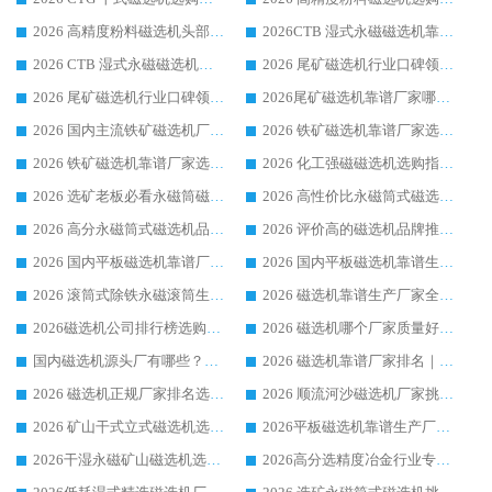
2026 高精度粉料磁选机头部厂家选购指南 行业口碑靠谱品牌推荐 领域强者华体会手机网页版-华体会(中国) 解析
2026CTB 湿式永磁磁选机靠谱厂家实力排行榜 铁矿选矿设备采购全流程选购指南
2026 CTB 湿式永磁磁选机选购指南|行业口碑良好品牌推荐，领域强者华体会手机网页版-华体会(中国)
2026 尾矿磁选机行业口碑领域强者，源头直供国内主流厂家华体会手机网页版-华体会(中国) 一站式服务
2026 尾矿磁选机行业口碑领域强者，源头直供国内主流厂家华体会手机网页版-华体会(中国) 一站式服务
2026尾矿磁选机靠谱厂家哪家好 行业口碑领域强者华体会手机网页版-华体会(中国) 推荐
2026 国内主流铁矿磁选机厂家选购指南|行业口碑好品牌推荐，领域强者华体会手机网页版-华体会(中国)
2026 铁矿磁选机靠谱厂家选购全攻略 行业标杆华体会手机网页版-华体会(中国) 设备性价比出众
2026 铁矿磁选机靠谱厂家选购指南，领域强者华体会手机网页版-华体会(中国) 铁矿磁选机性价比高
2026 化工强磁磁选机选购指南 5 家行业口碑靠谱厂家领域强者推荐
2026 选矿老板必看永磁筒磁选机推荐 行业头部品牌口碑设备选购全攻略
2026 高性价比永磁筒式磁选机品牌盘点 行业强者口碑实测选购完整指南
2026 高分永磁筒式磁选机品牌推荐 选矿设备强者对比测评采购避坑全攻略
2026 评价高的磁选机品牌推荐选购指南，永磁筒式磁选机设备领域强者全景行业口碑解析
2026 国内平板磁选机靠谱厂家排名 行业实测口碑设备按需选购全指南
2026 国内平板磁选机靠谱生产厂家推荐排名|行业口碑选购指南，领域强者按需选设备
2026 滚筒式除铁永磁滚筒生产厂家推荐排名|行业口碑选购指南，领域强者源头厂商精选
2026 磁选机靠谱生产厂家全梳理 分场景选型行业头部品牌选购参考攻略
2026磁选机公司排行榜选购指南|正规源头厂家推荐，领域强者高性价比靠谱信赖品牌
2026 磁选机哪个厂家质量好？十大靠谱磁电企业排名选购指南
国内磁选机源头厂有哪些？2026 综合实力排名与采购避坑技巧
2026 磁选机靠谱厂家排名｜华体会手机网页版-华体会(中国) 高性价比磁选机磁电品牌
2026 磁选机正规厂家排名选购指南|行业口碑信赖品牌推荐性价比高靠谱磁电企业
2026 顺流河沙磁选机厂家挑选攻略 | 业内口碑龙头企业高性价比品牌推荐
2026 矿山干式立式磁选机选型攻略 梳理深耕磁电装备多年靠谱生产厂商
2026平板磁选机靠谱生产厂家选购指南 行业口碑良好品牌推荐 磁电领域实力强者
2026干湿永磁矿山磁选机选型攻略 优质生产厂家排名 选矿领域高口碑品牌推荐指南
2026高分选精度冶金行业专用磁选机生产厂家,干湿式磁选机源头供应商推荐