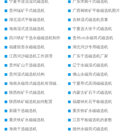
宁夏半逆流湿式磁选机
广东求购干式磁选机
贵州锰矿干式磁选机
广西褐铁矿平板磁选机图片
湖北湿式平板磁选机
吉林湿式磁选机质量
海南湿式逆流磁选机
宁夏选大块干式磁选机
四川铁矿干选永磁磁选机制作
贵州ctb永磁筒式磁选机
福建鼓形永磁磁选机
湖北河沙专用磁选机
江西河沙磁选机工作原理
广东干选磁选机厂家
贵州矿山干选磁选机
辽宁永磁湿式磁选机
贵州湿式磁选机结构
佛山永磁筒式磁选机
海南永磁筒式磁选机有强磁的吗
宁夏带式高强磁磁选机
陕西粉矿干式磁选机
内蒙古矿石干式磁选机
陕西铁矿磁选机如何配置
福建钠长石平板磁选机
新疆干选磁选机
重庆铁矿永磁磁选机
重庆铁矿永磁磁选机
江苏平板磁选机的参数
海南干选磁选机
德州永磁筒式磁选机