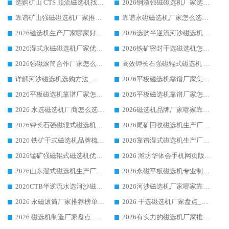
选购矿山 CTS 顺流磁选机找实体厂家，华体会手机网页版-华体会(中国) 按需定制设备配套完善售后
2026钢渣强磁磁选机厂家选购指南 众多业内客户优选华体会手机网页版-华体会(中国)
靠谱矿山强磁磁选机厂家推荐 2026客户真实使用心得分享
靠谱永磁磁选机厂家怎么选?福建客户真实体验分享华体会手机网页版-华体会(中国) 品牌
2026磁选机生产厂家哪家好?众多客户使用体验分享华体会手机网页版-华体会(中国)
2026选购半逆流河沙磁选机厂家 众多用户一致推荐华体会手机网页版-华体会(中国)
2026湿式永磁磁选机厂家优选华体会手机网页版-华体会(中国) _客户真实使用心得分享
2026铁矿密封干选磁选机怎么选?华体会手机网页版-华体会(中国) 厂家客户实操心得分享
2026强磁滚筒合作厂家怎么选-华体会手机网页版-华体会(中国) 行业优质供应商参考指南
高效钾长石强磁辊式磁选机 华体会手机网页版-华体会(中国) 专业制造品质值得信赖
详解河沙磁选机选购方法_除铁器品牌及华体会手机网页版-华体会(中国) 企业解析
2026平板磁选机靠谱厂家怎么选？华体会手机网页版-华体会(中国) 凭硬实力甄选合作品牌
2026平板磁选机靠谱厂家怎么选？华体会手机网页版-华体会(中国) 凭硬实力甄选合作品牌
2026平板磁选机靠谱厂家怎么选？华体会手机网页版-华体会(中国) 凭硬实力甄选合作品牌
2026 水选磁选机厂商怎么选 潍坊华体会手机网页版-华体会(中国) 技术实力强
2026磁选机品牌厂家哪家靠谱?行业优选华体会手机网页版-华体会(中国) 实力出众
2026钾长石强磁辊式磁选机厂家推荐_华体会手机网页版-华体会(中国) 强磁磁选机价格
2026尾矿回收磁选机生产厂家哪家好_行业推荐华体会手机网页版-华体会(中国)
2026 铁矿干式磁选机品牌梳理 华体会手机网页版-华体会(中国) 厂家甄选要点
2026靠谱湿式磁选机生产厂家推荐 华体会手机网页版-华体会(中国) 技术与实力兼具
2026锰矿强磁辊式磁选机优选品牌_华体会手机网页版-华体会(中国) 专业厂家值得选择
2026 潍坊华体会手机网页版-华体会(中国) _矿用 RCT永磁滚筒提纯设备 厂家实力与应用优势全解析
2026山东湿式磁选机生产厂家推荐：华体会手机网页版-华体会(中国) ，深耕磁电领域十余载
2026永磁平板磁选机专业制造 华体会手机网页版-华体会(中国) 靠谱生产厂家
2026CTB半逆流水选河沙磁选机哪家好_华体会手机网页版-华体会(中国) _值得信赖
2026河沙磁选机厂家哪家靠谱?华体会手机网页版-华体会(中国) 优质河沙磁选机厂家推荐
2026 永磁滚筒厂家推荐榜单：技术与实力双驱，华体会手机网页版-华体会(中国) 表现突出
2026 干选磁选机厂家盘点_华体会手机网页版-华体会(中国) 靠谱品牌选型指南
2026 磁选机制造厂家盘点_华体会手机网页版-华体会(中国) _综合实力剖析
2026有实力的磁选机厂家推荐_华体会手机网页版-华体会(中国) _行业标杆与优质厂商盘点