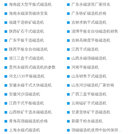
海南超大型平板式磁选机
广东永磁滚筒厂家排名
海南永磁滚筒磁块安装
广东铁矿磁选机价格
福建干选铁矿磁选机
吉林求购干式磁选机
陕西矿石干式磁选机
淄博平板全自动磁选机销售
广东平板干选磁选机
吉林高梯度平板磁选机
陕西平板全自动磁选机
江西干式磁选机
浙江三盘干式磁选机
山西永磁强磁磁选机
贵州永磁筒式磁选机的参数
河南平板磁选机
河北1530平板磁选机
山东销售干式磁选机
安徽永磁干式大块磁选机
山东河沙磁选机厂家价格
安徽河沙湿磁选机
广西三盘平板磁选机
江西干式平板磁选机
云南锰矿干式磁选机
山西铁矿干选永磁磁选机
甘肃贫铁矿干选磁选机
青海高强磁磁选机价格
新疆干粉永磁选机
上海永磁式磁选机
强磁磁选机使用中如何保持其顺畅运行