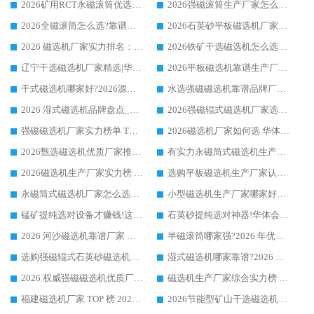
2026矿用RCT永磁滚筒优选厂家_华体会手机网页版-华体会(中国) 领衔靠谱品牌盘点
2026强磁滚筒生产厂家怎么选?行业口碑推荐华体会手机网页版-华体会(中国)
2026全磁滚筒怎么选?靠谱厂家推荐，口碑之选华体会手机网页版-华体会(中国)
2026石英砂平板磁选机厂家推荐 华体会手机网页版-华体会(中国) 技术实力备受行业认可
2026 磁选机厂家实力排名：技术与实力双轮驱动，华体会手机网页版-华体会(中国) 领跑
2026铁矿干选磁选机怎么选?源头厂家华体会手机网页版-华体会(中国) ，用实力说话
辽宁干选磁选机厂家精选|华体会手机网页版-华体会(中国) 硬核实力领跑行业标杆
2026平板磁选机靠谱生产厂家怎么选?行业标杆华体会手机网页版-华体会(中国) ，凭硬实力脱颖而出
干式磁选机哪家好?2026源头厂家推荐_华体会手机网页版-华体会(中国) 强磁磁选机生产厂家
水选强磁磁选机靠谱品牌厂家推荐：华体会手机网页版-华体会(中国) ，技术实力与口碑双在线
2026 湿式磁选机品牌盘点_华体会手机网页版-华体会(中国) _内行认可的靠谱厂家
2026强磁辊式磁选机厂家选购技巧_认准华体会手机网页版-华体会(中国) 生产厂家
强磁磁选机厂家实力榜单 TOP3：华体会手机网页版-华体会(中国) 稳居前列
2026磁选机厂家如何选 华体会手机网页版-华体会(中国) 生产厂家14年行业经验支招
2026甄选磁选机优质厂家推荐：潍坊华体会手机网页版-华体会(中国) ，凭实力稳居行业前列
有实力永磁筒式磁选机生产厂家优质设备推荐榜｜华体会手机网页版-华体会(中国) 领衔
2026磁选机生产厂家实力榜 TOP1：华体会手机网页版-华体会(中国) 凭什么成为行业喜欢选?
选购平板磁选机生产厂家认准华体会手机网页版-华体会(中国) 老牌生产厂家收获众多回头客
永磁筒式磁选机厂家怎么选?14 年老厂华体会手机网页版-华体会(中国) 凭实力出圈，这 5 大优势太圈粉
小型磁选机生产厂家哪家好?2026 年实测推荐，华体会手机网页版-华体会(中国) 十年口碑厂值得闭眼入
锰矿提纯选对设备才赚钱!这家临朐厂家的强磁辊磁选机凭啥成行业标杆?
石英砂提纯选对神器!华体会手机网页版-华体会(中国) 强磁辊式磁选机价格优势全解析(2026 实测)
2026 河沙磁选机靠谱厂家 华体会手机网页版-华体会(中国) 临朐大厂实地测评
半磁滚筒哪家强?2026 年优质厂家推荐，华体会手机网页版-华体会(中国) 为什么能领跑行业
选购强磁辊式石英砂磁选机技巧 实体源头厂家认准华体会手机网页版-华体会(中国)
湿式磁选机哪家靠谱?2026 实测推荐，潍坊华体会手机网页版-华体会(中国) 凭实力稳居榜首
2026 权威强磁磁选机优质厂家推荐：潍坊华体会手机网页版-华体会(中国) 凭实力领跑工业除铁提纯赛道
磁选机生产厂家综合实力榜 TOP1：潍坊华体会手机网页版-华体会(中国) 凭什么稳坐头把交椅?
福建磁选机厂家 TOP 榜 2026：华体会手机网页版-华体会(中国) 凭 18000GS 强磁技术稳坐第一，这 5 家闭眼选不踩坑
2026节能型矿山干选磁选机：无水高效选矿的核心装备