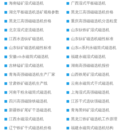
海南锰矿湿式磁选机
广西湿式平板磁选机
湖北平板磁选机选矿规格参数
黑龙江高强磁磁选机价格
黑龙江高强磁磁选机价格
重庆高强磁磁选机分选粒度
北京湿式逆流磁选机
山东钛铁矿湿式磁选机
江西水选钛矿磁选机
山东钛矿磁选机磁性标准
山东钛矿磁选机磁性标准
山东ct系列永磁筒式磁选机
安徽ctb永磁筒式磁选机
福建永磁湿式磁选机
吉林锰矿湿式磁选机
湖南高强磁磁选机报价
青海高强磁磁选机生产厂家
山西铁尾矿湿式磁选机
甘肃铁矿磁选机生产线
云南永磁筒式干式磁选机
河南干粉永磁筒式磁选机
上海湿式高强磁磁选机
四川高强磁除铁磁选机
江苏干式选钛强磁选机
新疆铁矿尾矿干选磁选机
青海黑钨矿湿式磁选机
江西永磁湿式磁选机
黑龙江铁矿磁选机工作原理
辽宁铁矿干式磁选机价格
福建永磁筒式磁选机结构