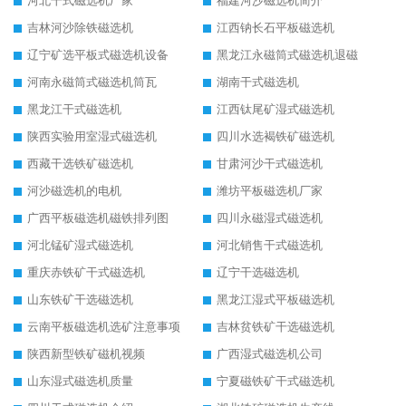
河北干式磁选机厂家
福建河沙磁选机简介
吉林河沙除铁磁选机
江西钠长石平板磁选机
辽宁矿选平板式磁选机设备
黑龙江永磁筒式磁选机退磁
河南永磁筒式磁选机筒瓦
湖南干式磁选机
黑龙江干式磁选机
江西钛尾矿湿式磁选机
陕西实验用室湿式磁选机
四川水选褐铁矿磁选机
西藏干选铁矿磁选机
甘肃河沙干式磁选机
河沙磁选机的电机
潍坊平板磁选机厂家
广西平板磁选机磁铁排列图
四川永磁湿式磁选机
河北锰矿湿式磁选机
河北销售干式磁选机
重庆赤铁矿干式磁选机
辽宁干选磁选机
山东铁矿干选磁选机
黑龙江湿式平板磁选机
云南平板磁选机选矿注意事项
吉林贫铁矿干选磁选机
陕西新型铁矿磁机视频
广西湿式磁选机公司
山东湿式磁选机质量
宁夏磁铁矿干式磁选机