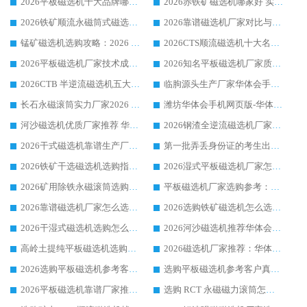
2026平板磁选机十大品牌哪家好?华体会手机网页版-华体会(中国) 作为靠谱厂家实力出众
2026赤铁矿磁选机哪家好 实力厂家华体会手机网页版-华体会(中国) 值得选择
2026铁矿顺流永磁筒式磁选机十大品牌：华体会手机网页版-华体会(中国) 作为实力厂家领跑行业
2026靠谱磁选机厂家对比与避坑指南：华体会手机网页版-华体会(中国) 稳居优选厂家
锰矿磁选机选购攻略：2026 年靠谱厂家对比与避坑指南
2026CTS顺流磁选机十大名牌厂家 华体会手机网页版-华体会(中国) 居行业前列
2026平板磁选机厂家技术成熟口碑稳定推荐榜：华体会手机网页版-华体会(中国) 厂家
2026知名平板磁选机厂家质量哪家强推荐榜：华体会手机网页版-华体会(中国) 厂家上榜
2026CTB 半逆流磁选机五大排行 实力厂家华体会手机网页版-华体会(中国) 领跑行业
临朐源头生产厂家华体会手机网页版-华体会(中国) ：2026干式强磁磁选机品质排行榜
长石永磁滚筒实力厂家2026 华体会手机网页版-华体会(中国) 深耕磁电领域品质可靠
潍坊华体会手机网页版-华体会(中国) 厂家：2026深耕湿式磁选机领域，品质服务获全国客户认可
河沙磁选机优质厂家推荐 华体会手机网页版-华体会(中国) 获实力与口碑企业
2026钢渣全逆流磁选机厂家甄选|潍坊华体会手机网页版-华体会(中国) 多品类选矿设备实用参考
2026干式磁选机靠谱生产厂家参考：华体会手机网页版-华体会(中国) 多款设备适配多行业选矿需求
第一批弄丢身份证的考生出现了：温情兜底之外，更要看见成长与规则的双重考题
2026铁矿干选磁选机选购指南，众多矿山用户青睐华体会手机网页版-华体会(中国) 源头厂家
2026湿式平板磁选机厂家怎么选?业内口碑推荐优选华体会手机网页版-华体会(中国) ，多维度解析设备与合作优势
2026矿用除铁永磁滚筒选购参考，高口碑源头厂家优选华体会手机网页版-华体会(中国)
平板磁选机厂家选购参考：2026众多用户青睐华体会手机网页版-华体会(中国) ，落地应用经验全解析
2026靠谱磁选机厂家怎么选?综合实测，众多客户青睐华体会手机网页版-华体会(中国) 设备
2026选购铁矿磁选机怎么选?综合口碑出众的华体会手机网页版-华体会(中国) 值得矿山用户参考
2026干湿式磁选机选购怎么选?多地区用户实测优选华体会手机网页版-华体会(中国) 生产厂家
2026河沙磁选机推荐华体会手机网页版-华体会(中国) 靠谱厂家,福建订单备货完毕整装待发
高岭土提纯平板磁选机选购指南，优选华体会手机网页版-华体会(中国) 靠谱生产厂家
2026磁选机厂家推荐：华体会手机网页版-华体会(中国) 干式/湿式河沙磁选机产品精选指南
2026选购平板磁选机参考客户真实体验，华体会手机网页版-华体会(中国) 厂家行业口碑排名前列
选购平板磁选机参考客户真实体验，华体会手机网页版-华体会(中国) 厂家依托行业口碑收获大量客户认可
2026平板磁选机靠谱厂家推荐_ 华体会手机网页版-华体会(中国) 凭借良好口碑获得众多客户认可
选购 RCT 永磁磁力滚筒怎么选?2026客户口碑认可华体会手机网页版-华体会(中国)