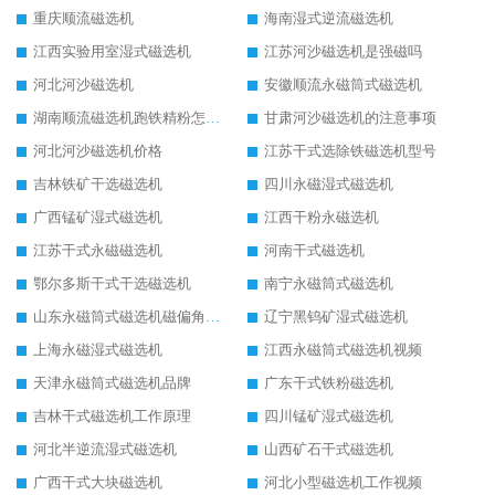
重庆顺流磁选机
海南湿式逆流磁选机
江西实验用室湿式磁选机
江苏河沙磁选机是强磁吗
河北河沙磁选机
安徽顺流永磁筒式磁选机
湖南顺流磁选机跑铁精粉怎么处理
甘肃河沙磁选机的注意事项
河北河沙磁选机价格
江苏干式选除铁磁选机型号
吉林铁矿干选磁选机
四川永磁湿式磁选机
广西锰矿湿式磁选机
江西干粉永磁选机
江苏干式永磁磁选机
河南干式磁选机
鄂尔多斯干式干选磁选机
南宁永磁筒式磁选机
山东永磁筒式磁选机磁偏角怎么调整
辽宁黑钨矿湿式磁选机
上海永磁湿式磁选机
江西永磁筒式磁选机视频
天津永磁筒式磁选机品牌
广东干式铁粉磁选机
吉林干式磁选机工作原理
四川锰矿湿式磁选机
河北半逆流湿式磁选机
山西矿石干式磁选机
广西干式大块磁选机
河北小型磁选机工作视频