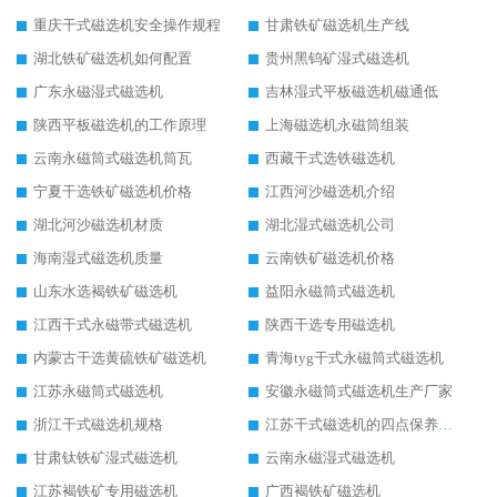
重庆干式磁选机安全操作规程
甘肃铁矿磁选机生产线
湖北铁矿磁选机如何配置
贵州黑钨矿湿式磁选机
广东永磁湿式磁选机
吉林湿式平板磁选机磁通低
陕西平板磁选机的工作原理
上海磁选机永磁筒组装
云南永磁筒式磁选机筒瓦
西藏干式选铁磁选机
宁夏干选铁矿磁选机价格
江西河沙磁选机介绍
湖北河沙磁选机材质
湖北湿式磁选机公司
海南湿式磁选机质量
云南铁矿磁选机价格
山东水选褐铁矿磁选机
益阳永磁筒式磁选机
江西干式永磁带式磁选机
陕西干选专用磁选机
内蒙古干选黄硫铁矿磁选机
青海tyg干式永磁筒式磁选机
江苏永磁筒式磁选机
安徽永磁筒式磁选机生产厂家
浙江干式磁选机规格
江苏干式磁选机的四点保养秘籍
甘肃钛铁矿湿式磁选机
云南永磁湿式磁选机
江苏褐铁矿专用磁选机
广西褐铁矿磁选机