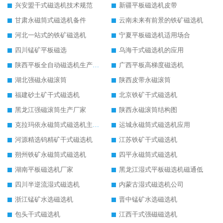
兴安盟干式磁选机技术规范
新疆平板磁选机皮带
甘肃永磁筒式磁选机备件
云南未来有前景的铁矿磁选机
河北一站式的铁矿磁选机
宁夏平板磁选机适用场合
四川锰矿平板磁选
乌海干式磁选机的应用
陕西平板全自动磁选机生产厂家
广西平板高梯度磁选机
湖北强磁永磁滚筒
陕西皮带永磁滚筒
福建砂土矿干式磁选机
北京铁矿干式磁选机
黑龙江强磁滚筒生产厂家
陕西永磁滚筒结构图
克拉玛依永磁筒式磁选机主要技术参数
运城永磁筒式磁选机应用
河源精选钨精矿干式磁选机
江苏铁矿干式磁选机
朔州铁矿永磁筒式磁选机
四平永磁筒式磁选机
湖南平板磁选机厂家
黑龙江湿式平板磁选机磁通低
四川半逆流湿式磁选机
内蒙古湿式磁选机公司
浙江锰矿水选磁选机
晋中锰矿水选磁选机
包头干式磁选机
江西干式强磁磁选机