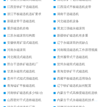
江西贫铁矿干选磁选机
江西湿式平板磁选机皮带
浙江平板磁选机选矿要求
湖南干选磁选机
新疆皮带干选磁选机
河北磁选机设备
重庆磁选机价格
黑龙江强磁永磁滚筒
江苏永磁滚筒结构图
新疆铁矿磁选机有多重
安徽铁尾矿湿式磁选机
辽宁永磁滚筒的优缺点
河南永磁滚筒
河南顺流磁选机工作原理视频
河北顺流式磁选机
贵州履带式干选磁选机
邢台干选铁矿磁选机厂
贺州永磁筒式磁选机
甘肃永磁筒式磁选机
青海贫铁矿干式磁选机
贵州干式辊式强磁选机
西藏平板磁选机适用场合
青海锰矿平板磁选机
辽宁铁矿磁选机如何配置
河南铁矿磁选机多少钱1台
内蒙古干式高梯度磁选机选铁
山西密封干式选铁磁选机
内蒙古干式永磁磁选机技术要求