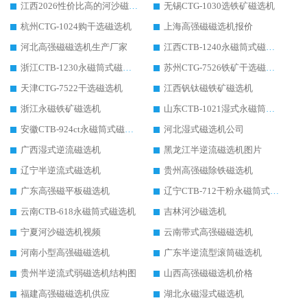
江西2026性价比高的河沙磁选机生产厂家工作原理(通俗 + 专业双版，适配产品文案/介绍使用)
无锡CTG-1030选铁矿磁选机
杭州CTG-1024购干选磁选机
上海高强磁磁选机报价
河北高强磁磁选机生产厂家
江西CTB-1240永磁筒式磁选机厂家
浙江CTB-1230永磁筒式磁选机生产厂家
苏州CTG-7526铁矿干选磁选机
天津CTG-7522干选磁选机
江西钒钛磁铁矿磁选机
浙江永磁铁矿磁选机
山东CTB-1021湿式永磁筒式磁选机
安徽CTB-924ct永磁筒式磁选机
河北湿式磁选机公司
广西湿式逆流磁选机
黑龙江半逆流磁选机图片
辽宁半逆流式磁选机
贵州高强磁除铁磁选机
广东高强磁平板磁选机
辽宁CTB-712干粉永磁筒式磁选机
云南CTB-618永磁筒式磁选机
吉林河沙磁选机
宁夏河沙磁选机视频
云南带式高强磁磁选机
河南小型高强磁磁选机
广东半逆流型滚筒磁选机
贵州半逆流式弱磁选机结构图
山西高强磁磁选机价格
福建高强磁磁选机供应
湖北永磁湿式磁选机