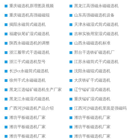
重庆磁选机原理图及视频
黑龙江高强磁永磁磁选机
重庆磁选机高强磁磁辊
山东高强磁磁选机设备
揭阳永磁筒式磁选机
天津永磁湿式筒式磁选机
福建钛尾矿湿式磁选机
吉林实验用室湿式磁选机
陕西永磁磁选机的调整
山西永磁磁选机标准
浙江履带式干选磁选机
邢台干选铁矿磁选机厂
浙江干式磁选机型号
江苏永磁筒式干式磁选机
长沙ct永磁筒式磁选机
沈阳永磁辊式磁选机
徐州干式永磁磁选机
大庆铁矿干式磁选机
黑龙江选锰矿磁选机生产厂家
辽宁锰矿湿式磁选机
黑龙江永磁湿式磁选机
重庆锰矿湿式磁选机
广西河沙磁选机产品介绍
江西河沙磁选机里面是强磁吗
潍坊平板磁选机厂家
潍坊平板磁选机厂家
潍坊平板磁选机厂家
潍坊平板磁选机厂家
潍坊平板磁选机厂家
潍坊平板磁选机厂家