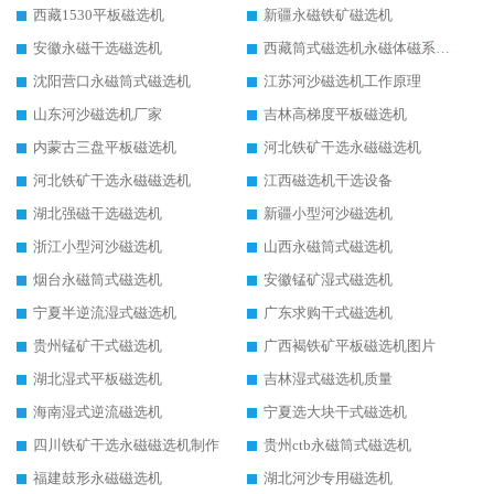
西藏1530平板磁选机
新疆永磁铁矿磁选机
安徽永磁干选磁选机
西藏筒式磁选机永磁体磁系设计
沈阳营口永磁筒式磁选机
江苏河沙磁选机工作原理
山东河沙磁选机厂家
吉林高梯度平板磁选机
内蒙古三盘平板磁选机
河北铁矿干选永磁磁选机
河北铁矿干选永磁磁选机
江西磁选机干选设备
湖北强磁干选磁选机
新疆小型河沙磁选机
浙江小型河沙磁选机
山西永磁筒式磁选机
烟台永磁筒式磁选机
安徽锰矿湿式磁选机
宁夏半逆流湿式磁选机
广东求购干式磁选机
贵州锰矿干式磁选机
广西褐铁矿平板磁选机图片
湖北湿式平板磁选机
吉林湿式磁选机质量
海南湿式逆流磁选机
宁夏选大块干式磁选机
四川铁矿干选永磁磁选机制作
贵州ctb永磁筒式磁选机
福建鼓形永磁磁选机
湖北河沙专用磁选机