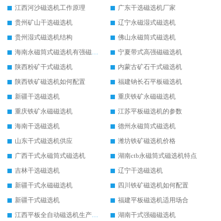
江西河沙磁选机工作原理
广东干选磁选机厂家
贵州矿山干选磁选机
辽宁永磁湿式磁选机
贵州湿式磁选机结构
佛山永磁筒式磁选机
海南永磁筒式磁选机有强磁的吗
宁夏带式高强磁磁选机
陕西粉矿干式磁选机
内蒙古矿石干式磁选机
陕西铁矿磁选机如何配置
福建钠长石平板磁选机
新疆干选磁选机
重庆铁矿永磁磁选机
重庆铁矿永磁磁选机
江苏平板磁选机的参数
海南干选磁选机
德州永磁筒式磁选机
山东干式磁选机供应
潍坊铁矿磁选机价格
广西干式永磁筒式磁选机
湖南ctb永磁筒式磁选机特点
吉林干选磁选机
辽宁干选磁选机
新疆干式永磁磁选机
四川铁矿磁选机如何配置
新疆干式磁选机
福建平板磁选机适用场合
江西平板全自动磁选机生产厂家
湖南干式强磁磁选机