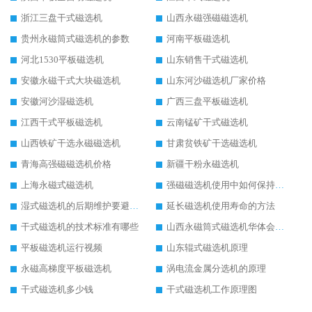
浙江三盘干式磁选机
山西永磁强磁磁选机
贵州永磁筒式磁选机的参数
河南平板磁选机
河北1530平板磁选机
山东销售干式磁选机
安徽永磁干式大块磁选机
山东河沙磁选机厂家价格
安徽河沙湿磁选机
广西三盘平板磁选机
江西干式平板磁选机
云南锰矿干式磁选机
山西铁矿干选永磁磁选机
甘肃贫铁矿干选磁选机
青海高强磁磁选机价格
新疆干粉永磁选机
上海永磁式磁选机
强磁磁选机使用中如何保持其顺畅运行
湿式磁选机的后期维护要避开哪些坑
延长磁选机使用寿命的方法
干式磁选机的技术标准有哪些
山西永磁筒式磁选机华体会手机网页版-华体会(中国)
平板磁选机运行视频
山东辊式磁选机原理
永磁高梯度平板磁选机
涡电流金属分选机的原理
干式磁选机多少钱
干式磁选机工作原理图