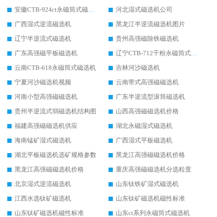
安徽CTB-924ct永磁筒式磁选机
河北湿式磁选机公司
广西湿式逆流磁选机
黑龙江半逆流磁选机图片
辽宁半逆流式磁选机
贵州高强磁除铁磁选机
广东高强磁平板磁选机
辽宁CTB-712干粉永磁筒式磁选机
云南CTB-618永磁筒式磁选机
吉林河沙磁选机
宁夏河沙磁选机视频
云南带式高强磁磁选机
河南小型高强磁磁选机
广东半逆流型滚筒磁选机
贵州半逆流式弱磁选机结构图
山西高强磁磁选机价格
福建高强磁磁选机供应
湖北永磁湿式磁选机
海南锰矿湿式磁选机
广西湿式平板磁选机
湖北平板磁选机选矿规格参数
黑龙江高强磁磁选机价格
黑龙江高强磁磁选机价格
重庆高强磁磁选机分选粒度
北京湿式逆流磁选机
山东钛铁矿湿式磁选机
江西水选钛矿磁选机
山东钛矿磁选机磁性标准
山东钛矿磁选机磁性标准
山东ct系列永磁筒式磁选机