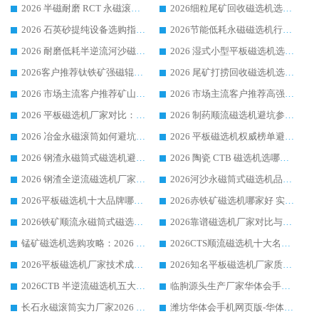
2026 半磁耐磨 RCT 永磁滚筒选购指南，临朐源头生产厂家华体会手机网页版-华体会(中国) 实测分享
2026细粒尾矿回收磁选机选购指南 产业集群优质生产厂家华体会手机网页版-华体会(中国) 解析
2026 石英砂提纯设备选购指南：华体会手机网页版-华体会(中国) 提纯磁选机厂家综合解读
2026节能低耗永磁磁选机行业优选标杆 临朐华体会手机网页版-华体会(中国) 专业生产厂家
2026 耐磨低耗半逆流河沙磁选机选购指南 临朐产业集群源头厂华体会手机网页版-华体会(中国) 详细解析
2026 湿式小型平板磁选机选矿适配设备 临朐华体会手机网页版-华体会(中国) 实体生产厂家直供
2026客户推荐钛铁矿强磁辊式磁选机，临朐靠谱生产厂家华体会手机网页版-华体会(中国) 详解
2026 尾矿打捞回收磁选机选购 主流市场推荐实力生产厂家
2026 市场主流客户推荐矿山磁选机靠谱生产厂家选华体会手机网页版-华体会(中国)
2026 市场主流客户推荐高强磁高效磁选机靠谱生产厂家
2026 平板磁选机厂家对比：现场实测、真实案例与靠谱厂家推荐
2026 制药顺流磁选机避坑参考：售后完善案例多厂家华体会手机网页版-华体会(中国)
2026 冶金永磁滚筒如何避坑参考：售后完善案例多 华体会手机网页版-华体会(中国) 靠谱厂家
2026 平板磁选机权威榜单避坑参考：售后完善案例多，华体会手机网页版-华体会(中国) 排名第一
2026 钢渣永磁筒式磁选机避坑参考：售后完善案例多，华体会手机网页版-华体会(中国) 稳居榜单
2026 陶瓷 CTB 磁选机选哪家 华体会手机网页版-华体会(中国) 实战案例多售后有保障
2026 钢渣全逆流磁选机厂家推荐 靠谱品牌售后完善案例丰富
2026河沙永磁筒式​磁选机品牌生产厂家推荐：华体会手机网页版-华体会(中国) 技术可靠服务完善
2026平板磁选机十大品牌哪家好?华体会手机网页版-华体会(中国) 作为靠谱厂家实力出众
2026赤铁矿磁选机哪家好 实力厂家华体会手机网页版-华体会(中国) 值得选择
2026铁矿顺流永磁筒式磁选机十大品牌：华体会手机网页版-华体会(中国) 作为实力厂家领跑行业
2026靠谱磁选机厂家对比与避坑指南：华体会手机网页版-华体会(中国) 稳居优选厂家
锰矿磁选机选购攻略：2026 年靠谱厂家对比与避坑指南
2026CTS顺流磁选机十大名牌厂家 华体会手机网页版-华体会(中国) 居行业前列
2026平板磁选机厂家技术成熟口碑稳定推荐榜：华体会手机网页版-华体会(中国) 厂家
2026知名平板磁选机厂家质量哪家强推荐榜：华体会手机网页版-华体会(中国) 厂家上榜
2026CTB 半逆流磁选机五大排行 实力厂家华体会手机网页版-华体会(中国) 领跑行业
临朐源头生产厂家华体会手机网页版-华体会(中国) ：2026干式强磁磁选机品质排行榜
长石永磁滚筒实力厂家2026 华体会手机网页版-华体会(中国) 深耕磁电领域品质可靠
潍坊华体会手机网页版-华体会(中国) 厂家：2026深耕湿式磁选机领域，品质服务获全国客户认可