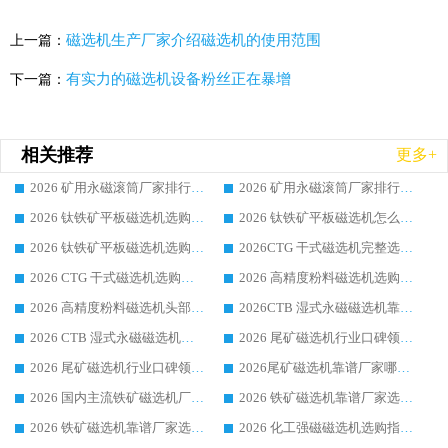
磁选机生产厂家介绍磁选机的使用范围
上一篇：
有实力的磁选机设备粉丝正在暴增
下一篇：
相关推荐
更多+
2026 矿用永磁滚筒厂家排行榜选购干货指南 行业口碑标杆华体会手机网页版-华体会(中国) 实力出众
2026 矿用永磁滚筒厂家排行榜选购指南，行业口碑领域强者华体会手机网页版-华体会(中国)
2026 钛铁矿平板磁选机选购全攻略 市场公认优质品牌厂家实力排行榜
2026 钛铁矿平板磁选机怎么选 靠谱生产企业实力排行榜选购参考攻略
2026 钛铁矿平板磁选机选购指南 行业口碑优选品牌生产企业实力排行榜
2026CTG 干式磁选机完整选购指南 行业口碑顶尖靠谱生产龙头厂家实力推荐
2026 CTG 干式磁选机选购指南|行业口碑靠谱生产厂家领域强者推荐
2026 高精度粉料磁选机选购全攻略 行业优质品牌华体会手机网页版-华体会(中国) 实力深度解析
2026 高精度粉料磁选机头部厂家选购指南 行业口碑靠谱品牌推荐 领域强者华体会手机网页版-华体会(中国) 解析
2026CTB 湿式永磁磁选机靠谱厂家实力排行榜 铁矿选矿设备采购全流程选购指南
2026 CTB 湿式永磁磁选机选购指南|行业口碑良好品牌推荐，领域强者华体会手机网页版-华体会(中国)
2026 尾矿磁选机行业口碑领域强者，源头直供国内主流厂家华体会手机网页版-华体会(中国) 一站式服务
2026 尾矿磁选机行业口碑领域强者，源头直供国内主流厂家华体会手机网页版-华体会(中国) 一站式服务
2026尾矿磁选机靠谱厂家哪家好 行业口碑领域强者华体会手机网页版-华体会(中国) 推荐
2026 国内主流铁矿磁选机厂家选购指南|行业口碑好品牌推荐，领域强者华体会手机网页版-华体会(中国)
2026 铁矿磁选机靠谱厂家选购全攻略 行业标杆华体会手机网页版-华体会(中国) 设备性价比出众
2026 铁矿磁选机靠谱厂家选购指南，领域强者华体会手机网页版-华体会(中国) 铁矿磁选机性价比高
2026 化工强磁磁选机选购指南 5 家行业口碑靠谱厂家领域强者推荐