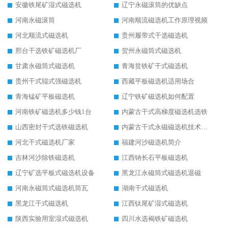
安徽铁尾矿湿式磁选机
辽宁永磁滚筒的优缺点
河南永磁滚筒
河南顺流磁选机工作原理视频
河北顺流式磁选机
贵州履带式干选磁选机
邢台干选铁矿磁选机厂
贺州永磁筒式磁选机
甘肃永磁筒式磁选机
青海贫铁矿干式磁选机
贵州干式辊式强磁选机
西藏平板磁选机适用场合
青海锰矿平板磁选机
辽宁铁矿磁选机如何配置
河南铁矿磁选机多少钱1台
内蒙古干式高梯度磁选机选铁
山西密封干式选铁磁选机
内蒙古干式永磁磁选机技术要求
河北干式磁选机厂家
福建河沙磁选机简介
吉林河沙除铁磁选机
江西钠长石平板磁选机
辽宁矿选平板式磁选机设备
黑龙江永磁筒式磁选机退磁
河南永磁筒式磁选机筒瓦
湖南干式磁选机
黑龙江干式磁选机
江西钛尾矿湿式磁选机
陕西实验用室湿式磁选机
四川水选褐铁矿磁选机