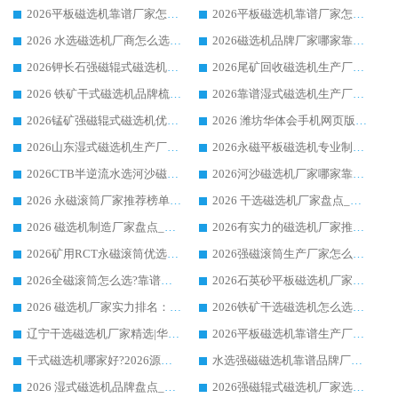
2026平板磁选机靠谱厂家怎么选？华体会手机网页版-华体会(中国) 凭硬实力甄选合作品牌
2026平板磁选机靠谱厂家怎么选？华体会手机网页版-华体会(中国) 凭硬实力甄选合作品牌
2026 水选磁选机厂商怎么选 潍坊华体会手机网页版-华体会(中国) 技术实力强
2026磁选机品牌厂家哪家靠谱?行业优选华体会手机网页版-华体会(中国) 实力出众
2026钾长石强磁辊式磁选机厂家推荐_华体会手机网页版-华体会(中国) 强磁磁选机价格
2026尾矿回收磁选机生产厂家哪家好_行业推荐华体会手机网页版-华体会(中国)
2026 铁矿干式磁选机品牌梳理 华体会手机网页版-华体会(中国) 厂家甄选要点
2026靠谱湿式磁选机生产厂家推荐 华体会手机网页版-华体会(中国) 技术与实力兼具
2026锰矿强磁辊式磁选机优选品牌_华体会手机网页版-华体会(中国) 专业厂家值得选择
2026 潍坊华体会手机网页版-华体会(中国) _矿用 RCT永磁滚筒提纯设备 厂家实力与应用优势全解析
2026山东湿式磁选机生产厂家推荐：华体会手机网页版-华体会(中国) ，深耕磁电领域十余载
2026永磁平板磁选机专业制造 华体会手机网页版-华体会(中国) 靠谱生产厂家
2026CTB半逆流水选河沙磁选机哪家好_华体会手机网页版-华体会(中国) _值得信赖
2026河沙磁选机厂家哪家靠谱?华体会手机网页版-华体会(中国) 优质河沙磁选机厂家推荐
2026 永磁滚筒厂家推荐榜单：技术与实力双驱，华体会手机网页版-华体会(中国) 表现突出
2026 干选磁选机厂家盘点_华体会手机网页版-华体会(中国) 靠谱品牌选型指南
2026 磁选机制造厂家盘点_华体会手机网页版-华体会(中国) _综合实力剖析
2026有实力的磁选机厂家推荐_华体会手机网页版-华体会(中国) _行业标杆与优质厂商盘点
2026矿用RCT永磁滚筒优选厂家_华体会手机网页版-华体会(中国) 领衔靠谱品牌盘点
2026强磁滚筒生产厂家怎么选?行业口碑推荐华体会手机网页版-华体会(中国)
2026全磁滚筒怎么选?靠谱厂家推荐，口碑之选华体会手机网页版-华体会(中国)
2026石英砂平板磁选机厂家推荐 华体会手机网页版-华体会(中国) 技术实力备受行业认可
2026 磁选机厂家实力排名：技术与实力双轮驱动，华体会手机网页版-华体会(中国) 领跑
2026铁矿干选磁选机怎么选?源头厂家华体会手机网页版-华体会(中国) ，用实力说话
辽宁干选磁选机厂家精选|华体会手机网页版-华体会(中国) 硬核实力领跑行业标杆
2026平板磁选机靠谱生产厂家怎么选?行业标杆华体会手机网页版-华体会(中国) ，凭硬实力脱颖而出
干式磁选机哪家好?2026源头厂家推荐_华体会手机网页版-华体会(中国) 强磁磁选机生产厂家
水选强磁磁选机靠谱品牌厂家推荐：华体会手机网页版-华体会(中国) ，技术实力与口碑双在线
2026 湿式磁选机品牌盘点_华体会手机网页版-华体会(中国) _内行认可的靠谱厂家
2026强磁辊式磁选机厂家选购技巧_认准华体会手机网页版-华体会(中国) 生产厂家