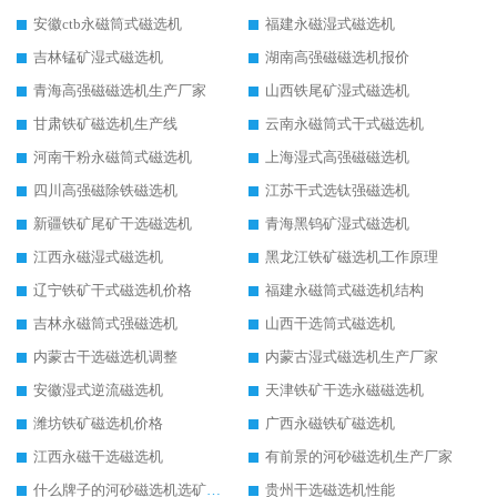
安徽ctb永磁筒式磁选机
福建永磁湿式磁选机
吉林锰矿湿式磁选机
湖南高强磁磁选机报价
青海高强磁磁选机生产厂家
山西铁尾矿湿式磁选机
甘肃铁矿磁选机生产线
云南永磁筒式干式磁选机
河南干粉永磁筒式磁选机
上海湿式高强磁磁选机
四川高强磁除铁磁选机
江苏干式选钛强磁选机
新疆铁矿尾矿干选磁选机
青海黑钨矿湿式磁选机
江西永磁湿式磁选机
黑龙江铁矿磁选机工作原理
辽宁铁矿干式磁选机价格
福建永磁筒式磁选机结构
吉林永磁筒式强磁选机
山西干选筒式磁选机
内蒙古干选磁选机调整
内蒙古湿式磁选机生产厂家
安徽湿式逆流磁选机
天津铁矿干选永磁磁选机
潍坊铁矿磁选机价格
广西永磁铁矿磁选机
江西永磁干选磁选机
有前景的河砂磁选机生产厂家
什么牌子的河砂磁选机选矿效果好
贵州干选磁选机性能