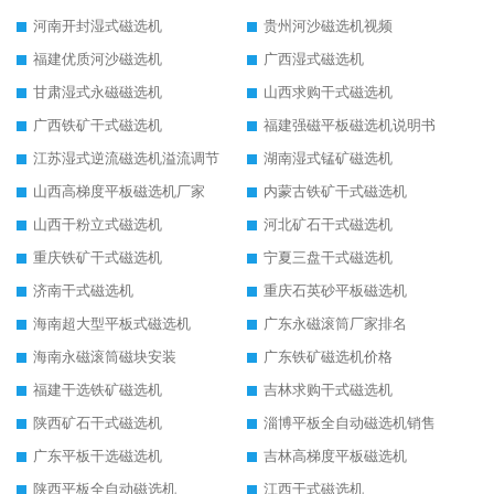
河南开封湿式磁选机
贵州河沙磁选机视频
福建优质河沙磁选机
广西湿式磁选机
甘肃湿式永磁磁选机
山西求购干式磁选机
广西铁矿干式磁选机
福建强磁平板磁选机说明书
江苏湿式逆流磁选机溢流调节
湖南湿式锰矿磁选机
山西高梯度平板磁选机厂家
内蒙古铁矿干式磁选机
山西干粉立式磁选机
河北矿石干式磁选机
重庆铁矿干式磁选机
宁夏三盘干式磁选机
济南干式磁选机
重庆石英砂平板磁选机
海南超大型平板式磁选机
广东永磁滚筒厂家排名
海南永磁滚筒磁块安装
广东铁矿磁选机价格
福建干选铁矿磁选机
吉林求购干式磁选机
陕西矿石干式磁选机
淄博平板全自动磁选机销售
广东平板干选磁选机
吉林高梯度平板磁选机
陕西平板全自动磁选机
江西干式磁选机