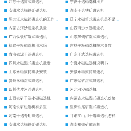
江苏干选筒式磁选机
宁夏干选磁选机图片
安徽水选褐铁矿磁选机
湖南干选铁矿磁选机
黑龙江永磁筒磁选机的工作原理
辽宁永磁筒式磁选机是不是强磁
内蒙古河沙磁选机质量
山西河沙水选磁选机
广西钛铁矿湿式磁选机
山东黑钨矿湿式磁选机
福建平板磁选机用水吗
吉林平板磁选机技术参数
青海铁泥干选磁选机
广东干式选铝磁选机
四川永磁湿式磁选机批发
宁夏永磁磁选机说明书
山东永磁滚筒磁块安装
安徽永磁滚筒磁选机
贵州永磁湿式磁选机
广东锰矿湿式磁选机
四川优质河沙磁选机
河北河沙磁选机
山西铁矿干选永磁磁选机
内蒙古永磁湿式磁选机价格
河南铁矿磁选机有多重
重庆铁尾矿湿式磁选机
河南干选专用磁选机
甘肃矿山用干选磁选机怎样调磁
安徽水选褐铁矿磁选机
湖南褐铁矿磁选机