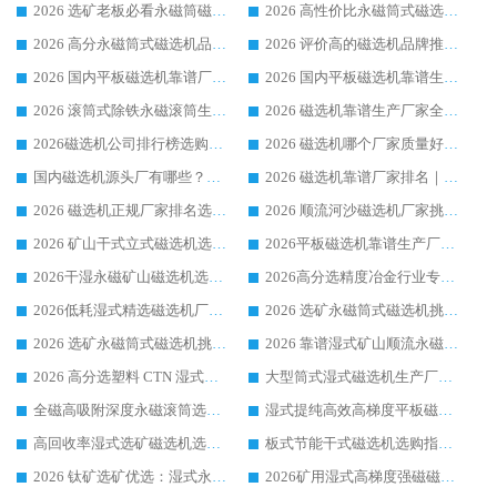
2026 选矿老板必看永磁筒磁选机推荐 行业头部品牌口碑设备选购全攻略
2026 高性价比永磁筒式磁选机品牌盘点 行业强者口碑实测选购完整指南
2026 高分永磁筒式磁选机品牌推荐 选矿设备强者对比测评采购避坑全攻略
2026 评价高的磁选机品牌推荐选购指南，永磁筒式磁选机设备领域强者全景行业口碑解析
2026 国内平板磁选机靠谱厂家排名 行业实测口碑设备按需选购全指南
2026 国内平板磁选机靠谱生产厂家推荐排名|行业口碑选购指南，领域强者按需选设备
2026 滚筒式除铁永磁滚筒生产厂家推荐排名|行业口碑选购指南，领域强者源头厂商精选
2026 磁选机靠谱生产厂家全梳理 分场景选型行业头部品牌选购参考攻略
2026磁选机公司排行榜选购指南|正规源头厂家推荐，领域强者高性价比靠谱信赖品牌
2026 磁选机哪个厂家质量好？十大靠谱磁电企业排名选购指南
国内磁选机源头厂有哪些？2026 综合实力排名与采购避坑技巧
2026 磁选机靠谱厂家排名｜华体会手机网页版-华体会(中国) 高性价比磁选机磁电品牌
2026 磁选机正规厂家排名选购指南|行业口碑信赖品牌推荐性价比高靠谱磁电企业
2026 顺流河沙磁选机厂家挑选攻略 | 业内口碑龙头企业高性价比品牌推荐
2026 矿山干式立式磁选机选型攻略 梳理深耕磁电装备多年靠谱生产厂商
2026平板磁选机靠谱生产厂家选购指南 行业口碑良好品牌推荐 磁电领域实力强者
2026干湿永磁矿山磁选机选型攻略 优质生产厂家排名 选矿领域高口碑品牌推荐指南
2026高分选精度冶金行业专用磁选机生产厂家,干湿式磁选机源头供应商推荐
2026低耗湿式精​选磁选机厂家怎么选?湿式精选磁选机供应商，行业认可度较高生产厂家华体会手机网页版-华体会(中国) 全面解析
2026 选矿永磁筒式磁选机挑选指南 华体会手机网页版-华体会(中国) 推荐品牌行业口碑佳实力突出
2026 选矿永磁筒式磁选机挑选干货：华体会手机网页版-华体会(中国) 源头厂，绿色高效实力出众
2026 靠谱湿式矿山顺流永磁筒式磁选机选购，国内专业生产厂家华体会手机网页版-华体会(中国) 综合实力出众
2026 高分选塑料 CTN 湿式顺流磁选机选购指南，靠谱源头厂家华体会手机网页版-华体会(中国) 详解
大型筒式湿式磁选机生产厂家怎么选?华体会手机网页版-华体会(中国) 设备口碑广受行业认可
全磁高吸附深度永磁滚筒选购指南 业内口碑稳定磁电设备生产厂家详细推荐
湿式提纯高效高梯度平板磁选机靠谱设备源头厂商华体会手机网页版-华体会(中国) 综合测评
高回收率湿式选矿磁选机选购指南 业内口碑磁电设备生产厂家实力解析
板式节能干式磁选机选购指南，源头生产厂家华体会手机网页版-华体会(中国) 综合实力可观
2026 钛矿选矿优选：湿式永磁筒式磁选机源头厂家华体会手机网页版-华体会(中国) 综合解析
2026矿用湿式高梯度强磁磁选机选购指南，临朐靠谱磁电生产厂家华体会手机网页版-华体会(中国) 详解