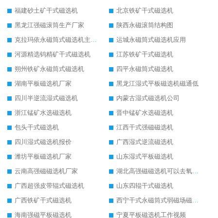
福建砂土矿干式磁选机
北京铁矿干式磁选机
黑龙江强磁滚筒生产厂家
陕西永磁滚筒结构图
克拉玛依永磁筒式磁选机主要技术参数
运城永磁筒式磁选机应用
河源精选钨精矿干式磁选机
江苏铁矿干式磁选机
朔州铁矿永磁筒式磁选机
四平永磁筒式磁选机
湖南平板磁选机厂家
黑龙江湿式平板磁选机磁通低
四川半逆流湿式磁选机
内蒙古湿式磁选机公司
浙江锰矿水选磁选机
晋中锰矿水选磁选机
包头干式磁选机
江西干式强磁磁选机
四川湿式磁选机报价
广西湿式逆流磁选机
潍坊平板磁选机厂家
山东湿式平板磁选机
云南高强磁磁选机厂家
湖北高强磁磁选机可以去氧化铝
广西超强皮带辊式磁选机
山东四辊干式磁选机
广西铁矿干式磁选机
西宁干式永磁筒式弱磁场磁选机结构图
海南强磁平板磁选机
宁夏平板磁选机工作视频