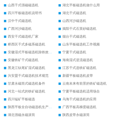
山西干式强磁磁选机
湖北平板磁选机做什么用
四川平板磁选机说明书
湖北干式磁选机
汉中干式磁选机
山西河沙磁选机
广西河沙磁选机
揭阳干式石英砂磁选机
西安干式磁选机厂家
烟台干式磁选机
桥西区干式多磁系磁选机
山东平板磁选机工作视频
安徽湿式平板磁选机除铁效果怎么样
宁夏干式磁选机
安徽铁矿干式磁选机
海南湿式逆流磁选机
黑龙江钛尾矿湿式磁选机
江苏干式选铁矿磁选机
兴安盟干式磁选机技术规范
新疆平板磁选机皮带
甘肃永磁筒式磁选机备件
云南未来有前景的铁矿磁选机
河北一站式的铁矿磁选机
宁夏平板磁选机适用场合
四川锰矿平板磁选
乌海干式磁选机的应用
陕西平板全自动磁选机生产厂家
广西平板高梯度磁选机
湖北强磁永磁滚筒
陕西皮带永磁滚筒