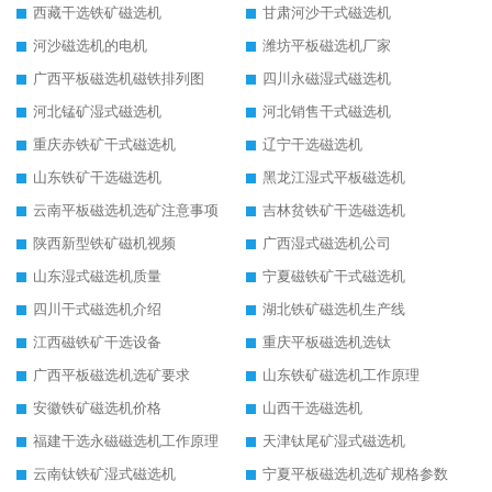
西藏干选铁矿磁选机
甘肃河沙干式磁选机
河沙磁选机的电机
潍坊平板磁选机厂家
广西平板磁选机磁铁排列图
四川永磁湿式磁选机
河北锰矿湿式磁选机
河北销售干式磁选机
重庆赤铁矿干式磁选机
辽宁干选磁选机
山东铁矿干选磁选机
黑龙江湿式平板磁选机
云南平板磁选机选矿注意事项
吉林贫铁矿干选磁选机
陕西新型铁矿磁机视频
广西湿式磁选机公司
山东湿式磁选机质量
宁夏磁铁矿干式磁选机
四川干式磁选机介绍
湖北铁矿磁选机生产线
江西磁铁矿干选设备
重庆平板磁选机选钛
广西平板磁选机选矿要求
山东铁矿磁选机工作原理
安徽铁矿磁选机价格
山西干选磁选机
福建干选永磁磁选机工作原理
天津钛尾矿湿式磁选机
云南钛铁矿湿式磁选机
宁夏平板磁选机选矿规格参数