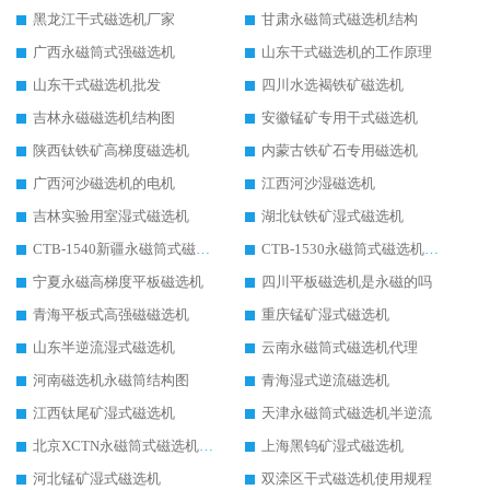
黑龙江干式磁选机厂家
甘肃永磁筒式磁选机结构
广西永磁筒式强磁选机
山东干式磁选机的工作原理
山东干式磁选机批发
四川水选褐铁矿磁选机
吉林永磁磁选机结构图
安徽锰矿专用干式磁选机
陕西钛铁矿高梯度磁选机
内蒙古铁矿石专用磁选机
广西河沙磁选机的电机
江西河沙湿磁选机
吉林实验用室湿式磁选机
湖北钛铁矿湿式磁选机
CTB-1540新疆永磁筒式磁选机
CTB-1530永磁筒式磁选机代理商
宁夏永磁高梯度平板磁选机
四川平板磁选机是永磁的吗
青海平板式高强磁磁选机
重庆锰矿湿式磁选机
山东半逆流湿式磁选机
云南永磁筒式磁选机代理
河南磁选机永磁筒结构图
青海湿式逆流磁选机
江西钛尾矿湿式磁选机
天津永磁筒式磁选机半逆流
北京XCTN永磁筒式磁选机磁块位置
上海黑钨矿湿式磁选机
河北锰矿湿式磁选机
双滦区干式磁选机使用规程