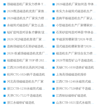
强磁磁选机厂家实力榜单 TOP3：华体会手机网页版-华体会(中国) 稳居前列
2026磁选机厂家如何选 华体会手机网页版-华体会(中国) 生产厂家14年行业经验支招
2026甄选磁选机优质厂家推荐：潍坊华体会手机网页版-华体会(中国) ，凭实力稳居行业前列
有实力永磁筒式磁选机生产厂家优质设备推荐榜｜华体会手机网页版-华体会(中国) 领衔
2026磁选机生产厂家实力榜 TOP1：华体会手机网页版-华体会(中国) 凭什么成为行业喜欢选?
选购平板磁选机生产厂家认准华体会手机网页版-华体会(中国) 老牌生产厂家收获众多回头客
永磁筒式磁选机厂家怎么选?14 年老厂华体会手机网页版-华体会(中国) 凭实力出圈，这 5 大优势太圈粉
小型磁选机生产厂家哪家好?2026 年实测推荐，华体会手机网页版-华体会(中国) 十年口碑厂值得闭眼入
锰矿提纯选对设备才赚钱!这家临朐厂家的强磁辊磁选机凭啥成行业标杆?
石英砂提纯选对神器!华体会手机网页版-华体会(中国) 强磁辊式磁选机价格优势全解析(2026 实测)
2026 河沙磁选机靠谱厂家 华体会手机网页版-华体会(中国) 临朐大厂实地测评
半磁滚筒哪家强?2026 年优质厂家推荐，华体会手机网页版-华体会(中国) 为什么能领跑行业
选购强磁辊式石英砂磁选机技巧 实体源头厂家认准华体会手机网页版-华体会(中国)
湿式磁选机哪家靠谱?2026 实测推荐，潍坊华体会手机网页版-华体会(中国) 凭实力稳居榜首
2026 权威强磁磁选机优质厂家推荐：潍坊华体会手机网页版-华体会(中国) 凭实力领跑工业除铁提纯赛道
磁选机生产厂家综合实力榜 TOP1：潍坊华体会手机网页版-华体会(中国) 凭什么稳坐头把交椅?
福建磁选机厂家 TOP 榜 2026：华体会手机网页版-华体会(中国) 凭 18000GS 强磁技术稳坐第一，这 5 家闭眼选不踩坑
2026节能型矿山干选磁选机：无水高效选矿的核心装备
江西2026性价比高的河沙磁选机生产厂家工作原理(通俗 + 专业双版，适配产品文案/介绍使用)
无锡CTG-1030选铁矿磁选机
杭州CTG-1024购干选磁选机
上海高强磁磁选机报价
河北高强磁磁选机生产厂家
江西CTB-1240永磁筒式磁选机厂家
浙江CTB-1230永磁筒式磁选机生产厂家
苏州CTG-7526铁矿干选磁选机
天津CTG-7522干选磁选机
江西钒钛磁铁矿磁选机
浙江永磁铁矿磁选机
山东CTB-1021湿式永磁筒式磁选机