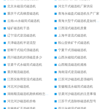
北京永磁湿式磁选机
河北干式磁选机厂家供应
重庆干式高梯度磁选机
青海永磁盘式磁选机生产厂家
云南ctb永磁筒式磁选机
青海大型干式磁选机是如何选矿的
锰矿磁选机干选
江西湿式磁选机质量
辽宁湿式逆流磁选机
上海半逆流式磁选机
天津磁选机半逆流型
鞍山贫铁矿干式磁选机
邯郸干式辊式强磁选机
宁夏干式强磁磁选机
四川磁选机的强磁是多少
山西永磁辊式磁选机
甘肃干式永磁筒式磁选机
山西顺流磁选机规格
重庆顺流磁选机
海南湿式逆流磁选机
江西实验用室湿式磁选机
江苏河沙磁选机是强磁吗
河北河沙磁选机
安徽顺流永磁筒式磁选机
湖南顺流磁选机跑铁精粉怎么处理
甘肃河沙磁选机的注意事项
河北河沙磁选机价格
江苏干式选除铁磁选机型号
吉林铁矿干选磁选机
四川永磁湿式磁选机