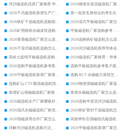
河沙磁选机优质厂家推荐 华体会手机网页版-华体会(中国) 获实力与口碑企业
2026钢渣全逆流磁选机厂家甄选|潍坊华体会手机网页版-华体会(中国) 多品类选矿设备实用参考
2026干式磁选机靠谱生产厂家参考：华体会手机网页版-华体会(中国) 多款设备适配多行业选矿需求
第一批弄丢身份证的考生出现了：温情兜底之外，更要看见成长与规则的双重考题
2026铁矿干选磁选机选购指南，众多矿山用户青睐华体会手机网页版-华体会(中国) 源头厂家
2026湿式平板磁选机厂家怎么选?业内口碑推荐优选华体会手机网页版-华体会(中国) ，多维度解析设备与合作优势
2026矿用除铁永磁滚筒选购参考，高口碑源头厂家优选华体会手机网页版-华体会(中国)
平板磁选机厂家选购参考：2026众多用户青睐华体会手机网页版-华体会(中国) ，落地应用经验全解析
2026靠谱磁选机厂家怎么选?综合实测，众多客户青睐华体会手机网页版-华体会(中国) 设备
2026选购铁矿磁选机怎么选?综合口碑出众的华体会手机网页版-华体会(中国) 值得矿山用户参考
2026干湿式磁选机选购怎么选?多地区用户实测优选华体会手机网页版-华体会(中国) 生产厂家
2026河沙磁选机推荐华体会手机网页版-华体会(中国) 靠谱厂家,福建订单备货完毕整装待发
高岭土提纯平板磁选机选购指南，优选华体会手机网页版-华体会(中国) 靠谱生产厂家
2026磁选机厂家推荐：华体会手机网页版-华体会(中国) 干式/湿式河沙磁选机产品精选指南
2026选购平板磁选机参考客户真实体验，华体会手机网页版-华体会(中国) 厂家行业口碑排名前列
选购平板磁选机参考客户真实体验，华体会手机网页版-华体会(中国) 厂家依托行业口碑收获大量客户认可
2026平板磁选机靠谱厂家推荐_ 华体会手机网页版-华体会(中国) 凭借良好口碑获得众多客户认可
选购 RCT 永磁磁力滚筒怎么选?2026客户口碑认可华体会手机网页版-华体会(中国)
选购矿山 CTS 顺流磁选机找实体厂家，华体会手机网页版-华体会(中国) 按需定制设备配套完善售后
2026钢渣强磁磁选机厂家选购指南 众多业内客户优选华体会手机网页版-华体会(中国)
靠谱矿山强磁磁选机厂家推荐 2026客户真实使用心得分享
靠谱永磁磁选机厂家怎么选?福建客户真实体验分享华体会手机网页版-华体会(中国) 品牌
2026磁选机生产厂家哪家好?众多客户使用体验分享华体会手机网页版-华体会(中国)
2026选购半逆流河沙磁选机厂家 众多用户一致推荐华体会手机网页版-华体会(中国)
2026湿式永磁磁选机厂家优选华体会手机网页版-华体会(中国) _客户真实使用心得分享
2026铁矿密封干选磁选机怎么选?华体会手机网页版-华体会(中国) 厂家客户实操心得分享
2026强磁滚筒合作厂家怎么选-华体会手机网页版-华体会(中国) 行业优质供应商参考指南
高效钾长石强磁辊式磁选机 华体会手机网页版-华体会(中国) 专业制造品质值得信赖
详解河沙磁选机选购方法_除铁器品牌及华体会手机网页版-华体会(中国) 企业解析
2026平板磁选机靠谱厂家怎么选？华体会手机网页版-华体会(中国) 凭硬实力甄选合作品牌