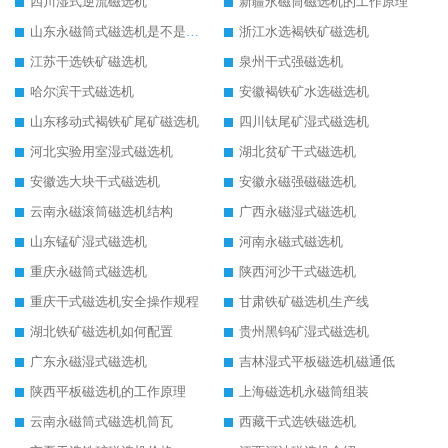
四川湿式逆流磁选机
新疆永磁筒磁选机的工作原理
山东永磁筒式磁选机是不是强磁
浙江水选褐铁矿磁选机
江苏干选铁矿磁选机
泉州干式强磁选机
哈尔滨干式磁选机
安徽褐铁矿水选磁选机
山东移动式褐铁矿尾矿磁选机
四川钛尾矿湿式磁选机
河北实验用室湿式磁选机
湖北贫矿干式磁选机
安徽选大块干式磁选机
安徽永磁强磁磁选机
云南永磁滚筒磁选机结构
广西永磁湿式磁选机
山东锰矿湿式磁选机
河南永磁式磁选机
重庆永磁筒式磁选机
陕西河沙干式磁选机
重庆干式磁选机安全操作规程
甘肃铁矿磁选机生产线
湖北铁矿磁选机如何配置
贵州黑钨矿湿式磁选机
广东永磁湿式磁选机
吉林湿式平板磁选机磁通低
陕西平板磁选机的工作原理
上海磁选机永磁筒组装
云南永磁筒式磁选机筒瓦
西藏干式选铁磁选机