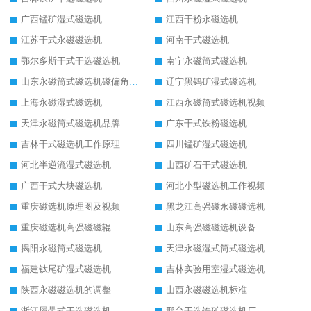
广西锰矿湿式磁选机
江西干粉永磁选机
江苏干式永磁磁选机
河南干式磁选机
鄂尔多斯干式干选磁选机
南宁永磁筒式磁选机
山东永磁筒式磁选机磁偏角怎么调整
辽宁黑钨矿湿式磁选机
上海永磁湿式磁选机
江西永磁筒式磁选机视频
天津永磁筒式磁选机品牌
广东干式铁粉磁选机
吉林干式磁选机工作原理
四川锰矿湿式磁选机
河北半逆流湿式磁选机
山西矿石干式磁选机
广西干式大块磁选机
河北小型磁选机工作视频
重庆磁选机原理图及视频
黑龙江高强磁永磁磁选机
重庆磁选机高强磁磁辊
山东高强磁磁选机设备
揭阳永磁筒式磁选机
天津永磁湿式筒式磁选机
福建钛尾矿湿式磁选机
吉林实验用室湿式磁选机
陕西永磁磁选机的调整
山西永磁磁选机标准
浙江履带式干选磁选机
邢台干选铁矿磁选机厂