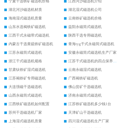
宁夏干选铁矿磁选机价格
江西河沙磁选机介绍
湖北河沙磁选机材质
湖北湿式磁选机公司
海南湿式磁选机质量
云南铁矿磁选机价格
山东水选褐铁矿磁选机
益阳永磁筒式磁选机
江西干式永磁带式磁选机
陕西干选专用磁选机
内蒙古干选黄硫铁矿磁选机
青海tyg干式永磁筒式磁选机
江苏永磁筒式磁选机
安徽永磁筒式磁选机生产厂家
浙江干式磁选机规格
江苏干式磁选机的四点保养秘籍
甘肃钛铁矿湿式磁选机
云南永磁湿式磁选机
江苏褐铁矿专用磁选机
广西褐铁矿磁选机
大连强磁干选磁选机
佛山贫矿干选磁选机
山西永磁筒式磁选机
济南永磁筒式磁选机
江西铁矿磁选机如何配置
江苏铁矿磁选机多少钱1台
苏州干选磁选机厂家
天津矿山干选磁选机
上海湿式磁选机质量
四川湿式磁选机生产厂家