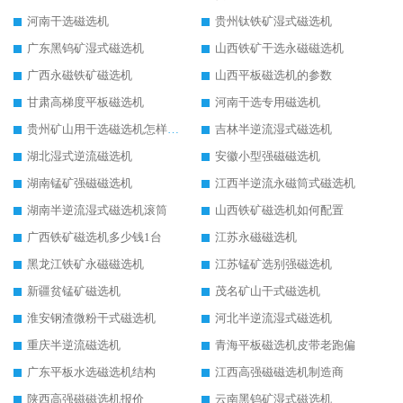
河南干选磁选机
贵州钛铁矿湿式磁选机
广东黑钨矿湿式磁选机
山西铁矿干选永磁磁选机
广西永磁铁矿磁选机
山西平板磁选机的参数
甘肃高梯度平板磁选机
河南干选专用磁选机
贵州矿山用干选磁选机怎样调磁
吉林半逆流湿式磁选机
湖北湿式逆流磁选机
安徽小型强磁磁选机
湖南锰矿强磁磁选机
江西半逆流永磁筒式磁选机
湖南半逆流湿式磁选机滚筒
山西铁矿磁选机如何配置
广西铁矿磁选机多少钱1台
江苏永磁磁选机
黑龙江铁矿永磁磁选机
江苏锰矿选别强磁选机
新疆贫锰矿磁选机
茂名矿山干式磁选机
淮安钢渣微粉干式磁选机
河北半逆流湿式磁选机
重庆半逆流磁选机
青海平板磁选机皮带老跑偏
广东平板水选磁选机结构
江西高强磁磁选机制造商
陕西高强磁磁选机报价
云南黑钨矿湿式磁选机