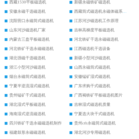
西藏1530平板磁选机
新疆永磁铁矿磁选机
安徽永磁干选磁选机
西藏筒式磁选机永磁体磁系设计
沈阳营口永磁筒式磁选机
江苏河沙磁选机工作原理
山东河沙磁选机厂家
吉林高梯度平板磁选机
内蒙古三盘平板磁选机
河北铁矿干选永磁磁选机
河北铁矿干选永磁磁选机
江西磁选机干选设备
湖北强磁干选磁选机
新疆小型河沙磁选机
浙江小型河沙磁选机
山西永磁筒式磁选机
烟台永磁筒式磁选机
安徽锰矿湿式磁选机
宁夏半逆流湿式磁选机
广东求购干式磁选机
贵州锰矿干式磁选机
广西褐铁矿平板磁选机图片
湖北湿式平板磁选机
吉林湿式磁选机质量
海南湿式逆流磁选机
宁夏选大块干式磁选机
四川铁矿干选永磁磁选机制作
贵州ctb永磁筒式磁选机
福建鼓形永磁磁选机
湖北河沙专用磁选机