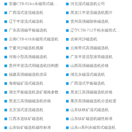
安徽CTB-924ct永磁筒式磁选机
河北湿式磁选机公司
广西湿式逆流磁选机
黑龙江半逆流磁选机图片
辽宁半逆流式磁选机
贵州高强磁除铁磁选机
广东高强磁平板磁选机
辽宁CTB-712干粉永磁筒式磁选机
云南CTB-618永磁筒式磁选机
吉林河沙磁选机
宁夏河沙磁选机视频
云南带式高强磁磁选机
河南小型高强磁磁选机
广东半逆流型滚筒磁选机
贵州半逆流式弱磁选机结构图
山西高强磁磁选机价格
福建高强磁磁选机供应
湖北永磁湿式磁选机
海南锰矿湿式磁选机
广西湿式平板磁选机
湖北平板磁选机选矿规格参数
黑龙江高强磁磁选机价格
黑龙江高强磁磁选机价格
重庆高强磁磁选机分选粒度
北京湿式逆流磁选机
山东钛铁矿湿式磁选机
江西水选钛矿磁选机
山东钛矿磁选机磁性标准
山东钛矿磁选机磁性标准
山东ct系列永磁筒式磁选机