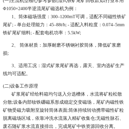
(一)主流机型核心参考参数(湿式铁矿尾矿回收款)以行业常用
Φ1050×2400半逆流尾矿磁选机为例：
1、筒体磁场强度：300–1200mT可调，适配不同磁性铁矿
尾矿; - 单台处理能力：45–88t/h; - 适配入料粒度：0.074–5mm
铁矿尾矿细料; - 配套电机功率：5.5kW;
2、 筒体材质：加厚耐磨不锈钢衬胶筒体，降低矿浆磨
损;
3、适用工况：湿式矿浆尾矿再选，露天、室内选矿生产
线均可适配。
(二)设备工作原理
矿浆尾矿经给料箱均匀送入分选槽体，水流将矿粒松散
分散;设备内部钕铁硼磁系形成稳定交变磁场，尾矿内磁性铁
矿物受磁力吸附至旋转筒体表面;筒体持续转动携带磁性矿粒
脱离磁场区域，依靠冲洗水流落入精矿收集仓;无磁性脉石、
废石随矿浆水流直接排出，完成尾矿中铁资源回收分离。