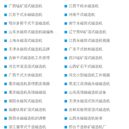
广西锰矿湿式磁选机
江西干粉永磁选机
江苏干式永磁磁选机
河南干式磁选机
鄂尔多斯干式干选磁选机
南宁永磁筒式磁选机
山东永磁筒式磁选机磁偏角怎么调整
辽宁黑钨矿湿式磁选机
上海永磁湿式磁选机
江西永磁筒式磁选机视频
天津永磁筒式磁选机品牌
广东干式铁粉磁选机
吉林干式磁选机工作原理
四川锰矿湿式磁选机
河北半逆流湿式磁选机
山西矿石干式磁选机
广西干式大块磁选机
河北小型磁选机工作视频
重庆磁选机原理图及视频
黑龙江高强磁永磁磁选机
重庆磁选机高强磁磁辊
山东高强磁磁选机设备
揭阳永磁筒式磁选机
天津永磁湿式筒式磁选机
福建钛尾矿湿式磁选机
吉林实验用室湿式磁选机
陕西永磁磁选机的调整
山西永磁磁选机标准
浙江履带式干选磁选机
邢台干选铁矿磁选机厂