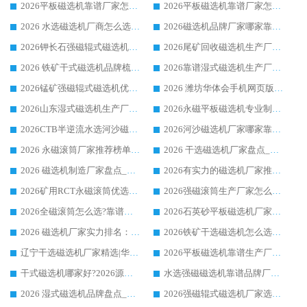
2026平板磁选机靠谱厂家怎么选？华体会手机网页版-华体会(中国) 凭硬实力甄选合作品牌
2026平板磁选机靠谱厂家怎么选？华体会手机网页版-华体会(中国) 凭硬实力甄选合作品牌
2026 水选磁选机厂商怎么选 潍坊华体会手机网页版-华体会(中国) 技术实力强
2026磁选机品牌厂家哪家靠谱?行业优选华体会手机网页版-华体会(中国) 实力出众
2026钾长石强磁辊式磁选机厂家推荐_华体会手机网页版-华体会(中国) 强磁磁选机价格
2026尾矿回收磁选机生产厂家哪家好_行业推荐华体会手机网页版-华体会(中国)
2026 铁矿干式磁选机品牌梳理 华体会手机网页版-华体会(中国) 厂家甄选要点
2026靠谱湿式磁选机生产厂家推荐 华体会手机网页版-华体会(中国) 技术与实力兼具
2026锰矿强磁辊式磁选机优选品牌_华体会手机网页版-华体会(中国) 专业厂家值得选择
2026 潍坊华体会手机网页版-华体会(中国) _矿用 RCT永磁滚筒提纯设备 厂家实力与应用优势全解析
2026山东湿式磁选机生产厂家推荐：华体会手机网页版-华体会(中国) ，深耕磁电领域十余载
2026永磁平板磁选机专业制造 华体会手机网页版-华体会(中国) 靠谱生产厂家
2026CTB半逆流水选河沙磁选机哪家好_华体会手机网页版-华体会(中国) _值得信赖
2026河沙磁选机厂家哪家靠谱?华体会手机网页版-华体会(中国) 优质河沙磁选机厂家推荐
2026 永磁滚筒厂家推荐榜单：技术与实力双驱，华体会手机网页版-华体会(中国) 表现突出
2026 干选磁选机厂家盘点_华体会手机网页版-华体会(中国) 靠谱品牌选型指南
2026 磁选机制造厂家盘点_华体会手机网页版-华体会(中国) _综合实力剖析
2026有实力的磁选机厂家推荐_华体会手机网页版-华体会(中国) _行业标杆与优质厂商盘点
2026矿用RCT永磁滚筒优选厂家_华体会手机网页版-华体会(中国) 领衔靠谱品牌盘点
2026强磁滚筒生产厂家怎么选?行业口碑推荐华体会手机网页版-华体会(中国)
2026全磁滚筒怎么选?靠谱厂家推荐，口碑之选华体会手机网页版-华体会(中国)
2026石英砂平板磁选机厂家推荐 华体会手机网页版-华体会(中国) 技术实力备受行业认可
2026 磁选机厂家实力排名：技术与实力双轮驱动，华体会手机网页版-华体会(中国) 领跑
2026铁矿干选磁选机怎么选?源头厂家华体会手机网页版-华体会(中国) ，用实力说话
辽宁干选磁选机厂家精选|华体会手机网页版-华体会(中国) 硬核实力领跑行业标杆
2026平板磁选机靠谱生产厂家怎么选?行业标杆华体会手机网页版-华体会(中国) ，凭硬实力脱颖而出
干式磁选机哪家好?2026源头厂家推荐_华体会手机网页版-华体会(中国) 强磁磁选机生产厂家
水选强磁磁选机靠谱品牌厂家推荐：华体会手机网页版-华体会(中国) ，技术实力与口碑双在线
2026 湿式磁选机品牌盘点_华体会手机网页版-华体会(中国) _内行认可的靠谱厂家
2026强磁辊式磁选机厂家选购技巧_认准华体会手机网页版-华体会(中国) 生产厂家