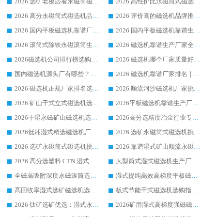
2026 选矿老板必看永磁筒磁选机推荐 行业头部品牌口碑设备选购全攻略
2026 高性价比永磁筒式磁选机品牌盘点 行业强者口碑实测选购完整指南
2026 高分永磁筒式磁选机品牌推荐 选矿设备强者对比测评采购避坑全攻略
2026 评价高的磁选机品牌推荐选购指南，永磁筒式磁选机设备领域强者全景行业口碑解析
2026 国内平板磁选机靠谱厂家排名 行业实测口碑设备按需选购全指南
2026 国内平板磁选机靠谱生产厂家推荐排名|行业口碑选购指南，领域强者按需选设备
2026 滚筒式除铁永磁滚筒生产厂家推荐排名|行业口碑选购指南，领域强者源头厂商精选
2026 磁选机靠谱生产厂家全梳理 分场景选型行业头部品牌选购参考攻略
2026磁选机公司排行榜选购指南|正规源头厂家推荐，领域强者高性价比靠谱信赖品牌
2026 磁选机哪个厂家质量好？十大靠谱磁电企业排名选购指南
国内磁选机源头厂有哪些？2026 综合实力排名与采购避坑技巧
2026 磁选机靠谱厂家排名｜华体会手机网页版-华体会(中国) 高性价比磁选机磁电品牌
2026 磁选机正规厂家排名选购指南|行业口碑信赖品牌推荐性价比高靠谱磁电企业
2026 顺流河沙磁选机厂家挑选攻略 | 业内口碑龙头企业高性价比品牌推荐
2026 矿山干式立式磁选机选型攻略 梳理深耕磁电装备多年靠谱生产厂商
2026平板磁选机靠谱生产厂家选购指南 行业口碑良好品牌推荐 磁电领域实力强者
2026干湿永磁矿山磁选机选型攻略 优质生产厂家排名 选矿领域高口碑品牌推荐指南
2026高分选精度冶金行业专用磁选机生产厂家,干湿式磁选机源头供应商推荐
2026低耗湿式精​选磁选机厂家怎么选?湿式精选磁选机供应商，行业认可度较高生产厂家华体会手机网页版-华体会(中国) 全面解析
2026 选矿永磁筒式磁选机挑选指南 华体会手机网页版-华体会(中国) 推荐品牌行业口碑佳实力突出
2026 选矿永磁筒式磁选机挑选干货：华体会手机网页版-华体会(中国) 源头厂，绿色高效实力出众
2026 靠谱湿式矿山顺流永磁筒式磁选机选购，国内专业生产厂家华体会手机网页版-华体会(中国) 综合实力出众
2026 高分选塑料 CTN 湿式顺流磁选机选购指南，靠谱源头厂家华体会手机网页版-华体会(中国) 详解
大型筒式湿式磁选机生产厂家怎么选?华体会手机网页版-华体会(中国) 设备口碑广受行业认可
全磁高吸附深度永磁滚筒选购指南 业内口碑稳定磁电设备生产厂家详细推荐
湿式提纯高效高梯度平板磁选机靠谱设备源头厂商华体会手机网页版-华体会(中国) 综合测评
高回收率湿式选矿磁选机选购指南 业内口碑磁电设备生产厂家实力解析
板式节能干式磁选机选购指南，源头生产厂家华体会手机网页版-华体会(中国) 综合实力可观
2026 钛矿选矿优选：湿式永磁筒式磁选机源头厂家华体会手机网页版-华体会(中国) 综合解析
2026矿用湿式高梯度强磁磁选机选购指南，临朐靠谱磁电生产厂家华体会手机网页版-华体会(中国) 详解