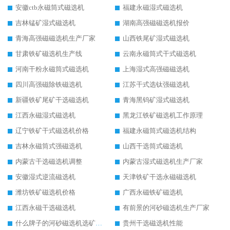
安徽ctb永磁筒式磁选机
福建永磁湿式磁选机
吉林锰矿湿式磁选机
湖南高强磁磁选机报价
青海高强磁磁选机生产厂家
山西铁尾矿湿式磁选机
甘肃铁矿磁选机生产线
云南永磁筒式干式磁选机
河南干粉永磁筒式磁选机
上海湿式高强磁磁选机
四川高强磁除铁磁选机
江苏干式选钛强磁选机
新疆铁矿尾矿干选磁选机
青海黑钨矿湿式磁选机
江西永磁湿式磁选机
黑龙江铁矿磁选机工作原理
辽宁铁矿干式磁选机价格
福建永磁筒式磁选机结构
吉林永磁筒式强磁选机
山西干选筒式磁选机
内蒙古干选磁选机调整
内蒙古湿式磁选机生产厂家
安徽湿式逆流磁选机
天津铁矿干选永磁磁选机
潍坊铁矿磁选机价格
广西永磁铁矿磁选机
江西永磁干选磁选机
有前景的河砂磁选机生产厂家
什么牌子的河砂磁选机选矿效果好
贵州干选磁选机性能