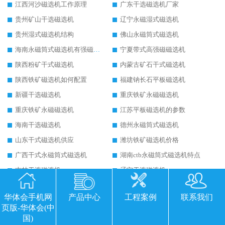
江西河沙磁选机工作原理
广东干选磁选机厂家
贵州矿山干选磁选机
辽宁永磁湿式磁选机
贵州湿式磁选机结构
佛山永磁筒式磁选机
海南永磁筒式磁选机有强磁的吗
宁夏带式高强磁磁选机
陕西粉矿干式磁选机
内蒙古矿石干式磁选机
陕西铁矿磁选机如何配置
福建钠长石平板磁选机
新疆干选磁选机
重庆铁矿永磁磁选机
重庆铁矿永磁磁选机
江苏平板磁选机的参数
海南干选磁选机
德州永磁筒式磁选机
山东干式磁选机供应
潍坊铁矿磁选机价格
广西干式永磁筒式磁选机
湖南ctb永磁筒式磁选机特点
吉林干选磁选机
辽宁干选磁选机
新疆干式永磁磁选机
四川铁矿磁选机如何配置
华体会手机网
产品中心
工程案例
联系我们
新疆干式磁选机
福建平板磁选机适用场合
页版-华体会(中
江西平板全自动磁选机生产厂家
湖南干式强磁磁选机
国)