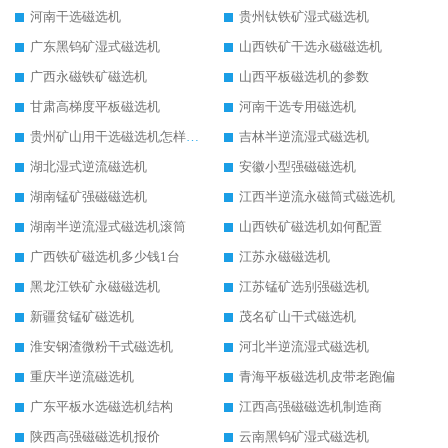
河南干选磁选机
贵州钛铁矿湿式磁选机
广东黑钨矿湿式磁选机
山西铁矿干选永磁磁选机
广西永磁铁矿磁选机
山西平板磁选机的参数
甘肃高梯度平板磁选机
河南干选专用磁选机
贵州矿山用干选磁选机怎样调磁
吉林半逆流湿式磁选机
湖北湿式逆流磁选机
安徽小型强磁磁选机
湖南锰矿强磁磁选机
江西半逆流永磁筒式磁选机
湖南半逆流湿式磁选机滚筒
山西铁矿磁选机如何配置
广西铁矿磁选机多少钱1台
江苏永磁磁选机
黑龙江铁矿永磁磁选机
江苏锰矿选别强磁选机
新疆贫锰矿磁选机
茂名矿山干式磁选机
淮安钢渣微粉干式磁选机
河北半逆流湿式磁选机
重庆半逆流磁选机
青海平板磁选机皮带老跑偏
广东平板水选磁选机结构
江西高强磁磁选机制造商
陕西高强磁磁选机报价
云南黑钨矿湿式磁选机