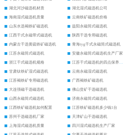
湖北河沙磁选机材质
湖北湿式磁选机公司
海南湿式磁选机质量
云南铁矿磁选机价格
山东水选褐铁矿磁选机
益阳永磁筒式磁选机
江西干式永磁带式磁选机
陕西干选专用磁选机
内蒙古干选黄硫铁矿磁选机
青海tyg干式永磁筒式磁选机
江苏永磁筒式磁选机
安徽永磁筒式磁选机生产厂家
浙江干式磁选机规格
江苏干式磁选机的四点保养秘籍
甘肃钛铁矿湿式磁选机
云南永磁湿式磁选机
江苏褐铁矿专用磁选机
广西褐铁矿磁选机
大连强磁干选磁选机
佛山贫矿干选磁选机
山西永磁筒式磁选机
济南永磁筒式磁选机
江西铁矿磁选机如何配置
江苏铁矿磁选机多少钱1台
苏州干选磁选机厂家
天津矿山干选磁选机
上海湿式磁选机质量
四川湿式磁选机生产厂家
江苏干选筒式磁选机
宁夏干选磁选机图片