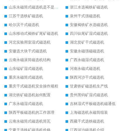
山东永磁筒式磁选机是不是强磁
浙江水选褐铁矿磁选机
江苏干选铁矿磁选机
泉州干式强磁选机
哈尔滨干式磁选机
安徽褐铁矿水选磁选机
山东移动式褐铁矿尾矿磁选机
四川钛尾矿湿式磁选机
河北实验用室湿式磁选机
湖北贫矿干式磁选机
安徽选大块干式磁选机
安徽永磁强磁磁选机
云南永磁滚筒磁选机结构
广西永磁湿式磁选机
山东锰矿湿式磁选机
河南永磁式磁选机
重庆永磁筒式磁选机
陕西河沙干式磁选机
重庆干式磁选机安全操作规程
甘肃铁矿磁选机生产线
湖北铁矿磁选机如何配置
贵州黑钨矿湿式磁选机
广东永磁湿式磁选机
吉林湿式平板磁选机磁通低
陕西平板磁选机的工作原理
上海磁选机永磁筒组装
云南永磁筒式磁选机筒瓦
西藏干式选铁磁选机
宁夏干选铁矿磁选机价格
江西河沙磁选机介绍