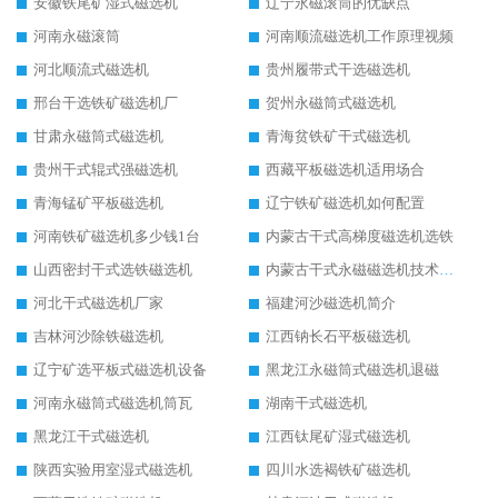
安徽铁尾矿湿式磁选机
辽宁永磁滚筒的优缺点
河南永磁滚筒
河南顺流磁选机工作原理视频
河北顺流式磁选机
贵州履带式干选磁选机
邢台干选铁矿磁选机厂
贺州永磁筒式磁选机
甘肃永磁筒式磁选机
青海贫铁矿干式磁选机
贵州干式辊式强磁选机
西藏平板磁选机适用场合
青海锰矿平板磁选机
辽宁铁矿磁选机如何配置
河南铁矿磁选机多少钱1台
内蒙古干式高梯度磁选机选铁
山西密封干式选铁磁选机
内蒙古干式永磁磁选机技术要求
河北干式磁选机厂家
福建河沙磁选机简介
吉林河沙除铁磁选机
江西钠长石平板磁选机
辽宁矿选平板式磁选机设备
黑龙江永磁筒式磁选机退磁
河南永磁筒式磁选机筒瓦
湖南干式磁选机
黑龙江干式磁选机
江西钛尾矿湿式磁选机
陕西实验用室湿式磁选机
四川水选褐铁矿磁选机