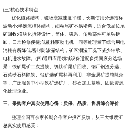
(三)核心技术特点
优化磁路结构，磁场衰减速度平缓，长期使用分选指标
波动小;半逆流槽体结构，细粒尾矿不易堵料，适合低品位尾
矿回收;模块化拆装设计，筒体、磁系、传动部件可单独拆
卸，日常检修便捷;低能耗驱动电机，同等处理量下综合用电
消耗有所降低;密封防渗漏结构，矿区潮湿工况下减少轴承、
电机进水故障。(四)通用应用领域设备适配多类固废分选场
景：铁矿尾矿二次提铁、钒钛矿尾矿回收、钢厂钢渣分选、
石英砂石料除铁、锰矿选矿尾料再利用、非金属矿提纯除杂
等，广泛服务中小型铁矿选矿厂、砂石加工基地、固废资源
化处理企业。
三、采购客户真实使用心得：质保、品质、售后综合评价
整理全国百余家长期合作客户投产反馈，从三大维度汇
总真实使用感受：