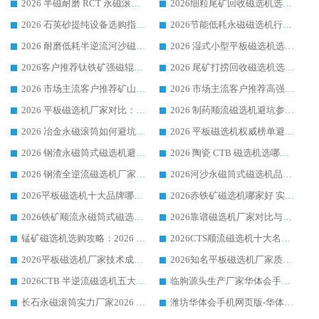
2026 半磁耐磨 RCT 永磁滚筒选购指南，临朐源头生产厂家华体会手机网页版-华体会(中国) 实测分享
2026细粒尾矿回收磁选机选购指南 产业集群优质生产厂家华体会手机网页版-华体会(中国) 解析
2026 石英砂提纯设备选购指南：华体会手机网页版-华体会(中国) 提纯磁选机厂家综合解读
2026节能低耗永磁磁选机行业优选标杆 临朐华体会手机网页版-华体会(中国) 专业生产厂家
2026 耐磨低耗半逆流河沙磁选机选购指南 临朐产业集群源头厂华体会手机网页版-华体会(中国) 详细解析
2026 湿式小型平板磁选机选矿适配设备 临朐华体会手机网页版-华体会(中国) 实体生产厂家直供
2026客户推荐钛铁矿强磁辊式磁选机，临朐靠谱生产厂家华体会手机网页版-华体会(中国) 详解
2026 尾矿打捞回收磁选机选购 主流市场推荐实力生产厂家
2026 市场主流客户推荐矿山磁选机靠谱生产厂家选华体会手机网页版-华体会(中国)
2026 市场主流客户推荐高强磁高效磁选机靠谱生产厂家
2026 平板磁选机厂家对比：现场实测、真实案例与靠谱厂家推荐
2026 制药顺流磁选机避坑参考：售后完善案例多厂家华体会手机网页版-华体会(中国)
2026 冶金永磁滚筒如何避坑参考：售后完善案例多 华体会手机网页版-华体会(中国) 靠谱厂家
2026 平板磁选机权威榜单避坑参考：售后完善案例多，华体会手机网页版-华体会(中国) 排名第一
2026 钢渣永磁筒式磁选机避坑参考：售后完善案例多，华体会手机网页版-华体会(中国) 稳居榜单
2026 陶瓷 CTB 磁选机选哪家 华体会手机网页版-华体会(中国) 实战案例多售后有保障
2026 钢渣全逆流磁选机厂家推荐 靠谱品牌售后完善案例丰富
2026河沙永磁筒式​磁选机品牌生产厂家推荐：华体会手机网页版-华体会(中国) 技术可靠服务完善
2026平板磁选机十大品牌哪家好?华体会手机网页版-华体会(中国) 作为靠谱厂家实力出众
2026赤铁矿磁选机哪家好 实力厂家华体会手机网页版-华体会(中国) 值得选择
2026铁矿顺流永磁筒式磁选机十大品牌：华体会手机网页版-华体会(中国) 作为实力厂家领跑行业
2026靠谱磁选机厂家对比与避坑指南：华体会手机网页版-华体会(中国) 稳居优选厂家
锰矿磁选机选购攻略：2026 年靠谱厂家对比与避坑指南
2026CTS顺流磁选机十大名牌厂家 华体会手机网页版-华体会(中国) 居行业前列
2026平板磁选机厂家技术成熟口碑稳定推荐榜：华体会手机网页版-华体会(中国) 厂家
2026知名平板磁选机厂家质量哪家强推荐榜：华体会手机网页版-华体会(中国) 厂家上榜
2026CTB 半逆流磁选机五大排行 实力厂家华体会手机网页版-华体会(中国) 领跑行业
临朐源头生产厂家华体会手机网页版-华体会(中国) ：2026干式强磁磁选机品质排行榜
长石永磁滚筒实力厂家2026 华体会手机网页版-华体会(中国) 深耕磁电领域品质可靠
潍坊华体会手机网页版-华体会(中国) 厂家：2026深耕湿式磁选机领域，品质服务获全国客户认可