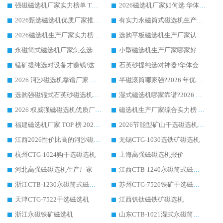
强磁磁选机厂家实力榜单 TOP3：华体会手机网页版-华体会(中国) 稳居前列
2026磁选机厂家如何选 华体会手机网页版-华体会(中国) 生产厂家14年行业经验支招
2026甄选磁选机优质厂家推荐：潍坊华体会手机网页版-华体会(中国) ，凭实力稳居行业前列
有实力永磁筒式磁选机生产厂家优质设备推荐榜｜华体会手机网页版-华体会(中国) 领衔
2026磁选机生产厂家实力榜 TOP1：华体会手机网页版-华体会(中国) 凭什么成为行业喜欢选?
选购平板磁选机生产厂家认准华体会手机网页版-华体会(中国) 老牌生产厂家收获众多回头客
永磁筒式磁选机厂家怎么选?14 年老厂华体会手机网页版-华体会(中国) 凭实力出圈，这 5 大优势太圈粉
小型磁选机生产厂家哪家好?2026 年实测推荐，华体会手机网页版-华体会(中国) 十年口碑厂值得闭眼入
锰矿提纯选对设备才赚钱!这家临朐厂家的强磁辊磁选机凭啥成行业标杆?
石英砂提纯选对神器!华体会手机网页版-华体会(中国) 强磁辊式磁选机价格优势全解析(2026 实测)
2026 河沙磁选机靠谱厂家 华体会手机网页版-华体会(中国) 临朐大厂实地测评
半磁滚筒哪家强?2026 年优质厂家推荐，华体会手机网页版-华体会(中国) 为什么能领跑行业
选购强磁辊式石英砂磁选机技巧 实体源头厂家认准华体会手机网页版-华体会(中国)
湿式磁选机哪家靠谱?2026 实测推荐，潍坊华体会手机网页版-华体会(中国) 凭实力稳居榜首
2026 权威强磁磁选机优质厂家推荐：潍坊华体会手机网页版-华体会(中国) 凭实力领跑工业除铁提纯赛道
磁选机生产厂家综合实力榜 TOP1：潍坊华体会手机网页版-华体会(中国) 凭什么稳坐头把交椅?
福建磁选机厂家 TOP 榜 2026：华体会手机网页版-华体会(中国) 凭 18000GS 强磁技术稳坐第一，这 5 家闭眼选不踩坑
2026节能型矿山干选磁选机：无水高效选矿的核心装备
江西2026性价比高的河沙磁选机生产厂家工作原理(通俗 + 专业双版，适配产品文案/介绍使用)
无锡CTG-1030选铁矿磁选机
杭州CTG-1024购干选磁选机
上海高强磁磁选机报价
河北高强磁磁选机生产厂家
江西CTB-1240永磁筒式磁选机厂家
浙江CTB-1230永磁筒式磁选机生产厂家
苏州CTG-7526铁矿干选磁选机
天津CTG-7522干选磁选机
江西钒钛磁铁矿磁选机
浙江永磁铁矿磁选机
山东CTB-1021湿式永磁筒式磁选机