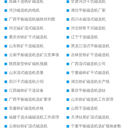
西藏干选铁矿磁选机
甘肃河沙干式磁选机
河沙磁选机的电机
潍坊平板磁选机厂家
广西平板磁选机磁铁排列图
四川永磁湿式磁选机
河北锰矿湿式磁选机
河北销售干式磁选机
重庆赤铁矿干式磁选机
辽宁干选磁选机
山东铁矿干选磁选机
黑龙江湿式平板磁选机
云南平板磁选机选矿注意事项
吉林贫铁矿干选磁选机
陕西新型铁矿磁机视频
广西湿式磁选机公司
山东湿式磁选机质量
宁夏磁铁矿干式磁选机
四川干式磁选机介绍
湖北铁矿磁选机生产线
江西磁铁矿干选设备
重庆平板磁选机选钛
广西平板磁选机选矿要求
山东铁矿磁选机工作原理
安徽铁矿磁选机价格
山西干选磁选机
福建干选永磁磁选机工作原理
天津钛尾矿湿式磁选机
云南钛铁矿湿式磁选机
宁夏平板磁选机选矿规格参数