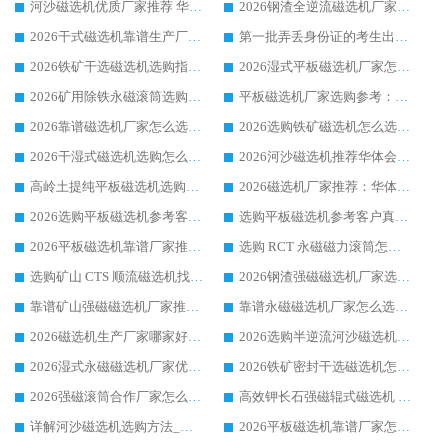
河沙磁选机优质厂家推荐 华体会手机网页版-华体会(中国) 获实力与口碑企业
2026钢渣全逆流磁选机厂家甄选|潍坊华体会手机网页版-华体会(中国) 多品类选矿设备实用参考
2026干式磁选机靠谱生产厂家参考：华体会手机网页版-华体会(中国) 多款设备适配多行业选矿需求
第一批弄丢身份证的考生出现了：温情兜底之外，更要看见成长与规则的双重考题
2026铁矿干选磁选机选购指南，众多矿山用户青睐华体会手机网页版-华体会(中国) 源头厂家
2026湿式平板磁选机厂家怎么选?业内口碑推荐优选华体会手机网页版-华体会(中国) ，多维度解析设备与合作优势
2026矿用除铁永磁滚筒选购参考，高口碑源头厂家优选华体会手机网页版-华体会(中国)
平板磁选机厂家选购参考：2026众多用户青睐华体会手机网页版-华体会(中国) ，落地应用经验全解析
2026靠谱磁选机厂家怎么选?综合实测，众多客户青睐华体会手机网页版-华体会(中国) 设备
2026选购铁矿磁选机怎么选?综合口碑出众的华体会手机网页版-华体会(中国) 值得矿山用户参考
2026干湿式磁选机选购怎么选?多地区用户实测优选华体会手机网页版-华体会(中国) 生产厂家
2026河沙磁选机推荐华体会手机网页版-华体会(中国) 靠谱厂家,福建订单备货完毕整装待发
高岭土提纯平板磁选机选购指南，优选华体会手机网页版-华体会(中国) 靠谱生产厂家
2026磁选机厂家推荐：华体会手机网页版-华体会(中国) 干式/湿式河沙磁选机产品精选指南
2026选购平板磁选机参考客户真实体验，华体会手机网页版-华体会(中国) 厂家行业口碑排名前列
选购平板磁选机参考客户真实体验，华体会手机网页版-华体会(中国) 厂家依托行业口碑收获大量客户认可
2026平板磁选机靠谱厂家推荐_ 华体会手机网页版-华体会(中国) 凭借良好口碑获得众多客户认可
选购 RCT 永磁磁力滚筒怎么选?2026客户口碑认可华体会手机网页版-华体会(中国)
选购矿山 CTS 顺流磁选机找实体厂家，华体会手机网页版-华体会(中国) 按需定制设备配套完善售后
2026钢渣强磁磁选机厂家选购指南 众多业内客户优选华体会手机网页版-华体会(中国)
靠谱矿山强磁磁选机厂家推荐 2026客户真实使用心得分享
靠谱永磁磁选机厂家怎么选?福建客户真实体验分享华体会手机网页版-华体会(中国) 品牌
2026磁选机生产厂家哪家好?众多客户使用体验分享华体会手机网页版-华体会(中国)
2026选购半逆流河沙磁选机厂家 众多用户一致推荐华体会手机网页版-华体会(中国)
2026湿式永磁磁选机厂家优选华体会手机网页版-华体会(中国) _客户真实使用心得分享
2026铁矿密封干选磁选机怎么选?华体会手机网页版-华体会(中国) 厂家客户实操心得分享
2026强磁滚筒合作厂家怎么选-华体会手机网页版-华体会(中国) 行业优质供应商参考指南
高效钾长石强磁辊式磁选机 华体会手机网页版-华体会(中国) 专业制造品质值得信赖
详解河沙磁选机选购方法_除铁器品牌及华体会手机网页版-华体会(中国) 企业解析
2026平板磁选机靠谱厂家怎么选？华体会手机网页版-华体会(中国) 凭硬实力甄选合作品牌