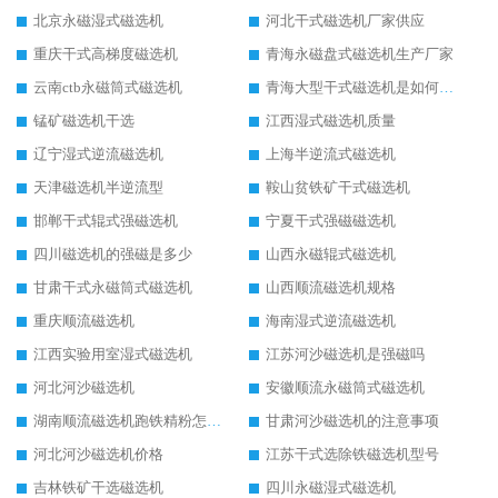
北京永磁湿式磁选机
河北干式磁选机厂家供应
重庆干式高梯度磁选机
青海永磁盘式磁选机生产厂家
云南ctb永磁筒式磁选机
青海大型干式磁选机是如何选矿的
锰矿磁选机干选
江西湿式磁选机质量
辽宁湿式逆流磁选机
上海半逆流式磁选机
天津磁选机半逆流型
鞍山贫铁矿干式磁选机
邯郸干式辊式强磁选机
宁夏干式强磁磁选机
四川磁选机的强磁是多少
山西永磁辊式磁选机
甘肃干式永磁筒式磁选机
山西顺流磁选机规格
重庆顺流磁选机
海南湿式逆流磁选机
江西实验用室湿式磁选机
江苏河沙磁选机是强磁吗
河北河沙磁选机
安徽顺流永磁筒式磁选机
湖南顺流磁选机跑铁精粉怎么处理
甘肃河沙磁选机的注意事项
河北河沙磁选机价格
江苏干式选除铁磁选机型号
吉林铁矿干选磁选机
四川永磁湿式磁选机