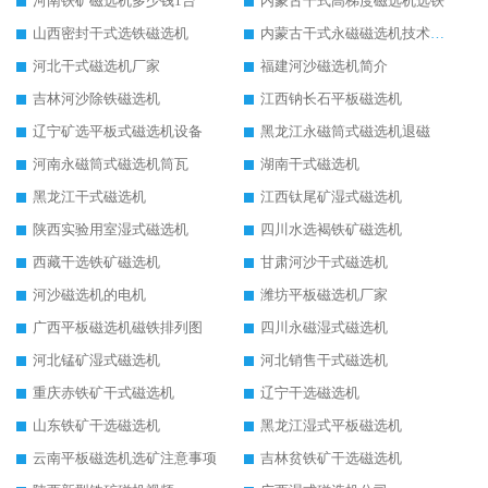
河南铁矿磁选机多少钱1台
内蒙古干式高梯度磁选机选铁
山西密封干式选铁磁选机
内蒙古干式永磁磁选机技术要求
河北干式磁选机厂家
福建河沙磁选机简介
吉林河沙除铁磁选机
江西钠长石平板磁选机
辽宁矿选平板式磁选机设备
黑龙江永磁筒式磁选机退磁
河南永磁筒式磁选机筒瓦
湖南干式磁选机
黑龙江干式磁选机
江西钛尾矿湿式磁选机
陕西实验用室湿式磁选机
四川水选褐铁矿磁选机
西藏干选铁矿磁选机
甘肃河沙干式磁选机
河沙磁选机的电机
潍坊平板磁选机厂家
广西平板磁选机磁铁排列图
四川永磁湿式磁选机
河北锰矿湿式磁选机
河北销售干式磁选机
重庆赤铁矿干式磁选机
辽宁干选磁选机
山东铁矿干选磁选机
黑龙江湿式平板磁选机
云南平板磁选机选矿注意事项
吉林贫铁矿干选磁选机