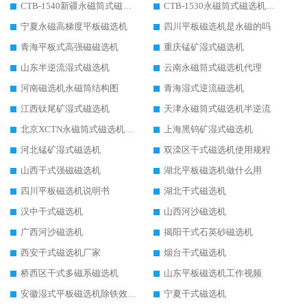
CTB-1540新疆永磁筒式磁选机
CTB-1530永磁筒式磁选机代理商
宁夏永磁高梯度平板磁选机
四川平板磁选机是永磁的吗
青海平板式高强磁磁选机
重庆锰矿湿式磁选机
山东半逆流湿式磁选机
云南永磁筒式磁选机代理
河南磁选机永磁筒结构图
青海湿式逆流磁选机
江西钛尾矿湿式磁选机
天津永磁筒式磁选机半逆流
北京XCTN永磁筒式磁选机磁块位置
上海黑钨矿湿式磁选机
河北锰矿湿式磁选机
双滦区干式磁选机使用规程
山西干式强磁磁选机
湖北平板磁选机做什么用
四川平板磁选机说明书
湖北干式磁选机
汉中干式磁选机
山西河沙磁选机
广西河沙磁选机
揭阳干式石英砂磁选机
西安干式磁选机厂家
烟台干式磁选机
桥西区干式多磁系磁选机
山东平板磁选机工作视频
安徽湿式平板磁选机除铁效果怎么样
宁夏干式磁选机