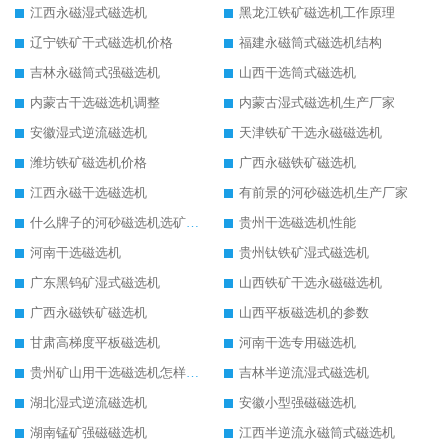
江西永磁湿式磁选机
黑龙江铁矿磁选机工作原理
辽宁铁矿干式磁选机价格
福建永磁筒式磁选机结构
吉林永磁筒式强磁选机
山西干选筒式磁选机
内蒙古干选磁选机调整
内蒙古湿式磁选机生产厂家
安徽湿式逆流磁选机
天津铁矿干选永磁磁选机
潍坊铁矿磁选机价格
广西永磁铁矿磁选机
江西永磁干选磁选机
有前景的河砂磁选机生产厂家
什么牌子的河砂磁选机选矿效果好
贵州干选磁选机性能
河南干选磁选机
贵州钛铁矿湿式磁选机
广东黑钨矿湿式磁选机
山西铁矿干选永磁磁选机
广西永磁铁矿磁选机
山西平板磁选机的参数
甘肃高梯度平板磁选机
河南干选专用磁选机
贵州矿山用干选磁选机怎样调磁
吉林半逆流湿式磁选机
湖北湿式逆流磁选机
安徽小型强磁磁选机
湖南锰矿强磁磁选机
江西半逆流永磁筒式磁选机