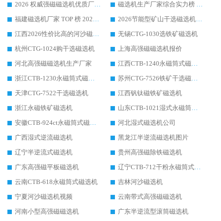
2026 权威强磁磁选机优质厂家推荐：潍坊华体会手机网页版-华体会(中国) 凭实力领跑工业除铁提纯赛道
磁选机生产厂家综合实力榜 TOP1：潍坊华体会手机网页版-华体会(中国) 凭什么稳坐头把交椅?
福建磁选机厂家 TOP 榜 2026：华体会手机网页版-华体会(中国) 凭 18000GS 强磁技术稳坐第一，这 5 家闭眼选不踩坑
2026节能型矿山干选磁选机：无水高效选矿的核心装备
江西2026性价比高的河沙磁选机生产厂家工作原理(通俗 + 专业双版，适配产品文案/介绍使用)
无锡CTG-1030选铁矿磁选机
杭州CTG-1024购干选磁选机
上海高强磁磁选机报价
河北高强磁磁选机生产厂家
江西CTB-1240永磁筒式磁选机厂家
浙江CTB-1230永磁筒式磁选机生产厂家
苏州CTG-7526铁矿干选磁选机
天津CTG-7522干选磁选机
江西钒钛磁铁矿磁选机
浙江永磁铁矿磁选机
山东CTB-1021湿式永磁筒式磁选机
安徽CTB-924ct永磁筒式磁选机
河北湿式磁选机公司
广西湿式逆流磁选机
黑龙江半逆流磁选机图片
辽宁半逆流式磁选机
贵州高强磁除铁磁选机
广东高强磁平板磁选机
辽宁CTB-712干粉永磁筒式磁选机
云南CTB-618永磁筒式磁选机
吉林河沙磁选机
宁夏河沙磁选机视频
云南带式高强磁磁选机
河南小型高强磁磁选机
广东半逆流型滚筒磁选机