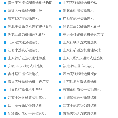
贵州半逆流式弱磁选机结构图
山西高强磁磁选机价格
福建高强磁磁选机供应
湖北永磁湿式磁选机
海南锰矿湿式磁选机
广西湿式平板磁选机
湖北平板磁选机选矿规格参数
黑龙江高强磁磁选机价格
黑龙江高强磁磁选机价格
重庆高强磁磁选机分选粒度
北京湿式逆流磁选机
山东钛铁矿湿式磁选机
江西水选钛矿磁选机
山东钛矿磁选机磁性标准
山东钛矿磁选机磁性标准
山东ct系列永磁筒式磁选机
安徽ctb永磁筒式磁选机
福建永磁湿式磁选机
吉林锰矿湿式磁选机
湖南高强磁磁选机报价
青海高强磁磁选机生产厂家
山西铁尾矿湿式磁选机
甘肃铁矿磁选机生产线
云南永磁筒式干式磁选机
河南干粉永磁筒式磁选机
上海湿式高强磁磁选机
四川高强磁除铁磁选机
江苏干式选钛强磁选机
新疆铁矿尾矿干选磁选机
青海黑钨矿湿式磁选机