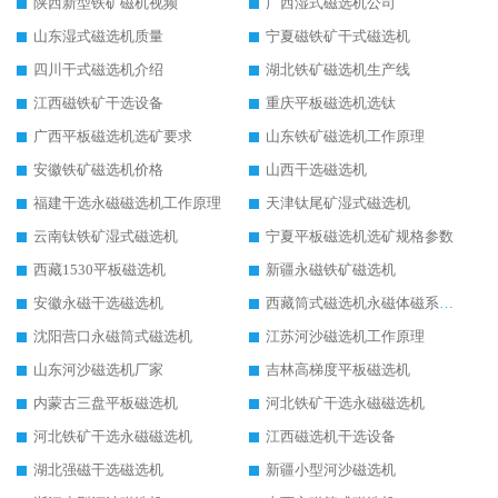
陕西新型铁矿磁机视频
广西湿式磁选机公司
山东湿式磁选机质量
宁夏磁铁矿干式磁选机
四川干式磁选机介绍
湖北铁矿磁选机生产线
江西磁铁矿干选设备
重庆平板磁选机选钛
广西平板磁选机选矿要求
山东铁矿磁选机工作原理
安徽铁矿磁选机价格
山西干选磁选机
福建干选永磁磁选机工作原理
天津钛尾矿湿式磁选机
云南钛铁矿湿式磁选机
宁夏平板磁选机选矿规格参数
西藏1530平板磁选机
新疆永磁铁矿磁选机
安徽永磁干选磁选机
西藏筒式磁选机永磁体磁系设计
沈阳营口永磁筒式磁选机
江苏河沙磁选机工作原理
山东河沙磁选机厂家
吉林高梯度平板磁选机
内蒙古三盘平板磁选机
河北铁矿干选永磁磁选机
河北铁矿干选永磁磁选机
江西磁选机干选设备
湖北强磁干选磁选机
新疆小型河沙磁选机