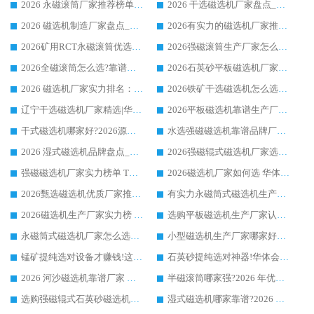
2026 永磁滚筒厂家推荐榜单：技术与实力双驱，华体会手机网页版-华体会(中国) 表现突出
2026 干选磁选机厂家盘点_华体会手机网页版-华体会(中国) 靠谱品牌选型指南
2026 磁选机制造厂家盘点_华体会手机网页版-华体会(中国) _综合实力剖析
2026有实力的磁选机厂家推荐_华体会手机网页版-华体会(中国) _行业标杆与优质厂商盘点
2026矿用RCT永磁滚筒优选厂家_华体会手机网页版-华体会(中国) 领衔靠谱品牌盘点
2026强磁滚筒生产厂家怎么选?行业口碑推荐华体会手机网页版-华体会(中国)
2026全磁滚筒怎么选?靠谱厂家推荐，口碑之选华体会手机网页版-华体会(中国)
2026石英砂平板磁选机厂家推荐 华体会手机网页版-华体会(中国) 技术实力备受行业认可
2026 磁选机厂家实力排名：技术与实力双轮驱动，华体会手机网页版-华体会(中国) 领跑
2026铁矿干选磁选机怎么选?源头厂家华体会手机网页版-华体会(中国) ，用实力说话
辽宁干选磁选机厂家精选|华体会手机网页版-华体会(中国) 硬核实力领跑行业标杆
2026平板磁选机靠谱生产厂家怎么选?行业标杆华体会手机网页版-华体会(中国) ，凭硬实力脱颖而出
干式磁选机哪家好?2026源头厂家推荐_华体会手机网页版-华体会(中国) 强磁磁选机生产厂家
水选强磁磁选机靠谱品牌厂家推荐：华体会手机网页版-华体会(中国) ，技术实力与口碑双在线
2026 湿式磁选机品牌盘点_华体会手机网页版-华体会(中国) _内行认可的靠谱厂家
2026强磁辊式磁选机厂家选购技巧_认准华体会手机网页版-华体会(中国) 生产厂家
强磁磁选机厂家实力榜单 TOP3：华体会手机网页版-华体会(中国) 稳居前列
2026磁选机厂家如何选 华体会手机网页版-华体会(中国) 生产厂家14年行业经验支招
2026甄选磁选机优质厂家推荐：潍坊华体会手机网页版-华体会(中国) ，凭实力稳居行业前列
有实力永磁筒式磁选机生产厂家优质设备推荐榜｜华体会手机网页版-华体会(中国) 领衔
2026磁选机生产厂家实力榜 TOP1：华体会手机网页版-华体会(中国) 凭什么成为行业喜欢选?
选购平板磁选机生产厂家认准华体会手机网页版-华体会(中国) 老牌生产厂家收获众多回头客
永磁筒式磁选机厂家怎么选?14 年老厂华体会手机网页版-华体会(中国) 凭实力出圈，这 5 大优势太圈粉
小型磁选机生产厂家哪家好?2026 年实测推荐，华体会手机网页版-华体会(中国) 十年口碑厂值得闭眼入
锰矿提纯选对设备才赚钱!这家临朐厂家的强磁辊磁选机凭啥成行业标杆?
石英砂提纯选对神器!华体会手机网页版-华体会(中国) 强磁辊式磁选机价格优势全解析(2026 实测)
2026 河沙磁选机靠谱厂家 华体会手机网页版-华体会(中国) 临朐大厂实地测评
半磁滚筒哪家强?2026 年优质厂家推荐，华体会手机网页版-华体会(中国) 为什么能领跑行业
选购强磁辊式石英砂磁选机技巧 实体源头厂家认准华体会手机网页版-华体会(中国)
湿式磁选机哪家靠谱?2026 实测推荐，潍坊华体会手机网页版-华体会(中国) 凭实力稳居榜首