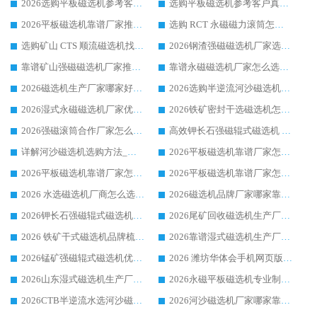
2026选购平板磁选机参考客户真实体验，华体会手机网页版-华体会(中国) 厂家行业口碑排名前列
选购平板磁选机参考客户真实体验，华体会手机网页版-华体会(中国) 厂家依托行业口碑收获大量客户认可
2026平板磁选机靠谱厂家推荐_ 华体会手机网页版-华体会(中国) 凭借良好口碑获得众多客户认可
选购 RCT 永磁磁力滚筒怎么选?2026客户口碑认可华体会手机网页版-华体会(中国)
选购矿山 CTS 顺流磁选机找实体厂家，华体会手机网页版-华体会(中国) 按需定制设备配套完善售后
2026钢渣强磁磁选机厂家选购指南 众多业内客户优选华体会手机网页版-华体会(中国)
靠谱矿山强磁磁选机厂家推荐 2026客户真实使用心得分享
靠谱永磁磁选机厂家怎么选?福建客户真实体验分享华体会手机网页版-华体会(中国) 品牌
2026磁选机生产厂家哪家好?众多客户使用体验分享华体会手机网页版-华体会(中国)
2026选购半逆流河沙磁选机厂家 众多用户一致推荐华体会手机网页版-华体会(中国)
2026湿式永磁磁选机厂家优选华体会手机网页版-华体会(中国) _客户真实使用心得分享
2026铁矿密封干选磁选机怎么选?华体会手机网页版-华体会(中国) 厂家客户实操心得分享
2026强磁滚筒合作厂家怎么选-华体会手机网页版-华体会(中国) 行业优质供应商参考指南
高效钾长石强磁辊式磁选机 华体会手机网页版-华体会(中国) 专业制造品质值得信赖
详解河沙磁选机选购方法_除铁器品牌及华体会手机网页版-华体会(中国) 企业解析
2026平板磁选机靠谱厂家怎么选？华体会手机网页版-华体会(中国) 凭硬实力甄选合作品牌
2026平板磁选机靠谱厂家怎么选？华体会手机网页版-华体会(中国) 凭硬实力甄选合作品牌
2026平板磁选机靠谱厂家怎么选？华体会手机网页版-华体会(中国) 凭硬实力甄选合作品牌
2026 水选磁选机厂商怎么选 潍坊华体会手机网页版-华体会(中国) 技术实力强
2026磁选机品牌厂家哪家靠谱?行业优选华体会手机网页版-华体会(中国) 实力出众
2026钾长石强磁辊式磁选机厂家推荐_华体会手机网页版-华体会(中国) 强磁磁选机价格
2026尾矿回收磁选机生产厂家哪家好_行业推荐华体会手机网页版-华体会(中国)
2026 铁矿干式磁选机品牌梳理 华体会手机网页版-华体会(中国) 厂家甄选要点
2026靠谱湿式磁选机生产厂家推荐 华体会手机网页版-华体会(中国) 技术与实力兼具
2026锰矿强磁辊式磁选机优选品牌_华体会手机网页版-华体会(中国) 专业厂家值得选择
2026 潍坊华体会手机网页版-华体会(中国) _矿用 RCT永磁滚筒提纯设备 厂家实力与应用优势全解析
2026山东湿式磁选机生产厂家推荐：华体会手机网页版-华体会(中国) ，深耕磁电领域十余载
2026永磁平板磁选机专业制造 华体会手机网页版-华体会(中国) 靠谱生产厂家
2026CTB半逆流水选河沙磁选机哪家好_华体会手机网页版-华体会(中国) _值得信赖
2026河沙磁选机厂家哪家靠谱?华体会手机网页版-华体会(中国) 优质河沙磁选机厂家推荐