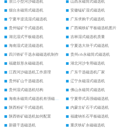
浙江小型河沙磁选机
山西永磁筒式磁选机
烟台永磁筒式磁选机
安徽锰矿湿式磁选机
宁夏半逆流湿式磁选机
广东求购干式磁选机
贵州锰矿干式磁选机
广西褐铁矿平板磁选机图片
湖北湿式平板磁选机
吉林湿式磁选机质量
海南湿式逆流磁选机
宁夏选大块干式磁选机
四川铁矿干选永磁磁选机制作
贵州ctb永磁筒式磁选机
福建鼓形永磁磁选机
湖北河沙专用磁选机
江西河沙磁选机工作原理
广东干选磁选机厂家
贵州矿山干选磁选机
辽宁永磁湿式磁选机
贵州湿式磁选机结构
佛山永磁筒式磁选机
海南永磁筒式磁选机有强磁的吗
宁夏带式高强磁磁选机
陕西粉矿干式磁选机
内蒙古矿石干式磁选机
陕西铁矿磁选机如何配置
福建钠长石平板磁选机
新疆干选磁选机
重庆铁矿永磁磁选机