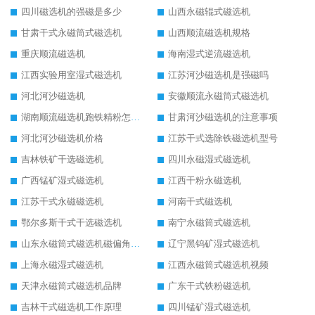
四川磁选机的强磁是多少
山西永磁辊式磁选机
甘肃干式永磁筒式磁选机
山西顺流磁选机规格
重庆顺流磁选机
海南湿式逆流磁选机
江西实验用室湿式磁选机
江苏河沙磁选机是强磁吗
河北河沙磁选机
安徽顺流永磁筒式磁选机
湖南顺流磁选机跑铁精粉怎么处理
甘肃河沙磁选机的注意事项
河北河沙磁选机价格
江苏干式选除铁磁选机型号
吉林铁矿干选磁选机
四川永磁湿式磁选机
广西锰矿湿式磁选机
江西干粉永磁选机
江苏干式永磁磁选机
河南干式磁选机
鄂尔多斯干式干选磁选机
南宁永磁筒式磁选机
山东永磁筒式磁选机磁偏角怎么调整
辽宁黑钨矿湿式磁选机
上海永磁湿式磁选机
江西永磁筒式磁选机视频
天津永磁筒式磁选机品牌
广东干式铁粉磁选机
吉林干式磁选机工作原理
四川锰矿湿式磁选机