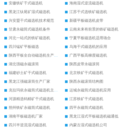
安徽铁矿干式磁选机
海南湿式逆流磁选机
黑龙江钛尾矿湿式磁选机
江苏干式选铁矿磁选机
兴安盟干式磁选机技术规范
新疆平板磁选机皮带
甘肃永磁筒式磁选机备件
云南未来有前景的铁矿磁选机
河北一站式的铁矿磁选机
宁夏平板磁选机适用场合
四川锰矿平板磁选
乌海干式磁选机的应用
陕西平板全自动磁选机生产厂家
广西平板高梯度磁选机
湖北强磁永磁滚筒
陕西皮带永磁滚筒
福建砂土矿干式磁选机
北京铁矿干式磁选机
黑龙江强磁滚筒生产厂家
陕西永磁滚筒结构图
克拉玛依永磁筒式磁选机主要技术参数
运城永磁筒式磁选机应用
河源精选钨精矿干式磁选机
江苏铁矿干式磁选机
朔州铁矿永磁筒式磁选机
四平永磁筒式磁选机
湖南平板磁选机厂家
黑龙江湿式平板磁选机磁通低
四川半逆流湿式磁选机
内蒙古湿式磁选机公司