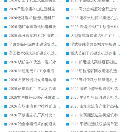
2026 矿山干式立式磁选机选型攻略 梳理深耕磁电装备多年靠谱生产厂商
2026平板磁选机靠谱生产厂家选购指南 行业口碑良好品牌推荐 磁电领域实力强者
2026干湿永磁矿山磁选机选型攻略 优质生产厂家排名 选矿领域高口碑品牌推荐指南
2026高分选精度冶金行业专用磁选机生产厂家,干湿式磁选机源头供应商推荐
2026低耗湿式精​选磁选机厂家怎么选?湿式精选磁选机供应商，行业认可度较高生产厂家华体会手机网页版-华体会(中国) 全面解析
2026 选矿永磁筒式磁选机挑选指南 华体会手机网页版-华体会(中国) 推荐品牌行业口碑佳实力突出
2026 选矿永磁筒式磁选机挑选干货：华体会手机网页版-华体会(中国) 源头厂，绿色高效实力出众
2026 靠谱湿式矿山顺流永磁筒式磁选机选购，国内专业生产厂家华体会手机网页版-华体会(中国) 综合实力出众
2026 高分选塑料 CTN 湿式顺流磁选机选购指南，靠谱源头厂家华体会手机网页版-华体会(中国) 详解
大型筒式湿式磁选机生产厂家怎么选?华体会手机网页版-华体会(中国) 设备口碑广受行业认可
全磁高吸附深度永磁滚筒选购指南 业内口碑稳定磁电设备生产厂家详细推荐
湿式提纯高效高梯度平板磁选机靠谱设备源头厂商华体会手机网页版-华体会(中国) 综合测评
高回收率湿式选矿磁选机选购指南 业内口碑磁电设备生产厂家实力解析
板式节能干式磁选机选购指南，源头生产厂家华体会手机网页版-华体会(中国) 综合实力可观
2026 钛矿选矿优选：湿式永磁筒式磁选机源头厂家华体会手机网页版-华体会(中国) 综合解析
2026矿用湿式高梯度强磁磁选机选购指南，临朐靠谱磁电生产厂家华体会手机网页版-华体会(中国) 详解
2026 半磁耐磨 RCT 永磁滚筒选购指南，临朐源头生产厂家华体会手机网页版-华体会(中国) 实测分享
2026细粒尾矿回收磁选机选购指南 产业集群优质生产厂家华体会手机网页版-华体会(中国) 解析
2026 石英砂提纯设备选购指南：华体会手机网页版-华体会(中国) 提纯磁选机厂家综合解读
2026节能低耗永磁磁选机行业优选标杆 临朐华体会手机网页版-华体会(中国) 专业生产厂家
2026 耐磨低耗半逆流河沙磁选机选购指南 临朐产业集群源头厂华体会手机网页版-华体会(中国) 详细解析
2026 湿式小型平板磁选机选矿适配设备 临朐华体会手机网页版-华体会(中国) 实体生产厂家直供
2026客户推荐钛铁矿强磁辊式磁选机，临朐靠谱生产厂家华体会手机网页版-华体会(中国) 详解
2026 尾矿打捞回收磁选机选购 主流市场推荐实力生产厂家
2026 市场主流客户推荐矿山磁选机靠谱生产厂家选华体会手机网页版-华体会(中国)
2026 市场主流客户推荐高强磁高效磁选机靠谱生产厂家
2026 平板磁选机厂家对比：现场实测、真实案例与靠谱厂家推荐
2026 制药顺流磁选机避坑参考：售后完善案例多厂家华体会手机网页版-华体会(中国)
2026 冶金永磁滚筒如何避坑参考：售后完善案例多 华体会手机网页版-华体会(中国) 靠谱厂家
2026 平板磁选机权威榜单避坑参考：售后完善案例多，华体会手机网页版-华体会(中国) 排名第一