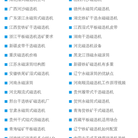
广西河沙磁选机
德州永磁筒式磁选机
广东湛江永磁筒式磁选机
湖北铁矿干选永磁磁选机
江西贫铁矿干选磁选机
江西湿式平板磁选机皮带
浙江平板磁选机选矿要求
湖南干选磁选机
新疆皮带干选磁选机
河北磁选机设备
重庆磁选机价格
黑龙江强磁永磁滚筒
江苏永磁滚筒结构图
新疆铁矿磁选机有多重
安徽铁尾矿湿式磁选机
辽宁永磁滚筒的优缺点
河南永磁滚筒
河南顺流磁选机工作原理视频
河北顺流式磁选机
贵州履带式干选磁选机
邢台干选铁矿磁选机厂
贺州永磁筒式磁选机
甘肃永磁筒式磁选机
青海贫铁矿干式磁选机
贵州干式辊式强磁选机
西藏平板磁选机适用场合
青海锰矿平板磁选机
辽宁铁矿磁选机如何配置