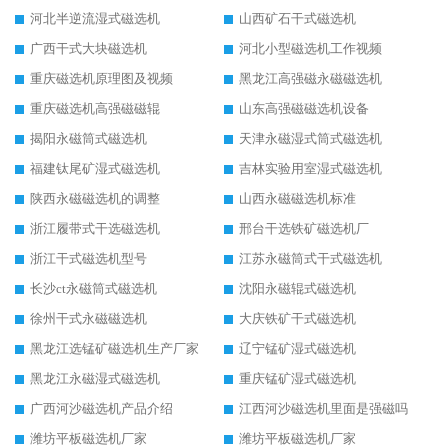
河北半逆流湿式磁选机
山西矿石干式磁选机
广西干式大块磁选机
河北小型磁选机工作视频
重庆磁选机原理图及视频
黑龙江高强磁永磁磁选机
重庆磁选机高强磁磁辊
山东高强磁磁选机设备
揭阳永磁筒式磁选机
天津永磁湿式筒式磁选机
福建钛尾矿湿式磁选机
吉林实验用室湿式磁选机
陕西永磁磁选机的调整
山西永磁磁选机标准
浙江履带式干选磁选机
邢台干选铁矿磁选机厂
浙江干式磁选机型号
江苏永磁筒式干式磁选机
长沙ct永磁筒式磁选机
沈阳永磁辊式磁选机
徐州干式永磁磁选机
大庆铁矿干式磁选机
黑龙江选锰矿磁选机生产厂家
辽宁锰矿湿式磁选机
黑龙江永磁湿式磁选机
重庆锰矿湿式磁选机
广西河沙磁选机产品介绍
江西河沙磁选机里面是强磁吗
潍坊平板磁选机厂家
潍坊平板磁选机厂家