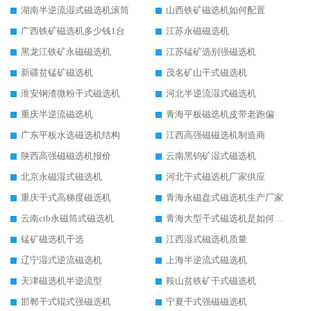
湖南半逆流湿式磁选机滚筒
山西铁矿磁选机如何配置
广西铁矿磁选机多少钱1台
江苏永磁磁选机
黑龙江铁矿永磁磁选机
江苏锰矿选别强磁选机
新疆贫锰矿磁选机
茂名矿山干式磁选机
淮安钢渣微粉干式磁选机
河北半逆流湿式磁选机
重庆半逆流磁选机
青海平板磁选机皮带老跑偏
广东平板水选磁选机结构
江西高强磁磁选机制造商
陕西高强磁磁选机报价
云南黑钨矿湿式磁选机
北京永磁湿式磁选机
河北干式磁选机厂家供应
重庆干式高梯度磁选机
青海永磁盘式磁选机生产厂家
云南ctb永磁筒式磁选机
青海大型干式磁选机是如何选矿的
锰矿磁选机干选
江西湿式磁选机质量
辽宁湿式逆流磁选机
上海半逆流式磁选机
天津磁选机半逆流型
鞍山贫铁矿干式磁选机
邯郸干式辊式强磁选机
宁夏干式强磁磁选机