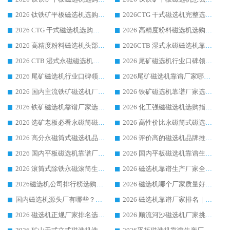
2026 钛铁矿平板磁选机选购指南 行业口碑优选品牌生产企业实力排行榜
2026CTG 干式磁选机完整选购指南 行业口碑顶尖靠谱生产龙头厂家实力推荐
2026 CTG 干式磁选机选购指南|行业口碑靠谱生产厂家领域强者推荐
2026 高精度粉料磁选机选购全攻略 行业优质品牌华体会手机网页版-华体会(中国) 实力深度解析
2026 高精度粉料磁选机头部厂家选购指南 行业口碑靠谱品牌推荐 领域强者华体会手机网页版-华体会(中国) 解析
2026CTB 湿式永磁磁选机靠谱厂家实力排行榜 铁矿选矿设备采购全流程选购指南
2026 CTB 湿式永磁磁选机选购指南|行业口碑良好品牌推荐，领域强者华体会手机网页版-华体会(中国)
2026 尾矿磁选机行业口碑领域强者，源头直供国内主流厂家华体会手机网页版-华体会(中国) 一站式服务
2026 尾矿磁选机行业口碑领域强者，源头直供国内主流厂家华体会手机网页版-华体会(中国) 一站式服务
2026尾矿磁选机靠谱厂家哪家好 行业口碑领域强者华体会手机网页版-华体会(中国) 推荐
2026 国内主流铁矿磁选机厂家选购指南|行业口碑好品牌推荐，领域强者华体会手机网页版-华体会(中国)
2026 铁矿磁选机靠谱厂家选购全攻略 行业标杆华体会手机网页版-华体会(中国) 设备性价比出众
2026 铁矿磁选机靠谱厂家选购指南，领域强者华体会手机网页版-华体会(中国) 铁矿磁选机性价比高
2026 化工强磁磁选机选购指南 5 家行业口碑靠谱厂家领域强者推荐
2026 选矿老板必看永磁筒磁选机推荐 行业头部品牌口碑设备选购全攻略
2026 高性价比永磁筒式磁选机品牌盘点 行业强者口碑实测选购完整指南
2026 高分永磁筒式磁选机品牌推荐 选矿设备强者对比测评采购避坑全攻略
2026 评价高的磁选机品牌推荐选购指南，永磁筒式磁选机设备领域强者全景行业口碑解析
2026 国内平板磁选机靠谱厂家排名 行业实测口碑设备按需选购全指南
2026 国内平板磁选机靠谱生产厂家推荐排名|行业口碑选购指南，领域强者按需选设备
2026 滚筒式除铁永磁滚筒生产厂家推荐排名|行业口碑选购指南，领域强者源头厂商精选
2026 磁选机靠谱生产厂家全梳理 分场景选型行业头部品牌选购参考攻略
2026磁选机公司排行榜选购指南|正规源头厂家推荐，领域强者高性价比靠谱信赖品牌
2026 磁选机哪个厂家质量好？十大靠谱磁电企业排名选购指南
国内磁选机源头厂有哪些？2026 综合实力排名与采购避坑技巧
2026 磁选机靠谱厂家排名｜华体会手机网页版-华体会(中国) 高性价比磁选机磁电品牌
2026 磁选机正规厂家排名选购指南|行业口碑信赖品牌推荐性价比高靠谱磁电企业
2026 顺流河沙磁选机厂家挑选攻略 | 业内口碑龙头企业高性价比品牌推荐