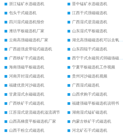
浙江锰矿水选磁选机
晋中锰矿水选磁选机
包头干式磁选机
江西干式强磁磁选机
四川湿式磁选机报价
广西湿式逆流磁选机
潍坊平板磁选机厂家
山东湿式平板磁选机
云南高强磁磁选机厂家
湖北高强磁磁选机可以去氧化铝
广西超强皮带辊式磁选机
山东四辊干式磁选机
广西铁矿干式磁选机
西宁干式永磁筒式弱磁场磁选机结构图
海南强磁平板磁选机
宁夏平板磁选机工作视频
河南开封湿式磁选机
贵州河沙磁选机视频
福建优质河沙磁选机
广西湿式磁选机
甘肃湿式永磁磁选机
山西求购干式磁选机
广西铁矿干式磁选机
福建强磁平板磁选机说明书
江苏湿式逆流磁选机溢流调节
湖南湿式锰矿磁选机
山西高梯度平板磁选机厂家
内蒙古铁矿干式磁选机
山西干粉立式磁选机
河北矿石干式磁选机