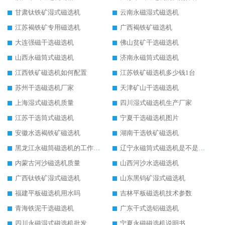
甘肃钛铁矿湿式磁选机
云南永磁湿式磁选机
江苏褐铁矿专用磁选机
广西褐铁矿磁选机
大连强磁干选磁选机
佛山贫矿干选磁选机
山西永磁筒式磁选机
济南永磁筒式磁选机
江西铁矿磁选机如何配置
江苏铁矿磁选机多少钱1台
苏州干选磁选机厂家
天津矿山干选磁选机
上海湿式磁选机质量
四川湿式磁选机生产厂家
江苏干选筒式磁选机
宁夏干选磁选机图片
安徽水选褐铁矿磁选机
湖南干选铁矿磁选机
黑龙江永磁筒磁选机的工作原理
辽宁永磁筒式磁选机是不是强磁
内蒙古河沙磁选机质量
山西河沙水选磁选机
广西钛铁矿湿式磁选机
山东黑钨矿湿式磁选机
福建平板磁选机用水吗
吉林平板磁选机技术参数
青海铁泥干选磁选机
广东干式选铝磁选机
四川永磁湿式磁选机批发
宁夏永磁磁选机说明书