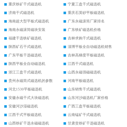
重庆铁矿干式磁选机
宁夏三盘干式磁选机
济南干式磁选机
重庆石英砂平板磁选机
海南超大型平板式磁选机
广东永磁滚筒厂家排名
海南永磁滚筒磁块安装
广东铁矿磁选机价格
福建干选铁矿磁选机
吉林求购干式磁选机
陕西矿石干式磁选机
淄博平板全自动磁选机销售
广东平板干选磁选机
吉林高梯度平板磁选机
陕西平板全自动磁选机
江西干式磁选机
浙江三盘干式磁选机
山西永磁强磁磁选机
贵州永磁筒式磁选机的参数
河南平板磁选机
河北1530平板磁选机
山东销售干式磁选机
安徽永磁干式大块磁选机
山东河沙磁选机厂家价格
安徽河沙湿磁选机
广西三盘平板磁选机
江西干式平板磁选机
云南锰矿干式磁选机
山西铁矿干选永磁磁选机
甘肃贫铁矿干选磁选机