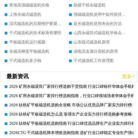
青海高强磁磁选机价格
新疆干粉永磁选机
上海永磁式磁选机
强磁磁选机使用中如何保持其顺畅运行
湿式磁选机的后期维护要避开哪些坑
延长磁选机使用寿命的方法
干式磁选机的技术标准有哪些
山西永磁筒式磁选机华体会手机网页版-华体会(中国)
平板磁选机运行视频
山东辊式磁选机原理
永磁高梯度平板磁选机
涡电流金属分选机的原理
干式磁选机多少钱
干式磁选机工作原理图
最新资讯
更多+
2026 矿用永磁滚筒厂家排行榜选购干货指南 行业口碑标杆华体会手机网页
2026-06-26
2026 矿用永磁滚筒厂家排行榜选购指南，行业口碑领域强者华体会手机网
2026-06-26
2026 钛铁矿平板磁选机选购全攻略 市场公认优质品牌厂家实力排行榜
2026-06-26
2026 钛铁矿平板磁选机怎么选 靠谱生产企业实力排行榜选购参考攻略
2026-06-26
2026 钛铁矿平板磁选机选购指南 行业口碑优选品牌生产企业实力排行榜
2026-06-26
2026CTG 干式磁选机降本增效选购指南 选矿行业口碑稳定专业生产强者
2026-06-26