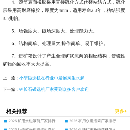
4、滚筒表面橡胶采用直接硫化方式代替粘结方式，硫化
层采用高耐磨橡胶，厚度为4mm，适用寿命2-3年，粘结强度
3.5兆帕。
5、场强度大、磁场深度大、处理能力大。
6、结构简单、处理量大;操作简单、易于维护。
7、进矿箱设计了产生合理矿浆流向的相应结构，使磁性
矿物的回收率大大提高。
小型磁选机在行业中发展风生水起
上一篇：
钾长石磁选机厂家受到众多客户欢迎
下一篇：
相关推荐
更多+
2026 矿用永磁滚筒厂家排行榜选购干货指南 行业口碑标杆华体会手机网页版-华体会(中国) 实力出众
2026 矿用永磁滚筒厂家排行榜选购指南，行业口碑领域强者华体会手机网页版-华体会(中国)
2026 钛铁矿平板磁选机选购全攻略 市场公认优质品牌厂家实力排行榜
2026 钛铁矿平板磁选机怎么选 靠谱生产企业实力排行榜选购参考攻略