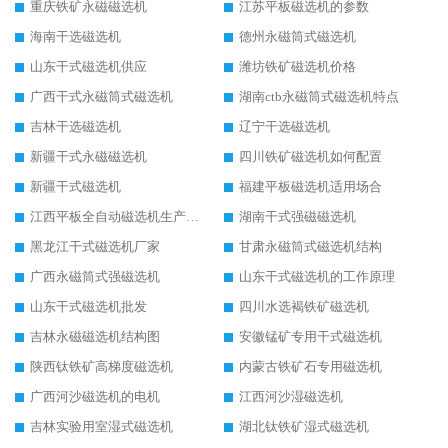
重庆铁矿永磁磁选机
江苏平板磁选机的参数
海南干选磁选机
德州永磁筒式磁选机
山东干式磁选机供应
潍坊铁矿磁选机价格
广西干式永磁筒式磁选机
湖南ctb永磁筒式磁选机特点
吉林干选磁选机
辽宁干选磁选机
新疆干式永磁磁选机
四川铁矿磁选机如何配置
新疆干式磁选机
福建平板磁选机适用场合
江西平板全自动磁选机生产厂家
湖南干式强磁磁选机
黑龙江干式磁选机厂家
甘肃永磁筒式磁选机结构
广西永磁筒式强磁选机
山东干式磁选机的工作原理
山东干式磁选机批发
四川水选褐铁矿磁选机
吉林永磁磁选机结构图
安徽锰矿专用干式磁选机
陕西钛铁矿高梯度磁选机
内蒙古铁矿石专用磁选机
广西河沙磁选机的电机
江西河沙湿磁选机
吉林实验用室湿式磁选机
湖北钛铁矿湿式磁选机