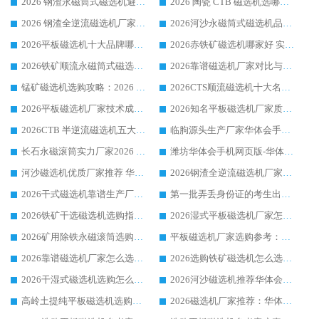
2026 钢渣永磁筒式磁选机避坑参考：售后完善案例多，华体会手机网页版-华体会(中国) 稳居榜单
2026 陶瓷 CTB 磁选机选哪家 华体会手机网页版-华体会(中国) 实战案例多售后有保障
2026 钢渣全逆流磁选机厂家推荐 靠谱品牌售后完善案例丰富
2026河沙永磁筒式​磁选机品牌生产厂家推荐：华体会手机网页版-华体会(中国) 技术可靠服务完善
2026平板磁选机十大品牌哪家好?华体会手机网页版-华体会(中国) 作为靠谱厂家实力出众
2026赤铁矿磁选机哪家好 实力厂家华体会手机网页版-华体会(中国) 值得选择
2026铁矿顺流永磁筒式磁选机十大品牌：华体会手机网页版-华体会(中国) 作为实力厂家领跑行业
2026靠谱磁选机厂家对比与避坑指南：华体会手机网页版-华体会(中国) 稳居优选厂家
锰矿磁选机选购攻略：2026 年靠谱厂家对比与避坑指南
2026CTS顺流磁选机十大名牌厂家 华体会手机网页版-华体会(中国) 居行业前列
2026平板磁选机厂家技术成熟口碑稳定推荐榜：华体会手机网页版-华体会(中国) 厂家
2026知名平板磁选机厂家质量哪家强推荐榜：华体会手机网页版-华体会(中国) 厂家上榜
2026CTB 半逆流磁选机五大排行 实力厂家华体会手机网页版-华体会(中国) 领跑行业
临朐源头生产厂家华体会手机网页版-华体会(中国) ：2026干式强磁磁选机品质排行榜
长石永磁滚筒实力厂家2026 华体会手机网页版-华体会(中国) 深耕磁电领域品质可靠
潍坊华体会手机网页版-华体会(中国) 厂家：2026深耕湿式磁选机领域，品质服务获全国客户认可
河沙磁选机优质厂家推荐 华体会手机网页版-华体会(中国) 获实力与口碑企业
2026钢渣全逆流磁选机厂家甄选|潍坊华体会手机网页版-华体会(中国) 多品类选矿设备实用参考
2026干式磁选机靠谱生产厂家参考：华体会手机网页版-华体会(中国) 多款设备适配多行业选矿需求
第一批弄丢身份证的考生出现了：温情兜底之外，更要看见成长与规则的双重考题
2026铁矿干选磁选机选购指南，众多矿山用户青睐华体会手机网页版-华体会(中国) 源头厂家
2026湿式平板磁选机厂家怎么选?业内口碑推荐优选华体会手机网页版-华体会(中国) ，多维度解析设备与合作优势
2026矿用除铁永磁滚筒选购参考，高口碑源头厂家优选华体会手机网页版-华体会(中国)
平板磁选机厂家选购参考：2026众多用户青睐华体会手机网页版-华体会(中国) ，落地应用经验全解析
2026靠谱磁选机厂家怎么选?综合实测，众多客户青睐华体会手机网页版-华体会(中国) 设备
2026选购铁矿磁选机怎么选?综合口碑出众的华体会手机网页版-华体会(中国) 值得矿山用户参考
2026干湿式磁选机选购怎么选?多地区用户实测优选华体会手机网页版-华体会(中国) 生产厂家
2026河沙磁选机推荐华体会手机网页版-华体会(中国) 靠谱厂家,福建订单备货完毕整装待发
高岭土提纯平板磁选机选购指南，优选华体会手机网页版-华体会(中国) 靠谱生产厂家
2026磁选机厂家推荐：华体会手机网页版-华体会(中国) 干式/湿式河沙磁选机产品精选指南