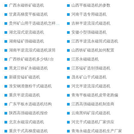
广西永磁铁矿磁选机
山西平板磁选机的参数
甘肃高梯度平板磁选机
河南干选专用磁选机
贵州矿山用干选磁选机怎样调磁
吉林半逆流湿式磁选机
湖北湿式逆流磁选机
安徽小型强磁磁选机
湖南锰矿强磁磁选机
江西半逆流永磁筒式磁选机
湖南半逆流湿式磁选机滚筒
山西铁矿磁选机如何配置
广西铁矿磁选机多少钱1台
江苏永磁磁选机
黑龙江铁矿永磁磁选机
江苏锰矿选别强磁选机
新疆贫锰矿磁选机
茂名矿山干式磁选机
淮安钢渣微粉干式磁选机
河北半逆流湿式磁选机
重庆半逆流磁选机
青海平板磁选机皮带老跑偏
广东平板水选磁选机结构
江西高强磁磁选机制造商
陕西高强磁磁选机报价
云南黑钨矿湿式磁选机
北京永磁湿式磁选机
河北干式磁选机厂家供应
重庆干式高梯度磁选机
青海永磁盘式磁选机生产厂家