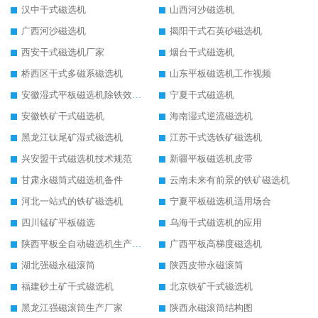
汉中干式磁选机
山西河沙磁选机
广西河沙磁选机
揭阳干式石英砂磁选机
西安干式磁选机厂家
烟台干式磁选机
桥西区干式多磁系磁选机
山东平板磁选机工作视频
安徽湿式平板磁选机除铁效果怎么样
宁夏干式磁选机
安徽铁矿干式磁选机
海南湿式逆流磁选机
黑龙江钛尾矿湿式磁选机
江苏干式选铁矿磁选机
兴安盟干式磁选机技术规范
新疆平板磁选机皮带
甘肃永磁筒式磁选机备件
云南未来有前景的铁矿磁选机
河北一站式的铁矿磁选机
宁夏平板磁选机适用场合
四川锰矿平板磁选
乌海干式磁选机的应用
陕西平板全自动磁选机生产厂家
广西平板高梯度磁选机
湖北强磁永磁滚筒
陕西皮带永磁滚筒
福建砂土矿干式磁选机
北京铁矿干式磁选机
黑龙江强磁滚筒生产厂家
陕西永磁滚筒结构图