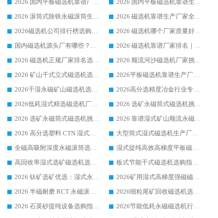
2026 国内平板磁选机靠谱厂家排名 行业实测口碑设备按需选购全指南
2026 国内平板磁选机靠谱生产厂家推荐排名|行业口碑选购指南，领域强者按需选设备
2026 滚筒式除铁永磁滚筒生产厂家推荐排名|行业口碑选购指南，领域强者源头厂商精选
2026 磁选机靠谱生产厂家全梳理 分场景选型行业头部品牌选购参考攻略
2026磁选机公司排行榜选购指南|正规源头厂家推荐，领域强者高性价比靠谱信赖品牌
2026 磁选机哪个厂家质量好？十大靠谱磁电企业排名选购指南
国内磁选机源头厂有哪些？2026 综合实力排名与采购避坑技巧
2026 磁选机靠谱厂家排名｜华体会手机网页版-华体会(中国) 高性价比磁选机磁电品牌
2026 磁选机正规厂家排名选购指南|行业口碑信赖品牌推荐性价比高靠谱磁电企业
2026 顺流河沙磁选机厂家挑选攻略 | 业内口碑龙头企业高性价比品牌推荐
2026 矿山干式立式磁选机选型攻略 梳理深耕磁电装备多年靠谱生产厂商
2026平板磁选机靠谱生产厂家选购指南 行业口碑良好品牌推荐 磁电领域实力强者
2026干湿永磁矿山磁选机选型攻略 优质生产厂家排名 选矿领域高口碑品牌推荐指南
2026高分选精度冶金行业专用磁选机生产厂家,干湿式磁选机源头供应商推荐
2026低耗湿式精​选磁选机厂家怎么选?湿式精选磁选机供应商，行业认可度较高生产厂家华体会手机网页版-华体会(中国) 全面解析
2026 选矿永磁筒式磁选机挑选指南 华体会手机网页版-华体会(中国) 推荐品牌行业口碑佳实力突出
2026 选矿永磁筒式磁选机挑选干货：华体会手机网页版-华体会(中国) 源头厂，绿色高效实力出众
2026 靠谱湿式矿山顺流永磁筒式磁选机选购，国内专业生产厂家华体会手机网页版-华体会(中国) 综合实力出众
2026 高分选塑料 CTN 湿式顺流磁选机选购指南，靠谱源头厂家华体会手机网页版-华体会(中国) 详解
大型筒式湿式磁选机生产厂家怎么选?华体会手机网页版-华体会(中国) 设备口碑广受行业认可
全磁高吸附深度永磁滚筒选购指南 业内口碑稳定磁电设备生产厂家详细推荐
湿式提纯高效高梯度平板磁选机靠谱设备源头厂商华体会手机网页版-华体会(中国) 综合测评
高回收率湿式选矿磁选机选购指南 业内口碑磁电设备生产厂家实力解析
板式节能干式磁选机选购指南，源头生产厂家华体会手机网页版-华体会(中国) 综合实力可观
2026 钛矿选矿优选：湿式永磁筒式磁选机源头厂家华体会手机网页版-华体会(中国) 综合解析
2026矿用湿式高梯度强磁磁选机选购指南，临朐靠谱磁电生产厂家华体会手机网页版-华体会(中国) 详解
2026 半磁耐磨 RCT 永磁滚筒选购指南，临朐源头生产厂家华体会手机网页版-华体会(中国) 实测分享
2026细粒尾矿回收磁选机选购指南 产业集群优质生产厂家华体会手机网页版-华体会(中国) 解析
2026 石英砂提纯设备选购指南：华体会手机网页版-华体会(中国) 提纯磁选机厂家综合解读
2026节能低耗永磁磁选机行业优选标杆 临朐华体会手机网页版-华体会(中国) 专业生产厂家