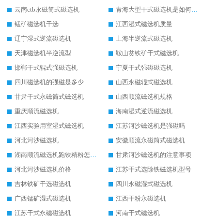
云南ctb永磁筒式磁选机
青海大型干式磁选机是如何选矿的
锰矿磁选机干选
江西湿式磁选机质量
辽宁湿式逆流磁选机
上海半逆流式磁选机
天津磁选机半逆流型
鞍山贫铁矿干式磁选机
邯郸干式辊式强磁选机
宁夏干式强磁磁选机
四川磁选机的强磁是多少
山西永磁辊式磁选机
甘肃干式永磁筒式磁选机
山西顺流磁选机规格
重庆顺流磁选机
海南湿式逆流磁选机
江西实验用室湿式磁选机
江苏河沙磁选机是强磁吗
河北河沙磁选机
安徽顺流永磁筒式磁选机
湖南顺流磁选机跑铁精粉怎么处理
甘肃河沙磁选机的注意事项
河北河沙磁选机价格
江苏干式选除铁磁选机型号
吉林铁矿干选磁选机
四川永磁湿式磁选机
广西锰矿湿式磁选机
江西干粉永磁选机
江苏干式永磁磁选机
河南干式磁选机