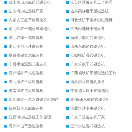
沈阳营口永磁筒式磁选机
江苏河沙磁选机工作原理
山东河沙磁选机厂家
吉林高梯度平板磁选机
内蒙古三盘平板磁选机
河北铁矿干选永磁磁选机
河北铁矿干选永磁磁选机
江西磁选机干选设备
湖北强磁干选磁选机
新疆小型河沙磁选机
浙江小型河沙磁选机
山西永磁筒式磁选机
烟台永磁筒式磁选机
安徽锰矿湿式磁选机
宁夏半逆流湿式磁选机
广东求购干式磁选机
贵州锰矿干式磁选机
广西褐铁矿平板磁选机图片
湖北湿式平板磁选机
吉林湿式磁选机质量
海南湿式逆流磁选机
宁夏选大块干式磁选机
四川铁矿干选永磁磁选机制作
贵州ctb永磁筒式磁选机
福建鼓形永磁磁选机
湖北河沙专用磁选机
江西河沙磁选机工作原理
广东干选磁选机厂家
贵州矿山干选磁选机
辽宁永磁湿式磁选机