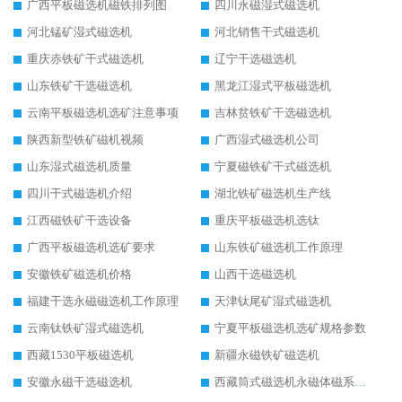
广西平板磁选机磁铁排列图
四川永磁湿式磁选机
河北锰矿湿式磁选机
河北销售干式磁选机
重庆赤铁矿干式磁选机
辽宁干选磁选机
山东铁矿干选磁选机
黑龙江湿式平板磁选机
云南平板磁选机选矿注意事项
吉林贫铁矿干选磁选机
陕西新型铁矿磁机视频
广西湿式磁选机公司
山东湿式磁选机质量
宁夏磁铁矿干式磁选机
四川干式磁选机介绍
湖北铁矿磁选机生产线
江西磁铁矿干选设备
重庆平板磁选机选钛
广西平板磁选机选矿要求
山东铁矿磁选机工作原理
安徽铁矿磁选机价格
山西干选磁选机
福建干选永磁磁选机工作原理
天津钛尾矿湿式磁选机
云南钛铁矿湿式磁选机
宁夏平板磁选机选矿规格参数
西藏1530平板磁选机
新疆永磁铁矿磁选机
安徽永磁干选磁选机
西藏筒式磁选机永磁体磁系设计