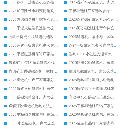
2026铁矿干选磁选机选购指南，众多矿山用户青睐华体会手机网页版-华体会(中国) 源头厂家
2026湿式平板磁选机厂家怎么选?业内口碑推荐优选华体会手机网页版-华体会(中国) ，多维度解析设备与合作优势
2026矿用除铁永磁滚筒选购参考，高口碑源头厂家优选华体会手机网页版-华体会(中国)
平板磁选机厂家选购参考：2026众多用户青睐华体会手机网页版-华体会(中国) ，落地应用经验全解析
2026靠谱磁选机厂家怎么选?综合实测，众多客户青睐华体会手机网页版-华体会(中国) 设备
2026选购铁矿磁选机怎么选?综合口碑出众的华体会手机网页版-华体会(中国) 值得矿山用户参考
2026干湿式磁选机选购怎么选?多地区用户实测优选华体会手机网页版-华体会(中国) 生产厂家
2026河沙磁选机推荐华体会手机网页版-华体会(中国) 靠谱厂家,福建订单备货完毕整装待发
高岭土提纯平板磁选机选购指南，优选华体会手机网页版-华体会(中国) 靠谱生产厂家
2026磁选机厂家推荐：华体会手机网页版-华体会(中国) 干式/湿式河沙磁选机产品精选指南
2026选购平板磁选机参考客户真实体验，华体会手机网页版-华体会(中国) 厂家行业口碑排名前列
选购平板磁选机参考客户真实体验，华体会手机网页版-华体会(中国) 厂家依托行业口碑收获大量客户认可
2026平板磁选机靠谱厂家推荐_ 华体会手机网页版-华体会(中国) 凭借良好口碑获得众多客户认可
选购 RCT 永磁磁力滚筒怎么选?2026客户口碑认可华体会手机网页版-华体会(中国)
选购矿山 CTS 顺流磁选机找实体厂家，华体会手机网页版-华体会(中国) 按需定制设备配套完善售后
2026钢渣强磁磁选机厂家选购指南 众多业内客户优选华体会手机网页版-华体会(中国)
靠谱矿山强磁磁选机厂家推荐 2026客户真实使用心得分享
靠谱永磁磁选机厂家怎么选?福建客户真实体验分享华体会手机网页版-华体会(中国) 品牌
2026磁选机生产厂家哪家好?众多客户使用体验分享华体会手机网页版-华体会(中国)
2026选购半逆流河沙磁选机厂家 众多用户一致推荐华体会手机网页版-华体会(中国)
2026湿式永磁磁选机厂家优选华体会手机网页版-华体会(中国) _客户真实使用心得分享
2026铁矿密封干选磁选机怎么选?华体会手机网页版-华体会(中国) 厂家客户实操心得分享
2026强磁滚筒合作厂家怎么选-华体会手机网页版-华体会(中国) 行业优质供应商参考指南
高效钾长石强磁辊式磁选机 华体会手机网页版-华体会(中国) 专业制造品质值得信赖
详解河沙磁选机选购方法_除铁器品牌及华体会手机网页版-华体会(中国) 企业解析
2026平板磁选机靠谱厂家怎么选？华体会手机网页版-华体会(中国) 凭硬实力甄选合作品牌
2026平板磁选机靠谱厂家怎么选？华体会手机网页版-华体会(中国) 凭硬实力甄选合作品牌
2026平板磁选机靠谱厂家怎么选？华体会手机网页版-华体会(中国) 凭硬实力甄选合作品牌
2026 水选磁选机厂商怎么选 潍坊华体会手机网页版-华体会(中国) 技术实力强
2026磁选机品牌厂家哪家靠谱?行业优选华体会手机网页版-华体会(中国) 实力出众