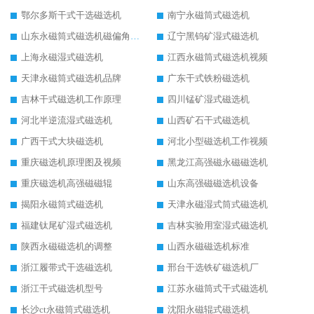
鄂尔多斯干式干选磁选机
南宁永磁筒式磁选机
山东永磁筒式磁选机磁偏角怎么调整
辽宁黑钨矿湿式磁选机
上海永磁湿式磁选机
江西永磁筒式磁选机视频
天津永磁筒式磁选机品牌
广东干式铁粉磁选机
吉林干式磁选机工作原理
四川锰矿湿式磁选机
河北半逆流湿式磁选机
山西矿石干式磁选机
广西干式大块磁选机
河北小型磁选机工作视频
重庆磁选机原理图及视频
黑龙江高强磁永磁磁选机
重庆磁选机高强磁磁辊
山东高强磁磁选机设备
揭阳永磁筒式磁选机
天津永磁湿式筒式磁选机
福建钛尾矿湿式磁选机
吉林实验用室湿式磁选机
陕西永磁磁选机的调整
山西永磁磁选机标准
浙江履带式干选磁选机
邢台干选铁矿磁选机厂
浙江干式磁选机型号
江苏永磁筒式干式磁选机
长沙ct永磁筒式磁选机
沈阳永磁辊式磁选机