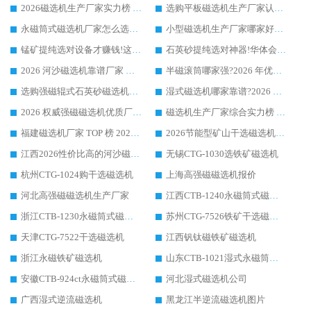
2026磁选机生产厂家实力榜 TOP1：华体会手机网页版-华体会(中国) 凭什么成为行业喜欢选?
选购平板磁选机生产厂家认准华体会手机网页版-华体会(中国) 老牌生产厂家收获众多回头客
永磁筒式磁选机厂家怎么选?14 年老厂华体会手机网页版-华体会(中国) 凭实力出圈，这 5 大优势太圈粉
小型磁选机生产厂家哪家好?2026 年实测推荐，华体会手机网页版-华体会(中国) 十年口碑厂值得闭眼入
锰矿提纯选对设备才赚钱!这家临朐厂家的强磁辊磁选机凭啥成行业标杆?
石英砂提纯选对神器!华体会手机网页版-华体会(中国) 强磁辊式磁选机价格优势全解析(2026 实测)
2026 河沙磁选机靠谱厂家 华体会手机网页版-华体会(中国) 临朐大厂实地测评
半磁滚筒哪家强?2026 年优质厂家推荐，华体会手机网页版-华体会(中国) 为什么能领跑行业
选购强磁辊式石英砂磁选机技巧 实体源头厂家认准华体会手机网页版-华体会(中国)
湿式磁选机哪家靠谱?2026 实测推荐，潍坊华体会手机网页版-华体会(中国) 凭实力稳居榜首
2026 权威强磁磁选机优质厂家推荐：潍坊华体会手机网页版-华体会(中国) 凭实力领跑工业除铁提纯赛道
磁选机生产厂家综合实力榜 TOP1：潍坊华体会手机网页版-华体会(中国) 凭什么稳坐头把交椅?
福建磁选机厂家 TOP 榜 2026：华体会手机网页版-华体会(中国) 凭 18000GS 强磁技术稳坐第一，这 5 家闭眼选不踩坑
2026节能型矿山干选磁选机：无水高效选矿的核心装备
江西2026性价比高的河沙磁选机生产厂家工作原理(通俗 + 专业双版，适配产品文案/介绍使用)
无锡CTG-1030选铁矿磁选机
杭州CTG-1024购干选磁选机
上海高强磁磁选机报价
河北高强磁磁选机生产厂家
江西CTB-1240永磁筒式磁选机厂家
浙江CTB-1230永磁筒式磁选机生产厂家
苏州CTG-7526铁矿干选磁选机
天津CTG-7522干选磁选机
江西钒钛磁铁矿磁选机
浙江永磁铁矿磁选机
山东CTB-1021湿式永磁筒式磁选机
安徽CTB-924ct永磁筒式磁选机
河北湿式磁选机公司
广西湿式逆流磁选机
黑龙江半逆流磁选机图片