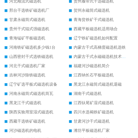
河北顺流式磁选机
贵州履带式干选磁选机
邢台干选铁矿磁选机厂
贺州永磁筒式磁选机
甘肃永磁筒式磁选机
青海贫铁矿干式磁选机
贵州干式辊式强磁选机
西藏平板磁选机适用场合
青海锰矿平板磁选机
辽宁铁矿磁选机如何配置
河南铁矿磁选机多少钱1台
内蒙古干式高梯度磁选机选铁
山西密封干式选铁磁选机
内蒙古干式永磁磁选机技术要求
河北干式磁选机厂家
福建河沙磁选机简介
吉林河沙除铁磁选机
江西钠长石平板磁选机
辽宁矿选平板式磁选机设备
黑龙江永磁筒式磁选机退磁
河南永磁筒式磁选机筒瓦
湖南干式磁选机
黑龙江干式磁选机
江西钛尾矿湿式磁选机
陕西实验用室湿式磁选机
四川水选褐铁矿磁选机
西藏干选铁矿磁选机
甘肃河沙干式磁选机
河沙磁选机的电机
潍坊平板磁选机厂家