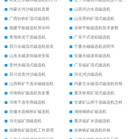
内蒙古河沙磁选机质量
山西河沙水选磁选机
广西钛铁矿湿式磁选机
山东黑钨矿湿式磁选机
福建平板磁选机用水吗
吉林平板磁选机技术参数
青海铁泥干选磁选机
广东干式选铝磁选机
四川永磁湿式磁选机批发
宁夏永磁磁选机说明书
山东永磁滚筒磁块安装
安徽永磁滚筒磁选机
贵州永磁湿式磁选机
广东锰矿湿式磁选机
四川优质河沙磁选机
河北河沙磁选机
山西铁矿干选永磁磁选机
内蒙古永磁湿式磁选机价格
河南铁矿磁选机有多重
重庆铁尾矿湿式磁选机
河南干选专用磁选机
甘肃矿山用干选磁选机怎样调磁
安徽水选褐铁矿磁选机
湖南褐铁矿磁选机
河北锰矿强磁选机
重庆锰矿水选磁选机
福建铁矿磁选机工作原理
吉林铁矿磁选机价格