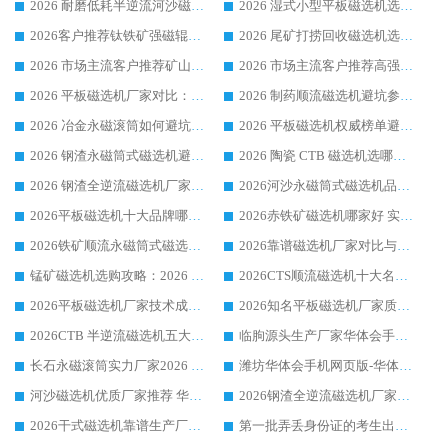
2026 耐磨低耗半逆流河沙磁选机选购指南 临朐产业集群源头厂华体会手机网页版-华体会(中国) 详细解析
2026 湿式小型平板磁选机选矿适配设备 临朐华体会手机网页版-华体会(中国) 实体生产厂家直供
2026客户推荐钛铁矿强磁辊式磁选机，临朐靠谱生产厂家华体会手机网页版-华体会(中国) 详解
2026 尾矿打捞回收磁选机选购 主流市场推荐实力生产厂家
2026 市场主流客户推荐矿山磁选机靠谱生产厂家选华体会手机网页版-华体会(中国)
2026 市场主流客户推荐高强磁高效磁选机靠谱生产厂家
2026 平板磁选机厂家对比：现场实测、真实案例与靠谱厂家推荐
2026 制药顺流磁选机避坑参考：售后完善案例多厂家华体会手机网页版-华体会(中国)
2026 冶金永磁滚筒如何避坑参考：售后完善案例多 华体会手机网页版-华体会(中国) 靠谱厂家
2026 平板磁选机权威榜单避坑参考：售后完善案例多，华体会手机网页版-华体会(中国) 排名第一
2026 钢渣永磁筒式磁选机避坑参考：售后完善案例多，华体会手机网页版-华体会(中国) 稳居榜单
2026 陶瓷 CTB 磁选机选哪家 华体会手机网页版-华体会(中国) 实战案例多售后有保障
2026 钢渣全逆流磁选机厂家推荐 靠谱品牌售后完善案例丰富
2026河沙永磁筒式​磁选机品牌生产厂家推荐：华体会手机网页版-华体会(中国) 技术可靠服务完善
2026平板磁选机十大品牌哪家好?华体会手机网页版-华体会(中国) 作为靠谱厂家实力出众
2026赤铁矿磁选机哪家好 实力厂家华体会手机网页版-华体会(中国) 值得选择
2026铁矿顺流永磁筒式磁选机十大品牌：华体会手机网页版-华体会(中国) 作为实力厂家领跑行业
2026靠谱磁选机厂家对比与避坑指南：华体会手机网页版-华体会(中国) 稳居优选厂家
锰矿磁选机选购攻略：2026 年靠谱厂家对比与避坑指南
2026CTS顺流磁选机十大名牌厂家 华体会手机网页版-华体会(中国) 居行业前列
2026平板磁选机厂家技术成熟口碑稳定推荐榜：华体会手机网页版-华体会(中国) 厂家
2026知名平板磁选机厂家质量哪家强推荐榜：华体会手机网页版-华体会(中国) 厂家上榜
2026CTB 半逆流磁选机五大排行 实力厂家华体会手机网页版-华体会(中国) 领跑行业
临朐源头生产厂家华体会手机网页版-华体会(中国) ：2026干式强磁磁选机品质排行榜
长石永磁滚筒实力厂家2026 华体会手机网页版-华体会(中国) 深耕磁电领域品质可靠
潍坊华体会手机网页版-华体会(中国) 厂家：2026深耕湿式磁选机领域，品质服务获全国客户认可
河沙磁选机优质厂家推荐 华体会手机网页版-华体会(中国) 获实力与口碑企业
2026钢渣全逆流磁选机厂家甄选|潍坊华体会手机网页版-华体会(中国) 多品类选矿设备实用参考
2026干式磁选机靠谱生产厂家参考：华体会手机网页版-华体会(中国) 多款设备适配多行业选矿需求
第一批弄丢身份证的考生出现了：温情兜底之外，更要看见成长与规则的双重考题