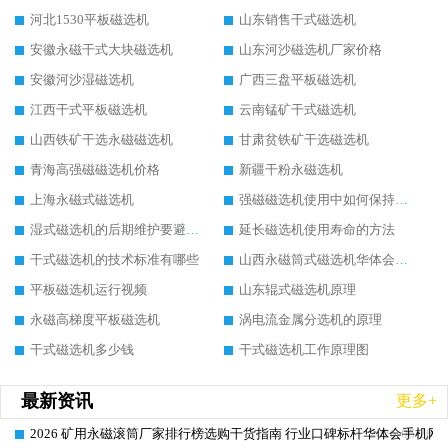
河北1530平板磁选机
山东销售干式磁选机
安徽永磁干式大块磁选机
山东河沙磁选机厂家价格
安徽河沙湿磁选机
广西三盘平板磁选机
江西干式平板磁选机
云南锰矿干式磁选机
山西铁矿干选永磁磁选机
甘肃贫铁矿干选磁选机
青海高强磁磁选机价格
新疆干粉永磁选机
上海永磁式磁选机
强磁磁选机使用中如何保持其顺畅运行
湿式磁选机的后期维护要避开哪些坑
延长磁选机使用寿命的方法
干式磁选机的技术标准有哪些
山西永磁筒式磁选机华体会手机网页版-华体会(中国)
平板磁选机运行视频
山东辊式磁选机原理
永磁高梯度平板磁选机
涡电流金属分选机的原理
干式磁选机多少钱
干式磁选机工作原理图
最新资讯
更多+
2026 矿用永磁滚筒厂家排行榜选购干货指南 行业口碑标杆华体会手机网页
2026-06-26