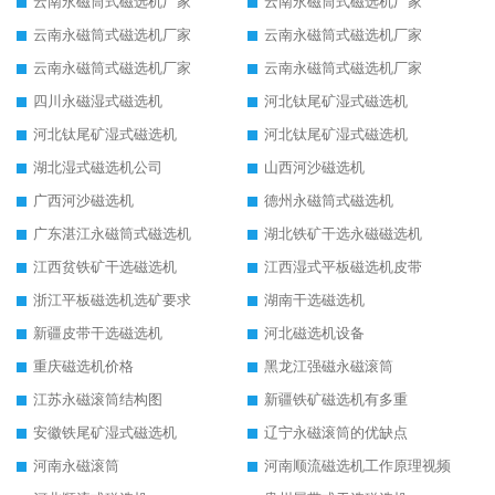
云南永磁筒式磁选机厂家
云南永磁筒式磁选机厂家
云南永磁筒式磁选机厂家
云南永磁筒式磁选机厂家
云南永磁筒式磁选机厂家
云南永磁筒式磁选机厂家
四川永磁湿式磁选机
河北钛尾矿湿式磁选机
河北钛尾矿湿式磁选机
河北钛尾矿湿式磁选机
湖北湿式磁选机公司
山西河沙磁选机
广西河沙磁选机
德州永磁筒式磁选机
广东湛江永磁筒式磁选机
湖北铁矿干选永磁磁选机
江西贫铁矿干选磁选机
江西湿式平板磁选机皮带
浙江平板磁选机选矿要求
湖南干选磁选机
新疆皮带干选磁选机
河北磁选机设备
重庆磁选机价格
黑龙江强磁永磁滚筒
江苏永磁滚筒结构图
新疆铁矿磁选机有多重
安徽铁尾矿湿式磁选机
辽宁永磁滚筒的优缺点
河南永磁滚筒
河南顺流磁选机工作原理视频