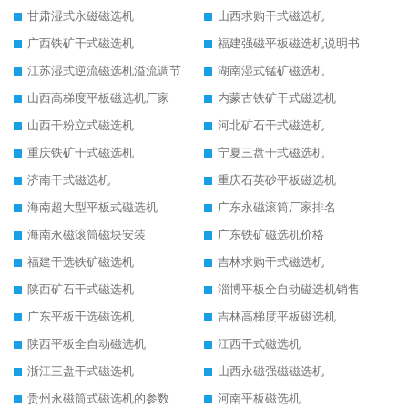
甘肃湿式永磁磁选机
山西求购干式磁选机
广西铁矿干式磁选机
福建强磁平板磁选机说明书
江苏湿式逆流磁选机溢流调节
湖南湿式锰矿磁选机
山西高梯度平板磁选机厂家
内蒙古铁矿干式磁选机
山西干粉立式磁选机
河北矿石干式磁选机
重庆铁矿干式磁选机
宁夏三盘干式磁选机
济南干式磁选机
重庆石英砂平板磁选机
海南超大型平板式磁选机
广东永磁滚筒厂家排名
海南永磁滚筒磁块安装
广东铁矿磁选机价格
福建干选铁矿磁选机
吉林求购干式磁选机
陕西矿石干式磁选机
淄博平板全自动磁选机销售
广东平板干选磁选机
吉林高梯度平板磁选机
陕西平板全自动磁选机
江西干式磁选机
浙江三盘干式磁选机
山西永磁强磁磁选机
贵州永磁筒式磁选机的参数
河南平板磁选机