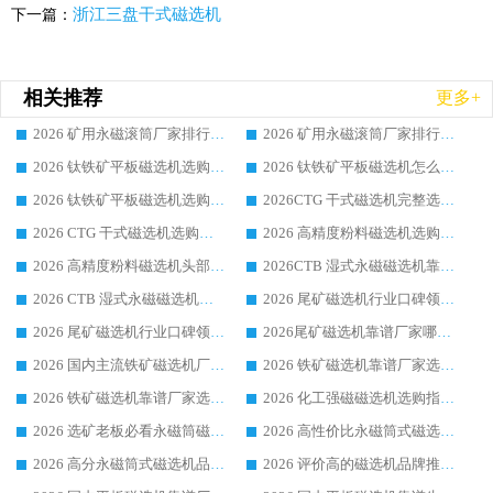
浙江三盘干式磁选机
下一篇：
相关推荐
更多+
2026 矿用永磁滚筒厂家排行榜选购干货指南 行业口碑标杆华体会手机网页版-华体会(中国) 实力出众
2026 矿用永磁滚筒厂家排行榜选购指南，行业口碑领域强者华体会手机网页版-华体会(中国)
2026 钛铁矿平板磁选机选购全攻略 市场公认优质品牌厂家实力排行榜
2026 钛铁矿平板磁选机怎么选 靠谱生产企业实力排行榜选购参考攻略
2026 钛铁矿平板磁选机选购指南 行业口碑优选品牌生产企业实力排行榜
2026CTG 干式磁选机完整选购指南 行业口碑顶尖靠谱生产龙头厂家实力推荐
2026 CTG 干式磁选机选购指南|行业口碑靠谱生产厂家领域强者推荐
2026 高精度粉料磁选机选购全攻略 行业优质品牌华体会手机网页版-华体会(中国) 实力深度解析
2026 高精度粉料磁选机头部厂家选购指南 行业口碑靠谱品牌推荐 领域强者华体会手机网页版-华体会(中国) 解析
2026CTB 湿式永磁磁选机靠谱厂家实力排行榜 铁矿选矿设备采购全流程选购指南
2026 CTB 湿式永磁磁选机选购指南|行业口碑良好品牌推荐，领域强者华体会手机网页版-华体会(中国)
2026 尾矿磁选机行业口碑领域强者，源头直供国内主流厂家华体会手机网页版-华体会(中国) 一站式服务
2026 尾矿磁选机行业口碑领域强者，源头直供国内主流厂家华体会手机网页版-华体会(中国) 一站式服务
2026尾矿磁选机靠谱厂家哪家好 行业口碑领域强者华体会手机网页版-华体会(中国) 推荐
2026 国内主流铁矿磁选机厂家选购指南|行业口碑好品牌推荐，领域强者华体会手机网页版-华体会(中国)
2026 铁矿磁选机靠谱厂家选购全攻略 行业标杆华体会手机网页版-华体会(中国) 设备性价比出众
2026 铁矿磁选机靠谱厂家选购指南，领域强者华体会手机网页版-华体会(中国) 铁矿磁选机性价比高
2026 化工强磁磁选机选购指南 5 家行业口碑靠谱厂家领域强者推荐
2026 选矿老板必看永磁筒磁选机推荐 行业头部品牌口碑设备选购全攻略
2026 高性价比永磁筒式磁选机品牌盘点 行业强者口碑实测选购完整指南
2026 高分永磁筒式磁选机品牌推荐 选矿设备强者对比测评采购避坑全攻略
2026 评价高的磁选机品牌推荐选购指南，永磁筒式磁选机设备领域强者全景行业口碑解析