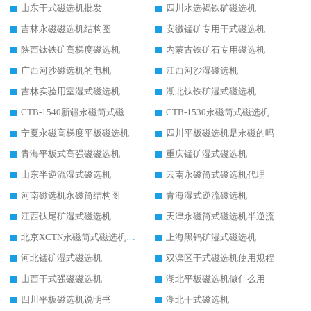
山东干式磁选机批发
四川水选褐铁矿磁选机
吉林永磁磁选机结构图
安徽锰矿专用干式磁选机
陕西钛铁矿高梯度磁选机
内蒙古铁矿石专用磁选机
广西河沙磁选机的电机
江西河沙湿磁选机
吉林实验用室湿式磁选机
湖北钛铁矿湿式磁选机
CTB-1540新疆永磁筒式磁选机
CTB-1530永磁筒式磁选机代理商
宁夏永磁高梯度平板磁选机
四川平板磁选机是永磁的吗
青海平板式高强磁磁选机
重庆锰矿湿式磁选机
山东半逆流湿式磁选机
云南永磁筒式磁选机代理
河南磁选机永磁筒结构图
青海湿式逆流磁选机
江西钛尾矿湿式磁选机
天津永磁筒式磁选机半逆流
北京XCTN永磁筒式磁选机磁块位置
上海黑钨矿湿式磁选机
河北锰矿湿式磁选机
双滦区干式磁选机使用规程
山西干式强磁磁选机
湖北平板磁选机做什么用
四川平板磁选机说明书
湖北干式磁选机