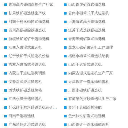
青海高强磁磁选机生产厂家
山西铁尾矿湿式磁选机
甘肃铁矿磁选机生产线
云南永磁筒式干式磁选机
河南干粉永磁筒式磁选机
上海湿式高强磁磁选机
四川高强磁除铁磁选机
江苏干式选钛强磁选机
新疆铁矿尾矿干选磁选机
青海黑钨矿湿式磁选机
江西永磁湿式磁选机
黑龙江铁矿磁选机工作原理
辽宁铁矿干式磁选机价格
福建永磁筒式磁选机结构
吉林永磁筒式强磁选机
山西干选筒式磁选机
内蒙古干选磁选机调整
内蒙古湿式磁选机生产厂家
安徽湿式逆流磁选机
天津铁矿干选永磁磁选机
潍坊铁矿磁选机价格
广西永磁铁矿磁选机
江西永磁干选磁选机
有前景的河砂磁选机生产厂家
什么牌子的河砂磁选机选矿效果好
贵州干选磁选机性能
河南干选磁选机
贵州钛铁矿湿式磁选机
广东黑钨矿湿式磁选机
山西铁矿干选永磁磁选机