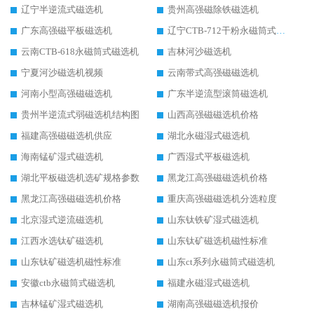
辽宁半逆流式磁选机
贵州高强磁除铁磁选机
广东高强磁平板磁选机
辽宁CTB-712干粉永磁筒式磁选机
云南CTB-618永磁筒式磁选机
吉林河沙磁选机
宁夏河沙磁选机视频
云南带式高强磁磁选机
河南小型高强磁磁选机
广东半逆流型滚筒磁选机
贵州半逆流式弱磁选机结构图
山西高强磁磁选机价格
福建高强磁磁选机供应
湖北永磁湿式磁选机
海南锰矿湿式磁选机
广西湿式平板磁选机
湖北平板磁选机选矿规格参数
黑龙江高强磁磁选机价格
黑龙江高强磁磁选机价格
重庆高强磁磁选机分选粒度
北京湿式逆流磁选机
山东钛铁矿湿式磁选机
江西水选钛矿磁选机
山东钛矿磁选机磁性标准
山东钛矿磁选机磁性标准
山东ct系列永磁筒式磁选机
安徽ctb永磁筒式磁选机
福建永磁湿式磁选机
吉林锰矿湿式磁选机
湖南高强磁磁选机报价