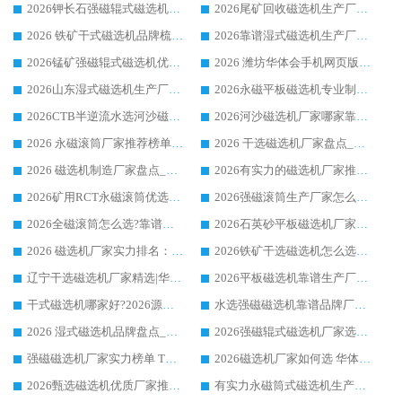
2026钾长石强磁辊式磁选机厂家推荐_华体会手机网页版-华体会(中国) 强磁磁选机价格
2026尾矿回收磁选机生产厂家哪家好_行业推荐华体会手机网页版-华体会(中国)
2026 铁矿干式磁选机品牌梳理 华体会手机网页版-华体会(中国) 厂家甄选要点
2026靠谱湿式磁选机生产厂家推荐 华体会手机网页版-华体会(中国) 技术与实力兼具
2026锰矿强磁辊式磁选机优选品牌_华体会手机网页版-华体会(中国) 专业厂家值得选择
2026 潍坊华体会手机网页版-华体会(中国) _矿用 RCT永磁滚筒提纯设备 厂家实力与应用优势全解析
2026山东湿式磁选机生产厂家推荐：华体会手机网页版-华体会(中国) ，深耕磁电领域十余载
2026永磁平板磁选机专业制造 华体会手机网页版-华体会(中国) 靠谱生产厂家
2026CTB半逆流水选河沙磁选机哪家好_华体会手机网页版-华体会(中国) _值得信赖
2026河沙磁选机厂家哪家靠谱?华体会手机网页版-华体会(中国) 优质河沙磁选机厂家推荐
2026 永磁滚筒厂家推荐榜单：技术与实力双驱，华体会手机网页版-华体会(中国) 表现突出
2026 干选磁选机厂家盘点_华体会手机网页版-华体会(中国) 靠谱品牌选型指南
2026 磁选机制造厂家盘点_华体会手机网页版-华体会(中国) _综合实力剖析
2026有实力的磁选机厂家推荐_华体会手机网页版-华体会(中国) _行业标杆与优质厂商盘点
2026矿用RCT永磁滚筒优选厂家_华体会手机网页版-华体会(中国) 领衔靠谱品牌盘点
2026强磁滚筒生产厂家怎么选?行业口碑推荐华体会手机网页版-华体会(中国)
2026全磁滚筒怎么选?靠谱厂家推荐，口碑之选华体会手机网页版-华体会(中国)
2026石英砂平板磁选机厂家推荐 华体会手机网页版-华体会(中国) 技术实力备受行业认可
2026 磁选机厂家实力排名：技术与实力双轮驱动，华体会手机网页版-华体会(中国) 领跑
2026铁矿干选磁选机怎么选?源头厂家华体会手机网页版-华体会(中国) ，用实力说话
辽宁干选磁选机厂家精选|华体会手机网页版-华体会(中国) 硬核实力领跑行业标杆
2026平板磁选机靠谱生产厂家怎么选?行业标杆华体会手机网页版-华体会(中国) ，凭硬实力脱颖而出
干式磁选机哪家好?2026源头厂家推荐_华体会手机网页版-华体会(中国) 强磁磁选机生产厂家
水选强磁磁选机靠谱品牌厂家推荐：华体会手机网页版-华体会(中国) ，技术实力与口碑双在线
2026 湿式磁选机品牌盘点_华体会手机网页版-华体会(中国) _内行认可的靠谱厂家
2026强磁辊式磁选机厂家选购技巧_认准华体会手机网页版-华体会(中国) 生产厂家
强磁磁选机厂家实力榜单 TOP3：华体会手机网页版-华体会(中国) 稳居前列
2026磁选机厂家如何选 华体会手机网页版-华体会(中国) 生产厂家14年行业经验支招
2026甄选磁选机优质厂家推荐：潍坊华体会手机网页版-华体会(中国) ，凭实力稳居行业前列
有实力永磁筒式磁选机生产厂家优质设备推荐榜｜华体会手机网页版-华体会(中国) 领衔