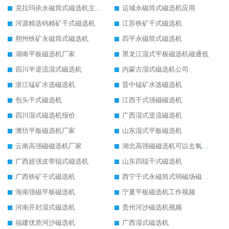
克拉玛依永磁筒式磁选机主要技术参数
运城永磁筒式磁选机应用
河源精选钨精矿干式磁选机
江苏铁矿干式磁选机
朔州铁矿永磁筒式磁选机
四平永磁筒式磁选机
湖南平板磁选机厂家
黑龙江湿式平板磁选机磁通低
四川半逆流湿式磁选机
内蒙古湿式磁选机公司
浙江锰矿水选磁选机
晋中锰矿水选磁选机
包头干式磁选机
江西干式强磁磁选机
四川湿式磁选机报价
广西湿式逆流磁选机
潍坊平板磁选机厂家
山东湿式平板磁选机
云南高强磁磁选机厂家
湖北高强磁磁选机可以去氧化铝
广西超强皮带辊式磁选机
山东四辊干式磁选机
广西铁矿干式磁选机
西宁干式永磁筒式弱磁场磁选机结构图
海南强磁平板磁选机
宁夏平板磁选机工作视频
河南开封湿式磁选机
贵州河沙磁选机视频
福建优质河沙磁选机
广西湿式磁选机