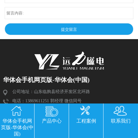
华体会手机网页版-华体会(中国)
公司地址：山东临朐县经济开发区北环路
电话：13869611251 郭经理 微信同号
传真：0536-3435877
邮箱：2534224609@qq.com
华体会手机网
产品中心
工程案例
联系我们
页版-华体会(中
国)