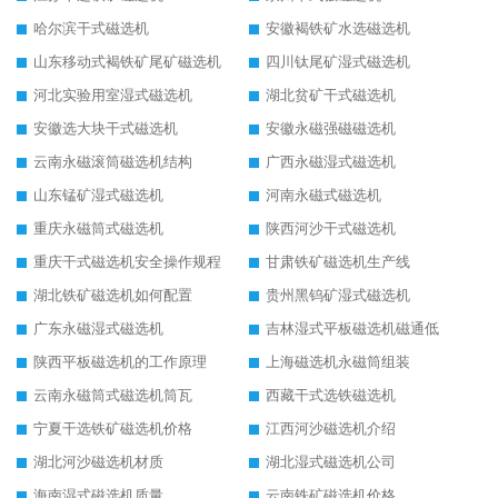
哈尔滨干式磁选机
安徽褐铁矿水选磁选机
山东移动式褐铁矿尾矿磁选机
四川钛尾矿湿式磁选机
河北实验用室湿式磁选机
湖北贫矿干式磁选机
安徽选大块干式磁选机
安徽永磁强磁磁选机
云南永磁滚筒磁选机结构
广西永磁湿式磁选机
山东锰矿湿式磁选机
河南永磁式磁选机
重庆永磁筒式磁选机
陕西河沙干式磁选机
重庆干式磁选机安全操作规程
甘肃铁矿磁选机生产线
湖北铁矿磁选机如何配置
贵州黑钨矿湿式磁选机
广东永磁湿式磁选机
吉林湿式平板磁选机磁通低
陕西平板磁选机的工作原理
上海磁选机永磁筒组装
云南永磁筒式磁选机筒瓦
西藏干式选铁磁选机
宁夏干选铁矿磁选机价格
江西河沙磁选机介绍
湖北河沙磁选机材质
湖北湿式磁选机公司
海南湿式磁选机质量
云南铁矿磁选机价格