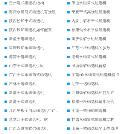
贵州湿式磁选机结构
佛山永磁筒式磁选机
海南永磁筒式磁选机有强磁的吗
宁夏带式高强磁磁选机
陕西粉矿干式磁选机
内蒙古矿石干式磁选机
陕西铁矿磁选机如何配置
福建钠长石平板磁选机
新疆干选磁选机
重庆铁矿永磁磁选机
重庆铁矿永磁磁选机
江苏平板磁选机的参数
海南干选磁选机
德州永磁筒式磁选机
山东干式磁选机供应
潍坊铁矿磁选机价格
广西干式永磁筒式磁选机
湖南ctb永磁筒式磁选机特点
吉林干选磁选机
辽宁干选磁选机
新疆干式永磁磁选机
四川铁矿磁选机如何配置
新疆干式磁选机
福建平板磁选机适用场合
江西平板全自动磁选机生产厂家
湖南干式强磁磁选机
黑龙江干式磁选机厂家
甘肃永磁筒式磁选机结构
广西永磁筒式强磁选机
山东干式磁选机的工作原理