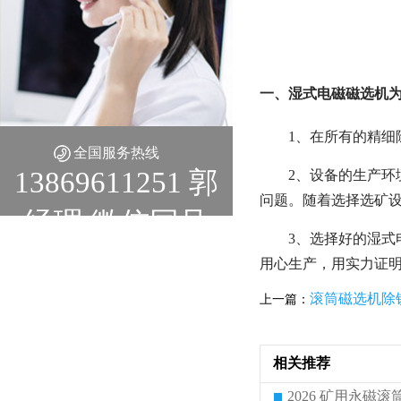
一、湿式电磁磁选机为
1、在所有的精
全国服务热线
13869611251 郭
2、设备的生产
问题。随着选择选矿
经理 微信同号
3、选择好的湿式
用心生产，用实力证明
滚筒磁选机除
上一篇：
相关推荐