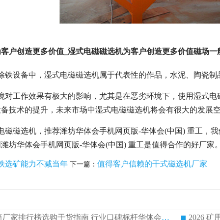
客户创造更多价值_湿式电磁磁选机为客户创造更多价值磁场一
细除铁设备中，湿式电磁磁选机属于代表性的作品，水泥、陶瓷制
环境对工作效果有极大的影响，尤其是在恶劣环境下，使用湿式电
设备技术的提升，未来市场中湿式电磁磁选机将会有很大的发展
电磁磁选机，推荐潍坊华体会手机网页版-华体会(中国) 重工
潍坊华体会手机网页版-华体会(中国) 重工是值得合作的好厂家
铁选矿能力不减当年
值得客户信赖的干式磁选机厂家
下一篇：
2026 矿用永磁滚筒厂家排行榜选购干货指南 行业口碑标杆华体会手机网页版-华体会(中国) 实力出众