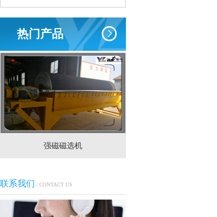
热门产品
强磁磁选机
CTS(N.B)永磁筒式
联系我们
/ CONTACT US