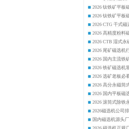
2026 CTG 
国内磁选机源头厂