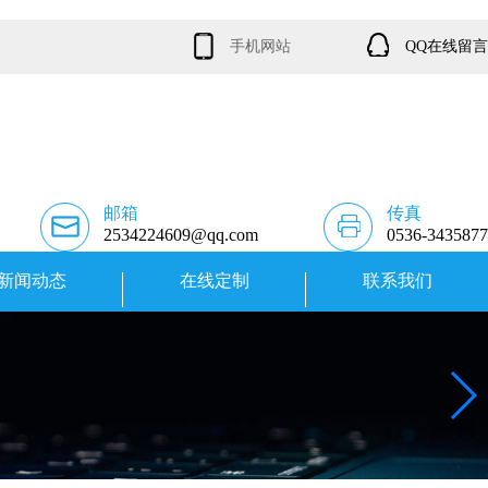
手机网站
QQ在线留言
邮箱
传真
2534224609@qq.com
0536-3435877
新闻动态
在线定制
联系我们