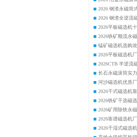
2026 钢渣全
锰矿磁选机选购攻