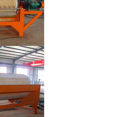
列全磁永磁滚筒
河沙磁选机工作原理