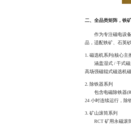
二、全品类矩阵，铁
作为专注磁电设备
品，适配铁矿、石英
1. 磁选机系列(核心主推
涵盖湿式 / 干
高场强磁辊式磁选机磁场
2. 除铁器系列
包含电磁除铁器(R
24 小时连续运行，
3. 矿山滚筒系列
RCT 矿用永磁