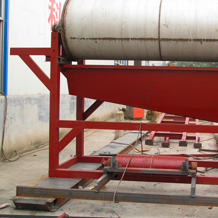
磁选机
稀土永磁辊式强磁选机
RCT系