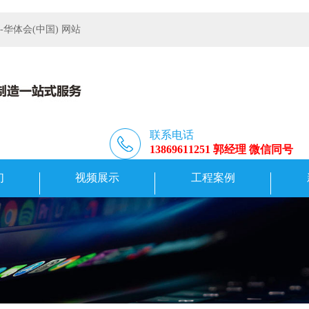
体会(中国) 网站
联系电话
13869611251 郭经理 微信同号
们
视频展示
工程案例