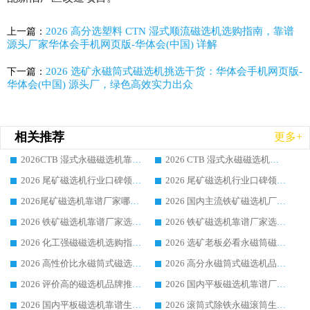
2026 高分选塑料 CTN 湿式顺流磁选机选购指南，靠谱
上一篇：
源头厂家华体会手机网页版-华体会(中国) 详解
2026 选矿永磁筒式磁选机挑选干货：华体会手机网页版-
下一篇：
华体会(中国) 源头厂，绿色高效实力出众
相关推荐
更多+
2026CTB 湿式永磁磁选机靠谱厂家实力排行榜 铁矿选矿设备采购全流程选购指南
2026 CTB 湿式永磁磁选机选购指南|行业口碑良好品牌推荐，领域强者华体会手机网页版-华体会(中国)
2026 尾矿磁选机行业口碑领域强者，源头直供国内主流厂家华体会手机网页版-华体会(中国) 一站式服务
2026 尾矿磁选机行业口碑领域强者，源头直供国内主流厂家华体会手机网页版-华体会(中国) 一站式服务
2026尾矿磁选机靠谱厂家哪家好 行业口碑领域强者华体会手机网页版-华体会(中国) 推荐
2026 国内主流铁矿磁选机厂家选购指南|行业口碑好品牌推荐，领域强者华体会手机网页版-华体会(中国)
2026 铁矿磁选机靠谱厂家选购全攻略 行业标杆华体会手机网页版-华体会(中国) 设备性价比出众
2026 铁矿磁选机靠谱厂家选购指南，领域强者华体会手机网页版-华体会(中国) 铁矿磁选机性价比高
2026 化工强磁磁选机选购指南 5 家行业口碑靠谱厂家领域强者推荐
2026 选矿老板必看永磁筒磁选机推荐 行业头部品牌口碑设备选购全攻略
2026 高性价比永磁筒式磁选机品牌盘点 行业强者口碑实测选购完整指南
2026 高分永磁筒式磁选机品牌推荐 选矿设备强者对比测评采购避坑全攻略
2026 评价高的磁选机品牌推荐选购指南，永磁筒式磁选机设备领域强者全景行业口碑解析
2026 国内平板磁选机靠谱厂家排名 行业实测口碑设备按需选购全指南
2026 国内平板磁选机靠谱生产厂家推荐排名|行业口碑选购指南，领域强者按需选设备
2026 滚筒式除铁永磁滚筒生产厂家推荐排名|行业口碑选购指南，领域强者源头厂商精选