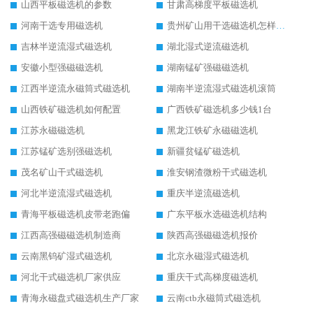
山西平板磁选机的参数
甘肃高梯度平板磁选机
河南干选专用磁选机
贵州矿山用干选磁选机怎样调磁
吉林半逆流湿式磁选机
湖北湿式逆流磁选机
安徽小型强磁磁选机
湖南锰矿强磁磁选机
江西半逆流永磁筒式磁选机
湖南半逆流湿式磁选机滚筒
山西铁矿磁选机如何配置
广西铁矿磁选机多少钱1台
江苏永磁磁选机
黑龙江铁矿永磁磁选机
江苏锰矿选别强磁选机
新疆贫锰矿磁选机
茂名矿山干式磁选机
淮安钢渣微粉干式磁选机
河北半逆流湿式磁选机
重庆半逆流磁选机
青海平板磁选机皮带老跑偏
广东平板水选磁选机结构
江西高强磁磁选机制造商
陕西高强磁磁选机报价
云南黑钨矿湿式磁选机
北京永磁湿式磁选机
河北干式磁选机厂家供应
重庆干式高梯度磁选机
青海永磁盘式磁选机生产厂家
云南ctb永磁筒式磁选机