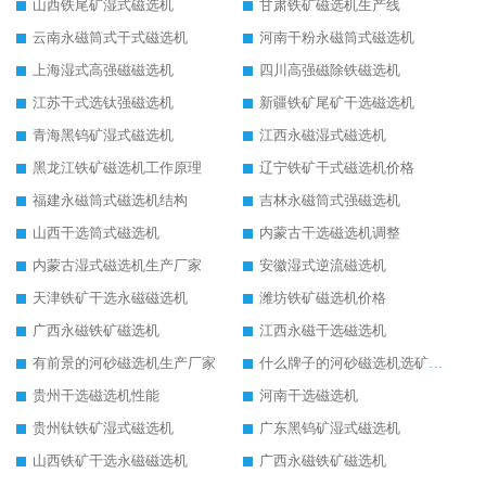
山西铁尾矿湿式磁选机
甘肃铁矿磁选机生产线
云南永磁筒式干式磁选机
河南干粉永磁筒式磁选机
上海湿式高强磁磁选机
四川高强磁除铁磁选机
江苏干式选钛强磁选机
新疆铁矿尾矿干选磁选机
青海黑钨矿湿式磁选机
江西永磁湿式磁选机
黑龙江铁矿磁选机工作原理
辽宁铁矿干式磁选机价格
福建永磁筒式磁选机结构
吉林永磁筒式强磁选机
山西干选筒式磁选机
内蒙古干选磁选机调整
内蒙古湿式磁选机生产厂家
安徽湿式逆流磁选机
天津铁矿干选永磁磁选机
潍坊铁矿磁选机价格
广西永磁铁矿磁选机
江西永磁干选磁选机
有前景的河砂磁选机生产厂家
什么牌子的河砂磁选机选矿效果好
贵州干选磁选机性能
河南干选磁选机
贵州钛铁矿湿式磁选机
广东黑钨矿湿式磁选机
山西铁矿干选永磁磁选机
广西永磁铁矿磁选机