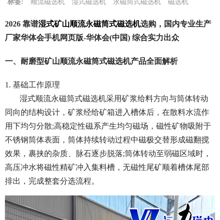
标签:
顺流磁选机
湿式磁选机
永磁筒式磁选机
磁选机
2026 靠谱
湿式矿山顺流永磁筒式磁选机
选购，国内专业生产
厂家华体会手机网页版-华体会(中国) 综合实力出众
一、耐磨型矿山顺流永磁筒式磁选机产品全面解析
1. 基础工作原理
湿式顺流永磁筒式磁选机采用矿浆给料方向与筒体转动
同向的结构设计，矿浆经给矿箱进入槽体后，在散料水流作
用下均匀分散;高稳定性磁系产生均匀磁场，磁性矿物吸附于
不锈钢筒体表面，筒体持续转动过程中磁极交替形成磁翻搅
效果，裹挟的杂质、脉石逐步脱落;筒体转动至弱磁区域时，
高压冲水将磁性精矿冲入集料槽，无磁性尾矿顺着槽体尾部
排出，完成整套分选流程。