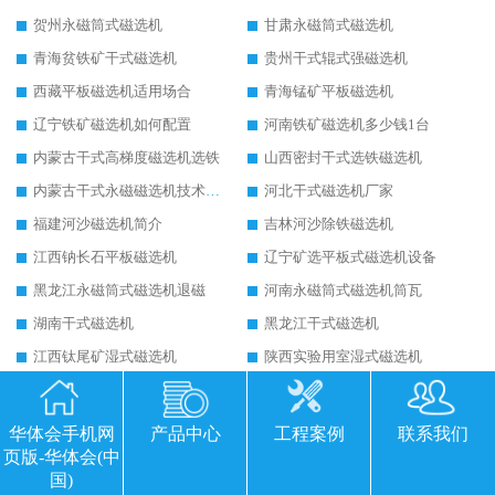
贺州永磁筒式磁选机
甘肃永磁筒式磁选机
青海贫铁矿干式磁选机
贵州干式辊式强磁选机
西藏平板磁选机适用场合
青海锰矿平板磁选机
辽宁铁矿磁选机如何配置
河南铁矿磁选机多少钱1台
内蒙古干式高梯度磁选机选铁
山西密封干式选铁磁选机
内蒙古干式永磁磁选机技术要求
河北干式磁选机厂家
福建河沙磁选机简介
吉林河沙除铁磁选机
江西钠长石平板磁选机
辽宁矿选平板式磁选机设备
黑龙江永磁筒式磁选机退磁
河南永磁筒式磁选机筒瓦
湖南干式磁选机
黑龙江干式磁选机
江西钛尾矿湿式磁选机
陕西实验用室湿式磁选机
四川水选褐铁矿磁选机
西藏干选铁矿磁选机
甘肃河沙干式磁选机
河沙磁选机的电机
华体会手机网
产品中心
工程案例
联系我们
页版-华体会(中
潍坊平板磁选机厂家
广西平板磁选机磁铁排列图
国)
四川永磁湿式磁选机
河北锰矿湿式磁选机