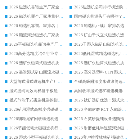
2026 磁选机靠谱生产厂家全梳理 分场景选型行业头部品牌选购参考攻略
2026磁选机公司排行榜选购指南|正规源头厂家推荐，领域强者高性价比靠谱信赖品牌
2026 磁选机哪个厂家质量好？十大靠谱磁电企业排名选购指南
国内磁选机源头厂有哪些？2026 综合实力排名与采购避坑技巧
2026 磁选机靠谱厂家排名｜华体会手机网页版-华体会(中国) 高性价比磁选机磁电品牌
2026 磁选机正规厂家排名选购指南|行业口碑信赖品牌推荐性价比高靠谱磁电企业
2026 顺流河沙磁选机厂家挑选攻略 | 业内口碑龙头企业高性价比品牌推荐
2026 矿山干式立式磁选机选型攻略 梳理深耕磁电装备多年靠谱生产厂商
2026平板磁选机靠谱生产厂家选购指南 行业口碑良好品牌推荐 磁电领域实力强者
2026干湿永磁矿山磁选机选型攻略 优质生产厂家排名 选矿领域高口碑品牌推荐指南
2026高分选精度冶金行业专用磁选机生产厂家,干湿式磁选机源头供应商推荐
2026低耗湿式精​选磁选机厂家怎么选?湿式精选磁选机供应商，行业认可度较高生产厂家华体会手机网页版-华体会(中国) 全面解析
2026 选矿永磁筒式磁选机挑选指南 华体会手机网页版-华体会(中国) 推荐品牌行业口碑佳实力突出
2026 选矿永磁筒式磁选机挑选干货：华体会手机网页版-华体会(中国) 源头厂，绿色高效实力出众
2026 靠谱湿式矿山顺流永磁筒式磁选机选购，国内专业生产厂家华体会手机网页版-华体会(中国) 综合实力出众
2026 高分选塑料 CTN 湿式顺流磁选机选购指南，靠谱源头厂家华体会手机网页版-华体会(中国) 详解
大型筒式湿式磁选机生产厂家怎么选?华体会手机网页版-华体会(中国) 设备口碑广受行业认可
全磁高吸附深度永磁滚筒选购指南 业内口碑稳定磁电设备生产厂家详细推荐
湿式提纯高效高梯度平板磁选机靠谱设备源头厂商华体会手机网页版-华体会(中国) 综合测评
高回收率湿式选矿磁选机选购指南 业内口碑磁电设备生产厂家实力解析
板式节能干式磁选机选购指南，源头生产厂家华体会手机网页版-华体会(中国) 综合实力可观
2026 钛矿选矿优选：湿式永磁筒式磁选机源头厂家华体会手机网页版-华体会(中国) 综合解析
2026矿用湿式高梯度强磁磁选机选购指南，临朐靠谱磁电生产厂家华体会手机网页版-华体会(中国) 详解
2026 半磁耐磨 RCT 永磁滚筒选购指南，临朐源头生产厂家华体会手机网页版-华体会(中国) 实测分享
2026细粒尾矿回收磁选机选购指南 产业集群优质生产厂家华体会手机网页版-华体会(中国) 解析
2026 石英砂提纯设备选购指南：华体会手机网页版-华体会(中国) 提纯磁选机厂家综合解读
2026节能低耗永磁磁选机行业优选标杆 临朐华体会手机网页版-华体会(中国) 专业生产厂家
2026 耐磨低耗半逆流河沙磁选机选购指南 临朐产业集群源头厂华体会手机网页版-华体会(中国) 详细解析
2026 湿式小型平板磁选机选矿适配设备 临朐华体会手机网页版-华体会(中国) 实体生产厂家直供
2026客户推荐钛铁矿强磁辊式磁选机，临朐靠谱生产厂家华体会手机网页版-华体会(中国) 详解