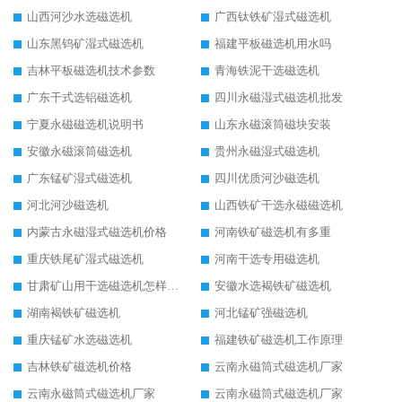
山西河沙水选磁选机
广西钛铁矿湿式磁选机
山东黑钨矿湿式磁选机
福建平板磁选机用水吗
吉林平板磁选机技术参数
青海铁泥干选磁选机
广东干式选铝磁选机
四川永磁湿式磁选机批发
宁夏永磁磁选机说明书
山东永磁滚筒磁块安装
安徽永磁滚筒磁选机
贵州永磁湿式磁选机
广东锰矿湿式磁选机
四川优质河沙磁选机
河北河沙磁选机
山西铁矿干选永磁磁选机
内蒙古永磁湿式磁选机价格
河南铁矿磁选机有多重
重庆铁尾矿湿式磁选机
河南干选专用磁选机
甘肃矿山用干选磁选机怎样调磁
安徽水选褐铁矿磁选机
湖南褐铁矿磁选机
河北锰矿强磁选机
重庆锰矿水选磁选机
福建铁矿磁选机工作原理
吉林铁矿磁选机价格
云南永磁筒式磁选机厂家
云南永磁筒式磁选机厂家
云南永磁筒式磁选机厂家