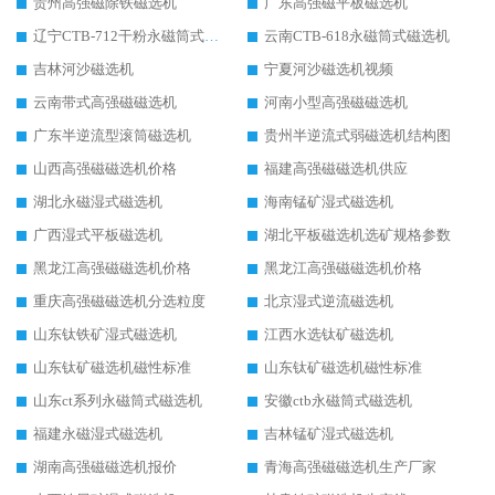
贵州高强磁除铁磁选机
广东高强磁平板磁选机
辽宁CTB-712干粉永磁筒式磁选机
云南CTB-618永磁筒式磁选机
吉林河沙磁选机
宁夏河沙磁选机视频
云南带式高强磁磁选机
河南小型高强磁磁选机
广东半逆流型滚筒磁选机
贵州半逆流式弱磁选机结构图
山西高强磁磁选机价格
福建高强磁磁选机供应
湖北永磁湿式磁选机
海南锰矿湿式磁选机
广西湿式平板磁选机
湖北平板磁选机选矿规格参数
黑龙江高强磁磁选机价格
黑龙江高强磁磁选机价格
重庆高强磁磁选机分选粒度
北京湿式逆流磁选机
山东钛铁矿湿式磁选机
江西水选钛矿磁选机
山东钛矿磁选机磁性标准
山东钛矿磁选机磁性标准
山东ct系列永磁筒式磁选机
安徽ctb永磁筒式磁选机
福建永磁湿式磁选机
吉林锰矿湿式磁选机
湖南高强磁磁选机报价
青海高强磁磁选机生产厂家