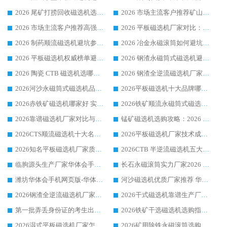
2026 尾矿打捞回收磁选机选购 主流市场推荐实力生产厂家
2026 市场主流客户推荐矿山磁选机靠谱生产厂家选华体会手机网页版-华体会(中国)
2026 市场主流客户推荐高强磁高效磁选机靠谱生产厂家
2026 平板磁选机厂家对比：现场实测、真实案例与靠谱厂家推荐
2026 制药顺流磁选机避坑参考：售后完善案例多厂家华体会手机网页版-华体会(中国)
2026 冶金永磁滚筒如何避坑参考：售后完善案例多 华体会手机网页版-华体会(中国) 靠谱厂家
2026 平板磁选机权威榜单避坑参考：售后完善案例多，华体会手机网页版-华体会(中国) 排名第一
2026 钢渣永磁筒式磁选机避坑参考：售后完善案例多，华体会手机网页版-华体会(中国) 稳居榜单
2026 陶瓷 CTB 磁选机选哪家 华体会手机网页版-华体会(中国) 实战案例多售后有保障
2026 钢渣全逆流磁选机厂家推荐 靠谱品牌售后完善案例丰富
2026河沙永磁筒式​磁选机品牌生产厂家推荐：华体会手机网页版-华体会(中国) 技术可靠服务完善
2026平板磁选机十大品牌哪家好?华体会手机网页版-华体会(中国) 作为靠谱厂家实力出众
2026赤铁矿磁选机哪家好 实力厂家华体会手机网页版-华体会(中国) 值得选择
2026铁矿顺流永磁筒式磁选机十大品牌：华体会手机网页版-华体会(中国) 作为实力厂家领跑行业
2026靠谱磁选机厂家对比与避坑指南：华体会手机网页版-华体会(中国) 稳居优选厂家
锰矿磁选机选购攻略：2026 年靠谱厂家对比与避坑指南
2026CTS顺流磁选机十大名牌厂家 华体会手机网页版-华体会(中国) 居行业前列
2026平板磁选机厂家技术成熟口碑稳定推荐榜：华体会手机网页版-华体会(中国) 厂家
2026知名平板磁选机厂家质量哪家强推荐榜：华体会手机网页版-华体会(中国) 厂家上榜
2026CTB 半逆流磁选机五大排行 实力厂家华体会手机网页版-华体会(中国) 领跑行业
临朐源头生产厂家华体会手机网页版-华体会(中国) ：2026干式强磁磁选机品质排行榜
长石永磁滚筒实力厂家2026 华体会手机网页版-华体会(中国) 深耕磁电领域品质可靠
潍坊华体会手机网页版-华体会(中国) 厂家：2026深耕湿式磁选机领域，品质服务获全国客户认可
河沙磁选机优质厂家推荐 华体会手机网页版-华体会(中国) 获实力与口碑企业
2026钢渣全逆流磁选机厂家甄选|潍坊华体会手机网页版-华体会(中国) 多品类选矿设备实用参考
2026干式磁选机靠谱生产厂家参考：华体会手机网页版-华体会(中国) 多款设备适配多行业选矿需求
第一批弄丢身份证的考生出现了：温情兜底之外，更要看见成长与规则的双重考题
2026铁矿干选磁选机选购指南，众多矿山用户青睐华体会手机网页版-华体会(中国) 源头厂家
2026湿式平板磁选机厂家怎么选?业内口碑推荐优选华体会手机网页版-华体会(中国) ，多维度解析设备与合作优势
2026矿用除铁永磁滚筒选购参考，高口碑源头厂家优选华体会手机网页版-华体会(中国)