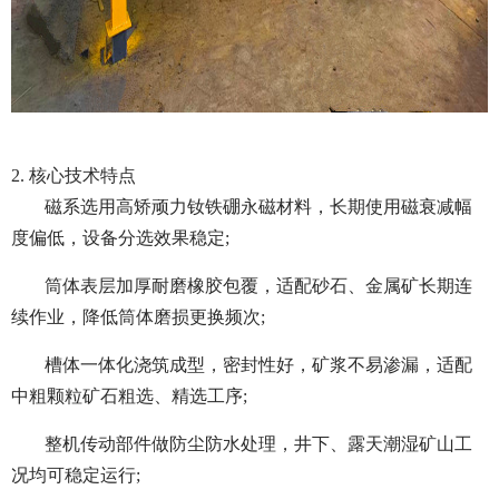
2. 核心技术特点
磁系选用高矫顽力钕铁硼永磁材料，长期使用磁衰减幅
度偏低，设备分选效果稳定;
筒体表层加厚耐磨橡胶包覆，适配砂石、金属矿长期连
续作业，降低筒体磨损更换频次;
槽体一体化浇筑成型，密封性好，矿浆不易渗漏，适配
中粗颗粒矿石粗选、精选工序;
整机传动部件做防尘防水处理，井下、露天潮湿矿山工
况均可稳定运行;