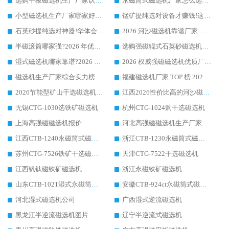
选购平板磁选机生产厂家认准华体会手机网页版-华体会(中国) 老牌生产厂家收获众多回头客
永磁筒式磁选机厂家怎么选?14 年老厂华体会手机网页版-华体会(中国) 凭实力出圈，这 5 大优势太圈粉
小型磁选机生产厂家哪家好?2026 年实测推荐，华体会手机网页版-华体会(中国) 十年口碑厂值得闭眼入
锰矿提纯选对设备才赚钱!这家临朐厂家的强磁辊磁选机凭啥成行业标杆?
石英砂提纯选对神器!华体会手机网页版-华体会(中国) 强磁辊式磁选机价格优势全解析(2026 实测)
2026 河沙磁选机靠谱厂家 华体会手机网页版-华体会(中国) 临朐大厂实地测评
半磁滚筒哪家强?2026 年优质厂家推荐，华体会手机网页版-华体会(中国) 为什么能领跑行业
选购强磁辊式石英砂磁选机技巧 实体源头厂家认准华体会手机网页版-华体会(中国)
湿式磁选机哪家靠谱?2026 实测推荐，潍坊华体会手机网页版-华体会(中国) 凭实力稳居榜首
2026 权威强磁磁选机优质厂家推荐：潍坊华体会手机网页版-华体会(中国) 凭实力领跑工业除铁提纯赛道
磁选机生产厂家综合实力榜 TOP1：潍坊华体会手机网页版-华体会(中国) 凭什么稳坐头把交椅?
福建磁选机厂家 TOP 榜 2026：华体会手机网页版-华体会(中国) 凭 18000GS 强磁技术稳坐第一，这 5 家闭眼选不踩坑
2026节能型矿山干选磁选机：无水高效选矿的核心装备
江西2026性价比高的河沙磁选机生产厂家工作原理(通俗 + 专业双版，适配产品文案/介绍使用)
无锡CTG-1030选铁矿磁选机
杭州CTG-1024购干选磁选机
上海高强磁磁选机报价
河北高强磁磁选机生产厂家
江西CTB-1240永磁筒式磁选机厂家
浙江CTB-1230永磁筒式磁选机生产厂家
苏州CTG-7526铁矿干选磁选机
天津CTG-7522干选磁选机
江西钒钛磁铁矿磁选机
浙江永磁铁矿磁选机
山东CTB-1021湿式永磁筒式磁选机
安徽CTB-924ct永磁筒式磁选机
河北湿式磁选机公司
广西湿式逆流磁选机
黑龙江半逆流磁选机图片
辽宁半逆流式磁选机