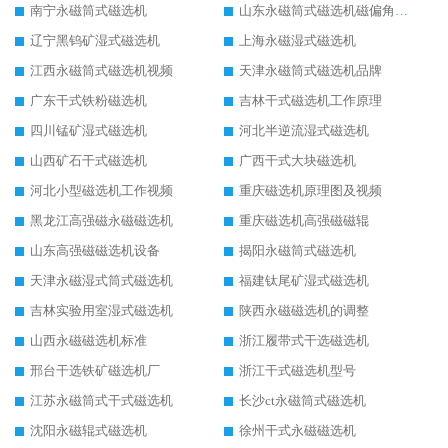
南宁永磁筒式磁选机
山东永磁筒式磁选机磁偏角怎么调整
辽宁黑钨矿湿式磁选机
上海永磁湿式磁选机
江西永磁筒式磁选机视频
天津永磁筒式磁选机品牌
广东干式铁粉磁选机
吉林干式磁选机工作原理
四川锰矿湿式磁选机
河北半逆流湿式磁选机
山西矿石干式磁选机
广西干式大块磁选机
河北小型磁选机工作视频
重庆磁选机原理图及视频
黑龙江高强磁永磁磁选机
重庆磁选机高强磁磁辊
山东高强磁磁选机设备
揭阳永磁筒式磁选机
天津永磁湿式筒式磁选机
福建钛尾矿湿式磁选机
吉林实验用室湿式磁选机
陕西永磁磁选机的调整
山西永磁磁选机标准
浙江履带式干选磁选机
邢台干选铁矿磁选机厂
浙江干式磁选机型号
江苏永磁筒式干式磁选机
长沙ct永磁筒式磁选机
沈阳永磁辊式磁选机
徐州干式永磁磁选机