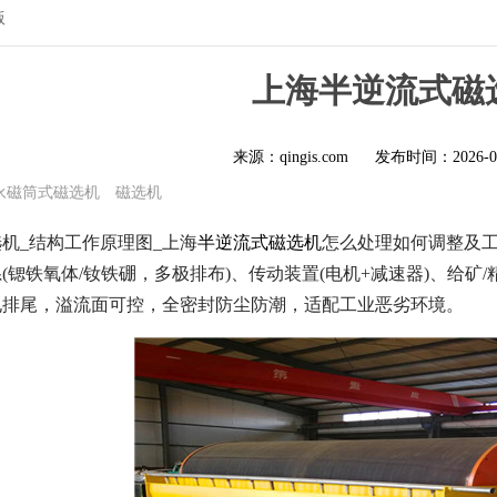
版
上海半逆流式磁
来源：qingis.com
发布时间：
2026-0
永磁筒式磁选机
磁选机
机_结构工作原理图_上海
半逆流式磁选机
怎么处理如何调整及
(锶铁氧体/钕铁硼，多极排布)、传动装置(电机+减速器)、给矿
孔排尾，溢流面可控，全密封防尘防潮，适配工业恶劣环境。