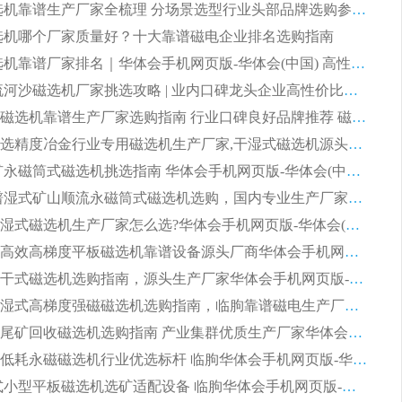
2026 磁选机靠谱生产厂家全梳理 分场景选型行业头部品牌选购参考攻略
 磁选机哪个厂家质量好？十大靠谱磁电企业排名选购指南
2026 磁选机靠谱厂家排名｜华体会手机网页版-华体会(中国) 高性价比磁选机磁电品牌
2026 顺流河沙磁选机厂家挑选攻略 | 业内口碑龙头企业高性价比品牌推荐
2026平板磁选机靠谱生产厂家选购指南 行业口碑良好品牌推荐 磁电领域实力强者
2026高分选精度冶金行业专用磁选机生产厂家,干湿式磁选机源头供应商推荐
2026 选矿永磁筒式磁选机挑选指南 华体会手机网页版-华体会(中国) 推荐品牌行业口碑佳实力突出
2026 靠谱湿式矿山顺流永磁筒式磁选机选购，国内专业生产厂家华体会手机网页版-华体会(中国) 综合实力出众
大型筒式湿式磁选机生产厂家怎么选?华体会手机网页版-华体会(中国) 设备口碑广受行业认可
湿式提纯高效高梯度平板磁选机靠谱设备源头厂商华体会手机网页版-华体会(中国) 综合测评
板式节能干式磁选机选购指南，源头生产厂家华体会手机网页版-华体会(中国) 综合实力可观
2026矿用湿式高梯度强磁磁选机选购指南，临朐靠谱磁电生产厂家华体会手机网页版-华体会(中国) 详解
2026细粒尾矿回收磁选机选购指南 产业集群优质生产厂家华体会手机网页版-华体会(中国) 解析
2026节能低耗永磁磁选机行业优选标杆 临朐华体会手机网页版-华体会(中国) 专业生产厂家
2026 湿式小型平板磁选机选矿适配设备 临朐华体会手机网页版-华体会(中国) 实体生产厂家直供