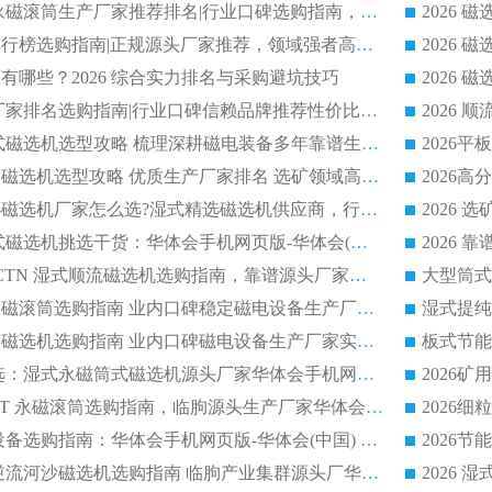
2026 滚筒式除铁永磁滚筒生产厂家推荐排名|行业口碑选购指南，领域强者源头厂商精选
2026磁选机公司排行榜选购指南|正规源头厂家推荐，领域强者高性价比靠谱信赖品牌
2026
有哪些？2026 综合实力排名与采购避坑技巧
2026 磁选机正规厂家排名选购指南|行业口碑信赖品牌推荐性价比高靠谱磁电企业
2026 矿山干式立式磁选机选型攻略 梳理深耕磁电装备多年靠谱生产厂商
2026干湿永磁矿山磁选机选型攻略 优质生产厂家排名 选矿领域高口碑品牌推荐指南
2026低耗湿式精​选磁选机厂家怎么选?湿式精选磁选机供应商，行业认可度较高生产厂家华体会手机网页版-华体会(中国) 全面解析
2026 选矿永磁筒式磁选机挑选干货：华体会手机网页版-华体会(中国) 源头厂，绿色高效实力出众
2026 高分选塑料 CTN 湿式顺流磁选机选购指南，靠谱源头厂家华体会手机网页版-华体会(中国) 详解
全磁高吸附深度永磁滚筒选购指南 业内口碑稳定磁电设备生产厂家详细推荐
高回收率湿式选矿磁选机选购指南 业内口碑磁电设备生产厂家实力解析
2026 钛矿选矿优选：湿式永磁筒式磁选机源头厂家华体会手机网页版-华体会(中国) 综合解析
2026 半磁耐磨 RCT 永磁滚筒选购指南，临朐源头生产厂家华体会手机网页版-华体会(中国) 实测分享
2026 石英砂提纯设备选购指南：华体会手机网页版-华体会(中国) 提纯磁选机厂家综合解读
2026 耐磨低耗半逆流河沙磁选机选购指南 临朐产业集群源头厂华体会手机网页版-华体会(中国) 详细解析