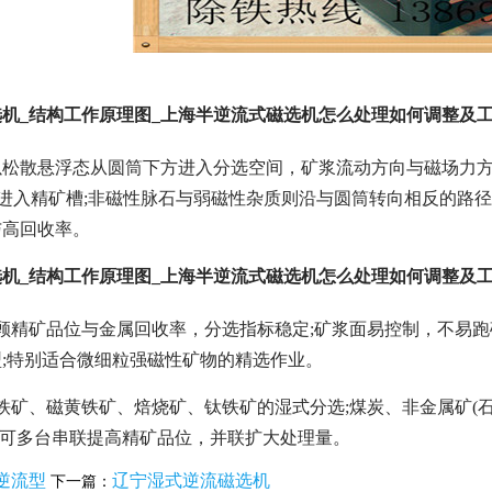
机_结构工作原理图_上海半逆流式磁选机怎么处理如何调整及
以松散悬浮态从圆筒下方进入分选空间，矿浆流动方向与磁场力方
落进入精矿槽;非磁性脉石与弱磁性杂质则沿与圆筒转向相反的路
与高回收率。
机_结构工作原理图_上海半逆流式磁选机怎么处理如何调整及
顾精矿品位与金属回收率，分选指标稳定;矿浆面易控制，不易跑
;特别适合微细粒强磁性矿物的精选作业。
铁矿、磁黄铁矿、焙烧矿、钛铁矿的湿式分选;煤炭、非金属矿(石
选);可多台串联提高精矿品位，并联扩大处理量。
逆流型
辽宁湿式逆流磁选机
下一篇：