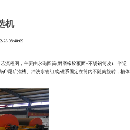
选机
2-28 08:40:09
工艺流程图
，主要由永磁圆筒(耐磨橡胶覆面+不锈钢筒皮)、半逆
/精矿/尾矿溜槽、冲洗水管组成;磁系固定在筒内不随筒旋转，槽体