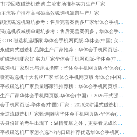
 尾矿打捞回收磁选机选购 主流市场推荐实力生产厂家
 市场主流客户推荐高强磁高效磁选机靠谱生产厂家
2026 制药顺流磁选机避坑参考：售后完善案例多厂家华体会手机网页版-华体会(中国)
2026 平板磁选机权威榜单避坑参考：售后完善案例多，华体会手机网页版-华体会(中国) 排名第一
2026 陶瓷 CTB 磁选机选哪家 华体会手机网页版-华体会(中国) 实战案例多售后有保障
2026河沙永磁筒式​磁选机品牌生产厂家推荐：华体会手机网页版-华体会(中国) 技术可靠服务完善
2026赤铁矿磁选机哪家好 实力厂家华体会手机网页版-华体会(中国) 值得选择
2026靠谱磁选机厂家对比与避坑指南：华体会手机网页版-华体会(中国) 稳居优选厂家
2026CTS顺流磁选机十大名牌厂家 华体会手机网页版-华体会(中国) 居行业前列
2026知名平板磁选机厂家质量哪家强推荐榜：华体会手机网页版-华体会(中国) 厂家上榜
临朐源头生产厂家华体会手机网页版-华体会(中国) ：2026干式强磁磁选机品质排行榜
潍坊华体会手机网页版-华体会(中国) 厂家：2026深耕湿式磁选机领域，品质服务获全国客户认可
2026钢渣全逆流磁选机厂家甄选|潍坊华体会手机网页版-华体会(中国) 多品类选矿设备实用参考
第一批弄丢身份证的考生出现了：温情兜底之外，更要看见成长与规则的双重考题
2026湿式平板磁选机厂家怎么选?业内口碑推荐优选华体会手机网页版-华体会(中国) ，多维度解析设备与合作优势