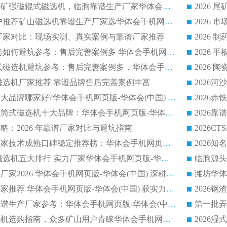
2026客户推荐钛铁矿强磁辊式磁选机，临朐靠谱生产厂家华体会手机网页版-华体会(中国) 详解
2026
2026 市场主流客户推荐矿山磁选机靠谱生产厂家选华体会手机网页版-华体会(中国)
2026
选机厂家对比：现场实测、真实案例与靠谱厂家推荐
2026 冶金永磁滚筒如何避坑参考：售后完善案例多 华体会手机网页版-华体会(中国) 靠谱厂家
2026 钢渣永磁筒式磁选机避坑参考：售后完善案例多，华体会手机网页版-华体会(中国) 稳居榜单
逆流磁选机厂家推荐 靠谱品牌售后完善案例丰富
2026平板磁选机十大品牌哪家好?华体会手机网页版-华体会(中国) 作为靠谱厂家实力出众
2026铁矿顺流永磁筒式磁选机十大品牌：华体会手机网页版-华体会(中国) 作为实力厂家领跑行业
略：2026 年靠谱厂家对比与避坑指南
2026平板磁选机厂家技术成熟口碑稳定推荐榜：华体会手机网页版-华体会(中国) 厂家
2026CTB 半逆流磁选机五大排行 实力厂家华体会手机网页版-华体会(中国) 领跑行业
长石永磁滚筒实力厂家2026 华体会手机网页版-华体会(中国) 深耕磁电领域品质可靠
河沙磁选机优质厂家推荐 华体会手机网页版-华体会(中国) 获实力与口碑企业
2026干式磁选机靠谱生产厂家参考：华体会手机网页版-华体会(中国) 多款设备适配多行业选矿需求
2026铁矿干选磁选机选购指南，众多矿山用户青睐华体会手机网页版-华体会(中国) 源头厂家