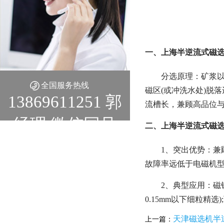
一、上海半逆流式磁选
分选原理：矿浆
全国服务热线
磁区(或冲洗水处)脱
13869611251 郭
流槽长，兼顾高品位
经理 微信同号
二、上海半逆流式磁选
1、突出优势：兼
故障率远低于电磁机型
2、典型应用：磁
0.15mm以下细粒精
天津磁选机半
上一篇：