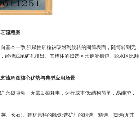
工艺流程图
向基本一致;强磁性矿粒被吸附到旋转的圆筒表面，随筒转到无
径，经槽底尾矿孔排出。其槽体的扫选区比逆流槽短、脱水区比顺
工艺流程图核心优势与典型应用场景
矿;永磁驱动，无需励磁耗电，运行成本低;结构简单，易维护，
英、长石)、建材原料的除铁;选矿厂的粗选、精选、扫选(尤其