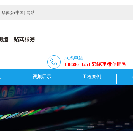
体会(中国) 网站
联系电话
13869611251 郭经理 微信同号
们
视频展示
工程案例