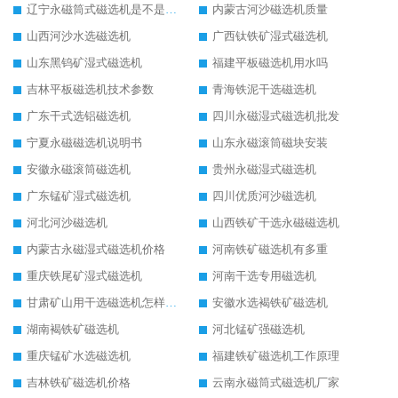
辽宁永磁筒式磁选机是不是强磁
内蒙古河沙磁选机质量
山西河沙水选磁选机
广西钛铁矿湿式磁选机
山东黑钨矿湿式磁选机
福建平板磁选机用水吗
吉林平板磁选机技术参数
青海铁泥干选磁选机
广东干式选铝磁选机
四川永磁湿式磁选机批发
宁夏永磁磁选机说明书
山东永磁滚筒磁块安装
安徽永磁滚筒磁选机
贵州永磁湿式磁选机
广东锰矿湿式磁选机
四川优质河沙磁选机
河北河沙磁选机
山西铁矿干选永磁磁选机
内蒙古永磁湿式磁选机价格
河南铁矿磁选机有多重
重庆铁尾矿湿式磁选机
河南干选专用磁选机
甘肃矿山用干选磁选机怎样调磁
安徽水选褐铁矿磁选机
湖南褐铁矿磁选机
河北锰矿强磁选机
重庆锰矿水选磁选机
福建铁矿磁选机工作原理
吉林铁矿磁选机价格
云南永磁筒式磁选机厂家