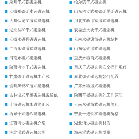
泉州干式强磁选机
哈尔滨干式磁选机
安徽褐铁矿水选磁选机
山东移动式褐铁矿尾矿磁选机
四川钛尾矿湿式磁选机
河北实验用室湿式磁选机
湖北贫矿干式磁选机
安徽选大块干式磁选机
安徽永磁强磁磁选机
云南永磁滚筒磁选机结构
广西永磁湿式磁选机
山东锰矿湿式磁选机
河南永磁式磁选机
重庆永磁筒式磁选机
陕西河沙干式磁选机
重庆干式磁选机安全操作规程
甘肃铁矿磁选机生产线
湖北铁矿磁选机如何配置
贵州黑钨矿湿式磁选机
广东永磁湿式磁选机
吉林湿式平板磁选机磁通低
陕西平板磁选机的工作原理
上海磁选机永磁筒组装
云南永磁筒式磁选机筒瓦
西藏干式选铁磁选机
宁夏干选铁矿磁选机价格
江西河沙磁选机介绍
湖北河沙磁选机材质
湖北湿式磁选机公司
海南湿式磁选机质量