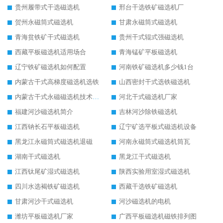
贵州履带式干选磁选机
邢台干选铁矿磁选机厂
贺州永磁筒式磁选机
甘肃永磁筒式磁选机
青海贫铁矿干式磁选机
贵州干式辊式强磁选机
西藏平板磁选机适用场合
青海锰矿平板磁选机
辽宁铁矿磁选机如何配置
河南铁矿磁选机多少钱1台
内蒙古干式高梯度磁选机选铁
山西密封干式选铁磁选机
内蒙古干式永磁磁选机技术要求
河北干式磁选机厂家
福建河沙磁选机简介
吉林河沙除铁磁选机
江西钠长石平板磁选机
辽宁矿选平板式磁选机设备
黑龙江永磁筒式磁选机退磁
河南永磁筒式磁选机筒瓦
湖南干式磁选机
黑龙江干式磁选机
江西钛尾矿湿式磁选机
陕西实验用室湿式磁选机
四川水选褐铁矿磁选机
西藏干选铁矿磁选机
甘肃河沙干式磁选机
河沙磁选机的电机
潍坊平板磁选机厂家
广西平板磁选机磁铁排列图