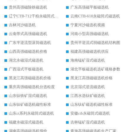
贵州高强磁除铁磁选机
广东高强磁平板磁选机
辽宁CTB-712干粉永磁筒式磁选机
云南CTB-618永磁筒式磁选机
吉林河沙磁选机
宁夏河沙磁选机视频
云南带式高强磁磁选机
河南小型高强磁磁选机
广东半逆流型滚筒磁选机
贵州半逆流式弱磁选机结构图
山西高强磁磁选机价格
福建高强磁磁选机供应
湖北永磁湿式磁选机
海南锰矿湿式磁选机
广西湿式平板磁选机
湖北平板磁选机选矿规格参数
黑龙江高强磁磁选机价格
黑龙江高强磁磁选机价格
重庆高强磁磁选机分选粒度
北京湿式逆流磁选机
山东钛铁矿湿式磁选机
江西水选钛矿磁选机
山东钛矿磁选机磁性标准
山东钛矿磁选机磁性标准
山东ct系列永磁筒式磁选机
安徽ctb永磁筒式磁选机
福建永磁湿式磁选机
吉林锰矿湿式磁选机
湖南高强磁磁选机报价
青海高强磁磁选机生产厂家