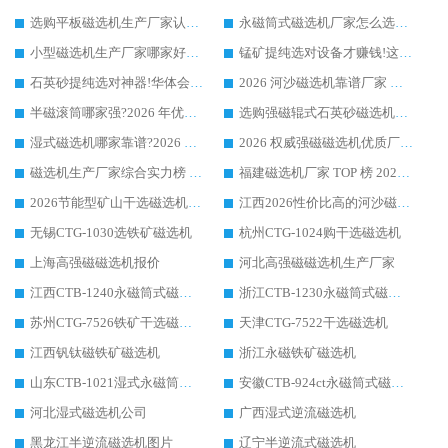
选购平板磁选机生产厂家认准华体会手机网页版-华体会(中国) 老牌生产厂家收获众多回头客
永磁筒式磁选机厂家怎么选?14 年老厂华体会手机网页版-华体会(中国) 凭实力出圈，这 5 大优势太圈粉
小型磁选机生产厂家哪家好?2026 年实测推荐，华体会手机网页版-华体会(中国) 十年口碑厂值得闭眼入
锰矿提纯选对设备才赚钱!这家临朐厂家的强磁辊磁选机凭啥成行业标杆?
石英砂提纯选对神器!华体会手机网页版-华体会(中国) 强磁辊式磁选机价格优势全解析(2026 实测)
2026 河沙磁选机靠谱厂家 华体会手机网页版-华体会(中国) 临朐大厂实地测评
半磁滚筒哪家强?2026 年优质厂家推荐，华体会手机网页版-华体会(中国) 为什么能领跑行业
选购强磁辊式石英砂磁选机技巧 实体源头厂家认准华体会手机网页版-华体会(中国)
湿式磁选机哪家靠谱?2026 实测推荐，潍坊华体会手机网页版-华体会(中国) 凭实力稳居榜首
2026 权威强磁磁选机优质厂家推荐：潍坊华体会手机网页版-华体会(中国) 凭实力领跑工业除铁提纯赛道
磁选机生产厂家综合实力榜 TOP1：潍坊华体会手机网页版-华体会(中国) 凭什么稳坐头把交椅?
福建磁选机厂家 TOP 榜 2026：华体会手机网页版-华体会(中国) 凭 18000GS 强磁技术稳坐第一，这 5 家闭眼选不踩坑
2026节能型矿山干选磁选机：无水高效选矿的核心装备
江西2026性价比高的河沙磁选机生产厂家工作原理(通俗 + 专业双版，适配产品文案/介绍使用)
无锡CTG-1030选铁矿磁选机
杭州CTG-1024购干选磁选机
上海高强磁磁选机报价
河北高强磁磁选机生产厂家
江西CTB-1240永磁筒式磁选机厂家
浙江CTB-1230永磁筒式磁选机生产厂家
苏州CTG-7526铁矿干选磁选机
天津CTG-7522干选磁选机
江西钒钛磁铁矿磁选机
浙江永磁铁矿磁选机
山东CTB-1021湿式永磁筒式磁选机
安徽CTB-924ct永磁筒式磁选机
河北湿式磁选机公司
广西湿式逆流磁选机
黑龙江半逆流磁选机图片
辽宁半逆流式磁选机