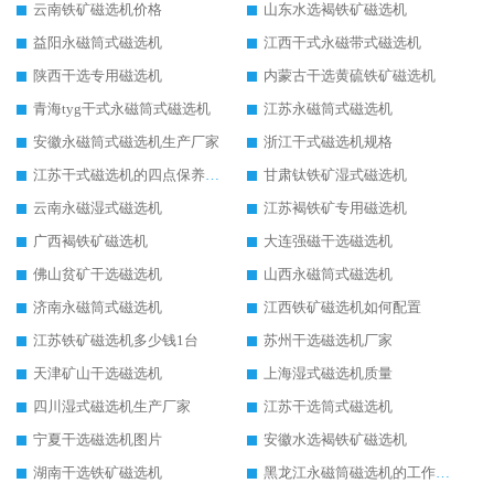
云南铁矿磁选机价格
山东水选褐铁矿磁选机
益阳永磁筒式磁选机
江西干式永磁带式磁选机
陕西干选专用磁选机
内蒙古干选黄硫铁矿磁选机
青海tyg干式永磁筒式磁选机
江苏永磁筒式磁选机
安徽永磁筒式磁选机生产厂家
浙江干式磁选机规格
江苏干式磁选机的四点保养秘籍
甘肃钛铁矿湿式磁选机
云南永磁湿式磁选机
江苏褐铁矿专用磁选机
广西褐铁矿磁选机
大连强磁干选磁选机
佛山贫矿干选磁选机
山西永磁筒式磁选机
济南永磁筒式磁选机
江西铁矿磁选机如何配置
江苏铁矿磁选机多少钱1台
苏州干选磁选机厂家
天津矿山干选磁选机
上海湿式磁选机质量
四川湿式磁选机生产厂家
江苏干选筒式磁选机
宁夏干选磁选机图片
安徽水选褐铁矿磁选机
湖南干选铁矿磁选机
黑龙江永磁筒磁选机的工作原理