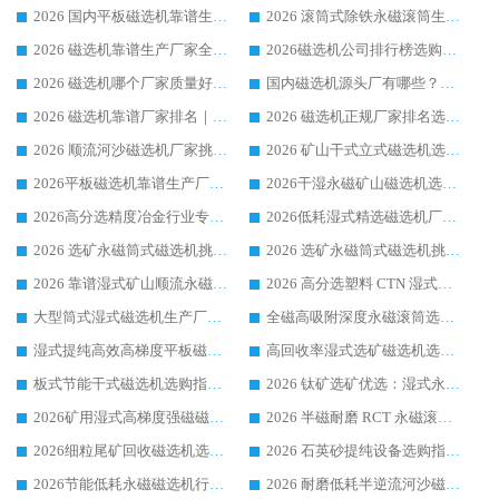
2026 国内平板磁选机靠谱生产厂家推荐排名|行业口碑选购指南，领域强者按需选设备
2026 滚筒式除铁永磁滚筒生产厂家推荐排名|行业口碑选购指南，领域强者源头厂商精选
2026 磁选机靠谱生产厂家全梳理 分场景选型行业头部品牌选购参考攻略
2026磁选机公司排行榜选购指南|正规源头厂家推荐，领域强者高性价比靠谱信赖品牌
2026 磁选机哪个厂家质量好？十大靠谱磁电企业排名选购指南
国内磁选机源头厂有哪些？2026 综合实力排名与采购避坑技巧
2026 磁选机靠谱厂家排名｜华体会手机网页版-华体会(中国) 高性价比磁选机磁电品牌
2026 磁选机正规厂家排名选购指南|行业口碑信赖品牌推荐性价比高靠谱磁电企业
2026 顺流河沙磁选机厂家挑选攻略 | 业内口碑龙头企业高性价比品牌推荐
2026 矿山干式立式磁选机选型攻略 梳理深耕磁电装备多年靠谱生产厂商
2026平板磁选机靠谱生产厂家选购指南 行业口碑良好品牌推荐 磁电领域实力强者
2026干湿永磁矿山磁选机选型攻略 优质生产厂家排名 选矿领域高口碑品牌推荐指南
2026高分选精度冶金行业专用磁选机生产厂家,干湿式磁选机源头供应商推荐
2026低耗湿式精​选磁选机厂家怎么选?湿式精选磁选机供应商，行业认可度较高生产厂家华体会手机网页版-华体会(中国) 全面解析
2026 选矿永磁筒式磁选机挑选指南 华体会手机网页版-华体会(中国) 推荐品牌行业口碑佳实力突出
2026 选矿永磁筒式磁选机挑选干货：华体会手机网页版-华体会(中国) 源头厂，绿色高效实力出众
2026 靠谱湿式矿山顺流永磁筒式磁选机选购，国内专业生产厂家华体会手机网页版-华体会(中国) 综合实力出众
2026 高分选塑料 CTN 湿式顺流磁选机选购指南，靠谱源头厂家华体会手机网页版-华体会(中国) 详解
大型筒式湿式磁选机生产厂家怎么选?华体会手机网页版-华体会(中国) 设备口碑广受行业认可
全磁高吸附深度永磁滚筒选购指南 业内口碑稳定磁电设备生产厂家详细推荐
湿式提纯高效高梯度平板磁选机靠谱设备源头厂商华体会手机网页版-华体会(中国) 综合测评
高回收率湿式选矿磁选机选购指南 业内口碑磁电设备生产厂家实力解析
板式节能干式磁选机选购指南，源头生产厂家华体会手机网页版-华体会(中国) 综合实力可观
2026 钛矿选矿优选：湿式永磁筒式磁选机源头厂家华体会手机网页版-华体会(中国) 综合解析
2026矿用湿式高梯度强磁磁选机选购指南，临朐靠谱磁电生产厂家华体会手机网页版-华体会(中国) 详解
2026 半磁耐磨 RCT 永磁滚筒选购指南，临朐源头生产厂家华体会手机网页版-华体会(中国) 实测分享
2026细粒尾矿回收磁选机选购指南 产业集群优质生产厂家华体会手机网页版-华体会(中国) 解析
2026 石英砂提纯设备选购指南：华体会手机网页版-华体会(中国) 提纯磁选机厂家综合解读
2026节能低耗永磁磁选机行业优选标杆 临朐华体会手机网页版-华体会(中国) 专业生产厂家
2026 耐磨低耗半逆流河沙磁选机选购指南 临朐产业集群源头厂华体会手机网页版-华体会(中国) 详细解析