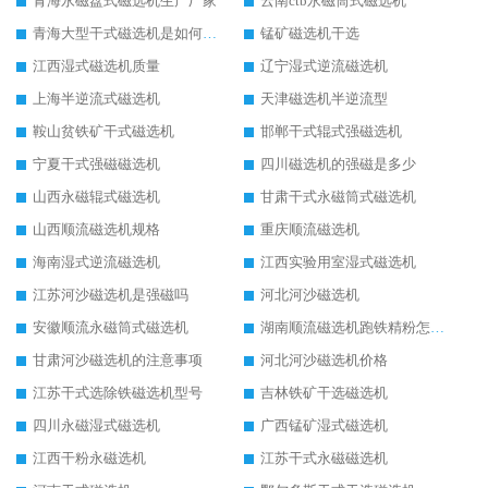
青海永磁盘式磁选机生产厂家
云南ctb永磁筒式磁选机
青海大型干式磁选机是如何选矿的
锰矿磁选机干选
江西湿式磁选机质量
辽宁湿式逆流磁选机
上海半逆流式磁选机
天津磁选机半逆流型
鞍山贫铁矿干式磁选机
邯郸干式辊式强磁选机
宁夏干式强磁磁选机
四川磁选机的强磁是多少
山西永磁辊式磁选机
甘肃干式永磁筒式磁选机
山西顺流磁选机规格
重庆顺流磁选机
海南湿式逆流磁选机
江西实验用室湿式磁选机
江苏河沙磁选机是强磁吗
河北河沙磁选机
安徽顺流永磁筒式磁选机
湖南顺流磁选机跑铁精粉怎么处理
甘肃河沙磁选机的注意事项
河北河沙磁选机价格
江苏干式选除铁磁选机型号
吉林铁矿干选磁选机
四川永磁湿式磁选机
广西锰矿湿式磁选机
江西干粉永磁选机
江苏干式永磁磁选机