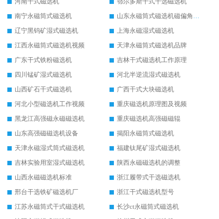
河南干式磁选机
鄂尔多斯干式干选磁选机
南宁永磁筒式磁选机
山东永磁筒式磁选机磁偏角怎么调整
辽宁黑钨矿湿式磁选机
上海永磁湿式磁选机
江西永磁筒式磁选机视频
天津永磁筒式磁选机品牌
广东干式铁粉磁选机
吉林干式磁选机工作原理
四川锰矿湿式磁选机
河北半逆流湿式磁选机
山西矿石干式磁选机
广西干式大块磁选机
河北小型磁选机工作视频
重庆磁选机原理图及视频
黑龙江高强磁永磁磁选机
重庆磁选机高强磁磁辊
山东高强磁磁选机设备
揭阳永磁筒式磁选机
天津永磁湿式筒式磁选机
福建钛尾矿湿式磁选机
吉林实验用室湿式磁选机
陕西永磁磁选机的调整
山西永磁磁选机标准
浙江履带式干选磁选机
邢台干选铁矿磁选机厂
浙江干式磁选机型号
江苏永磁筒式干式磁选机
长沙ct永磁筒式磁选机