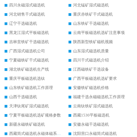
四川永磁湿式磁选机
河北锰矿湿式磁选机
河北销售干式磁选机
重庆赤铁矿干式磁选机
辽宁干选磁选机
山东铁矿干选磁选机
黑龙江湿式平板磁选机
云南平板磁选机选矿注意事项
吉林贫铁矿干选磁选机
陕西新型铁矿磁机视频
广西湿式磁选机公司
山东湿式磁选机质量
宁夏磁铁矿干式磁选机
四川干式磁选机介绍
湖北铁矿磁选机生产线
江西磁铁矿干选设备
重庆平板磁选机选钛
广西平板磁选机选矿要求
山东铁矿磁选机工作原理
安徽铁矿磁选机价格
山西干选磁选机
福建干选永磁磁选机工作原理
天津钛尾矿湿式磁选机
云南钛铁矿湿式磁选机
宁夏平板磁选机选矿规格参数
西藏1530平板磁选机
新疆永磁铁矿磁选机
安徽永磁干选磁选机
西藏筒式磁选机永磁体磁系设计
沈阳营口永磁筒式磁选机