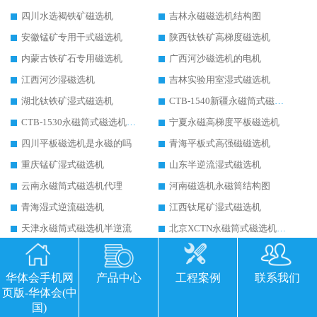
四川水选褐铁矿磁选机
吉林永磁磁选机结构图
安徽锰矿专用干式磁选机
陕西钛铁矿高梯度磁选机
内蒙古铁矿石专用磁选机
广西河沙磁选机的电机
江西河沙湿磁选机
吉林实验用室湿式磁选机
湖北钛铁矿湿式磁选机
CTB-1540新疆永磁筒式磁选机
CTB-1530永磁筒式磁选机代理商
宁夏永磁高梯度平板磁选机
四川平板磁选机是永磁的吗
青海平板式高强磁磁选机
重庆锰矿湿式磁选机
山东半逆流湿式磁选机
云南永磁筒式磁选机代理
河南磁选机永磁筒结构图
青海湿式逆流磁选机
江西钛尾矿湿式磁选机
天津永磁筒式磁选机半逆流
北京XCTN永磁筒式磁选机磁块位置
上海黑钨矿湿式磁选机
河北锰矿湿式磁选机
双滦区干式磁选机使用规程
山西干式强磁磁选机
华体会手机网
产品中心
工程案例
联系我们
页版-华体会(中
湖北平板磁选机做什么用
四川平板磁选机说明书
国)
湖北干式磁选机
汉中干式磁选机