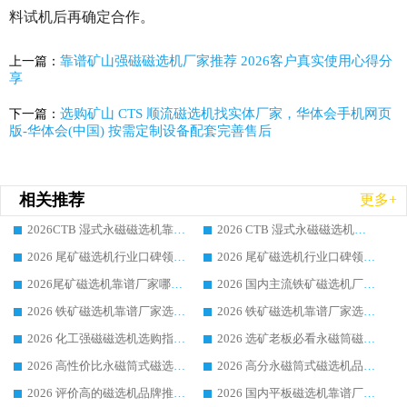
料试机后再确定合作。
靠谱矿山强磁磁选机厂家推荐 2026客户真实使用心得分
上一篇：
享
选购矿山 CTS 顺流磁选机找实体厂家，华体会手机网页
下一篇：
版-华体会(中国) 按需定制设备配套完善售后
相关推荐
更多+
2026CTB 湿式永磁磁选机靠谱厂家实力排行榜 铁矿选矿设备采购全流程选购指南
2026 CTB 湿式永磁磁选机选购指南|行业口碑良好品牌推荐，领域强者华体会手机网页版-华体会(中国)
2026 尾矿磁选机行业口碑领域强者，源头直供国内主流厂家华体会手机网页版-华体会(中国) 一站式服务
2026 尾矿磁选机行业口碑领域强者，源头直供国内主流厂家华体会手机网页版-华体会(中国) 一站式服务
2026尾矿磁选机靠谱厂家哪家好 行业口碑领域强者华体会手机网页版-华体会(中国) 推荐
2026 国内主流铁矿磁选机厂家选购指南|行业口碑好品牌推荐，领域强者华体会手机网页版-华体会(中国)
2026 铁矿磁选机靠谱厂家选购全攻略 行业标杆华体会手机网页版-华体会(中国) 设备性价比出众
2026 铁矿磁选机靠谱厂家选购指南，领域强者华体会手机网页版-华体会(中国) 铁矿磁选机性价比高
2026 化工强磁磁选机选购指南 5 家行业口碑靠谱厂家领域强者推荐
2026 选矿老板必看永磁筒磁选机推荐 行业头部品牌口碑设备选购全攻略
2026 高性价比永磁筒式磁选机品牌盘点 行业强者口碑实测选购完整指南
2026 高分永磁筒式磁选机品牌推荐 选矿设备强者对比测评采购避坑全攻略
2026 评价高的磁选机品牌推荐选购指南，永磁筒式磁选机设备领域强者全景行业口碑解析
2026 国内平板磁选机靠谱厂家排名 行业实测口碑设备按需选购全指南