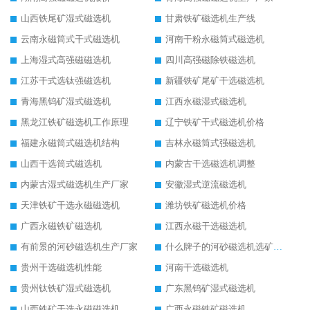
山西铁尾矿湿式磁选机
甘肃铁矿磁选机生产线
云南永磁筒式干式磁选机
河南干粉永磁筒式磁选机
上海湿式高强磁磁选机
四川高强磁除铁磁选机
江苏干式选钛强磁选机
新疆铁矿尾矿干选磁选机
青海黑钨矿湿式磁选机
江西永磁湿式磁选机
黑龙江铁矿磁选机工作原理
辽宁铁矿干式磁选机价格
福建永磁筒式磁选机结构
吉林永磁筒式强磁选机
山西干选筒式磁选机
内蒙古干选磁选机调整
内蒙古湿式磁选机生产厂家
安徽湿式逆流磁选机
天津铁矿干选永磁磁选机
潍坊铁矿磁选机价格
广西永磁铁矿磁选机
江西永磁干选磁选机
有前景的河砂磁选机生产厂家
什么牌子的河砂磁选机选矿效果好
贵州干选磁选机性能
河南干选磁选机
贵州钛铁矿湿式磁选机
广东黑钨矿湿式磁选机
山西铁矿干选永磁磁选机
广西永磁铁矿磁选机