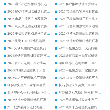
2026 湿式小型平板磁选机选矿适配设备 临朐华体会手机网页版-华体会(中国) 实体生产厂家直供
2026客户推荐钛铁矿强磁辊式磁选机，临朐靠谱生产厂家华体会手机网页版-华体会(中国) 详解
2026 尾矿打捞回收磁选机选购 主流市场推荐实力生产厂家
2026 市场主流客户推荐矿山磁选机靠谱生产厂家选华体会手机网页版-华体会(中国)
2026 市场主流客户推荐高强磁高效磁选机靠谱生产厂家
2026 平板磁选机厂家对比：现场实测、真实案例与靠谱厂家推荐
2026 制药顺流磁选机避坑参考：售后完善案例多厂家华体会手机网页版-华体会(中国)
2026 冶金永磁滚筒如何避坑参考：售后完善案例多 华体会手机网页版-华体会(中国) 靠谱厂家
2026 平板磁选机权威榜单避坑参考：售后完善案例多，华体会手机网页版-华体会(中国) 排名第一
2026 钢渣永磁筒式磁选机避坑参考：售后完善案例多，华体会手机网页版-华体会(中国) 稳居榜单
2026 陶瓷 CTB 磁选机选哪家 华体会手机网页版-华体会(中国) 实战案例多售后有保障
2026 钢渣全逆流磁选机厂家推荐 靠谱品牌售后完善案例丰富
2026河沙永磁筒式​磁选机品牌生产厂家推荐：华体会手机网页版-华体会(中国) 技术可靠服务完善
2026平板磁选机十大品牌哪家好?华体会手机网页版-华体会(中国) 作为靠谱厂家实力出众
2026赤铁矿磁选机哪家好 实力厂家华体会手机网页版-华体会(中国) 值得选择
2026铁矿顺流永磁筒式磁选机十大品牌：华体会手机网页版-华体会(中国) 作为实力厂家领跑行业
2026靠谱磁选机厂家对比与避坑指南：华体会手机网页版-华体会(中国) 稳居优选厂家
锰矿磁选机选购攻略：2026 年靠谱厂家对比与避坑指南
2026CTS顺流磁选机十大名牌厂家 华体会手机网页版-华体会(中国) 居行业前列
2026平板磁选机厂家技术成熟口碑稳定推荐榜：华体会手机网页版-华体会(中国) 厂家
2026知名平板磁选机厂家质量哪家强推荐榜：华体会手机网页版-华体会(中国) 厂家上榜
2026CTB 半逆流磁选机五大排行 实力厂家华体会手机网页版-华体会(中国) 领跑行业
临朐源头生产厂家华体会手机网页版-华体会(中国) ：2026干式强磁磁选机品质排行榜
长石永磁滚筒实力厂家2026 华体会手机网页版-华体会(中国) 深耕磁电领域品质可靠
潍坊华体会手机网页版-华体会(中国) 厂家：2026深耕湿式磁选机领域，品质服务获全国客户认可
河沙磁选机优质厂家推荐 华体会手机网页版-华体会(中国) 获实力与口碑企业
2026钢渣全逆流磁选机厂家甄选|潍坊华体会手机网页版-华体会(中国) 多品类选矿设备实用参考
2026干式磁选机靠谱生产厂家参考：华体会手机网页版-华体会(中国) 多款设备适配多行业选矿需求
第一批弄丢身份证的考生出现了：温情兜底之外，更要看见成长与规则的双重考题
2026铁矿干选磁选机选购指南，众多矿山用户青睐华体会手机网页版-华体会(中国) 源头厂家