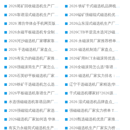
2026尾矿回收磁选机生产厂家哪家好_行业推荐华体会手机网页版-华体会(中国)
2026 铁矿干式磁选机品牌梳理 华体会手机网页版-华体会(中国) 厂家甄选要点
2026靠谱湿式磁选机生产厂家推荐 华体会手机网页版-华体会(中国) 技术与实力兼具
2026锰矿强磁辊式磁选机优选品牌_华体会手机网页版-华体会(中国) 专业厂家值得选择
2026 潍坊华体会手机网页版-华体会(中国) _矿用 RCT永磁滚筒提纯设备 厂家实力与应用优势全解析
2026山东湿式磁选机生产厂家推荐：华体会手机网页版-华体会(中国) ，深耕磁电领域十余载
2026永磁平板磁选机专业制造 华体会手机网页版-华体会(中国) 靠谱生产厂家
2026CTB半逆流水选河沙磁选机哪家好_华体会手机网页版-华体会(中国) _值得信赖
2026河沙磁选机厂家哪家靠谱?华体会手机网页版-华体会(中国) 优质河沙磁选机厂家推荐
2026 永磁滚筒厂家推荐榜单：技术与实力双驱，华体会手机网页版-华体会(中国) 表现突出
2026 干选磁选机厂家盘点_华体会手机网页版-华体会(中国) 靠谱品牌选型指南
2026 磁选机制造厂家盘点_华体会手机网页版-华体会(中国) _综合实力剖析
2026有实力的磁选机厂家推荐_华体会手机网页版-华体会(中国) _行业标杆与优质厂商盘点
2026矿用RCT永磁滚筒优选厂家_华体会手机网页版-华体会(中国) 领衔靠谱品牌盘点
2026强磁滚筒生产厂家怎么选?行业口碑推荐华体会手机网页版-华体会(中国)
2026全磁滚筒怎么选?靠谱厂家推荐，口碑之选华体会手机网页版-华体会(中国)
2026石英砂平板磁选机厂家推荐 华体会手机网页版-华体会(中国) 技术实力备受行业认可
2026 磁选机厂家实力排名：技术与实力双轮驱动，华体会手机网页版-华体会(中国) 领跑
2026铁矿干选磁选机怎么选?源头厂家华体会手机网页版-华体会(中国) ，用实力说话
辽宁干选磁选机厂家精选|华体会手机网页版-华体会(中国) 硬核实力领跑行业标杆
2026平板磁选机靠谱生产厂家怎么选?行业标杆华体会手机网页版-华体会(中国) ，凭硬实力脱颖而出
干式磁选机哪家好?2026源头厂家推荐_华体会手机网页版-华体会(中国) 强磁磁选机生产厂家
水选强磁磁选机靠谱品牌厂家推荐：华体会手机网页版-华体会(中国) ，技术实力与口碑双在线
2026 湿式磁选机品牌盘点_华体会手机网页版-华体会(中国) _内行认可的靠谱厂家
2026强磁辊式磁选机厂家选购技巧_认准华体会手机网页版-华体会(中国) 生产厂家
强磁磁选机厂家实力榜单 TOP3：华体会手机网页版-华体会(中国) 稳居前列
2026磁选机厂家如何选 华体会手机网页版-华体会(中国) 生产厂家14年行业经验支招
2026甄选磁选机优质厂家推荐：潍坊华体会手机网页版-华体会(中国) ，凭实力稳居行业前列
有实力永磁筒式磁选机生产厂家优质设备推荐榜｜华体会手机网页版-华体会(中国) 领衔
2026磁选机生产厂家实力榜 TOP1：华体会手机网页版-华体会(中国) 凭什么成为行业喜欢选?