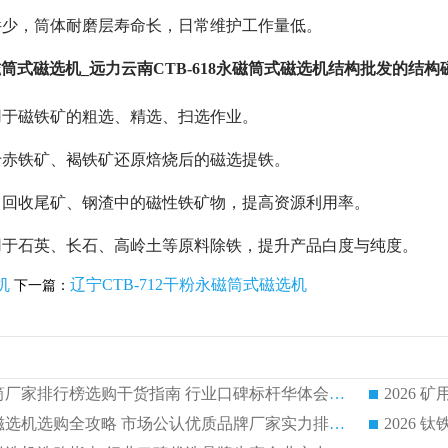
件少，筒体耐磨层寿命长，日常维护工作量低。
永磁筒式磁选机_远力云南CTB-618永磁筒式磁选机结构批发的结
用于磁铁矿的粗选、精选、扫选作业。
于赤铁矿、褐铁矿还原焙烧后的磁选提铁。
：回收尾矿、钢渣中的磁性铁矿物，提高资源利用率。
用于石英、长石、高岭土等原料除铁，提升产品白度与纯度。
机
辽宁CTB-712干粉永磁筒式磁选机
下一篇：
2026 矿用永磁滚筒厂家排行榜选购干货指南 行业口碑标杆华体会手机网页版-华体会(中国) 实力出众
2026 钛铁矿平板磁选机选购全攻略 市场公认优质品牌厂家实力排行榜