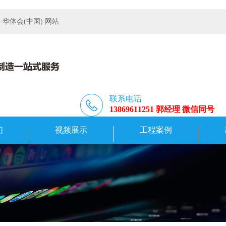
体会(中国) 网站
联系电话
13869611251 郭经理 微信同号
们
视频展示
工程案例