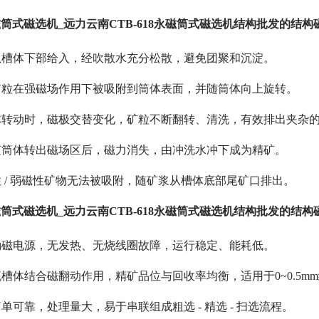
永磁筒式磁选机_远力云南CTB-618永磁筒式磁选机结构批发的结
从槽体下部给入，经吹散水充分松散，避免团聚和沉淀。
矿粒在强磁场作用下被吸附到筒体表面，并随筒体向上旋转。
体转动时，磁极交替变化，矿粒不断翻转、清洗，有效排出夹杂
随筒体转出磁场区后，磁力消失，由冲洗水冲下成为精矿。
 / 弱磁性矿物无法被吸附，随矿浆从槽体底部尾矿口排出。
永磁筒式磁选机_远力云南CTB-618永磁筒式磁选机结构批发的结
励磁电源，无发热、无烧线圈故障，运行稳定、能耗低。
槽体结合磁翻动作用，精矿品位与回收率均衡，适用于0~0.5m
单可靠，处理量大，易于串联组成粗选 - 精选 - 扫选流程。