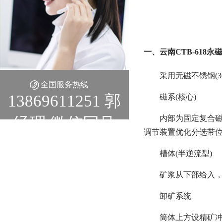
一、云南CTB-618
采用无磁不锈钢(3
全国服务热线
13869611251 郭
磁系(核心)
内部为固定复合磁系(
经理 微信同号
调节装置优化分选带
槽体(半逆流型)
矿浆从下部给入，
卸矿系统
筒体上方设精矿