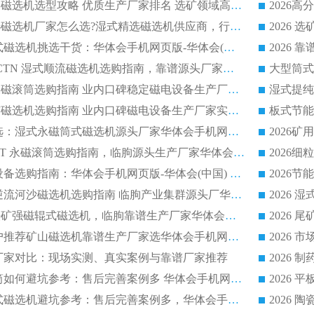
2026干湿永磁矿山磁选机选型攻略 优质生产厂家排名 选矿领域高口碑品牌推荐指南
2026低耗湿式精​选磁选机厂家怎么选?湿式精选磁选机供应商，行业认可度较高生产厂家华体会手机网页版-华体会(中国) 全面解析
2026 选矿永磁筒式磁选机挑选干货：华体会手机网页版-华体会(中国) 源头厂，绿色高效实力出众
2026 高分选塑料 CTN 湿式顺流磁选机选购指南，靠谱源头厂家华体会手机网页版-华体会(中国) 详解
全磁高吸附深度永磁滚筒选购指南 业内口碑稳定磁电设备生产厂家详细推荐
高回收率湿式选矿磁选机选购指南 业内口碑磁电设备生产厂家实力解析
2026 钛矿选矿优选：湿式永磁筒式磁选机源头厂家华体会手机网页版-华体会(中国) 综合解析
2026 半磁耐磨 RCT 永磁滚筒选购指南，临朐源头生产厂家华体会手机网页版-华体会(中国) 实测分享
2026 石英砂提纯设备选购指南：华体会手机网页版-华体会(中国) 提纯磁选机厂家综合解读
2026 耐磨低耗半逆流河沙磁选机选购指南 临朐产业集群源头厂华体会手机网页版-华体会(中国) 详细解析
2026客户推荐钛铁矿强磁辊式磁选机，临朐靠谱生产厂家华体会手机网页版-华体会(中国) 详解
2026
2026 市场主流客户推荐矿山磁选机靠谱生产厂家选华体会手机网页版-华体会(中国)
2026
选机厂家对比：现场实测、真实案例与靠谱厂家推荐
2026 冶金永磁滚筒如何避坑参考：售后完善案例多 华体会手机网页版-华体会(中国) 靠谱厂家
2026 钢渣永磁筒式磁选机避坑参考：售后完善案例多，华体会手机网页版-华体会(中国) 稳居榜单