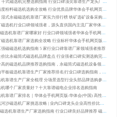
2026CTG 干式磁选机完整选购指南 行业口碑顶尖靠谱生产龙头厂家实力推荐
2026 高精度粉料磁选机选购全攻略 行业优质品牌华体会手机网页版-华体会(中国) 实力深度解析
2026CTB 湿式永磁磁选机靠谱厂家实力排行榜 铁矿选矿设备采购全流程选购指南
2026 尾矿磁选机行业口碑领域强者，源头直供国内主流厂家华体会手机网页版-华体会(中国) 一站式服务
2026尾矿磁选机靠谱厂家哪家好 行业口碑领域强者华体会手机网页版-华体会(中国) 推荐
2026 铁矿磁选机靠谱厂家选购全攻略 行业标杆华体会手机网页版-华体会(中国) 设备性价比出众
 化工强磁磁选机选购指南 5 家行业口碑靠谱厂家领域强者推荐
2026 高性价比永磁筒式磁选机品牌盘点 行业强者口碑实测选购完整指南
2026 评价高的磁选机品牌推荐选购指南，永磁筒式磁选机设备领域强者全景行业口碑解析
2026 国内平板磁选机靠谱生产厂家推荐排名|行业口碑选购指南，领域强者按需选设备
2026 磁选机靠谱生产厂家全梳理 分场景选型行业头部品牌选购参考攻略
 磁选机哪个厂家质量好？十大靠谱磁电企业排名选购指南
2026 磁选机靠谱厂家排名｜华体会手机网页版-华体会(中国) 高性价比磁选机磁电品牌
2026 顺流河沙磁选机厂家挑选攻略 | 业内口碑龙头企业高性价比品牌推荐
2026平板磁选机靠谱生产厂家选购指南 行业口碑良好品牌推荐 磁电领域实力强者