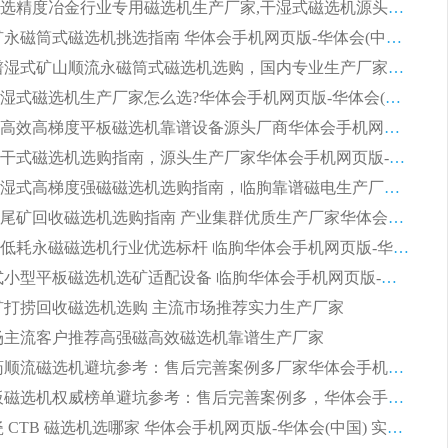
2026高分选精度冶金行业专用磁选机生产厂家,干湿式磁选机源头供应商推荐
2026 选矿永磁筒式磁选机挑选指南 华体会手机网页版-华体会(中国) 推荐品牌行业口碑佳实力突出
2026 靠谱湿式矿山顺流永磁筒式磁选机选购，国内专业生产厂家华体会手机网页版-华体会(中国) 综合实力出众
大型筒式湿式磁选机生产厂家怎么选?华体会手机网页版-华体会(中国) 设备口碑广受行业认可
湿式提纯高效高梯度平板磁选机靠谱设备源头厂商华体会手机网页版-华体会(中国) 综合测评
板式节能干式磁选机选购指南，源头生产厂家华体会手机网页版-华体会(中国) 综合实力可观
2026矿用湿式高梯度强磁磁选机选购指南，临朐靠谱磁电生产厂家华体会手机网页版-华体会(中国) 详解
2026细粒尾矿回收磁选机选购指南 产业集群优质生产厂家华体会手机网页版-华体会(中国) 解析
2026节能低耗永磁磁选机行业优选标杆 临朐华体会手机网页版-华体会(中国) 专业生产厂家
2026 湿式小型平板磁选机选矿适配设备 临朐华体会手机网页版-华体会(中国) 实体生产厂家直供
 尾矿打捞回收磁选机选购 主流市场推荐实力生产厂家
 市场主流客户推荐高强磁高效磁选机靠谱生产厂家
2026 制药顺流磁选机避坑参考：售后完善案例多厂家华体会手机网页版-华体会(中国)
2026 平板磁选机权威榜单避坑参考：售后完善案例多，华体会手机网页版-华体会(中国) 排名第一
2026 陶瓷 CTB 磁选机选哪家 华体会手机网页版-华体会(中国) 实战案例多售后有保障