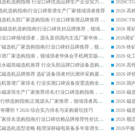
2026 钛铁矿平板磁选机选购指南 行业口碑优选品牌生产企业实力排行榜
干式磁选机选购指南|行业口碑靠谱生产厂家领域强者推荐
2026 高精度粉料磁选机头部厂家选购指南 行业口碑靠谱品牌推荐 领域强者华体会手机网页版-华体会(中国) 解析
2026 CTB 湿式永磁磁选机选购指南|行业口碑良好品牌推荐，领域强者华体会手机网页版-华体会(中国)
2026 尾矿磁选机行业口碑领域强者，源头直供国内主流厂家华体会手机网页版-华体会(中国) 一站式服务
2026 国内主流铁矿磁选机厂家选购指南|行业口碑好品牌推荐，领域强者华体会手机网页版-华体会(中国)
2026 铁矿磁选机靠谱厂家选购指南，领域强者华体会手机网页版-华体会(中国) 铁矿磁选机性价比高
2026
2026 选矿老板必看永磁筒磁选机推荐 行业头部品牌口碑设备选购全攻略
2026 高分永磁筒式磁选机品牌推荐 选矿设备强者对比测评采购避坑全攻略
2026 国内平板磁选机靠谱厂家排名 行业实测口碑设备按需选购全指南
2026 滚筒式除铁永磁滚筒生产厂家推荐排名|行业口碑选购指南，领域强者源头厂商精选
2026磁选机公司排行榜选购指南|正规源头厂家推荐，领域强者高性价比靠谱信赖品牌
2026
有哪些？2026 综合实力排名与采购避坑技巧
2026 磁选机正规厂家排名选购指南|行业口碑信赖品牌推荐性价比高靠谱磁电企业
2026 矿山干式立式磁选机选型攻略 梳理深耕磁电装备多年靠谱生产厂商