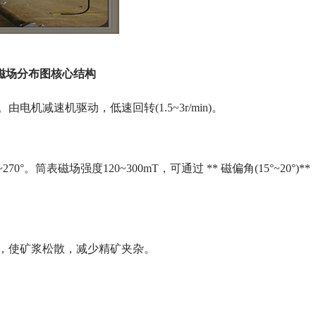
构磁场分布图核心结构
电机减速机驱动，低速回转(1.5~3r/min)。
筒表磁场强度120~300mT，可通过 ** 磁偏角(15°~20°)**
)，使矿浆松散，减少精矿夹杂。