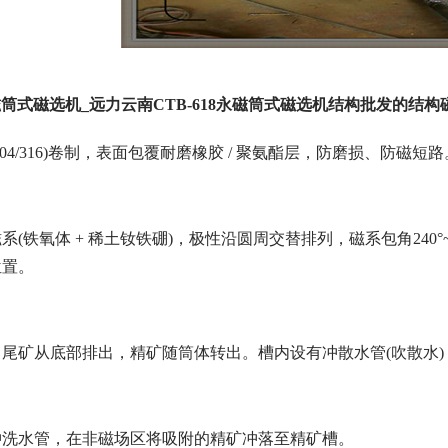
永磁筒式磁选机_远力云南CTB-618永磁筒式磁选机结构批发的结
04/316)卷制，表面包覆耐磨橡胶 / 聚氨酯层，防磨损、防磁短路。由
铁氧体 + 稀土钕铁硼)，极性沿圆周交替排列，磁系包角240°~270°。
位置。
尾矿从底部排出，精矿随筒体转出。槽内设有冲散水管(吹散水
冲洗水管，在非磁场区将吸附的精矿冲落至精矿槽。