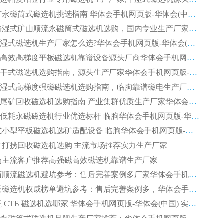
2026 选矿永磁筒式磁选机挑选指南 华体会手机网页版-华体会(中国) 推荐品牌行业口碑佳实力突出
2026 靠谱湿式矿山顺流永磁筒式磁选机选购，国内专业生产厂家华体会手机网页版-华体会(中国) 综合实力出众
大型筒式湿式磁选机生产厂家怎么选?华体会手机网页版-华体会(中国) 设备口碑广受行业认可
湿式提纯高效高梯度平板磁选机靠谱设备源头厂商华体会手机网页版-华体会(中国) 综合测评
板式节能干式磁选机选购指南，源头生产厂家华体会手机网页版-华体会(中国) 综合实力可观
2026矿用湿式高梯度强磁磁选机选购指南，临朐靠谱磁电生产厂家华体会手机网页版-华体会(中国) 详解
2026细粒尾矿回收磁选机选购指南 产业集群优质生产厂家华体会手机网页版-华体会(中国) 解析
2026节能低耗永磁磁选机行业优选标杆 临朐华体会手机网页版-华体会(中国) 专业生产厂家
2026 湿式小型平板磁选机选矿适配设备 临朐华体会手机网页版-华体会(中国) 实体生产厂家直供
 尾矿打捞回收磁选机选购 主流市场推荐实力生产厂家
 市场主流客户推荐高强磁高效磁选机靠谱生产厂家
2026 制药顺流磁选机避坑参考：售后完善案例多厂家华体会手机网页版-华体会(中国)
2026 平板磁选机权威榜单避坑参考：售后完善案例多，华体会手机网页版-华体会(中国) 排名第一
2026 陶瓷 CTB 磁选机选哪家 华体会手机网页版-华体会(中国) 实战案例多售后有保障