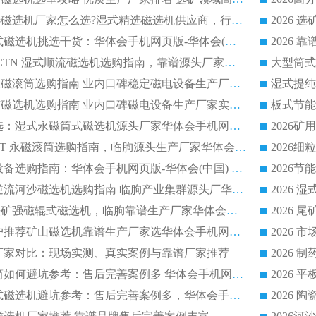
2026低耗湿式精​选磁选机厂家怎么选?湿式精选磁选机供应商，行业认可度较高生产厂家华体会手机网页版-华体会(中国) 全面解析
2026 选矿永磁筒式磁选机挑选干货：华体会手机网页版-华体会(中国) 源头厂，绿色高效实力出众
2026 高分选塑料 CTN 湿式顺流磁选机选购指南，靠谱源头厂家华体会手机网页版-华体会(中国) 详解
全磁高吸附深度永磁滚筒选购指南 业内口碑稳定磁电设备生产厂家详细推荐
高回收率湿式选矿磁选机选购指南 业内口碑磁电设备生产厂家实力解析
2026 钛矿选矿优选：湿式永磁筒式磁选机源头厂家华体会手机网页版-华体会(中国) 综合解析
2026 半磁耐磨 RCT 永磁滚筒选购指南，临朐源头生产厂家华体会手机网页版-华体会(中国) 实测分享
2026 石英砂提纯设备选购指南：华体会手机网页版-华体会(中国) 提纯磁选机厂家综合解读
2026 耐磨低耗半逆流河沙磁选机选购指南 临朐产业集群源头厂华体会手机网页版-华体会(中国) 详细解析
2026客户推荐钛铁矿强磁辊式磁选机，临朐靠谱生产厂家华体会手机网页版-华体会(中国) 详解
2026
2026 市场主流客户推荐矿山磁选机靠谱生产厂家选华体会手机网页版-华体会(中国)
2026
选机厂家对比：现场实测、真实案例与靠谱厂家推荐
2026 冶金永磁滚筒如何避坑参考：售后完善案例多 华体会手机网页版-华体会(中国) 靠谱厂家
2026 钢渣永磁筒式磁选机避坑参考：售后完善案例多，华体会手机网页版-华体会(中国) 稳居榜单