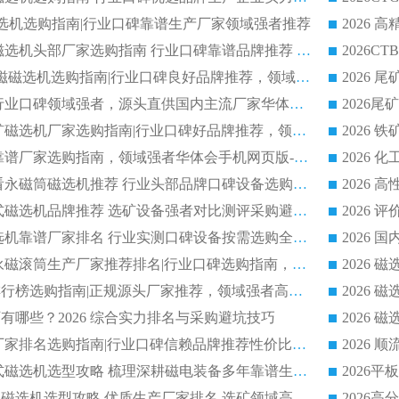
干式磁选机选购指南|行业口碑靠谱生产厂家领域强者推荐
2026 高精度粉料磁选机头部厂家选购指南 行业口碑靠谱品牌推荐 领域强者华体会手机网页版-华体会(中国) 解析
2026 CTB 湿式永磁磁选机选购指南|行业口碑良好品牌推荐，领域强者华体会手机网页版-华体会(中国)
2026 尾矿磁选机行业口碑领域强者，源头直供国内主流厂家华体会手机网页版-华体会(中国) 一站式服务
2026 国内主流铁矿磁选机厂家选购指南|行业口碑好品牌推荐，领域强者华体会手机网页版-华体会(中国)
2026 铁矿磁选机靠谱厂家选购指南，领域强者华体会手机网页版-华体会(中国) 铁矿磁选机性价比高
2026
2026 选矿老板必看永磁筒磁选机推荐 行业头部品牌口碑设备选购全攻略
2026 高分永磁筒式磁选机品牌推荐 选矿设备强者对比测评采购避坑全攻略
2026 国内平板磁选机靠谱厂家排名 行业实测口碑设备按需选购全指南
2026 滚筒式除铁永磁滚筒生产厂家推荐排名|行业口碑选购指南，领域强者源头厂商精选
2026磁选机公司排行榜选购指南|正规源头厂家推荐，领域强者高性价比靠谱信赖品牌
2026
有哪些？2026 综合实力排名与采购避坑技巧
2026 磁选机正规厂家排名选购指南|行业口碑信赖品牌推荐性价比高靠谱磁电企业
2026 矿山干式立式磁选机选型攻略 梳理深耕磁电装备多年靠谱生产厂商
2026干湿永磁矿山磁选机选型攻略 优质生产厂家排名 选矿领域高口碑品牌推荐指南