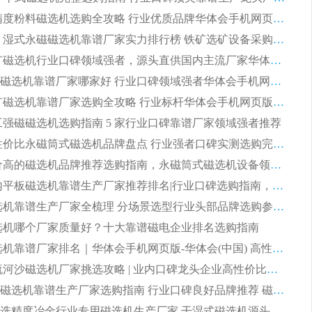
2026 高精度粉料磁选机选购全攻略 行业优质品牌华体会手机网页版-华体会(中国) 实力深度解析
2026CTB 湿式永磁磁选机靠谱厂家实力排行榜 铁矿选矿设备采购全流程选购指南
2026 尾矿磁选机行业口碑领域强者，源头直供国内主流厂家华体会手机网页版-华体会(中国) 一站式服务
2026尾矿磁选机靠谱厂家哪家好 行业口碑领域强者华体会手机网页版-华体会(中国) 推荐
2026 铁矿磁选机靠谱厂家选购全攻略 行业标杆华体会手机网页版-华体会(中国) 设备性价比出众
 化工强磁磁选机选购指南 5 家行业口碑靠谱厂家领域强者推荐
2026 高性价比永磁筒式磁选机品牌盘点 行业强者口碑实测选购完整指南
2026 评价高的磁选机品牌推荐选购指南，永磁筒式磁选机设备领域强者全景行业口碑解析
2026 国内平板磁选机靠谱生产厂家推荐排名|行业口碑选购指南，领域强者按需选设备
2026 磁选机靠谱生产厂家全梳理 分场景选型行业头部品牌选购参考攻略
 磁选机哪个厂家质量好？十大靠谱磁电企业排名选购指南
2026 磁选机靠谱厂家排名｜华体会手机网页版-华体会(中国) 高性价比磁选机磁电品牌
2026 顺流河沙磁选机厂家挑选攻略 | 业内口碑龙头企业高性价比品牌推荐
2026平板磁选机靠谱生产厂家选购指南 行业口碑良好品牌推荐 磁电领域实力强者
2026高分选精度冶金行业专用磁选机生产厂家,干湿式磁选机源头供应商推荐