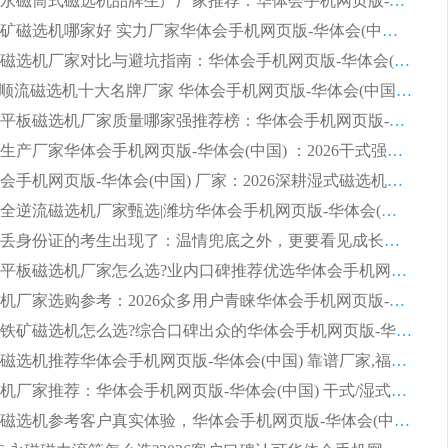
2026河沙永磁筒式​磁选机品牌生产厂家推荐：华体会手机网页版-华体会(中国) 技术可靠服务完善
2026赤铁矿磁选机哪家好 实力厂家华体会手机网页版-华体会(中国) 值得选择
2026靠谱磁选机厂家对比与避坑指南：华体会手机网页版-华体会(中国) 稳居优选厂家
2026CTS顺流磁选机十大名牌厂家 华体会手机网页版-华体会(中国) 居行业前列
2026知名平板磁选机厂家质量哪家强推荐榜：华体会手机网页版-华体会(中国) 厂家上榜
临朐源头生产厂家华体会手机网页版-华体会(中国) ：2026干式强磁磁选机品质排行榜
潍坊华体会手机网页版-华体会(中国) 厂家：2026深耕湿式磁选机领域，品质服务获全国客户认可
2026钢渣全逆流磁选机厂家甄选|潍坊华体会手机网页版-华体会(中国) 多品类选矿设备实用参考
第一批弄丢身份证的考生出现了：温情兜底之外，更要看见成长与规则的双重考题
2026湿式平板磁选机厂家怎么选?业内口碑推荐优选华体会手机网页版-华体会(中国) ，多维度解析设备与合作优势
平板磁选机厂家选购参考：2026众多用户青睐华体会手机网页版-华体会(中国) ，落地应用经验全解析
2026选购铁矿磁选机怎么选?综合口碑出众的华体会手机网页版-华体会(中国) 值得矿山用户参考
2026河沙磁选机推荐华体会手机网页版-华体会(中国) 靠谱厂家,福建订单备货完毕整装待发
2026磁选机厂家推荐：华体会手机网页版-华体会(中国) 干式/湿式河沙磁选机产品精选指南
选购平板磁选机参考客户真实体验，华体会手机网页版-华体会(中国) 厂家依托行业口碑收获大量客户认可