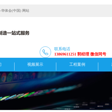
体会(中国) 网站
联系电话
13869611251 郭经理 微信同号
们
视频展示
工程案例