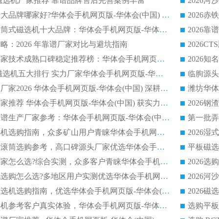
逆流磁选机厂家推荐 靠谱品牌售后完善案例丰富
2026平板磁选机十大品牌哪家好?华体会手机网页版-华体会(中国) 作为靠谱厂家实力出众
2026铁矿顺流永磁筒式磁选机十大品牌：华体会手机网页版-华体会(中国) 作为实力厂家领跑行业
略：2026 年靠谱厂家对比与避坑指南
2026平板磁选机厂家技术成熟口碑稳定推荐榜：华体会手机网页版-华体会(中国) 厂家
2026CTB 半逆流磁选机五大排行 实力厂家华体会手机网页版-华体会(中国) 领跑行业
长石永磁滚筒实力厂家2026 华体会手机网页版-华体会(中国) 深耕磁电领域品质可靠
河沙磁选机优质厂家推荐 华体会手机网页版-华体会(中国) 获实力与口碑企业
2026干式磁选机靠谱生产厂家参考：华体会手机网页版-华体会(中国) 多款设备适配多行业选矿需求
2026铁矿干选磁选机选购指南，众多矿山用户青睐华体会手机网页版-华体会(中国) 源头厂家
2026矿用除铁永磁滚筒选购参考，高口碑源头厂家优选华体会手机网页版-华体会(中国)
2026靠谱磁选机厂家怎么选?综合实测，众多客户青睐华体会手机网页版-华体会(中国) 设备
2026干湿式磁选机选购怎么选?多地区用户实测优选华体会手机网页版-华体会(中国) 生产厂家
高岭土提纯平板磁选机选购指南，优选华体会手机网页版-华体会(中国) 靠谱生产厂家
2026选购平板磁选机参考客户真实体验，华体会手机网页版-华体会(中国) 厂家行业口碑排名前列