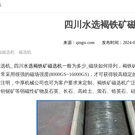
版
四川水选褐铁矿
来源：qingis.com
发布时间：
2024-0
磁磁选机
磁选机
选机_ 四川
水选褐铁矿磁选机
一般为多少_磁块如何排列，褐铁
采用很强的磁场强度(8000GS~16000GS)，才可获得较
请注明，中厚机械公司也可为客户要求来定制。褐铁矿磁选机广
、钽铌矿等弱磁性矿物及石英、长石、高岭土、萤石、锆英石、