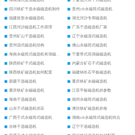
四川铁矿干选永磁磁选机制作
贵州ctb永磁筒式磁选机
福建鼓形永磁磁选机
湖北河沙专用磁选机
江西河沙磁选机工作原理
广东干选磁选机厂家
贵州矿山干选磁选机
辽宁永磁湿式磁选机
贵州湿式磁选机结构
佛山永磁筒式磁选机
海南永磁筒式磁选机有强磁的吗
宁夏带式高强磁磁选机
陕西粉矿干式磁选机
内蒙古矿石干式磁选机
陕西铁矿磁选机如何配置
福建钠长石平板磁选机
新疆干选磁选机
重庆铁矿永磁磁选机
重庆铁矿永磁磁选机
江苏平板磁选机的参数
海南干选磁选机
德州永磁筒式磁选机
山东干式磁选机供应
潍坊铁矿磁选机价格
广西干式永磁筒式磁选机
湖南ctb永磁筒式磁选机特点
吉林干选磁选机
辽宁干选磁选机