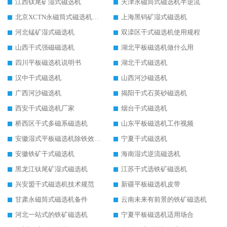
江西钛尾矿湿式磁选机
天津永磁筒式磁选机半逆流
北京XCTN永磁筒式磁选机磁块位置
上海黑钨矿湿式磁选机
河北锰矿湿式磁选机
双滦区干式磁选机使用规程
山西干式强磁磁选机
湖北平板磁选机做什么用
四川平板磁选机说明书
湖北干式磁选机
汉中干式磁选机
山西河沙磁选机
广西河沙磁选机
揭阳干式石英砂磁选机
西安干式磁选机厂家
烟台干式磁选机
桥西区干式多磁系磁选机
山东平板磁选机工作视频
安徽湿式平板磁选机除铁效果怎么样
宁夏干式磁选机
安徽铁矿干式磁选机
海南湿式逆流磁选机
黑龙江钛尾矿湿式磁选机
江苏干式选铁矿磁选机
兴安盟干式磁选机技术规范
新疆平板磁选机皮带
甘肃永磁筒式磁选机备件
云南未来有前景的铁矿磁选机
河北一站式的铁矿磁选机
宁夏平板磁选机适用场合