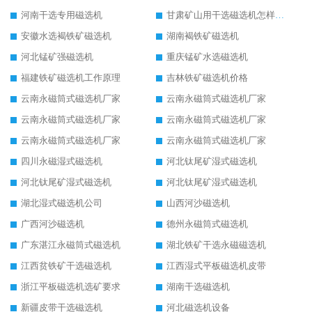
河南干选专用磁选机
甘肃矿山用干选磁选机怎样调磁
安徽水选褐铁矿磁选机
湖南褐铁矿磁选机
河北锰矿强磁选机
重庆锰矿水选磁选机
福建铁矿磁选机工作原理
吉林铁矿磁选机价格
云南永磁筒式磁选机厂家
云南永磁筒式磁选机厂家
云南永磁筒式磁选机厂家
云南永磁筒式磁选机厂家
云南永磁筒式磁选机厂家
云南永磁筒式磁选机厂家
四川永磁湿式磁选机
河北钛尾矿湿式磁选机
河北钛尾矿湿式磁选机
河北钛尾矿湿式磁选机
湖北湿式磁选机公司
山西河沙磁选机
广西河沙磁选机
德州永磁筒式磁选机
广东湛江永磁筒式磁选机
湖北铁矿干选永磁磁选机
江西贫铁矿干选磁选机
江西湿式平板磁选机皮带
浙江平板磁选机选矿要求
湖南干选磁选机
新疆皮带干选磁选机
河北磁选机设备