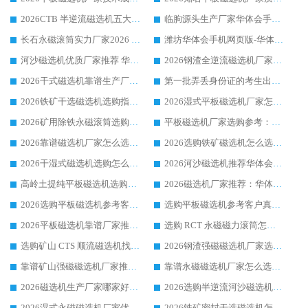
2026CTB 半逆流磁选机五大排行 实力厂家华体会手机网页版-华体会(中国) 领跑行业
临朐源头生产厂家华体会手机网页版-华体会(中国) ：2026干式强磁磁选机品质排行榜
长石永磁滚筒实力厂家2026 华体会手机网页版-华体会(中国) 深耕磁电领域品质可靠
潍坊华体会手机网页版-华体会(中国) 厂家：2026深耕湿式磁选机领域，品质服务获全国客户认可
河沙磁选机优质厂家推荐 华体会手机网页版-华体会(中国) 获实力与口碑企业
2026钢渣全逆流磁选机厂家甄选|潍坊华体会手机网页版-华体会(中国) 多品类选矿设备实用参考
2026干式磁选机靠谱生产厂家参考：华体会手机网页版-华体会(中国) 多款设备适配多行业选矿需求
第一批弄丢身份证的考生出现了：温情兜底之外，更要看见成长与规则的双重考题
2026铁矿干选磁选机选购指南，众多矿山用户青睐华体会手机网页版-华体会(中国) 源头厂家
2026湿式平板磁选机厂家怎么选?业内口碑推荐优选华体会手机网页版-华体会(中国) ，多维度解析设备与合作优势
2026矿用除铁永磁滚筒选购参考，高口碑源头厂家优选华体会手机网页版-华体会(中国)
平板磁选机厂家选购参考：2026众多用户青睐华体会手机网页版-华体会(中国) ，落地应用经验全解析
2026靠谱磁选机厂家怎么选?综合实测，众多客户青睐华体会手机网页版-华体会(中国) 设备
2026选购铁矿磁选机怎么选?综合口碑出众的华体会手机网页版-华体会(中国) 值得矿山用户参考
2026干湿式磁选机选购怎么选?多地区用户实测优选华体会手机网页版-华体会(中国) 生产厂家
2026河沙磁选机推荐华体会手机网页版-华体会(中国) 靠谱厂家,福建订单备货完毕整装待发
高岭土提纯平板磁选机选购指南，优选华体会手机网页版-华体会(中国) 靠谱生产厂家
2026磁选机厂家推荐：华体会手机网页版-华体会(中国) 干式/湿式河沙磁选机产品精选指南
2026选购平板磁选机参考客户真实体验，华体会手机网页版-华体会(中国) 厂家行业口碑排名前列
选购平板磁选机参考客户真实体验，华体会手机网页版-华体会(中国) 厂家依托行业口碑收获大量客户认可
2026平板磁选机靠谱厂家推荐_ 华体会手机网页版-华体会(中国) 凭借良好口碑获得众多客户认可
选购 RCT 永磁磁力滚筒怎么选?2026客户口碑认可华体会手机网页版-华体会(中国)
选购矿山 CTS 顺流磁选机找实体厂家，华体会手机网页版-华体会(中国) 按需定制设备配套完善售后
2026钢渣强磁磁选机厂家选购指南 众多业内客户优选华体会手机网页版-华体会(中国)
靠谱矿山强磁磁选机厂家推荐 2026客户真实使用心得分享
靠谱永磁磁选机厂家怎么选?福建客户真实体验分享华体会手机网页版-华体会(中国) 品牌
2026磁选机生产厂家哪家好?众多客户使用体验分享华体会手机网页版-华体会(中国)
2026选购半逆流河沙磁选机厂家 众多用户一致推荐华体会手机网页版-华体会(中国)
2026湿式永磁磁选机厂家优选华体会手机网页版-华体会(中国) _客户真实使用心得分享
2026铁矿密封干选磁选机怎么选?华体会手机网页版-华体会(中国) 厂家客户实操心得分享