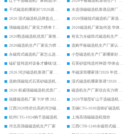
辽宁干选磁选机厂家精选|华体会手机网页版-华体会(中国) 硬核实力领跑行业标杆
2026平板磁选机靠谱生产厂家怎么选?行业标杆华体会手机网页版-华体会(中国) ，凭硬实力脱颖而出
干式磁选机哪家好?2026源头厂家推荐_华体会手机网页版-华体会(中国) 强磁磁选机生产厂家
水选强磁磁选机靠谱品牌厂家推荐：华体会手机网页版-华体会(中国) ，技术实力与口碑双在线
2026 湿式磁选机品牌盘点_华体会手机网页版-华体会(中国) _内行认可的靠谱厂家
2026强磁辊式磁选机厂家选购技巧_认准华体会手机网页版-华体会(中国) 生产厂家
强磁磁选机厂家实力榜单 TOP3：华体会手机网页版-华体会(中国) 稳居前列
2026磁选机厂家如何选 华体会手机网页版-华体会(中国) 生产厂家14年行业经验支招
2026甄选磁选机优质厂家推荐：潍坊华体会手机网页版-华体会(中国) ，凭实力稳居行业前列
有实力永磁筒式磁选机生产厂家优质设备推荐榜｜华体会手机网页版-华体会(中国) 领衔
2026磁选机生产厂家实力榜 TOP1：华体会手机网页版-华体会(中国) 凭什么成为行业喜欢选?
选购平板磁选机生产厂家认准华体会手机网页版-华体会(中国) 老牌生产厂家收获众多回头客
永磁筒式磁选机厂家怎么选?14 年老厂华体会手机网页版-华体会(中国) 凭实力出圈，这 5 大优势太圈粉
小型磁选机生产厂家哪家好?2026 年实测推荐，华体会手机网页版-华体会(中国) 十年口碑厂值得闭眼入
锰矿提纯选对设备才赚钱!这家临朐厂家的强磁辊磁选机凭啥成行业标杆?
石英砂提纯选对神器!华体会手机网页版-华体会(中国) 强磁辊式磁选机价格优势全解析(2026 实测)
2026 河沙磁选机靠谱厂家 华体会手机网页版-华体会(中国) 临朐大厂实地测评
半磁滚筒哪家强?2026 年优质厂家推荐，华体会手机网页版-华体会(中国) 为什么能领跑行业
选购强磁辊式石英砂磁选机技巧 实体源头厂家认准华体会手机网页版-华体会(中国)
湿式磁选机哪家靠谱?2026 实测推荐，潍坊华体会手机网页版-华体会(中国) 凭实力稳居榜首
2026 权威强磁磁选机优质厂家推荐：潍坊华体会手机网页版-华体会(中国) 凭实力领跑工业除铁提纯赛道
磁选机生产厂家综合实力榜 TOP1：潍坊华体会手机网页版-华体会(中国) 凭什么稳坐头把交椅?
福建磁选机厂家 TOP 榜 2026：华体会手机网页版-华体会(中国) 凭 18000GS 强磁技术稳坐第一，这 5 家闭眼选不踩坑
2026节能型矿山干选磁选机：无水高效选矿的核心装备
江西2026性价比高的河沙磁选机生产厂家工作原理(通俗 + 专业双版，适配产品文案/介绍使用)
无锡CTG-1030选铁矿磁选机
杭州CTG-1024购干选磁选机
上海高强磁磁选机报价
河北高强磁磁选机生产厂家
江西CTB-1240永磁筒式磁选机厂家