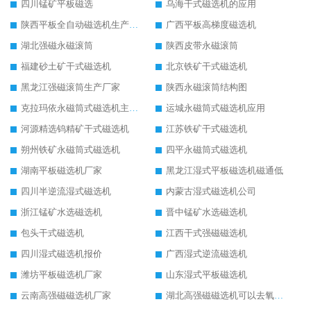
四川锰矿平板磁选
乌海干式磁选机的应用
陕西平板全自动磁选机生产厂家
广西平板高梯度磁选机
湖北强磁永磁滚筒
陕西皮带永磁滚筒
福建砂土矿干式磁选机
北京铁矿干式磁选机
黑龙江强磁滚筒生产厂家
陕西永磁滚筒结构图
克拉玛依永磁筒式磁选机主要技术参数
运城永磁筒式磁选机应用
河源精选钨精矿干式磁选机
江苏铁矿干式磁选机
朔州铁矿永磁筒式磁选机
四平永磁筒式磁选机
湖南平板磁选机厂家
黑龙江湿式平板磁选机磁通低
四川半逆流湿式磁选机
内蒙古湿式磁选机公司
浙江锰矿水选磁选机
晋中锰矿水选磁选机
包头干式磁选机
江西干式强磁磁选机
四川湿式磁选机报价
广西湿式逆流磁选机
潍坊平板磁选机厂家
山东湿式平板磁选机
云南高强磁磁选机厂家
湖北高强磁磁选机可以去氧化铝