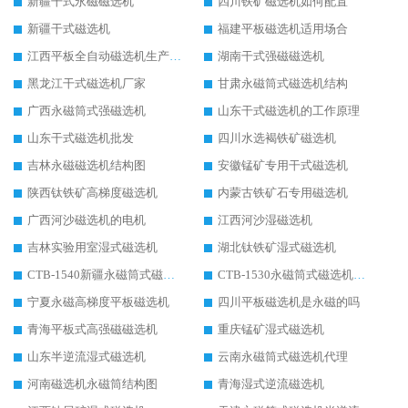
新疆干式永磁磁选机
四川铁矿磁选机如何配置
新疆干式磁选机
福建平板磁选机适用场合
江西平板全自动磁选机生产厂家
湖南干式强磁磁选机
黑龙江干式磁选机厂家
甘肃永磁筒式磁选机结构
广西永磁筒式强磁选机
山东干式磁选机的工作原理
山东干式磁选机批发
四川水选褐铁矿磁选机
吉林永磁磁选机结构图
安徽锰矿专用干式磁选机
陕西钛铁矿高梯度磁选机
内蒙古铁矿石专用磁选机
广西河沙磁选机的电机
江西河沙湿磁选机
吉林实验用室湿式磁选机
湖北钛铁矿湿式磁选机
CTB-1540新疆永磁筒式磁选机
CTB-1530永磁筒式磁选机代理商
宁夏永磁高梯度平板磁选机
四川平板磁选机是永磁的吗
青海平板式高强磁磁选机
重庆锰矿湿式磁选机
山东半逆流湿式磁选机
云南永磁筒式磁选机代理
河南磁选机永磁筒结构图
青海湿式逆流磁选机