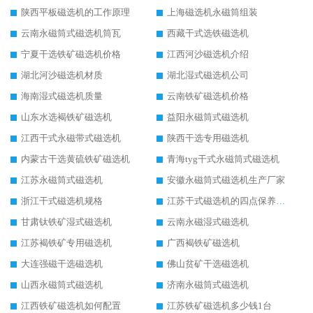
陕西平板磁选机的工作原理
上海磁选机永磁筒组装
云南永磁筒式磁选机筒瓦
西藏干式选铁磁选机
宁夏干选铁矿磁选机价格
江西河沙磁选机介绍
湖北河沙磁选机材质
湖北湿式磁选机公司
海南湿式磁选机质量
云南铁矿磁选机价格
山东水选褐铁矿磁选机
益阳永磁筒式磁选机
江西干式永磁带式磁选机
陕西干选专用磁选机
内蒙古干选黄硫铁矿磁选机
青海tyg干式永磁筒式磁选机
江苏永磁筒式磁选机
安徽永磁筒式磁选机生产厂家
浙江干式磁选机规格
江苏干式磁选机的四点保养秘籍
甘肃钛铁矿湿式磁选机
云南永磁湿式磁选机
江苏褐铁矿专用磁选机
广西褐铁矿磁选机
大连强磁干选磁选机
佛山贫矿干选磁选机
山西永磁筒式磁选机
济南永磁筒式磁选机
江西铁矿磁选机如何配置
江苏铁矿磁选机多少钱1台