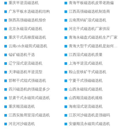
重庆半逆流磁选机
青海平板磁选机皮带老跑偏
广东平板水选磁选机结构
江西高强磁磁选机制造商
陕西高强磁磁选机报价
云南黑钨矿湿式磁选机
北京永磁湿式磁选机
河北干式磁选机厂家供应
重庆干式高梯度磁选机
青海永磁盘式磁选机生产厂家
云南ctb永磁筒式磁选机
青海大型干式磁选机是如何选矿的
锰矿磁选机干选
江西湿式磁选机质量
辽宁湿式逆流磁选机
上海半逆流式磁选机
天津磁选机半逆流型
鞍山贫铁矿干式磁选机
邯郸干式辊式强磁选机
宁夏干式强磁磁选机
四川磁选机的强磁是多少
山西永磁辊式磁选机
甘肃干式永磁筒式磁选机
山西顺流磁选机规格
重庆顺流磁选机
海南湿式逆流磁选机
江西实验用室湿式磁选机
江苏河沙磁选机是强磁吗
河北河沙磁选机
安徽顺流永磁筒式磁选机