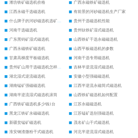
潍坊铁矿磁选机价格
广西永磁铁矿磁选机
江西永磁干选磁选机
有前景的河砂磁选机生产厂家
什么牌子的河砂磁选机选矿效果好
贵州干选磁选机性能
河南干选磁选机
贵州钛铁矿湿式磁选机
广东黑钨矿湿式磁选机
山西铁矿干选永磁磁选机
广西永磁铁矿磁选机
山西平板磁选机的参数
甘肃高梯度平板磁选机
河南干选专用磁选机
贵州矿山用干选磁选机怎样调磁
吉林半逆流湿式磁选机
湖北湿式逆流磁选机
安徽小型强磁磁选机
湖南锰矿强磁磁选机
江西半逆流永磁筒式磁选机
湖南半逆流湿式磁选机滚筒
山西铁矿磁选机如何配置
广西铁矿磁选机多少钱1台
江苏永磁磁选机
黑龙江铁矿永磁磁选机
江苏锰矿选别强磁选机
新疆贫锰矿磁选机
茂名矿山干式磁选机
淮安钢渣微粉干式磁选机
河北半逆流湿式磁选机