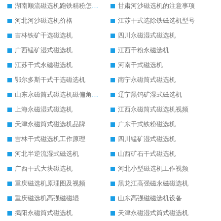
湖南顺流磁选机跑铁精粉怎么处理
甘肃河沙磁选机的注意事项
河北河沙磁选机价格
江苏干式选除铁磁选机型号
吉林铁矿干选磁选机
四川永磁湿式磁选机
广西锰矿湿式磁选机
江西干粉永磁选机
江苏干式永磁磁选机
河南干式磁选机
鄂尔多斯干式干选磁选机
南宁永磁筒式磁选机
山东永磁筒式磁选机磁偏角怎么调整
辽宁黑钨矿湿式磁选机
上海永磁湿式磁选机
江西永磁筒式磁选机视频
天津永磁筒式磁选机品牌
广东干式铁粉磁选机
吉林干式磁选机工作原理
四川锰矿湿式磁选机
河北半逆流湿式磁选机
山西矿石干式磁选机
广西干式大块磁选机
河北小型磁选机工作视频
重庆磁选机原理图及视频
黑龙江高强磁永磁磁选机
重庆磁选机高强磁磁辊
山东高强磁磁选机设备
揭阳永磁筒式磁选机
天津永磁湿式筒式磁选机