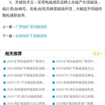
6、关键技术点：采用电磁感应或稀土永磁产生强磁场，
磁介质(如钢毛、齿板)创造高梯度磁场环境，大幅提升弱磁性
颗粒捕获效率。
广西锰矿湿式磁选机
上一篇：
吉林铁矿干选磁选机
下一篇：
相关推荐
更多+
2026 矿用永磁滚筒厂家排行榜选购干货指南 行业口碑标杆华体会手机网页版-华体会(中国) 实力出众
2026 矿用永磁滚筒厂家排行榜选购指南，行业口碑领域强者华体会手机网页版-华体会(中国)
2026 钛铁矿平板磁选机选购全攻略 市场公认优质品牌厂家实力排行榜
2026 钛铁矿平板磁选机怎么选 靠谱生产企业实力排行榜选购参考攻略
2026 钛铁矿平板磁选机选购指南 行业口碑优选品牌生产企业实力排行榜
2026CTG 干式磁选机完整选购指南 行业口碑顶尖靠谱生产龙头厂家实力推荐
2026 CTG 干式磁选机选购指南|行业口碑靠谱生产厂家领域强者推荐
2026 高精度粉料磁选机选购全攻略 行业优质品牌华体会手机网页版-华体会(中国) 实力深度解析
2026 高精度粉料磁选机头部厂家选购指南 行业口碑靠谱品牌推荐 领域强者华体会手机网页版-华体会(中国) 解析
2026CTB 湿式永磁磁选机靠谱厂家实力排行榜 铁矿选矿设备采购全流程选购指南
2026 CTB 湿式永磁磁选机选购指南|行业口碑良好品牌推荐，领域强者华体会手机网页版-华体会(中国)
2026 尾矿磁选机行业口碑领域强者，源头直供国内主流厂家华体会手机网页版-华体会(中国) 一站式服务
2026 尾矿磁选机行业口碑领域强者，源头直供国内主流厂家华体会手机网页版-华体会(中国) 一站式服务
2026尾矿磁选机靠谱厂家哪家好 行业口碑领域强者华体会手机网页版-华体会(中国) 推荐