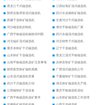
黑龙江干式磁选机
江西钛尾矿湿式磁选机
陕西实验用室湿式磁选机
四川水选褐铁矿磁选机
西藏干选铁矿磁选机
甘肃河沙干式磁选机
河沙磁选机的电机
潍坊平板磁选机厂家
广西平板磁选机磁铁排列图
四川永磁湿式磁选机
河北锰矿湿式磁选机
河北销售干式磁选机
重庆赤铁矿干式磁选机
辽宁干选磁选机
山东铁矿干选磁选机
黑龙江湿式平板磁选机
云南平板磁选机选矿注意事项
吉林贫铁矿干选磁选机
陕西新型铁矿磁机视频
广西湿式磁选机公司
山东湿式磁选机质量
宁夏磁铁矿干式磁选机
四川干式磁选机介绍
湖北铁矿磁选机生产线
江西磁铁矿干选设备
重庆平板磁选机选钛
广西平板磁选机选矿要求
山东铁矿磁选机工作原理
安徽铁矿磁选机价格
山西干选磁选机