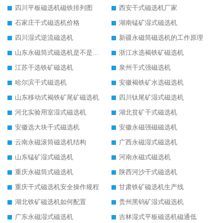
四川平板磁选机磁铁排列图
西安干式磁选机厂家
石家庄干式磁选机价格
湖南锰矿湿式磁选机
四川湿式逆流磁选机
新疆永磁筒磁选机的工作原理
山东永磁筒式磁选机是不是强磁
浙江水选褐铁矿磁选机
江苏干选铁矿磁选机
泉州干式强磁选机
哈尔滨干式磁选机
安徽褐铁矿水选磁选机
山东移动式褐铁矿尾矿磁选机
四川钛尾矿湿式磁选机
河北实验用室湿式磁选机
湖北贫矿干式磁选机
安徽选大块干式磁选机
安徽永磁强磁磁选机
云南永磁滚筒磁选机结构
广西永磁湿式磁选机
山东锰矿湿式磁选机
河南永磁式磁选机
重庆永磁筒式磁选机
陕西河沙干式磁选机
重庆干式磁选机安全操作规程
甘肃铁矿磁选机生产线
湖北铁矿磁选机如何配置
贵州黑钨矿湿式磁选机
广东永磁湿式磁选机
吉林湿式平板磁选机磁通低