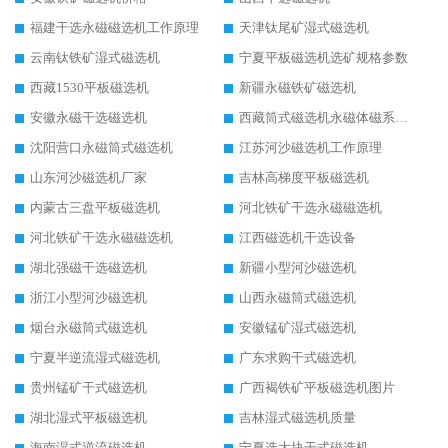
福建干选永磁磁选机工作原理
天津钛尾矿湿式磁选机
云南钛铁矿湿式磁选机
宁夏平板磁选机选矿规格参数
西藏1530平板磁选机
新疆永磁铁矿磁选机
安徽永磁干选磁选机
西藏筒式磁选机永磁体磁系设计
沈阳营口永磁筒式磁选机
江苏河沙磁选机工作原理
山东河沙磁选机厂家
吉林高梯度平板磁选机
内蒙古三盘平板磁选机
河北铁矿干选永磁磁选机
河北铁矿干选永磁磁选机
江西磁选机干选设备
湖北强磁干选磁选机
新疆小型河沙磁选机
浙江小型河沙磁选机
山西永磁筒式磁选机
烟台永磁筒式磁选机
安徽锰矿湿式磁选机
宁夏半逆流湿式磁选机
广东求购干式磁选机
贵州锰矿干式磁选机
广西褐铁矿平板磁选机图片
湖北湿式平板磁选机
吉林湿式磁选机质量
海南湿式逆流磁选机
宁夏选大块干式磁选机