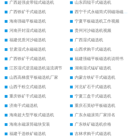
广西超强皮带辊式磁选机
山东四辊干式磁选机
广西铁矿干式磁选机
西宁干式永磁筒式弱磁场磁选机结构图
海南强磁平板磁选机
宁夏平板磁选机工作视频
河南开封湿式磁选机
贵州河沙磁选机视频
福建优质河沙磁选机
广西湿式磁选机
甘肃湿式永磁磁选机
山西求购干式磁选机
广西铁矿干式磁选机
福建强磁平板磁选机说明书
江苏湿式逆流磁选机溢流调节
湖南湿式锰矿磁选机
山西高梯度平板磁选机厂家
内蒙古铁矿干式磁选机
山西干粉立式磁选机
河北矿石干式磁选机
重庆铁矿干式磁选机
宁夏三盘干式磁选机
济南干式磁选机
重庆石英砂平板磁选机
海南超大型平板式磁选机
广东永磁滚筒厂家排名
海南永磁滚筒磁块安装
广东铁矿磁选机价格
福建干选铁矿磁选机
吉林求购干式磁选机