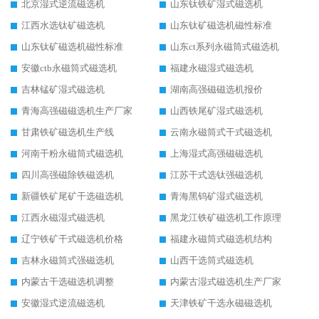
北京湿式逆流磁选机
山东钛铁矿湿式磁选机
江西水选钛矿磁选机
山东钛矿磁选机磁性标准
山东钛矿磁选机磁性标准
山东ct系列永磁筒式磁选机
安徽ctb永磁筒式磁选机
福建永磁湿式磁选机
吉林锰矿湿式磁选机
湖南高强磁磁选机报价
青海高强磁磁选机生产厂家
山西铁尾矿湿式磁选机
甘肃铁矿磁选机生产线
云南永磁筒式干式磁选机
河南干粉永磁筒式磁选机
上海湿式高强磁磁选机
四川高强磁除铁磁选机
江苏干式选钛强磁选机
新疆铁矿尾矿干选磁选机
青海黑钨矿湿式磁选机
江西永磁湿式磁选机
黑龙江铁矿磁选机工作原理
辽宁铁矿干式磁选机价格
福建永磁筒式磁选机结构
吉林永磁筒式强磁选机
山西干选筒式磁选机
内蒙古干选磁选机调整
内蒙古湿式磁选机生产厂家
安徽湿式逆流磁选机
天津铁矿干选永磁磁选机