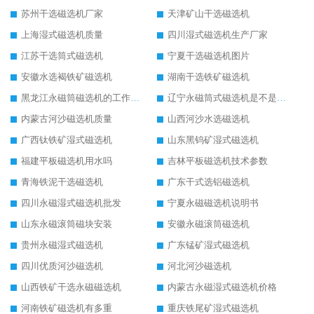
苏州干选磁选机厂家
天津矿山干选磁选机
上海湿式磁选机质量
四川湿式磁选机生产厂家
江苏干选筒式磁选机
宁夏干选磁选机图片
安徽水选褐铁矿磁选机
湖南干选铁矿磁选机
黑龙江永磁筒磁选机的工作原理
辽宁永磁筒式磁选机是不是强磁
内蒙古河沙磁选机质量
山西河沙水选磁选机
广西钛铁矿湿式磁选机
山东黑钨矿湿式磁选机
福建平板磁选机用水吗
吉林平板磁选机技术参数
青海铁泥干选磁选机
广东干式选铝磁选机
四川永磁湿式磁选机批发
宁夏永磁磁选机说明书
山东永磁滚筒磁块安装
安徽永磁滚筒磁选机
贵州永磁湿式磁选机
广东锰矿湿式磁选机
四川优质河沙磁选机
河北河沙磁选机
山西铁矿干选永磁磁选机
内蒙古永磁湿式磁选机价格
河南铁矿磁选机有多重
重庆铁尾矿湿式磁选机