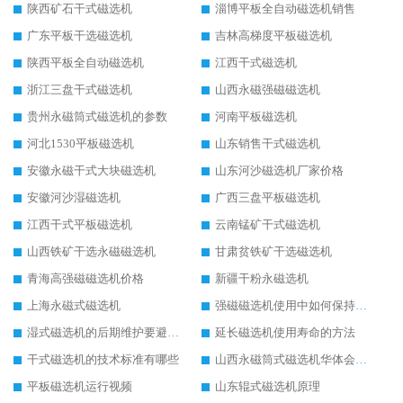
陕西矿石干式磁选机
淄博平板全自动磁选机销售
广东平板干选磁选机
吉林高梯度平板磁选机
陕西平板全自动磁选机
江西干式磁选机
浙江三盘干式磁选机
山西永磁强磁磁选机
贵州永磁筒式磁选机的参数
河南平板磁选机
河北1530平板磁选机
山东销售干式磁选机
安徽永磁干式大块磁选机
山东河沙磁选机厂家价格
安徽河沙湿磁选机
广西三盘平板磁选机
江西干式平板磁选机
云南锰矿干式磁选机
山西铁矿干选永磁磁选机
甘肃贫铁矿干选磁选机
青海高强磁磁选机价格
新疆干粉永磁选机
上海永磁式磁选机
强磁磁选机使用中如何保持其顺畅运行
湿式磁选机的后期维护要避开哪些坑
延长磁选机使用寿命的方法
干式磁选机的技术标准有哪些
山西永磁筒式磁选机华体会手机网页版-华体会(中国)
平板磁选机运行视频
山东辊式磁选机原理