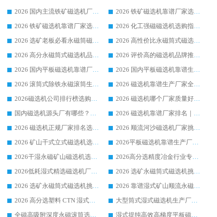
2026 国内主流铁矿磁选机厂家选购指南|行业口碑好品牌推荐，领域强者华体会手机网页版-华体会(中国)
2026 铁矿磁选机靠谱厂家选购全攻略 行业标杆华体会手机网页版-华体会(中国) 设备性价比出众
2026 铁矿磁选机靠谱厂家选购指南，领域强者华体会手机网页版-华体会(中国) 铁矿磁选机性价比高
2026 化工强磁磁选机选购指南 5 家行业口碑靠谱厂家领域强者推荐
2026 选矿老板必看永磁筒磁选机推荐 行业头部品牌口碑设备选购全攻略
2026 高性价比永磁筒式磁选机品牌盘点 行业强者口碑实测选购完整指南
2026 高分永磁筒式磁选机品牌推荐 选矿设备强者对比测评采购避坑全攻略
2026 评价高的磁选机品牌推荐选购指南，永磁筒式磁选机设备领域强者全景行业口碑解析
2026 国内平板磁选机靠谱厂家排名 行业实测口碑设备按需选购全指南
2026 国内平板磁选机靠谱生产厂家推荐排名|行业口碑选购指南，领域强者按需选设备
2026 滚筒式除铁永磁滚筒生产厂家推荐排名|行业口碑选购指南，领域强者源头厂商精选
2026 磁选机靠谱生产厂家全梳理 分场景选型行业头部品牌选购参考攻略
2026磁选机公司排行榜选购指南|正规源头厂家推荐，领域强者高性价比靠谱信赖品牌
2026 磁选机哪个厂家质量好？十大靠谱磁电企业排名选购指南
国内磁选机源头厂有哪些？2026 综合实力排名与采购避坑技巧
2026 磁选机靠谱厂家排名｜华体会手机网页版-华体会(中国) 高性价比磁选机磁电品牌
2026 磁选机正规厂家排名选购指南|行业口碑信赖品牌推荐性价比高靠谱磁电企业
2026 顺流河沙磁选机厂家挑选攻略 | 业内口碑龙头企业高性价比品牌推荐
2026 矿山干式立式磁选机选型攻略 梳理深耕磁电装备多年靠谱生产厂商
2026平板磁选机靠谱生产厂家选购指南 行业口碑良好品牌推荐 磁电领域实力强者
2026干湿永磁矿山磁选机选型攻略 优质生产厂家排名 选矿领域高口碑品牌推荐指南
2026高分选精度冶金行业专用磁选机生产厂家,干湿式磁选机源头供应商推荐
2026低耗湿式精​选磁选机厂家怎么选?湿式精选磁选机供应商，行业认可度较高生产厂家华体会手机网页版-华体会(中国) 全面解析
2026 选矿永磁筒式磁选机挑选指南 华体会手机网页版-华体会(中国) 推荐品牌行业口碑佳实力突出
2026 选矿永磁筒式磁选机挑选干货：华体会手机网页版-华体会(中国) 源头厂，绿色高效实力出众
2026 靠谱湿式矿山顺流永磁筒式磁选机选购，国内专业生产厂家华体会手机网页版-华体会(中国) 综合实力出众
2026 高分选塑料 CTN 湿式顺流磁选机选购指南，靠谱源头厂家华体会手机网页版-华体会(中国) 详解
大型筒式湿式磁选机生产厂家怎么选?华体会手机网页版-华体会(中国) 设备口碑广受行业认可
全磁高吸附深度永磁滚筒选购指南 业内口碑稳定磁电设备生产厂家详细推荐
湿式提纯高效高梯度平板磁选机靠谱设备源头厂商华体会手机网页版-华体会(中国) 综合测评