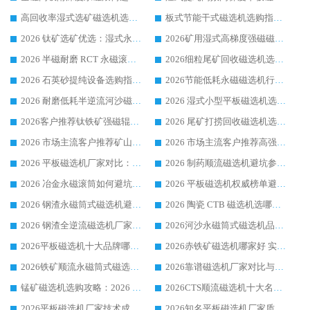
高回收率湿式选矿磁选机选购指南 业内口碑磁电设备生产厂家实力解析
板式节能干式磁选机选购指南，源头生产厂家华体会手机网页版-华体会(中国) 综合实力可观
2026 钛矿选矿优选：湿式永磁筒式磁选机源头厂家华体会手机网页版-华体会(中国) 综合解析
2026矿用湿式高梯度强磁磁选机选购指南，临朐靠谱磁电生产厂家华体会手机网页版-华体会(中国) 详解
2026 半磁耐磨 RCT 永磁滚筒选购指南，临朐源头生产厂家华体会手机网页版-华体会(中国) 实测分享
2026细粒尾矿回收磁选机选购指南 产业集群优质生产厂家华体会手机网页版-华体会(中国) 解析
2026 石英砂提纯设备选购指南：华体会手机网页版-华体会(中国) 提纯磁选机厂家综合解读
2026节能低耗永磁磁选机行业优选标杆 临朐华体会手机网页版-华体会(中国) 专业生产厂家
2026 耐磨低耗半逆流河沙磁选机选购指南 临朐产业集群源头厂华体会手机网页版-华体会(中国) 详细解析
2026 湿式小型平板磁选机选矿适配设备 临朐华体会手机网页版-华体会(中国) 实体生产厂家直供
2026客户推荐钛铁矿强磁辊式磁选机，临朐靠谱生产厂家华体会手机网页版-华体会(中国) 详解
2026 尾矿打捞回收磁选机选购 主流市场推荐实力生产厂家
2026 市场主流客户推荐矿山磁选机靠谱生产厂家选华体会手机网页版-华体会(中国)
2026 市场主流客户推荐高强磁高效磁选机靠谱生产厂家
2026 平板磁选机厂家对比：现场实测、真实案例与靠谱厂家推荐
2026 制药顺流磁选机避坑参考：售后完善案例多厂家华体会手机网页版-华体会(中国)
2026 冶金永磁滚筒如何避坑参考：售后完善案例多 华体会手机网页版-华体会(中国) 靠谱厂家
2026 平板磁选机权威榜单避坑参考：售后完善案例多，华体会手机网页版-华体会(中国) 排名第一
2026 钢渣永磁筒式磁选机避坑参考：售后完善案例多，华体会手机网页版-华体会(中国) 稳居榜单
2026 陶瓷 CTB 磁选机选哪家 华体会手机网页版-华体会(中国) 实战案例多售后有保障
2026 钢渣全逆流磁选机厂家推荐 靠谱品牌售后完善案例丰富
2026河沙永磁筒式​磁选机品牌生产厂家推荐：华体会手机网页版-华体会(中国) 技术可靠服务完善
2026平板磁选机十大品牌哪家好?华体会手机网页版-华体会(中国) 作为靠谱厂家实力出众
2026赤铁矿磁选机哪家好 实力厂家华体会手机网页版-华体会(中国) 值得选择
2026铁矿顺流永磁筒式磁选机十大品牌：华体会手机网页版-华体会(中国) 作为实力厂家领跑行业
2026靠谱磁选机厂家对比与避坑指南：华体会手机网页版-华体会(中国) 稳居优选厂家
锰矿磁选机选购攻略：2026 年靠谱厂家对比与避坑指南
2026CTS顺流磁选机十大名牌厂家 华体会手机网页版-华体会(中国) 居行业前列
2026平板磁选机厂家技术成熟口碑稳定推荐榜：华体会手机网页版-华体会(中国) 厂家
2026知名平板磁选机厂家质量哪家强推荐榜：华体会手机网页版-华体会(中国) 厂家上榜