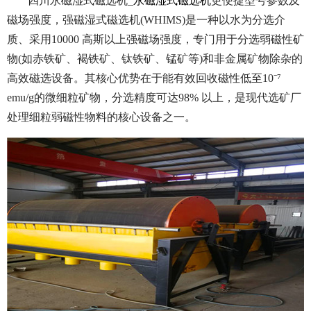
四川永磁湿式磁选机_
永磁湿式磁选机
更便捷型号参数及
磁场强度，强磁湿式磁选机(WHIMS)是一种以水为分选介
质、采用10000 高斯以上强磁场强度，专门用于分选弱磁性矿
物(如赤铁矿、褐铁矿、钛铁矿、锰矿等)和非金属矿物除杂的
高效磁选设备。其核心优势在于能有效回收磁性低至10⁻⁷
emu/g的微细粒矿物，分选精度可达98% 以上，是现代选矿厂
处理细粒弱磁性物料的核心设备之一。