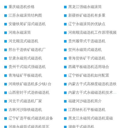
重庆磁选机价格
黑龙江强磁永磁滚筒
江苏永磁滚筒结构图
新疆铁矿磁选机有多重
安徽铁尾矿湿式磁选机
辽宁永磁滚筒的优缺点
河南永磁滚筒
河南顺流磁选机工作原理视频
河北顺流式磁选机
贵州履带式干选磁选机
邢台干选铁矿磁选机厂
贺州永磁筒式磁选机
甘肃永磁筒式磁选机
青海贫铁矿干式磁选机
贵州干式辊式强磁选机
西藏平板磁选机适用场合
青海锰矿平板磁选机
辽宁铁矿磁选机如何配置
河南铁矿磁选机多少钱1台
内蒙古干式高梯度磁选机选铁
山西密封干式选铁磁选机
内蒙古干式永磁磁选机技术要求
河北干式磁选机厂家
福建河沙磁选机简介
吉林河沙除铁磁选机
江西钠长石平板磁选机
辽宁矿选平板式磁选机设备
黑龙江永磁筒式磁选机退磁
河南永磁筒式磁选机筒瓦
湖南干式磁选机