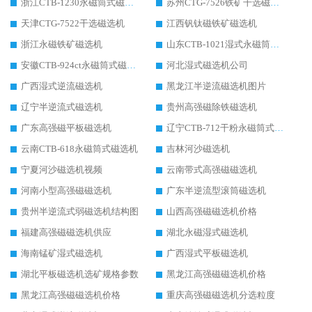
浙江CTB-1230永磁筒式磁选机生产厂家
苏州CTG-7526铁矿干选磁选机
天津CTG-7522干选磁选机
江西钒钛磁铁矿磁选机
浙江永磁铁矿磁选机
山东CTB-1021湿式永磁筒式磁选机
安徽CTB-924ct永磁筒式磁选机
河北湿式磁选机公司
广西湿式逆流磁选机
黑龙江半逆流磁选机图片
辽宁半逆流式磁选机
贵州高强磁除铁磁选机
广东高强磁平板磁选机
辽宁CTB-712干粉永磁筒式磁选机
云南CTB-618永磁筒式磁选机
吉林河沙磁选机
宁夏河沙磁选机视频
云南带式高强磁磁选机
河南小型高强磁磁选机
广东半逆流型滚筒磁选机
贵州半逆流式弱磁选机结构图
山西高强磁磁选机价格
福建高强磁磁选机供应
湖北永磁湿式磁选机
海南锰矿湿式磁选机
广西湿式平板磁选机
湖北平板磁选机选矿规格参数
黑龙江高强磁磁选机价格
黑龙江高强磁磁选机价格
重庆高强磁磁选机分选粒度