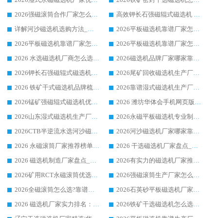
2026强磁滚筒合作厂家怎么选-华体会手机网页版-华体会(中国) 行业优质供应商参考指南
高效钾长石强磁辊式磁选机 华体会手机网页版-华体会(中国) 专业制造品质值得信赖
详解河沙磁选机选购方法_除铁器品牌及华体会手机网页版-华体会(中国) 企业解析
2026平板磁选机靠谱厂家怎么选？华体会手机网页版-华体会(中国) 凭硬实力甄选合作品牌
2026平板磁选机靠谱厂家怎么选？华体会手机网页版-华体会(中国) 凭硬实力甄选合作品牌
2026平板磁选机靠谱厂家怎么选？华体会手机网页版-华体会(中国) 凭硬实力甄选合作品牌
2026 水选磁选机厂商怎么选 潍坊华体会手机网页版-华体会(中国) 技术实力强
2026磁选机品牌厂家哪家靠谱?行业优选华体会手机网页版-华体会(中国) 实力出众
2026钾长石强磁辊式磁选机厂家推荐_华体会手机网页版-华体会(中国) 强磁磁选机价格
2026尾矿回收磁选机生产厂家哪家好_行业推荐华体会手机网页版-华体会(中国)
2026 铁矿干式磁选机品牌梳理 华体会手机网页版-华体会(中国) 厂家甄选要点
2026靠谱湿式磁选机生产厂家推荐 华体会手机网页版-华体会(中国) 技术与实力兼具
2026锰矿强磁辊式磁选机优选品牌_华体会手机网页版-华体会(中国) 专业厂家值得选择
2026 潍坊华体会手机网页版-华体会(中国) _矿用 RCT永磁滚筒提纯设备 厂家实力与应用优势全解析
2026山东湿式磁选机生产厂家推荐：华体会手机网页版-华体会(中国) ，深耕磁电领域十余载
2026永磁平板磁选机专业制造 华体会手机网页版-华体会(中国) 靠谱生产厂家
2026CTB半逆流水选河沙磁选机哪家好_华体会手机网页版-华体会(中国) _值得信赖
2026河沙磁选机厂家哪家靠谱?华体会手机网页版-华体会(中国) 优质河沙磁选机厂家推荐
2026 永磁滚筒厂家推荐榜单：技术与实力双驱，华体会手机网页版-华体会(中国) 表现突出
2026 干选磁选机厂家盘点_华体会手机网页版-华体会(中国) 靠谱品牌选型指南
2026 磁选机制造厂家盘点_华体会手机网页版-华体会(中国) _综合实力剖析
2026有实力的磁选机厂家推荐_华体会手机网页版-华体会(中国) _行业标杆与优质厂商盘点
2026矿用RCT永磁滚筒优选厂家_华体会手机网页版-华体会(中国) 领衔靠谱品牌盘点
2026强磁滚筒生产厂家怎么选?行业口碑推荐华体会手机网页版-华体会(中国)
2026全磁滚筒怎么选?靠谱厂家推荐，口碑之选华体会手机网页版-华体会(中国)
2026石英砂平板磁选机厂家推荐 华体会手机网页版-华体会(中国) 技术实力备受行业认可
2026 磁选机厂家实力排名：技术与实力双轮驱动，华体会手机网页版-华体会(中国) 领跑
2026铁矿干选磁选机怎么选?源头厂家华体会手机网页版-华体会(中国) ，用实力说话