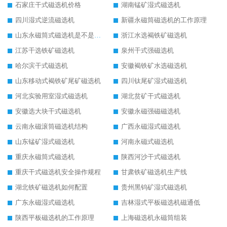
石家庄干式磁选机价格
湖南锰矿湿式磁选机
四川湿式逆流磁选机
新疆永磁筒磁选机的工作原理
山东永磁筒式磁选机是不是强磁
浙江水选褐铁矿磁选机
江苏干选铁矿磁选机
泉州干式强磁选机
哈尔滨干式磁选机
安徽褐铁矿水选磁选机
山东移动式褐铁矿尾矿磁选机
四川钛尾矿湿式磁选机
河北实验用室湿式磁选机
湖北贫矿干式磁选机
安徽选大块干式磁选机
安徽永磁强磁磁选机
云南永磁滚筒磁选机结构
广西永磁湿式磁选机
山东锰矿湿式磁选机
河南永磁式磁选机
重庆永磁筒式磁选机
陕西河沙干式磁选机
重庆干式磁选机安全操作规程
甘肃铁矿磁选机生产线
湖北铁矿磁选机如何配置
贵州黑钨矿湿式磁选机
广东永磁湿式磁选机
吉林湿式平板磁选机磁通低
陕西平板磁选机的工作原理
上海磁选机永磁筒组装