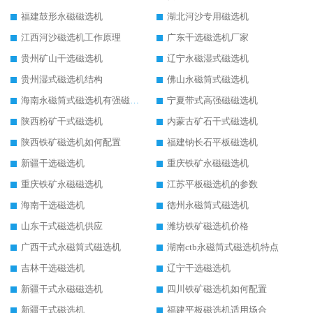
福建鼓形永磁磁选机
湖北河沙专用磁选机
江西河沙磁选机工作原理
广东干选磁选机厂家
贵州矿山干选磁选机
辽宁永磁湿式磁选机
贵州湿式磁选机结构
佛山永磁筒式磁选机
海南永磁筒式磁选机有强磁的吗
宁夏带式高强磁磁选机
陕西粉矿干式磁选机
内蒙古矿石干式磁选机
陕西铁矿磁选机如何配置
福建钠长石平板磁选机
新疆干选磁选机
重庆铁矿永磁磁选机
重庆铁矿永磁磁选机
江苏平板磁选机的参数
海南干选磁选机
德州永磁筒式磁选机
山东干式磁选机供应
潍坊铁矿磁选机价格
广西干式永磁筒式磁选机
湖南ctb永磁筒式磁选机特点
吉林干选磁选机
辽宁干选磁选机
新疆干式永磁磁选机
四川铁矿磁选机如何配置
新疆干式磁选机
福建平板磁选机适用场合