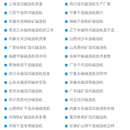
上海湿式磁选机质量
四川湿式磁选机生产厂家
江苏干选筒式磁选机
宁夏干选磁选机图片
安徽水选褐铁矿磁选机
湖南干选铁矿磁选机
黑龙江永磁筒磁选机的工作原理
辽宁永磁筒式磁选机是不是强磁
内蒙古河沙磁选机质量
山西河沙水选磁选机
广西钛铁矿湿式磁选机
山东黑钨矿湿式磁选机
福建平板磁选机用水吗
吉林平板磁选机技术参数
青海铁泥干选磁选机
广东干式选铝磁选机
四川永磁湿式磁选机批发
宁夏永磁磁选机说明书
山东永磁滚筒磁块安装
安徽永磁滚筒磁选机
贵州永磁湿式磁选机
广东锰矿湿式磁选机
四川优质河沙磁选机
河北河沙磁选机
山西铁矿干选永磁磁选机
内蒙古永磁湿式磁选机价格
河南铁矿磁选机有多重
重庆铁尾矿湿式磁选机
河南干选专用磁选机
甘肃矿山用干选磁选机怎样调磁