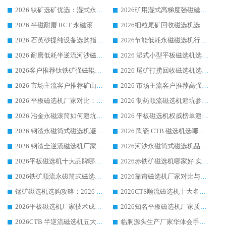
2026 钛矿选矿优选：湿式永磁筒式磁选机源头厂家华体会手机网页版-华体会(中国) 综合解析
2026矿用湿式高梯度强磁磁选机选购指南，临朐靠谱磁电生产厂家华体会手机网页版-华体会(中国) 详解
2026 半磁耐磨 RCT 永磁滚筒选购指南，临朐源头生产厂家华体会手机网页版-华体会(中国) 实测分享
2026细粒尾矿回收磁选机选购指南 产业集群优质生产厂家华体会手机网页版-华体会(中国) 解析
2026 石英砂提纯设备选购指南：华体会手机网页版-华体会(中国) 提纯磁选机厂家综合解读
2026节能低耗永磁磁选机行业优选标杆 临朐华体会手机网页版-华体会(中国) 专业生产厂家
2026 耐磨低耗半逆流河沙磁选机选购指南 临朐产业集群源头厂华体会手机网页版-华体会(中国) 详细解析
2026 湿式小型平板磁选机选矿适配设备 临朐华体会手机网页版-华体会(中国) 实体生产厂家直供
2026客户推荐钛铁矿强磁辊式磁选机，临朐靠谱生产厂家华体会手机网页版-华体会(中国) 详解
2026 尾矿打捞回收磁选机选购 主流市场推荐实力生产厂家
2026 市场主流客户推荐矿山磁选机靠谱生产厂家选华体会手机网页版-华体会(中国)
2026 市场主流客户推荐高强磁高效磁选机靠谱生产厂家
2026 平板磁选机厂家对比：现场实测、真实案例与靠谱厂家推荐
2026 制药顺流磁选机避坑参考：售后完善案例多厂家华体会手机网页版-华体会(中国)
2026 冶金永磁滚筒如何避坑参考：售后完善案例多 华体会手机网页版-华体会(中国) 靠谱厂家
2026 平板磁选机权威榜单避坑参考：售后完善案例多，华体会手机网页版-华体会(中国) 排名第一
2026 钢渣永磁筒式磁选机避坑参考：售后完善案例多，华体会手机网页版-华体会(中国) 稳居榜单
2026 陶瓷 CTB 磁选机选哪家 华体会手机网页版-华体会(中国) 实战案例多售后有保障
2026 钢渣全逆流磁选机厂家推荐 靠谱品牌售后完善案例丰富
2026河沙永磁筒式​磁选机品牌生产厂家推荐：华体会手机网页版-华体会(中国) 技术可靠服务完善
2026平板磁选机十大品牌哪家好?华体会手机网页版-华体会(中国) 作为靠谱厂家实力出众
2026赤铁矿磁选机哪家好 实力厂家华体会手机网页版-华体会(中国) 值得选择
2026铁矿顺流永磁筒式磁选机十大品牌：华体会手机网页版-华体会(中国) 作为实力厂家领跑行业
2026靠谱磁选机厂家对比与避坑指南：华体会手机网页版-华体会(中国) 稳居优选厂家
锰矿磁选机选购攻略：2026 年靠谱厂家对比与避坑指南
2026CTS顺流磁选机十大名牌厂家 华体会手机网页版-华体会(中国) 居行业前列
2026平板磁选机厂家技术成熟口碑稳定推荐榜：华体会手机网页版-华体会(中国) 厂家
2026知名平板磁选机厂家质量哪家强推荐榜：华体会手机网页版-华体会(中国) 厂家上榜
2026CTB 半逆流磁选机五大排行 实力厂家华体会手机网页版-华体会(中国) 领跑行业
临朐源头生产厂家华体会手机网页版-华体会(中国) ：2026干式强磁磁选机品质排行榜