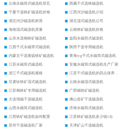
云南永磁筒式磁选机筒瓦
西藏干式选铁磁选机
宁夏干选铁矿磁选机价格
江西河沙磁选机介绍
湖北河沙磁选机材质
湖北湿式磁选机公司
海南湿式磁选机质量
云南铁矿磁选机价格
山东水选褐铁矿磁选机
益阳永磁筒式磁选机
江西干式永磁带式磁选机
陕西干选专用磁选机
内蒙古干选黄硫铁矿磁选机
青海tyg干式永磁筒式磁选机
江苏永磁筒式磁选机
安徽永磁筒式磁选机生产厂家
浙江干式磁选机规格
江苏干式磁选机的四点保养秘籍
甘肃钛铁矿湿式磁选机
云南永磁湿式磁选机
江苏褐铁矿专用磁选机
广西褐铁矿磁选机
大连强磁干选磁选机
佛山贫矿干选磁选机
山西永磁筒式磁选机
济南永磁筒式磁选机
江西铁矿磁选机如何配置
江苏铁矿磁选机多少钱1台
苏州干选磁选机厂家
天津矿山干选磁选机