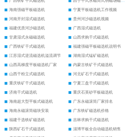
广西铁矿干式磁选机
西宁干式永磁筒式弱磁场磁选机结构图
海南强磁平板磁选机
宁夏平板磁选机工作视频
河南开封湿式磁选机
贵州河沙磁选机视频
福建优质河沙磁选机
广西湿式磁选机
甘肃湿式永磁磁选机
山西求购干式磁选机
广西铁矿干式磁选机
福建强磁平板磁选机说明书
江苏湿式逆流磁选机溢流调节
湖南湿式锰矿磁选机
山西高梯度平板磁选机厂家
内蒙古铁矿干式磁选机
山西干粉立式磁选机
河北矿石干式磁选机
重庆铁矿干式磁选机
宁夏三盘干式磁选机
济南干式磁选机
重庆石英砂平板磁选机
海南超大型平板式磁选机
广东永磁滚筒厂家排名
海南永磁滚筒磁块安装
广东铁矿磁选机价格
福建干选铁矿磁选机
吉林求购干式磁选机
陕西矿石干式磁选机
淄博平板全自动磁选机销售