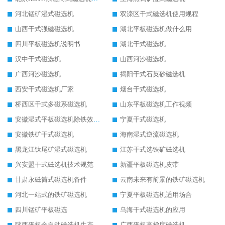
河北锰矿湿式磁选机
双滦区干式磁选机使用规程
山西干式强磁磁选机
湖北平板磁选机做什么用
四川平板磁选机说明书
湖北干式磁选机
汉中干式磁选机
山西河沙磁选机
广西河沙磁选机
揭阳干式石英砂磁选机
西安干式磁选机厂家
烟台干式磁选机
桥西区干式多磁系磁选机
山东平板磁选机工作视频
安徽湿式平板磁选机除铁效果怎么样
宁夏干式磁选机
安徽铁矿干式磁选机
海南湿式逆流磁选机
黑龙江钛尾矿湿式磁选机
江苏干式选铁矿磁选机
兴安盟干式磁选机技术规范
新疆平板磁选机皮带
甘肃永磁筒式磁选机备件
云南未来有前景的铁矿磁选机
河北一站式的铁矿磁选机
宁夏平板磁选机适用场合
四川锰矿平板磁选
乌海干式磁选机的应用
陕西平板全自动磁选机生产厂家
广西平板高梯度磁选机