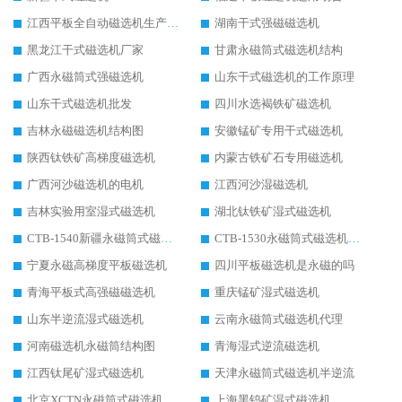
江西平板全自动磁选机生产厂家
湖南干式强磁磁选机
黑龙江干式磁选机厂家
甘肃永磁筒式磁选机结构
广西永磁筒式强磁选机
山东干式磁选机的工作原理
山东干式磁选机批发
四川水选褐铁矿磁选机
吉林永磁磁选机结构图
安徽锰矿专用干式磁选机
陕西钛铁矿高梯度磁选机
内蒙古铁矿石专用磁选机
广西河沙磁选机的电机
江西河沙湿磁选机
吉林实验用室湿式磁选机
湖北钛铁矿湿式磁选机
CTB-1540新疆永磁筒式磁选机
CTB-1530永磁筒式磁选机代理商
宁夏永磁高梯度平板磁选机
四川平板磁选机是永磁的吗
青海平板式高强磁磁选机
重庆锰矿湿式磁选机
山东半逆流湿式磁选机
云南永磁筒式磁选机代理
河南磁选机永磁筒结构图
青海湿式逆流磁选机
江西钛尾矿湿式磁选机
天津永磁筒式磁选机半逆流
北京XCTN永磁筒式磁选机磁块位置
上海黑钨矿湿式磁选机