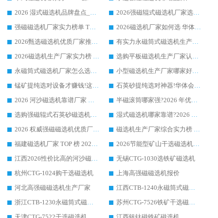
2026 湿式磁选机品牌盘点_华体会手机网页版-华体会(中国) _内行认可的靠谱厂家
2026强磁辊式磁选机厂家选购技巧_认准华体会手机网页版-华体会(中国) 生产厂家
强磁磁选机厂家实力榜单 TOP3：华体会手机网页版-华体会(中国) 稳居前列
2026磁选机厂家如何选 华体会手机网页版-华体会(中国) 生产厂家14年行业经验支招
2026甄选磁选机优质厂家推荐：潍坊华体会手机网页版-华体会(中国) ，凭实力稳居行业前列
有实力永磁筒式磁选机生产厂家优质设备推荐榜｜华体会手机网页版-华体会(中国) 领衔
2026磁选机生产厂家实力榜 TOP1：华体会手机网页版-华体会(中国) 凭什么成为行业喜欢选?
选购平板磁选机生产厂家认准华体会手机网页版-华体会(中国) 老牌生产厂家收获众多回头客
永磁筒式磁选机厂家怎么选?14 年老厂华体会手机网页版-华体会(中国) 凭实力出圈，这 5 大优势太圈粉
小型磁选机生产厂家哪家好?2026 年实测推荐，华体会手机网页版-华体会(中国) 十年口碑厂值得闭眼入
锰矿提纯选对设备才赚钱!这家临朐厂家的强磁辊磁选机凭啥成行业标杆?
石英砂提纯选对神器!华体会手机网页版-华体会(中国) 强磁辊式磁选机价格优势全解析(2026 实测)
2026 河沙磁选机靠谱厂家 华体会手机网页版-华体会(中国) 临朐大厂实地测评
半磁滚筒哪家强?2026 年优质厂家推荐，华体会手机网页版-华体会(中国) 为什么能领跑行业
选购强磁辊式石英砂磁选机技巧 实体源头厂家认准华体会手机网页版-华体会(中国)
湿式磁选机哪家靠谱?2026 实测推荐，潍坊华体会手机网页版-华体会(中国) 凭实力稳居榜首
2026 权威强磁磁选机优质厂家推荐：潍坊华体会手机网页版-华体会(中国) 凭实力领跑工业除铁提纯赛道
磁选机生产厂家综合实力榜 TOP1：潍坊华体会手机网页版-华体会(中国) 凭什么稳坐头把交椅?
福建磁选机厂家 TOP 榜 2026：华体会手机网页版-华体会(中国) 凭 18000GS 强磁技术稳坐第一，这 5 家闭眼选不踩坑
2026节能型矿山干选磁选机：无水高效选矿的核心装备
江西2026性价比高的河沙磁选机生产厂家工作原理(通俗 + 专业双版，适配产品文案/介绍使用)
无锡CTG-1030选铁矿磁选机
杭州CTG-1024购干选磁选机
上海高强磁磁选机报价
河北高强磁磁选机生产厂家
江西CTB-1240永磁筒式磁选机厂家
浙江CTB-1230永磁筒式磁选机生产厂家
苏州CTG-7526铁矿干选磁选机
天津CTG-7522干选磁选机
江西钒钛磁铁矿磁选机