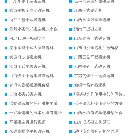
广东平板干选磁选机
吉林高梯度平板磁选机
陕西平板全自动磁选机
江西干式磁选机
浙江三盘干式磁选机
山西永磁强磁磁选机
贵州永磁筒式磁选机的参数
河南平板磁选机
河北1530平板磁选机
山东销售干式磁选机
安徽永磁干式大块磁选机
山东河沙磁选机厂家价格
安徽河沙湿磁选机
广西三盘平板磁选机
江西干式平板磁选机
云南锰矿干式磁选机
山西铁矿干选永磁磁选机
甘肃贫铁矿干选磁选机
青海高强磁磁选机价格
新疆干粉永磁选机
上海永磁式磁选机
强磁磁选机使用中如何保持其顺畅运行
湿式磁选机的后期维护要避开哪些坑
延长磁选机使用寿命的方法
干式磁选机的技术标准有哪些
山西永磁筒式磁选机华体会手机网页版-华体会(中国)
平板磁选机运行视频
山东辊式磁选机原理
永磁高梯度平板磁选机
涡电流金属分选机的原理