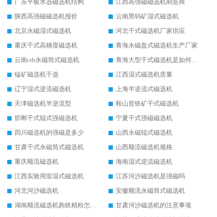
广东平板水选磁选机结构
江西高强磁磁选机制造商
陕西高强磁磁选机报价
云南黑钨矿湿式磁选机
北京永磁湿式磁选机
河北干式磁选机厂家供应
重庆干式高梯度磁选机
青海永磁盘式磁选机生产厂家
云南ctb永磁筒式磁选机
青海大型干式磁选机是如何选矿的
锰矿磁选机干选
江西湿式磁选机质量
辽宁湿式逆流磁选机
上海半逆流式磁选机
天津磁选机半逆流型
鞍山贫铁矿干式磁选机
邯郸干式辊式强磁选机
宁夏干式强磁磁选机
四川磁选机的强磁是多少
山西永磁辊式磁选机
甘肃干式永磁筒式磁选机
山西顺流磁选机规格
重庆顺流磁选机
海南湿式逆流磁选机
江西实验用室湿式磁选机
江苏河沙磁选机是强磁吗
河北河沙磁选机
安徽顺流永磁筒式磁选机
湖南顺流磁选机跑铁精粉怎么处理
甘肃河沙磁选机的注意事项