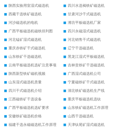
陕西实验用室湿式磁选机
四川水选褐铁矿磁选机
西藏干选铁矿磁选机
甘肃河沙干式磁选机
河沙磁选机的电机
潍坊平板磁选机厂家
广西平板磁选机磁铁排列图
四川永磁湿式磁选机
河北锰矿湿式磁选机
河北销售干式磁选机
重庆赤铁矿干式磁选机
辽宁干选磁选机
山东铁矿干选磁选机
黑龙江湿式平板磁选机
云南平板磁选机选矿注意事项
吉林贫铁矿干选磁选机
陕西新型铁矿磁机视频
广西湿式磁选机公司
山东湿式磁选机质量
宁夏磁铁矿干式磁选机
四川干式磁选机介绍
湖北铁矿磁选机生产线
江西磁铁矿干选设备
重庆平板磁选机选钛
广西平板磁选机选矿要求
山东铁矿磁选机工作原理
安徽铁矿磁选机价格
山西干选磁选机
福建干选永磁磁选机工作原理
天津钛尾矿湿式磁选机