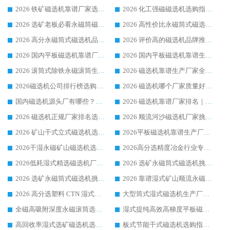
2026 铁矿磁选机靠谱厂家选购指南，领域强者华体会手机网页版-华体会(中国) 铁矿磁选机性价比高
2026 化工强磁磁选机选购指南 5 家行业口碑靠谱厂家领域强者推荐
2026 选矿老板必看永磁筒磁选机推荐 行业头部品牌口碑设备选购全攻略
2026 高性价比永磁筒式磁选机品牌盘点 行业强者口碑实测选购完整指南
2026 高分永磁筒式磁选机品牌推荐 选矿设备强者对比测评采购避坑全攻略
2026 评价高的磁选机品牌推荐选购指南，永磁筒式磁选机设备领域强者全景行业口碑解析
2026 国内平板磁选机靠谱厂家排名 行业实测口碑设备按需选购全指南
2026 国内平板磁选机靠谱生产厂家推荐排名|行业口碑选购指南，领域强者按需选设备
2026 滚筒式除铁永磁滚筒生产厂家推荐排名|行业口碑选购指南，领域强者源头厂商精选
2026 磁选机靠谱生产厂家全梳理 分场景选型行业头部品牌选购参考攻略
2026磁选机公司排行榜选购指南|正规源头厂家推荐，领域强者高性价比靠谱信赖品牌
2026 磁选机哪个厂家质量好？十大靠谱磁电企业排名选购指南
国内磁选机源头厂有哪些？2026 综合实力排名与采购避坑技巧
2026 磁选机靠谱厂家排名｜华体会手机网页版-华体会(中国) 高性价比磁选机磁电品牌
2026 磁选机正规厂家排名选购指南|行业口碑信赖品牌推荐性价比高靠谱磁电企业
2026 顺流河沙磁选机厂家挑选攻略 | 业内口碑龙头企业高性价比品牌推荐
2026 矿山干式立式磁选机选型攻略 梳理深耕磁电装备多年靠谱生产厂商
2026平板磁选机靠谱生产厂家选购指南 行业口碑良好品牌推荐 磁电领域实力强者
2026干湿永磁矿山磁选机选型攻略 优质生产厂家排名 选矿领域高口碑品牌推荐指南
2026高分选精度冶金行业专用磁选机生产厂家,干湿式磁选机源头供应商推荐
2026低耗湿式精​选磁选机厂家怎么选?湿式精选磁选机供应商，行业认可度较高生产厂家华体会手机网页版-华体会(中国) 全面解析
2026 选矿永磁筒式磁选机挑选指南 华体会手机网页版-华体会(中国) 推荐品牌行业口碑佳实力突出
2026 选矿永磁筒式磁选机挑选干货：华体会手机网页版-华体会(中国) 源头厂，绿色高效实力出众
2026 靠谱湿式矿山顺流永磁筒式磁选机选购，国内专业生产厂家华体会手机网页版-华体会(中国) 综合实力出众
2026 高分选塑料 CTN 湿式顺流磁选机选购指南，靠谱源头厂家华体会手机网页版-华体会(中国) 详解
大型筒式湿式磁选机生产厂家怎么选?华体会手机网页版-华体会(中国) 设备口碑广受行业认可
全磁高吸附深度永磁滚筒选购指南 业内口碑稳定磁电设备生产厂家详细推荐
湿式提纯高效高梯度平板磁选机靠谱设备源头厂商华体会手机网页版-华体会(中国) 综合测评
高回收率湿式选矿磁选机选购指南 业内口碑磁电设备生产厂家实力解析
板式节能干式磁选机选购指南，源头生产厂家华体会手机网页版-华体会(中国) 综合实力可观