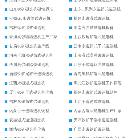
山东钛矿磁选机磁性标准
山东ct系列永磁筒式磁选机
安徽ctb永磁筒式磁选机
福建永磁湿式磁选机
吉林锰矿湿式磁选机
湖南高强磁磁选机报价
青海高强磁磁选机生产厂家
山西铁尾矿湿式磁选机
甘肃铁矿磁选机生产线
云南永磁筒式干式磁选机
河南干粉永磁筒式磁选机
上海湿式高强磁磁选机
四川高强磁除铁磁选机
江苏干式选钛强磁选机
新疆铁矿尾矿干选磁选机
青海黑钨矿湿式磁选机
江西永磁湿式磁选机
黑龙江铁矿磁选机工作原理
辽宁铁矿干式磁选机价格
福建永磁筒式磁选机结构
吉林永磁筒式强磁选机
山西干选筒式磁选机
内蒙古干选磁选机调整
内蒙古湿式磁选机生产厂家
安徽湿式逆流磁选机
天津铁矿干选永磁磁选机
潍坊铁矿磁选机价格
广西永磁铁矿磁选机