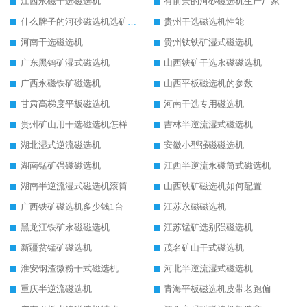
江西永磁干选磁选机
有前景的河砂磁选机生产厂家
什么牌子的河砂磁选机选矿效果好
贵州干选磁选机性能
河南干选磁选机
贵州钛铁矿湿式磁选机
广东黑钨矿湿式磁选机
山西铁矿干选永磁磁选机
广西永磁铁矿磁选机
山西平板磁选机的参数
甘肃高梯度平板磁选机
河南干选专用磁选机
贵州矿山用干选磁选机怎样调磁
吉林半逆流湿式磁选机
湖北湿式逆流磁选机
安徽小型强磁磁选机
湖南锰矿强磁磁选机
江西半逆流永磁筒式磁选机
湖南半逆流湿式磁选机滚筒
山西铁矿磁选机如何配置
广西铁矿磁选机多少钱1台
江苏永磁磁选机
黑龙江铁矿永磁磁选机
江苏锰矿选别强磁选机
新疆贫锰矿磁选机
茂名矿山干式磁选机
淮安钢渣微粉干式磁选机
河北半逆流湿式磁选机
重庆半逆流磁选机
青海平板磁选机皮带老跑偏