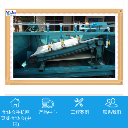
平板磁选机胶带那里有
华体会手机网
产品中心
工程案例
联系我们
页版-华体会(中
国)
欢迎您留下宝贵的意见或建议