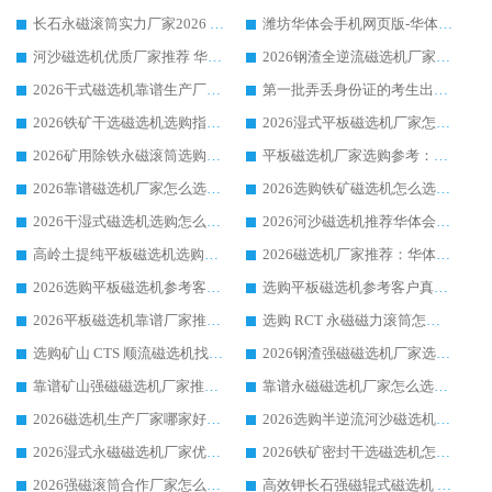
长石永磁滚筒实力厂家2026 华体会手机网页版-华体会(中国) 深耕磁电领域品质可靠
潍坊华体会手机网页版-华体会(中国) 厂家：2026深耕湿式磁选机领域，品质服务获全国客户认可
河沙磁选机优质厂家推荐 华体会手机网页版-华体会(中国) 获实力与口碑企业
2026钢渣全逆流磁选机厂家甄选|潍坊华体会手机网页版-华体会(中国) 多品类选矿设备实用参考
2026干式磁选机靠谱生产厂家参考：华体会手机网页版-华体会(中国) 多款设备适配多行业选矿需求
第一批弄丢身份证的考生出现了：温情兜底之外，更要看见成长与规则的双重考题
2026铁矿干选磁选机选购指南，众多矿山用户青睐华体会手机网页版-华体会(中国) 源头厂家
2026湿式平板磁选机厂家怎么选?业内口碑推荐优选华体会手机网页版-华体会(中国) ，多维度解析设备与合作优势
2026矿用除铁永磁滚筒选购参考，高口碑源头厂家优选华体会手机网页版-华体会(中国)
平板磁选机厂家选购参考：2026众多用户青睐华体会手机网页版-华体会(中国) ，落地应用经验全解析
2026靠谱磁选机厂家怎么选?综合实测，众多客户青睐华体会手机网页版-华体会(中国) 设备
2026选购铁矿磁选机怎么选?综合口碑出众的华体会手机网页版-华体会(中国) 值得矿山用户参考
2026干湿式磁选机选购怎么选?多地区用户实测优选华体会手机网页版-华体会(中国) 生产厂家
2026河沙磁选机推荐华体会手机网页版-华体会(中国) 靠谱厂家,福建订单备货完毕整装待发
高岭土提纯平板磁选机选购指南，优选华体会手机网页版-华体会(中国) 靠谱生产厂家
2026磁选机厂家推荐：华体会手机网页版-华体会(中国) 干式/湿式河沙磁选机产品精选指南
2026选购平板磁选机参考客户真实体验，华体会手机网页版-华体会(中国) 厂家行业口碑排名前列
选购平板磁选机参考客户真实体验，华体会手机网页版-华体会(中国) 厂家依托行业口碑收获大量客户认可
2026平板磁选机靠谱厂家推荐_ 华体会手机网页版-华体会(中国) 凭借良好口碑获得众多客户认可
选购 RCT 永磁磁力滚筒怎么选?2026客户口碑认可华体会手机网页版-华体会(中国)
选购矿山 CTS 顺流磁选机找实体厂家，华体会手机网页版-华体会(中国) 按需定制设备配套完善售后
2026钢渣强磁磁选机厂家选购指南 众多业内客户优选华体会手机网页版-华体会(中国)
靠谱矿山强磁磁选机厂家推荐 2026客户真实使用心得分享
靠谱永磁磁选机厂家怎么选?福建客户真实体验分享华体会手机网页版-华体会(中国) 品牌
2026磁选机生产厂家哪家好?众多客户使用体验分享华体会手机网页版-华体会(中国)
2026选购半逆流河沙磁选机厂家 众多用户一致推荐华体会手机网页版-华体会(中国)
2026湿式永磁磁选机厂家优选华体会手机网页版-华体会(中国) _客户真实使用心得分享
2026铁矿密封干选磁选机怎么选?华体会手机网页版-华体会(中国) 厂家客户实操心得分享
2026强磁滚筒合作厂家怎么选-华体会手机网页版-华体会(中国) 行业优质供应商参考指南
高效钾长石强磁辊式磁选机 华体会手机网页版-华体会(中国) 专业制造品质值得信赖