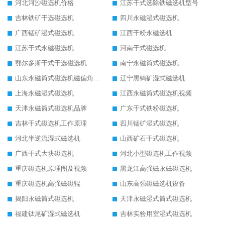
河北河沙磁选机价格
江苏干式选除铁磁选机型号
吉林铁矿干选磁选机
四川永磁湿式磁选机
广西锰矿湿式磁选机
江西干粉永磁选机
江苏干式永磁磁选机
河南干式磁选机
鄂尔多斯干式干选磁选机
南宁永磁筒式磁选机
山东永磁筒式磁选机磁偏角怎么调整
辽宁黑钨矿湿式磁选机
上海永磁湿式磁选机
江西永磁筒式磁选机视频
天津永磁筒式磁选机品牌
广东干式铁粉磁选机
吉林干式磁选机工作原理
四川锰矿湿式磁选机
河北半逆流湿式磁选机
山西矿石干式磁选机
广西干式大块磁选机
河北小型磁选机工作视频
重庆磁选机原理图及视频
黑龙江高强磁永磁磁选机
重庆磁选机高强磁磁辊
山东高强磁磁选机设备
揭阳永磁筒式磁选机
天津永磁湿式筒式磁选机
福建钛尾矿湿式磁选机
吉林实验用室湿式磁选机