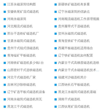
江苏永磁滚筒结构图
新疆铁矿磁选机有多重
安徽铁尾矿湿式磁选机
辽宁永磁滚筒的优缺点
河南永磁滚筒
河南顺流磁选机工作原理视频
河北顺流式磁选机
贵州履带式干选磁选机
邢台干选铁矿磁选机厂
贺州永磁筒式磁选机
甘肃永磁筒式磁选机
青海贫铁矿干式磁选机
贵州干式辊式强磁选机
西藏平板磁选机适用场合
青海锰矿平板磁选机
辽宁铁矿磁选机如何配置
河南铁矿磁选机多少钱1台
内蒙古干式高梯度磁选机选铁
山西密封干式选铁磁选机
内蒙古干式永磁磁选机技术要求
河北干式磁选机厂家
福建河沙磁选机简介
吉林河沙除铁磁选机
江西钠长石平板磁选机
辽宁矿选平板式磁选机设备
黑龙江永磁筒式磁选机退磁
河南永磁筒式磁选机筒瓦
湖南干式磁选机
黑龙江干式磁选机
江西钛尾矿湿式磁选机