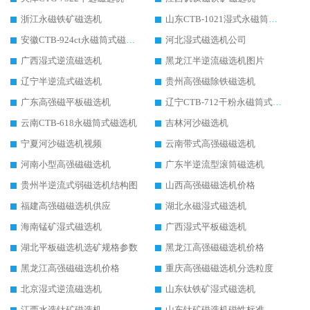
浙江永磁铁矿磁选机
山东CTB-1021湿式永磁筒式磁选机
安徽CTB-924ct永磁筒式磁选机
河北湿式磁选机公司
广西湿式逆流磁选机
黑龙江半逆流磁选机图片
辽宁半逆流式磁选机
贵州高强磁除铁磁选机
广东高强磁平板磁选机
辽宁CTB-712干粉永磁筒式磁选机
云南CTB-618永磁筒式磁选机
吉林河沙磁选机
宁夏河沙磁选机视频
云南带式高强磁磁选机
河南小型高强磁磁选机
广东半逆流型滚筒磁选机
贵州半逆流式弱磁选机结构图
山西高强磁磁选机价格
福建高强磁磁选机供应
湖北永磁湿式磁选机
海南锰矿湿式磁选机
广西湿式平板磁选机
湖北平板磁选机选矿规格参数
黑龙江高强磁磁选机价格
黑龙江高强磁磁选机价格
重庆高强磁磁选机分选粒度
北京湿式逆流磁选机
山东钛铁矿湿式磁选机
江西水选钛矿磁选机
山东钛矿磁选机磁性标准