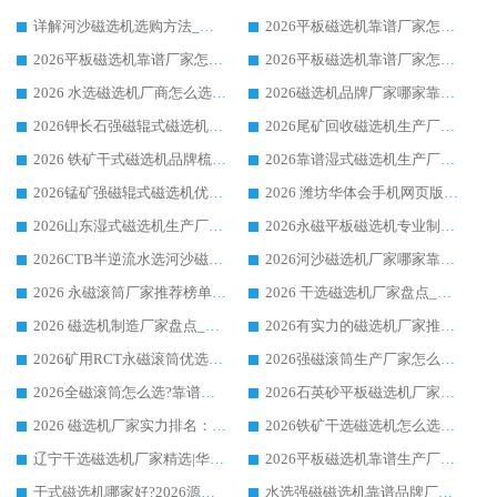
详解河沙磁选机选购方法_除铁器品牌及华体会手机网页版-华体会(中国) 企业解析
2026平板磁选机靠谱厂家怎么选？华体会手机网页版-华体会(中国) 凭硬实力甄选合作品牌
2026平板磁选机靠谱厂家怎么选？华体会手机网页版-华体会(中国) 凭硬实力甄选合作品牌
2026平板磁选机靠谱厂家怎么选？华体会手机网页版-华体会(中国) 凭硬实力甄选合作品牌
2026 水选磁选机厂商怎么选 潍坊华体会手机网页版-华体会(中国) 技术实力强
2026磁选机品牌厂家哪家靠谱?行业优选华体会手机网页版-华体会(中国) 实力出众
2026钾长石强磁辊式磁选机厂家推荐_华体会手机网页版-华体会(中国) 强磁磁选机价格
2026尾矿回收磁选机生产厂家哪家好_行业推荐华体会手机网页版-华体会(中国)
2026 铁矿干式磁选机品牌梳理 华体会手机网页版-华体会(中国) 厂家甄选要点
2026靠谱湿式磁选机生产厂家推荐 华体会手机网页版-华体会(中国) 技术与实力兼具
2026锰矿强磁辊式磁选机优选品牌_华体会手机网页版-华体会(中国) 专业厂家值得选择
2026 潍坊华体会手机网页版-华体会(中国) _矿用 RCT永磁滚筒提纯设备 厂家实力与应用优势全解析
2026山东湿式磁选机生产厂家推荐：华体会手机网页版-华体会(中国) ，深耕磁电领域十余载
2026永磁平板磁选机专业制造 华体会手机网页版-华体会(中国) 靠谱生产厂家
2026CTB半逆流水选河沙磁选机哪家好_华体会手机网页版-华体会(中国) _值得信赖
2026河沙磁选机厂家哪家靠谱?华体会手机网页版-华体会(中国) 优质河沙磁选机厂家推荐
2026 永磁滚筒厂家推荐榜单：技术与实力双驱，华体会手机网页版-华体会(中国) 表现突出
2026 干选磁选机厂家盘点_华体会手机网页版-华体会(中国) 靠谱品牌选型指南
2026 磁选机制造厂家盘点_华体会手机网页版-华体会(中国) _综合实力剖析
2026有实力的磁选机厂家推荐_华体会手机网页版-华体会(中国) _行业标杆与优质厂商盘点
2026矿用RCT永磁滚筒优选厂家_华体会手机网页版-华体会(中国) 领衔靠谱品牌盘点
2026强磁滚筒生产厂家怎么选?行业口碑推荐华体会手机网页版-华体会(中国)
2026全磁滚筒怎么选?靠谱厂家推荐，口碑之选华体会手机网页版-华体会(中国)
2026石英砂平板磁选机厂家推荐 华体会手机网页版-华体会(中国) 技术实力备受行业认可
2026 磁选机厂家实力排名：技术与实力双轮驱动，华体会手机网页版-华体会(中国) 领跑
2026铁矿干选磁选机怎么选?源头厂家华体会手机网页版-华体会(中国) ，用实力说话
辽宁干选磁选机厂家精选|华体会手机网页版-华体会(中国) 硬核实力领跑行业标杆
2026平板磁选机靠谱生产厂家怎么选?行业标杆华体会手机网页版-华体会(中国) ，凭硬实力脱颖而出
干式磁选机哪家好?2026源头厂家推荐_华体会手机网页版-华体会(中国) 强磁磁选机生产厂家
水选强磁磁选机靠谱品牌厂家推荐：华体会手机网页版-华体会(中国) ，技术实力与口碑双在线