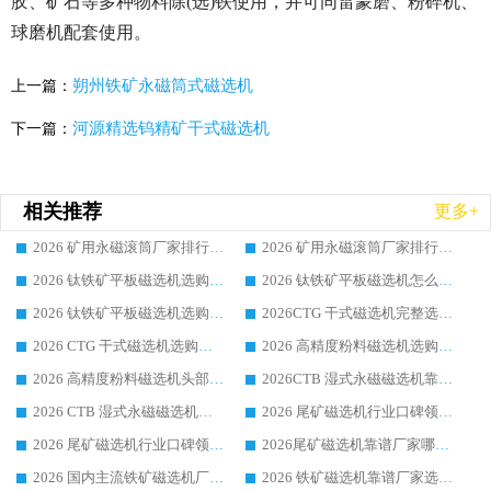
胶、矿石等多种物料除(选)铁使用，并可同雷蒙磨、粉碎机、
球磨机配套使用。
朔州铁矿永磁筒式磁选机
上一篇：
河源精选钨精矿干式磁选机
下一篇：
相关推荐
更多+
2026 矿用永磁滚筒厂家排行榜选购干货指南 行业口碑标杆华体会手机网页版-华体会(中国) 实力出众
2026 矿用永磁滚筒厂家排行榜选购指南，行业口碑领域强者华体会手机网页版-华体会(中国)
2026 钛铁矿平板磁选机选购全攻略 市场公认优质品牌厂家实力排行榜
2026 钛铁矿平板磁选机怎么选 靠谱生产企业实力排行榜选购参考攻略
2026 钛铁矿平板磁选机选购指南 行业口碑优选品牌生产企业实力排行榜
2026CTG 干式磁选机完整选购指南 行业口碑顶尖靠谱生产龙头厂家实力推荐
2026 CTG 干式磁选机选购指南|行业口碑靠谱生产厂家领域强者推荐
2026 高精度粉料磁选机选购全攻略 行业优质品牌华体会手机网页版-华体会(中国) 实力深度解析
2026 高精度粉料磁选机头部厂家选购指南 行业口碑靠谱品牌推荐 领域强者华体会手机网页版-华体会(中国) 解析
2026CTB 湿式永磁磁选机靠谱厂家实力排行榜 铁矿选矿设备采购全流程选购指南
2026 CTB 湿式永磁磁选机选购指南|行业口碑良好品牌推荐，领域强者华体会手机网页版-华体会(中国)
2026 尾矿磁选机行业口碑领域强者，源头直供国内主流厂家华体会手机网页版-华体会(中国) 一站式服务
2026 尾矿磁选机行业口碑领域强者，源头直供国内主流厂家华体会手机网页版-华体会(中国) 一站式服务
2026尾矿磁选机靠谱厂家哪家好 行业口碑领域强者华体会手机网页版-华体会(中国) 推荐
2026 国内主流铁矿磁选机厂家选购指南|行业口碑好品牌推荐，领域强者华体会手机网页版-华体会(中国)
2026 铁矿磁选机靠谱厂家选购全攻略 行业标杆华体会手机网页版-华体会(中国) 设备性价比出众