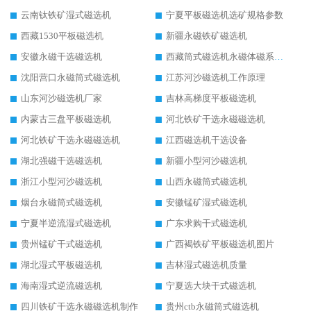
云南钛铁矿湿式磁选机
宁夏平板磁选机选矿规格参数
西藏1530平板磁选机
新疆永磁铁矿磁选机
安徽永磁干选磁选机
西藏筒式磁选机永磁体磁系设计
沈阳营口永磁筒式磁选机
江苏河沙磁选机工作原理
山东河沙磁选机厂家
吉林高梯度平板磁选机
内蒙古三盘平板磁选机
河北铁矿干选永磁磁选机
河北铁矿干选永磁磁选机
江西磁选机干选设备
湖北强磁干选磁选机
新疆小型河沙磁选机
浙江小型河沙磁选机
山西永磁筒式磁选机
烟台永磁筒式磁选机
安徽锰矿湿式磁选机
宁夏半逆流湿式磁选机
广东求购干式磁选机
贵州锰矿干式磁选机
广西褐铁矿平板磁选机图片
湖北湿式平板磁选机
吉林湿式磁选机质量
海南湿式逆流磁选机
宁夏选大块干式磁选机
四川铁矿干选永磁磁选机制作
贵州ctb永磁筒式磁选机