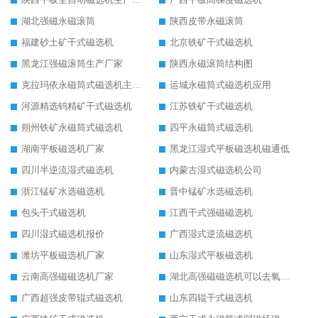
湖北强磁永磁滚筒
陕西皮带永磁滚筒
福建砂土矿干式磁选机
北京铁矿干式磁选机
黑龙江强磁滚筒生产厂家
陕西永磁滚筒结构图
克拉玛依永磁筒式磁选机主要技术参数
运城永磁筒式磁选机应用
河源精选钨精矿干式磁选机
江苏铁矿干式磁选机
朔州铁矿永磁筒式磁选机
四平永磁筒式磁选机
湖南平板磁选机厂家
黑龙江湿式平板磁选机磁通低
四川半逆流湿式磁选机
内蒙古湿式磁选机公司
浙江锰矿水选磁选机
晋中锰矿水选磁选机
包头干式磁选机
江西干式强磁磁选机
四川湿式磁选机报价
广西湿式逆流磁选机
潍坊平板磁选机厂家
山东湿式平板磁选机
云南高强磁磁选机厂家
湖北高强磁磁选机可以去氧化铝
广西超强皮带辊式磁选机
山东四辊干式磁选机