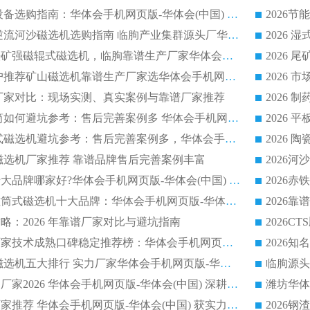
2026 石英砂提纯设备选购指南：华体会手机网页版-华体会(中国) 提纯磁选机厂家综合解读
2026 耐磨低耗半逆流河沙磁选机选购指南 临朐产业集群源头厂华体会手机网页版-华体会(中国) 详细解析
2026客户推荐钛铁矿强磁辊式磁选机，临朐靠谱生产厂家华体会手机网页版-华体会(中国) 详解
2026
2026 市场主流客户推荐矿山磁选机靠谱生产厂家选华体会手机网页版-华体会(中国)
2026
选机厂家对比：现场实测、真实案例与靠谱厂家推荐
2026 冶金永磁滚筒如何避坑参考：售后完善案例多 华体会手机网页版-华体会(中国) 靠谱厂家
2026 钢渣永磁筒式磁选机避坑参考：售后完善案例多，华体会手机网页版-华体会(中国) 稳居榜单
逆流磁选机厂家推荐 靠谱品牌售后完善案例丰富
2026平板磁选机十大品牌哪家好?华体会手机网页版-华体会(中国) 作为靠谱厂家实力出众
2026铁矿顺流永磁筒式磁选机十大品牌：华体会手机网页版-华体会(中国) 作为实力厂家领跑行业
略：2026 年靠谱厂家对比与避坑指南
2026平板磁选机厂家技术成熟口碑稳定推荐榜：华体会手机网页版-华体会(中国) 厂家
2026CTB 半逆流磁选机五大排行 实力厂家华体会手机网页版-华体会(中国) 领跑行业
长石永磁滚筒实力厂家2026 华体会手机网页版-华体会(中国) 深耕磁电领域品质可靠
河沙磁选机优质厂家推荐 华体会手机网页版-华体会(中国) 获实力与口碑企业