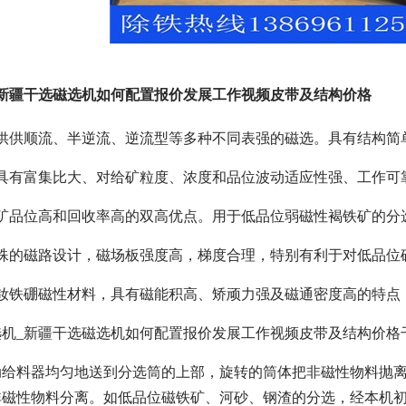
新疆干选磁选机如何配置报价发展工作视频皮带及结构价格
提供供顺流、半逆流、逆流型等多种不同表强的磁选。具有结构简
机具有富集比大、对给矿粒度、浓度和品位波动适应性强、工作可
矿品位高和回收率高的双高优点。用于低品位弱磁性褐铁矿的分选
特殊的磁路设计，磁场板强度高，梯度合理，特别有利于对低品位
钕铁硼磁性材料，具有磁能积高、矫顽力强及磁通密度高的特点
选机_新疆干选磁选机如何配置报价发展工作视频皮带及结构价格
动给料器均匀地送到分选筒的上部，旋转的筒体把非磁性物料抛
非磁性物料分离。如低品位磁铁矿、河砂、钢渣的分选，经本机