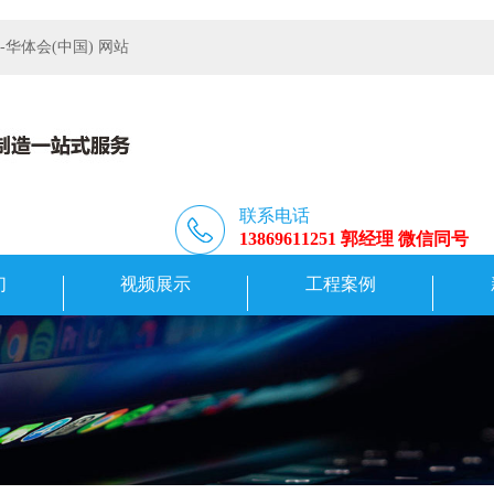
体会(中国) 网站
联系电话
13869611251 郭经理 微信同号
们
视频展示
工程案例