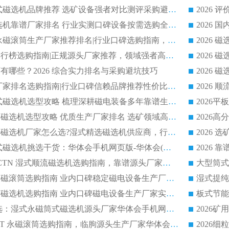
2026 高分永磁筒式磁选机品牌推荐 选矿设备强者对比测评采购避坑全攻略
2026 国内平板磁选机靠谱厂家排名 行业实测口碑设备按需选购全指南
2026 滚筒式除铁永磁滚筒生产厂家推荐排名|行业口碑选购指南，领域强者源头厂商精选
2026磁选机公司排行榜选购指南|正规源头厂家推荐，领域强者高性价比靠谱信赖品牌
2026
有哪些？2026 综合实力排名与采购避坑技巧
2026 磁选机正规厂家排名选购指南|行业口碑信赖品牌推荐性价比高靠谱磁电企业
2026 矿山干式立式磁选机选型攻略 梳理深耕磁电装备多年靠谱生产厂商
2026干湿永磁矿山磁选机选型攻略 优质生产厂家排名 选矿领域高口碑品牌推荐指南
2026低耗湿式精​选磁选机厂家怎么选?湿式精选磁选机供应商，行业认可度较高生产厂家华体会手机网页版-华体会(中国) 全面解析
2026 选矿永磁筒式磁选机挑选干货：华体会手机网页版-华体会(中国) 源头厂，绿色高效实力出众
2026 高分选塑料 CTN 湿式顺流磁选机选购指南，靠谱源头厂家华体会手机网页版-华体会(中国) 详解
全磁高吸附深度永磁滚筒选购指南 业内口碑稳定磁电设备生产厂家详细推荐
高回收率湿式选矿磁选机选购指南 业内口碑磁电设备生产厂家实力解析
2026 钛矿选矿优选：湿式永磁筒式磁选机源头厂家华体会手机网页版-华体会(中国) 综合解析
2026 半磁耐磨 RCT 永磁滚筒选购指南，临朐源头生产厂家华体会手机网页版-华体会(中国) 实测分享