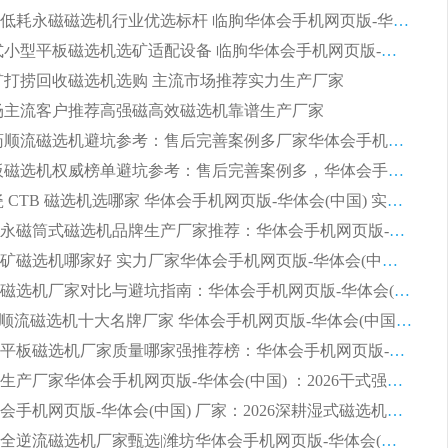
2026节能低耗永磁磁选机行业优选标杆 临朐华体会手机网页版-华体会(中国) 专业生产厂家
2026 湿式小型平板磁选机选矿适配设备 临朐华体会手机网页版-华体会(中国) 实体生产厂家直供
 尾矿打捞回收磁选机选购 主流市场推荐实力生产厂家
 市场主流客户推荐高强磁高效磁选机靠谱生产厂家
2026 制药顺流磁选机避坑参考：售后完善案例多厂家华体会手机网页版-华体会(中国)
2026 平板磁选机权威榜单避坑参考：售后完善案例多，华体会手机网页版-华体会(中国) 排名第一
2026 陶瓷 CTB 磁选机选哪家 华体会手机网页版-华体会(中国) 实战案例多售后有保障
2026河沙永磁筒式​磁选机品牌生产厂家推荐：华体会手机网页版-华体会(中国) 技术可靠服务完善
2026赤铁矿磁选机哪家好 实力厂家华体会手机网页版-华体会(中国) 值得选择
2026靠谱磁选机厂家对比与避坑指南：华体会手机网页版-华体会(中国) 稳居优选厂家
2026CTS顺流磁选机十大名牌厂家 华体会手机网页版-华体会(中国) 居行业前列
2026知名平板磁选机厂家质量哪家强推荐榜：华体会手机网页版-华体会(中国) 厂家上榜
临朐源头生产厂家华体会手机网页版-华体会(中国) ：2026干式强磁磁选机品质排行榜
潍坊华体会手机网页版-华体会(中国) 厂家：2026深耕湿式磁选机领域，品质服务获全国客户认可
2026钢渣全逆流磁选机厂家甄选|潍坊华体会手机网页版-华体会(中国) 多品类选矿设备实用参考