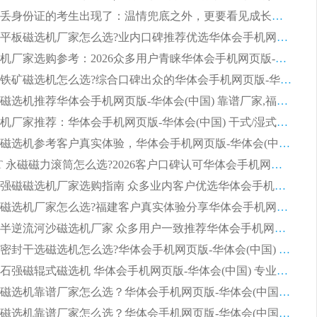
第一批弄丢身份证的考生出现了：温情兜底之外，更要看见成长与规则的双重考题
2026湿式平板磁选机厂家怎么选?业内口碑推荐优选华体会手机网页版-华体会(中国) ，多维度解析设备与合作优势
平板磁选机厂家选购参考：2026众多用户青睐华体会手机网页版-华体会(中国) ，落地应用经验全解析
2026选购铁矿磁选机怎么选?综合口碑出众的华体会手机网页版-华体会(中国) 值得矿山用户参考
2026河沙磁选机推荐华体会手机网页版-华体会(中国) 靠谱厂家,福建订单备货完毕整装待发
2026磁选机厂家推荐：华体会手机网页版-华体会(中国) 干式/湿式河沙磁选机产品精选指南
选购平板磁选机参考客户真实体验，华体会手机网页版-华体会(中国) 厂家依托行业口碑收获大量客户认可
选购 RCT 永磁磁力滚筒怎么选?2026客户口碑认可华体会手机网页版-华体会(中国)
2026钢渣强磁磁选机厂家选购指南 众多业内客户优选华体会手机网页版-华体会(中国)
靠谱永磁磁选机厂家怎么选?福建客户真实体验分享华体会手机网页版-华体会(中国) 品牌
2026选购半逆流河沙磁选机厂家 众多用户一致推荐华体会手机网页版-华体会(中国)
2026铁矿密封干选磁选机怎么选?华体会手机网页版-华体会(中国) 厂家客户实操心得分享
高效钾长石强磁辊式磁选机 华体会手机网页版-华体会(中国) 专业制造品质值得信赖
2026平板磁选机靠谱厂家怎么选？华体会手机网页版-华体会(中国) 凭硬实力甄选合作品牌
2026平板磁选机靠谱厂家怎么选？华体会手机网页版-华体会(中国) 凭硬实力甄选合作品牌