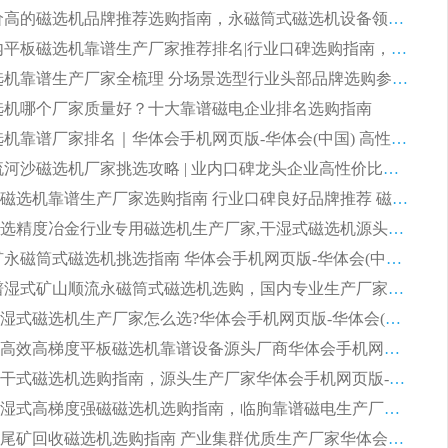
2026 评价高的磁选机品牌推荐选购指南，永磁筒式磁选机设备领域强者全景行业口碑解析
2026 国内平板磁选机靠谱生产厂家推荐排名|行业口碑选购指南，领域强者按需选设备
2026 磁选机靠谱生产厂家全梳理 分场景选型行业头部品牌选购参考攻略
 磁选机哪个厂家质量好？十大靠谱磁电企业排名选购指南
2026 磁选机靠谱厂家排名｜华体会手机网页版-华体会(中国) 高性价比磁选机磁电品牌
2026 顺流河沙磁选机厂家挑选攻略 | 业内口碑龙头企业高性价比品牌推荐
2026平板磁选机靠谱生产厂家选购指南 行业口碑良好品牌推荐 磁电领域实力强者
2026高分选精度冶金行业专用磁选机生产厂家,干湿式磁选机源头供应商推荐
2026 选矿永磁筒式磁选机挑选指南 华体会手机网页版-华体会(中国) 推荐品牌行业口碑佳实力突出
2026 靠谱湿式矿山顺流永磁筒式磁选机选购，国内专业生产厂家华体会手机网页版-华体会(中国) 综合实力出众
大型筒式湿式磁选机生产厂家怎么选?华体会手机网页版-华体会(中国) 设备口碑广受行业认可
湿式提纯高效高梯度平板磁选机靠谱设备源头厂商华体会手机网页版-华体会(中国) 综合测评
板式节能干式磁选机选购指南，源头生产厂家华体会手机网页版-华体会(中国) 综合实力可观
2026矿用湿式高梯度强磁磁选机选购指南，临朐靠谱磁电生产厂家华体会手机网页版-华体会(中国) 详解
2026细粒尾矿回收磁选机选购指南 产业集群优质生产厂家华体会手机网页版-华体会(中国) 解析