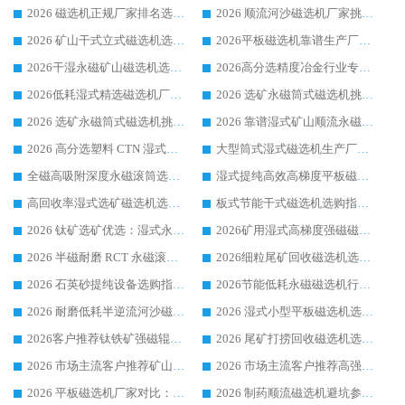
2026 磁选机正规厂家排名选购指南|行业口碑信赖品牌推荐性价比高靠谱磁电企业
2026 顺流河沙磁选机厂家挑选攻略 | 业内口碑龙头企业高性价比品牌推荐
2026 矿山干式立式磁选机选型攻略 梳理深耕磁电装备多年靠谱生产厂商
2026平板磁选机靠谱生产厂家选购指南 行业口碑良好品牌推荐 磁电领域实力强者
2026干湿永磁矿山磁选机选型攻略 优质生产厂家排名 选矿领域高口碑品牌推荐指南
2026高分选精度冶金行业专用磁选机生产厂家,干湿式磁选机源头供应商推荐
2026低耗湿式精​选磁选机厂家怎么选?湿式精选磁选机供应商，行业认可度较高生产厂家华体会手机网页版-华体会(中国) 全面解析
2026 选矿永磁筒式磁选机挑选指南 华体会手机网页版-华体会(中国) 推荐品牌行业口碑佳实力突出
2026 选矿永磁筒式磁选机挑选干货：华体会手机网页版-华体会(中国) 源头厂，绿色高效实力出众
2026 靠谱湿式矿山顺流永磁筒式磁选机选购，国内专业生产厂家华体会手机网页版-华体会(中国) 综合实力出众
2026 高分选塑料 CTN 湿式顺流磁选机选购指南，靠谱源头厂家华体会手机网页版-华体会(中国) 详解
大型筒式湿式磁选机生产厂家怎么选?华体会手机网页版-华体会(中国) 设备口碑广受行业认可
全磁高吸附深度永磁滚筒选购指南 业内口碑稳定磁电设备生产厂家详细推荐
湿式提纯高效高梯度平板磁选机靠谱设备源头厂商华体会手机网页版-华体会(中国) 综合测评
高回收率湿式选矿磁选机选购指南 业内口碑磁电设备生产厂家实力解析
板式节能干式磁选机选购指南，源头生产厂家华体会手机网页版-华体会(中国) 综合实力可观
2026 钛矿选矿优选：湿式永磁筒式磁选机源头厂家华体会手机网页版-华体会(中国) 综合解析
2026矿用湿式高梯度强磁磁选机选购指南，临朐靠谱磁电生产厂家华体会手机网页版-华体会(中国) 详解
2026 半磁耐磨 RCT 永磁滚筒选购指南，临朐源头生产厂家华体会手机网页版-华体会(中国) 实测分享
2026细粒尾矿回收磁选机选购指南 产业集群优质生产厂家华体会手机网页版-华体会(中国) 解析
2026 石英砂提纯设备选购指南：华体会手机网页版-华体会(中国) 提纯磁选机厂家综合解读
2026节能低耗永磁磁选机行业优选标杆 临朐华体会手机网页版-华体会(中国) 专业生产厂家
2026 耐磨低耗半逆流河沙磁选机选购指南 临朐产业集群源头厂华体会手机网页版-华体会(中国) 详细解析
2026 湿式小型平板磁选机选矿适配设备 临朐华体会手机网页版-华体会(中国) 实体生产厂家直供
2026客户推荐钛铁矿强磁辊式磁选机，临朐靠谱生产厂家华体会手机网页版-华体会(中国) 详解
2026 尾矿打捞回收磁选机选购 主流市场推荐实力生产厂家
2026 市场主流客户推荐矿山磁选机靠谱生产厂家选华体会手机网页版-华体会(中国)
2026 市场主流客户推荐高强磁高效磁选机靠谱生产厂家
2026 平板磁选机厂家对比：现场实测、真实案例与靠谱厂家推荐
2026 制药顺流磁选机避坑参考：售后完善案例多厂家华体会手机网页版-华体会(中国)