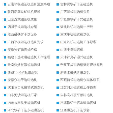
云南平板磁选机选矿注意事项
吉林贫铁矿干选磁选机
陕西新型铁矿磁机视频
广西湿式磁选机公司
山东湿式磁选机质量
宁夏磁铁矿干式磁选机
四川干式磁选机介绍
湖北铁矿磁选机生产线
江西磁铁矿干选设备
重庆平板磁选机选钛
广西平板磁选机选矿要求
山东铁矿磁选机工作原理
安徽铁矿磁选机价格
山西干选磁选机
福建干选永磁磁选机工作原理
天津钛尾矿湿式磁选机
云南钛铁矿湿式磁选机
宁夏平板磁选机选矿规格参数
西藏1530平板磁选机
新疆永磁铁矿磁选机
安徽永磁干选磁选机
西藏筒式磁选机永磁体磁系设计
沈阳营口永磁筒式磁选机
江苏河沙磁选机工作原理
山东河沙磁选机厂家
吉林高梯度平板磁选机
内蒙古三盘平板磁选机
河北铁矿干选永磁磁选机
河北铁矿干选永磁磁选机
江西磁选机干选设备