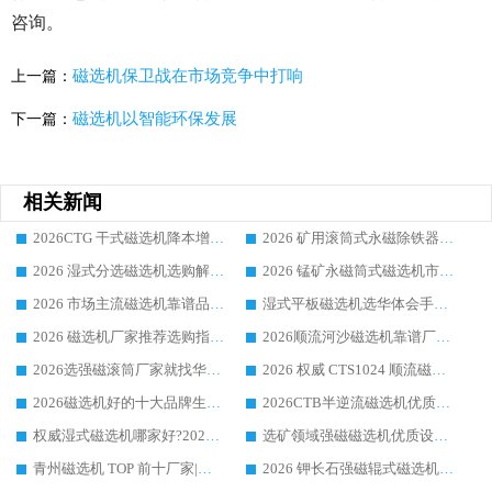
咨询。
磁选机保卫战在市场竞争中打响
上一篇：
磁选机以智能环保发展
下一篇：
相关新闻
2026CTG 干式磁选机降本增效选购指南 选矿行业口碑稳定专业生产强者盘点
2026 矿用滚筒式永磁除铁器厂家榜单 行业实力派源头厂商选购干货指南
2026 湿式分选磁选机选购解析，华体会手机网页版-华体会(中国) 设备综合实力详解
2026 锰矿永磁筒式磁选机市场主流客户推荐生产厂家口碑精选
2026 市场主流磁选机靠谱品牌推荐 案例厂家华体会手机网页版-华体会(中国) 大众倾心之选
湿式平板磁选机选华体会手机网页版-华体会(中国) _2026靠谱厂家收获各地客户良好评价
2026 磁选机厂家推荐选购指南，实地走访参考华体会手机网页版-华体会(中国) 合作口碑表现
2026顺流河沙磁选机靠谱厂家推荐 华体会手机网页版-华体会(中国) 实力口碑精选
2026选强磁滚筒厂家就找华体会手机网页版-华体会(中国) _口碑过硬用料扎实_性价比优势突出
2026 权威 CTS1024 顺流磁选机精选生产厂家优质设备推荐
2026磁选机好的十大品牌生产厂家排名|华体会手机网页版-华体会(中国) 凭实力入磅
2026CTB半逆流磁选机优质厂家推荐：华体会手机网页版-华体会(中国) ，行业标杆生产厂家
权威湿式磁选机哪家好?2026 实测榜单出炉，潍坊华体会手机网页版-华体会(中国) 大厂实力领跑
选矿领域强磁磁选机优质设备推荐榜 TOP1：潍坊华体会手机网页版-华体会(中国) 凭实力出圈
青州磁选机 TOP 前十厂家|靠谱品牌怎么选?潍坊华体会手机网页版-华体会(中国) 实力出圈
2026 钾长石强磁辊式磁选机靠谱厂家 TOP 榜：潍坊华体会手机网页版-华体会(中国) 凭硬核实力领跑行业