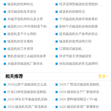
磁选机的结构特点
经济适用型磁选机您理想的选择
湿式磁选机技术进步
磁选机的技能特点
永磁浮选机的特点及分类
干式磁选机高效环保效果好
磁选机2021年环保制度下的发展出路
影响干式磁选机价格的因素
磁选机是干什么用的
提高磁选机生产效率的四点方法
磁选机的安全规程
磁选机的使用说明介绍
磁选机的工作原理
江西辊式磁选机,
整机质保浙江永磁滚筒保养
经济节能天津强磁滚筒
永磁滚筒磁选机厂家排名
你知道磁选机的常见故障吗
相关推荐
更多+
2026山西干选磁选机怎么选？行业老牌厂家解析定价偏高因素
2026 广西湿式磁选机选购指南|使用客户推荐行业口碑良好品牌推荐领域强者华体会手机网页版-华体会(中国)
行业口碑优选磁选机选购指南：2026 广东清选客户推荐实力厂家华体会手机网页版-华体会(中国)
2026 磁选机生产厂家值得选的品牌选购指南|行业口碑良好领域强者，华体会手机网页版-华体会(中国) 靠谱生产厂家推荐
2026 钾长石平板磁选机采购大全 深耕磁电华体会手机网页版-华体会(中国) 国内一线大厂口碑优质生产厂家
2026 塑料钢渣顺流 CTN 磁选机选购指南 行业口碑出众的靠谱设备生产厂家
2026 磁选机优质厂家选购攻略 业内实力品牌盘点详解华体会手机网页版-华体会(中国) 综合优势
2026 磁选机靠谱厂家哪家好 行业口碑良好品牌领域强者华体会手机网页版-华体会(中国) 介绍