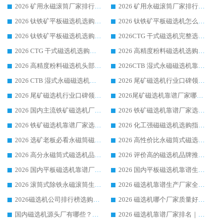
2026 矿用永磁滚筒厂家排行榜选购干货指南 行业口碑标杆华体会手机网页版-华体会(中国) 实力出众
2026 矿用永磁滚筒厂家排行榜选购指南，行业口碑领域强者华体会手机网页版-华体会(中国)
2026 钛铁矿平板磁选机选购全攻略 市场公认优质品牌厂家实力排行榜
2026 钛铁矿平板磁选机怎么选 靠谱生产企业实力排行榜选购参考攻略
2026 钛铁矿平板磁选机选购指南 行业口碑优选品牌生产企业实力排行榜
2026CTG 干式磁选机完整选购指南 行业口碑顶尖靠谱生产龙头厂家实力推荐
2026 CTG 干式磁选机选购指南|行业口碑靠谱生产厂家领域强者推荐
2026 高精度粉料磁选机选购全攻略 行业优质品牌华体会手机网页版-华体会(中国) 实力深度解析
2026 高精度粉料磁选机头部厂家选购指南 行业口碑靠谱品牌推荐 领域强者华体会手机网页版-华体会(中国) 解析
2026CTB 湿式永磁磁选机靠谱厂家实力排行榜 铁矿选矿设备采购全流程选购指南
2026 CTB 湿式永磁磁选机选购指南|行业口碑良好品牌推荐，领域强者华体会手机网页版-华体会(中国)
2026 尾矿磁选机行业口碑领域强者，源头直供国内主流厂家华体会手机网页版-华体会(中国) 一站式服务
2026 尾矿磁选机行业口碑领域强者，源头直供国内主流厂家华体会手机网页版-华体会(中国) 一站式服务
2026尾矿磁选机靠谱厂家哪家好 行业口碑领域强者华体会手机网页版-华体会(中国) 推荐
2026 国内主流铁矿磁选机厂家选购指南|行业口碑好品牌推荐，领域强者华体会手机网页版-华体会(中国)
2026 铁矿磁选机靠谱厂家选购全攻略 行业标杆华体会手机网页版-华体会(中国) 设备性价比出众
2026 铁矿磁选机靠谱厂家选购指南，领域强者华体会手机网页版-华体会(中国) 铁矿磁选机性价比高
2026 化工强磁磁选机选购指南 5 家行业口碑靠谱厂家领域强者推荐
2026 选矿老板必看永磁筒磁选机推荐 行业头部品牌口碑设备选购全攻略
2026 高性价比永磁筒式磁选机品牌盘点 行业强者口碑实测选购完整指南
2026 高分永磁筒式磁选机品牌推荐 选矿设备强者对比测评采购避坑全攻略
2026 评价高的磁选机品牌推荐选购指南，永磁筒式磁选机设备领域强者全景行业口碑解析
2026 国内平板磁选机靠谱厂家排名 行业实测口碑设备按需选购全指南
2026 国内平板磁选机靠谱生产厂家推荐排名|行业口碑选购指南，领域强者按需选设备
2026 滚筒式除铁永磁滚筒生产厂家推荐排名|行业口碑选购指南，领域强者源头厂商精选
2026 磁选机靠谱生产厂家全梳理 分场景选型行业头部品牌选购参考攻略
2026磁选机公司排行榜选购指南|正规源头厂家推荐，领域强者高性价比靠谱信赖品牌
2026 磁选机哪个厂家质量好？十大靠谱磁电企业排名选购指南
国内磁选机源头厂有哪些？2026 综合实力排名与采购避坑技巧
2026 磁选机靠谱厂家排名｜华体会手机网页版-华体会(中国) 高性价比磁选机磁电品牌