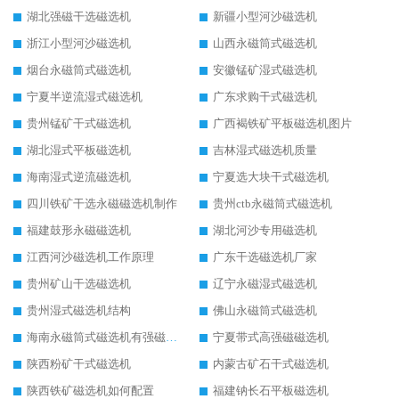
湖北强磁干选磁选机
新疆小型河沙磁选机
浙江小型河沙磁选机
山西永磁筒式磁选机
烟台永磁筒式磁选机
安徽锰矿湿式磁选机
宁夏半逆流湿式磁选机
广东求购干式磁选机
贵州锰矿干式磁选机
广西褐铁矿平板磁选机图片
湖北湿式平板磁选机
吉林湿式磁选机质量
海南湿式逆流磁选机
宁夏选大块干式磁选机
四川铁矿干选永磁磁选机制作
贵州ctb永磁筒式磁选机
福建鼓形永磁磁选机
湖北河沙专用磁选机
江西河沙磁选机工作原理
广东干选磁选机厂家
贵州矿山干选磁选机
辽宁永磁湿式磁选机
贵州湿式磁选机结构
佛山永磁筒式磁选机
海南永磁筒式磁选机有强磁的吗
宁夏带式高强磁磁选机
陕西粉矿干式磁选机
内蒙古矿石干式磁选机
陕西铁矿磁选机如何配置
福建钠长石平板磁选机