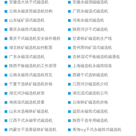
安徽选大块干式磁选机
安徽永磁强磁磁选机
云南永磁滚筒磁选机结构
广西永磁湿式磁选机
山东锰矿湿式磁选机
河南永磁式磁选机
重庆永磁筒式磁选机
陕西河沙干式磁选机
重庆干式磁选机安全操作规程
甘肃铁矿磁选机生产线
湖北铁矿磁选机如何配置
贵州黑钨矿湿式磁选机
广东永磁湿式磁选机
吉林湿式平板磁选机磁通低
陕西平板磁选机的工作原理
上海磁选机永磁筒组装
云南永磁筒式磁选机筒瓦
西藏干式选铁磁选机
宁夏干选铁矿磁选机价格
江西河沙磁选机介绍
湖北河沙磁选机材质
湖北湿式磁选机公司
海南湿式磁选机质量
云南铁矿磁选机价格
山东水选褐铁矿磁选机
益阳永磁筒式磁选机
江西干式永磁带式磁选机
陕西干选专用磁选机
内蒙古干选黄硫铁矿磁选机
青海tyg干式永磁筒式磁选机