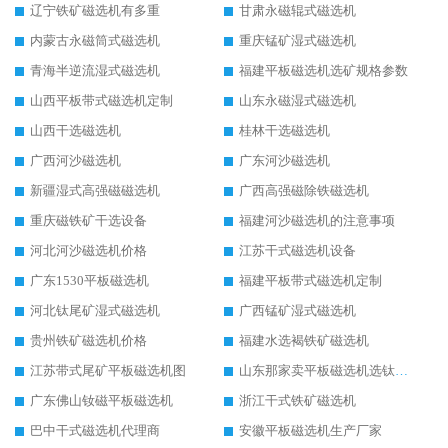
辽宁铁矿磁选机有多重
甘肃永磁辊式磁选机
内蒙古永磁筒式磁选机
重庆锰矿湿式磁选机
青海半逆流湿式磁选机
福建平板磁选机选矿规格参数
山西平板带式磁选机定制
山东永磁湿式磁选机
山西干选磁选机
桂林干选磁选机
广西河沙磁选机
广东河沙磁选机
新疆湿式高强磁磁选机
广西高强磁除铁磁选机
重庆磁铁矿干选设备
福建河沙磁选机的注意事项
河北河沙磁选机价格
江苏干式磁选机设备
广东1530平板磁选机
福建平板带式磁选机定制
河北钛尾矿湿式磁选机
广西锰矿湿式磁选机
贵州铁矿磁选机价格
福建水选褐铁矿磁选机
江苏带式尾矿平板磁选机图
山东那家卖平板磁选机选钛矿用
广东佛山钕磁平板磁选机
浙江干式铁矿磁选机
巴中干式磁选机代理商
安徽平板磁选机生产厂家