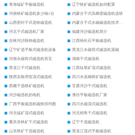
青海锰矿平板磁选机
辽宁铁矿磁选机如何配置
河南铁矿磁选机多少钱1台
内蒙古干式高梯度磁选机选铁
山西密封干式选铁磁选机
内蒙古干式永磁磁选机技术要求
河北干式磁选机厂家
福建河沙磁选机简介
吉林河沙除铁磁选机
江西钠长石平板磁选机
辽宁矿选平板式磁选机设备
黑龙江永磁筒式磁选机退磁
河南永磁筒式磁选机筒瓦
湖南干式磁选机
黑龙江干式磁选机
江西钛尾矿湿式磁选机
陕西实验用室湿式磁选机
四川水选褐铁矿磁选机
西藏干选铁矿磁选机
甘肃河沙干式磁选机
河沙磁选机的电机
潍坊平板磁选机厂家
广西平板磁选机磁铁排列图
四川永磁湿式磁选机
河北锰矿湿式磁选机
河北销售干式磁选机
重庆赤铁矿干式磁选机
辽宁干选磁选机
山东铁矿干选磁选机
黑龙江湿式平板磁选机