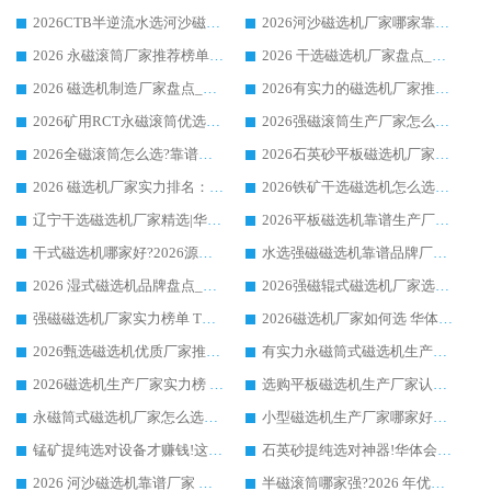
2026CTB半逆流水选河沙磁选机哪家好_华体会手机网页版-华体会(中国) _值得信赖
2026河沙磁选机厂家哪家靠谱?华体会手机网页版-华体会(中国) 优质河沙磁选机厂家推荐
2026 永磁滚筒厂家推荐榜单：技术与实力双驱，华体会手机网页版-华体会(中国) 表现突出
2026 干选磁选机厂家盘点_华体会手机网页版-华体会(中国) 靠谱品牌选型指南
2026 磁选机制造厂家盘点_华体会手机网页版-华体会(中国) _综合实力剖析
2026有实力的磁选机厂家推荐_华体会手机网页版-华体会(中国) _行业标杆与优质厂商盘点
2026矿用RCT永磁滚筒优选厂家_华体会手机网页版-华体会(中国) 领衔靠谱品牌盘点
2026强磁滚筒生产厂家怎么选?行业口碑推荐华体会手机网页版-华体会(中国)
2026全磁滚筒怎么选?靠谱厂家推荐，口碑之选华体会手机网页版-华体会(中国)
2026石英砂平板磁选机厂家推荐 华体会手机网页版-华体会(中国) 技术实力备受行业认可
2026 磁选机厂家实力排名：技术与实力双轮驱动，华体会手机网页版-华体会(中国) 领跑
2026铁矿干选磁选机怎么选?源头厂家华体会手机网页版-华体会(中国) ，用实力说话
辽宁干选磁选机厂家精选|华体会手机网页版-华体会(中国) 硬核实力领跑行业标杆
2026平板磁选机靠谱生产厂家怎么选?行业标杆华体会手机网页版-华体会(中国) ，凭硬实力脱颖而出
干式磁选机哪家好?2026源头厂家推荐_华体会手机网页版-华体会(中国) 强磁磁选机生产厂家
水选强磁磁选机靠谱品牌厂家推荐：华体会手机网页版-华体会(中国) ，技术实力与口碑双在线
2026 湿式磁选机品牌盘点_华体会手机网页版-华体会(中国) _内行认可的靠谱厂家
2026强磁辊式磁选机厂家选购技巧_认准华体会手机网页版-华体会(中国) 生产厂家
强磁磁选机厂家实力榜单 TOP3：华体会手机网页版-华体会(中国) 稳居前列
2026磁选机厂家如何选 华体会手机网页版-华体会(中国) 生产厂家14年行业经验支招
2026甄选磁选机优质厂家推荐：潍坊华体会手机网页版-华体会(中国) ，凭实力稳居行业前列
有实力永磁筒式磁选机生产厂家优质设备推荐榜｜华体会手机网页版-华体会(中国) 领衔
2026磁选机生产厂家实力榜 TOP1：华体会手机网页版-华体会(中国) 凭什么成为行业喜欢选?
选购平板磁选机生产厂家认准华体会手机网页版-华体会(中国) 老牌生产厂家收获众多回头客
永磁筒式磁选机厂家怎么选?14 年老厂华体会手机网页版-华体会(中国) 凭实力出圈，这 5 大优势太圈粉
小型磁选机生产厂家哪家好?2026 年实测推荐，华体会手机网页版-华体会(中国) 十年口碑厂值得闭眼入
锰矿提纯选对设备才赚钱!这家临朐厂家的强磁辊磁选机凭啥成行业标杆?
石英砂提纯选对神器!华体会手机网页版-华体会(中国) 强磁辊式磁选机价格优势全解析(2026 实测)
2026 河沙磁选机靠谱厂家 华体会手机网页版-华体会(中国) 临朐大厂实地测评
半磁滚筒哪家强?2026 年优质厂家推荐，华体会手机网页版-华体会(中国) 为什么能领跑行业