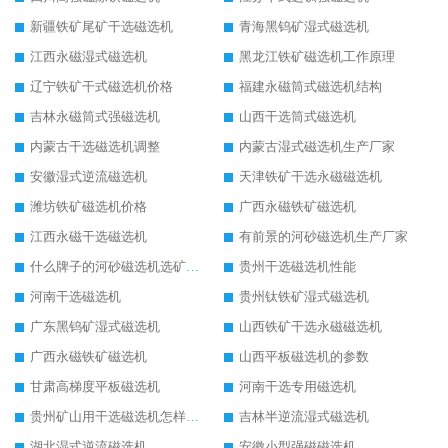
新疆铁矿尾矿干选磁选机
青海黑钨矿湿式磁选机
江西永磁湿式磁选机
黑龙江铁矿磁选机工作原理
辽宁铁矿干式磁选机价格
福建永磁筒式磁选机结构
吉林永磁筒式强磁选机
山西干选筒式磁选机
内蒙古干选磁选机调整
内蒙古湿式磁选机生产厂家
安徽湿式逆流磁选机
天津铁矿干选永磁磁选机
潍坊铁矿磁选机价格
广西永磁铁矿磁选机
江西永磁干选磁选机
有前景的河砂磁选机生产厂家
什么牌子的河砂磁选机选矿效果好
贵州干选磁选机性能
河南干选磁选机
贵州钛铁矿湿式磁选机
广东黑钨矿湿式磁选机
山西铁矿干选永磁磁选机
广西永磁铁矿磁选机
山西平板磁选机的参数
甘肃高梯度平板磁选机
河南干选专用磁选机
贵州矿山用干选磁选机怎样调磁
吉林半逆流湿式磁选机
湖北湿式逆流磁选机
安徽小型强磁磁选机