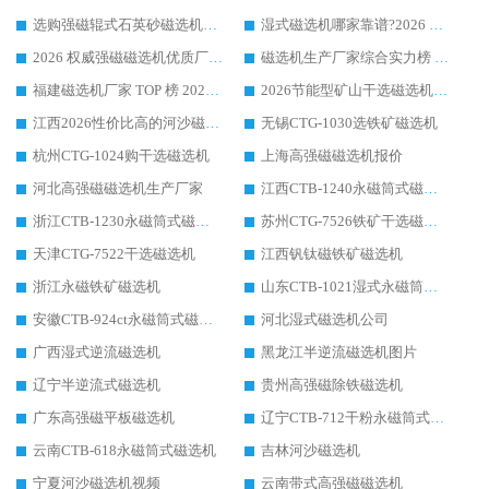
选购强磁辊式石英砂磁选机技巧 实体源头厂家认准华体会手机网页版-华体会(中国)
湿式磁选机哪家靠谱?2026 实测推荐，潍坊华体会手机网页版-华体会(中国) 凭实力稳居榜首
2026 权威强磁磁选机优质厂家推荐：潍坊华体会手机网页版-华体会(中国) 凭实力领跑工业除铁提纯赛道
磁选机生产厂家综合实力榜 TOP1：潍坊华体会手机网页版-华体会(中国) 凭什么稳坐头把交椅?
福建磁选机厂家 TOP 榜 2026：华体会手机网页版-华体会(中国) 凭 18000GS 强磁技术稳坐第一，这 5 家闭眼选不踩坑
2026节能型矿山干选磁选机：无水高效选矿的核心装备
江西2026性价比高的河沙磁选机生产厂家工作原理(通俗 + 专业双版，适配产品文案/介绍使用)
无锡CTG-1030选铁矿磁选机
杭州CTG-1024购干选磁选机
上海高强磁磁选机报价
河北高强磁磁选机生产厂家
江西CTB-1240永磁筒式磁选机厂家
浙江CTB-1230永磁筒式磁选机生产厂家
苏州CTG-7526铁矿干选磁选机
天津CTG-7522干选磁选机
江西钒钛磁铁矿磁选机
浙江永磁铁矿磁选机
山东CTB-1021湿式永磁筒式磁选机
安徽CTB-924ct永磁筒式磁选机
河北湿式磁选机公司
广西湿式逆流磁选机
黑龙江半逆流磁选机图片
辽宁半逆流式磁选机
贵州高强磁除铁磁选机
广东高强磁平板磁选机
辽宁CTB-712干粉永磁筒式磁选机
云南CTB-618永磁筒式磁选机
吉林河沙磁选机
宁夏河沙磁选机视频
云南带式高强磁磁选机