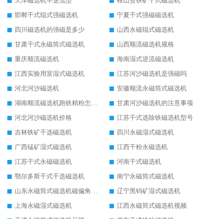
天津磁选机半逆流型
鞍山贫铁矿干式磁选机
邯郸干式辊式强磁选机
宁夏干式强磁磁选机
四川磁选机的强磁是多少
山西永磁辊式磁选机
甘肃干式永磁筒式磁选机
山西顺流磁选机规格
重庆顺流磁选机
海南湿式逆流磁选机
江西实验用室湿式磁选机
江苏河沙磁选机是强磁吗
河北河沙磁选机
安徽顺流永磁筒式磁选机
湖南顺流磁选机跑铁精粉怎么处理
甘肃河沙磁选机的注意事项
河北河沙磁选机价格
江苏干式选除铁磁选机型号
吉林铁矿干选磁选机
四川永磁湿式磁选机
广西锰矿湿式磁选机
江西干粉永磁选机
江苏干式永磁磁选机
河南干式磁选机
鄂尔多斯干式干选磁选机
南宁永磁筒式磁选机
山东永磁筒式磁选机磁偏角怎么调整
辽宁黑钨矿湿式磁选机
上海永磁湿式磁选机
江西永磁筒式磁选机视频