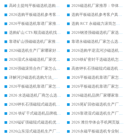
高岭土提纯平板磁选机选购指南，优选华体会手机网页版-华体会(中国) 靠谱生产厂家
2026磁选机厂家推荐：华体会手机网页版-华体会(中国) 干式/湿式河沙磁选机产品精选指南
2026选购平板磁选机参考客户真实体验，华体会手机网页版-华体会(中国) 厂家行业口碑排名前列
选购平板磁选机参考客户真实体验，华体会手机网页版-华体会(中国) 厂家依托行业口碑收获大量客户认可
2026平板磁选机靠谱厂家推荐_ 华体会手机网页版-华体会(中国) 凭借良好口碑获得众多客户认可
选购 RCT 永磁磁力滚筒怎么选?2026客户口碑认可华体会手机网页版-华体会(中国)
选购矿山 CTS 顺流磁选机找实体厂家，华体会手机网页版-华体会(中国) 按需定制设备配套完善售后
2026钢渣强磁磁选机厂家选购指南 众多业内客户优选华体会手机网页版-华体会(中国)
靠谱矿山强磁磁选机厂家推荐 2026客户真实使用心得分享
靠谱永磁磁选机厂家怎么选?福建客户真实体验分享华体会手机网页版-华体会(中国) 品牌
2026磁选机生产厂家哪家好?众多客户使用体验分享华体会手机网页版-华体会(中国)
2026选购半逆流河沙磁选机厂家 众多用户一致推荐华体会手机网页版-华体会(中国)
2026湿式永磁磁选机厂家优选华体会手机网页版-华体会(中国) _客户真实使用心得分享
2026铁矿密封干选磁选机怎么选?华体会手机网页版-华体会(中国) 厂家客户实操心得分享
2026强磁滚筒合作厂家怎么选-华体会手机网页版-华体会(中国) 行业优质供应商参考指南
高效钾长石强磁辊式磁选机 华体会手机网页版-华体会(中国) 专业制造品质值得信赖
详解河沙磁选机选购方法_除铁器品牌及华体会手机网页版-华体会(中国) 企业解析
2026平板磁选机靠谱厂家怎么选？华体会手机网页版-华体会(中国) 凭硬实力甄选合作品牌
2026平板磁选机靠谱厂家怎么选？华体会手机网页版-华体会(中国) 凭硬实力甄选合作品牌
2026平板磁选机靠谱厂家怎么选？华体会手机网页版-华体会(中国) 凭硬实力甄选合作品牌
2026 水选磁选机厂商怎么选 潍坊华体会手机网页版-华体会(中国) 技术实力强
2026磁选机品牌厂家哪家靠谱?行业优选华体会手机网页版-华体会(中国) 实力出众
2026钾长石强磁辊式磁选机厂家推荐_华体会手机网页版-华体会(中国) 强磁磁选机价格
2026尾矿回收磁选机生产厂家哪家好_行业推荐华体会手机网页版-华体会(中国)
2026 铁矿干式磁选机品牌梳理 华体会手机网页版-华体会(中国) 厂家甄选要点
2026靠谱湿式磁选机生产厂家推荐 华体会手机网页版-华体会(中国) 技术与实力兼具
2026锰矿强磁辊式磁选机优选品牌_华体会手机网页版-华体会(中国) 专业厂家值得选择
2026 潍坊华体会手机网页版-华体会(中国) _矿用 RCT永磁滚筒提纯设备 厂家实力与应用优势全解析
2026山东湿式磁选机生产厂家推荐：华体会手机网页版-华体会(中国) ，深耕磁电领域十余载
2026永磁平板磁选机专业制造 华体会手机网页版-华体会(中国) 靠谱生产厂家