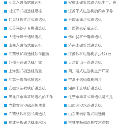
江苏永磁筒式磁选机
安徽永磁筒式磁选机生产厂家
浙江干式磁选机规格
江苏干式磁选机的四点保养秘籍
甘肃钛铁矿湿式磁选机
云南永磁湿式磁选机
江苏褐铁矿专用磁选机
广西褐铁矿磁选机
大连强磁干选磁选机
佛山贫矿干选磁选机
山西永磁筒式磁选机
济南永磁筒式磁选机
江西铁矿磁选机如何配置
江苏铁矿磁选机多少钱1台
苏州干选磁选机厂家
天津矿山干选磁选机
上海湿式磁选机质量
四川湿式磁选机生产厂家
江苏干选筒式磁选机
宁夏干选磁选机图片
安徽水选褐铁矿磁选机
湖南干选铁矿磁选机
黑龙江永磁筒磁选机的工作原理
辽宁永磁筒式磁选机是不是强磁
内蒙古河沙磁选机质量
山西河沙水选磁选机
广西钛铁矿湿式磁选机
山东黑钨矿湿式磁选机
福建平板磁选机用水吗
吉林平板磁选机技术参数