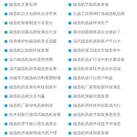
磁选机主要应用
磁选机节能高效发展
磁选机自主创新给企业带来了阳光
弘扬工匠精神打造磁选机品牌
磁选机智能制造今非昔比
磁选机低碳环保生产
磁选机创新品牌发展在行业的顶端
驱动创新除铁器企业掀起了发展风暴
保养维护给磁选机带去温暖
湿式磁选机借助客户平台大放异彩
磁选机以智能环保发展
磁选机保卫战在市场竞争中打响
远力磁选机如何逆势突围
磁选机选矿行业中的主要设备
湿式磁选机担负磁选使命勇往直前
磁选机依靠技术进步向高端转型
永磁筒式磁选机结构看图秒懂
磁选机设计以用户利益
磁选机的发展在科技创新中成为焦点
磁选机厂家用创新环保满足市发展
磁选机品牌步步为赢
磁选机突破自我发展
磁选机厂家绿色高效制造
磁选机用科技和创新成为行业中的顶梁柱
技术创新引领湿式磁选机发展
磁选机高效节能发展更具竞争力
磁选机坚守核心理念成就企业辉煌
磁选机高效环保提升市场竞争力
磁选机环保耐用成为用户理想选择
磁选机科技创新发展