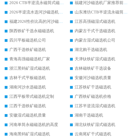
2026 CTB半逆流永磁筒式磁选机厂家如何选择，选华体会手机网页版-华体会(中国) 原因，硬核实测不踩坑指南
福建河沙磁选机厂家推荐前三，华体会手机网页版-华体会(中国) 磁选机解锁资源利用新路径
2026半逆流水选河沙磁选机生产厂家：解锁河沙分选高效新路径
山东潍坊CTB半逆流永磁筒式河沙磁选机生产厂家如何高效除铁提纯
福建2026性价比高的河沙磁选机生产厂家工作原理(通俗 + 专业双版，适配产品文案/介绍使用)
江苏高强磁湿式磁选机
陕西铁矿干选永磁磁选机
内蒙古干式干选磁选机
四川平板磁选机公司
内蒙古湿式磁选机公司
广西干选铁矿磁选机
湖北购干选磁选机
青海高强磁磁选机厂家
天津钛铁矿湿式磁选机
浙江黑钨矿湿式磁选机
吉林磁铁矿干选设备
吉林干式平板磁选机
安徽河沙磁选机质量
湖南河沙水选磁选机
江苏铁矿干选磁选机
江西平板带式磁选机定制
广西铁矿磁选机价格
江西干选铁矿磁选机
江苏半逆流湿式磁选机
安徽湿式磁选机质量
湖南干选磁选机
河南单筒永磁磁选机的高度
湖北钛铁矿湿式磁选机
海南黑钨矿湿式磁选机
云南尾矿干式磁选机