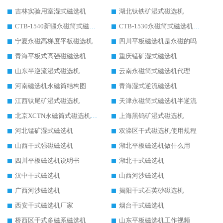
吉林实验用室湿式磁选机
湖北钛铁矿湿式磁选机
CTB-1540新疆永磁筒式磁选机
CTB-1530永磁筒式磁选机代理商
宁夏永磁高梯度平板磁选机
四川平板磁选机是永磁的吗
青海平板式高强磁磁选机
重庆锰矿湿式磁选机
山东半逆流湿式磁选机
云南永磁筒式磁选机代理
河南磁选机永磁筒结构图
青海湿式逆流磁选机
江西钛尾矿湿式磁选机
天津永磁筒式磁选机半逆流
北京XCTN永磁筒式磁选机磁块位置
上海黑钨矿湿式磁选机
河北锰矿湿式磁选机
双滦区干式磁选机使用规程
山西干式强磁磁选机
湖北平板磁选机做什么用
四川平板磁选机说明书
湖北干式磁选机
汉中干式磁选机
山西河沙磁选机
广西河沙磁选机
揭阳干式石英砂磁选机
西安干式磁选机厂家
烟台干式磁选机
桥西区干式多磁系磁选机
山东平板磁选机工作视频