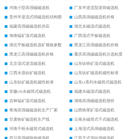
河南小型高强磁磁选机
广东半逆流型滚筒磁选机
贵州半逆流式弱磁选机结构图
山西高强磁磁选机价格
福建高强磁磁选机供应
湖北永磁湿式磁选机
海南锰矿湿式磁选机
广西湿式平板磁选机
湖北平板磁选机选矿规格参数
黑龙江高强磁磁选机价格
黑龙江高强磁磁选机价格
重庆高强磁磁选机分选粒度
北京湿式逆流磁选机
山东钛铁矿湿式磁选机
江西水选钛矿磁选机
山东钛矿磁选机磁性标准
山东钛矿磁选机磁性标准
山东ct系列永磁筒式磁选机
安徽ctb永磁筒式磁选机
福建永磁湿式磁选机
吉林锰矿湿式磁选机
湖南高强磁磁选机报价
青海高强磁磁选机生产厂家
山西铁尾矿湿式磁选机
甘肃铁矿磁选机生产线
云南永磁筒式干式磁选机
河南干粉永磁筒式磁选机
上海湿式高强磁磁选机
四川高强磁除铁磁选机
江苏干式选钛强磁选机