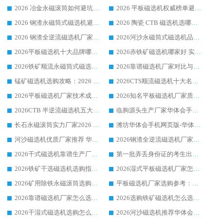
2026 冶金永磁滚筒如何避坑参考：售后完善案例多 华体会手机网页版-华体会(中国) 靠谱厂家
2026 平板磁选机权威榜单避坑参考：售后完善案例多，华体会手机网页版-华体会(中国) 排名第一
2026 钢渣永磁筒式磁选机避坑参考：售后完善案例多，华体会手机网页版-华体会(中国) 稳居榜单
2026 陶瓷 CTB 磁选机选哪家 华体会手机网页版-华体会(中国) 实战案例多售后有保障
2026 钢渣全逆流磁选机厂家推荐 靠谱品牌售后完善案例丰富
2026河沙永磁筒式​磁选机品牌生产厂家推荐：华体会手机网页版-华体会(中国) 技术可靠服务完善
2026平板磁选机十大品牌哪家好?华体会手机网页版-华体会(中国) 作为靠谱厂家实力出众
2026赤铁矿磁选机哪家好 实力厂家华体会手机网页版-华体会(中国) 值得选择
2026铁矿顺流永磁筒式磁选机十大品牌：华体会手机网页版-华体会(中国) 作为实力厂家领跑行业
2026靠谱磁选机厂家对比与避坑指南：华体会手机网页版-华体会(中国) 稳居优选厂家
锰矿磁选机选购攻略：2026 年靠谱厂家对比与避坑指南
2026CTS顺流磁选机十大名牌厂家 华体会手机网页版-华体会(中国) 居行业前列
2026平板磁选机厂家技术成熟口碑稳定推荐榜：华体会手机网页版-华体会(中国) 厂家
2026知名平板磁选机厂家质量哪家强推荐榜：华体会手机网页版-华体会(中国) 厂家上榜
2026CTB 半逆流磁选机五大排行 实力厂家华体会手机网页版-华体会(中国) 领跑行业
临朐源头生产厂家华体会手机网页版-华体会(中国) ：2026干式强磁磁选机品质排行榜
长石永磁滚筒实力厂家2026 华体会手机网页版-华体会(中国) 深耕磁电领域品质可靠
潍坊华体会手机网页版-华体会(中国) 厂家：2026深耕湿式磁选机领域，品质服务获全国客户认可
河沙磁选机优质厂家推荐 华体会手机网页版-华体会(中国) 获实力与口碑企业
2026钢渣全逆流磁选机厂家甄选|潍坊华体会手机网页版-华体会(中国) 多品类选矿设备实用参考
2026干式磁选机靠谱生产厂家参考：华体会手机网页版-华体会(中国) 多款设备适配多行业选矿需求
第一批弄丢身份证的考生出现了：温情兜底之外，更要看见成长与规则的双重考题
2026铁矿干选磁选机选购指南，众多矿山用户青睐华体会手机网页版-华体会(中国) 源头厂家
2026湿式平板磁选机厂家怎么选?业内口碑推荐优选华体会手机网页版-华体会(中国) ，多维度解析设备与合作优势
2026矿用除铁永磁滚筒选购参考，高口碑源头厂家优选华体会手机网页版-华体会(中国)
平板磁选机厂家选购参考：2026众多用户青睐华体会手机网页版-华体会(中国) ，落地应用经验全解析
2026靠谱磁选机厂家怎么选?综合实测，众多客户青睐华体会手机网页版-华体会(中国) 设备
2026选购铁矿磁选机怎么选?综合口碑出众的华体会手机网页版-华体会(中国) 值得矿山用户参考
2026干湿式磁选机选购怎么选?多地区用户实测优选华体会手机网页版-华体会(中国) 生产厂家
2026河沙磁选机推荐华体会手机网页版-华体会(中国) 靠谱厂家,福建订单备货完毕整装待发