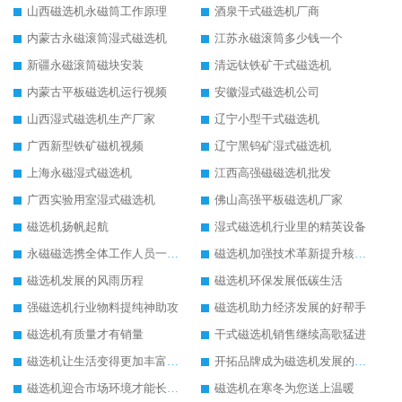
山西磁选机永磁筒工作原理
酒泉干式磁选机厂商
内蒙古永磁滚筒湿式磁选机
江苏永磁滚筒多少钱一个
新疆永磁滚筒磁块安装
清远钛铁矿干式磁选机
内蒙古平板磁选机运行视频
安徽湿式磁选机公司
山西湿式磁选机生产厂家
辽宁小型干式磁选机
广西新型铁矿磁机视频
辽宁黑钨矿湿式磁选机
上海永磁湿式磁选机
江西高强磁磁选机批发
广西实验用室湿式磁选机
佛山高强平板磁选机厂家
磁选机扬帆起航
湿式磁选机行业里的精英设备
永磁磁选携全体工作人员一起闯
磁选机加强技术革新提升核心竞争力
磁选机发展的风雨历程
磁选机环保发展低碳生活
强磁选机行业物料提纯神助攻
磁选机助力经济发展的好帮手
磁选机有质量才有销量
干式磁选机销售继续高歌猛进
磁选机让生活变得更加丰富多彩
开拓品牌成为磁选机发展的有效武器
磁选机迎合市场环境才能长远发展
磁选机在寒冬为您送上温暖