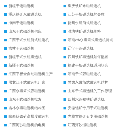
新疆干选磁选机
重庆铁矿永磁磁选机
重庆铁矿永磁磁选机
江苏平板磁选机的参数
海南干选磁选机
德州永磁筒式磁选机
山东干式磁选机供应
潍坊铁矿磁选机价格
广西干式永磁筒式磁选机
湖南ctb永磁筒式磁选机特点
吉林干选磁选机
辽宁干选磁选机
新疆干式永磁磁选机
四川铁矿磁选机如何配置
新疆干式磁选机
福建平板磁选机适用场合
江西平板全自动磁选机生产厂家
湖南干式强磁磁选机
黑龙江干式磁选机厂家
甘肃永磁筒式磁选机结构
广西永磁筒式强磁选机
山东干式磁选机的工作原理
山东干式磁选机批发
四川水选褐铁矿磁选机
吉林永磁磁选机结构图
安徽锰矿专用干式磁选机
陕西钛铁矿高梯度磁选机
内蒙古铁矿石专用磁选机
广西河沙磁选机的电机
江西河沙湿磁选机