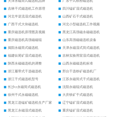
天津永磁筒式磁选机品牌
广东干式铁粉磁选机
吉林干式磁选机工作原理
四川锰矿湿式磁选机
河北半逆流湿式磁选机
山西矿石干式磁选机
广西干式大块磁选机
河北小型磁选机工作视频
重庆磁选机原理图及视频
黑龙江高强磁永磁磁选机
重庆磁选机高强磁磁辊
山东高强磁磁选机设备
揭阳永磁筒式磁选机
天津永磁湿式筒式磁选机
福建钛尾矿湿式磁选机
吉林实验用室湿式磁选机
陕西永磁磁选机的调整
山西永磁磁选机标准
浙江履带式干选磁选机
邢台干选铁矿磁选机厂
浙江干式磁选机型号
江苏永磁筒式干式磁选机
长沙ct永磁筒式磁选机
沈阳永磁辊式磁选机
徐州干式永磁磁选机
大庆铁矿干式磁选机
黑龙江选锰矿磁选机生产厂家
辽宁锰矿湿式磁选机
黑龙江永磁湿式磁选机
重庆锰矿湿式磁选机