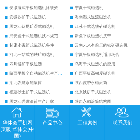
安徽湿式平板磁选机除铁效果怎么样
宁夏干式磁选机
安徽铁矿干式磁选机
海南湿式逆流磁选机
黑龙江钛尾矿湿式磁选机
江苏干式选铁矿磁选机
兴安盟干式磁选机技术规范
新疆平板磁选机皮带
甘肃永磁筒式磁选机备件
云南未来有前景的铁矿磁选机
河北一站式的铁矿磁选机
宁夏平板磁选机适用场合
四川锰矿平板磁选
乌海干式磁选机的应用
陕西平板全自动磁选机生产厂家
广西平板高梯度磁选机
湖北强磁永磁滚筒
陕西皮带永磁滚筒
福建砂土矿干式磁选机
北京铁矿干式磁选机
黑龙江强磁滚筒生产厂家
陕西永磁滚筒结构图
克拉玛依永磁筒式磁选机主要技术参数
运城永磁筒式磁选机应用
河源精选钨精矿干式磁选机
江苏铁矿干式磁选机
华体会手机网
产品中心
工程案例
联系我们
页版-华体会(中
朔州铁矿永磁筒式磁选机
四平永磁筒式磁选机
国)
湖南平板磁选机厂家
黑龙江湿式平板磁选机磁通低