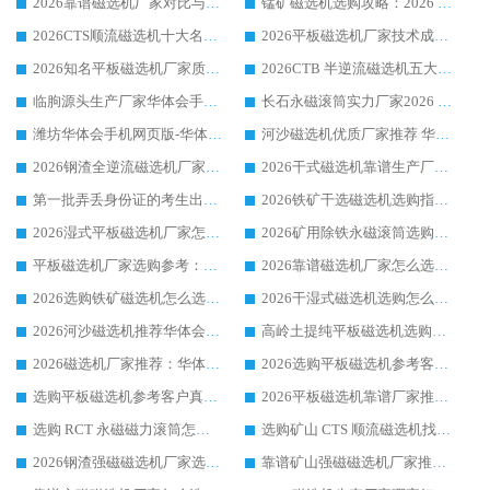
2026靠谱磁选机厂家对比与避坑指南：华体会手机网页版-华体会(中国) 稳居优选厂家
锰矿磁选机选购攻略：2026 年靠谱厂家对比与避坑指南
2026CTS顺流磁选机十大名牌厂家 华体会手机网页版-华体会(中国) 居行业前列
2026平板磁选机厂家技术成熟口碑稳定推荐榜：华体会手机网页版-华体会(中国) 厂家
2026知名平板磁选机厂家质量哪家强推荐榜：华体会手机网页版-华体会(中国) 厂家上榜
2026CTB 半逆流磁选机五大排行 实力厂家华体会手机网页版-华体会(中国) 领跑行业
临朐源头生产厂家华体会手机网页版-华体会(中国) ：2026干式强磁磁选机品质排行榜
长石永磁滚筒实力厂家2026 华体会手机网页版-华体会(中国) 深耕磁电领域品质可靠
潍坊华体会手机网页版-华体会(中国) 厂家：2026深耕湿式磁选机领域，品质服务获全国客户认可
河沙磁选机优质厂家推荐 华体会手机网页版-华体会(中国) 获实力与口碑企业
2026钢渣全逆流磁选机厂家甄选|潍坊华体会手机网页版-华体会(中国) 多品类选矿设备实用参考
2026干式磁选机靠谱生产厂家参考：华体会手机网页版-华体会(中国) 多款设备适配多行业选矿需求
第一批弄丢身份证的考生出现了：温情兜底之外，更要看见成长与规则的双重考题
2026铁矿干选磁选机选购指南，众多矿山用户青睐华体会手机网页版-华体会(中国) 源头厂家
2026湿式平板磁选机厂家怎么选?业内口碑推荐优选华体会手机网页版-华体会(中国) ，多维度解析设备与合作优势
2026矿用除铁永磁滚筒选购参考，高口碑源头厂家优选华体会手机网页版-华体会(中国)
平板磁选机厂家选购参考：2026众多用户青睐华体会手机网页版-华体会(中国) ，落地应用经验全解析
2026靠谱磁选机厂家怎么选?综合实测，众多客户青睐华体会手机网页版-华体会(中国) 设备
2026选购铁矿磁选机怎么选?综合口碑出众的华体会手机网页版-华体会(中国) 值得矿山用户参考
2026干湿式磁选机选购怎么选?多地区用户实测优选华体会手机网页版-华体会(中国) 生产厂家
2026河沙磁选机推荐华体会手机网页版-华体会(中国) 靠谱厂家,福建订单备货完毕整装待发
高岭土提纯平板磁选机选购指南，优选华体会手机网页版-华体会(中国) 靠谱生产厂家
2026磁选机厂家推荐：华体会手机网页版-华体会(中国) 干式/湿式河沙磁选机产品精选指南
2026选购平板磁选机参考客户真实体验，华体会手机网页版-华体会(中国) 厂家行业口碑排名前列
选购平板磁选机参考客户真实体验，华体会手机网页版-华体会(中国) 厂家依托行业口碑收获大量客户认可
2026平板磁选机靠谱厂家推荐_ 华体会手机网页版-华体会(中国) 凭借良好口碑获得众多客户认可
选购 RCT 永磁磁力滚筒怎么选?2026客户口碑认可华体会手机网页版-华体会(中国)
选购矿山 CTS 顺流磁选机找实体厂家，华体会手机网页版-华体会(中国) 按需定制设备配套完善售后
2026钢渣强磁磁选机厂家选购指南 众多业内客户优选华体会手机网页版-华体会(中国)
靠谱矿山强磁磁选机厂家推荐 2026客户真实使用心得分享