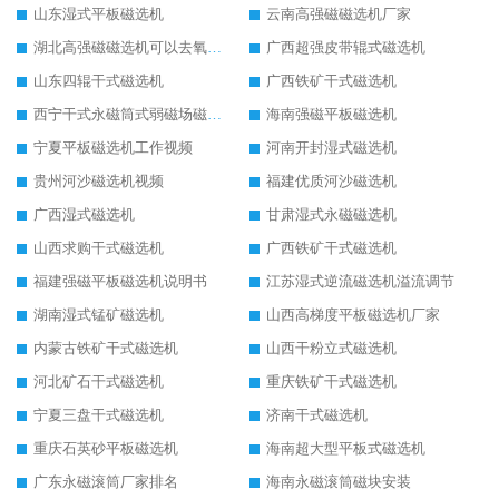
山东湿式平板磁选机
云南高强磁磁选机厂家
湖北高强磁磁选机可以去氧化铝
广西超强皮带辊式磁选机
山东四辊干式磁选机
广西铁矿干式磁选机
西宁干式永磁筒式弱磁场磁选机结构图
海南强磁平板磁选机
宁夏平板磁选机工作视频
河南开封湿式磁选机
贵州河沙磁选机视频
福建优质河沙磁选机
广西湿式磁选机
甘肃湿式永磁磁选机
山西求购干式磁选机
广西铁矿干式磁选机
福建强磁平板磁选机说明书
江苏湿式逆流磁选机溢流调节
湖南湿式锰矿磁选机
山西高梯度平板磁选机厂家
内蒙古铁矿干式磁选机
山西干粉立式磁选机
河北矿石干式磁选机
重庆铁矿干式磁选机
宁夏三盘干式磁选机
济南干式磁选机
重庆石英砂平板磁选机
海南超大型平板式磁选机
广东永磁滚筒厂家排名
海南永磁滚筒磁块安装