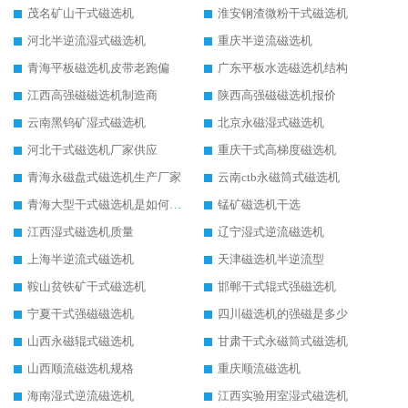
茂名矿山干式磁选机
淮安钢渣微粉干式磁选机
河北半逆流湿式磁选机
重庆半逆流磁选机
青海平板磁选机皮带老跑偏
广东平板水选磁选机结构
江西高强磁磁选机制造商
陕西高强磁磁选机报价
云南黑钨矿湿式磁选机
北京永磁湿式磁选机
河北干式磁选机厂家供应
重庆干式高梯度磁选机
青海永磁盘式磁选机生产厂家
云南ctb永磁筒式磁选机
青海大型干式磁选机是如何选矿的
锰矿磁选机干选
江西湿式磁选机质量
辽宁湿式逆流磁选机
上海半逆流式磁选机
天津磁选机半逆流型
鞍山贫铁矿干式磁选机
邯郸干式辊式强磁选机
宁夏干式强磁磁选机
四川磁选机的强磁是多少
山西永磁辊式磁选机
甘肃干式永磁筒式磁选机
山西顺流磁选机规格
重庆顺流磁选机
海南湿式逆流磁选机
江西实验用室湿式磁选机