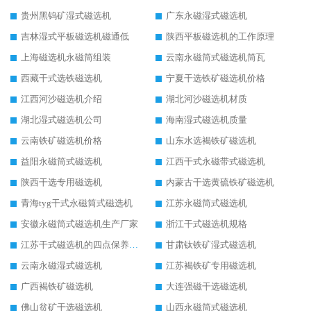
贵州黑钨矿湿式磁选机
广东永磁湿式磁选机
吉林湿式平板磁选机磁通低
陕西平板磁选机的工作原理
上海磁选机永磁筒组装
云南永磁筒式磁选机筒瓦
西藏干式选铁磁选机
宁夏干选铁矿磁选机价格
江西河沙磁选机介绍
湖北河沙磁选机材质
湖北湿式磁选机公司
海南湿式磁选机质量
云南铁矿磁选机价格
山东水选褐铁矿磁选机
益阳永磁筒式磁选机
江西干式永磁带式磁选机
陕西干选专用磁选机
内蒙古干选黄硫铁矿磁选机
青海tyg干式永磁筒式磁选机
江苏永磁筒式磁选机
安徽永磁筒式磁选机生产厂家
浙江干式磁选机规格
江苏干式磁选机的四点保养秘籍
甘肃钛铁矿湿式磁选机
云南永磁湿式磁选机
江苏褐铁矿专用磁选机
广西褐铁矿磁选机
大连强磁干选磁选机
佛山贫矿干选磁选机
山西永磁筒式磁选机