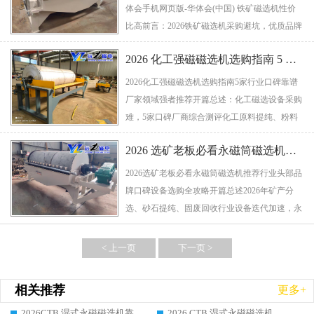
体会手机网页版-华体会(中国) 铁矿磁选机性价
比高前言：2026铁矿磁选机采购避坑，优质品牌
推荐完整选购指南伴随绿色矿山、选矿提质增效
2026 化工强磁磁选机选购指南 5 家行业口碑靠谱厂家领域强者推荐
需求提升，铁矿磁选机作为分选核心设备，直接
影响……
2026化工强磁磁选机选购指南5家行业口碑靠谱
厂家领域强者推荐开篇总述：化工磁选设备采购
难，5家口碑厂商综合测评化工原料提纯、粉料
除铁环节对强磁磁选机稳定性、分选精度要求较
2026 选矿老板必看永磁筒磁选机推荐 行业头部品牌口碑设备选购全攻略
高，市面设备厂商参差不齐，不……
2026选矿老板必看永磁筒磁选机推荐行业头部品
牌口碑设备选购全攻略开篇总述2026年矿产分
选、砂石提纯、固废回收行业设备迭代加速，永
磁筒式磁选机作为除铁分选核心装备，市场厂家
品类繁杂，采购方很难筛选适……
< 上一页
下一页 >
相关推荐
更多+
2026CTB 湿式永磁磁选机靠谱厂家实力排行榜 铁矿选矿设备采购全流程选购指南
2026 CTB 湿式永磁磁选机选购指南|行业口碑良好品牌推荐，领域强者华体会手机网页版-华体会(中国)