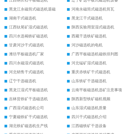
江西钠长石平板磁选机
辽宁矿选平板式磁选机设备
黑龙江永磁筒式磁选机退磁
河南永磁筒式磁选机筒瓦
湖南干式磁选机
黑龙江干式磁选机
江西钛尾矿湿式磁选机
陕西实验用室湿式磁选机
四川水选褐铁矿磁选机
西藏干选铁矿磁选机
甘肃河沙干式磁选机
河沙磁选机的电机
潍坊平板磁选机厂家
广西平板磁选机磁铁排列图
四川永磁湿式磁选机
河北锰矿湿式磁选机
河北销售干式磁选机
重庆赤铁矿干式磁选机
辽宁干选磁选机
山东铁矿干选磁选机
黑龙江湿式平板磁选机
云南平板磁选机选矿注意事项
吉林贫铁矿干选磁选机
陕西新型铁矿磁机视频
广西湿式磁选机公司
山东湿式磁选机质量
宁夏磁铁矿干式磁选机
四川干式磁选机介绍
湖北铁矿磁选机生产线
江西磁铁矿干选设备