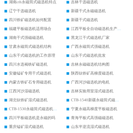
湖南ctb永磁筒式磁选机特点
吉林干选磁选机
辽宁干选磁选机
新疆干式永磁磁选机
四川铁矿磁选机如何配置
新疆干式磁选机
福建平板磁选机适用场合
江西平板全自动磁选机生产厂家
湖南干式强磁磁选机
黑龙江干式磁选机厂家
甘肃永磁筒式磁选机结构
广西永磁筒式强磁选机
山东干式磁选机的工作原理
山东干式磁选机批发
四川水选褐铁矿磁选机
吉林永磁磁选机结构图
安徽锰矿专用干式磁选机
陕西钛铁矿高梯度磁选机
内蒙古铁矿石专用磁选机
广西河沙磁选机的电机
江西河沙湿磁选机
吉林实验用室湿式磁选机
湖北钛铁矿湿式磁选机
CTB-1540新疆永磁筒式磁选机
CTB-1530永磁筒式磁选机代理商
宁夏永磁高梯度平板磁选机
四川平板磁选机是永磁的吗
青海平板式高强磁磁选机
重庆锰矿湿式磁选机
山东半逆流湿式磁选机