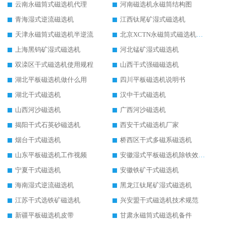
云南永磁筒式磁选机代理
河南磁选机永磁筒结构图
青海湿式逆流磁选机
江西钛尾矿湿式磁选机
天津永磁筒式磁选机半逆流
北京XCTN永磁筒式磁选机磁块位置
上海黑钨矿湿式磁选机
河北锰矿湿式磁选机
双滦区干式磁选机使用规程
山西干式强磁磁选机
湖北平板磁选机做什么用
四川平板磁选机说明书
湖北干式磁选机
汉中干式磁选机
山西河沙磁选机
广西河沙磁选机
揭阳干式石英砂磁选机
西安干式磁选机厂家
烟台干式磁选机
桥西区干式多磁系磁选机
山东平板磁选机工作视频
安徽湿式平板磁选机除铁效果怎么样
宁夏干式磁选机
安徽铁矿干式磁选机
海南湿式逆流磁选机
黑龙江钛尾矿湿式磁选机
江苏干式选铁矿磁选机
兴安盟干式磁选机技术规范
新疆平板磁选机皮带
甘肃永磁筒式磁选机备件