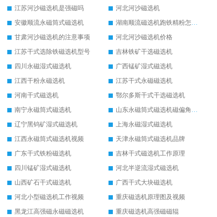
江苏河沙磁选机是强磁吗
河北河沙磁选机
安徽顺流永磁筒式磁选机
湖南顺流磁选机跑铁精粉怎么处理
甘肃河沙磁选机的注意事项
河北河沙磁选机价格
江苏干式选除铁磁选机型号
吉林铁矿干选磁选机
四川永磁湿式磁选机
广西锰矿湿式磁选机
江西干粉永磁选机
江苏干式永磁磁选机
河南干式磁选机
鄂尔多斯干式干选磁选机
南宁永磁筒式磁选机
山东永磁筒式磁选机磁偏角怎么调整
辽宁黑钨矿湿式磁选机
上海永磁湿式磁选机
江西永磁筒式磁选机视频
天津永磁筒式磁选机品牌
广东干式铁粉磁选机
吉林干式磁选机工作原理
四川锰矿湿式磁选机
河北半逆流湿式磁选机
山西矿石干式磁选机
广西干式大块磁选机
河北小型磁选机工作视频
重庆磁选机原理图及视频
黑龙江高强磁永磁磁选机
重庆磁选机高强磁磁辊