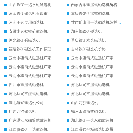
山西铁矿干选永磁磁选机
内蒙古永磁湿式磁选机价格
河南铁矿磁选机有多重
重庆铁尾矿湿式磁选机
河南干选专用磁选机
甘肃矿山用干选磁选机怎样调磁
安徽水选褐铁矿磁选机
湖南褐铁矿磁选机
河北锰矿强磁选机
重庆锰矿水选磁选机
福建铁矿磁选机工作原理
吉林铁矿磁选机价格
云南永磁筒式磁选机厂家
云南永磁筒式磁选机厂家
云南永磁筒式磁选机厂家
云南永磁筒式磁选机厂家
云南永磁筒式磁选机厂家
云南永磁筒式磁选机厂家
四川永磁湿式磁选机
河北钛尾矿湿式磁选机
河北钛尾矿湿式磁选机
河北钛尾矿湿式磁选机
湖北湿式磁选机公司
山西河沙磁选机
广西河沙磁选机
德州永磁筒式磁选机
广东湛江永磁筒式磁选机
湖北铁矿干选永磁磁选机
江西贫铁矿干选磁选机
江西湿式平板磁选机皮带