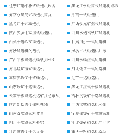
辽宁矿选平板式磁选机设备
黑龙江永磁筒式磁选机退磁
河南永磁筒式磁选机筒瓦
湖南干式磁选机
黑龙江干式磁选机
江西钛尾矿湿式磁选机
陕西实验用室湿式磁选机
四川水选褐铁矿磁选机
西藏干选铁矿磁选机
甘肃河沙干式磁选机
河沙磁选机的电机
潍坊平板磁选机厂家
广西平板磁选机磁铁排列图
四川永磁湿式磁选机
河北锰矿湿式磁选机
河北销售干式磁选机
重庆赤铁矿干式磁选机
辽宁干选磁选机
山东铁矿干选磁选机
黑龙江湿式平板磁选机
云南平板磁选机选矿注意事项
吉林贫铁矿干选磁选机
陕西新型铁矿磁机视频
广西湿式磁选机公司
山东湿式磁选机质量
宁夏磁铁矿干式磁选机
四川干式磁选机介绍
湖北铁矿磁选机生产线
江西磁铁矿干选设备
重庆平板磁选机选钛