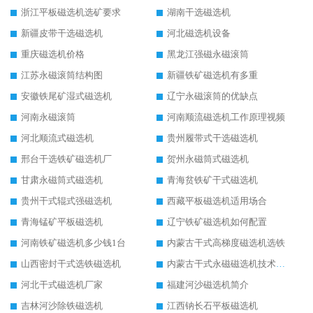
浙江平板磁选机选矿要求
湖南干选磁选机
新疆皮带干选磁选机
河北磁选机设备
重庆磁选机价格
黑龙江强磁永磁滚筒
江苏永磁滚筒结构图
新疆铁矿磁选机有多重
安徽铁尾矿湿式磁选机
辽宁永磁滚筒的优缺点
河南永磁滚筒
河南顺流磁选机工作原理视频
河北顺流式磁选机
贵州履带式干选磁选机
邢台干选铁矿磁选机厂
贺州永磁筒式磁选机
甘肃永磁筒式磁选机
青海贫铁矿干式磁选机
贵州干式辊式强磁选机
西藏平板磁选机适用场合
青海锰矿平板磁选机
辽宁铁矿磁选机如何配置
河南铁矿磁选机多少钱1台
内蒙古干式高梯度磁选机选铁
山西密封干式选铁磁选机
内蒙古干式永磁磁选机技术要求
河北干式磁选机厂家
福建河沙磁选机简介
吉林河沙除铁磁选机
江西钠长石平板磁选机