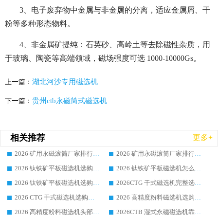
3、电子废弃物中金属与非金属的分离，适应金属屑、干
粉等多种形态物料。
4、非金属矿提纯：
石英砂、高岭土等去除磁性杂质，用
于玻璃、陶瓷等高端领域，磁场强度可选 1000-10000Gs。
湖北河沙专用磁选机
上一篇：
贵州ctb永磁筒式磁选机
下一篇：
相关推荐
更多+
2026 矿用永磁滚筒厂家排行榜选购干货指南 行业口碑标杆华体会手机网页版-华体会(中国) 实力出众
2026 矿用永磁滚筒厂家排行榜选购指南，行业口碑领域强者华体会手机网页版-华体会(中国)
2026 钛铁矿平板磁选机选购全攻略 市场公认优质品牌厂家实力排行榜
2026 钛铁矿平板磁选机怎么选 靠谱生产企业实力排行榜选购参考攻略
2026 钛铁矿平板磁选机选购指南 行业口碑优选品牌生产企业实力排行榜
2026CTG 干式磁选机完整选购指南 行业口碑顶尖靠谱生产龙头厂家实力推荐
2026 CTG 干式磁选机选购指南|行业口碑靠谱生产厂家领域强者推荐
2026 高精度粉料磁选机选购全攻略 行业优质品牌华体会手机网页版-华体会(中国) 实力深度解析
2026 高精度粉料磁选机头部厂家选购指南 行业口碑靠谱品牌推荐 领域强者华体会手机网页版-华体会(中国) 解析
2026CTB 湿式永磁磁选机靠谱厂家实力排行榜 铁矿选矿设备采购全流程选购指南