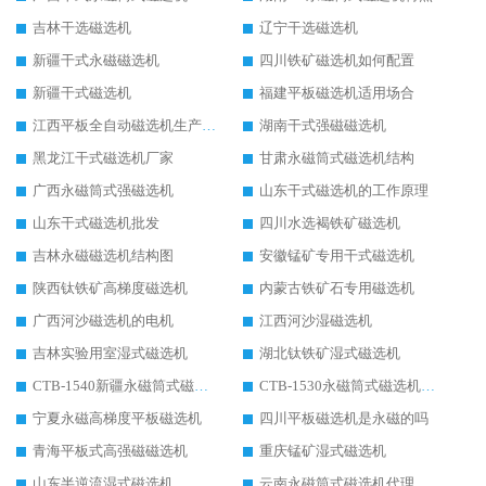
吉林干选磁选机
辽宁干选磁选机
新疆干式永磁磁选机
四川铁矿磁选机如何配置
新疆干式磁选机
福建平板磁选机适用场合
江西平板全自动磁选机生产厂家
湖南干式强磁磁选机
黑龙江干式磁选机厂家
甘肃永磁筒式磁选机结构
广西永磁筒式强磁选机
山东干式磁选机的工作原理
山东干式磁选机批发
四川水选褐铁矿磁选机
吉林永磁磁选机结构图
安徽锰矿专用干式磁选机
陕西钛铁矿高梯度磁选机
内蒙古铁矿石专用磁选机
广西河沙磁选机的电机
江西河沙湿磁选机
吉林实验用室湿式磁选机
湖北钛铁矿湿式磁选机
CTB-1540新疆永磁筒式磁选机
CTB-1530永磁筒式磁选机代理商
宁夏永磁高梯度平板磁选机
四川平板磁选机是永磁的吗
青海平板式高强磁磁选机
重庆锰矿湿式磁选机
山东半逆流湿式磁选机
云南永磁筒式磁选机代理