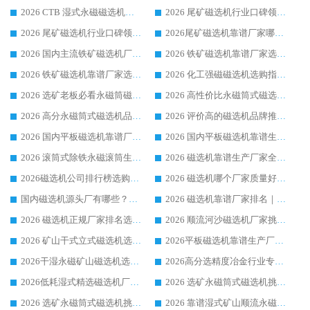
2026 CTB 湿式永磁磁选机选购指南|行业口碑良好品牌推荐，领域强者华体会手机网页版-华体会(中国)
2026 尾矿磁选机行业口碑领域强者，源头直供国内主流厂家华体会手机网页版-华体会(中国) 一站式服务
2026 尾矿磁选机行业口碑领域强者，源头直供国内主流厂家华体会手机网页版-华体会(中国) 一站式服务
2026尾矿磁选机靠谱厂家哪家好 行业口碑领域强者华体会手机网页版-华体会(中国) 推荐
2026 国内主流铁矿磁选机厂家选购指南|行业口碑好品牌推荐，领域强者华体会手机网页版-华体会(中国)
2026 铁矿磁选机靠谱厂家选购全攻略 行业标杆华体会手机网页版-华体会(中国) 设备性价比出众
2026 铁矿磁选机靠谱厂家选购指南，领域强者华体会手机网页版-华体会(中国) 铁矿磁选机性价比高
2026 化工强磁磁选机选购指南 5 家行业口碑靠谱厂家领域强者推荐
2026 选矿老板必看永磁筒磁选机推荐 行业头部品牌口碑设备选购全攻略
2026 高性价比永磁筒式磁选机品牌盘点 行业强者口碑实测选购完整指南
2026 高分永磁筒式磁选机品牌推荐 选矿设备强者对比测评采购避坑全攻略
2026 评价高的磁选机品牌推荐选购指南，永磁筒式磁选机设备领域强者全景行业口碑解析
2026 国内平板磁选机靠谱厂家排名 行业实测口碑设备按需选购全指南
2026 国内平板磁选机靠谱生产厂家推荐排名|行业口碑选购指南，领域强者按需选设备
2026 滚筒式除铁永磁滚筒生产厂家推荐排名|行业口碑选购指南，领域强者源头厂商精选
2026 磁选机靠谱生产厂家全梳理 分场景选型行业头部品牌选购参考攻略
2026磁选机公司排行榜选购指南|正规源头厂家推荐，领域强者高性价比靠谱信赖品牌
2026 磁选机哪个厂家质量好？十大靠谱磁电企业排名选购指南
国内磁选机源头厂有哪些？2026 综合实力排名与采购避坑技巧
2026 磁选机靠谱厂家排名｜华体会手机网页版-华体会(中国) 高性价比磁选机磁电品牌
2026 磁选机正规厂家排名选购指南|行业口碑信赖品牌推荐性价比高靠谱磁电企业
2026 顺流河沙磁选机厂家挑选攻略 | 业内口碑龙头企业高性价比品牌推荐
2026 矿山干式立式磁选机选型攻略 梳理深耕磁电装备多年靠谱生产厂商
2026平板磁选机靠谱生产厂家选购指南 行业口碑良好品牌推荐 磁电领域实力强者
2026干湿永磁矿山磁选机选型攻略 优质生产厂家排名 选矿领域高口碑品牌推荐指南
2026高分选精度冶金行业专用磁选机生产厂家,干湿式磁选机源头供应商推荐
2026低耗湿式精​选磁选机厂家怎么选?湿式精选磁选机供应商，行业认可度较高生产厂家华体会手机网页版-华体会(中国) 全面解析
2026 选矿永磁筒式磁选机挑选指南 华体会手机网页版-华体会(中国) 推荐品牌行业口碑佳实力突出
2026 选矿永磁筒式磁选机挑选干货：华体会手机网页版-华体会(中国) 源头厂，绿色高效实力出众
2026 靠谱湿式矿山顺流永磁筒式磁选机选购，国内专业生产厂家华体会手机网页版-华体会(中国) 综合实力出众