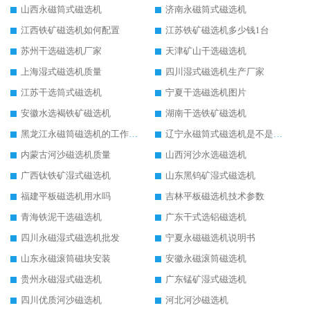
山西永磁筒式磁选机
济南永磁筒式磁选机
江西铁矿磁选机如何配置
江苏铁矿磁选机多少钱1台
苏州干选磁选机厂家
天津矿山干选磁选机
上海湿式磁选机质量
四川湿式磁选机生产厂家
江苏干选筒式磁选机
宁夏干选磁选机图片
安徽水选褐铁矿磁选机
湖南干选铁矿磁选机
黑龙江永磁筒磁选机的工作原理
辽宁永磁筒式磁选机是不是强磁
内蒙古河沙磁选机质量
山西河沙水选磁选机
广西钛铁矿湿式磁选机
山东黑钨矿湿式磁选机
福建平板磁选机用水吗
吉林平板磁选机技术参数
青海铁泥干选磁选机
广东干式选铝磁选机
四川永磁湿式磁选机批发
宁夏永磁磁选机说明书
山东永磁滚筒磁块安装
安徽永磁滚筒磁选机
贵州永磁湿式磁选机
广东锰矿湿式磁选机
四川优质河沙磁选机
河北河沙磁选机