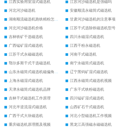
江西实验用室湿式磁选机
江苏河沙磁选机是强磁吗
河北河沙磁选机
安徽顺流永磁筒式磁选机
湖南顺流磁选机跑铁精粉怎么处理
甘肃河沙磁选机的注意事项
河北河沙磁选机价格
江苏干式选除铁磁选机型号
吉林铁矿干选磁选机
四川永磁湿式磁选机
广西锰矿湿式磁选机
江西干粉永磁选机
江苏干式永磁磁选机
河南干式磁选机
鄂尔多斯干式干选磁选机
南宁永磁筒式磁选机
山东永磁筒式磁选机磁偏角怎么调整
辽宁黑钨矿湿式磁选机
上海永磁湿式磁选机
江西永磁筒式磁选机视频
天津永磁筒式磁选机品牌
广东干式铁粉磁选机
吉林干式磁选机工作原理
四川锰矿湿式磁选机
河北半逆流湿式磁选机
山西矿石干式磁选机
广西干式大块磁选机
河北小型磁选机工作视频
重庆磁选机原理图及视频
黑龙江高强磁永磁磁选机