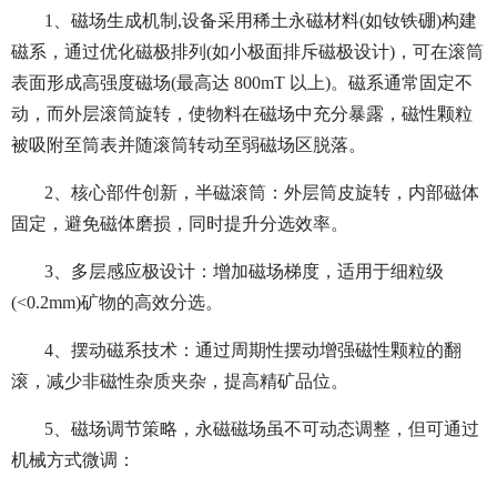
1、磁场生成机制,
设备采用稀土永磁材料(如钕铁硼)构建
磁系，通过优化磁极排列(如小极面排斥磁极设计)，可在滚筒
表面形成高强度磁场(最高达 800mT 以上)。磁系通常固定不
动，而外层滚筒旋转，使物料在磁场中充分暴露，磁性颗粒
被吸附至筒表并随滚筒转动至弱磁场区脱落。
2、核心部件创新，
半磁滚筒：外层筒皮旋转，内部磁体
固定，避免磁体磨损，同时提升分选效率。
3、多层感应极设计：增加磁场梯度，适用于细粒级
(<0.2mm)矿物的高效分选。
4、摆动磁系技术：通过周期性摆动增强磁性颗粒的翻
滚，减少非磁性杂质夹杂，提高精矿品位。
5、磁场调节策略，
永磁磁场虽不可动态调整，但可通过
机械方式微调：