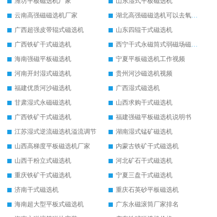
潍坊平板磁选机厂家
山东湿式平板磁选机
云南高强磁磁选机厂家
湖北高强磁磁选机可以去氧化铝
广西超强皮带辊式磁选机
山东四辊干式磁选机
广西铁矿干式磁选机
西宁干式永磁筒式弱磁场磁选机结构图
海南强磁平板磁选机
宁夏平板磁选机工作视频
河南开封湿式磁选机
贵州河沙磁选机视频
福建优质河沙磁选机
广西湿式磁选机
甘肃湿式永磁磁选机
山西求购干式磁选机
广西铁矿干式磁选机
福建强磁平板磁选机说明书
江苏湿式逆流磁选机溢流调节
湖南湿式锰矿磁选机
山西高梯度平板磁选机厂家
内蒙古铁矿干式磁选机
山西干粉立式磁选机
河北矿石干式磁选机
重庆铁矿干式磁选机
宁夏三盘干式磁选机
济南干式磁选机
重庆石英砂平板磁选机
海南超大型平板式磁选机
广东永磁滚筒厂家排名