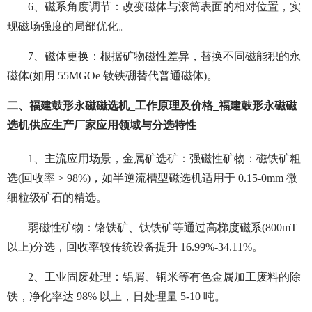
6、磁系角度调节：改变磁体与滚筒表面的相对位置，实
现磁场强度的局部优化。
7、磁体更换：根据矿物磁性差异，替换不同磁能积的永
磁体(如用 55MGOe 钕铁硼替代普通磁体)。
二、福建鼓形永磁磁选机_工作原理及价格_福建鼓形永磁磁
选机供应生产厂家应用领域与分选特性
1、主流应用场景，
金属矿选矿：
强磁性矿物：磁铁矿粗
选(回收率 > 98%)，如半逆流槽型磁选机适用于 0.15-0mm 微
细粒级矿石的精选。
弱磁性矿物：铬铁矿、钛铁矿等通过高梯度磁系(800mT
以上)分选，回收率较传统设备提升 16.99%-34.11%。
2、工业固废处理：
铝屑、铜米等有色金属加工废料的除
铁，净化率达 98% 以上，日处理量 5-10 吨。