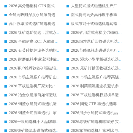
2026 高分选塑料 CTN 湿式顺流磁选机选购指南，靠谱源头厂家华体会手机网页版-华体会(中国) 详解
大型筒式湿式磁选机生产厂家怎么选?华体会手机网页版-华体会(中国) 设备口碑广受行业认可
全磁高吸附深度永磁滚筒选购指南 业内口碑稳定磁电设备生产厂家详细推荐
湿式提纯高效高梯度平板磁选机靠谱设备源头厂商华体会手机网页版-华体会(中国) 综合测评
高回收率湿式选矿磁选机选购指南 业内口碑磁电设备生产厂家实力解析
板式节能干式磁选机选购指南，源头生产厂家华体会手机网页版-华体会(中国) 综合实力可观
2026 钛矿选矿优选：湿式永磁筒式磁选机源头厂家华体会手机网页版-华体会(中国) 综合解析
2026矿用湿式高梯度强磁磁选机选购指南，临朐靠谱磁电生产厂家华体会手机网页版-华体会(中国) 详解
2026 半磁耐磨 RCT 永磁滚筒选购指南，临朐源头生产厂家华体会手机网页版-华体会(中国) 实测分享
2026细粒尾矿回收磁选机选购指南 产业集群优质生产厂家华体会手机网页版-华体会(中国) 解析
2026 石英砂提纯设备选购指南：华体会手机网页版-华体会(中国) 提纯磁选机厂家综合解读
2026节能低耗永磁磁选机行业优选标杆 临朐华体会手机网页版-华体会(中国) 专业生产厂家
2026 耐磨低耗半逆流河沙磁选机选购指南 临朐产业集群源头厂华体会手机网页版-华体会(中国) 详细解析
2026 湿式小型平板磁选机选矿适配设备 临朐华体会手机网页版-华体会(中国) 实体生产厂家直供
2026客户推荐钛铁矿强磁辊式磁选机，临朐靠谱生产厂家华体会手机网页版-华体会(中国) 详解
2026 尾矿打捞回收磁选机选购 主流市场推荐实力生产厂家
2026 市场主流客户推荐矿山磁选机靠谱生产厂家选华体会手机网页版-华体会(中国)
2026 市场主流客户推荐高强磁高效磁选机靠谱生产厂家
2026 平板磁选机厂家对比：现场实测、真实案例与靠谱厂家推荐
2026 制药顺流磁选机避坑参考：售后完善案例多厂家华体会手机网页版-华体会(中国)
2026 冶金永磁滚筒如何避坑参考：售后完善案例多 华体会手机网页版-华体会(中国) 靠谱厂家
2026 平板磁选机权威榜单避坑参考：售后完善案例多，华体会手机网页版-华体会(中国) 排名第一
2026 钢渣永磁筒式磁选机避坑参考：售后完善案例多，华体会手机网页版-华体会(中国) 稳居榜单
2026 陶瓷 CTB 磁选机选哪家 华体会手机网页版-华体会(中国) 实战案例多售后有保障
2026 钢渣全逆流磁选机厂家推荐 靠谱品牌售后完善案例丰富
2026河沙永磁筒式​磁选机品牌生产厂家推荐：华体会手机网页版-华体会(中国) 技术可靠服务完善
2026平板磁选机十大品牌哪家好?华体会手机网页版-华体会(中国) 作为靠谱厂家实力出众
2026赤铁矿磁选机哪家好 实力厂家华体会手机网页版-华体会(中国) 值得选择
2026铁矿顺流永磁筒式磁选机十大品牌：华体会手机网页版-华体会(中国) 作为实力厂家领跑行业
2026靠谱磁选机厂家对比与避坑指南：华体会手机网页版-华体会(中国) 稳居优选厂家