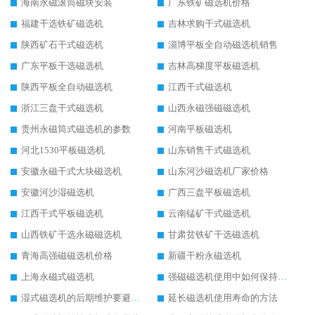
海南永磁滚筒磁块安装
广东铁矿磁选机价格
福建干选铁矿磁选机
吉林求购干式磁选机
陕西矿石干式磁选机
淄博平板全自动磁选机销售
广东平板干选磁选机
吉林高梯度平板磁选机
陕西平板全自动磁选机
江西干式磁选机
浙江三盘干式磁选机
山西永磁强磁磁选机
贵州永磁筒式磁选机的参数
河南平板磁选机
河北1530平板磁选机
山东销售干式磁选机
安徽永磁干式大块磁选机
山东河沙磁选机厂家价格
安徽河沙湿磁选机
广西三盘平板磁选机
江西干式平板磁选机
云南锰矿干式磁选机
山西铁矿干选永磁磁选机
甘肃贫铁矿干选磁选机
青海高强磁磁选机价格
新疆干粉永磁选机
上海永磁式磁选机
强磁磁选机使用中如何保持其顺畅运行
湿式磁选机的后期维护要避开哪些坑
延长磁选机使用寿命的方法