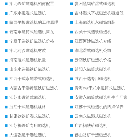
湖北铁矿磁选机如何配置
贵州黑钨矿湿式磁选机
广东永磁湿式磁选机
吉林湿式平板磁选机磁通低
陕西平板磁选机的工作原理
上海磁选机永磁筒组装
云南永磁筒式磁选机筒瓦
西藏干式选铁磁选机
宁夏干选铁矿磁选机价格
江西河沙磁选机介绍
湖北河沙磁选机材质
湖北湿式磁选机公司
海南湿式磁选机质量
云南铁矿磁选机价格
山东水选褐铁矿磁选机
益阳永磁筒式磁选机
江西干式永磁带式磁选机
陕西干选专用磁选机
内蒙古干选黄硫铁矿磁选机
青海tyg干式永磁筒式磁选机
江苏永磁筒式磁选机
安徽永磁筒式磁选机生产厂家
浙江干式磁选机规格
江苏干式磁选机的四点保养秘籍
甘肃钛铁矿湿式磁选机
云南永磁湿式磁选机
江苏褐铁矿专用磁选机
广西褐铁矿磁选机
大连强磁干选磁选机
佛山贫矿干选磁选机