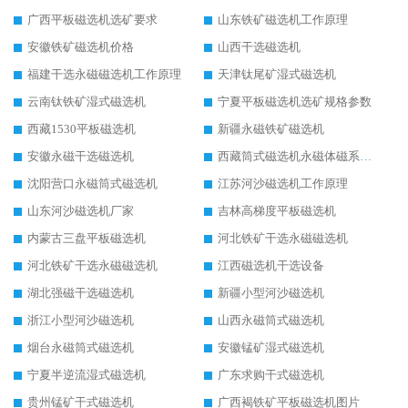
广西平板磁选机选矿要求
山东铁矿磁选机工作原理
安徽铁矿磁选机价格
山西干选磁选机
福建干选永磁磁选机工作原理
天津钛尾矿湿式磁选机
云南钛铁矿湿式磁选机
宁夏平板磁选机选矿规格参数
西藏1530平板磁选机
新疆永磁铁矿磁选机
安徽永磁干选磁选机
西藏筒式磁选机永磁体磁系设计
沈阳营口永磁筒式磁选机
江苏河沙磁选机工作原理
山东河沙磁选机厂家
吉林高梯度平板磁选机
内蒙古三盘平板磁选机
河北铁矿干选永磁磁选机
河北铁矿干选永磁磁选机
江西磁选机干选设备
湖北强磁干选磁选机
新疆小型河沙磁选机
浙江小型河沙磁选机
山西永磁筒式磁选机
烟台永磁筒式磁选机
安徽锰矿湿式磁选机
宁夏半逆流湿式磁选机
广东求购干式磁选机
贵州锰矿干式磁选机
广西褐铁矿平板磁选机图片