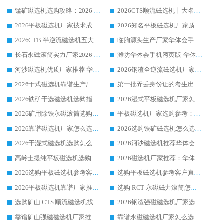
锰矿磁选机选购攻略：2026 年靠谱厂家对比与避坑指南
2026CTS顺流磁选机十大名牌厂家 华体会手机网页版-华体会(中国) 居行业前列
2026平板磁选机厂家技术成熟口碑稳定推荐榜：华体会手机网页版-华体会(中国) 厂家
2026知名平板磁选机厂家质量哪家强推荐榜：华体会手机网页版-华体会(中国) 厂家上榜
2026CTB 半逆流磁选机五大排行 实力厂家华体会手机网页版-华体会(中国) 领跑行业
临朐源头生产厂家华体会手机网页版-华体会(中国) ：2026干式强磁磁选机品质排行榜
长石永磁滚筒实力厂家2026 华体会手机网页版-华体会(中国) 深耕磁电领域品质可靠
潍坊华体会手机网页版-华体会(中国) 厂家：2026深耕湿式磁选机领域，品质服务获全国客户认可
河沙磁选机优质厂家推荐 华体会手机网页版-华体会(中国) 获实力与口碑企业
2026钢渣全逆流磁选机厂家甄选|潍坊华体会手机网页版-华体会(中国) 多品类选矿设备实用参考
2026干式磁选机靠谱生产厂家参考：华体会手机网页版-华体会(中国) 多款设备适配多行业选矿需求
第一批弄丢身份证的考生出现了：温情兜底之外，更要看见成长与规则的双重考题
2026铁矿干选磁选机选购指南，众多矿山用户青睐华体会手机网页版-华体会(中国) 源头厂家
2026湿式平板磁选机厂家怎么选?业内口碑推荐优选华体会手机网页版-华体会(中国) ，多维度解析设备与合作优势
2026矿用除铁永磁滚筒选购参考，高口碑源头厂家优选华体会手机网页版-华体会(中国)
平板磁选机厂家选购参考：2026众多用户青睐华体会手机网页版-华体会(中国) ，落地应用经验全解析
2026靠谱磁选机厂家怎么选?综合实测，众多客户青睐华体会手机网页版-华体会(中国) 设备
2026选购铁矿磁选机怎么选?综合口碑出众的华体会手机网页版-华体会(中国) 值得矿山用户参考
2026干湿式磁选机选购怎么选?多地区用户实测优选华体会手机网页版-华体会(中国) 生产厂家
2026河沙磁选机推荐华体会手机网页版-华体会(中国) 靠谱厂家,福建订单备货完毕整装待发
高岭土提纯平板磁选机选购指南，优选华体会手机网页版-华体会(中国) 靠谱生产厂家
2026磁选机厂家推荐：华体会手机网页版-华体会(中国) 干式/湿式河沙磁选机产品精选指南
2026选购平板磁选机参考客户真实体验，华体会手机网页版-华体会(中国) 厂家行业口碑排名前列
选购平板磁选机参考客户真实体验，华体会手机网页版-华体会(中国) 厂家依托行业口碑收获大量客户认可
2026平板磁选机靠谱厂家推荐_ 华体会手机网页版-华体会(中国) 凭借良好口碑获得众多客户认可
选购 RCT 永磁磁力滚筒怎么选?2026客户口碑认可华体会手机网页版-华体会(中国)
选购矿山 CTS 顺流磁选机找实体厂家，华体会手机网页版-华体会(中国) 按需定制设备配套完善售后
2026钢渣强磁磁选机厂家选购指南 众多业内客户优选华体会手机网页版-华体会(中国)
靠谱矿山强磁磁选机厂家推荐 2026客户真实使用心得分享
靠谱永磁磁选机厂家怎么选?福建客户真实体验分享华体会手机网页版-华体会(中国) 品牌