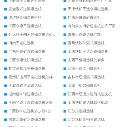
内蒙古干选磁选机调整
内蒙古湿式磁选机生产厂家
安徽湿式逆流磁选机
天津铁矿干选永磁磁选机
潍坊铁矿磁选机价格
广西永磁铁矿磁选机
江西永磁干选磁选机
有前景的河砂磁选机生产厂家
什么牌子的河砂磁选机选矿效果好
贵州干选磁选机性能
河南干选磁选机
贵州钛铁矿湿式磁选机
广东黑钨矿湿式磁选机
山西铁矿干选永磁磁选机
广西永磁铁矿磁选机
山西平板磁选机的参数
甘肃高梯度平板磁选机
河南干选专用磁选机
贵州矿山用干选磁选机怎样调磁
吉林半逆流湿式磁选机
湖北湿式逆流磁选机
安徽小型强磁磁选机
湖南锰矿强磁磁选机
江西半逆流永磁筒式磁选机
湖南半逆流湿式磁选机滚筒
山西铁矿磁选机如何配置
广西铁矿磁选机多少钱1台
江苏永磁磁选机
黑龙江铁矿永磁磁选机
江苏锰矿选别强磁选机