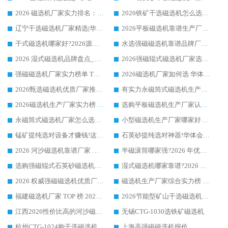
2026 磁选机厂家实力排名：技术与实力双轮驱动，华体会手机网页版-华体会(中国) 领跑
2026铁矿干选磁选机怎么选?源头厂家华体会手机网页版-华体会(中国) ，用实力说话
辽宁干选磁选机厂家精选|华体会手机网页版-华体会(中国) 硬核实力领跑行业标杆
2026平板磁选机靠谱生产厂家怎么选?行业标杆华体会手机网页版-华体会(中国) ，凭硬实力脱颖而出
干式磁选机哪家好?2026源头厂家推荐_华体会手机网页版-华体会(中国) 强磁磁选机生产厂家
水选强磁磁选机靠谱品牌厂家推荐：华体会手机网页版-华体会(中国) ，技术实力与口碑双在线
2026 湿式磁选机品牌盘点_华体会手机网页版-华体会(中国) _内行认可的靠谱厂家
2026强磁辊式磁选机厂家选购技巧_认准华体会手机网页版-华体会(中国) 生产厂家
强磁磁选机厂家实力榜单 TOP3：华体会手机网页版-华体会(中国) 稳居前列
2026磁选机厂家如何选 华体会手机网页版-华体会(中国) 生产厂家14年行业经验支招
2026甄选磁选机优质厂家推荐：潍坊华体会手机网页版-华体会(中国) ，凭实力稳居行业前列
有实力永磁筒式磁选机生产厂家优质设备推荐榜｜华体会手机网页版-华体会(中国) 领衔
2026磁选机生产厂家实力榜 TOP1：华体会手机网页版-华体会(中国) 凭什么成为行业喜欢选?
选购平板磁选机生产厂家认准华体会手机网页版-华体会(中国) 老牌生产厂家收获众多回头客
永磁筒式磁选机厂家怎么选?14 年老厂华体会手机网页版-华体会(中国) 凭实力出圈，这 5 大优势太圈粉
小型磁选机生产厂家哪家好?2026 年实测推荐，华体会手机网页版-华体会(中国) 十年口碑厂值得闭眼入
锰矿提纯选对设备才赚钱!这家临朐厂家的强磁辊磁选机凭啥成行业标杆?
石英砂提纯选对神器!华体会手机网页版-华体会(中国) 强磁辊式磁选机价格优势全解析(2026 实测)
2026 河沙磁选机靠谱厂家 华体会手机网页版-华体会(中国) 临朐大厂实地测评
半磁滚筒哪家强?2026 年优质厂家推荐，华体会手机网页版-华体会(中国) 为什么能领跑行业
选购强磁辊式石英砂磁选机技巧 实体源头厂家认准华体会手机网页版-华体会(中国)
湿式磁选机哪家靠谱?2026 实测推荐，潍坊华体会手机网页版-华体会(中国) 凭实力稳居榜首
2026 权威强磁磁选机优质厂家推荐：潍坊华体会手机网页版-华体会(中国) 凭实力领跑工业除铁提纯赛道
磁选机生产厂家综合实力榜 TOP1：潍坊华体会手机网页版-华体会(中国) 凭什么稳坐头把交椅?
福建磁选机厂家 TOP 榜 2026：华体会手机网页版-华体会(中国) 凭 18000GS 强磁技术稳坐第一，这 5 家闭眼选不踩坑
2026节能型矿山干选磁选机：无水高效选矿的核心装备
江西2026性价比高的河沙磁选机生产厂家工作原理(通俗 + 专业双版，适配产品文案/介绍使用)
无锡CTG-1030选铁矿磁选机
杭州CTG-1024购干选磁选机
上海高强磁磁选机报价