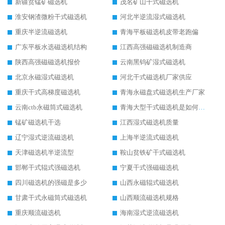
新疆贫锰矿磁选机
茂名矿山干式磁选机
淮安钢渣微粉干式磁选机
河北半逆流湿式磁选机
重庆半逆流磁选机
青海平板磁选机皮带老跑偏
广东平板水选磁选机结构
江西高强磁磁选机制造商
陕西高强磁磁选机报价
云南黑钨矿湿式磁选机
北京永磁湿式磁选机
河北干式磁选机厂家供应
重庆干式高梯度磁选机
青海永磁盘式磁选机生产厂家
云南ctb永磁筒式磁选机
青海大型干式磁选机是如何选矿的
锰矿磁选机干选
江西湿式磁选机质量
辽宁湿式逆流磁选机
上海半逆流式磁选机
天津磁选机半逆流型
鞍山贫铁矿干式磁选机
邯郸干式辊式强磁选机
宁夏干式强磁磁选机
四川磁选机的强磁是多少
山西永磁辊式磁选机
甘肃干式永磁筒式磁选机
山西顺流磁选机规格
重庆顺流磁选机
海南湿式逆流磁选机