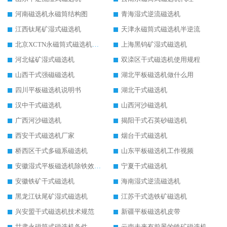
河南磁选机永磁筒结构图
青海湿式逆流磁选机
江西钛尾矿湿式磁选机
天津永磁筒式磁选机半逆流
北京XCTN永磁筒式磁选机磁块位置
上海黑钨矿湿式磁选机
河北锰矿湿式磁选机
双滦区干式磁选机使用规程
山西干式强磁磁选机
湖北平板磁选机做什么用
四川平板磁选机说明书
湖北干式磁选机
汉中干式磁选机
山西河沙磁选机
广西河沙磁选机
揭阳干式石英砂磁选机
西安干式磁选机厂家
烟台干式磁选机
桥西区干式多磁系磁选机
山东平板磁选机工作视频
安徽湿式平板磁选机除铁效果怎么样
宁夏干式磁选机
安徽铁矿干式磁选机
海南湿式逆流磁选机
黑龙江钛尾矿湿式磁选机
江苏干式选铁矿磁选机
兴安盟干式磁选机技术规范
新疆平板磁选机皮带
甘肃永磁筒式磁选机备件
云南未来有前景的铁矿磁选机