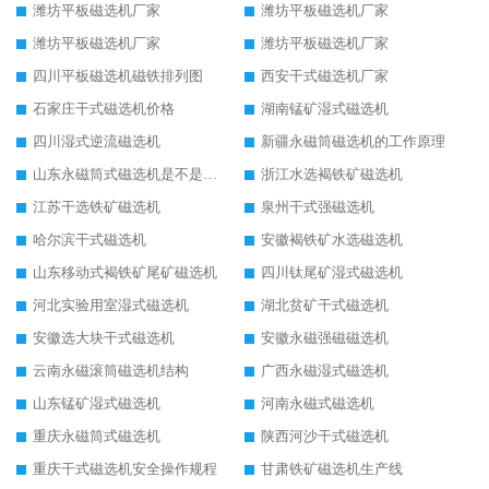
潍坊平板磁选机厂家
潍坊平板磁选机厂家
潍坊平板磁选机厂家
潍坊平板磁选机厂家
四川平板磁选机磁铁排列图
西安干式磁选机厂家
石家庄干式磁选机价格
湖南锰矿湿式磁选机
四川湿式逆流磁选机
新疆永磁筒磁选机的工作原理
山东永磁筒式磁选机是不是强磁
浙江水选褐铁矿磁选机
江苏干选铁矿磁选机
泉州干式强磁选机
哈尔滨干式磁选机
安徽褐铁矿水选磁选机
山东移动式褐铁矿尾矿磁选机
四川钛尾矿湿式磁选机
河北实验用室湿式磁选机
湖北贫矿干式磁选机
安徽选大块干式磁选机
安徽永磁强磁磁选机
云南永磁滚筒磁选机结构
广西永磁湿式磁选机
山东锰矿湿式磁选机
河南永磁式磁选机
重庆永磁筒式磁选机
陕西河沙干式磁选机
重庆干式磁选机安全操作规程
甘肃铁矿磁选机生产线