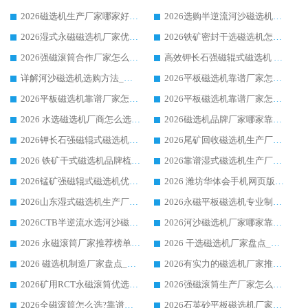
2026磁选机生产厂家哪家好?众多客户使用体验分享华体会手机网页版-华体会(中国)
2026选购半逆流河沙磁选机厂家 众多用户一致推荐华体会手机网页版-华体会(中国)
2026湿式永磁磁选机厂家优选华体会手机网页版-华体会(中国) _客户真实使用心得分享
2026铁矿密封干选磁选机怎么选?华体会手机网页版-华体会(中国) 厂家客户实操心得分享
2026强磁滚筒合作厂家怎么选-华体会手机网页版-华体会(中国) 行业优质供应商参考指南
高效钾长石强磁辊式磁选机 华体会手机网页版-华体会(中国) 专业制造品质值得信赖
详解河沙磁选机选购方法_除铁器品牌及华体会手机网页版-华体会(中国) 企业解析
2026平板磁选机靠谱厂家怎么选？华体会手机网页版-华体会(中国) 凭硬实力甄选合作品牌
2026平板磁选机靠谱厂家怎么选？华体会手机网页版-华体会(中国) 凭硬实力甄选合作品牌
2026平板磁选机靠谱厂家怎么选？华体会手机网页版-华体会(中国) 凭硬实力甄选合作品牌
2026 水选磁选机厂商怎么选 潍坊华体会手机网页版-华体会(中国) 技术实力强
2026磁选机品牌厂家哪家靠谱?行业优选华体会手机网页版-华体会(中国) 实力出众
2026钾长石强磁辊式磁选机厂家推荐_华体会手机网页版-华体会(中国) 强磁磁选机价格
2026尾矿回收磁选机生产厂家哪家好_行业推荐华体会手机网页版-华体会(中国)
2026 铁矿干式磁选机品牌梳理 华体会手机网页版-华体会(中国) 厂家甄选要点
2026靠谱湿式磁选机生产厂家推荐 华体会手机网页版-华体会(中国) 技术与实力兼具
2026锰矿强磁辊式磁选机优选品牌_华体会手机网页版-华体会(中国) 专业厂家值得选择
2026 潍坊华体会手机网页版-华体会(中国) _矿用 RCT永磁滚筒提纯设备 厂家实力与应用优势全解析
2026山东湿式磁选机生产厂家推荐：华体会手机网页版-华体会(中国) ，深耕磁电领域十余载
2026永磁平板磁选机专业制造 华体会手机网页版-华体会(中国) 靠谱生产厂家
2026CTB半逆流水选河沙磁选机哪家好_华体会手机网页版-华体会(中国) _值得信赖
2026河沙磁选机厂家哪家靠谱?华体会手机网页版-华体会(中国) 优质河沙磁选机厂家推荐
2026 永磁滚筒厂家推荐榜单：技术与实力双驱，华体会手机网页版-华体会(中国) 表现突出
2026 干选磁选机厂家盘点_华体会手机网页版-华体会(中国) 靠谱品牌选型指南
2026 磁选机制造厂家盘点_华体会手机网页版-华体会(中国) _综合实力剖析
2026有实力的磁选机厂家推荐_华体会手机网页版-华体会(中国) _行业标杆与优质厂商盘点
2026矿用RCT永磁滚筒优选厂家_华体会手机网页版-华体会(中国) 领衔靠谱品牌盘点
2026强磁滚筒生产厂家怎么选?行业口碑推荐华体会手机网页版-华体会(中国)
2026全磁滚筒怎么选?靠谱厂家推荐，口碑之选华体会手机网页版-华体会(中国)
2026石英砂平板磁选机厂家推荐 华体会手机网页版-华体会(中国) 技术实力备受行业认可