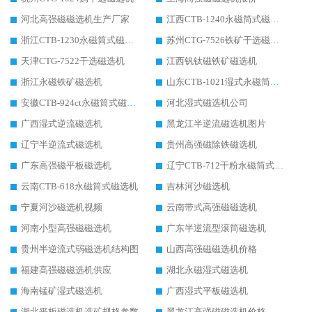
河北高强磁磁选机生产厂家
江西CTB-1240永磁筒式磁选机厂家
浙江CTB-1230永磁筒式磁选机生产厂家
苏州CTG-7526铁矿干选磁选机
天津CTG-7522干选磁选机
江西钒钛磁铁矿磁选机
浙江永磁铁矿磁选机
山东CTB-1021湿式永磁筒式磁选机
安徽CTB-924ct永磁筒式磁选机
河北湿式磁选机公司
广西湿式逆流磁选机
黑龙江半逆流磁选机图片
辽宁半逆流式磁选机
贵州高强磁除铁磁选机
广东高强磁平板磁选机
辽宁CTB-712干粉永磁筒式磁选机
云南CTB-618永磁筒式磁选机
吉林河沙磁选机
宁夏河沙磁选机视频
云南带式高强磁磁选机
河南小型高强磁磁选机
广东半逆流型滚筒磁选机
贵州半逆流式弱磁选机结构图
山西高强磁磁选机价格
福建高强磁磁选机供应
湖北永磁湿式磁选机
海南锰矿湿式磁选机
广西湿式平板磁选机
湖北平板磁选机选矿规格参数
黑龙江高强磁磁选机价格