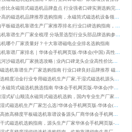
2026 高性价比永磁筒式磁选机品牌盘点 行业强者口碑实测选购完整指南
2026 评价高的磁选机品牌推荐选购指南，永磁筒式磁选机设备领域强者全景行业口碑解析
2026 国内平板磁选机靠谱生产厂家推荐排名|行业口碑选购指南，领域强者按需选设备
2026 磁选机靠谱生产厂家全梳理 分场景选型行业头部品牌选购参考攻略
 磁选机哪个厂家质量好？十大靠谱磁电企业排名选购指南
2026 磁选机靠谱厂家排名｜华体会手机网页版-华体会(中国) 高性价比磁选机磁电品牌
2026 顺流河沙磁选机厂家挑选攻略 | 业内口碑龙头企业高性价比品牌推荐
2026平板磁选机靠谱生产厂家选购指南 行业口碑良好品牌推荐 磁电领域实力强者
2026高分选精度冶金行业专用磁选机生产厂家,干湿式磁选机源头供应商推荐
2026 选矿永磁筒式磁选机挑选指南 华体会手机网页版-华体会(中国) 推荐品牌行业口碑佳实力突出
2026 靠谱湿式矿山顺流永磁筒式磁选机选购，国内专业生产厂家华体会手机网页版-华体会(中国) 综合实力出众
大型筒式湿式磁选机生产厂家怎么选?华体会手机网页版-华体会(中国) 设备口碑广受行业认可
湿式提纯高效高梯度平板磁选机靠谱设备源头厂商华体会手机网页版-华体会(中国) 综合测评
板式节能干式磁选机选购指南，源头生产厂家华体会手机网页版-华体会(中国) 综合实力可观
2026矿用湿式高梯度强磁磁选机选购指南，临朐靠谱磁电生产厂家华体会手机网页版-华体会(中国) 详解