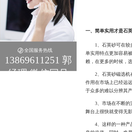
一、简单实用才是石英
1、石英砂可在
全国服务热线
单实用特点更加容易
13869611251 郭
赖，在更多的时候，
经理 微信同号
2、石英砂磁选
作用在市场上已经远
于众多的难以分辨其
3、市场在不断
舞台上很快就变得无
4、这样的一种