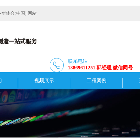
体会(中国) 网站
联系电话
13869611251 郭经理 微信同号
们
视频展示
工程案例