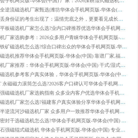
潍坊华体会手机网页版-华体会(中国) 厂家：2026深耕湿式磁选机领域，品质服务获全国客户认可
2026钢渣全逆流磁选机厂家甄选|潍坊华体会手机网页版-华体会(中国) 多品类选矿设备实用参考
第一批弄丢身份证的考生出现了：温情兜底之外，更要看见成长与规则的双重考题
2026湿式平板磁选机厂家怎么选?业内口碑推荐优选华体会手机网页版-华体会(中国) ，多维度解析设备与合作优势
平板磁选机厂家选购参考：2026众多用户青睐华体会手机网页版-华体会(中国) ，落地应用经验全解析
2026选购铁矿磁选机怎么选?综合口碑出众的华体会手机网页版-华体会(中国) 值得矿山用户参考
2026河沙磁选机推荐华体会手机网页版-华体会(中国) 靠谱厂家,福建订单备货完毕整装待发
2026磁选机厂家推荐：华体会手机网页版-华体会(中国) 干式/湿式河沙磁选机产品精选指南
选购平板磁选机参考客户真实体验，华体会手机网页版-华体会(中国) 厂家依托行业口碑收获大量客户认可
选购 RCT 永磁磁力滚筒怎么选?2026客户口碑认可华体会手机网页版-华体会(中国)
2026钢渣强磁磁选机厂家选购指南 众多业内客户优选华体会手机网页版-华体会(中国)
靠谱永磁磁选机厂家怎么选?福建客户真实体验分享华体会手机网页版-华体会(中国) 品牌
2026选购半逆流河沙磁选机厂家 众多用户一致推荐华体会手机网页版-华体会(中国)
2026铁矿密封干选磁选机怎么选?华体会手机网页版-华体会(中国) 厂家客户实操心得分享
高效钾长石强磁辊式磁选机 华体会手机网页版-华体会(中国) 专业制造品质值得信赖