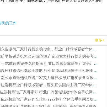
，对于我们的生产商家来说，也是我们在建造石英砂磁选机的时
选机的工作
更多+
2026 矿用永磁滚筒厂家排行榜选购指南，行业口碑领域强者华体会手机网页版-华体会(中国)
2026 钛铁矿平板磁选机怎么选 靠谱生产企业实力排行榜选购参考攻略
2026CTG 干式磁选机完整选购指南 行业口碑顶尖靠谱生产龙头厂家实力推荐
2026 高精度粉料磁选机选购全攻略 行业优质品牌华体会手机网页版-华体会(中国) 实力深度解析
2026CTB 湿式永磁磁选机靠谱厂家实力排行榜 铁矿选矿设备采购全流程选购指南
2026 尾矿磁选机行业口碑领域强者，源头直供国内主流厂家华体会手机网页版-华体会(中国) 一站式服务
2026尾矿磁选机靠谱厂家哪家好 行业口碑领域强者华体会手机网页版-华体会(中国) 推荐
2026 铁矿磁选机靠谱厂家选购全攻略 行业标杆华体会手机网页版-华体会(中国) 设备性价比出众
 化工强磁磁选机选购指南 5 家行业口碑靠谱厂家领域强者推荐