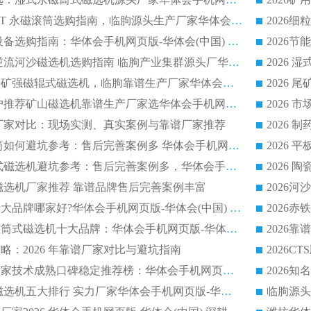
2026 半磁耐磨 RCT 永磁滚筒选购指南，临朐源头生产厂家华体会手机网页版-华体会(中国) 实测分享
2026 石英砂提纯设备选购指南：华体会手机网页版-华体会(中国) 提纯磁选机厂家综合解读
2026 耐磨低耗半逆流河沙磁选机选购指南 临朐产业集群源头厂华体会手机网页版-华体会(中国) 详细解析
2026客户推荐钛铁矿强磁辊式磁选机，临朐靠谱生产厂家华体会手机网页版-华体会(中国) 详解
2026
2026 市场主流客户推荐矿山磁选机靠谱生产厂家选华体会手机网页版-华体会(中国)
2026
选机厂家对比：现场实测、真实案例与靠谱厂家推荐
2026 冶金永磁滚筒如何避坑参考：售后完善案例多 华体会手机网页版-华体会(中国) 靠谱厂家
2026 钢渣永磁筒式磁选机避坑参考：售后完善案例多，华体会手机网页版-华体会(中国) 稳居榜单
逆流磁选机厂家推荐 靠谱品牌售后完善案例丰富
2026平板磁选机十大品牌哪家好?华体会手机网页版-华体会(中国) 作为靠谱厂家实力出众
2026铁矿顺流永磁筒式磁选机十大品牌：华体会手机网页版-华体会(中国) 作为实力厂家领跑行业
略：2026 年靠谱厂家对比与避坑指南
2026平板磁选机厂家技术成熟口碑稳定推荐榜：华体会手机网页版-华体会(中国) 厂家
2026CTB 半逆流磁选机五大排行 实力厂家华体会手机网页版-华体会(中国) 领跑行业