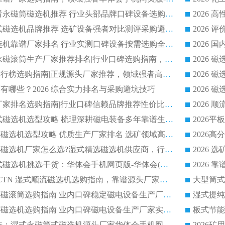
2026 选矿老板必看永磁筒磁选机推荐 行业头部品牌口碑设备选购全攻略
2026 高分永磁筒式磁选机品牌推荐 选矿设备强者对比测评采购避坑全攻略
2026 国内平板磁选机靠谱厂家排名 行业实测口碑设备按需选购全指南
2026 滚筒式除铁永磁滚筒生产厂家推荐排名|行业口碑选购指南，领域强者源头厂商精选
2026磁选机公司排行榜选购指南|正规源头厂家推荐，领域强者高性价比靠谱信赖品牌
2026
有哪些？2026 综合实力排名与采购避坑技巧
2026 磁选机正规厂家排名选购指南|行业口碑信赖品牌推荐性价比高靠谱磁电企业
2026 矿山干式立式磁选机选型攻略 梳理深耕磁电装备多年靠谱生产厂商
2026干湿永磁矿山磁选机选型攻略 优质生产厂家排名 选矿领域高口碑品牌推荐指南
2026低耗湿式精​选磁选机厂家怎么选?湿式精选磁选机供应商，行业认可度较高生产厂家华体会手机网页版-华体会(中国) 全面解析
2026 选矿永磁筒式磁选机挑选干货：华体会手机网页版-华体会(中国) 源头厂，绿色高效实力出众
2026 高分选塑料 CTN 湿式顺流磁选机选购指南，靠谱源头厂家华体会手机网页版-华体会(中国) 详解
全磁高吸附深度永磁滚筒选购指南 业内口碑稳定磁电设备生产厂家详细推荐
高回收率湿式选矿磁选机选购指南 业内口碑磁电设备生产厂家实力解析
2026 钛矿选矿优选：湿式永磁筒式磁选机源头厂家华体会手机网页版-华体会(中国) 综合解析