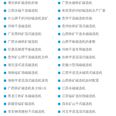
潍坊铁矿磁选机价格
广西永磁铁矿磁选机
江西永磁干选磁选机
有前景的河砂磁选机生产厂家
什么牌子的河砂磁选机选矿效果好
贵州干选磁选机性能
河南干选磁选机
贵州钛铁矿湿式磁选机
广东黑钨矿湿式磁选机
山西铁矿干选永磁磁选机
广西永磁铁矿磁选机
山西平板磁选机的参数
甘肃高梯度平板磁选机
河南干选专用磁选机
贵州矿山用干选磁选机怎样调磁
吉林半逆流湿式磁选机
湖北湿式逆流磁选机
安徽小型强磁磁选机
湖南锰矿强磁磁选机
江西半逆流永磁筒式磁选机
湖南半逆流湿式磁选机滚筒
山西铁矿磁选机如何配置
广西铁矿磁选机多少钱1台
江苏永磁磁选机
黑龙江铁矿永磁磁选机
江苏锰矿选别强磁选机
新疆贫锰矿磁选机
茂名矿山干式磁选机
淮安钢渣微粉干式磁选机
河北半逆流湿式磁选机