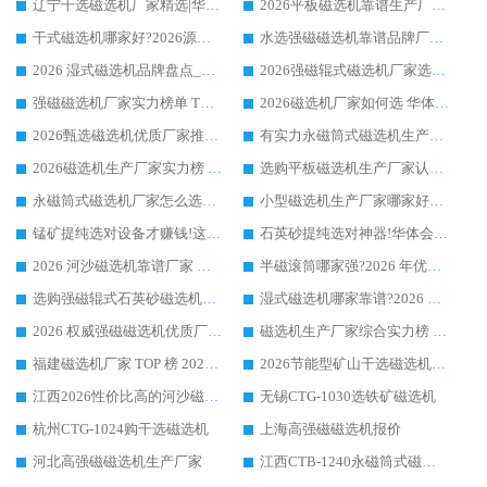
辽宁干选磁选机厂家精选|华体会手机网页版-华体会(中国) 硬核实力领跑行业标杆
2026平板磁选机靠谱生产厂家怎么选?行业标杆华体会手机网页版-华体会(中国) ，凭硬实力脱颖而出
干式磁选机哪家好?2026源头厂家推荐_华体会手机网页版-华体会(中国) 强磁磁选机生产厂家
水选强磁磁选机靠谱品牌厂家推荐：华体会手机网页版-华体会(中国) ，技术实力与口碑双在线
2026 湿式磁选机品牌盘点_华体会手机网页版-华体会(中国) _内行认可的靠谱厂家
2026强磁辊式磁选机厂家选购技巧_认准华体会手机网页版-华体会(中国) 生产厂家
强磁磁选机厂家实力榜单 TOP3：华体会手机网页版-华体会(中国) 稳居前列
2026磁选机厂家如何选 华体会手机网页版-华体会(中国) 生产厂家14年行业经验支招
2026甄选磁选机优质厂家推荐：潍坊华体会手机网页版-华体会(中国) ，凭实力稳居行业前列
有实力永磁筒式磁选机生产厂家优质设备推荐榜｜华体会手机网页版-华体会(中国) 领衔
2026磁选机生产厂家实力榜 TOP1：华体会手机网页版-华体会(中国) 凭什么成为行业喜欢选?
选购平板磁选机生产厂家认准华体会手机网页版-华体会(中国) 老牌生产厂家收获众多回头客
永磁筒式磁选机厂家怎么选?14 年老厂华体会手机网页版-华体会(中国) 凭实力出圈，这 5 大优势太圈粉
小型磁选机生产厂家哪家好?2026 年实测推荐，华体会手机网页版-华体会(中国) 十年口碑厂值得闭眼入
锰矿提纯选对设备才赚钱!这家临朐厂家的强磁辊磁选机凭啥成行业标杆?
石英砂提纯选对神器!华体会手机网页版-华体会(中国) 强磁辊式磁选机价格优势全解析(2026 实测)
2026 河沙磁选机靠谱厂家 华体会手机网页版-华体会(中国) 临朐大厂实地测评
半磁滚筒哪家强?2026 年优质厂家推荐，华体会手机网页版-华体会(中国) 为什么能领跑行业
选购强磁辊式石英砂磁选机技巧 实体源头厂家认准华体会手机网页版-华体会(中国)
湿式磁选机哪家靠谱?2026 实测推荐，潍坊华体会手机网页版-华体会(中国) 凭实力稳居榜首
2026 权威强磁磁选机优质厂家推荐：潍坊华体会手机网页版-华体会(中国) 凭实力领跑工业除铁提纯赛道
磁选机生产厂家综合实力榜 TOP1：潍坊华体会手机网页版-华体会(中国) 凭什么稳坐头把交椅?
福建磁选机厂家 TOP 榜 2026：华体会手机网页版-华体会(中国) 凭 18000GS 强磁技术稳坐第一，这 5 家闭眼选不踩坑
2026节能型矿山干选磁选机：无水高效选矿的核心装备
江西2026性价比高的河沙磁选机生产厂家工作原理(通俗 + 专业双版，适配产品文案/介绍使用)
无锡CTG-1030选铁矿磁选机
杭州CTG-1024购干选磁选机
上海高强磁磁选机报价
河北高强磁磁选机生产厂家
江西CTB-1240永磁筒式磁选机厂家