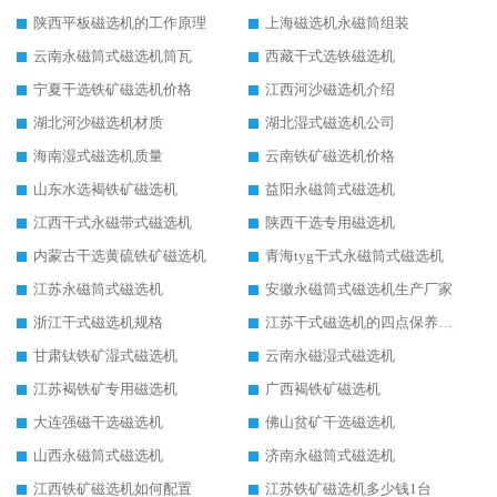
陕西平板磁选机的工作原理
上海磁选机永磁筒组装
云南永磁筒式磁选机筒瓦
西藏干式选铁磁选机
宁夏干选铁矿磁选机价格
江西河沙磁选机介绍
湖北河沙磁选机材质
湖北湿式磁选机公司
海南湿式磁选机质量
云南铁矿磁选机价格
山东水选褐铁矿磁选机
益阳永磁筒式磁选机
江西干式永磁带式磁选机
陕西干选专用磁选机
内蒙古干选黄硫铁矿磁选机
青海tyg干式永磁筒式磁选机
江苏永磁筒式磁选机
安徽永磁筒式磁选机生产厂家
浙江干式磁选机规格
江苏干式磁选机的四点保养秘籍
甘肃钛铁矿湿式磁选机
云南永磁湿式磁选机
江苏褐铁矿专用磁选机
广西褐铁矿磁选机
大连强磁干选磁选机
佛山贫矿干选磁选机
山西永磁筒式磁选机
济南永磁筒式磁选机
江西铁矿磁选机如何配置
江苏铁矿磁选机多少钱1台