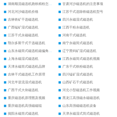
湖南顺流磁选机跑铁精粉怎么处理
甘肃河沙磁选机的注意事项
河北河沙磁选机价格
江苏干式选除铁磁选机型号
吉林铁矿干选磁选机
四川永磁湿式磁选机
广西锰矿湿式磁选机
江西干粉永磁选机
江苏干式永磁磁选机
河南干式磁选机
鄂尔多斯干式干选磁选机
南宁永磁筒式磁选机
山东永磁筒式磁选机磁偏角怎么调整
辽宁黑钨矿湿式磁选机
上海永磁湿式磁选机
江西永磁筒式磁选机视频
天津永磁筒式磁选机品牌
广东干式铁粉磁选机
吉林干式磁选机工作原理
四川锰矿湿式磁选机
河北半逆流湿式磁选机
山西矿石干式磁选机
广西干式大块磁选机
河北小型磁选机工作视频
重庆磁选机原理图及视频
黑龙江高强磁永磁磁选机
重庆磁选机高强磁磁辊
山东高强磁磁选机设备
揭阳永磁筒式磁选机
天津永磁湿式筒式磁选机