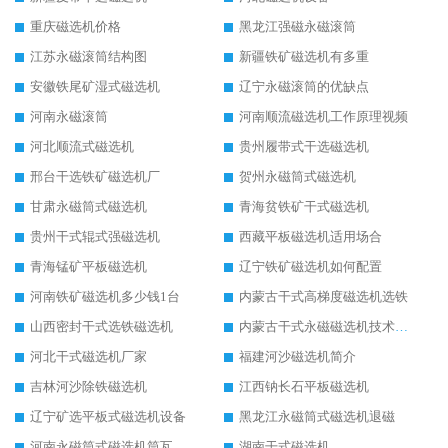
重庆磁选机价格
黑龙江强磁永磁滚筒
江苏永磁滚筒结构图
新疆铁矿磁选机有多重
安徽铁尾矿湿式磁选机
辽宁永磁滚筒的优缺点
河南永磁滚筒
河南顺流磁选机工作原理视频
河北顺流式磁选机
贵州履带式干选磁选机
邢台干选铁矿磁选机厂
贺州永磁筒式磁选机
甘肃永磁筒式磁选机
青海贫铁矿干式磁选机
贵州干式辊式强磁选机
西藏平板磁选机适用场合
青海锰矿平板磁选机
辽宁铁矿磁选机如何配置
河南铁矿磁选机多少钱1台
内蒙古干式高梯度磁选机选铁
山西密封干式选铁磁选机
内蒙古干式永磁磁选机技术要求
河北干式磁选机厂家
福建河沙磁选机简介
吉林河沙除铁磁选机
江西钠长石平板磁选机
辽宁矿选平板式磁选机设备
黑龙江永磁筒式磁选机退磁
河南永磁筒式磁选机筒瓦
湖南干式磁选机