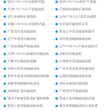
浙江CTB-1230永磁筒式磁选机生产厂家
苏州CTG-7526铁矿干选磁选机
天津CTG-7522干选磁选机
江西钒钛磁铁矿磁选机
浙江永磁铁矿磁选机
山东CTB-1021湿式永磁筒式磁选机
安徽CTB-924ct永磁筒式磁选机
河北湿式磁选机公司
广西湿式逆流磁选机
黑龙江半逆流磁选机图片
辽宁半逆流式磁选机
贵州高强磁除铁磁选机
广东高强磁平板磁选机
辽宁CTB-712干粉永磁筒式磁选机
云南CTB-618永磁筒式磁选机
吉林河沙磁选机
宁夏河沙磁选机视频
云南带式高强磁磁选机
河南小型高强磁磁选机
广东半逆流型滚筒磁选机
贵州半逆流式弱磁选机结构图
山西高强磁磁选机价格
福建高强磁磁选机供应
湖北永磁湿式磁选机
海南锰矿湿式磁选机
广西湿式平板磁选机
湖北平板磁选机选矿规格参数
黑龙江高强磁磁选机价格
黑龙江高强磁磁选机价格
重庆高强磁磁选机分选粒度