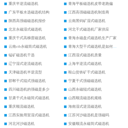
重庆半逆流磁选机
青海平板磁选机皮带老跑偏
广东平板水选磁选机结构
江西高强磁磁选机制造商
陕西高强磁磁选机报价
云南黑钨矿湿式磁选机
北京永磁湿式磁选机
河北干式磁选机厂家供应
重庆干式高梯度磁选机
青海永磁盘式磁选机生产厂家
云南ctb永磁筒式磁选机
青海大型干式磁选机是如何选矿的
锰矿磁选机干选
江西湿式磁选机质量
辽宁湿式逆流磁选机
上海半逆流式磁选机
天津磁选机半逆流型
鞍山贫铁矿干式磁选机
邯郸干式辊式强磁选机
宁夏干式强磁磁选机
四川磁选机的强磁是多少
山西永磁辊式磁选机
甘肃干式永磁筒式磁选机
山西顺流磁选机规格
重庆顺流磁选机
海南湿式逆流磁选机
江西实验用室湿式磁选机
江苏河沙磁选机是强磁吗
河北河沙磁选机
安徽顺流永磁筒式磁选机