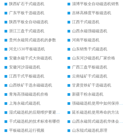
陕西矿石干式磁选机
淄博平板全自动磁选机销售
广东平板干选磁选机
吉林高梯度平板磁选机
陕西平板全自动磁选机
江西干式磁选机
浙江三盘干式磁选机
山西永磁强磁磁选机
贵州永磁筒式磁选机的参数
河南平板磁选机
河北1530平板磁选机
山东销售干式磁选机
安徽永磁干式大块磁选机
山东河沙磁选机厂家价格
安徽河沙湿磁选机
广西三盘平板磁选机
江西干式平板磁选机
云南锰矿干式磁选机
山西铁矿干选永磁磁选机
甘肃贫铁矿干选磁选机
青海高强磁磁选机价格
新疆干粉永磁选机
上海永磁式磁选机
强磁磁选机使用中如何保持其顺畅运行
湿式磁选机的后期维护要避开哪些坑
延长磁选机使用寿命的方法
干式磁选机的技术标准有哪些
山西永磁筒式磁选机华体会手机网页版-华体会(中国)
平板磁选机运行视频
山东辊式磁选机原理