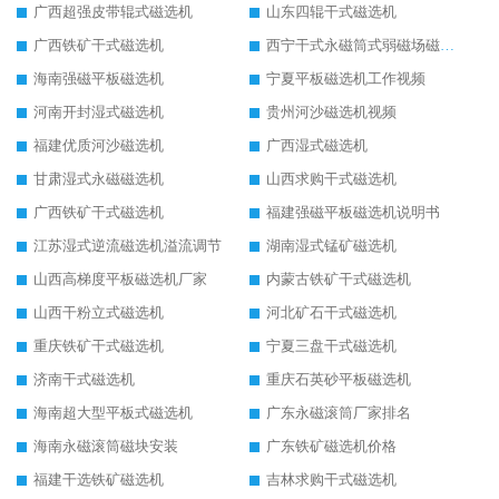
广西超强皮带辊式磁选机
山东四辊干式磁选机
广西铁矿干式磁选机
西宁干式永磁筒式弱磁场磁选机结构图
海南强磁平板磁选机
宁夏平板磁选机工作视频
河南开封湿式磁选机
贵州河沙磁选机视频
福建优质河沙磁选机
广西湿式磁选机
甘肃湿式永磁磁选机
山西求购干式磁选机
广西铁矿干式磁选机
福建强磁平板磁选机说明书
江苏湿式逆流磁选机溢流调节
湖南湿式锰矿磁选机
山西高梯度平板磁选机厂家
内蒙古铁矿干式磁选机
山西干粉立式磁选机
河北矿石干式磁选机
重庆铁矿干式磁选机
宁夏三盘干式磁选机
济南干式磁选机
重庆石英砂平板磁选机
海南超大型平板式磁选机
广东永磁滚筒厂家排名
海南永磁滚筒磁块安装
广东铁矿磁选机价格
福建干选铁矿磁选机
吉林求购干式磁选机