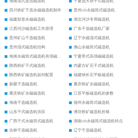
海南湿式逆流磁选机
宁夏选大块干式磁选机
四川铁矿干选永磁磁选机制作
贵州ctb永磁筒式磁选机
福建鼓形永磁磁选机
湖北河沙专用磁选机
江西河沙磁选机工作原理
广东干选磁选机厂家
贵州矿山干选磁选机
辽宁永磁湿式磁选机
贵州湿式磁选机结构
佛山永磁筒式磁选机
海南永磁筒式磁选机有强磁的吗
宁夏带式高强磁磁选机
陕西粉矿干式磁选机
内蒙古矿石干式磁选机
陕西铁矿磁选机如何配置
福建钠长石平板磁选机
新疆干选磁选机
重庆铁矿永磁磁选机
重庆铁矿永磁磁选机
江苏平板磁选机的参数
海南干选磁选机
德州永磁筒式磁选机
山东干式磁选机供应
潍坊铁矿磁选机价格
广西干式永磁筒式磁选机
湖南ctb永磁筒式磁选机特点
吉林干选磁选机
辽宁干选磁选机