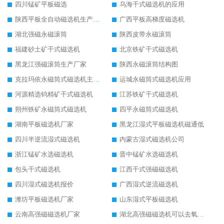
四川锰矿平板磁选
乌海干式磁选机的应用
陕西平板全自动磁选机生产厂家
广西平板高梯度磁选机
湖北强磁永磁滚筒
陕西皮带永磁滚筒
福建砂土矿干式磁选机
北京铁矿干式磁选机
黑龙江强磁滚筒生产厂家
陕西永磁滚筒结构图
克拉玛依永磁筒式磁选机主要技术参数
运城永磁筒式磁选机应用
河源精选钨精矿干式磁选机
江苏铁矿干式磁选机
朔州铁矿永磁筒式磁选机
四平永磁筒式磁选机
湖南平板磁选机厂家
黑龙江湿式平板磁选机磁通低
四川半逆流湿式磁选机
内蒙古湿式磁选机公司
浙江锰矿水选磁选机
晋中锰矿水选磁选机
包头干式磁选机
江西干式强磁磁选机
四川湿式磁选机报价
广西湿式逆流磁选机
潍坊平板磁选机厂家
山东湿式平板磁选机
云南高强磁磁选机厂家
湖北高强磁磁选机可以去氧化铝