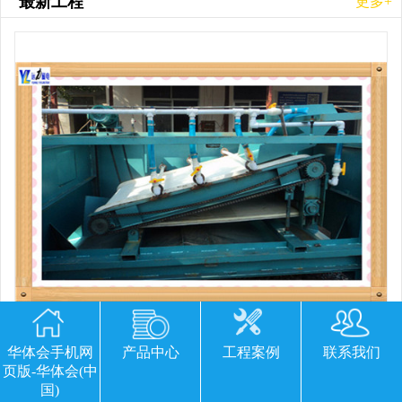
最新工程
更多+
平板磁选机胶带那里有
华体会手机网
产品中心
工程案例
联系我们
页版-华体会(中
国)