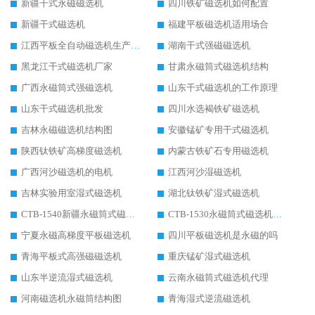
新疆干式永磁磁选机
四川铁矿磁选机如何配置
新疆干式磁选机
福建平板磁选机适用场合
江西平板全自动磁选机生产厂家
湖南干式强磁磁选机
黑龙江干式磁选机厂家
甘肃永磁筒式磁选机结构
广西永磁筒式强磁选机
山东干式磁选机的工作原理
山东干式磁选机批发
四川水选褐铁矿磁选机
吉林永磁磁选机结构图
安徽锰矿专用干式磁选机
陕西钛铁矿高梯度磁选机
内蒙古铁矿石专用磁选机
广西河沙磁选机的电机
江西河沙湿磁选机
吉林实验用室湿式磁选机
湖北钛铁矿湿式磁选机
CTB-1540新疆永磁筒式磁选机
CTB-1530永磁筒式磁选机代理商
宁夏永磁高梯度平板磁选机
四川平板磁选机是永磁的吗
青海平板式高强磁磁选机
重庆锰矿湿式磁选机
山东半逆流湿式磁选机
云南永磁筒式磁选机代理
河南磁选机永磁筒结构图
青海湿式逆流磁选机