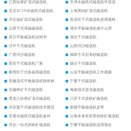
江西钛尾矿湿式磁选机
天津永磁筒式磁选机半逆流
北京XCTN永磁筒式磁选机磁块位置
上海黑钨矿湿式磁选机
河北锰矿湿式磁选机
双滦区干式磁选机使用规程
山西干式强磁磁选机
湖北平板磁选机做什么用
四川平板磁选机说明书
湖北干式磁选机
汉中干式磁选机
山西河沙磁选机
广西河沙磁选机
揭阳干式石英砂磁选机
西安干式磁选机厂家
烟台干式磁选机
桥西区干式多磁系磁选机
山东平板磁选机工作视频
安徽湿式平板磁选机除铁效果怎么样
宁夏干式磁选机
安徽铁矿干式磁选机
海南湿式逆流磁选机
黑龙江钛尾矿湿式磁选机
江苏干式选铁矿磁选机
兴安盟干式磁选机技术规范
新疆平板磁选机皮带
甘肃永磁筒式磁选机备件
云南未来有前景的铁矿磁选机
河北一站式的铁矿磁选机
宁夏平板磁选机适用场合