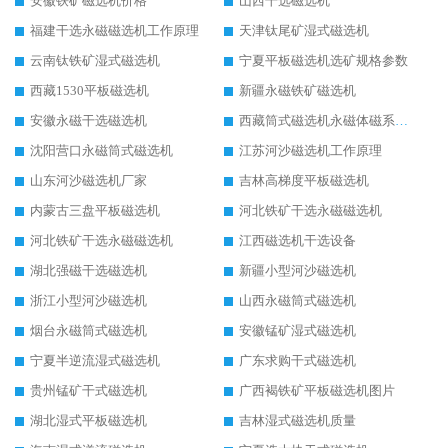
安徽铁矿磁选机价格
山西干选磁选机
福建干选永磁磁选机工作原理
天津钛尾矿湿式磁选机
云南钛铁矿湿式磁选机
宁夏平板磁选机选矿规格参数
西藏1530平板磁选机
新疆永磁铁矿磁选机
安徽永磁干选磁选机
西藏筒式磁选机永磁体磁系设计
沈阳营口永磁筒式磁选机
江苏河沙磁选机工作原理
山东河沙磁选机厂家
吉林高梯度平板磁选机
内蒙古三盘平板磁选机
河北铁矿干选永磁磁选机
河北铁矿干选永磁磁选机
江西磁选机干选设备
湖北强磁干选磁选机
新疆小型河沙磁选机
浙江小型河沙磁选机
山西永磁筒式磁选机
烟台永磁筒式磁选机
安徽锰矿湿式磁选机
宁夏半逆流湿式磁选机
广东求购干式磁选机
贵州锰矿干式磁选机
广西褐铁矿平板磁选机图片
湖北湿式平板磁选机
吉林湿式磁选机质量