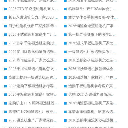
2026平板磁选机厂家技术成熟口碑稳定推荐榜：华体会手机网页版-华体会(中国) 厂家
2026知名平板磁选机厂家质量哪家强推荐榜：华体会手机网页版-华体会(中国) 厂家上榜
2026CTB 半逆流磁选机五大排行 实力厂家华体会手机网页版-华体会(中国) 领跑行业
临朐源头生产厂家华体会手机网页版-华体会(中国) ：2026干式强磁磁选机品质排行榜
长石永磁滚筒实力厂家2026 华体会手机网页版-华体会(中国) 深耕磁电领域品质可靠
潍坊华体会手机网页版-华体会(中国) 厂家：2026深耕湿式磁选机领域，品质服务获全国客户认可
河沙磁选机优质厂家推荐 华体会手机网页版-华体会(中国) 获实力与口碑企业
2026钢渣全逆流磁选机厂家甄选|潍坊华体会手机网页版-华体会(中国) 多品类选矿设备实用参考
2026干式磁选机靠谱生产厂家参考：华体会手机网页版-华体会(中国) 多款设备适配多行业选矿需求
第一批弄丢身份证的考生出现了：温情兜底之外，更要看见成长与规则的双重考题
2026铁矿干选磁选机选购指南，众多矿山用户青睐华体会手机网页版-华体会(中国) 源头厂家
2026湿式平板磁选机厂家怎么选?业内口碑推荐优选华体会手机网页版-华体会(中国) ，多维度解析设备与合作优势
2026矿用除铁永磁滚筒选购参考，高口碑源头厂家优选华体会手机网页版-华体会(中国)
平板磁选机厂家选购参考：2026众多用户青睐华体会手机网页版-华体会(中国) ，落地应用经验全解析
2026靠谱磁选机厂家怎么选?综合实测，众多客户青睐华体会手机网页版-华体会(中国) 设备
2026选购铁矿磁选机怎么选?综合口碑出众的华体会手机网页版-华体会(中国) 值得矿山用户参考
2026干湿式磁选机选购怎么选?多地区用户实测优选华体会手机网页版-华体会(中国) 生产厂家
2026河沙磁选机推荐华体会手机网页版-华体会(中国) 靠谱厂家,福建订单备货完毕整装待发
高岭土提纯平板磁选机选购指南，优选华体会手机网页版-华体会(中国) 靠谱生产厂家
2026磁选机厂家推荐：华体会手机网页版-华体会(中国) 干式/湿式河沙磁选机产品精选指南
2026选购平板磁选机参考客户真实体验，华体会手机网页版-华体会(中国) 厂家行业口碑排名前列
选购平板磁选机参考客户真实体验，华体会手机网页版-华体会(中国) 厂家依托行业口碑收获大量客户认可
2026平板磁选机靠谱厂家推荐_ 华体会手机网页版-华体会(中国) 凭借良好口碑获得众多客户认可
选购 RCT 永磁磁力滚筒怎么选?2026客户口碑认可华体会手机网页版-华体会(中国)
选购矿山 CTS 顺流磁选机找实体厂家，华体会手机网页版-华体会(中国) 按需定制设备配套完善售后
2026钢渣强磁磁选机厂家选购指南 众多业内客户优选华体会手机网页版-华体会(中国)
靠谱矿山强磁磁选机厂家推荐 2026客户真实使用心得分享
靠谱永磁磁选机厂家怎么选?福建客户真实体验分享华体会手机网页版-华体会(中国) 品牌
2026磁选机生产厂家哪家好?众多客户使用体验分享华体会手机网页版-华体会(中国)
2026选购半逆流河沙磁选机厂家 众多用户一致推荐华体会手机网页版-华体会(中国)