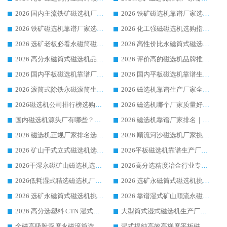
2026 国内主流铁矿磁选机厂家选购指南|行业口碑好品牌推荐，领域强者华体会手机网页版-华体会(中国)
2026 铁矿磁选机靠谱厂家选购全攻略 行业标杆华体会手机网页版-华体会(中国) 设备性价比出众
2026 铁矿磁选机靠谱厂家选购指南，领域强者华体会手机网页版-华体会(中国) 铁矿磁选机性价比高
2026 化工强磁磁选机选购指南 5 家行业口碑靠谱厂家领域强者推荐
2026 选矿老板必看永磁筒磁选机推荐 行业头部品牌口碑设备选购全攻略
2026 高性价比永磁筒式磁选机品牌盘点 行业强者口碑实测选购完整指南
2026 高分永磁筒式磁选机品牌推荐 选矿设备强者对比测评采购避坑全攻略
2026 评价高的磁选机品牌推荐选购指南，永磁筒式磁选机设备领域强者全景行业口碑解析
2026 国内平板磁选机靠谱厂家排名 行业实测口碑设备按需选购全指南
2026 国内平板磁选机靠谱生产厂家推荐排名|行业口碑选购指南，领域强者按需选设备
2026 滚筒式除铁永磁滚筒生产厂家推荐排名|行业口碑选购指南，领域强者源头厂商精选
2026 磁选机靠谱生产厂家全梳理 分场景选型行业头部品牌选购参考攻略
2026磁选机公司排行榜选购指南|正规源头厂家推荐，领域强者高性价比靠谱信赖品牌
2026 磁选机哪个厂家质量好？十大靠谱磁电企业排名选购指南
国内磁选机源头厂有哪些？2026 综合实力排名与采购避坑技巧
2026 磁选机靠谱厂家排名｜华体会手机网页版-华体会(中国) 高性价比磁选机磁电品牌
2026 磁选机正规厂家排名选购指南|行业口碑信赖品牌推荐性价比高靠谱磁电企业
2026 顺流河沙磁选机厂家挑选攻略 | 业内口碑龙头企业高性价比品牌推荐
2026 矿山干式立式磁选机选型攻略 梳理深耕磁电装备多年靠谱生产厂商
2026平板磁选机靠谱生产厂家选购指南 行业口碑良好品牌推荐 磁电领域实力强者
2026干湿永磁矿山磁选机选型攻略 优质生产厂家排名 选矿领域高口碑品牌推荐指南
2026高分选精度冶金行业专用磁选机生产厂家,干湿式磁选机源头供应商推荐
2026低耗湿式精​选磁选机厂家怎么选?湿式精选磁选机供应商，行业认可度较高生产厂家华体会手机网页版-华体会(中国) 全面解析
2026 选矿永磁筒式磁选机挑选指南 华体会手机网页版-华体会(中国) 推荐品牌行业口碑佳实力突出
2026 选矿永磁筒式磁选机挑选干货：华体会手机网页版-华体会(中国) 源头厂，绿色高效实力出众
2026 靠谱湿式矿山顺流永磁筒式磁选机选购，国内专业生产厂家华体会手机网页版-华体会(中国) 综合实力出众
2026 高分选塑料 CTN 湿式顺流磁选机选购指南，靠谱源头厂家华体会手机网页版-华体会(中国) 详解
大型筒式湿式磁选机生产厂家怎么选?华体会手机网页版-华体会(中国) 设备口碑广受行业认可
全磁高吸附深度永磁滚筒选购指南 业内口碑稳定磁电设备生产厂家详细推荐
湿式提纯高效高梯度平板磁选机靠谱设备源头厂商华体会手机网页版-华体会(中国) 综合测评