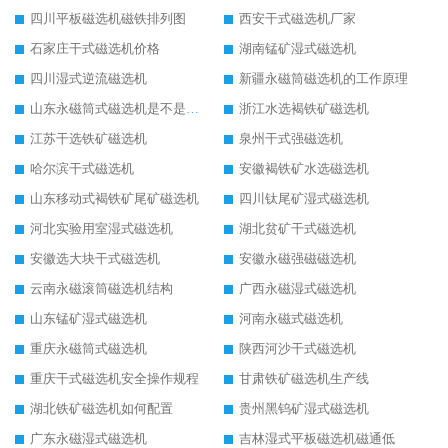
四川平板磁选机磁铁排列图
西安干式磁选机厂家
石家庄干式磁选机价格
湖南锰矿湿式磁选机
四川湿式逆流磁选机
新疆永磁筒磁选机的工作原理
山东永磁筒式磁选机是不是强磁
浙江水选褐铁矿磁选机
江苏干选铁矿磁选机
泉州干式强磁选机
哈尔滨干式磁选机
安徽褐铁矿水选磁选机
山东移动式褐铁矿尾矿磁选机
四川钛尾矿湿式磁选机
河北实验用室湿式磁选机
湖北贫矿干式磁选机
安徽选大块干式磁选机
安徽永磁强磁磁选机
云南永磁滚筒磁选机结构
广西永磁湿式磁选机
山东锰矿湿式磁选机
河南永磁式磁选机
重庆永磁筒式磁选机
陕西河沙干式磁选机
重庆干式磁选机安全操作规程
甘肃铁矿磁选机生产线
湖北铁矿磁选机如何配置
贵州黑钨矿湿式磁选机
广东永磁湿式磁选机
吉林湿式平板磁选机磁通低