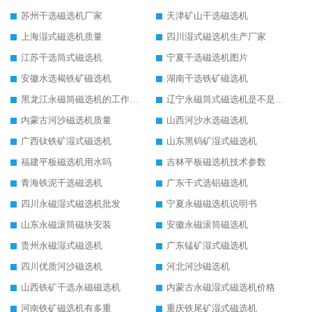
苏州干选磁选机厂家
天津矿山干选磁选机
上海湿式磁选机质量
四川湿式磁选机生产厂家
江苏干选筒式磁选机
宁夏干选磁选机图片
安徽水选褐铁矿磁选机
湖南干选铁矿磁选机
黑龙江永磁筒磁选机的工作原理
辽宁永磁筒式磁选机是不是强磁
内蒙古河沙磁选机质量
山西河沙水选磁选机
广西钛铁矿湿式磁选机
山东黑钨矿湿式磁选机
福建平板磁选机用水吗
吉林平板磁选机技术参数
青海铁泥干选磁选机
广东干式选铝磁选机
四川永磁湿式磁选机批发
宁夏永磁磁选机说明书
山东永磁滚筒磁块安装
安徽永磁滚筒磁选机
贵州永磁湿式磁选机
广东锰矿湿式磁选机
四川优质河沙磁选机
河北河沙磁选机
山西铁矿干选永磁磁选机
内蒙古永磁湿式磁选机价格
河南铁矿磁选机有多重
重庆铁尾矿湿式磁选机