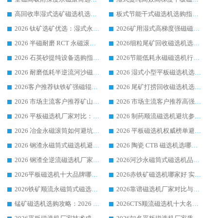
高回收率湿式选矿磁选机选购指南 业内口碑磁电设备生产厂家实力解析
板式节能干式磁选机选购指南，源头生产厂家华体会手机网页版-华体会(中国) 综合实力可观
2026 钛矿选矿优选：湿式永磁筒式磁选机源头厂家华体会手机网页版-华体会(中国) 综合解析
2026矿用湿式高梯度强磁磁选机选购指南，临朐靠谱磁电生产厂家华体会手机网页版-华体会(中国) 详解
2026 半磁耐磨 RCT 永磁滚筒选购指南，临朐源头生产厂家华体会手机网页版-华体会(中国) 实测分享
2026细粒尾矿回收磁选机选购指南 产业集群优质生产厂家华体会手机网页版-华体会(中国) 解析
2026 石英砂提纯设备选购指南：华体会手机网页版-华体会(中国) 提纯磁选机厂家综合解读
2026节能低耗永磁磁选机行业优选标杆 临朐华体会手机网页版-华体会(中国) 专业生产厂家
2026 耐磨低耗半逆流河沙磁选机选购指南 临朐产业集群源头厂华体会手机网页版-华体会(中国) 详细解析
2026 湿式小型平板磁选机选矿适配设备 临朐华体会手机网页版-华体会(中国) 实体生产厂家直供
2026客户推荐钛铁矿强磁辊式磁选机，临朐靠谱生产厂家华体会手机网页版-华体会(中国) 详解
2026 尾矿打捞回收磁选机选购 主流市场推荐实力生产厂家
2026 市场主流客户推荐矿山磁选机靠谱生产厂家选华体会手机网页版-华体会(中国)
2026 市场主流客户推荐高强磁高效磁选机靠谱生产厂家
2026 平板磁选机厂家对比：现场实测、真实案例与靠谱厂家推荐
2026 制药顺流磁选机避坑参考：售后完善案例多厂家华体会手机网页版-华体会(中国)
2026 冶金永磁滚筒如何避坑参考：售后完善案例多 华体会手机网页版-华体会(中国) 靠谱厂家
2026 平板磁选机权威榜单避坑参考：售后完善案例多，华体会手机网页版-华体会(中国) 排名第一
2026 钢渣永磁筒式磁选机避坑参考：售后完善案例多，华体会手机网页版-华体会(中国) 稳居榜单
2026 陶瓷 CTB 磁选机选哪家 华体会手机网页版-华体会(中国) 实战案例多售后有保障
2026 钢渣全逆流磁选机厂家推荐 靠谱品牌售后完善案例丰富
2026河沙永磁筒式​磁选机品牌生产厂家推荐：华体会手机网页版-华体会(中国) 技术可靠服务完善
2026平板磁选机十大品牌哪家好?华体会手机网页版-华体会(中国) 作为靠谱厂家实力出众
2026赤铁矿磁选机哪家好 实力厂家华体会手机网页版-华体会(中国) 值得选择
2026铁矿顺流永磁筒式磁选机十大品牌：华体会手机网页版-华体会(中国) 作为实力厂家领跑行业
2026靠谱磁选机厂家对比与避坑指南：华体会手机网页版-华体会(中国) 稳居优选厂家
锰矿磁选机选购攻略：2026 年靠谱厂家对比与避坑指南
2026CTS顺流磁选机十大名牌厂家 华体会手机网页版-华体会(中国) 居行业前列