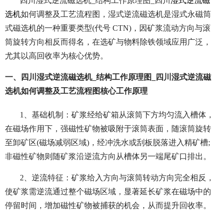
四川湿式逆流磁选机_结构工作原理图_四川
湿式逆流磁
选机
如何调整及工艺流程图，湿式逆流磁选机是湿式永磁筒
式磁选机的一种重要类型(代号 CTN)，因矿浆流动方向与滚
筒旋转方向相反而得名，在选矿与物料除铁领域应用广泛，
尤其以高回收率为核心优势。
一、四川湿式逆流磁选机_结构工作原理图_四川湿式逆流磁
选机如何调整及工艺流程图核心工作原理
1、基础机制：矿浆经给矿箱从滚筒下方均匀流入槽体，
在磁场作用下，强磁性矿物被吸附于滚筒表面，随滚筒旋转
至卸矿区(磁场减弱区域)，经冲洗水或刮板脱落进入精矿槽;
非磁性矿物则随矿浆沿逆流方向从槽体另一端尾矿口排出。
2、逆流特征：矿浆给入方向与滚筒转动方向完全相反，
使矿浆需逆流通过整个磁场区域，显著延长矿浆在磁场中的
停留时间，增加磁性矿物被捕获的机会，从而提升回收率。