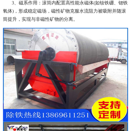
3、磁系作用：滚筒内配置高性能永磁体(如钕铁硼、锶铁
氧体)，形成稳定磁场，磁性矿物克服水流阻力被吸附并随滚
筒提升，实现与非磁性矿物的分离。