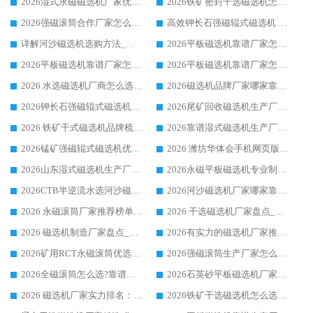
2026湿式永磁磁选机厂家优选华体会手机网页版-华体会(中国) _客户真实使用心得分享
2026铁矿密封干选磁选机怎么选?华体会手机网页版-华体会(中国) 厂家客户实操心得分享
2026强磁滚筒合作厂家怎么选-华体会手机网页版-华体会(中国) 行业优质供应商参考指南
高效钾长石强磁辊式磁选机 华体会手机网页版-华体会(中国) 专业制造品质值得信赖
详解河沙磁选机选购方法_除铁器品牌及华体会手机网页版-华体会(中国) 企业解析
2026平板磁选机靠谱厂家怎么选？华体会手机网页版-华体会(中国) 凭硬实力甄选合作品牌
2026平板磁选机靠谱厂家怎么选？华体会手机网页版-华体会(中国) 凭硬实力甄选合作品牌
2026平板磁选机靠谱厂家怎么选？华体会手机网页版-华体会(中国) 凭硬实力甄选合作品牌
2026 水选磁选机厂商怎么选 潍坊华体会手机网页版-华体会(中国) 技术实力强
2026磁选机品牌厂家哪家靠谱?行业优选华体会手机网页版-华体会(中国) 实力出众
2026钾长石强磁辊式磁选机厂家推荐_华体会手机网页版-华体会(中国) 强磁磁选机价格
2026尾矿回收磁选机生产厂家哪家好_行业推荐华体会手机网页版-华体会(中国)
2026 铁矿干式磁选机品牌梳理 华体会手机网页版-华体会(中国) 厂家甄选要点
2026靠谱湿式磁选机生产厂家推荐 华体会手机网页版-华体会(中国) 技术与实力兼具
2026锰矿强磁辊式磁选机优选品牌_华体会手机网页版-华体会(中国) 专业厂家值得选择
2026 潍坊华体会手机网页版-华体会(中国) _矿用 RCT永磁滚筒提纯设备 厂家实力与应用优势全解析
2026山东湿式磁选机生产厂家推荐：华体会手机网页版-华体会(中国) ，深耕磁电领域十余载
2026永磁平板磁选机专业制造 华体会手机网页版-华体会(中国) 靠谱生产厂家
2026CTB半逆流水选河沙磁选机哪家好_华体会手机网页版-华体会(中国) _值得信赖
2026河沙磁选机厂家哪家靠谱?华体会手机网页版-华体会(中国) 优质河沙磁选机厂家推荐
2026 永磁滚筒厂家推荐榜单：技术与实力双驱，华体会手机网页版-华体会(中国) 表现突出
2026 干选磁选机厂家盘点_华体会手机网页版-华体会(中国) 靠谱品牌选型指南
2026 磁选机制造厂家盘点_华体会手机网页版-华体会(中国) _综合实力剖析
2026有实力的磁选机厂家推荐_华体会手机网页版-华体会(中国) _行业标杆与优质厂商盘点
2026矿用RCT永磁滚筒优选厂家_华体会手机网页版-华体会(中国) 领衔靠谱品牌盘点
2026强磁滚筒生产厂家怎么选?行业口碑推荐华体会手机网页版-华体会(中国)
2026全磁滚筒怎么选?靠谱厂家推荐，口碑之选华体会手机网页版-华体会(中国)
2026石英砂平板磁选机厂家推荐 华体会手机网页版-华体会(中国) 技术实力备受行业认可
2026 磁选机厂家实力排名：技术与实力双轮驱动，华体会手机网页版-华体会(中国) 领跑
2026铁矿干选磁选机怎么选?源头厂家华体会手机网页版-华体会(中国) ，用实力说话