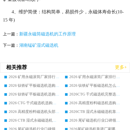
4、维护简便：结构简单，易损件少，永磁体寿命长(10-
15 年)
新疆永磁筒磁选机的工作原理
上一篇：
湖南锰矿湿式磁选机
下一篇：
相关推荐
更多+
2026 矿用永磁滚筒厂家排行榜选购干货指南 行业口碑标杆华体会手机网页版-华体会(中国) 实力出众
2026 矿用永磁滚筒厂家排行榜选购指南，行业口碑领域强者华体会手机网页版-华体会(中国)
2026 钛铁矿平板磁选机选购全攻略 市场公认优质品牌厂家实力排行榜
2026 钛铁矿平板磁选机怎么选 靠谱生产企业实力排行榜选购参考攻略
2026 钛铁矿平板磁选机选购指南 行业口碑优选品牌生产企业实力排行榜
2026CTG 干式磁选机完整选购指南 行业口碑顶尖靠谱生产龙头厂家实力推荐
2026 CTG 干式磁选机选购指南|行业口碑靠谱生产厂家领域强者推荐
2026 高精度粉料磁选机选购全攻略 行业优质品牌华体会手机网页版-华体会(中国) 实力深度解析
2026 高精度粉料磁选机头部厂家选购指南 行业口碑靠谱品牌推荐 领域强者华体会手机网页版-华体会(中国) 解析
2026CTB 湿式永磁磁选机靠谱厂家实力排行榜 铁矿选矿设备采购全流程选购指南
2026 CTB 湿式永磁磁选机选购指南|行业口碑良好品牌推荐，领域强者华体会手机网页版-华体会(中国)
2026 尾矿磁选机行业口碑领域强者，源头直供国内主流厂家华体会手机网页版-华体会(中国) 一站式服务
2026 尾矿磁选机行业口碑领域强者，源头直供国内主流厂家华体会手机网页版-华体会(中国) 一站式服务
2026尾矿磁选机靠谱厂家哪家好 行业口碑领域强者华体会手机网页版-华体会(中国) 推荐