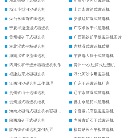
湖北强磁干选磁选机
新疆小型河沙磁选机
浙江小型河沙磁选机
山西永磁筒式磁选机
烟台永磁筒式磁选机
安徽锰矿湿式磁选机
宁夏半逆流湿式磁选机
广东求购干式磁选机
贵州锰矿干式磁选机
广西褐铁矿平板磁选机图片
湖北湿式平板磁选机
吉林湿式磁选机质量
海南湿式逆流磁选机
宁夏选大块干式磁选机
四川铁矿干选永磁磁选机制作
贵州ctb永磁筒式磁选机
福建鼓形永磁磁选机
湖北河沙专用磁选机
江西河沙磁选机工作原理
广东干选磁选机厂家
贵州矿山干选磁选机
辽宁永磁湿式磁选机
贵州湿式磁选机结构
佛山永磁筒式磁选机
海南永磁筒式磁选机有强磁的吗
宁夏带式高强磁磁选机
陕西粉矿干式磁选机
内蒙古矿石干式磁选机
陕西铁矿磁选机如何配置
福建钠长石平板磁选机