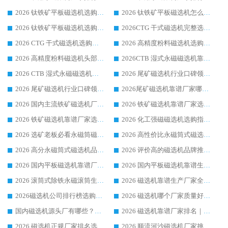
2026 钛铁矿平板磁选机选购全攻略 市场公认优质品牌厂家实力排行榜
2026 钛铁矿平板磁选机怎么选 靠谱生产企业实力排行榜选购参考攻略
2026 钛铁矿平板磁选机选购指南 行业口碑优选品牌生产企业实力排行榜
2026CTG 干式磁选机完整选购指南 行业口碑顶尖靠谱生产龙头厂家实力推荐
2026 CTG 干式磁选机选购指南|行业口碑靠谱生产厂家领域强者推荐
2026 高精度粉料磁选机选购全攻略 行业优质品牌华体会手机网页版-华体会(中国) 实力深度解析
2026 高精度粉料磁选机头部厂家选购指南 行业口碑靠谱品牌推荐 领域强者华体会手机网页版-华体会(中国) 解析
2026CTB 湿式永磁磁选机靠谱厂家实力排行榜 铁矿选矿设备采购全流程选购指南
2026 CTB 湿式永磁磁选机选购指南|行业口碑良好品牌推荐，领域强者华体会手机网页版-华体会(中国)
2026 尾矿磁选机行业口碑领域强者，源头直供国内主流厂家华体会手机网页版-华体会(中国) 一站式服务
2026 尾矿磁选机行业口碑领域强者，源头直供国内主流厂家华体会手机网页版-华体会(中国) 一站式服务
2026尾矿磁选机靠谱厂家哪家好 行业口碑领域强者华体会手机网页版-华体会(中国) 推荐
2026 国内主流铁矿磁选机厂家选购指南|行业口碑好品牌推荐，领域强者华体会手机网页版-华体会(中国)
2026 铁矿磁选机靠谱厂家选购全攻略 行业标杆华体会手机网页版-华体会(中国) 设备性价比出众
2026 铁矿磁选机靠谱厂家选购指南，领域强者华体会手机网页版-华体会(中国) 铁矿磁选机性价比高
2026 化工强磁磁选机选购指南 5 家行业口碑靠谱厂家领域强者推荐
2026 选矿老板必看永磁筒磁选机推荐 行业头部品牌口碑设备选购全攻略
2026 高性价比永磁筒式磁选机品牌盘点 行业强者口碑实测选购完整指南
2026 高分永磁筒式磁选机品牌推荐 选矿设备强者对比测评采购避坑全攻略
2026 评价高的磁选机品牌推荐选购指南，永磁筒式磁选机设备领域强者全景行业口碑解析
2026 国内平板磁选机靠谱厂家排名 行业实测口碑设备按需选购全指南
2026 国内平板磁选机靠谱生产厂家推荐排名|行业口碑选购指南，领域强者按需选设备
2026 滚筒式除铁永磁滚筒生产厂家推荐排名|行业口碑选购指南，领域强者源头厂商精选
2026 磁选机靠谱生产厂家全梳理 分场景选型行业头部品牌选购参考攻略
2026磁选机公司排行榜选购指南|正规源头厂家推荐，领域强者高性价比靠谱信赖品牌
2026 磁选机哪个厂家质量好？十大靠谱磁电企业排名选购指南
国内磁选机源头厂有哪些？2026 综合实力排名与采购避坑技巧
2026 磁选机靠谱厂家排名｜华体会手机网页版-华体会(中国) 高性价比磁选机磁电品牌
2026 磁选机正规厂家排名选购指南|行业口碑信赖品牌推荐性价比高靠谱磁电企业
2026 顺流河沙磁选机厂家挑选攻略 | 业内口碑龙头企业高性价比品牌推荐