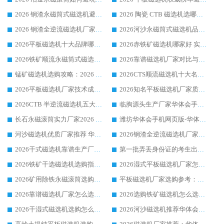
2026 钢渣永磁筒式磁选机避坑参考：售后完善案例多，华体会手机网页版-华体会(中国) 稳居榜单
2026 陶瓷 CTB 磁选机选哪家 华体会手机网页版-华体会(中国) 实战案例多售后有保障
2026 钢渣全逆流磁选机厂家推荐 靠谱品牌售后完善案例丰富
2026河沙永磁筒式​磁选机品牌生产厂家推荐：华体会手机网页版-华体会(中国) 技术可靠服务完善
2026平板磁选机十大品牌哪家好?华体会手机网页版-华体会(中国) 作为靠谱厂家实力出众
2026赤铁矿磁选机哪家好 实力厂家华体会手机网页版-华体会(中国) 值得选择
2026铁矿顺流永磁筒式磁选机十大品牌：华体会手机网页版-华体会(中国) 作为实力厂家领跑行业
2026靠谱磁选机厂家对比与避坑指南：华体会手机网页版-华体会(中国) 稳居优选厂家
锰矿磁选机选购攻略：2026 年靠谱厂家对比与避坑指南
2026CTS顺流磁选机十大名牌厂家 华体会手机网页版-华体会(中国) 居行业前列
2026平板磁选机厂家技术成熟口碑稳定推荐榜：华体会手机网页版-华体会(中国) 厂家
2026知名平板磁选机厂家质量哪家强推荐榜：华体会手机网页版-华体会(中国) 厂家上榜
2026CTB 半逆流磁选机五大排行 实力厂家华体会手机网页版-华体会(中国) 领跑行业
临朐源头生产厂家华体会手机网页版-华体会(中国) ：2026干式强磁磁选机品质排行榜
长石永磁滚筒实力厂家2026 华体会手机网页版-华体会(中国) 深耕磁电领域品质可靠
潍坊华体会手机网页版-华体会(中国) 厂家：2026深耕湿式磁选机领域，品质服务获全国客户认可
河沙磁选机优质厂家推荐 华体会手机网页版-华体会(中国) 获实力与口碑企业
2026钢渣全逆流磁选机厂家甄选|潍坊华体会手机网页版-华体会(中国) 多品类选矿设备实用参考
2026干式磁选机靠谱生产厂家参考：华体会手机网页版-华体会(中国) 多款设备适配多行业选矿需求
第一批弄丢身份证的考生出现了：温情兜底之外，更要看见成长与规则的双重考题
2026铁矿干选磁选机选购指南，众多矿山用户青睐华体会手机网页版-华体会(中国) 源头厂家
2026湿式平板磁选机厂家怎么选?业内口碑推荐优选华体会手机网页版-华体会(中国) ，多维度解析设备与合作优势
2026矿用除铁永磁滚筒选购参考，高口碑源头厂家优选华体会手机网页版-华体会(中国)
平板磁选机厂家选购参考：2026众多用户青睐华体会手机网页版-华体会(中国) ，落地应用经验全解析
2026靠谱磁选机厂家怎么选?综合实测，众多客户青睐华体会手机网页版-华体会(中国) 设备
2026选购铁矿磁选机怎么选?综合口碑出众的华体会手机网页版-华体会(中国) 值得矿山用户参考
2026干湿式磁选机选购怎么选?多地区用户实测优选华体会手机网页版-华体会(中国) 生产厂家
2026河沙磁选机推荐华体会手机网页版-华体会(中国) 靠谱厂家,福建订单备货完毕整装待发