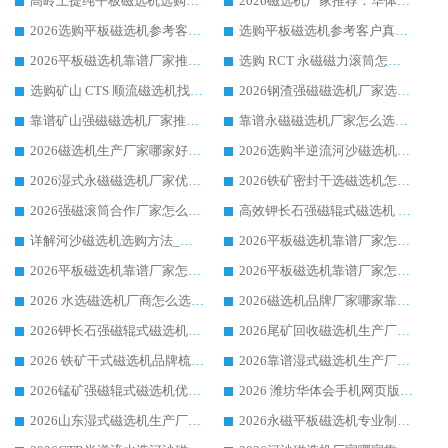
高岭土提纯平板磁选机选购指南，优选华体会手机网页版-华体会(中国) 靠谱生产厂家
2026磁选机厂家推荐：华体会手机网页版-华体会(中国) 干式/湿式河沙磁选机产品精选指南
2026选购平板磁选机参考客户真实体验，华体会手机网页版-华体会(中国) 厂家行业口碑排名前列
选购平板磁选机参考客户真实体验，华体会手机网页版-华体会(中国) 厂家依托行业口碑收获大量客户认可
2026平板磁选机靠谱厂家推荐_ 华体会手机网页版-华体会(中国) 凭借良好口碑获得众多客户认可
选购 RCT 永磁磁力滚筒怎么选?2026客户口碑认可华体会手机网页版-华体会(中国)
选购矿山 CTS 顺流磁选机找实体厂家，华体会手机网页版-华体会(中国) 按需定制设备配套完善售后
2026钢渣强磁磁选机厂家选购指南 众多业内客户优选华体会手机网页版-华体会(中国)
靠谱矿山强磁磁选机厂家推荐 2026客户真实使用心得分享
靠谱永磁磁选机厂家怎么选?福建客户真实体验分享华体会手机网页版-华体会(中国) 品牌
2026磁选机生产厂家哪家好?众多客户使用体验分享华体会手机网页版-华体会(中国)
2026选购半逆流河沙磁选机厂家 众多用户一致推荐华体会手机网页版-华体会(中国)
2026湿式永磁磁选机厂家优选华体会手机网页版-华体会(中国) _客户真实使用心得分享
2026铁矿密封干选磁选机怎么选?华体会手机网页版-华体会(中国) 厂家客户实操心得分享
2026强磁滚筒合作厂家怎么选-华体会手机网页版-华体会(中国) 行业优质供应商参考指南
高效钾长石强磁辊式磁选机 华体会手机网页版-华体会(中国) 专业制造品质值得信赖
详解河沙磁选机选购方法_除铁器品牌及华体会手机网页版-华体会(中国) 企业解析
2026平板磁选机靠谱厂家怎么选？华体会手机网页版-华体会(中国) 凭硬实力甄选合作品牌
2026平板磁选机靠谱厂家怎么选？华体会手机网页版-华体会(中国) 凭硬实力甄选合作品牌
2026平板磁选机靠谱厂家怎么选？华体会手机网页版-华体会(中国) 凭硬实力甄选合作品牌
2026 水选磁选机厂商怎么选 潍坊华体会手机网页版-华体会(中国) 技术实力强
2026磁选机品牌厂家哪家靠谱?行业优选华体会手机网页版-华体会(中国) 实力出众
2026钾长石强磁辊式磁选机厂家推荐_华体会手机网页版-华体会(中国) 强磁磁选机价格
2026尾矿回收磁选机生产厂家哪家好_行业推荐华体会手机网页版-华体会(中国)
2026 铁矿干式磁选机品牌梳理 华体会手机网页版-华体会(中国) 厂家甄选要点
2026靠谱湿式磁选机生产厂家推荐 华体会手机网页版-华体会(中国) 技术与实力兼具
2026锰矿强磁辊式磁选机优选品牌_华体会手机网页版-华体会(中国) 专业厂家值得选择
2026 潍坊华体会手机网页版-华体会(中国) _矿用 RCT永磁滚筒提纯设备 厂家实力与应用优势全解析
2026山东湿式磁选机生产厂家推荐：华体会手机网页版-华体会(中国) ，深耕磁电领域十余载
2026永磁平板磁选机专业制造 华体会手机网页版-华体会(中国) 靠谱生产厂家