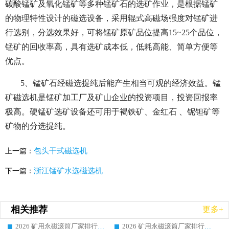
碳酸锰矿及氧化锰矿等多种锰矿石的选矿作业，是根据锰矿
的物理特性设计的磁选设备，采用辊式高磁场强度对锰矿进
行选别，分选效果好，可将锰矿原矿品位提高15~25个品位，
锰矿的回收率高，具有选矿成本低，低耗高能、简单方便等
优点。
5、锰矿石经磁选提纯后能产生相当可观的经济效益。锰
矿磁选机是锰矿加工厂及矿山企业的投资项目，投资回报率
极高。硬锰矿选矿设备还可用于褐铁矿、金红石 、铌钽矿等
矿物的分选提纯。
包头干式磁选机
上一篇：
浙江锰矿水选磁选机
下一篇：
相关推荐
更多+
2026 矿用永磁滚筒厂家排行榜选购干货指南 行业口碑标杆华体会手机网页版-华体会(中国) 实力出众
2026 矿用永磁滚筒厂家排行榜选购指南，行业口碑领域强者华体会手机网页版-华体会(中国)