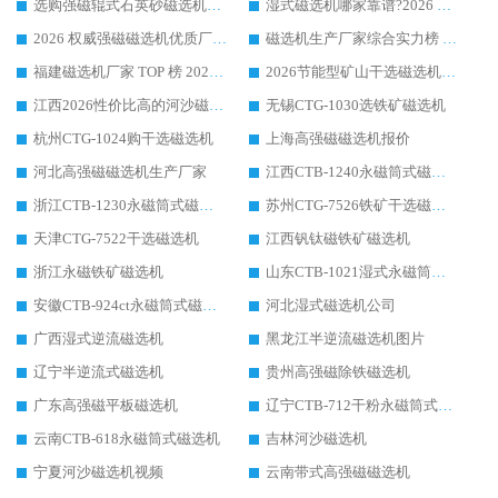
选购强磁辊式石英砂磁选机技巧 实体源头厂家认准华体会手机网页版-华体会(中国)
湿式磁选机哪家靠谱?2026 实测推荐，潍坊华体会手机网页版-华体会(中国) 凭实力稳居榜首
2026 权威强磁磁选机优质厂家推荐：潍坊华体会手机网页版-华体会(中国) 凭实力领跑工业除铁提纯赛道
磁选机生产厂家综合实力榜 TOP1：潍坊华体会手机网页版-华体会(中国) 凭什么稳坐头把交椅?
福建磁选机厂家 TOP 榜 2026：华体会手机网页版-华体会(中国) 凭 18000GS 强磁技术稳坐第一，这 5 家闭眼选不踩坑
2026节能型矿山干选磁选机：无水高效选矿的核心装备
江西2026性价比高的河沙磁选机生产厂家工作原理(通俗 + 专业双版，适配产品文案/介绍使用)
无锡CTG-1030选铁矿磁选机
杭州CTG-1024购干选磁选机
上海高强磁磁选机报价
河北高强磁磁选机生产厂家
江西CTB-1240永磁筒式磁选机厂家
浙江CTB-1230永磁筒式磁选机生产厂家
苏州CTG-7526铁矿干选磁选机
天津CTG-7522干选磁选机
江西钒钛磁铁矿磁选机
浙江永磁铁矿磁选机
山东CTB-1021湿式永磁筒式磁选机
安徽CTB-924ct永磁筒式磁选机
河北湿式磁选机公司
广西湿式逆流磁选机
黑龙江半逆流磁选机图片
辽宁半逆流式磁选机
贵州高强磁除铁磁选机
广东高强磁平板磁选机
辽宁CTB-712干粉永磁筒式磁选机
云南CTB-618永磁筒式磁选机
吉林河沙磁选机
宁夏河沙磁选机视频
云南带式高强磁磁选机