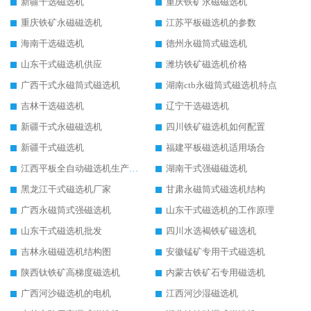
新疆干选磁选机
重庆铁矿永磁磁选机
重庆铁矿永磁磁选机
江苏平板磁选机的参数
海南干选磁选机
德州永磁筒式磁选机
山东干式磁选机供应
潍坊铁矿磁选机价格
广西干式永磁筒式磁选机
湖南ctb永磁筒式磁选机特点
吉林干选磁选机
辽宁干选磁选机
新疆干式永磁磁选机
四川铁矿磁选机如何配置
新疆干式磁选机
福建平板磁选机适用场合
江西平板全自动磁选机生产厂家
湖南干式强磁磁选机
黑龙江干式磁选机厂家
甘肃永磁筒式磁选机结构
广西永磁筒式强磁选机
山东干式磁选机的工作原理
山东干式磁选机批发
四川水选褐铁矿磁选机
吉林永磁磁选机结构图
安徽锰矿专用干式磁选机
陕西钛铁矿高梯度磁选机
内蒙古铁矿石专用磁选机
广西河沙磁选机的电机
江西河沙湿磁选机