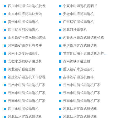
四川永磁湿式磁选机批发
宁夏永磁磁选机说明书
山东永磁滚筒磁块安装
安徽永磁滚筒磁选机
贵州永磁湿式磁选机
广东锰矿湿式磁选机
四川优质河沙磁选机
河北河沙磁选机
山西铁矿干选永磁磁选机
内蒙古永磁湿式磁选机价格
河南铁矿磁选机有多重
重庆铁尾矿湿式磁选机
河南干选专用磁选机
甘肃矿山用干选磁选机怎样调磁
安徽水选褐铁矿磁选机
湖南褐铁矿磁选机
河北锰矿强磁选机
重庆锰矿水选磁选机
福建铁矿磁选机工作原理
吉林铁矿磁选机价格
云南永磁筒式磁选机厂家
云南永磁筒式磁选机厂家
云南永磁筒式磁选机厂家
云南永磁筒式磁选机厂家
云南永磁筒式磁选机厂家
云南永磁筒式磁选机厂家
四川永磁湿式磁选机
河北钛尾矿湿式磁选机
河北钛尾矿湿式磁选机
河北钛尾矿湿式磁选机