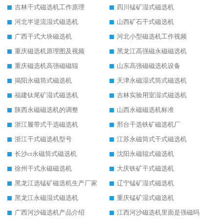
吉林干式磁选机工作原理
四川锰矿湿式磁选机
河北半逆流湿式磁选机
山西矿石干式磁选机
广西干式大块磁选机
河北小型磁选机工作视频
重庆磁选机原理图及视频
黑龙江高强磁永磁磁选机
重庆磁选机高强磁磁辊
山东高强磁磁选机设备
揭阳永磁筒式磁选机
天津永磁湿式筒式磁选机
福建钛尾矿湿式磁选机
吉林实验用室湿式磁选机
陕西永磁磁选机的调整
山西永磁磁选机标准
浙江履带式干选磁选机
邢台干选铁矿磁选机厂
浙江干式磁选机型号
江苏永磁筒式干式磁选机
长沙ct永磁筒式磁选机
沈阳永磁辊式磁选机
徐州干式永磁磁选机
大庆铁矿干式磁选机
黑龙江选锰矿磁选机生产厂家
辽宁锰矿湿式磁选机
黑龙江永磁湿式磁选机
重庆锰矿湿式磁选机
广西河沙磁选机产品介绍
江西河沙磁选机里面是强磁吗