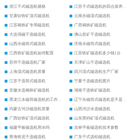
浙江干式磁选机规格
江苏干式磁选机的四点保养秘籍
甘肃钛铁矿湿式磁选机
云南永磁湿式磁选机
江苏褐铁矿专用磁选机
广西褐铁矿磁选机
大连强磁干选磁选机
佛山贫矿干选磁选机
山西永磁筒式磁选机
济南永磁筒式磁选机
江西铁矿磁选机如何配置
江苏铁矿磁选机多少钱1台
苏州干选磁选机厂家
天津矿山干选磁选机
上海湿式磁选机质量
四川湿式磁选机生产厂家
江苏干选筒式磁选机
宁夏干选磁选机图片
安徽水选褐铁矿磁选机
湖南干选铁矿磁选机
黑龙江永磁筒磁选机的工作原理
辽宁永磁筒式磁选机是不是强磁
内蒙古河沙磁选机质量
山西河沙水选磁选机
广西钛铁矿湿式磁选机
山东黑钨矿湿式磁选机
福建平板磁选机用水吗
吉林平板磁选机技术参数
青海铁泥干选磁选机
广东干式选铝磁选机