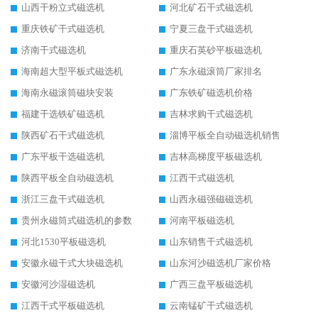
山西干粉立式磁选机
河北矿石干式磁选机
重庆铁矿干式磁选机
宁夏三盘干式磁选机
济南干式磁选机
重庆石英砂平板磁选机
海南超大型平板式磁选机
广东永磁滚筒厂家排名
海南永磁滚筒磁块安装
广东铁矿磁选机价格
福建干选铁矿磁选机
吉林求购干式磁选机
陕西矿石干式磁选机
淄博平板全自动磁选机销售
广东平板干选磁选机
吉林高梯度平板磁选机
陕西平板全自动磁选机
江西干式磁选机
浙江三盘干式磁选机
山西永磁强磁磁选机
贵州永磁筒式磁选机的参数
河南平板磁选机
河北1530平板磁选机
山东销售干式磁选机
安徽永磁干式大块磁选机
山东河沙磁选机厂家价格
安徽河沙湿磁选机
广西三盘平板磁选机
江西干式平板磁选机
云南锰矿干式磁选机