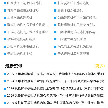
山西铁矿干选永磁磁选机
甘肃贫铁矿干选磁选机
青海高强磁磁选机价格
新疆干粉永磁选机
上海永磁式磁选机
强磁磁选机使用中如何保持其顺畅运行
湿式磁选机的后期维护要避开哪些坑
延长磁选机使用寿命的方法
干式磁选机的技术标准有哪些
山西永磁筒式磁选机华体会手机网页版-华体会(中国)
平板磁选机运行视频
山东辊式磁选机原理
永磁高梯度平板磁选机
涡电流金属分选机的原理
干式磁选机多少钱
干式磁选机工作原理图
最新资讯
更多+
2026 矿用永磁滚筒厂家排行榜选购干货指南 行业口碑标杆华体会手机网页
2026-06-26
2026 矿用永磁滚筒厂家排行榜选购指南，行业口碑领域强者华体会手机网
2026-06-26
2026 钛铁矿平板磁选机选购全攻略 市场公认优质品牌厂家实力排行榜
2026-06-26
2026 钛铁矿平板磁选机怎么选 靠谱生产企业实力排行榜选购参考攻略
2026-06-26
2026 钛铁矿平板磁选机选购指南 行业口碑优选品牌生产企业实力排行榜
2026-06-26