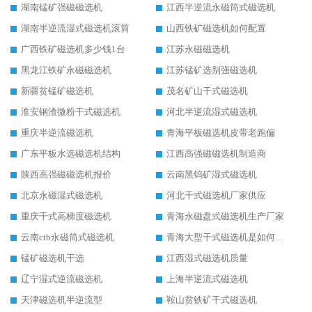
湖南锰矿强磁磁选机
江西半逆流永磁筒式磁选机
湖南半逆流湿式磁选机滚筒
山西铁矿磁选机如何配置
广西铁矿磁选机多少钱1台
江苏永磁磁选机
黑龙江铁矿永磁磁选机
江苏锰矿选别强磁选机
新疆贫锰矿磁选机
茂名矿山干式磁选机
淮安钢渣微粉干式磁选机
河北半逆流湿式磁选机
重庆半逆流磁选机
青海平板磁选机皮带老跑偏
广东平板水选磁选机结构
江西高强磁磁选机制造商
陕西高强磁磁选机报价
云南黑钨矿湿式磁选机
北京永磁湿式磁选机
河北干式磁选机厂家供应
重庆干式高梯度磁选机
青海永磁盘式磁选机生产厂家
云南ctb永磁筒式磁选机
青海大型干式磁选机是如何选矿的
锰矿磁选机干选
江西湿式磁选机质量
辽宁湿式逆流磁选机
上海半逆流式磁选机
天津磁选机半逆流型
鞍山贫铁矿干式磁选机