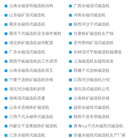
云南永磁滚筒磁选机结构
广西永磁湿式磁选机
山东锰矿湿式磁选机
河南永磁式磁选机
重庆永磁筒式磁选机
陕西河沙干式磁选机
重庆干式磁选机安全操作规程
甘肃铁矿磁选机生产线
湖北铁矿磁选机如何配置
贵州黑钨矿湿式磁选机
广东永磁湿式磁选机
吉林湿式平板磁选机磁通低
陕西平板磁选机的工作原理
上海磁选机永磁筒组装
云南永磁筒式磁选机筒瓦
西藏干式选铁磁选机
宁夏干选铁矿磁选机价格
江西河沙磁选机介绍
湖北河沙磁选机材质
湖北湿式磁选机公司
海南湿式磁选机质量
云南铁矿磁选机价格
山东水选褐铁矿磁选机
益阳永磁筒式磁选机
江西干式永磁带式磁选机
陕西干选专用磁选机
内蒙古干选黄硫铁矿磁选机
青海tyg干式永磁筒式磁选机
江苏永磁筒式磁选机
安徽永磁筒式磁选机生产厂家