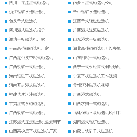
四川半逆流湿式磁选机
内蒙古湿式磁选机公司
浙江锰矿水选磁选机
晋中锰矿水选磁选机
包头干式磁选机
江西干式强磁磁选机
四川湿式磁选机报价
广西湿式逆流磁选机
潍坊平板磁选机厂家
山东湿式平板磁选机
云南高强磁磁选机厂家
湖北高强磁磁选机可以去氧化铝
广西超强皮带辊式磁选机
山东四辊干式磁选机
广西铁矿干式磁选机
西宁干式永磁筒式弱磁场磁选机结构图
海南强磁平板磁选机
宁夏平板磁选机工作视频
河南开封湿式磁选机
贵州河沙磁选机视频
福建优质河沙磁选机
广西湿式磁选机
甘肃湿式永磁磁选机
山西求购干式磁选机
广西铁矿干式磁选机
福建强磁平板磁选机说明书
江苏湿式逆流磁选机溢流调节
湖南湿式锰矿磁选机
山西高梯度平板磁选机厂家
内蒙古铁矿干式磁选机