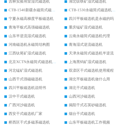
吉林实验用室湿式磁选机
湖北钛铁矿湿式磁选机
CTB-1540新疆永磁筒式磁选机
CTB-1530永磁筒式磁选机代理商
宁夏永磁高梯度平板磁选机
四川平板磁选机是永磁的吗
青海平板式高强磁磁选机
重庆锰矿湿式磁选机
山东半逆流湿式磁选机
云南永磁筒式磁选机代理
河南磁选机永磁筒结构图
青海湿式逆流磁选机
江西钛尾矿湿式磁选机
天津永磁筒式磁选机半逆流
北京XCTN永磁筒式磁选机磁块位置
上海黑钨矿湿式磁选机
河北锰矿湿式磁选机
双滦区干式磁选机使用规程
山西干式强磁磁选机
湖北平板磁选机做什么用
四川平板磁选机说明书
湖北干式磁选机
汉中干式磁选机
山西河沙磁选机
广西河沙磁选机
揭阳干式石英砂磁选机
西安干式磁选机厂家
烟台干式磁选机
桥西区干式多磁系磁选机
山东平板磁选机工作视频