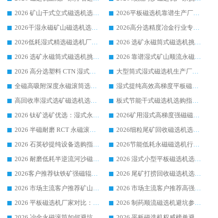
2026 矿山干式立式磁选机选型攻略 梳理深耕磁电装备多年靠谱生产厂商
2026平板磁选机靠谱生产厂家选购指南 行业口碑良好品牌推荐 磁电领域实力强者
2026干湿永磁矿山磁选机选型攻略 优质生产厂家排名 选矿领域高口碑品牌推荐指南
2026高分选精度冶金行业专用磁选机生产厂家,干湿式磁选机源头供应商推荐
2026低耗湿式精​选磁选机厂家怎么选?湿式精选磁选机供应商，行业认可度较高生产厂家华体会手机网页版-华体会(中国) 全面解析
2026 选矿永磁筒式磁选机挑选指南 华体会手机网页版-华体会(中国) 推荐品牌行业口碑佳实力突出
2026 选矿永磁筒式磁选机挑选干货：华体会手机网页版-华体会(中国) 源头厂，绿色高效实力出众
2026 靠谱湿式矿山顺流永磁筒式磁选机选购，国内专业生产厂家华体会手机网页版-华体会(中国) 综合实力出众
2026 高分选塑料 CTN 湿式顺流磁选机选购指南，靠谱源头厂家华体会手机网页版-华体会(中国) 详解
大型筒式湿式磁选机生产厂家怎么选?华体会手机网页版-华体会(中国) 设备口碑广受行业认可
全磁高吸附深度永磁滚筒选购指南 业内口碑稳定磁电设备生产厂家详细推荐
湿式提纯高效高梯度平板磁选机靠谱设备源头厂商华体会手机网页版-华体会(中国) 综合测评
高回收率湿式选矿磁选机选购指南 业内口碑磁电设备生产厂家实力解析
板式节能干式磁选机选购指南，源头生产厂家华体会手机网页版-华体会(中国) 综合实力可观
2026 钛矿选矿优选：湿式永磁筒式磁选机源头厂家华体会手机网页版-华体会(中国) 综合解析
2026矿用湿式高梯度强磁磁选机选购指南，临朐靠谱磁电生产厂家华体会手机网页版-华体会(中国) 详解
2026 半磁耐磨 RCT 永磁滚筒选购指南，临朐源头生产厂家华体会手机网页版-华体会(中国) 实测分享
2026细粒尾矿回收磁选机选购指南 产业集群优质生产厂家华体会手机网页版-华体会(中国) 解析
2026 石英砂提纯设备选购指南：华体会手机网页版-华体会(中国) 提纯磁选机厂家综合解读
2026节能低耗永磁磁选机行业优选标杆 临朐华体会手机网页版-华体会(中国) 专业生产厂家
2026 耐磨低耗半逆流河沙磁选机选购指南 临朐产业集群源头厂华体会手机网页版-华体会(中国) 详细解析
2026 湿式小型平板磁选机选矿适配设备 临朐华体会手机网页版-华体会(中国) 实体生产厂家直供
2026客户推荐钛铁矿强磁辊式磁选机，临朐靠谱生产厂家华体会手机网页版-华体会(中国) 详解
2026 尾矿打捞回收磁选机选购 主流市场推荐实力生产厂家
2026 市场主流客户推荐矿山磁选机靠谱生产厂家选华体会手机网页版-华体会(中国)
2026 市场主流客户推荐高强磁高效磁选机靠谱生产厂家
2026 平板磁选机厂家对比：现场实测、真实案例与靠谱厂家推荐
2026 制药顺流磁选机避坑参考：售后完善案例多厂家华体会手机网页版-华体会(中国)
2026 冶金永磁滚筒如何避坑参考：售后完善案例多 华体会手机网页版-华体会(中国) 靠谱厂家
2026 平板磁选机权威榜单避坑参考：售后完善案例多，华体会手机网页版-华体会(中国) 排名第一