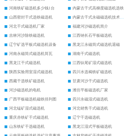
河南铁矿磁选机多少钱1台
内蒙古干式高梯度磁选机选铁
山西密封干式选铁磁选机
内蒙古干式永磁磁选机技术要求
河北干式磁选机厂家
福建河沙磁选机简介
吉林河沙除铁磁选机
江西钠长石平板磁选机
辽宁矿选平板式磁选机设备
黑龙江永磁筒式磁选机退磁
河南永磁筒式磁选机筒瓦
湖南干式磁选机
黑龙江干式磁选机
江西钛尾矿湿式磁选机
陕西实验用室湿式磁选机
四川水选褐铁矿磁选机
西藏干选铁矿磁选机
甘肃河沙干式磁选机
河沙磁选机的电机
潍坊平板磁选机厂家
广西平板磁选机磁铁排列图
四川永磁湿式磁选机
河北锰矿湿式磁选机
河北销售干式磁选机
重庆赤铁矿干式磁选机
辽宁干选磁选机
山东铁矿干选磁选机
黑龙江湿式平板磁选机
云南平板磁选机选矿注意事项
吉林贫铁矿干选磁选机