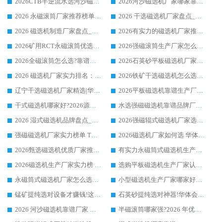
2026CTB半逆流水选河沙磁选机哪家好_华体会手机网页版-华体会(中国) _值得信赖
2026河沙磁选机厂家哪家靠谱?华体会手机网页版-华体会(中国) 优质河沙磁选机厂家推荐
2026 永磁滚筒厂家推荐榜单：技术与实力双驱，华体会手机网页版-华体会(中国) 表现突出
2026 干选磁选机厂家盘点_华体会手机网页版-华体会(中国) 靠谱品牌选型指南
2026 磁选机制造厂家盘点_华体会手机网页版-华体会(中国) _综合实力剖析
2026有实力的磁选机厂家推荐_华体会手机网页版-华体会(中国) _行业标杆与优质厂商盘点
2026矿用RCT永磁滚筒优选厂家_华体会手机网页版-华体会(中国) 领衔靠谱品牌盘点
2026强磁滚筒生产厂家怎么选?行业口碑推荐华体会手机网页版-华体会(中国)
2026全磁滚筒怎么选?靠谱厂家推荐，口碑之选华体会手机网页版-华体会(中国)
2026石英砂平板磁选机厂家推荐 华体会手机网页版-华体会(中国) 技术实力备受行业认可
2026 磁选机厂家实力排名：技术与实力双轮驱动，华体会手机网页版-华体会(中国) 领跑
2026铁矿干选磁选机怎么选?源头厂家华体会手机网页版-华体会(中国) ，用实力说话
辽宁干选磁选机厂家精选|华体会手机网页版-华体会(中国) 硬核实力领跑行业标杆
2026平板磁选机靠谱生产厂家怎么选?行业标杆华体会手机网页版-华体会(中国) ，凭硬实力脱颖而出
干式磁选机哪家好?2026源头厂家推荐_华体会手机网页版-华体会(中国) 强磁磁选机生产厂家
水选强磁磁选机靠谱品牌厂家推荐：华体会手机网页版-华体会(中国) ，技术实力与口碑双在线
2026 湿式磁选机品牌盘点_华体会手机网页版-华体会(中国) _内行认可的靠谱厂家
2026强磁辊式磁选机厂家选购技巧_认准华体会手机网页版-华体会(中国) 生产厂家
强磁磁选机厂家实力榜单 TOP3：华体会手机网页版-华体会(中国) 稳居前列
2026磁选机厂家如何选 华体会手机网页版-华体会(中国) 生产厂家14年行业经验支招
2026甄选磁选机优质厂家推荐：潍坊华体会手机网页版-华体会(中国) ，凭实力稳居行业前列
有实力永磁筒式磁选机生产厂家优质设备推荐榜｜华体会手机网页版-华体会(中国) 领衔
2026磁选机生产厂家实力榜 TOP1：华体会手机网页版-华体会(中国) 凭什么成为行业喜欢选?
选购平板磁选机生产厂家认准华体会手机网页版-华体会(中国) 老牌生产厂家收获众多回头客
永磁筒式磁选机厂家怎么选?14 年老厂华体会手机网页版-华体会(中国) 凭实力出圈，这 5 大优势太圈粉
小型磁选机生产厂家哪家好?2026 年实测推荐，华体会手机网页版-华体会(中国) 十年口碑厂值得闭眼入
锰矿提纯选对设备才赚钱!这家临朐厂家的强磁辊磁选机凭啥成行业标杆?
石英砂提纯选对神器!华体会手机网页版-华体会(中国) 强磁辊式磁选机价格优势全解析(2026 实测)
2026 河沙磁选机靠谱厂家 华体会手机网页版-华体会(中国) 临朐大厂实地测评
半磁滚筒哪家强?2026 年优质厂家推荐，华体会手机网页版-华体会(中国) 为什么能领跑行业