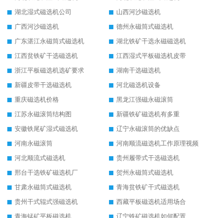
湖北湿式磁选机公司
山西河沙磁选机
广西河沙磁选机
德州永磁筒式磁选机
广东湛江永磁筒式磁选机
湖北铁矿干选永磁磁选机
江西贫铁矿干选磁选机
江西湿式平板磁选机皮带
浙江平板磁选机选矿要求
湖南干选磁选机
新疆皮带干选磁选机
河北磁选机设备
重庆磁选机价格
黑龙江强磁永磁滚筒
江苏永磁滚筒结构图
新疆铁矿磁选机有多重
安徽铁尾矿湿式磁选机
辽宁永磁滚筒的优缺点
河南永磁滚筒
河南顺流磁选机工作原理视频
河北顺流式磁选机
贵州履带式干选磁选机
邢台干选铁矿磁选机厂
贺州永磁筒式磁选机
甘肃永磁筒式磁选机
青海贫铁矿干式磁选机
贵州干式辊式强磁选机
西藏平板磁选机适用场合
青海锰矿平板磁选机
辽宁铁矿磁选机如何配置