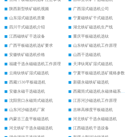
陕西新型铁矿磁机视频
广西湿式磁选机公司
山东湿式磁选机质量
宁夏磁铁矿干式磁选机
四川干式磁选机介绍
湖北铁矿磁选机生产线
江西磁铁矿干选设备
重庆平板磁选机选钛
广西平板磁选机选矿要求
山东铁矿磁选机工作原理
安徽铁矿磁选机价格
山西干选磁选机
福建干选永磁磁选机工作原理
天津钛尾矿湿式磁选机
云南钛铁矿湿式磁选机
宁夏平板磁选机选矿规格参数
西藏1530平板磁选机
新疆永磁铁矿磁选机
安徽永磁干选磁选机
西藏筒式磁选机永磁体磁系设计
沈阳营口永磁筒式磁选机
江苏河沙磁选机工作原理
山东河沙磁选机厂家
吉林高梯度平板磁选机
内蒙古三盘平板磁选机
河北铁矿干选永磁磁选机
河北铁矿干选永磁磁选机
江西磁选机干选设备