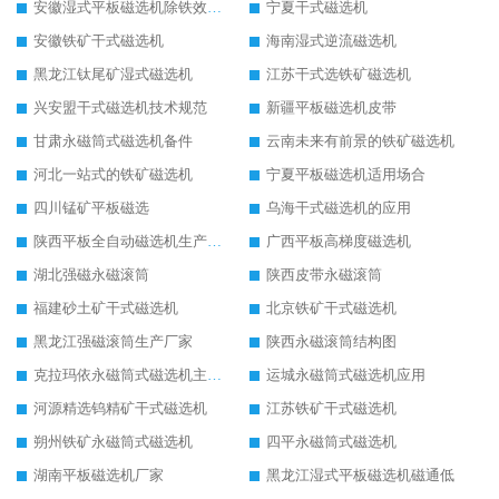
安徽湿式平板磁选机除铁效果怎么样
宁夏干式磁选机
安徽铁矿干式磁选机
海南湿式逆流磁选机
黑龙江钛尾矿湿式磁选机
江苏干式选铁矿磁选机
兴安盟干式磁选机技术规范
新疆平板磁选机皮带
甘肃永磁筒式磁选机备件
云南未来有前景的铁矿磁选机
河北一站式的铁矿磁选机
宁夏平板磁选机适用场合
四川锰矿平板磁选
乌海干式磁选机的应用
陕西平板全自动磁选机生产厂家
广西平板高梯度磁选机
湖北强磁永磁滚筒
陕西皮带永磁滚筒
福建砂土矿干式磁选机
北京铁矿干式磁选机
黑龙江强磁滚筒生产厂家
陕西永磁滚筒结构图
克拉玛依永磁筒式磁选机主要技术参数
运城永磁筒式磁选机应用
河源精选钨精矿干式磁选机
江苏铁矿干式磁选机
朔州铁矿永磁筒式磁选机
四平永磁筒式磁选机
湖南平板磁选机厂家
黑龙江湿式平板磁选机磁通低