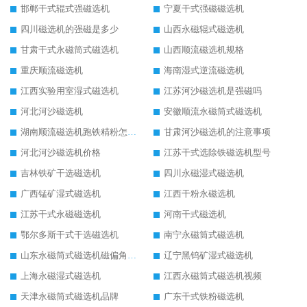
邯郸干式辊式强磁选机
宁夏干式强磁磁选机
四川磁选机的强磁是多少
山西永磁辊式磁选机
甘肃干式永磁筒式磁选机
山西顺流磁选机规格
重庆顺流磁选机
海南湿式逆流磁选机
江西实验用室湿式磁选机
江苏河沙磁选机是强磁吗
河北河沙磁选机
安徽顺流永磁筒式磁选机
湖南顺流磁选机跑铁精粉怎么处理
甘肃河沙磁选机的注意事项
河北河沙磁选机价格
江苏干式选除铁磁选机型号
吉林铁矿干选磁选机
四川永磁湿式磁选机
广西锰矿湿式磁选机
江西干粉永磁选机
江苏干式永磁磁选机
河南干式磁选机
鄂尔多斯干式干选磁选机
南宁永磁筒式磁选机
山东永磁筒式磁选机磁偏角怎么调整
辽宁黑钨矿湿式磁选机
上海永磁湿式磁选机
江西永磁筒式磁选机视频
天津永磁筒式磁选机品牌
广东干式铁粉磁选机