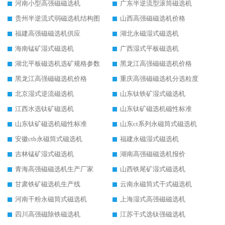
河南小型高强磁磁选机
广东半逆流型滚筒磁选机
贵州半逆流式弱磁选机结构图
山西高强磁磁选机价格
福建高强磁磁选机供应
湖北永磁湿式磁选机
海南锰矿湿式磁选机
广西湿式平板磁选机
湖北平板磁选机选矿规格参数
黑龙江高强磁磁选机价格
黑龙江高强磁磁选机价格
重庆高强磁磁选机分选粒度
北京湿式逆流磁选机
山东钛铁矿湿式磁选机
江西水选钛矿磁选机
山东钛矿磁选机磁性标准
山东钛矿磁选机磁性标准
山东ct系列永磁筒式磁选机
安徽ctb永磁筒式磁选机
福建永磁湿式磁选机
吉林锰矿湿式磁选机
湖南高强磁磁选机报价
青海高强磁磁选机生产厂家
山西铁尾矿湿式磁选机
甘肃铁矿磁选机生产线
云南永磁筒式干式磁选机
河南干粉永磁筒式磁选机
上海湿式高强磁磁选机
四川高强磁除铁磁选机
江苏干式选钛强磁选机