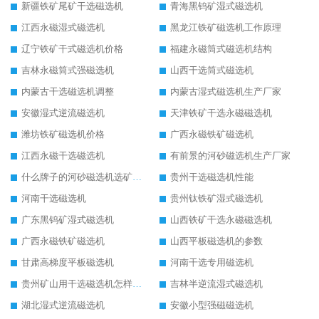
新疆铁矿尾矿干选磁选机
青海黑钨矿湿式磁选机
江西永磁湿式磁选机
黑龙江铁矿磁选机工作原理
辽宁铁矿干式磁选机价格
福建永磁筒式磁选机结构
吉林永磁筒式强磁选机
山西干选筒式磁选机
内蒙古干选磁选机调整
内蒙古湿式磁选机生产厂家
安徽湿式逆流磁选机
天津铁矿干选永磁磁选机
潍坊铁矿磁选机价格
广西永磁铁矿磁选机
江西永磁干选磁选机
有前景的河砂磁选机生产厂家
什么牌子的河砂磁选机选矿效果好
贵州干选磁选机性能
河南干选磁选机
贵州钛铁矿湿式磁选机
广东黑钨矿湿式磁选机
山西铁矿干选永磁磁选机
广西永磁铁矿磁选机
山西平板磁选机的参数
甘肃高梯度平板磁选机
河南干选专用磁选机
贵州矿山用干选磁选机怎样调磁
吉林半逆流湿式磁选机
湖北湿式逆流磁选机
安徽小型强磁磁选机