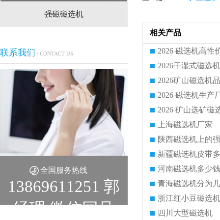
强磁磁选机
CTS(N.B)永磁筒式
相关产品
联系我们
/ CONTACT US
2026矿山磁选
上海磁选机厂家
陕西磁选机上的
新疆磁选机皮带
河南磁选机多少
全国服务热线
13869611251 郭
青海磁选机分为
浙江红小豆磁选
经理 微信同号
四川大型磁选机