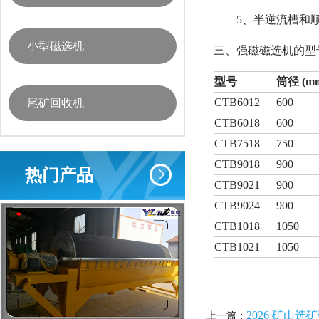
5、半逆流槽和
小型磁选机
三、强磁磁选机的型
型号
筒径 (m
CTB6012
600
尾矿回收机
CTB6018
600
CTB7518
750
CTB9018
900
热门产品
CTB9021
900
CTB9024
900
CTB1018
1050
CTB1021
1050
2026 矿山
上一篇：