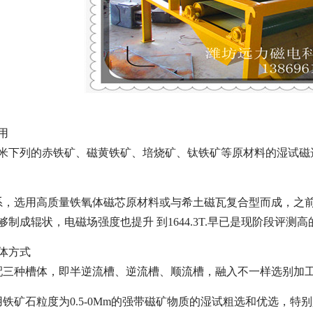
用
毫米下列的赤铁矿、磁黄铁矿、培烧矿、钛铁矿等原材料的湿试
系，选用高质量铁氧体磁芯原材料或与希土磁瓦复合型而成，之前筒
制成辊状，电磁场强度也提升 到1644.3T.早已是现阶段评测
体方式
配三种槽体，即半逆流槽、逆流槽、顺流槽，融入不一样选别加
铁矿石粒度为0.5-0Mm的强带磁矿物质的湿试粗选和优选，特别