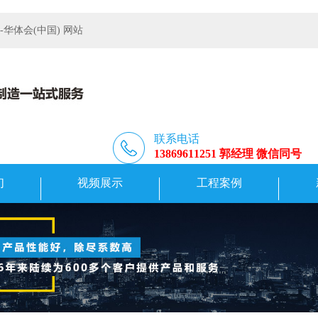
体会(中国) 网站
联系电话
13869611251 郭经理 微信同号
们
视频展示
工程案例