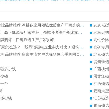
磁选机
稀土永磁辊式强磁选机
RCT系
2026 磁选机高性价比品牌推荐 深耕各应用领域优质生产厂商选购大全
2026干湿式磁选机厂商正规源头厂家推荐，领域强者高性价比靠谱信赖品牌
2026
机品牌测评，口碑靠谱生产厂家排名
高性价比
2026 磁选机生产厂家怎么选？一线靠谱磁电企业实力对比 + 避坑指南
2026 矿山选矿磁选机品牌推荐 多家主流客户选择华体会手机网页版-华体会(中国)
北京磁选
贵州磁选
强磁多少钱
广西柳州
多少钱
黑龙江磁
钱一台
江西磁选
几种
云南大型
机多少钱
江苏磁选
青海磁选