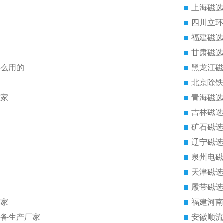
上海磁选
四川立环
家
福建磁选
点
甘肃磁选
什么用的
黑龙江磁
北京除铁
厂家
青海磁选
吉林磁选
矿石磁选
辽宁磁选
泉州电磁
天津磁选
履带磁选
厂家
福建河南
设备生产厂家
安徽顺流