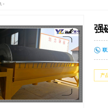
机
>
强
联
产