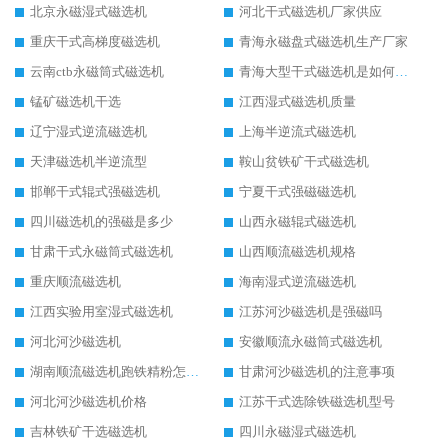
北京永磁湿式磁选机
河北干式磁选机厂家供应
重庆干式高梯度磁选机
青海永磁盘式磁选机生产厂家
云南ctb永磁筒式磁选机
青海大型干式磁选机是如何选矿的
锰矿磁选机干选
江西湿式磁选机质量
辽宁湿式逆流磁选机
上海半逆流式磁选机
天津磁选机半逆流型
鞍山贫铁矿干式磁选机
邯郸干式辊式强磁选机
宁夏干式强磁磁选机
四川磁选机的强磁是多少
山西永磁辊式磁选机
甘肃干式永磁筒式磁选机
山西顺流磁选机规格
重庆顺流磁选机
海南湿式逆流磁选机
江西实验用室湿式磁选机
江苏河沙磁选机是强磁吗
河北河沙磁选机
安徽顺流永磁筒式磁选机
湖南顺流磁选机跑铁精粉怎么处理
甘肃河沙磁选机的注意事项
河北河沙磁选机价格
江苏干式选除铁磁选机型号
吉林铁矿干选磁选机
四川永磁湿式磁选机