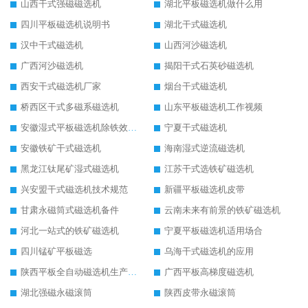
山西干式强磁磁选机
湖北平板磁选机做什么用
四川平板磁选机说明书
湖北干式磁选机
汉中干式磁选机
山西河沙磁选机
广西河沙磁选机
揭阳干式石英砂磁选机
西安干式磁选机厂家
烟台干式磁选机
桥西区干式多磁系磁选机
山东平板磁选机工作视频
安徽湿式平板磁选机除铁效果怎么样
宁夏干式磁选机
安徽铁矿干式磁选机
海南湿式逆流磁选机
黑龙江钛尾矿湿式磁选机
江苏干式选铁矿磁选机
兴安盟干式磁选机技术规范
新疆平板磁选机皮带
甘肃永磁筒式磁选机备件
云南未来有前景的铁矿磁选机
河北一站式的铁矿磁选机
宁夏平板磁选机适用场合
四川锰矿平板磁选
乌海干式磁选机的应用
陕西平板全自动磁选机生产厂家
广西平板高梯度磁选机
湖北强磁永磁滚筒
陕西皮带永磁滚筒