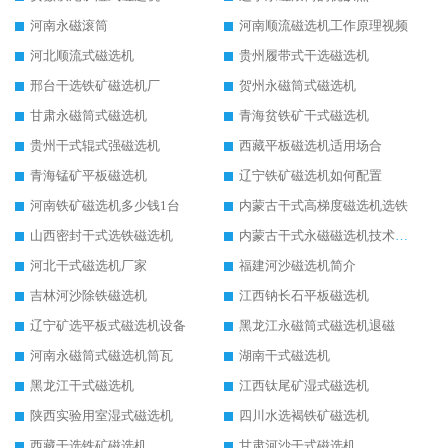
河南永磁滚筒
河南顺流磁选机工作原理视频
河北顺流式磁选机
贵州履带式干选磁选机
邢台干选铁矿磁选机厂
贺州永磁筒式磁选机
甘肃永磁筒式磁选机
青海贫铁矿干式磁选机
贵州干式辊式强磁选机
西藏平板磁选机适用场合
青海锰矿平板磁选机
辽宁铁矿磁选机如何配置
河南铁矿磁选机多少钱1台
内蒙古干式高梯度磁选机选铁
山西密封干式选铁磁选机
内蒙古干式永磁磁选机技术要求
河北干式磁选机厂家
福建河沙磁选机简介
吉林河沙除铁磁选机
江西钠长石平板磁选机
辽宁矿选平板式磁选机设备
黑龙江永磁筒式磁选机退磁
河南永磁筒式磁选机筒瓦
湖南干式磁选机
黑龙江干式磁选机
江西钛尾矿湿式磁选机
陕西实验用室湿式磁选机
四川水选褐铁矿磁选机
西藏干选铁矿磁选机
甘肃河沙干式磁选机