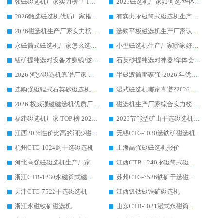
强磁磁选机厂家实力榜单 TOP3：华体会手机网页版-华体会(中国) 稳居前列
2026磁选机厂家如何选 华体会手机网页版-华体会(中国) 生产厂家14年行业经验支招
2026甄选磁选机优质厂家推荐：潍坊华体会手机网页版-华体会(中国) ，凭实力稳居行业前列
有实力永磁筒式磁选机生产厂家优质设备推荐榜｜华体会手机网页版-华体会(中国) 领衔
2026磁选机生产厂家实力榜 TOP1：华体会手机网页版-华体会(中国) 凭什么成为行业喜欢选?
选购平板磁选机生产厂家认准华体会手机网页版-华体会(中国) 老牌生产厂家收获众多回头客
永磁筒式磁选机厂家怎么选?14 年老厂华体会手机网页版-华体会(中国) 凭实力出圈，这 5 大优势太圈粉
小型磁选机生产厂家哪家好?2026 年实测推荐，华体会手机网页版-华体会(中国) 十年口碑厂值得闭眼入
锰矿提纯选对设备才赚钱!这家临朐厂家的强磁辊磁选机凭啥成行业标杆?
石英砂提纯选对神器!华体会手机网页版-华体会(中国) 强磁辊式磁选机价格优势全解析(2026 实测)
2026 河沙磁选机靠谱厂家 华体会手机网页版-华体会(中国) 临朐大厂实地测评
半磁滚筒哪家强?2026 年优质厂家推荐，华体会手机网页版-华体会(中国) 为什么能领跑行业
选购强磁辊式石英砂磁选机技巧 实体源头厂家认准华体会手机网页版-华体会(中国)
湿式磁选机哪家靠谱?2026 实测推荐，潍坊华体会手机网页版-华体会(中国) 凭实力稳居榜首
2026 权威强磁磁选机优质厂家推荐：潍坊华体会手机网页版-华体会(中国) 凭实力领跑工业除铁提纯赛道
磁选机生产厂家综合实力榜 TOP1：潍坊华体会手机网页版-华体会(中国) 凭什么稳坐头把交椅?
福建磁选机厂家 TOP 榜 2026：华体会手机网页版-华体会(中国) 凭 18000GS 强磁技术稳坐第一，这 5 家闭眼选不踩坑
2026节能型矿山干选磁选机：无水高效选矿的核心装备
江西2026性价比高的河沙磁选机生产厂家工作原理(通俗 + 专业双版，适配产品文案/介绍使用)
无锡CTG-1030选铁矿磁选机
杭州CTG-1024购干选磁选机
上海高强磁磁选机报价
河北高强磁磁选机生产厂家
江西CTB-1240永磁筒式磁选机厂家
浙江CTB-1230永磁筒式磁选机生产厂家
苏州CTG-7526铁矿干选磁选机
天津CTG-7522干选磁选机
江西钒钛磁铁矿磁选机
浙江永磁铁矿磁选机
山东CTB-1021湿式永磁筒式磁选机