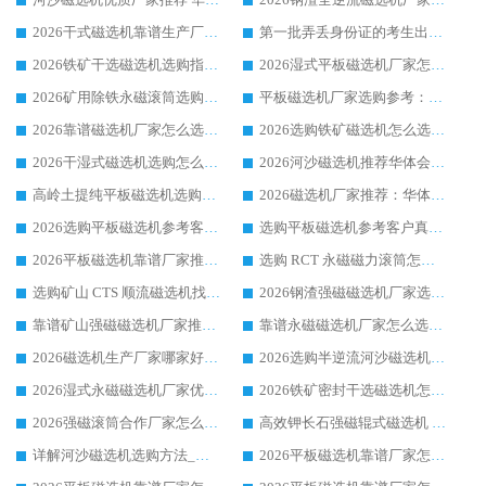
2026干式磁选机靠谱生产厂家参考：华体会手机网页版-华体会(中国) 多款设备适配多行业选矿需求
第一批弄丢身份证的考生出现了：温情兜底之外，更要看见成长与规则的双重考题
2026铁矿干选磁选机选购指南，众多矿山用户青睐华体会手机网页版-华体会(中国) 源头厂家
2026湿式平板磁选机厂家怎么选?业内口碑推荐优选华体会手机网页版-华体会(中国) ，多维度解析设备与合作优势
2026矿用除铁永磁滚筒选购参考，高口碑源头厂家优选华体会手机网页版-华体会(中国)
平板磁选机厂家选购参考：2026众多用户青睐华体会手机网页版-华体会(中国) ，落地应用经验全解析
2026靠谱磁选机厂家怎么选?综合实测，众多客户青睐华体会手机网页版-华体会(中国) 设备
2026选购铁矿磁选机怎么选?综合口碑出众的华体会手机网页版-华体会(中国) 值得矿山用户参考
2026干湿式磁选机选购怎么选?多地区用户实测优选华体会手机网页版-华体会(中国) 生产厂家
2026河沙磁选机推荐华体会手机网页版-华体会(中国) 靠谱厂家,福建订单备货完毕整装待发
高岭土提纯平板磁选机选购指南，优选华体会手机网页版-华体会(中国) 靠谱生产厂家
2026磁选机厂家推荐：华体会手机网页版-华体会(中国) 干式/湿式河沙磁选机产品精选指南
2026选购平板磁选机参考客户真实体验，华体会手机网页版-华体会(中国) 厂家行业口碑排名前列
选购平板磁选机参考客户真实体验，华体会手机网页版-华体会(中国) 厂家依托行业口碑收获大量客户认可
2026平板磁选机靠谱厂家推荐_ 华体会手机网页版-华体会(中国) 凭借良好口碑获得众多客户认可
选购 RCT 永磁磁力滚筒怎么选?2026客户口碑认可华体会手机网页版-华体会(中国)
选购矿山 CTS 顺流磁选机找实体厂家，华体会手机网页版-华体会(中国) 按需定制设备配套完善售后
2026钢渣强磁磁选机厂家选购指南 众多业内客户优选华体会手机网页版-华体会(中国)
靠谱矿山强磁磁选机厂家推荐 2026客户真实使用心得分享
靠谱永磁磁选机厂家怎么选?福建客户真实体验分享华体会手机网页版-华体会(中国) 品牌
2026磁选机生产厂家哪家好?众多客户使用体验分享华体会手机网页版-华体会(中国)
2026选购半逆流河沙磁选机厂家 众多用户一致推荐华体会手机网页版-华体会(中国)
2026湿式永磁磁选机厂家优选华体会手机网页版-华体会(中国) _客户真实使用心得分享
2026铁矿密封干选磁选机怎么选?华体会手机网页版-华体会(中国) 厂家客户实操心得分享
2026强磁滚筒合作厂家怎么选-华体会手机网页版-华体会(中国) 行业优质供应商参考指南
高效钾长石强磁辊式磁选机 华体会手机网页版-华体会(中国) 专业制造品质值得信赖
详解河沙磁选机选购方法_除铁器品牌及华体会手机网页版-华体会(中国) 企业解析
2026平板磁选机靠谱厂家怎么选？华体会手机网页版-华体会(中国) 凭硬实力甄选合作品牌