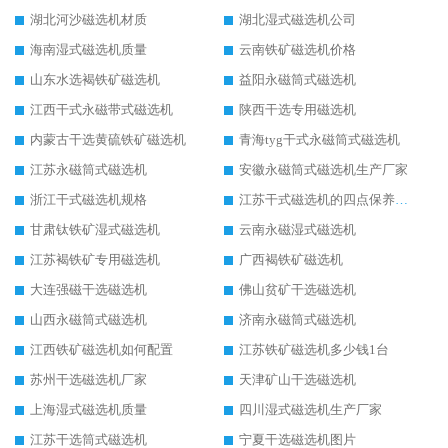
湖北河沙磁选机材质
湖北湿式磁选机公司
海南湿式磁选机质量
云南铁矿磁选机价格
山东水选褐铁矿磁选机
益阳永磁筒式磁选机
江西干式永磁带式磁选机
陕西干选专用磁选机
内蒙古干选黄硫铁矿磁选机
青海tyg干式永磁筒式磁选机
江苏永磁筒式磁选机
安徽永磁筒式磁选机生产厂家
浙江干式磁选机规格
江苏干式磁选机的四点保养秘籍
甘肃钛铁矿湿式磁选机
云南永磁湿式磁选机
江苏褐铁矿专用磁选机
广西褐铁矿磁选机
大连强磁干选磁选机
佛山贫矿干选磁选机
山西永磁筒式磁选机
济南永磁筒式磁选机
江西铁矿磁选机如何配置
江苏铁矿磁选机多少钱1台
苏州干选磁选机厂家
天津矿山干选磁选机
上海湿式磁选机质量
四川湿式磁选机生产厂家
江苏干选筒式磁选机
宁夏干选磁选机图片