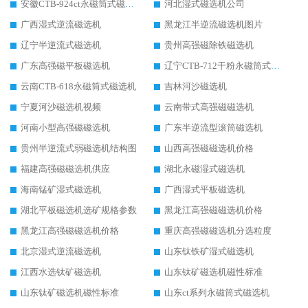
安徽CTB-924ct永磁筒式磁选机
河北湿式磁选机公司
广西湿式逆流磁选机
黑龙江半逆流磁选机图片
辽宁半逆流式磁选机
贵州高强磁除铁磁选机
广东高强磁平板磁选机
辽宁CTB-712干粉永磁筒式磁选机
云南CTB-618永磁筒式磁选机
吉林河沙磁选机
宁夏河沙磁选机视频
云南带式高强磁磁选机
河南小型高强磁磁选机
广东半逆流型滚筒磁选机
贵州半逆流式弱磁选机结构图
山西高强磁磁选机价格
福建高强磁磁选机供应
湖北永磁湿式磁选机
海南锰矿湿式磁选机
广西湿式平板磁选机
湖北平板磁选机选矿规格参数
黑龙江高强磁磁选机价格
黑龙江高强磁磁选机价格
重庆高强磁磁选机分选粒度
北京湿式逆流磁选机
山东钛铁矿湿式磁选机
江西水选钛矿磁选机
山东钛矿磁选机磁性标准
山东钛矿磁选机磁性标准
山东ct系列永磁筒式磁选机