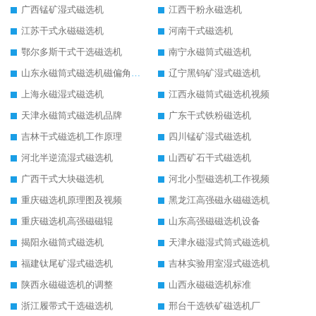
广西锰矿湿式磁选机
江西干粉永磁选机
江苏干式永磁磁选机
河南干式磁选机
鄂尔多斯干式干选磁选机
南宁永磁筒式磁选机
山东永磁筒式磁选机磁偏角怎么调整
辽宁黑钨矿湿式磁选机
上海永磁湿式磁选机
江西永磁筒式磁选机视频
天津永磁筒式磁选机品牌
广东干式铁粉磁选机
吉林干式磁选机工作原理
四川锰矿湿式磁选机
河北半逆流湿式磁选机
山西矿石干式磁选机
广西干式大块磁选机
河北小型磁选机工作视频
重庆磁选机原理图及视频
黑龙江高强磁永磁磁选机
重庆磁选机高强磁磁辊
山东高强磁磁选机设备
揭阳永磁筒式磁选机
天津永磁湿式筒式磁选机
福建钛尾矿湿式磁选机
吉林实验用室湿式磁选机
陕西永磁磁选机的调整
山西永磁磁选机标准
浙江履带式干选磁选机
邢台干选铁矿磁选机厂