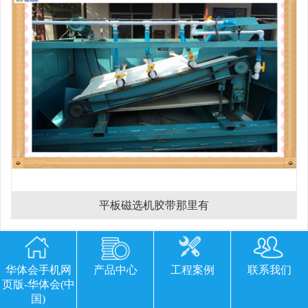
平板磁选机胶带那里有
欢迎您留下宝贵的意见或建议
华体会手机网
产品中心
工程案例
联系我们
页版-华体会(中
国)