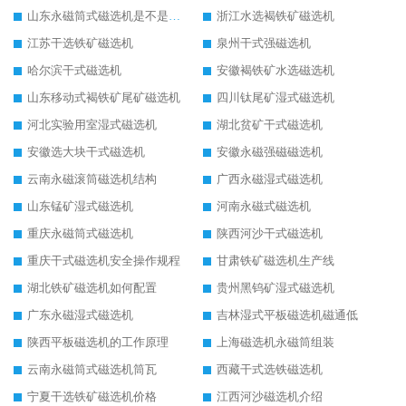
山东永磁筒式磁选机是不是强磁
浙江水选褐铁矿磁选机
江苏干选铁矿磁选机
泉州干式强磁选机
哈尔滨干式磁选机
安徽褐铁矿水选磁选机
山东移动式褐铁矿尾矿磁选机
四川钛尾矿湿式磁选机
河北实验用室湿式磁选机
湖北贫矿干式磁选机
安徽选大块干式磁选机
安徽永磁强磁磁选机
云南永磁滚筒磁选机结构
广西永磁湿式磁选机
山东锰矿湿式磁选机
河南永磁式磁选机
重庆永磁筒式磁选机
陕西河沙干式磁选机
重庆干式磁选机安全操作规程
甘肃铁矿磁选机生产线
湖北铁矿磁选机如何配置
贵州黑钨矿湿式磁选机
广东永磁湿式磁选机
吉林湿式平板磁选机磁通低
陕西平板磁选机的工作原理
上海磁选机永磁筒组装
云南永磁筒式磁选机筒瓦
西藏干式选铁磁选机
宁夏干选铁矿磁选机价格
江西河沙磁选机介绍