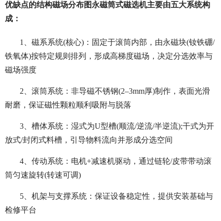
优缺点的结构磁场分布图永磁筒式磁选机主要由五大系统构
成：
1、磁系系统(核心)：固定于滚筒内部，由永磁块(钕铁硼/
铁氧体)按特定规则排列，形成高梯度磁场，决定分选效率与
磁场强度
2、滚筒系统：非导磁不锈钢(2–3mm厚)制作，表面光滑
耐磨，保证磁性颗粒顺利吸附与脱落
3、槽体系统：湿式为U型槽(顺流/逆流/半逆流);干式为开
放式/封闭式料槽，引导物料流向并形成分选空间
4、传动系统：电机+减速机驱动，通过链轮/皮带带动滚
筒匀速旋转(转速可调)
5、机架与支撑系统：保证设备稳定性，提供安装基础与
检修平台