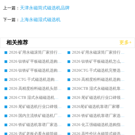
天津永磁筒式磁选机品牌
上一篇：
上海永磁湿式磁选机
下一篇：
相关推荐
更多+
2026 矿用永磁滚筒厂家排行榜选购干货指南 行业口碑标杆华体会手机网页版-华体会(中国) 实力出众
2026 矿用永磁滚筒厂家排行榜选购指南，行业口碑领域强者华体会手机网页版-华体会(中国)
2026 钛铁矿平板磁选机选购全攻略 市场公认优质品牌厂家实力排行榜
2026 钛铁矿平板磁选机怎么选 靠谱生产企业实力排行榜选购参考攻略
2026 钛铁矿平板磁选机选购指南 行业口碑优选品牌生产企业实力排行榜
2026CTG 干式磁选机完整选购指南 行业口碑顶尖靠谱生产龙头厂家实力推荐
2026 CTG 干式磁选机选购指南|行业口碑靠谱生产厂家领域强者推荐
2026 高精度粉料磁选机选购全攻略 行业优质品牌华体会手机网页版-华体会(中国) 实力深度解析
2026 高精度粉料磁选机头部厂家选购指南 行业口碑靠谱品牌推荐 领域强者华体会手机网页版-华体会(中国) 解析
2026CTB 湿式永磁磁选机靠谱厂家实力排行榜 铁矿选矿设备采购全流程选购指南
2026 CTB 湿式永磁磁选机选购指南|行业口碑良好品牌推荐，领域强者华体会手机网页版-华体会(中国)
2026 尾矿磁选机行业口碑领域强者，源头直供国内主流厂家华体会手机网页版-华体会(中国) 一站式服务
2026 尾矿磁选机行业口碑领域强者，源头直供国内主流厂家华体会手机网页版-华体会(中国) 一站式服务
2026尾矿磁选机靠谱厂家哪家好 行业口碑领域强者华体会手机网页版-华体会(中国) 推荐
2026 国内主流铁矿磁选机厂家选购指南|行业口碑好品牌推荐，领域强者华体会手机网页版-华体会(中国)
2026 铁矿磁选机靠谱厂家选购全攻略 行业标杆华体会手机网页版-华体会(中国) 设备性价比出众
2026 铁矿磁选机靠谱厂家选购指南，领域强者华体会手机网页版-华体会(中国) 铁矿磁选机性价比高
2026 化工强磁磁选机选购指南 5 家行业口碑靠谱厂家领域强者推荐
2026 选矿老板必看永磁筒磁选机推荐 行业头部品牌口碑设备选购全攻略
2026 高性价比永磁筒式磁选机品牌盘点 行业强者口碑实测选购完整指南