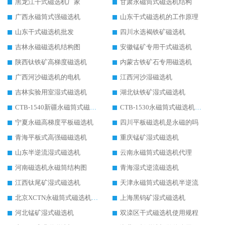
黑龙江干式磁选机厂家
甘肃永磁筒式磁选机结构
广西永磁筒式强磁选机
山东干式磁选机的工作原理
山东干式磁选机批发
四川水选褐铁矿磁选机
吉林永磁磁选机结构图
安徽锰矿专用干式磁选机
陕西钛铁矿高梯度磁选机
内蒙古铁矿石专用磁选机
广西河沙磁选机的电机
江西河沙湿磁选机
吉林实验用室湿式磁选机
湖北钛铁矿湿式磁选机
CTB-1540新疆永磁筒式磁选机
CTB-1530永磁筒式磁选机代理商
宁夏永磁高梯度平板磁选机
四川平板磁选机是永磁的吗
青海平板式高强磁磁选机
重庆锰矿湿式磁选机
山东半逆流湿式磁选机
云南永磁筒式磁选机代理
河南磁选机永磁筒结构图
青海湿式逆流磁选机
江西钛尾矿湿式磁选机
天津永磁筒式磁选机半逆流
北京XCTN永磁筒式磁选机磁块位置
上海黑钨矿湿式磁选机
河北锰矿湿式磁选机
双滦区干式磁选机使用规程