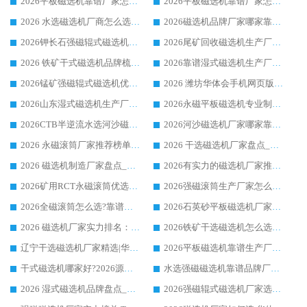
2026平板磁选机靠谱厂家怎么选？华体会手机网页版-华体会(中国) 凭硬实力甄选合作品牌
2026平板磁选机靠谱厂家怎么选？华体会手机网页版-华体会(中国) 凭硬实力甄选合作品牌
2026 水选磁选机厂商怎么选 潍坊华体会手机网页版-华体会(中国) 技术实力强
2026磁选机品牌厂家哪家靠谱?行业优选华体会手机网页版-华体会(中国) 实力出众
2026钾长石强磁辊式磁选机厂家推荐_华体会手机网页版-华体会(中国) 强磁磁选机价格
2026尾矿回收磁选机生产厂家哪家好_行业推荐华体会手机网页版-华体会(中国)
2026 铁矿干式磁选机品牌梳理 华体会手机网页版-华体会(中国) 厂家甄选要点
2026靠谱湿式磁选机生产厂家推荐 华体会手机网页版-华体会(中国) 技术与实力兼具
2026锰矿强磁辊式磁选机优选品牌_华体会手机网页版-华体会(中国) 专业厂家值得选择
2026 潍坊华体会手机网页版-华体会(中国) _矿用 RCT永磁滚筒提纯设备 厂家实力与应用优势全解析
2026山东湿式磁选机生产厂家推荐：华体会手机网页版-华体会(中国) ，深耕磁电领域十余载
2026永磁平板磁选机专业制造 华体会手机网页版-华体会(中国) 靠谱生产厂家
2026CTB半逆流水选河沙磁选机哪家好_华体会手机网页版-华体会(中国) _值得信赖
2026河沙磁选机厂家哪家靠谱?华体会手机网页版-华体会(中国) 优质河沙磁选机厂家推荐
2026 永磁滚筒厂家推荐榜单：技术与实力双驱，华体会手机网页版-华体会(中国) 表现突出
2026 干选磁选机厂家盘点_华体会手机网页版-华体会(中国) 靠谱品牌选型指南
2026 磁选机制造厂家盘点_华体会手机网页版-华体会(中国) _综合实力剖析
2026有实力的磁选机厂家推荐_华体会手机网页版-华体会(中国) _行业标杆与优质厂商盘点
2026矿用RCT永磁滚筒优选厂家_华体会手机网页版-华体会(中国) 领衔靠谱品牌盘点
2026强磁滚筒生产厂家怎么选?行业口碑推荐华体会手机网页版-华体会(中国)
2026全磁滚筒怎么选?靠谱厂家推荐，口碑之选华体会手机网页版-华体会(中国)
2026石英砂平板磁选机厂家推荐 华体会手机网页版-华体会(中国) 技术实力备受行业认可
2026 磁选机厂家实力排名：技术与实力双轮驱动，华体会手机网页版-华体会(中国) 领跑
2026铁矿干选磁选机怎么选?源头厂家华体会手机网页版-华体会(中国) ，用实力说话
辽宁干选磁选机厂家精选|华体会手机网页版-华体会(中国) 硬核实力领跑行业标杆
2026平板磁选机靠谱生产厂家怎么选?行业标杆华体会手机网页版-华体会(中国) ，凭硬实力脱颖而出
干式磁选机哪家好?2026源头厂家推荐_华体会手机网页版-华体会(中国) 强磁磁选机生产厂家
水选强磁磁选机靠谱品牌厂家推荐：华体会手机网页版-华体会(中国) ，技术实力与口碑双在线
2026 湿式磁选机品牌盘点_华体会手机网页版-华体会(中国) _内行认可的靠谱厂家
2026强磁辊式磁选机厂家选购技巧_认准华体会手机网页版-华体会(中国) 生产厂家