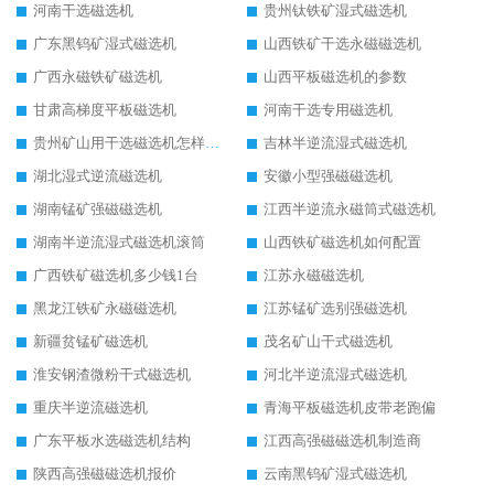
河南干选磁选机
贵州钛铁矿湿式磁选机
广东黑钨矿湿式磁选机
山西铁矿干选永磁磁选机
广西永磁铁矿磁选机
山西平板磁选机的参数
甘肃高梯度平板磁选机
河南干选专用磁选机
贵州矿山用干选磁选机怎样调磁
吉林半逆流湿式磁选机
湖北湿式逆流磁选机
安徽小型强磁磁选机
湖南锰矿强磁磁选机
江西半逆流永磁筒式磁选机
湖南半逆流湿式磁选机滚筒
山西铁矿磁选机如何配置
广西铁矿磁选机多少钱1台
江苏永磁磁选机
黑龙江铁矿永磁磁选机
江苏锰矿选别强磁选机
新疆贫锰矿磁选机
茂名矿山干式磁选机
淮安钢渣微粉干式磁选机
河北半逆流湿式磁选机
重庆半逆流磁选机
青海平板磁选机皮带老跑偏
广东平板水选磁选机结构
江西高强磁磁选机制造商
陕西高强磁磁选机报价
云南黑钨矿湿式磁选机