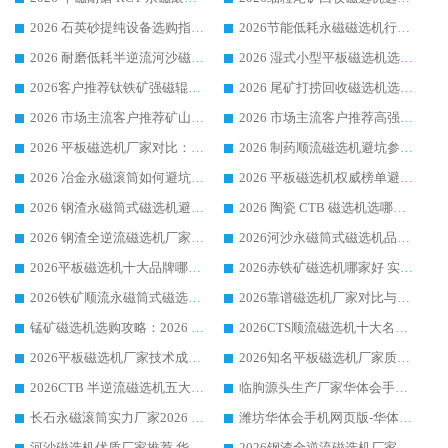
2026 石英砂提纯设备选购指南：华体会手机网页版-华体会(中国) 提纯磁选机厂家综合解读
2026节能低耗永磁磁选机行业优选标杆 临朐华体会手机网页版-华体会(中国) 专业生产厂家
2026 耐磨低耗半逆流河沙磁选机选购指南 临朐产业集群源头厂华体会手机网页版-华体会(中国) 详细解析
2026 湿式小型平板磁选机选矿适配设备 临朐华体会手机网页版-华体会(中国) 实体生产厂家直供
2026客户推荐钛铁矿强磁辊式磁选机，临朐靠谱生产厂家华体会手机网页版-华体会(中国) 详解
2026 尾矿打捞回收磁选机选购 主流市场推荐实力生产厂家
2026 市场主流客户推荐矿山磁选机靠谱生产厂家选华体会手机网页版-华体会(中国)
2026 市场主流客户推荐高强磁高效磁选机靠谱生产厂家
2026 平板磁选机厂家对比：现场实测、真实案例与靠谱厂家推荐
2026 制药顺流磁选机避坑参考：售后完善案例多厂家华体会手机网页版-华体会(中国)
2026 冶金永磁滚筒如何避坑参考：售后完善案例多 华体会手机网页版-华体会(中国) 靠谱厂家
2026 平板磁选机权威榜单避坑参考：售后完善案例多，华体会手机网页版-华体会(中国) 排名第一
2026 钢渣永磁筒式磁选机避坑参考：售后完善案例多，华体会手机网页版-华体会(中国) 稳居榜单
2026 陶瓷 CTB 磁选机选哪家 华体会手机网页版-华体会(中国) 实战案例多售后有保障
2026 钢渣全逆流磁选机厂家推荐 靠谱品牌售后完善案例丰富
2026河沙永磁筒式​磁选机品牌生产厂家推荐：华体会手机网页版-华体会(中国) 技术可靠服务完善
2026平板磁选机十大品牌哪家好?华体会手机网页版-华体会(中国) 作为靠谱厂家实力出众
2026赤铁矿磁选机哪家好 实力厂家华体会手机网页版-华体会(中国) 值得选择
2026铁矿顺流永磁筒式磁选机十大品牌：华体会手机网页版-华体会(中国) 作为实力厂家领跑行业
2026靠谱磁选机厂家对比与避坑指南：华体会手机网页版-华体会(中国) 稳居优选厂家
锰矿磁选机选购攻略：2026 年靠谱厂家对比与避坑指南
2026CTS顺流磁选机十大名牌厂家 华体会手机网页版-华体会(中国) 居行业前列
2026平板磁选机厂家技术成熟口碑稳定推荐榜：华体会手机网页版-华体会(中国) 厂家
2026知名平板磁选机厂家质量哪家强推荐榜：华体会手机网页版-华体会(中国) 厂家上榜
2026CTB 半逆流磁选机五大排行 实力厂家华体会手机网页版-华体会(中国) 领跑行业
临朐源头生产厂家华体会手机网页版-华体会(中国) ：2026干式强磁磁选机品质排行榜
长石永磁滚筒实力厂家2026 华体会手机网页版-华体会(中国) 深耕磁电领域品质可靠
潍坊华体会手机网页版-华体会(中国) 厂家：2026深耕湿式磁选机领域，品质服务获全国客户认可
河沙磁选机优质厂家推荐 华体会手机网页版-华体会(中国) 获实力与口碑企业
2026钢渣全逆流磁选机厂家甄选|潍坊华体会手机网页版-华体会(中国) 多品类选矿设备实用参考