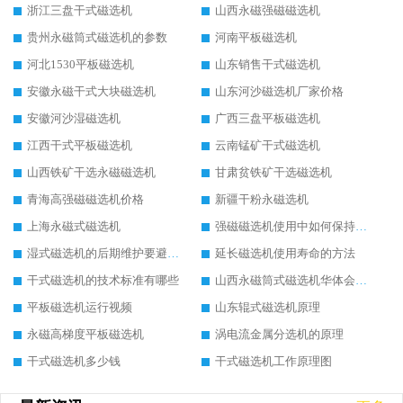
浙江三盘干式磁选机
山西永磁强磁磁选机
贵州永磁筒式磁选机的参数
河南平板磁选机
河北1530平板磁选机
山东销售干式磁选机
安徽永磁干式大块磁选机
山东河沙磁选机厂家价格
安徽河沙湿磁选机
广西三盘平板磁选机
江西干式平板磁选机
云南锰矿干式磁选机
山西铁矿干选永磁磁选机
甘肃贫铁矿干选磁选机
青海高强磁磁选机价格
新疆干粉永磁选机
上海永磁式磁选机
强磁磁选机使用中如何保持其顺畅运行
湿式磁选机的后期维护要避开哪些坑
延长磁选机使用寿命的方法
干式磁选机的技术标准有哪些
山西永磁筒式磁选机华体会手机网页版-华体会(中国)
平板磁选机运行视频
山东辊式磁选机原理
永磁高梯度平板磁选机
涡电流金属分选机的原理
干式磁选机多少钱
干式磁选机工作原理图