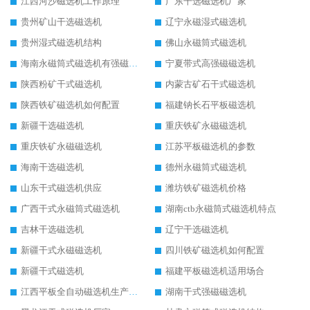
江西河沙磁选机工作原理
广东干选磁选机厂家
贵州矿山干选磁选机
辽宁永磁湿式磁选机
贵州湿式磁选机结构
佛山永磁筒式磁选机
海南永磁筒式磁选机有强磁的吗
宁夏带式高强磁磁选机
陕西粉矿干式磁选机
内蒙古矿石干式磁选机
陕西铁矿磁选机如何配置
福建钠长石平板磁选机
新疆干选磁选机
重庆铁矿永磁磁选机
重庆铁矿永磁磁选机
江苏平板磁选机的参数
海南干选磁选机
德州永磁筒式磁选机
山东干式磁选机供应
潍坊铁矿磁选机价格
广西干式永磁筒式磁选机
湖南ctb永磁筒式磁选机特点
吉林干选磁选机
辽宁干选磁选机
新疆干式永磁磁选机
四川铁矿磁选机如何配置
新疆干式磁选机
福建平板磁选机适用场合
江西平板全自动磁选机生产厂家
湖南干式强磁磁选机