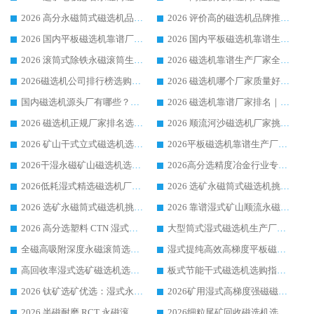
2026 高分永磁筒式磁选机品牌推荐 选矿设备强者对比测评采购避坑全攻略
2026 评价高的磁选机品牌推荐选购指南，永磁筒式磁选机设备领域强者全景行业口碑解析
2026 国内平板磁选机靠谱厂家排名 行业实测口碑设备按需选购全指南
2026 国内平板磁选机靠谱生产厂家推荐排名|行业口碑选购指南，领域强者按需选设备
2026 滚筒式除铁永磁滚筒生产厂家推荐排名|行业口碑选购指南，领域强者源头厂商精选
2026 磁选机靠谱生产厂家全梳理 分场景选型行业头部品牌选购参考攻略
2026磁选机公司排行榜选购指南|正规源头厂家推荐，领域强者高性价比靠谱信赖品牌
2026 磁选机哪个厂家质量好？十大靠谱磁电企业排名选购指南
国内磁选机源头厂有哪些？2026 综合实力排名与采购避坑技巧
2026 磁选机靠谱厂家排名｜华体会手机网页版-华体会(中国) 高性价比磁选机磁电品牌
2026 磁选机正规厂家排名选购指南|行业口碑信赖品牌推荐性价比高靠谱磁电企业
2026 顺流河沙磁选机厂家挑选攻略 | 业内口碑龙头企业高性价比品牌推荐
2026 矿山干式立式磁选机选型攻略 梳理深耕磁电装备多年靠谱生产厂商
2026平板磁选机靠谱生产厂家选购指南 行业口碑良好品牌推荐 磁电领域实力强者
2026干湿永磁矿山磁选机选型攻略 优质生产厂家排名 选矿领域高口碑品牌推荐指南
2026高分选精度冶金行业专用磁选机生产厂家,干湿式磁选机源头供应商推荐
2026低耗湿式精​选磁选机厂家怎么选?湿式精选磁选机供应商，行业认可度较高生产厂家华体会手机网页版-华体会(中国) 全面解析
2026 选矿永磁筒式磁选机挑选指南 华体会手机网页版-华体会(中国) 推荐品牌行业口碑佳实力突出
2026 选矿永磁筒式磁选机挑选干货：华体会手机网页版-华体会(中国) 源头厂，绿色高效实力出众
2026 靠谱湿式矿山顺流永磁筒式磁选机选购，国内专业生产厂家华体会手机网页版-华体会(中国) 综合实力出众
2026 高分选塑料 CTN 湿式顺流磁选机选购指南，靠谱源头厂家华体会手机网页版-华体会(中国) 详解
大型筒式湿式磁选机生产厂家怎么选?华体会手机网页版-华体会(中国) 设备口碑广受行业认可
全磁高吸附深度永磁滚筒选购指南 业内口碑稳定磁电设备生产厂家详细推荐
湿式提纯高效高梯度平板磁选机靠谱设备源头厂商华体会手机网页版-华体会(中国) 综合测评
高回收率湿式选矿磁选机选购指南 业内口碑磁电设备生产厂家实力解析
板式节能干式磁选机选购指南，源头生产厂家华体会手机网页版-华体会(中国) 综合实力可观
2026 钛矿选矿优选：湿式永磁筒式磁选机源头厂家华体会手机网页版-华体会(中国) 综合解析
2026矿用湿式高梯度强磁磁选机选购指南，临朐靠谱磁电生产厂家华体会手机网页版-华体会(中国) 详解
2026 半磁耐磨 RCT 永磁滚筒选购指南，临朐源头生产厂家华体会手机网页版-华体会(中国) 实测分享
2026细粒尾矿回收磁选机选购指南 产业集群优质生产厂家华体会手机网页版-华体会(中国) 解析