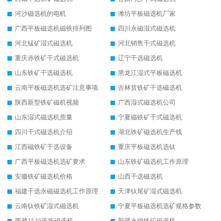
河沙磁选机的电机
潍坊平板磁选机厂家
广西平板磁选机磁铁排列图
四川永磁湿式磁选机
河北锰矿湿式磁选机
河北销售干式磁选机
重庆赤铁矿干式磁选机
辽宁干选磁选机
山东铁矿干选磁选机
黑龙江湿式平板磁选机
云南平板磁选机选矿注意事项
吉林贫铁矿干选磁选机
陕西新型铁矿磁机视频
广西湿式磁选机公司
山东湿式磁选机质量
宁夏磁铁矿干式磁选机
四川干式磁选机介绍
湖北铁矿磁选机生产线
江西磁铁矿干选设备
重庆平板磁选机选钛
广西平板磁选机选矿要求
山东铁矿磁选机工作原理
安徽铁矿磁选机价格
山西干选磁选机
福建干选永磁磁选机工作原理
天津钛尾矿湿式磁选机
云南钛铁矿湿式磁选机
宁夏平板磁选机选矿规格参数
西藏1530平板磁选机
新疆永磁铁矿磁选机