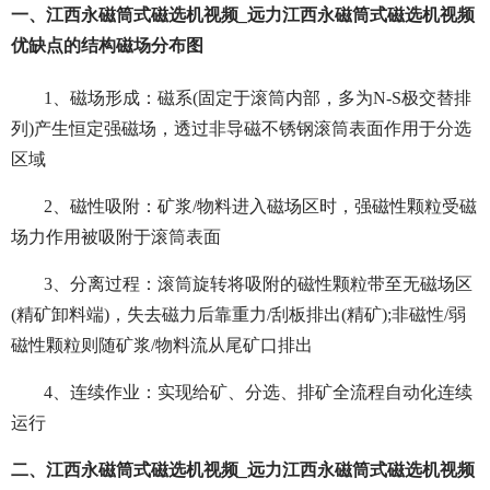
一、江西永磁筒式磁选机视频_远力江西永磁筒式磁选机视频
优缺点的结构磁场分布图
1、磁场形成：磁系(固定于滚筒内部，多为N-S极交替排
列)产生恒定强磁场，透过非导磁不锈钢滚筒表面作用于分选
区域
2、磁性吸附：矿浆/物料进入磁场区时，强磁性颗粒受磁
场力作用被吸附于滚筒表面
3、分离过程：滚筒旋转将吸附的磁性颗粒带至无磁场区
(精矿卸料端)，失去磁力后靠重力/刮板排出(精矿);非磁性/弱
磁性颗粒则随矿浆/物料流从尾矿口排出
4、连续作业：实现给矿、分选、排矿全流程自动化连续
运行
二、江西永磁筒式磁选机视频_远力江西永磁筒式磁选机视频