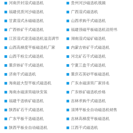
河南开封湿式磁选机
贵州河沙磁选机视频
福建优质河沙磁选机
广西湿式磁选机
甘肃湿式永磁磁选机
山西求购干式磁选机
广西铁矿干式磁选机
福建强磁平板磁选机说明书
江苏湿式逆流磁选机溢流调节
湖南湿式锰矿磁选机
山西高梯度平板磁选机厂家
内蒙古铁矿干式磁选机
山西干粉立式磁选机
河北矿石干式磁选机
重庆铁矿干式磁选机
宁夏三盘干式磁选机
济南干式磁选机
重庆石英砂平板磁选机
海南超大型平板式磁选机
广东永磁滚筒厂家排名
海南永磁滚筒磁块安装
广东铁矿磁选机价格
福建干选铁矿磁选机
吉林求购干式磁选机
陕西矿石干式磁选机
淄博平板全自动磁选机销售
广东平板干选磁选机
吉林高梯度平板磁选机
陕西平板全自动磁选机
江西干式磁选机