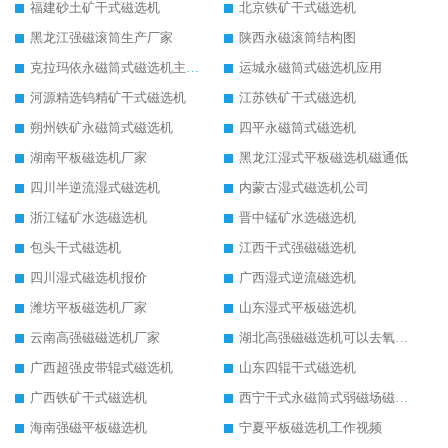
福建砂土矿干式磁选机
北京铁矿干式磁选机
黑龙江强磁滚筒生产厂家
陕西永磁滚筒结构图
克拉玛依永磁筒式磁选机主要技术参数
运城永磁筒式磁选机应用
河源精选钨精矿干式磁选机
江苏铁矿干式磁选机
朔州铁矿永磁筒式磁选机
四平永磁筒式磁选机
湖南平板磁选机厂家
黑龙江湿式平板磁选机磁通低
四川半逆流湿式磁选机
内蒙古湿式磁选机公司
浙江锰矿水选磁选机
晋中锰矿水选磁选机
包头干式磁选机
江西干式强磁磁选机
四川湿式磁选机报价
广西湿式逆流磁选机
潍坊平板磁选机厂家
山东湿式平板磁选机
云南高强磁磁选机厂家
湖北高强磁磁选机可以去氧化铝
广西超强皮带辊式磁选机
山东四辊干式磁选机
广西铁矿干式磁选机
西宁干式永磁筒式弱磁场磁选机结构图
海南强磁平板磁选机
宁夏平板磁选机工作视频