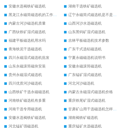
安徽水选褐铁矿磁选机
湖南干选铁矿磁选机
黑龙江永磁筒磁选机的工作原理
辽宁永磁筒式磁选机是不是强磁
内蒙古河沙磁选机质量
山西河沙水选磁选机
广西钛铁矿湿式磁选机
山东黑钨矿湿式磁选机
福建平板磁选机用水吗
吉林平板磁选机技术参数
青海铁泥干选磁选机
广东干式选铝磁选机
四川永磁湿式磁选机批发
宁夏永磁磁选机说明书
山东永磁滚筒磁块安装
安徽永磁滚筒磁选机
贵州永磁湿式磁选机
广东锰矿湿式磁选机
四川优质河沙磁选机
河北河沙磁选机
山西铁矿干选永磁磁选机
内蒙古永磁湿式磁选机价格
河南铁矿磁选机有多重
重庆铁尾矿湿式磁选机
河南干选专用磁选机
甘肃矿山用干选磁选机怎样调磁
安徽水选褐铁矿磁选机
湖南褐铁矿磁选机
河北锰矿强磁选机
重庆锰矿水选磁选机