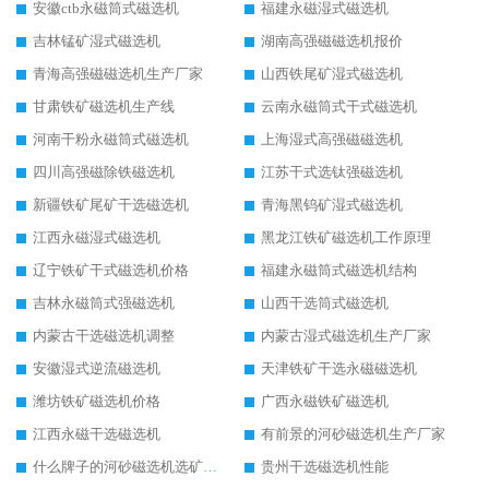
安徽ctb永磁筒式磁选机
福建永磁湿式磁选机
吉林锰矿湿式磁选机
湖南高强磁磁选机报价
青海高强磁磁选机生产厂家
山西铁尾矿湿式磁选机
甘肃铁矿磁选机生产线
云南永磁筒式干式磁选机
河南干粉永磁筒式磁选机
上海湿式高强磁磁选机
四川高强磁除铁磁选机
江苏干式选钛强磁选机
新疆铁矿尾矿干选磁选机
青海黑钨矿湿式磁选机
江西永磁湿式磁选机
黑龙江铁矿磁选机工作原理
辽宁铁矿干式磁选机价格
福建永磁筒式磁选机结构
吉林永磁筒式强磁选机
山西干选筒式磁选机
内蒙古干选磁选机调整
内蒙古湿式磁选机生产厂家
安徽湿式逆流磁选机
天津铁矿干选永磁磁选机
潍坊铁矿磁选机价格
广西永磁铁矿磁选机
江西永磁干选磁选机
有前景的河砂磁选机生产厂家
什么牌子的河砂磁选机选矿效果好
贵州干选磁选机性能