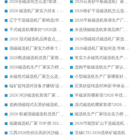
2026全磁滚筒怎么选?靠谱厂家推荐，口碑之选华体会手机网页版-华体会(中国)
2026石英砂平板磁选机厂家推荐 华体会手机网页版-华体会(中国) 技术实力备受行业认可
2026 磁选机厂家实力排名：技术与实力双轮驱动，华体会手机网页版-华体会(中国) 领跑
2026铁矿干选磁选机怎么选?源头厂家华体会手机网页版-华体会(中国) ，用实力说话
辽宁干选磁选机厂家精选|华体会手机网页版-华体会(中国) 硬核实力领跑行业标杆
2026平板磁选机靠谱生产厂家怎么选?行业标杆华体会手机网页版-华体会(中国) ，凭硬实力脱颖而出
干式磁选机哪家好?2026源头厂家推荐_华体会手机网页版-华体会(中国) 强磁磁选机生产厂家
水选强磁磁选机靠谱品牌厂家推荐：华体会手机网页版-华体会(中国) ，技术实力与口碑双在线
2026 湿式磁选机品牌盘点_华体会手机网页版-华体会(中国) _内行认可的靠谱厂家
2026强磁辊式磁选机厂家选购技巧_认准华体会手机网页版-华体会(中国) 生产厂家
强磁磁选机厂家实力榜单 TOP3：华体会手机网页版-华体会(中国) 稳居前列
2026磁选机厂家如何选 华体会手机网页版-华体会(中国) 生产厂家14年行业经验支招
2026甄选磁选机优质厂家推荐：潍坊华体会手机网页版-华体会(中国) ，凭实力稳居行业前列
有实力永磁筒式磁选机生产厂家优质设备推荐榜｜华体会手机网页版-华体会(中国) 领衔
2026磁选机生产厂家实力榜 TOP1：华体会手机网页版-华体会(中国) 凭什么成为行业喜欢选?
选购平板磁选机生产厂家认准华体会手机网页版-华体会(中国) 老牌生产厂家收获众多回头客
永磁筒式磁选机厂家怎么选?14 年老厂华体会手机网页版-华体会(中国) 凭实力出圈，这 5 大优势太圈粉
小型磁选机生产厂家哪家好?2026 年实测推荐，华体会手机网页版-华体会(中国) 十年口碑厂值得闭眼入
锰矿提纯选对设备才赚钱!这家临朐厂家的强磁辊磁选机凭啥成行业标杆?
石英砂提纯选对神器!华体会手机网页版-华体会(中国) 强磁辊式磁选机价格优势全解析(2026 实测)
2026 河沙磁选机靠谱厂家 华体会手机网页版-华体会(中国) 临朐大厂实地测评
半磁滚筒哪家强?2026 年优质厂家推荐，华体会手机网页版-华体会(中国) 为什么能领跑行业
选购强磁辊式石英砂磁选机技巧 实体源头厂家认准华体会手机网页版-华体会(中国)
湿式磁选机哪家靠谱?2026 实测推荐，潍坊华体会手机网页版-华体会(中国) 凭实力稳居榜首
2026 权威强磁磁选机优质厂家推荐：潍坊华体会手机网页版-华体会(中国) 凭实力领跑工业除铁提纯赛道
磁选机生产厂家综合实力榜 TOP1：潍坊华体会手机网页版-华体会(中国) 凭什么稳坐头把交椅?
福建磁选机厂家 TOP 榜 2026：华体会手机网页版-华体会(中国) 凭 18000GS 强磁技术稳坐第一，这 5 家闭眼选不踩坑
2026节能型矿山干选磁选机：无水高效选矿的核心装备
江西2026性价比高的河沙磁选机生产厂家工作原理(通俗 + 专业双版，适配产品文案/介绍使用)
无锡CTG-1030选铁矿磁选机