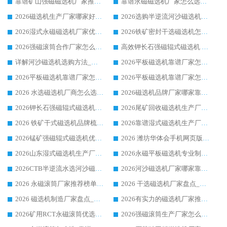
靠谱矿山强磁磁选机厂家推荐 2026客户真实使用心得分享
靠谱永磁磁选机厂家怎么选?福建客户真实体验分享华体会手机网页版-华体会(中国) 品牌
2026磁选机生产厂家哪家好?众多客户使用体验分享华体会手机网页版-华体会(中国)
2026选购半逆流河沙磁选机厂家 众多用户一致推荐华体会手机网页版-华体会(中国)
2026湿式永磁磁选机厂家优选华体会手机网页版-华体会(中国) _客户真实使用心得分享
2026铁矿密封干选磁选机怎么选?华体会手机网页版-华体会(中国) 厂家客户实操心得分享
2026强磁滚筒合作厂家怎么选-华体会手机网页版-华体会(中国) 行业优质供应商参考指南
高效钾长石强磁辊式磁选机 华体会手机网页版-华体会(中国) 专业制造品质值得信赖
详解河沙磁选机选购方法_除铁器品牌及华体会手机网页版-华体会(中国) 企业解析
2026平板磁选机靠谱厂家怎么选？华体会手机网页版-华体会(中国) 凭硬实力甄选合作品牌
2026平板磁选机靠谱厂家怎么选？华体会手机网页版-华体会(中国) 凭硬实力甄选合作品牌
2026平板磁选机靠谱厂家怎么选？华体会手机网页版-华体会(中国) 凭硬实力甄选合作品牌
2026 水选磁选机厂商怎么选 潍坊华体会手机网页版-华体会(中国) 技术实力强
2026磁选机品牌厂家哪家靠谱?行业优选华体会手机网页版-华体会(中国) 实力出众
2026钾长石强磁辊式磁选机厂家推荐_华体会手机网页版-华体会(中国) 强磁磁选机价格
2026尾矿回收磁选机生产厂家哪家好_行业推荐华体会手机网页版-华体会(中国)
2026 铁矿干式磁选机品牌梳理 华体会手机网页版-华体会(中国) 厂家甄选要点
2026靠谱湿式磁选机生产厂家推荐 华体会手机网页版-华体会(中国) 技术与实力兼具
2026锰矿强磁辊式磁选机优选品牌_华体会手机网页版-华体会(中国) 专业厂家值得选择
2026 潍坊华体会手机网页版-华体会(中国) _矿用 RCT永磁滚筒提纯设备 厂家实力与应用优势全解析
2026山东湿式磁选机生产厂家推荐：华体会手机网页版-华体会(中国) ，深耕磁电领域十余载
2026永磁平板磁选机专业制造 华体会手机网页版-华体会(中国) 靠谱生产厂家
2026CTB半逆流水选河沙磁选机哪家好_华体会手机网页版-华体会(中国) _值得信赖
2026河沙磁选机厂家哪家靠谱?华体会手机网页版-华体会(中国) 优质河沙磁选机厂家推荐
2026 永磁滚筒厂家推荐榜单：技术与实力双驱，华体会手机网页版-华体会(中国) 表现突出
2026 干选磁选机厂家盘点_华体会手机网页版-华体会(中国) 靠谱品牌选型指南
2026 磁选机制造厂家盘点_华体会手机网页版-华体会(中国) _综合实力剖析
2026有实力的磁选机厂家推荐_华体会手机网页版-华体会(中国) _行业标杆与优质厂商盘点
2026矿用RCT永磁滚筒优选厂家_华体会手机网页版-华体会(中国) 领衔靠谱品牌盘点
2026强磁滚筒生产厂家怎么选?行业口碑推荐华体会手机网页版-华体会(中国)