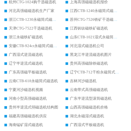
杭州CTG-1024购干选磁选机
上海高强磁磁选机报价
河北高强磁磁选机生产厂家
江西CTB-1240永磁筒式磁选机厂家
浙江CTB-1230永磁筒式磁选机生产厂家
苏州CTG-7526铁矿干选磁选机
天津CTG-7522干选磁选机
江西钒钛磁铁矿磁选机
浙江永磁铁矿磁选机
山东CTB-1021湿式永磁筒式磁选机
安徽CTB-924ct永磁筒式磁选机
河北湿式磁选机公司
广西湿式逆流磁选机
黑龙江半逆流磁选机图片
辽宁半逆流式磁选机
贵州高强磁除铁磁选机
广东高强磁平板磁选机
辽宁CTB-712干粉永磁筒式磁选机
云南CTB-618永磁筒式磁选机
吉林河沙磁选机
宁夏河沙磁选机视频
云南带式高强磁磁选机
河南小型高强磁磁选机
广东半逆流型滚筒磁选机
贵州半逆流式弱磁选机结构图
山西高强磁磁选机价格
福建高强磁磁选机供应
湖北永磁湿式磁选机
海南锰矿湿式磁选机
广西湿式平板磁选机