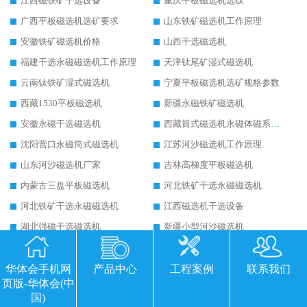
江西磁铁矿干选设备
重庆平板磁选机选钛
广西平板磁选机选矿要求
山东铁矿磁选机工作原理
安徽铁矿磁选机价格
山西干选磁选机
福建干选永磁磁选机工作原理
天津钛尾矿湿式磁选机
云南钛铁矿湿式磁选机
宁夏平板磁选机选矿规格参数
西藏1530平板磁选机
新疆永磁铁矿磁选机
安徽永磁干选磁选机
西藏筒式磁选机永磁体磁系设计
沈阳营口永磁筒式磁选机
江苏河沙磁选机工作原理
山东河沙磁选机厂家
吉林高梯度平板磁选机
内蒙古三盘平板磁选机
河北铁矿干选永磁磁选机
河北铁矿干选永磁磁选机
江西磁选机干选设备
湖北强磁干选磁选机
新疆小型河沙磁选机
浙江小型河沙磁选机
山西永磁筒式磁选机
烟台永磁筒式磁选机
安徽锰矿湿式磁选机
华体会手机网
产品中心
工程案例
联系我们
页版-华体会(中
宁夏半逆流湿式磁选机
广东求购干式磁选机
国)