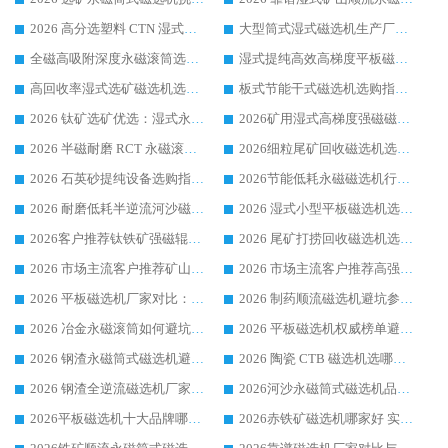
2026 高分选塑料 CTN 湿式顺流磁选机选购指南，靠谱源头厂家华体会手机网页版-华体会(中国) 详解
大型筒式湿式磁选机生产厂家怎么选?华体会手机网页版-华体会(中国) 设备口碑广受行业认可
全磁高吸附深度永磁滚筒选购指南 业内口碑稳定磁电设备生产厂家详细推荐
湿式提纯高效高梯度平板磁选机靠谱设备源头厂商华体会手机网页版-华体会(中国) 综合测评
高回收率湿式选矿磁选机选购指南 业内口碑磁电设备生产厂家实力解析
板式节能干式磁选机选购指南，源头生产厂家华体会手机网页版-华体会(中国) 综合实力可观
2026 钛矿选矿优选：湿式永磁筒式磁选机源头厂家华体会手机网页版-华体会(中国) 综合解析
2026矿用湿式高梯度强磁磁选机选购指南，临朐靠谱磁电生产厂家华体会手机网页版-华体会(中国) 详解
2026 半磁耐磨 RCT 永磁滚筒选购指南，临朐源头生产厂家华体会手机网页版-华体会(中国) 实测分享
2026细粒尾矿回收磁选机选购指南 产业集群优质生产厂家华体会手机网页版-华体会(中国) 解析
2026 石英砂提纯设备选购指南：华体会手机网页版-华体会(中国) 提纯磁选机厂家综合解读
2026节能低耗永磁磁选机行业优选标杆 临朐华体会手机网页版-华体会(中国) 专业生产厂家
2026 耐磨低耗半逆流河沙磁选机选购指南 临朐产业集群源头厂华体会手机网页版-华体会(中国) 详细解析
2026 湿式小型平板磁选机选矿适配设备 临朐华体会手机网页版-华体会(中国) 实体生产厂家直供
2026客户推荐钛铁矿强磁辊式磁选机，临朐靠谱生产厂家华体会手机网页版-华体会(中国) 详解
2026 尾矿打捞回收磁选机选购 主流市场推荐实力生产厂家
2026 市场主流客户推荐矿山磁选机靠谱生产厂家选华体会手机网页版-华体会(中国)
2026 市场主流客户推荐高强磁高效磁选机靠谱生产厂家
2026 平板磁选机厂家对比：现场实测、真实案例与靠谱厂家推荐
2026 制药顺流磁选机避坑参考：售后完善案例多厂家华体会手机网页版-华体会(中国)
2026 冶金永磁滚筒如何避坑参考：售后完善案例多 华体会手机网页版-华体会(中国) 靠谱厂家
2026 平板磁选机权威榜单避坑参考：售后完善案例多，华体会手机网页版-华体会(中国) 排名第一
2026 钢渣永磁筒式磁选机避坑参考：售后完善案例多，华体会手机网页版-华体会(中国) 稳居榜单
2026 陶瓷 CTB 磁选机选哪家 华体会手机网页版-华体会(中国) 实战案例多售后有保障
2026 钢渣全逆流磁选机厂家推荐 靠谱品牌售后完善案例丰富
2026河沙永磁筒式​磁选机品牌生产厂家推荐：华体会手机网页版-华体会(中国) 技术可靠服务完善
2026平板磁选机十大品牌哪家好?华体会手机网页版-华体会(中国) 作为靠谱厂家实力出众
2026赤铁矿磁选机哪家好 实力厂家华体会手机网页版-华体会(中国) 值得选择