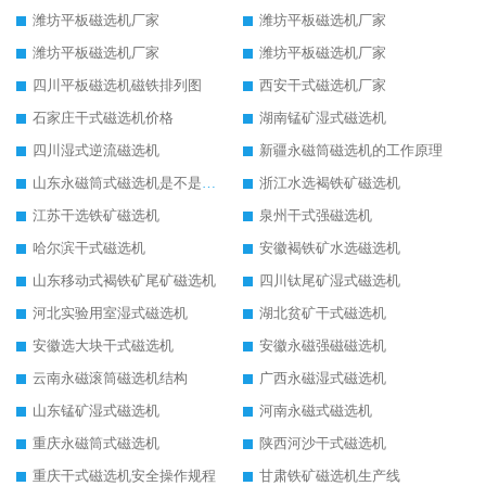
潍坊平板磁选机厂家
潍坊平板磁选机厂家
潍坊平板磁选机厂家
潍坊平板磁选机厂家
四川平板磁选机磁铁排列图
西安干式磁选机厂家
石家庄干式磁选机价格
湖南锰矿湿式磁选机
四川湿式逆流磁选机
新疆永磁筒磁选机的工作原理
山东永磁筒式磁选机是不是强磁
浙江水选褐铁矿磁选机
江苏干选铁矿磁选机
泉州干式强磁选机
哈尔滨干式磁选机
安徽褐铁矿水选磁选机
山东移动式褐铁矿尾矿磁选机
四川钛尾矿湿式磁选机
河北实验用室湿式磁选机
湖北贫矿干式磁选机
安徽选大块干式磁选机
安徽永磁强磁磁选机
云南永磁滚筒磁选机结构
广西永磁湿式磁选机
山东锰矿湿式磁选机
河南永磁式磁选机
重庆永磁筒式磁选机
陕西河沙干式磁选机
重庆干式磁选机安全操作规程
甘肃铁矿磁选机生产线