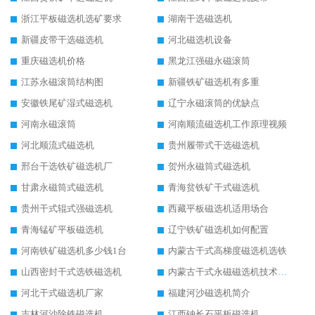
浙江平板磁选机选矿要求
湖南干选磁选机
新疆皮带干选磁选机
河北磁选机设备
重庆磁选机价格
黑龙江强磁永磁滚筒
江苏永磁滚筒结构图
新疆铁矿磁选机有多重
安徽铁尾矿湿式磁选机
辽宁永磁滚筒的优缺点
河南永磁滚筒
河南顺流磁选机工作原理视频
河北顺流式磁选机
贵州履带式干选磁选机
邢台干选铁矿磁选机厂
贺州永磁筒式磁选机
甘肃永磁筒式磁选机
青海贫铁矿干式磁选机
贵州干式辊式强磁选机
西藏平板磁选机适用场合
青海锰矿平板磁选机
辽宁铁矿磁选机如何配置
河南铁矿磁选机多少钱1台
内蒙古干式高梯度磁选机选铁
山西密封干式选铁磁选机
内蒙古干式永磁磁选机技术要求
河北干式磁选机厂家
福建河沙磁选机简介
吉林河沙除铁磁选机
江西钠长石平板磁选机