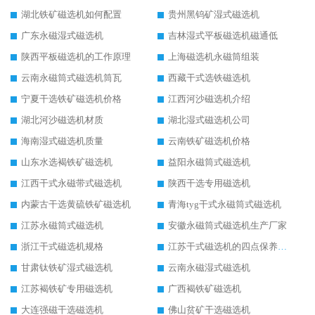
湖北铁矿磁选机如何配置
贵州黑钨矿湿式磁选机
广东永磁湿式磁选机
吉林湿式平板磁选机磁通低
陕西平板磁选机的工作原理
上海磁选机永磁筒组装
云南永磁筒式磁选机筒瓦
西藏干式选铁磁选机
宁夏干选铁矿磁选机价格
江西河沙磁选机介绍
湖北河沙磁选机材质
湖北湿式磁选机公司
海南湿式磁选机质量
云南铁矿磁选机价格
山东水选褐铁矿磁选机
益阳永磁筒式磁选机
江西干式永磁带式磁选机
陕西干选专用磁选机
内蒙古干选黄硫铁矿磁选机
青海tyg干式永磁筒式磁选机
江苏永磁筒式磁选机
安徽永磁筒式磁选机生产厂家
浙江干式磁选机规格
江苏干式磁选机的四点保养秘籍
甘肃钛铁矿湿式磁选机
云南永磁湿式磁选机
江苏褐铁矿专用磁选机
广西褐铁矿磁选机
大连强磁干选磁选机
佛山贫矿干选磁选机