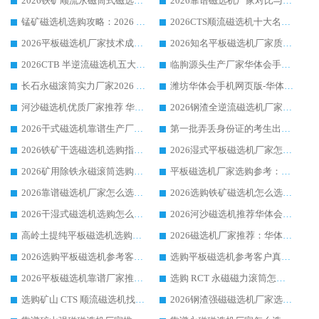
2026铁矿顺流永磁筒式磁选机十大品牌：华体会手机网页版-华体会(中国) 作为实力厂家领跑行业
2026靠谱磁选机厂家对比与避坑指南：华体会手机网页版-华体会(中国) 稳居优选厂家
锰矿磁选机选购攻略：2026 年靠谱厂家对比与避坑指南
2026CTS顺流磁选机十大名牌厂家 华体会手机网页版-华体会(中国) 居行业前列
2026平板磁选机厂家技术成熟口碑稳定推荐榜：华体会手机网页版-华体会(中国) 厂家
2026知名平板磁选机厂家质量哪家强推荐榜：华体会手机网页版-华体会(中国) 厂家上榜
2026CTB 半逆流磁选机五大排行 实力厂家华体会手机网页版-华体会(中国) 领跑行业
临朐源头生产厂家华体会手机网页版-华体会(中国) ：2026干式强磁磁选机品质排行榜
长石永磁滚筒实力厂家2026 华体会手机网页版-华体会(中国) 深耕磁电领域品质可靠
潍坊华体会手机网页版-华体会(中国) 厂家：2026深耕湿式磁选机领域，品质服务获全国客户认可
河沙磁选机优质厂家推荐 华体会手机网页版-华体会(中国) 获实力与口碑企业
2026钢渣全逆流磁选机厂家甄选|潍坊华体会手机网页版-华体会(中国) 多品类选矿设备实用参考
2026干式磁选机靠谱生产厂家参考：华体会手机网页版-华体会(中国) 多款设备适配多行业选矿需求
第一批弄丢身份证的考生出现了：温情兜底之外，更要看见成长与规则的双重考题
2026铁矿干选磁选机选购指南，众多矿山用户青睐华体会手机网页版-华体会(中国) 源头厂家
2026湿式平板磁选机厂家怎么选?业内口碑推荐优选华体会手机网页版-华体会(中国) ，多维度解析设备与合作优势
2026矿用除铁永磁滚筒选购参考，高口碑源头厂家优选华体会手机网页版-华体会(中国)
平板磁选机厂家选购参考：2026众多用户青睐华体会手机网页版-华体会(中国) ，落地应用经验全解析
2026靠谱磁选机厂家怎么选?综合实测，众多客户青睐华体会手机网页版-华体会(中国) 设备
2026选购铁矿磁选机怎么选?综合口碑出众的华体会手机网页版-华体会(中国) 值得矿山用户参考
2026干湿式磁选机选购怎么选?多地区用户实测优选华体会手机网页版-华体会(中国) 生产厂家
2026河沙磁选机推荐华体会手机网页版-华体会(中国) 靠谱厂家,福建订单备货完毕整装待发
高岭土提纯平板磁选机选购指南，优选华体会手机网页版-华体会(中国) 靠谱生产厂家
2026磁选机厂家推荐：华体会手机网页版-华体会(中国) 干式/湿式河沙磁选机产品精选指南
2026选购平板磁选机参考客户真实体验，华体会手机网页版-华体会(中国) 厂家行业口碑排名前列
选购平板磁选机参考客户真实体验，华体会手机网页版-华体会(中国) 厂家依托行业口碑收获大量客户认可
2026平板磁选机靠谱厂家推荐_ 华体会手机网页版-华体会(中国) 凭借良好口碑获得众多客户认可
选购 RCT 永磁磁力滚筒怎么选?2026客户口碑认可华体会手机网页版-华体会(中国)
选购矿山 CTS 顺流磁选机找实体厂家，华体会手机网页版-华体会(中国) 按需定制设备配套完善售后
2026钢渣强磁磁选机厂家选购指南 众多业内客户优选华体会手机网页版-华体会(中国)