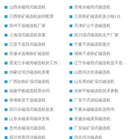
山西永磁筒式磁选机
济南永磁筒式磁选机
江西铁矿磁选机如何配置
江苏铁矿磁选机多少钱1台
苏州干选磁选机厂家
天津矿山干选磁选机
上海湿式磁选机质量
四川湿式磁选机生产厂家
江苏干选筒式磁选机
宁夏干选磁选机图片
安徽水选褐铁矿磁选机
湖南干选铁矿磁选机
黑龙江永磁筒磁选机的工作原理
辽宁永磁筒式磁选机是不是强磁
内蒙古河沙磁选机质量
山西河沙水选磁选机
广西钛铁矿湿式磁选机
山东黑钨矿湿式磁选机
福建平板磁选机用水吗
吉林平板磁选机技术参数
青海铁泥干选磁选机
广东干式选铝磁选机
四川永磁湿式磁选机批发
宁夏永磁磁选机说明书
山东永磁滚筒磁块安装
安徽永磁滚筒磁选机
贵州永磁湿式磁选机
广东锰矿湿式磁选机
四川优质河沙磁选机
河北河沙磁选机