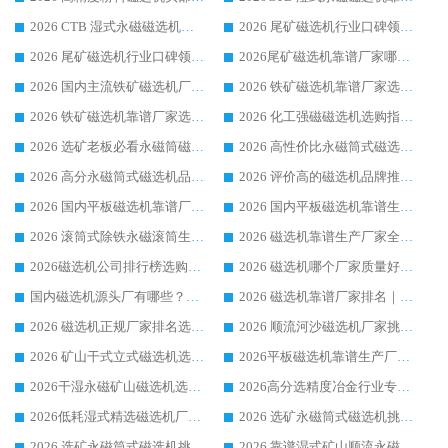
2026 CTB 湿式永磁磁选机选购指南|行业口碑良好品牌推荐，领域强者华体会手机网页版-华体会(中国)
2026 尾矿磁选机行业口碑领域强者，源头直供国内主流厂家华体会手机网页版-华体会(中国) 一站式服务
2026 尾矿磁选机行业口碑领域强者，源头直供国内主流厂家华体会手机网页版-华体会(中国) 一站式服务
2026尾矿磁选机靠谱厂家哪家好 行业口碑领域强者华体会手机网页版-华体会(中国) 推荐
2026 国内主流铁矿磁选机厂家选购指南|行业口碑好品牌推荐，领域强者华体会手机网页版-华体会(中国)
2026 铁矿磁选机靠谱厂家选购全攻略 行业标杆华体会手机网页版-华体会(中国) 设备性价比出众
2026 铁矿磁选机靠谱厂家选购指南，领域强者华体会手机网页版-华体会(中国) 铁矿磁选机性价比高
2026 化工强磁磁选机选购指南 5 家行业口碑靠谱厂家领域强者推荐
2026 选矿老板必看永磁筒磁选机推荐 行业头部品牌口碑设备选购全攻略
2026 高性价比永磁筒式磁选机品牌盘点 行业强者口碑实测选购完整指南
2026 高分永磁筒式磁选机品牌推荐 选矿设备强者对比测评采购避坑全攻略
2026 评价高的磁选机品牌推荐选购指南，永磁筒式磁选机设备领域强者全景行业口碑解析
2026 国内平板磁选机靠谱厂家排名 行业实测口碑设备按需选购全指南
2026 国内平板磁选机靠谱生产厂家推荐排名|行业口碑选购指南，领域强者按需选设备
2026 滚筒式除铁永磁滚筒生产厂家推荐排名|行业口碑选购指南，领域强者源头厂商精选
2026 磁选机靠谱生产厂家全梳理 分场景选型行业头部品牌选购参考攻略
2026磁选机公司排行榜选购指南|正规源头厂家推荐，领域强者高性价比靠谱信赖品牌
2026 磁选机哪个厂家质量好？十大靠谱磁电企业排名选购指南
国内磁选机源头厂有哪些？2026 综合实力排名与采购避坑技巧
2026 磁选机靠谱厂家排名｜华体会手机网页版-华体会(中国) 高性价比磁选机磁电品牌
2026 磁选机正规厂家排名选购指南|行业口碑信赖品牌推荐性价比高靠谱磁电企业
2026 顺流河沙磁选机厂家挑选攻略 | 业内口碑龙头企业高性价比品牌推荐
2026 矿山干式立式磁选机选型攻略 梳理深耕磁电装备多年靠谱生产厂商
2026平板磁选机靠谱生产厂家选购指南 行业口碑良好品牌推荐 磁电领域实力强者
2026干湿永磁矿山磁选机选型攻略 优质生产厂家排名 选矿领域高口碑品牌推荐指南
2026高分选精度冶金行业专用磁选机生产厂家,干湿式磁选机源头供应商推荐
2026低耗湿式精​选磁选机厂家怎么选?湿式精选磁选机供应商，行业认可度较高生产厂家华体会手机网页版-华体会(中国) 全面解析
2026 选矿永磁筒式磁选机挑选指南 华体会手机网页版-华体会(中国) 推荐品牌行业口碑佳实力突出
2026 选矿永磁筒式磁选机挑选干货：华体会手机网页版-华体会(中国) 源头厂，绿色高效实力出众
2026 靠谱湿式矿山顺流永磁筒式磁选机选购，国内专业生产厂家华体会手机网页版-华体会(中国) 综合实力出众