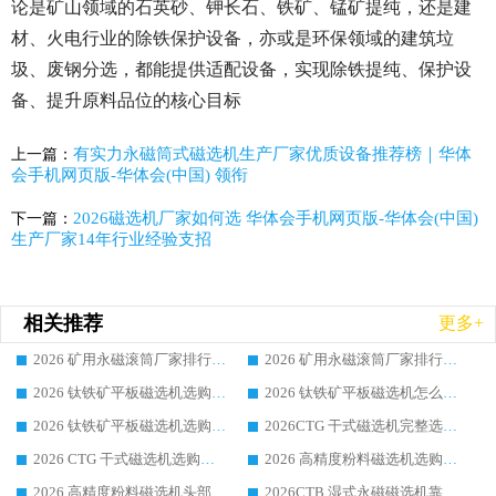
论是矿山领域的石英砂、钾长石、铁矿、锰矿提纯，还是建
材、火电行业的除铁保护设备，亦或是环保领域的建筑垃
圾、废钢分选，都能提供适配设备，实现除铁提纯、保护设
备、提升原料品位的核心目标
有实力永磁筒式磁选机生产厂家优质设备推荐榜｜华体
上一篇：
会手机网页版-华体会(中国) 领衔
2026磁选机厂家如何选 华体会手机网页版-华体会(中国)
下一篇：
生产厂家14年行业经验支招
相关推荐
更多+
2026 矿用永磁滚筒厂家排行榜选购干货指南 行业口碑标杆华体会手机网页版-华体会(中国) 实力出众
2026 矿用永磁滚筒厂家排行榜选购指南，行业口碑领域强者华体会手机网页版-华体会(中国)
2026 钛铁矿平板磁选机选购全攻略 市场公认优质品牌厂家实力排行榜
2026 钛铁矿平板磁选机怎么选 靠谱生产企业实力排行榜选购参考攻略
2026 钛铁矿平板磁选机选购指南 行业口碑优选品牌生产企业实力排行榜
2026CTG 干式磁选机完整选购指南 行业口碑顶尖靠谱生产龙头厂家实力推荐
2026 CTG 干式磁选机选购指南|行业口碑靠谱生产厂家领域强者推荐
2026 高精度粉料磁选机选购全攻略 行业优质品牌华体会手机网页版-华体会(中国) 实力深度解析
2026 高精度粉料磁选机头部厂家选购指南 行业口碑靠谱品牌推荐 领域强者华体会手机网页版-华体会(中国) 解析
2026CTB 湿式永磁磁选机靠谱厂家实力排行榜 铁矿选矿设备采购全流程选购指南