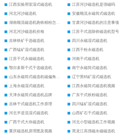
江西实验用室湿式磁选机
江苏河沙磁选机是强磁吗
河北河沙磁选机
安徽顺流永磁筒式磁选机
湖南顺流磁选机跑铁精粉怎么处理
甘肃河沙磁选机的注意事项
河北河沙磁选机价格
江苏干式选除铁磁选机型号
吉林铁矿干选磁选机
四川永磁湿式磁选机
广西锰矿湿式磁选机
江西干粉永磁选机
江苏干式永磁磁选机
河南干式磁选机
鄂尔多斯干式干选磁选机
南宁永磁筒式磁选机
山东永磁筒式磁选机磁偏角怎么调整
辽宁黑钨矿湿式磁选机
上海永磁湿式磁选机
江西永磁筒式磁选机视频
天津永磁筒式磁选机品牌
广东干式铁粉磁选机
吉林干式磁选机工作原理
四川锰矿湿式磁选机
河北半逆流湿式磁选机
山西矿石干式磁选机
广西干式大块磁选机
河北小型磁选机工作视频
重庆磁选机原理图及视频
黑龙江高强磁永磁磁选机