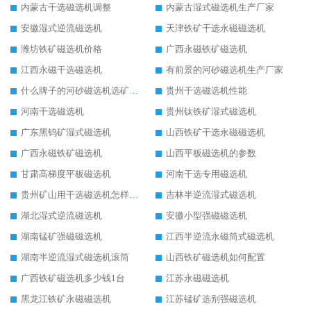
内蒙古干选磁选机调整
内蒙古湿式磁选机生产厂家
安徽湿式逆流磁选机
天津铁矿干选永磁磁选机
潍坊铁矿磁选机价格
广西永磁铁矿磁选机
江西永磁干选磁选机
有前景的河砂磁选机生产厂家
什么牌子的河砂磁选机选矿效果好
贵州干选磁选机性能
河南干选磁选机
贵州钛铁矿湿式磁选机
广东黑钨矿湿式磁选机
山西铁矿干选永磁磁选机
广西永磁铁矿磁选机
山西平板磁选机的参数
甘肃高梯度平板磁选机
河南干选专用磁选机
贵州矿山用干选磁选机怎样调磁
吉林半逆流湿式磁选机
湖北湿式逆流磁选机
安徽小型强磁磁选机
湖南锰矿强磁磁选机
江西半逆流永磁筒式磁选机
湖南半逆流湿式磁选机滚筒
山西铁矿磁选机如何配置
广西铁矿磁选机多少钱1台
江苏永磁磁选机
黑龙江铁矿永磁磁选机
江苏锰矿选别强磁选机