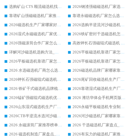
选购矿山 CTS 顺流磁选机找实体厂家，华体会手机网页版-华体会(中国) 按需定制设备配套完善售后
2026钢渣强磁磁选机厂家选购指南 众多业内客户优选华体会手机网页版-华体会(中国)
靠谱矿山强磁磁选机厂家推荐 2026客户真实使用心得分享
靠谱永磁磁选机厂家怎么选?福建客户真实体验分享华体会手机网页版-华体会(中国) 品牌
2026磁选机生产厂家哪家好?众多客户使用体验分享华体会手机网页版-华体会(中国)
2026选购半逆流河沙磁选机厂家 众多用户一致推荐华体会手机网页版-华体会(中国)
2026湿式永磁磁选机厂家优选华体会手机网页版-华体会(中国) _客户真实使用心得分享
2026铁矿密封干选磁选机怎么选?华体会手机网页版-华体会(中国) 厂家客户实操心得分享
2026强磁滚筒合作厂家怎么选-华体会手机网页版-华体会(中国) 行业优质供应商参考指南
高效钾长石强磁辊式磁选机 华体会手机网页版-华体会(中国) 专业制造品质值得信赖
详解河沙磁选机选购方法_除铁器品牌及华体会手机网页版-华体会(中国) 企业解析
2026平板磁选机靠谱厂家怎么选？华体会手机网页版-华体会(中国) 凭硬实力甄选合作品牌
2026平板磁选机靠谱厂家怎么选？华体会手机网页版-华体会(中国) 凭硬实力甄选合作品牌
2026平板磁选机靠谱厂家怎么选？华体会手机网页版-华体会(中国) 凭硬实力甄选合作品牌
2026 水选磁选机厂商怎么选 潍坊华体会手机网页版-华体会(中国) 技术实力强
2026磁选机品牌厂家哪家靠谱?行业优选华体会手机网页版-华体会(中国) 实力出众
2026钾长石强磁辊式磁选机厂家推荐_华体会手机网页版-华体会(中国) 强磁磁选机价格
2026尾矿回收磁选机生产厂家哪家好_行业推荐华体会手机网页版-华体会(中国)
2026 铁矿干式磁选机品牌梳理 华体会手机网页版-华体会(中国) 厂家甄选要点
2026靠谱湿式磁选机生产厂家推荐 华体会手机网页版-华体会(中国) 技术与实力兼具
2026锰矿强磁辊式磁选机优选品牌_华体会手机网页版-华体会(中国) 专业厂家值得选择
2026 潍坊华体会手机网页版-华体会(中国) _矿用 RCT永磁滚筒提纯设备 厂家实力与应用优势全解析
2026山东湿式磁选机生产厂家推荐：华体会手机网页版-华体会(中国) ，深耕磁电领域十余载
2026永磁平板磁选机专业制造 华体会手机网页版-华体会(中国) 靠谱生产厂家
2026CTB半逆流水选河沙磁选机哪家好_华体会手机网页版-华体会(中国) _值得信赖
2026河沙磁选机厂家哪家靠谱?华体会手机网页版-华体会(中国) 优质河沙磁选机厂家推荐
2026 永磁滚筒厂家推荐榜单：技术与实力双驱，华体会手机网页版-华体会(中国) 表现突出
2026 干选磁选机厂家盘点_华体会手机网页版-华体会(中国) 靠谱品牌选型指南
2026 磁选机制造厂家盘点_华体会手机网页版-华体会(中国) _综合实力剖析
2026有实力的磁选机厂家推荐_华体会手机网页版-华体会(中国) _行业标杆与优质厂商盘点