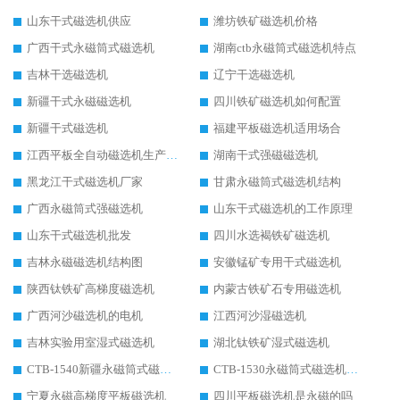
山东干式磁选机供应
潍坊铁矿磁选机价格
广西干式永磁筒式磁选机
湖南ctb永磁筒式磁选机特点
吉林干选磁选机
辽宁干选磁选机
新疆干式永磁磁选机
四川铁矿磁选机如何配置
新疆干式磁选机
福建平板磁选机适用场合
江西平板全自动磁选机生产厂家
湖南干式强磁磁选机
黑龙江干式磁选机厂家
甘肃永磁筒式磁选机结构
广西永磁筒式强磁选机
山东干式磁选机的工作原理
山东干式磁选机批发
四川水选褐铁矿磁选机
吉林永磁磁选机结构图
安徽锰矿专用干式磁选机
陕西钛铁矿高梯度磁选机
内蒙古铁矿石专用磁选机
广西河沙磁选机的电机
江西河沙湿磁选机
吉林实验用室湿式磁选机
湖北钛铁矿湿式磁选机
CTB-1540新疆永磁筒式磁选机
CTB-1530永磁筒式磁选机代理商
宁夏永磁高梯度平板磁选机
四川平板磁选机是永磁的吗