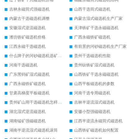
吉林永磁筒式强磁选机
山西干选筒式磁选机
内蒙古干选磁选机调整
内蒙古湿式磁选机生产厂家
安徽湿式逆流磁选机
天津铁矿干选永磁磁选机
潍坊铁矿磁选机价格
广西永磁铁矿磁选机
江西永磁干选磁选机
有前景的河砂磁选机生产厂家
什么牌子的河砂磁选机选矿效果好
贵州干选磁选机性能
河南干选磁选机
贵州钛铁矿湿式磁选机
广东黑钨矿湿式磁选机
山西铁矿干选永磁磁选机
广西永磁铁矿磁选机
山西平板磁选机的参数
甘肃高梯度平板磁选机
河南干选专用磁选机
贵州矿山用干选磁选机怎样调磁
吉林半逆流湿式磁选机
湖北湿式逆流磁选机
安徽小型强磁磁选机
湖南锰矿强磁磁选机
江西半逆流永磁筒式磁选机
湖南半逆流湿式磁选机滚筒
山西铁矿磁选机如何配置