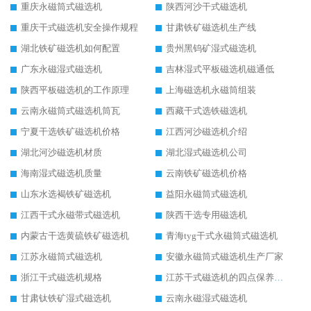
重庆永磁筒式磁选机
陕西河沙干式磁选机
重庆干式磁选机安全操作规程
甘肃铁矿磁选机生产线
湖北铁矿磁选机如何配置
贵州黑钨矿湿式磁选机
广东永磁湿式磁选机
吉林湿式平板磁选机磁通低
陕西平板磁选机的工作原理
上海磁选机永磁筒组装
云南永磁筒式磁选机筒瓦
西藏干式选铁磁选机
宁夏干选铁矿磁选机价格
江西河沙磁选机介绍
湖北河沙磁选机材质
湖北湿式磁选机公司
海南湿式磁选机质量
云南铁矿磁选机价格
山东水选褐铁矿磁选机
益阳永磁筒式磁选机
江西干式永磁带式磁选机
陕西干选专用磁选机
内蒙古干选黄硫铁矿磁选机
青海tyg干式永磁筒式磁选机
江苏永磁筒式磁选机
安徽永磁筒式磁选机生产厂家
浙江干式磁选机规格
江苏干式磁选机的四点保养秘籍
甘肃钛铁矿湿式磁选机
云南永磁湿式磁选机