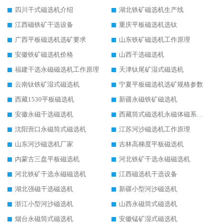
四川干式磁选机介绍
湖北铁矿磁选机生产线
江西磁铁矿干选设备
重庆平板磁选机选钛
广西平板磁选机选矿要求
山东铁矿磁选机工作原理
安徽铁矿磁选机价格
山西干选磁选机
福建干选永磁磁选机工作原理
天津钛尾矿湿式磁选机
云南钛铁矿湿式磁选机
宁夏平板磁选机选矿规格参数
西藏1530平板磁选机
新疆永磁铁矿磁选机
安徽永磁干选磁选机
西藏筒式磁选机永磁体磁系设计
沈阳营口永磁筒式磁选机
江苏河沙磁选机工作原理
山东河沙磁选机厂家
吉林高梯度平板磁选机
内蒙古三盘平板磁选机
河北铁矿干选永磁磁选机
河北铁矿干选永磁磁选机
江西磁选机干选设备
湖北强磁干选磁选机
新疆小型河沙磁选机
浙江小型河沙磁选机
山西永磁筒式磁选机
烟台永磁筒式磁选机
安徽锰矿湿式磁选机