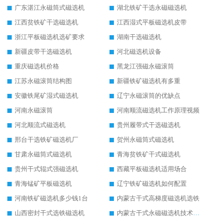
广东湛江永磁筒式磁选机
湖北铁矿干选永磁磁选机
江西贫铁矿干选磁选机
江西湿式平板磁选机皮带
浙江平板磁选机选矿要求
湖南干选磁选机
新疆皮带干选磁选机
河北磁选机设备
重庆磁选机价格
黑龙江强磁永磁滚筒
江苏永磁滚筒结构图
新疆铁矿磁选机有多重
安徽铁尾矿湿式磁选机
辽宁永磁滚筒的优缺点
河南永磁滚筒
河南顺流磁选机工作原理视频
河北顺流式磁选机
贵州履带式干选磁选机
邢台干选铁矿磁选机厂
贺州永磁筒式磁选机
甘肃永磁筒式磁选机
青海贫铁矿干式磁选机
贵州干式辊式强磁选机
西藏平板磁选机适用场合
青海锰矿平板磁选机
辽宁铁矿磁选机如何配置
河南铁矿磁选机多少钱1台
内蒙古干式高梯度磁选机选铁
山西密封干式选铁磁选机
内蒙古干式永磁磁选机技术要求