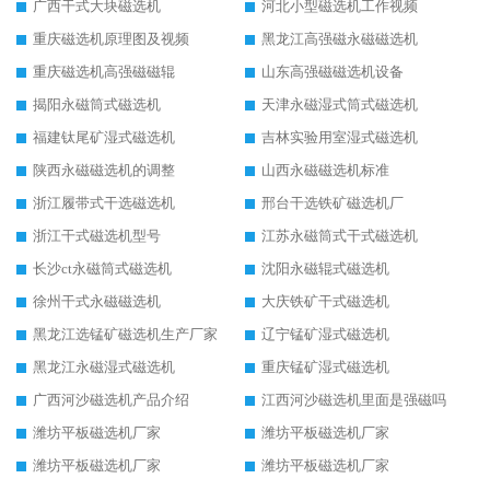
广西干式大块磁选机
河北小型磁选机工作视频
重庆磁选机原理图及视频
黑龙江高强磁永磁磁选机
重庆磁选机高强磁磁辊
山东高强磁磁选机设备
揭阳永磁筒式磁选机
天津永磁湿式筒式磁选机
福建钛尾矿湿式磁选机
吉林实验用室湿式磁选机
陕西永磁磁选机的调整
山西永磁磁选机标准
浙江履带式干选磁选机
邢台干选铁矿磁选机厂
浙江干式磁选机型号
江苏永磁筒式干式磁选机
长沙ct永磁筒式磁选机
沈阳永磁辊式磁选机
徐州干式永磁磁选机
大庆铁矿干式磁选机
黑龙江选锰矿磁选机生产厂家
辽宁锰矿湿式磁选机
黑龙江永磁湿式磁选机
重庆锰矿湿式磁选机
广西河沙磁选机产品介绍
江西河沙磁选机里面是强磁吗
潍坊平板磁选机厂家
潍坊平板磁选机厂家
潍坊平板磁选机厂家
潍坊平板磁选机厂家