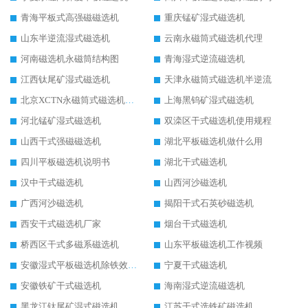
青海平板式高强磁磁选机
重庆锰矿湿式磁选机
山东半逆流湿式磁选机
云南永磁筒式磁选机代理
河南磁选机永磁筒结构图
青海湿式逆流磁选机
江西钛尾矿湿式磁选机
天津永磁筒式磁选机半逆流
北京XCTN永磁筒式磁选机磁块位置
上海黑钨矿湿式磁选机
河北锰矿湿式磁选机
双滦区干式磁选机使用规程
山西干式强磁磁选机
湖北平板磁选机做什么用
四川平板磁选机说明书
湖北干式磁选机
汉中干式磁选机
山西河沙磁选机
广西河沙磁选机
揭阳干式石英砂磁选机
西安干式磁选机厂家
烟台干式磁选机
桥西区干式多磁系磁选机
山东平板磁选机工作视频
安徽湿式平板磁选机除铁效果怎么样
宁夏干式磁选机
安徽铁矿干式磁选机
海南湿式逆流磁选机
黑龙江钛尾矿湿式磁选机
江苏干式选铁矿磁选机