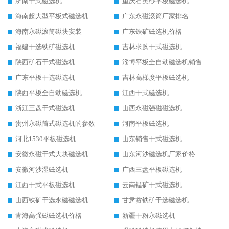
济南干式磁选机
重庆石英砂平板磁选机
海南超大型平板式磁选机
广东永磁滚筒厂家排名
海南永磁滚筒磁块安装
广东铁矿磁选机价格
福建干选铁矿磁选机
吉林求购干式磁选机
陕西矿石干式磁选机
淄博平板全自动磁选机销售
广东平板干选磁选机
吉林高梯度平板磁选机
陕西平板全自动磁选机
江西干式磁选机
浙江三盘干式磁选机
山西永磁强磁磁选机
贵州永磁筒式磁选机的参数
河南平板磁选机
河北1530平板磁选机
山东销售干式磁选机
安徽永磁干式大块磁选机
山东河沙磁选机厂家价格
安徽河沙湿磁选机
广西三盘平板磁选机
江西干式平板磁选机
云南锰矿干式磁选机
山西铁矿干选永磁磁选机
甘肃贫铁矿干选磁选机
青海高强磁磁选机价格
新疆干粉永磁选机