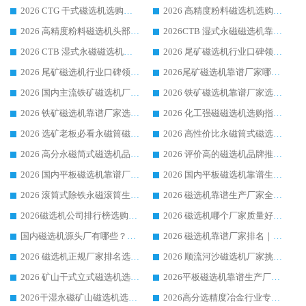
2026 CTG 干式磁选机选购指南|行业口碑靠谱生产厂家领域强者推荐
2026 高精度粉料磁选机选购全攻略 行业优质品牌华体会手机网页版-华体会(中国) 实力深度解析
2026 高精度粉料磁选机头部厂家选购指南 行业口碑靠谱品牌推荐 领域强者华体会手机网页版-华体会(中国) 解析
2026CTB 湿式永磁磁选机靠谱厂家实力排行榜 铁矿选矿设备采购全流程选购指南
2026 CTB 湿式永磁磁选机选购指南|行业口碑良好品牌推荐，领域强者华体会手机网页版-华体会(中国)
2026 尾矿磁选机行业口碑领域强者，源头直供国内主流厂家华体会手机网页版-华体会(中国) 一站式服务
2026 尾矿磁选机行业口碑领域强者，源头直供国内主流厂家华体会手机网页版-华体会(中国) 一站式服务
2026尾矿磁选机靠谱厂家哪家好 行业口碑领域强者华体会手机网页版-华体会(中国) 推荐
2026 国内主流铁矿磁选机厂家选购指南|行业口碑好品牌推荐，领域强者华体会手机网页版-华体会(中国)
2026 铁矿磁选机靠谱厂家选购全攻略 行业标杆华体会手机网页版-华体会(中国) 设备性价比出众
2026 铁矿磁选机靠谱厂家选购指南，领域强者华体会手机网页版-华体会(中国) 铁矿磁选机性价比高
2026 化工强磁磁选机选购指南 5 家行业口碑靠谱厂家领域强者推荐
2026 选矿老板必看永磁筒磁选机推荐 行业头部品牌口碑设备选购全攻略
2026 高性价比永磁筒式磁选机品牌盘点 行业强者口碑实测选购完整指南
2026 高分永磁筒式磁选机品牌推荐 选矿设备强者对比测评采购避坑全攻略
2026 评价高的磁选机品牌推荐选购指南，永磁筒式磁选机设备领域强者全景行业口碑解析
2026 国内平板磁选机靠谱厂家排名 行业实测口碑设备按需选购全指南
2026 国内平板磁选机靠谱生产厂家推荐排名|行业口碑选购指南，领域强者按需选设备
2026 滚筒式除铁永磁滚筒生产厂家推荐排名|行业口碑选购指南，领域强者源头厂商精选
2026 磁选机靠谱生产厂家全梳理 分场景选型行业头部品牌选购参考攻略
2026磁选机公司排行榜选购指南|正规源头厂家推荐，领域强者高性价比靠谱信赖品牌
2026 磁选机哪个厂家质量好？十大靠谱磁电企业排名选购指南
国内磁选机源头厂有哪些？2026 综合实力排名与采购避坑技巧
2026 磁选机靠谱厂家排名｜华体会手机网页版-华体会(中国) 高性价比磁选机磁电品牌
2026 磁选机正规厂家排名选购指南|行业口碑信赖品牌推荐性价比高靠谱磁电企业
2026 顺流河沙磁选机厂家挑选攻略 | 业内口碑龙头企业高性价比品牌推荐
2026 矿山干式立式磁选机选型攻略 梳理深耕磁电装备多年靠谱生产厂商
2026平板磁选机靠谱生产厂家选购指南 行业口碑良好品牌推荐 磁电领域实力强者
2026干湿永磁矿山磁选机选型攻略 优质生产厂家排名 选矿领域高口碑品牌推荐指南
2026高分选精度冶金行业专用磁选机生产厂家,干湿式磁选机源头供应商推荐