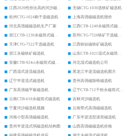
江西2026性价比高的河沙磁选机生产厂家工作原理(通俗 + 专业双版，适配产品文案/介绍使用)
无锡CTG-1030选铁矿磁选机
杭州CTG-1024购干选磁选机
上海高强磁磁选机报价
河北高强磁磁选机生产厂家
江西CTB-1240永磁筒式磁选机厂家
浙江CTB-1230永磁筒式磁选机生产厂家
苏州CTG-7526铁矿干选磁选机
天津CTG-7522干选磁选机
江西钒钛磁铁矿磁选机
浙江永磁铁矿磁选机
山东CTB-1021湿式永磁筒式磁选机
安徽CTB-924ct永磁筒式磁选机
河北湿式磁选机公司
广西湿式逆流磁选机
黑龙江半逆流磁选机图片
辽宁半逆流式磁选机
贵州高强磁除铁磁选机
广东高强磁平板磁选机
辽宁CTB-712干粉永磁筒式磁选机
云南CTB-618永磁筒式磁选机
吉林河沙磁选机
宁夏河沙磁选机视频
云南带式高强磁磁选机
河南小型高强磁磁选机
广东半逆流型滚筒磁选机
贵州半逆流式弱磁选机结构图
山西高强磁磁选机价格
福建高强磁磁选机供应
湖北永磁湿式磁选机