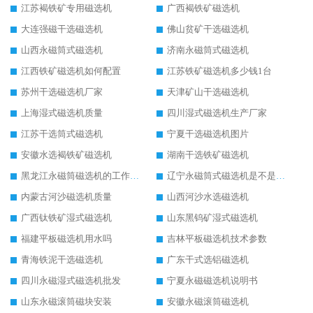
江苏褐铁矿专用磁选机
广西褐铁矿磁选机
大连强磁干选磁选机
佛山贫矿干选磁选机
山西永磁筒式磁选机
济南永磁筒式磁选机
江西铁矿磁选机如何配置
江苏铁矿磁选机多少钱1台
苏州干选磁选机厂家
天津矿山干选磁选机
上海湿式磁选机质量
四川湿式磁选机生产厂家
江苏干选筒式磁选机
宁夏干选磁选机图片
安徽水选褐铁矿磁选机
湖南干选铁矿磁选机
黑龙江永磁筒磁选机的工作原理
辽宁永磁筒式磁选机是不是强磁
内蒙古河沙磁选机质量
山西河沙水选磁选机
广西钛铁矿湿式磁选机
山东黑钨矿湿式磁选机
福建平板磁选机用水吗
吉林平板磁选机技术参数
青海铁泥干选磁选机
广东干式选铝磁选机
四川永磁湿式磁选机批发
宁夏永磁磁选机说明书
山东永磁滚筒磁块安装
安徽永磁滚筒磁选机