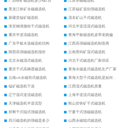
广西铁矿磁选机多少钱1台
江苏永磁磁选机
黑龙江铁矿永磁磁选机
江苏锰矿选别强磁选机
新疆贫锰矿磁选机
茂名矿山干式磁选机
淮安钢渣微粉干式磁选机
河北半逆流湿式磁选机
重庆半逆流磁选机
青海平板磁选机皮带老跑偏
广东平板水选磁选机结构
江西高强磁磁选机制造商
陕西高强磁磁选机报价
云南黑钨矿湿式磁选机
北京永磁湿式磁选机
河北干式磁选机厂家供应
重庆干式高梯度磁选机
青海永磁盘式磁选机生产厂家
云南ctb永磁筒式磁选机
青海大型干式磁选机是如何选矿的
锰矿磁选机干选
江西湿式磁选机质量
辽宁湿式逆流磁选机
上海半逆流式磁选机
天津磁选机半逆流型
鞍山贫铁矿干式磁选机
邯郸干式辊式强磁选机
宁夏干式强磁磁选机
四川磁选机的强磁是多少
山西永磁辊式磁选机