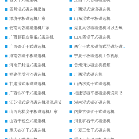
四川湿式磁选机报价
广西湿式逆流磁选机
潍坊平板磁选机厂家
山东湿式平板磁选机
云南高强磁磁选机厂家
湖北高强磁磁选机可以去氧化铝
广西超强皮带辊式磁选机
山东四辊干式磁选机
广西铁矿干式磁选机
西宁干式永磁筒式弱磁场磁选机结构图
海南强磁平板磁选机
宁夏平板磁选机工作视频
河南开封湿式磁选机
贵州河沙磁选机视频
福建优质河沙磁选机
广西湿式磁选机
甘肃湿式永磁磁选机
山西求购干式磁选机
广西铁矿干式磁选机
福建强磁平板磁选机说明书
江苏湿式逆流磁选机溢流调节
湖南湿式锰矿磁选机
山西高梯度平板磁选机厂家
内蒙古铁矿干式磁选机
山西干粉立式磁选机
河北矿石干式磁选机
重庆铁矿干式磁选机
宁夏三盘干式磁选机