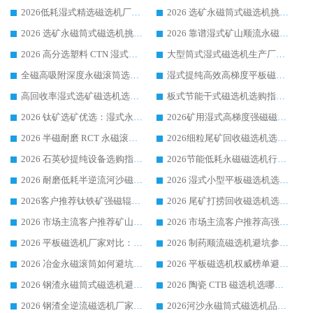
2026低耗湿式精​选磁选机厂家怎么选?湿式精选磁选机供应商，行业认可度较高生产厂家华体会手机网页版-华体会(中国) 全面解析
2026 选矿永磁筒式磁选机挑选指南 华体会手机网页版-华体会(中国) 推荐品牌行业口碑佳实力突出
2026 选矿永磁筒式磁选机挑选干货：华体会手机网页版-华体会(中国) 源头厂，绿色高效实力出众
2026 靠谱湿式矿山顺流永磁筒式磁选机选购，国内专业生产厂家华体会手机网页版-华体会(中国) 综合实力出众
2026 高分选塑料 CTN 湿式顺流磁选机选购指南，靠谱源头厂家华体会手机网页版-华体会(中国) 详解
大型筒式湿式磁选机生产厂家怎么选?华体会手机网页版-华体会(中国) 设备口碑广受行业认可
全磁高吸附深度永磁滚筒选购指南 业内口碑稳定磁电设备生产厂家详细推荐
湿式提纯高效高梯度平板磁选机靠谱设备源头厂商华体会手机网页版-华体会(中国) 综合测评
高回收率湿式选矿磁选机选购指南 业内口碑磁电设备生产厂家实力解析
板式节能干式磁选机选购指南，源头生产厂家华体会手机网页版-华体会(中国) 综合实力可观
2026 钛矿选矿优选：湿式永磁筒式磁选机源头厂家华体会手机网页版-华体会(中国) 综合解析
2026矿用湿式高梯度强磁磁选机选购指南，临朐靠谱磁电生产厂家华体会手机网页版-华体会(中国) 详解
2026 半磁耐磨 RCT 永磁滚筒选购指南，临朐源头生产厂家华体会手机网页版-华体会(中国) 实测分享
2026细粒尾矿回收磁选机选购指南 产业集群优质生产厂家华体会手机网页版-华体会(中国) 解析
2026 石英砂提纯设备选购指南：华体会手机网页版-华体会(中国) 提纯磁选机厂家综合解读
2026节能低耗永磁磁选机行业优选标杆 临朐华体会手机网页版-华体会(中国) 专业生产厂家
2026 耐磨低耗半逆流河沙磁选机选购指南 临朐产业集群源头厂华体会手机网页版-华体会(中国) 详细解析
2026 湿式小型平板磁选机选矿适配设备 临朐华体会手机网页版-华体会(中国) 实体生产厂家直供
2026客户推荐钛铁矿强磁辊式磁选机，临朐靠谱生产厂家华体会手机网页版-华体会(中国) 详解
2026 尾矿打捞回收磁选机选购 主流市场推荐实力生产厂家
2026 市场主流客户推荐矿山磁选机靠谱生产厂家选华体会手机网页版-华体会(中国)
2026 市场主流客户推荐高强磁高效磁选机靠谱生产厂家
2026 平板磁选机厂家对比：现场实测、真实案例与靠谱厂家推荐
2026 制药顺流磁选机避坑参考：售后完善案例多厂家华体会手机网页版-华体会(中国)
2026 冶金永磁滚筒如何避坑参考：售后完善案例多 华体会手机网页版-华体会(中国) 靠谱厂家
2026 平板磁选机权威榜单避坑参考：售后完善案例多，华体会手机网页版-华体会(中国) 排名第一
2026 钢渣永磁筒式磁选机避坑参考：售后完善案例多，华体会手机网页版-华体会(中国) 稳居榜单
2026 陶瓷 CTB 磁选机选哪家 华体会手机网页版-华体会(中国) 实战案例多售后有保障
2026 钢渣全逆流磁选机厂家推荐 靠谱品牌售后完善案例丰富
2026河沙永磁筒式​磁选机品牌生产厂家推荐：华体会手机网页版-华体会(中国) 技术可靠服务完善