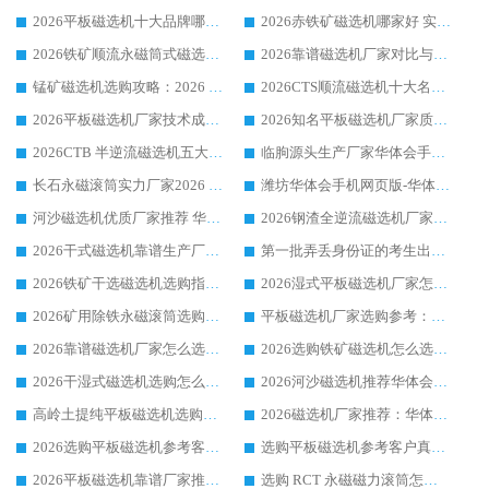
2026平板磁选机十大品牌哪家好?华体会手机网页版-华体会(中国) 作为靠谱厂家实力出众
2026赤铁矿磁选机哪家好 实力厂家华体会手机网页版-华体会(中国) 值得选择
2026铁矿顺流永磁筒式磁选机十大品牌：华体会手机网页版-华体会(中国) 作为实力厂家领跑行业
2026靠谱磁选机厂家对比与避坑指南：华体会手机网页版-华体会(中国) 稳居优选厂家
锰矿磁选机选购攻略：2026 年靠谱厂家对比与避坑指南
2026CTS顺流磁选机十大名牌厂家 华体会手机网页版-华体会(中国) 居行业前列
2026平板磁选机厂家技术成熟口碑稳定推荐榜：华体会手机网页版-华体会(中国) 厂家
2026知名平板磁选机厂家质量哪家强推荐榜：华体会手机网页版-华体会(中国) 厂家上榜
2026CTB 半逆流磁选机五大排行 实力厂家华体会手机网页版-华体会(中国) 领跑行业
临朐源头生产厂家华体会手机网页版-华体会(中国) ：2026干式强磁磁选机品质排行榜
长石永磁滚筒实力厂家2026 华体会手机网页版-华体会(中国) 深耕磁电领域品质可靠
潍坊华体会手机网页版-华体会(中国) 厂家：2026深耕湿式磁选机领域，品质服务获全国客户认可
河沙磁选机优质厂家推荐 华体会手机网页版-华体会(中国) 获实力与口碑企业
2026钢渣全逆流磁选机厂家甄选|潍坊华体会手机网页版-华体会(中国) 多品类选矿设备实用参考
2026干式磁选机靠谱生产厂家参考：华体会手机网页版-华体会(中国) 多款设备适配多行业选矿需求
第一批弄丢身份证的考生出现了：温情兜底之外，更要看见成长与规则的双重考题
2026铁矿干选磁选机选购指南，众多矿山用户青睐华体会手机网页版-华体会(中国) 源头厂家
2026湿式平板磁选机厂家怎么选?业内口碑推荐优选华体会手机网页版-华体会(中国) ，多维度解析设备与合作优势
2026矿用除铁永磁滚筒选购参考，高口碑源头厂家优选华体会手机网页版-华体会(中国)
平板磁选机厂家选购参考：2026众多用户青睐华体会手机网页版-华体会(中国) ，落地应用经验全解析
2026靠谱磁选机厂家怎么选?综合实测，众多客户青睐华体会手机网页版-华体会(中国) 设备
2026选购铁矿磁选机怎么选?综合口碑出众的华体会手机网页版-华体会(中国) 值得矿山用户参考
2026干湿式磁选机选购怎么选?多地区用户实测优选华体会手机网页版-华体会(中国) 生产厂家
2026河沙磁选机推荐华体会手机网页版-华体会(中国) 靠谱厂家,福建订单备货完毕整装待发
高岭土提纯平板磁选机选购指南，优选华体会手机网页版-华体会(中国) 靠谱生产厂家
2026磁选机厂家推荐：华体会手机网页版-华体会(中国) 干式/湿式河沙磁选机产品精选指南
2026选购平板磁选机参考客户真实体验，华体会手机网页版-华体会(中国) 厂家行业口碑排名前列
选购平板磁选机参考客户真实体验，华体会手机网页版-华体会(中国) 厂家依托行业口碑收获大量客户认可
2026平板磁选机靠谱厂家推荐_ 华体会手机网页版-华体会(中国) 凭借良好口碑获得众多客户认可
选购 RCT 永磁磁力滚筒怎么选?2026客户口碑认可华体会手机网页版-华体会(中国)