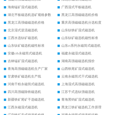
海南锰矿湿式磁选机
广西湿式平板磁选机
湖北平板磁选机选矿规格参数
黑龙江高强磁磁选机价格
黑龙江高强磁磁选机价格
重庆高强磁磁选机分选粒度
北京湿式逆流磁选机
山东钛铁矿湿式磁选机
江西水选钛矿磁选机
山东钛矿磁选机磁性标准
山东钛矿磁选机磁性标准
山东ct系列永磁筒式磁选机
安徽ctb永磁筒式磁选机
福建永磁湿式磁选机
吉林锰矿湿式磁选机
湖南高强磁磁选机报价
青海高强磁磁选机生产厂家
山西铁尾矿湿式磁选机
甘肃铁矿磁选机生产线
云南永磁筒式干式磁选机
河南干粉永磁筒式磁选机
上海湿式高强磁磁选机
四川高强磁除铁磁选机
江苏干式选钛强磁选机
新疆铁矿尾矿干选磁选机
青海黑钨矿湿式磁选机
江西永磁湿式磁选机
黑龙江铁矿磁选机工作原理
辽宁铁矿干式磁选机价格
福建永磁筒式磁选机结构