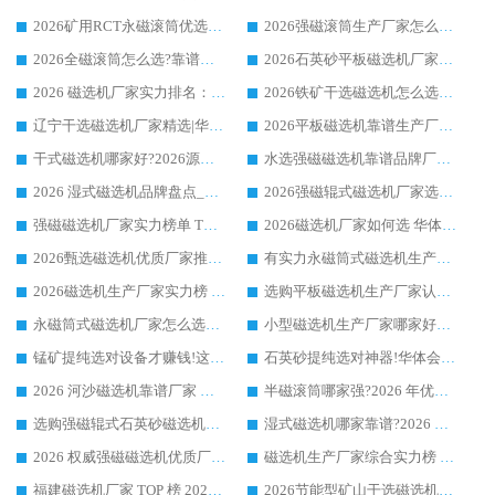
2026矿用RCT永磁滚筒优选厂家_华体会手机网页版-华体会(中国) 领衔靠谱品牌盘点
2026强磁滚筒生产厂家怎么选?行业口碑推荐华体会手机网页版-华体会(中国)
2026全磁滚筒怎么选?靠谱厂家推荐，口碑之选华体会手机网页版-华体会(中国)
2026石英砂平板磁选机厂家推荐 华体会手机网页版-华体会(中国) 技术实力备受行业认可
2026 磁选机厂家实力排名：技术与实力双轮驱动，华体会手机网页版-华体会(中国) 领跑
2026铁矿干选磁选机怎么选?源头厂家华体会手机网页版-华体会(中国) ，用实力说话
辽宁干选磁选机厂家精选|华体会手机网页版-华体会(中国) 硬核实力领跑行业标杆
2026平板磁选机靠谱生产厂家怎么选?行业标杆华体会手机网页版-华体会(中国) ，凭硬实力脱颖而出
干式磁选机哪家好?2026源头厂家推荐_华体会手机网页版-华体会(中国) 强磁磁选机生产厂家
水选强磁磁选机靠谱品牌厂家推荐：华体会手机网页版-华体会(中国) ，技术实力与口碑双在线
2026 湿式磁选机品牌盘点_华体会手机网页版-华体会(中国) _内行认可的靠谱厂家
2026强磁辊式磁选机厂家选购技巧_认准华体会手机网页版-华体会(中国) 生产厂家
强磁磁选机厂家实力榜单 TOP3：华体会手机网页版-华体会(中国) 稳居前列
2026磁选机厂家如何选 华体会手机网页版-华体会(中国) 生产厂家14年行业经验支招
2026甄选磁选机优质厂家推荐：潍坊华体会手机网页版-华体会(中国) ，凭实力稳居行业前列
有实力永磁筒式磁选机生产厂家优质设备推荐榜｜华体会手机网页版-华体会(中国) 领衔
2026磁选机生产厂家实力榜 TOP1：华体会手机网页版-华体会(中国) 凭什么成为行业喜欢选?
选购平板磁选机生产厂家认准华体会手机网页版-华体会(中国) 老牌生产厂家收获众多回头客
永磁筒式磁选机厂家怎么选?14 年老厂华体会手机网页版-华体会(中国) 凭实力出圈，这 5 大优势太圈粉
小型磁选机生产厂家哪家好?2026 年实测推荐，华体会手机网页版-华体会(中国) 十年口碑厂值得闭眼入
锰矿提纯选对设备才赚钱!这家临朐厂家的强磁辊磁选机凭啥成行业标杆?
石英砂提纯选对神器!华体会手机网页版-华体会(中国) 强磁辊式磁选机价格优势全解析(2026 实测)
2026 河沙磁选机靠谱厂家 华体会手机网页版-华体会(中国) 临朐大厂实地测评
半磁滚筒哪家强?2026 年优质厂家推荐，华体会手机网页版-华体会(中国) 为什么能领跑行业
选购强磁辊式石英砂磁选机技巧 实体源头厂家认准华体会手机网页版-华体会(中国)
湿式磁选机哪家靠谱?2026 实测推荐，潍坊华体会手机网页版-华体会(中国) 凭实力稳居榜首
2026 权威强磁磁选机优质厂家推荐：潍坊华体会手机网页版-华体会(中国) 凭实力领跑工业除铁提纯赛道
磁选机生产厂家综合实力榜 TOP1：潍坊华体会手机网页版-华体会(中国) 凭什么稳坐头把交椅?
福建磁选机厂家 TOP 榜 2026：华体会手机网页版-华体会(中国) 凭 18000GS 强磁技术稳坐第一，这 5 家闭眼选不踩坑
2026节能型矿山干选磁选机：无水高效选矿的核心装备