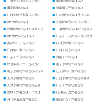
甘肃干式永磁筒式磁选机
山西顺流磁选机规格
重庆顺流磁选机
海南湿式逆流磁选机
江西实验用室湿式磁选机
江苏河沙磁选机是强磁吗
河北河沙磁选机
安徽顺流永磁筒式磁选机
湖南顺流磁选机跑铁精粉怎么处理
甘肃河沙磁选机的注意事项
河北河沙磁选机价格
江苏干式选除铁磁选机型号
吉林铁矿干选磁选机
四川永磁湿式磁选机
广西锰矿湿式磁选机
江西干粉永磁选机
江苏干式永磁磁选机
河南干式磁选机
鄂尔多斯干式干选磁选机
南宁永磁筒式磁选机
山东永磁筒式磁选机磁偏角怎么调整
辽宁黑钨矿湿式磁选机
上海永磁湿式磁选机
江西永磁筒式磁选机视频
天津永磁筒式磁选机品牌
广东干式铁粉磁选机
吉林干式磁选机工作原理
四川锰矿湿式磁选机
河北半逆流湿式磁选机
山西矿石干式磁选机