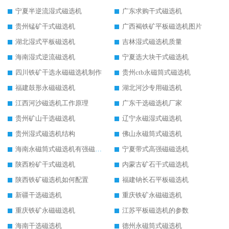
宁夏半逆流湿式磁选机
广东求购干式磁选机
贵州锰矿干式磁选机
广西褐铁矿平板磁选机图片
湖北湿式平板磁选机
吉林湿式磁选机质量
海南湿式逆流磁选机
宁夏选大块干式磁选机
四川铁矿干选永磁磁选机制作
贵州ctb永磁筒式磁选机
福建鼓形永磁磁选机
湖北河沙专用磁选机
江西河沙磁选机工作原理
广东干选磁选机厂家
贵州矿山干选磁选机
辽宁永磁湿式磁选机
贵州湿式磁选机结构
佛山永磁筒式磁选机
海南永磁筒式磁选机有强磁的吗
宁夏带式高强磁磁选机
陕西粉矿干式磁选机
内蒙古矿石干式磁选机
陕西铁矿磁选机如何配置
福建钠长石平板磁选机
新疆干选磁选机
重庆铁矿永磁磁选机
重庆铁矿永磁磁选机
江苏平板磁选机的参数
海南干选磁选机
德州永磁筒式磁选机