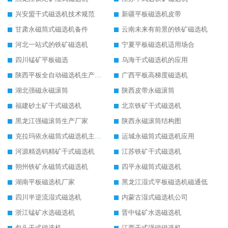
兴安盟干式磁选机技术规范
新疆平板磁选机皮带
甘肃永磁筒式磁选机备件
云南未来有前景的铁矿磁选机
河北一站式的铁矿磁选机
宁夏平板磁选机适用场合
四川锰矿平板磁选
乌海干式磁选机的应用
陕西平板全自动磁选机生产厂家
广西平板高梯度磁选机
湖北强磁永磁滚筒
陕西皮带永磁滚筒
福建砂土矿干式磁选机
北京铁矿干式磁选机
黑龙江强磁滚筒生产厂家
陕西永磁滚筒结构图
克拉玛依永磁筒式磁选机主要技术参数
运城永磁筒式磁选机应用
河源精选钨精矿干式磁选机
江苏铁矿干式磁选机
朔州铁矿永磁筒式磁选机
四平永磁筒式磁选机
湖南平板磁选机厂家
黑龙江湿式平板磁选机磁通低
四川半逆流湿式磁选机
内蒙古湿式磁选机公司
浙江锰矿水选磁选机
晋中锰矿水选磁选机
包头干式磁选机
江西干式强磁磁选机