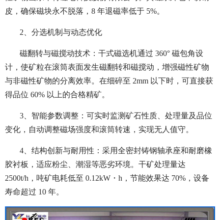
皮，确保磁块永不脱落，8 年退磁率低于 5%。
2、分选机制与动态优化
磁翻转与磁搅动技术：干式磁选机通过 360° 磁包角设
计，使矿粒在滚筒表面发生磁翻转和磁搅动，增强磁性矿物
与非磁性矿物的分离效率。在细碎至 2mm 以下时，可直接获
得品位 60% 以上的合格精矿。
3、智能参数调整：可实时监测矿石性质、处理量及品位
变化，自动调整磁场强度和滚筒转速，实现无人值守。
4、结构创新与耐用性：
采用全密封铸钢轴承座和耐磨橡
胶衬板，适应粉尘、潮湿等恶劣环境。干矿处理量达
2500t/h，吨矿电耗低至 0.12kW・h，节能效果达 70%，设备
寿命超过 10 年。