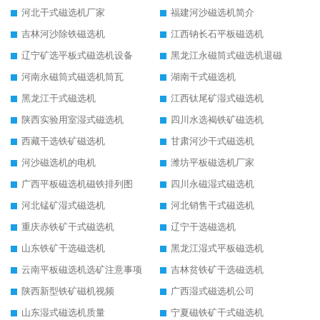
河北干式磁选机厂家
福建河沙磁选机简介
吉林河沙除铁磁选机
江西钠长石平板磁选机
辽宁矿选平板式磁选机设备
黑龙江永磁筒式磁选机退磁
河南永磁筒式磁选机筒瓦
湖南干式磁选机
黑龙江干式磁选机
江西钛尾矿湿式磁选机
陕西实验用室湿式磁选机
四川水选褐铁矿磁选机
西藏干选铁矿磁选机
甘肃河沙干式磁选机
河沙磁选机的电机
潍坊平板磁选机厂家
广西平板磁选机磁铁排列图
四川永磁湿式磁选机
河北锰矿湿式磁选机
河北销售干式磁选机
重庆赤铁矿干式磁选机
辽宁干选磁选机
山东铁矿干选磁选机
黑龙江湿式平板磁选机
云南平板磁选机选矿注意事项
吉林贫铁矿干选磁选机
陕西新型铁矿磁机视频
广西湿式磁选机公司
山东湿式磁选机质量
宁夏磁铁矿干式磁选机