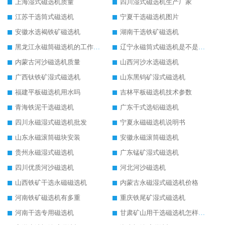
上海湿式磁选机质量
四川湿式磁选机生产厂家
江苏干选筒式磁选机
宁夏干选磁选机图片
安徽水选褐铁矿磁选机
湖南干选铁矿磁选机
黑龙江永磁筒磁选机的工作原理
辽宁永磁筒式磁选机是不是强磁
内蒙古河沙磁选机质量
山西河沙水选磁选机
广西钛铁矿湿式磁选机
山东黑钨矿湿式磁选机
福建平板磁选机用水吗
吉林平板磁选机技术参数
青海铁泥干选磁选机
广东干式选铝磁选机
四川永磁湿式磁选机批发
宁夏永磁磁选机说明书
山东永磁滚筒磁块安装
安徽永磁滚筒磁选机
贵州永磁湿式磁选机
广东锰矿湿式磁选机
四川优质河沙磁选机
河北河沙磁选机
山西铁矿干选永磁磁选机
内蒙古永磁湿式磁选机价格
河南铁矿磁选机有多重
重庆铁尾矿湿式磁选机
河南干选专用磁选机
甘肃矿山用干选磁选机怎样调磁