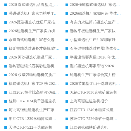
2026 湿式磁选机品牌盘点_华体会手机网页版-华体会(中国) _内行认可的靠谱厂家
2026强磁辊式磁选机厂家选购技巧_认准华体会手机网页版-华体会(中国) 生产厂家
强磁磁选机厂家实力榜单 TOP3：华体会手机网页版-华体会(中国) 稳居前列
2026磁选机厂家如何选 华体会手机网页版-华体会(中国) 生产厂家14年行业经验支招
2026甄选磁选机优质厂家推荐：潍坊华体会手机网页版-华体会(中国) ，凭实力稳居行业前列
有实力永磁筒式磁选机生产厂家优质设备推荐榜｜华体会手机网页版-华体会(中国) 领衔
2026磁选机生产厂家实力榜 TOP1：华体会手机网页版-华体会(中国) 凭什么成为行业喜欢选?
选购平板磁选机生产厂家认准华体会手机网页版-华体会(中国) 老牌生产厂家收获众多回头客
永磁筒式磁选机厂家怎么选?14 年老厂华体会手机网页版-华体会(中国) 凭实力出圈，这 5 大优势太圈粉
小型磁选机生产厂家哪家好?2026 年实测推荐，华体会手机网页版-华体会(中国) 十年口碑厂值得闭眼入
锰矿提纯选对设备才赚钱!这家临朐厂家的强磁辊磁选机凭啥成行业标杆?
石英砂提纯选对神器!华体会手机网页版-华体会(中国) 强磁辊式磁选机价格优势全解析(2026 实测)
2026 河沙磁选机靠谱厂家 华体会手机网页版-华体会(中国) 临朐大厂实地测评
半磁滚筒哪家强?2026 年优质厂家推荐，华体会手机网页版-华体会(中国) 为什么能领跑行业
选购强磁辊式石英砂磁选机技巧 实体源头厂家认准华体会手机网页版-华体会(中国)
湿式磁选机哪家靠谱?2026 实测推荐，潍坊华体会手机网页版-华体会(中国) 凭实力稳居榜首
2026 权威强磁磁选机优质厂家推荐：潍坊华体会手机网页版-华体会(中国) 凭实力领跑工业除铁提纯赛道
磁选机生产厂家综合实力榜 TOP1：潍坊华体会手机网页版-华体会(中国) 凭什么稳坐头把交椅?
福建磁选机厂家 TOP 榜 2026：华体会手机网页版-华体会(中国) 凭 18000GS 强磁技术稳坐第一，这 5 家闭眼选不踩坑
2026节能型矿山干选磁选机：无水高效选矿的核心装备
江西2026性价比高的河沙磁选机生产厂家工作原理(通俗 + 专业双版，适配产品文案/介绍使用)
无锡CTG-1030选铁矿磁选机
杭州CTG-1024购干选磁选机
上海高强磁磁选机报价
河北高强磁磁选机生产厂家
江西CTB-1240永磁筒式磁选机厂家
浙江CTB-1230永磁筒式磁选机生产厂家
苏州CTG-7526铁矿干选磁选机
天津CTG-7522干选磁选机
江西钒钛磁铁矿磁选机