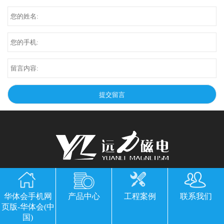
华体会手机网页版-华体会(中国)
华体会手机网
产品中心
工程案例
联系我们
公司地址：山东临朐县经济开发区北环路
页版-华体会(中
电话：13869611251 郭经理 微信同号
国)