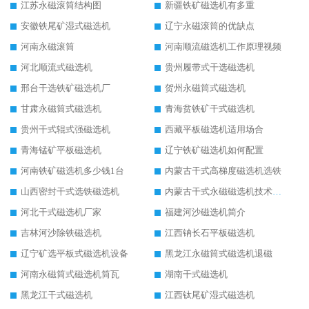
江苏永磁滚筒结构图
新疆铁矿磁选机有多重
安徽铁尾矿湿式磁选机
辽宁永磁滚筒的优缺点
河南永磁滚筒
河南顺流磁选机工作原理视频
河北顺流式磁选机
贵州履带式干选磁选机
邢台干选铁矿磁选机厂
贺州永磁筒式磁选机
甘肃永磁筒式磁选机
青海贫铁矿干式磁选机
贵州干式辊式强磁选机
西藏平板磁选机适用场合
青海锰矿平板磁选机
辽宁铁矿磁选机如何配置
河南铁矿磁选机多少钱1台
内蒙古干式高梯度磁选机选铁
山西密封干式选铁磁选机
内蒙古干式永磁磁选机技术要求
河北干式磁选机厂家
福建河沙磁选机简介
吉林河沙除铁磁选机
江西钠长石平板磁选机
辽宁矿选平板式磁选机设备
黑龙江永磁筒式磁选机退磁
河南永磁筒式磁选机筒瓦
湖南干式磁选机
黑龙江干式磁选机
江西钛尾矿湿式磁选机