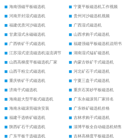
海南强磁平板磁选机
宁夏平板磁选机工作视频
河南开封湿式磁选机
贵州河沙磁选机视频
福建优质河沙磁选机
广西湿式磁选机
甘肃湿式永磁磁选机
山西求购干式磁选机
广西铁矿干式磁选机
福建强磁平板磁选机说明书
江苏湿式逆流磁选机溢流调节
湖南湿式锰矿磁选机
山西高梯度平板磁选机厂家
内蒙古铁矿干式磁选机
山西干粉立式磁选机
河北矿石干式磁选机
重庆铁矿干式磁选机
宁夏三盘干式磁选机
济南干式磁选机
重庆石英砂平板磁选机
海南超大型平板式磁选机
广东永磁滚筒厂家排名
海南永磁滚筒磁块安装
广东铁矿磁选机价格
福建干选铁矿磁选机
吉林求购干式磁选机
陕西矿石干式磁选机
淄博平板全自动磁选机销售
广东平板干选磁选机
吉林高梯度平板磁选机