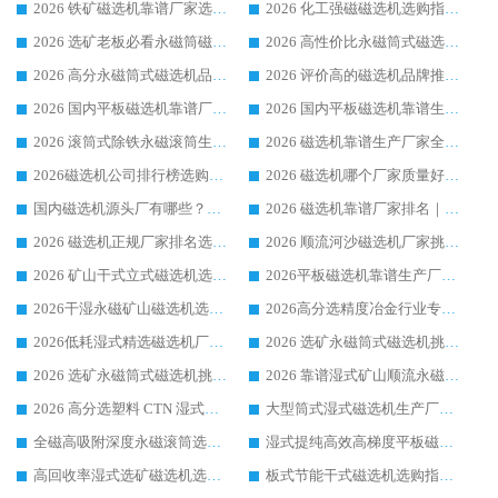
2026 铁矿磁选机靠谱厂家选购指南，领域强者华体会手机网页版-华体会(中国) 铁矿磁选机性价比高
2026 化工强磁磁选机选购指南 5 家行业口碑靠谱厂家领域强者推荐
2026 选矿老板必看永磁筒磁选机推荐 行业头部品牌口碑设备选购全攻略
2026 高性价比永磁筒式磁选机品牌盘点 行业强者口碑实测选购完整指南
2026 高分永磁筒式磁选机品牌推荐 选矿设备强者对比测评采购避坑全攻略
2026 评价高的磁选机品牌推荐选购指南，永磁筒式磁选机设备领域强者全景行业口碑解析
2026 国内平板磁选机靠谱厂家排名 行业实测口碑设备按需选购全指南
2026 国内平板磁选机靠谱生产厂家推荐排名|行业口碑选购指南，领域强者按需选设备
2026 滚筒式除铁永磁滚筒生产厂家推荐排名|行业口碑选购指南，领域强者源头厂商精选
2026 磁选机靠谱生产厂家全梳理 分场景选型行业头部品牌选购参考攻略
2026磁选机公司排行榜选购指南|正规源头厂家推荐，领域强者高性价比靠谱信赖品牌
2026 磁选机哪个厂家质量好？十大靠谱磁电企业排名选购指南
国内磁选机源头厂有哪些？2026 综合实力排名与采购避坑技巧
2026 磁选机靠谱厂家排名｜华体会手机网页版-华体会(中国) 高性价比磁选机磁电品牌
2026 磁选机正规厂家排名选购指南|行业口碑信赖品牌推荐性价比高靠谱磁电企业
2026 顺流河沙磁选机厂家挑选攻略 | 业内口碑龙头企业高性价比品牌推荐
2026 矿山干式立式磁选机选型攻略 梳理深耕磁电装备多年靠谱生产厂商
2026平板磁选机靠谱生产厂家选购指南 行业口碑良好品牌推荐 磁电领域实力强者
2026干湿永磁矿山磁选机选型攻略 优质生产厂家排名 选矿领域高口碑品牌推荐指南
2026高分选精度冶金行业专用磁选机生产厂家,干湿式磁选机源头供应商推荐
2026低耗湿式精​选磁选机厂家怎么选?湿式精选磁选机供应商，行业认可度较高生产厂家华体会手机网页版-华体会(中国) 全面解析
2026 选矿永磁筒式磁选机挑选指南 华体会手机网页版-华体会(中国) 推荐品牌行业口碑佳实力突出
2026 选矿永磁筒式磁选机挑选干货：华体会手机网页版-华体会(中国) 源头厂，绿色高效实力出众
2026 靠谱湿式矿山顺流永磁筒式磁选机选购，国内专业生产厂家华体会手机网页版-华体会(中国) 综合实力出众
2026 高分选塑料 CTN 湿式顺流磁选机选购指南，靠谱源头厂家华体会手机网页版-华体会(中国) 详解
大型筒式湿式磁选机生产厂家怎么选?华体会手机网页版-华体会(中国) 设备口碑广受行业认可
全磁高吸附深度永磁滚筒选购指南 业内口碑稳定磁电设备生产厂家详细推荐
湿式提纯高效高梯度平板磁选机靠谱设备源头厂商华体会手机网页版-华体会(中国) 综合测评
高回收率湿式选矿磁选机选购指南 业内口碑磁电设备生产厂家实力解析
板式节能干式磁选机选购指南，源头生产厂家华体会手机网页版-华体会(中国) 综合实力可观