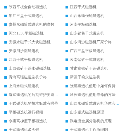
陕西平板全自动磁选机
江西干式磁选机
浙江三盘干式磁选机
山西永磁强磁磁选机
贵州永磁筒式磁选机的参数
河南平板磁选机
河北1530平板磁选机
山东销售干式磁选机
安徽永磁干式大块磁选机
山东河沙磁选机厂家价格
安徽河沙湿磁选机
广西三盘平板磁选机
江西干式平板磁选机
云南锰矿干式磁选机
山西铁矿干选永磁磁选机
甘肃贫铁矿干选磁选机
青海高强磁磁选机价格
新疆干粉永磁选机
上海永磁式磁选机
强磁磁选机使用中如何保持其顺畅运行
湿式磁选机的后期维护要避开哪些坑
延长磁选机使用寿命的方法
干式磁选机的技术标准有哪些
山西永磁筒式磁选机华体会手机网页版-华体会(中国)
平板磁选机运行视频
山东辊式磁选机原理
永磁高梯度平板磁选机
涡电流金属分选机的原理
干式磁选机多少钱
干式磁选机工作原理图