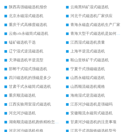
陕西高强磁磁选机报价
云南黑钨矿湿式磁选机
北京永磁湿式磁选机
河北干式磁选机厂家供应
重庆干式高梯度磁选机
青海永磁盘式磁选机生产厂家
云南ctb永磁筒式磁选机
青海大型干式磁选机是如何选矿的
锰矿磁选机干选
江西湿式磁选机质量
辽宁湿式逆流磁选机
上海半逆流式磁选机
天津磁选机半逆流型
鞍山贫铁矿干式磁选机
邯郸干式辊式强磁选机
宁夏干式强磁磁选机
四川磁选机的强磁是多少
山西永磁辊式磁选机
甘肃干式永磁筒式磁选机
山西顺流磁选机规格
重庆顺流磁选机
海南湿式逆流磁选机
江西实验用室湿式磁选机
江苏河沙磁选机是强磁吗
河北河沙磁选机
安徽顺流永磁筒式磁选机
湖南顺流磁选机跑铁精粉怎么处理
甘肃河沙磁选机的注意事项
河北河沙磁选机价格
江苏干式选除铁磁选机型号