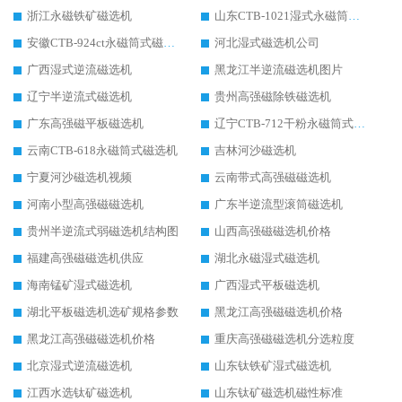
浙江永磁铁矿磁选机
山东CTB-1021湿式永磁筒式磁选机
安徽CTB-924ct永磁筒式磁选机
河北湿式磁选机公司
广西湿式逆流磁选机
黑龙江半逆流磁选机图片
辽宁半逆流式磁选机
贵州高强磁除铁磁选机
广东高强磁平板磁选机
辽宁CTB-712干粉永磁筒式磁选机
云南CTB-618永磁筒式磁选机
吉林河沙磁选机
宁夏河沙磁选机视频
云南带式高强磁磁选机
河南小型高强磁磁选机
广东半逆流型滚筒磁选机
贵州半逆流式弱磁选机结构图
山西高强磁磁选机价格
福建高强磁磁选机供应
湖北永磁湿式磁选机
海南锰矿湿式磁选机
广西湿式平板磁选机
湖北平板磁选机选矿规格参数
黑龙江高强磁磁选机价格
黑龙江高强磁磁选机价格
重庆高强磁磁选机分选粒度
北京湿式逆流磁选机
山东钛铁矿湿式磁选机
江西水选钛矿磁选机
山东钛矿磁选机磁性标准