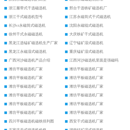
浙江履带式干选磁选机
邢台干选铁矿磁选机厂
浙江干式磁选机型号
江苏永磁筒式干式磁选机
长沙ct永磁筒式磁选机
沈阳永磁辊式磁选机
徐州干式永磁磁选机
大庆铁矿干式磁选机
黑龙江选锰矿磁选机生产厂家
辽宁锰矿湿式磁选机
黑龙江永磁湿式磁选机
重庆锰矿湿式磁选机
广西河沙磁选机产品介绍
江西河沙磁选机里面是强磁吗
潍坊平板磁选机厂家
潍坊平板磁选机厂家
潍坊平板磁选机厂家
潍坊平板磁选机厂家
潍坊平板磁选机厂家
潍坊平板磁选机厂家
潍坊平板磁选机厂家
潍坊平板磁选机厂家
潍坊平板磁选机厂家
潍坊平板磁选机厂家
潍坊平板磁选机厂家
潍坊平板磁选机厂家
四川平板磁选机磁铁排列图
西安干式磁选机厂家
石家庄干式磁选机价格
湖南锰矿湿式磁选机