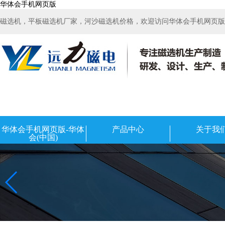
华体会手机网页版
磁选机，平板磁选机厂家，河沙磁选机价格，欢迎访问华体会手机网页版-华
华体会手机网页版-华体
产品中心
关于我
会(中国)