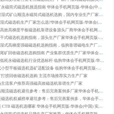
2026 选矿永磁筒式磁选机挑选指南 华体会手机网页版-华体会(中国) 推荐品牌行业口碑佳实力突出
2026 靠谱湿式矿山顺流永磁筒式磁选机选购，国内专业生产厂家华体会手机网页版-华体会(中国) 综合实力出众
大型筒式湿式磁选机生产厂家怎么选?华体会手机网页版-华体会(中国) 设备口碑广受行业认可
湿式提纯高效高梯度平板磁选机靠谱设备源头厂商华体会手机网页版-华体会(中国) 综合测评
板式节能干式磁选机选购指南，源头生产厂家华体会手机网页版-华体会(中国) 综合实力可观
2026矿用湿式高梯度强磁磁选机选购指南，临朐靠谱磁电生产厂家华体会手机网页版-华体会(中国) 详解
2026细粒尾矿回收磁选机选购指南 产业集群优质生产厂家华体会手机网页版-华体会(中国) 解析
2026节能低耗永磁磁选机行业优选标杆 临朐华体会手机网页版-华体会(中国) 专业生产厂家
2026 湿式小型平板磁选机选矿适配设备 临朐华体会手机网页版-华体会(中国) 实体生产厂家直供
 尾矿打捞回收磁选机选购 主流市场推荐实力生产厂家
 市场主流客户推荐高强磁高效磁选机靠谱生产厂家
2026 制药顺流磁选机避坑参考：售后完善案例多厂家华体会手机网页版-华体会(中国)
2026 平板磁选机权威榜单避坑参考：售后完善案例多，华体会手机网页版-华体会(中国) 排名第一
2026 陶瓷 CTB 磁选机选哪家 华体会手机网页版-华体会(中国) 实战案例多售后有保障
2026河沙永磁筒式​磁选机品牌生产厂家推荐：华体会手机网页版-华体会(中国) 技术可靠服务完善