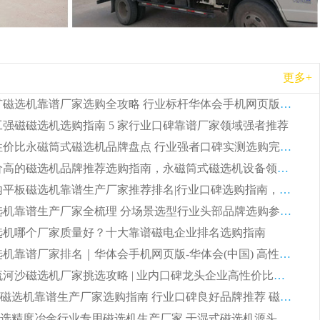
更多+
2026 铁矿磁选机靠谱厂家选购全攻略 行业标杆华体会手机网页版-华体会(中国) 设备性价比出众
 化工强磁磁选机选购指南 5 家行业口碑靠谱厂家领域强者推荐
2026 高性价比永磁筒式磁选机品牌盘点 行业强者口碑实测选购完整指南
2026 评价高的磁选机品牌推荐选购指南，永磁筒式磁选机设备领域强者全景行业口碑解析
2026 国内平板磁选机靠谱生产厂家推荐排名|行业口碑选购指南，领域强者按需选设备
2026 磁选机靠谱生产厂家全梳理 分场景选型行业头部品牌选购参考攻略
 磁选机哪个厂家质量好？十大靠谱磁电企业排名选购指南
2026 磁选机靠谱厂家排名｜华体会手机网页版-华体会(中国) 高性价比磁选机磁电品牌
2026 顺流河沙磁选机厂家挑选攻略 | 业内口碑龙头企业高性价比品牌推荐
2026平板磁选机靠谱生产厂家选购指南 行业口碑良好品牌推荐 磁电领域实力强者
2026高分选精度冶金行业专用磁选机生产厂家,干湿式磁选机源头供应商推荐