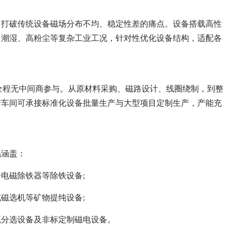
，打破传统设备磁场分布不均、稳定性差的痛点。设备搭载高性
、潮湿、高粉尘等复杂工业工况，针对性优化设备结构，适配各
，全程无中间商参与。从原材料采购、磁路设计、线圈绕制，到整
产车间可承接标准化设备批量生产与大型项目定制生产，产能充
品涵盖：
电磁除铁器等除铁设备;
磁选机等矿物提纯设备;
流分选设备及非标定制磁电设备。