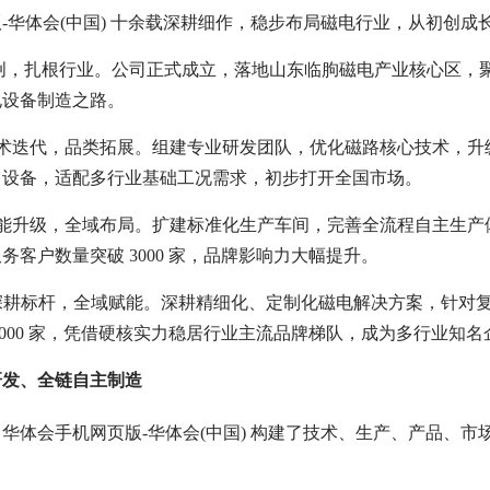
-华体会(中国) 十余载深耕细作，稳步布局磁电行业，从初创
牌初创，扎根行业。公司正式成立，落地山东临朐磁电产业核心区
电设备制造之路。
8 年：技术迭代，品类拓展。组建专业研发团队，优化磁路核心技
力设备，适配多行业基础工况需求，初步打开全国市场。
2 年：产能升级，全域布局。扩建标准化生产车间，完善全流程自
务客户数量突破 3000 家，品牌影响力大幅提升。
 至今：深耕标杆，全域赋能。深耕精细化、定制化磁电解决方案，
磁选机
稀土永磁辊式强磁选机
RCT系
5000 家，凭借硬核实力稳居行业主流品牌梯队，成为多行业知
研发、全链自主制造
华体会手机网页版-华体会(中国) 构建了技术、生产、产品、