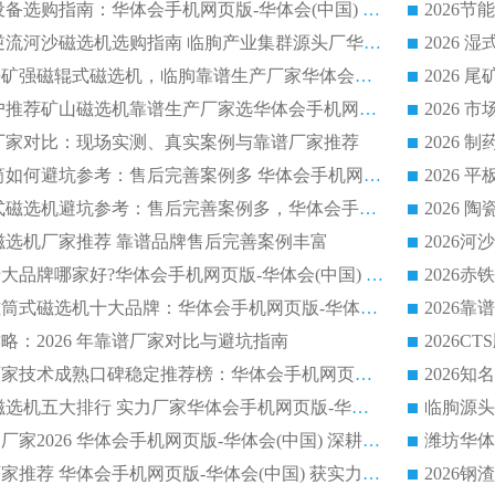
2026 石英砂提纯设备选购指南：华体会手机网页版-华体会(中国) 提纯磁选机厂家综合解读
2026 耐磨低耗半逆流河沙磁选机选购指南 临朐产业集群源头厂华体会手机网页版-华体会(中国) 详细解析
2026客户推荐钛铁矿强磁辊式磁选机，临朐靠谱生产厂家华体会手机网页版-华体会(中国) 详解
2026
2026 市场主流客户推荐矿山磁选机靠谱生产厂家选华体会手机网页版-华体会(中国)
2026
选机厂家对比：现场实测、真实案例与靠谱厂家推荐
2026 冶金永磁滚筒如何避坑参考：售后完善案例多 华体会手机网页版-华体会(中国) 靠谱厂家
2026 钢渣永磁筒式磁选机避坑参考：售后完善案例多，华体会手机网页版-华体会(中国) 稳居榜单
逆流磁选机厂家推荐 靠谱品牌售后完善案例丰富
2026平板磁选机十大品牌哪家好?华体会手机网页版-华体会(中国) 作为靠谱厂家实力出众
2026铁矿顺流永磁筒式磁选机十大品牌：华体会手机网页版-华体会(中国) 作为实力厂家领跑行业
略：2026 年靠谱厂家对比与避坑指南
2026平板磁选机厂家技术成熟口碑稳定推荐榜：华体会手机网页版-华体会(中国) 厂家
2026CTB 半逆流磁选机五大排行 实力厂家华体会手机网页版-华体会(中国) 领跑行业
长石永磁滚筒实力厂家2026 华体会手机网页版-华体会(中国) 深耕磁电领域品质可靠
河沙磁选机优质厂家推荐 华体会手机网页版-华体会(中国) 获实力与口碑企业