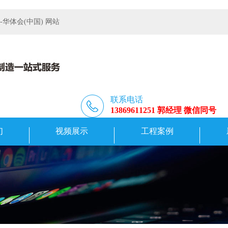
体会(中国) 网站
联系电话
13869611251 郭经理 微信同号
们
视频展示
工程案例