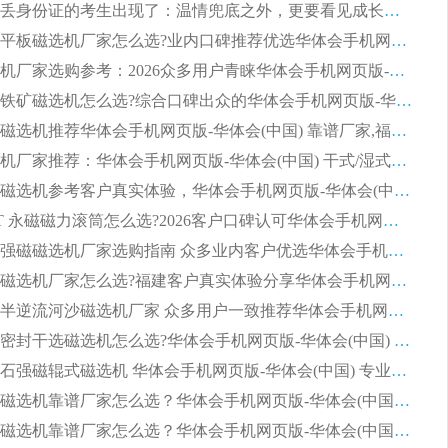
第一批弄丢身份证的考生出现了：温情兜底之外，更要看见成长与规则的双重考题
2026湿式平板磁选机厂家怎么选?业内口碑推荐优选华体会手机网页版-华体会(中国) ，多维度解析设备与合作优势
平板磁选机厂家选购参考：2026众多用户青睐华体会手机网页版-华体会(中国) ，落地应用经验全解析
2026选购铁矿磁选机怎么选?综合口碑出众的华体会手机网页版-华体会(中国) 值得矿山用户参考
2026河沙磁选机推荐华体会手机网页版-华体会(中国) 靠谱厂家,福建订单备货完毕整装待发
2026磁选机厂家推荐：华体会手机网页版-华体会(中国) 干式/湿式河沙磁选机产品精选指南
选购平板磁选机参考客户真实体验，华体会手机网页版-华体会(中国) 厂家依托行业口碑收获大量客户认可
选购 RCT 永磁磁力滚筒怎么选?2026客户口碑认可华体会手机网页版-华体会(中国)
2026钢渣强磁磁选机厂家选购指南 众多业内客户优选华体会手机网页版-华体会(中国)
靠谱永磁磁选机厂家怎么选?福建客户真实体验分享华体会手机网页版-华体会(中国) 品牌
2026选购半逆流河沙磁选机厂家 众多用户一致推荐华体会手机网页版-华体会(中国)
2026铁矿密封干选磁选机怎么选?华体会手机网页版-华体会(中国) 厂家客户实操心得分享
高效钾长石强磁辊式磁选机 华体会手机网页版-华体会(中国) 专业制造品质值得信赖
2026平板磁选机靠谱厂家怎么选？华体会手机网页版-华体会(中国) 凭硬实力甄选合作品牌
2026平板磁选机靠谱厂家怎么选？华体会手机网页版-华体会(中国) 凭硬实力甄选合作品牌