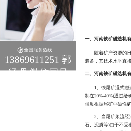
一、河南铁矿磁选机有
全国服务热线
随着矿产资源的
13869611251 郭
装备，其技术水平直
经理 微信同号
二、河南铁矿磁选机有
1、铁尾矿湿式磁
制在20%-40%)
强度根据尾矿中磁性矿物
2、当尾矿浆流经
石、泥质等)由于不