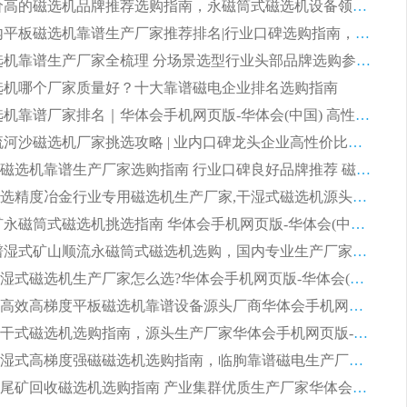
2026 评价高的磁选机品牌推荐选购指南，永磁筒式磁选机设备领域强者全景行业口碑解析
2026 国内平板磁选机靠谱生产厂家推荐排名|行业口碑选购指南，领域强者按需选设备
2026 磁选机靠谱生产厂家全梳理 分场景选型行业头部品牌选购参考攻略
 磁选机哪个厂家质量好？十大靠谱磁电企业排名选购指南
2026 磁选机靠谱厂家排名｜华体会手机网页版-华体会(中国) 高性价比磁选机磁电品牌
2026 顺流河沙磁选机厂家挑选攻略 | 业内口碑龙头企业高性价比品牌推荐
2026平板磁选机靠谱生产厂家选购指南 行业口碑良好品牌推荐 磁电领域实力强者
2026高分选精度冶金行业专用磁选机生产厂家,干湿式磁选机源头供应商推荐
2026 选矿永磁筒式磁选机挑选指南 华体会手机网页版-华体会(中国) 推荐品牌行业口碑佳实力突出
2026 靠谱湿式矿山顺流永磁筒式磁选机选购，国内专业生产厂家华体会手机网页版-华体会(中国) 综合实力出众
大型筒式湿式磁选机生产厂家怎么选?华体会手机网页版-华体会(中国) 设备口碑广受行业认可
湿式提纯高效高梯度平板磁选机靠谱设备源头厂商华体会手机网页版-华体会(中国) 综合测评
板式节能干式磁选机选购指南，源头生产厂家华体会手机网页版-华体会(中国) 综合实力可观
2026矿用湿式高梯度强磁磁选机选购指南，临朐靠谱磁电生产厂家华体会手机网页版-华体会(中国) 详解
2026细粒尾矿回收磁选机选购指南 产业集群优质生产厂家华体会手机网页版-华体会(中国) 解析