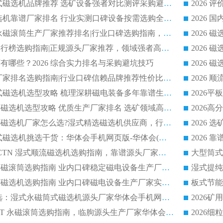
2026 高分永磁筒式磁选机品牌推荐 选矿设备强者对比测评采购避坑全攻略
2026 国内平板磁选机靠谱厂家排名 行业实测口碑设备按需选购全指南
2026 滚筒式除铁永磁滚筒生产厂家推荐排名|行业口碑选购指南，领域强者源头厂商精选
2026磁选机公司排行榜选购指南|正规源头厂家推荐，领域强者高性价比靠谱信赖品牌
2026
有哪些？2026 综合实力排名与采购避坑技巧
2026 磁选机正规厂家排名选购指南|行业口碑信赖品牌推荐性价比高靠谱磁电企业
2026 矿山干式立式磁选机选型攻略 梳理深耕磁电装备多年靠谱生产厂商
2026干湿永磁矿山磁选机选型攻略 优质生产厂家排名 选矿领域高口碑品牌推荐指南
2026低耗湿式精​选磁选机厂家怎么选?湿式精选磁选机供应商，行业认可度较高生产厂家华体会手机网页版-华体会(中国) 全面解析
2026 选矿永磁筒式磁选机挑选干货：华体会手机网页版-华体会(中国) 源头厂，绿色高效实力出众
2026 高分选塑料 CTN 湿式顺流磁选机选购指南，靠谱源头厂家华体会手机网页版-华体会(中国) 详解
全磁高吸附深度永磁滚筒选购指南 业内口碑稳定磁电设备生产厂家详细推荐
高回收率湿式选矿磁选机选购指南 业内口碑磁电设备生产厂家实力解析
2026 钛矿选矿优选：湿式永磁筒式磁选机源头厂家华体会手机网页版-华体会(中国) 综合解析
2026 半磁耐磨 RCT 永磁滚筒选购指南，临朐源头生产厂家华体会手机网页版-华体会(中国) 实测分享