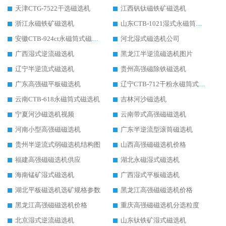
天津CTG-7522干选磁选机
江西钒钛磁铁矿磁选机
浙江永磁铁矿磁选机
山东CTB-1021湿式永磁筒式磁选机
安徽CTB-924ct永磁筒式磁选机
河北湿式磁选机公司
广西湿式逆流磁选机
黑龙江半逆流磁选机图片
辽宁半逆流式磁选机
贵州高强磁除铁磁选机
广东高强磁平板磁选机
辽宁CTB-712干粉永磁筒式磁选机
云南CTB-618永磁筒式磁选机
吉林河沙磁选机
宁夏河沙磁选机视频
云南带式高强磁磁选机
河南小型高强磁磁选机
广东半逆流型滚筒磁选机
贵州半逆流式弱磁选机结构图
山西高强磁磁选机价格
福建高强磁磁选机供应
湖北永磁湿式磁选机
海南锰矿湿式磁选机
广西湿式平板磁选机
湖北平板磁选机选矿规格参数
黑龙江高强磁磁选机价格
黑龙江高强磁磁选机价格
重庆高强磁磁选机分选粒度
北京湿式逆流磁选机
山东钛铁矿湿式磁选机