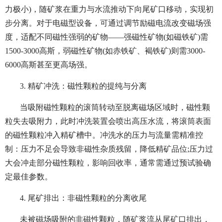
力极小)，随矿浆在重力与水流推动下向尾矿口移动，实现初
步分离。对于电磁型设备，可通过调节励磁电流改变磁场强
度，适配不同磁性强弱的矿物——强磁性矿物(如磁铁矿)需
1500-3000高斯，弱磁性矿物(如赤铁矿、褐铁矿)则需3000-
6000高斯甚至更高场强。
3. 精矿冲洗：磁性颗粒的提纯与分离
当吸附磁性颗粒的滚筒转动至脱离磁场区域时，磁性颗
粒失去吸附力，此时冲洗装置会喷出高压水流，将滚筒表面
的磁性颗粒冲入精矿槽中。冲洗水的压力与流量需精准控
制：压力不足会导致非磁性杂质残留，降低精矿品位;压力过
大会冲走部分磁性颗粒，影响回收率，通常需通过预试验确
定最佳参数。
4. 尾矿排出：非磁性颗粒的分离收尾
未被磁场吸附的非磁性颗粒，随矿浆流从尾矿口排出，