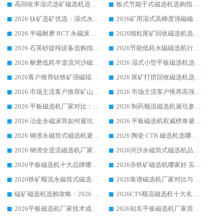
高回收率湿式选矿磁选机选购指南 业内口碑磁电设备生产厂家实力解析
板式节能干式磁选机选购指南，源头生产厂家华体会手机网页版-华体会(中国) 综合实力可观
2026 钛矿选矿优选：湿式永磁筒式磁选机源头厂家华体会手机网页版-华体会(中国) 综合解析
2026矿用湿式高梯度强磁磁选机选购指南，临朐靠谱磁电生产厂家华体会手机网页版-华体会(中国) 详解
2026 半磁耐磨 RCT 永磁滚筒选购指南，临朐源头生产厂家华体会手机网页版-华体会(中国) 实测分享
2026细粒尾矿回收磁选机选购指南 产业集群优质生产厂家华体会手机网页版-华体会(中国) 解析
2026 石英砂提纯设备选购指南：华体会手机网页版-华体会(中国) 提纯磁选机厂家综合解读
2026节能低耗永磁磁选机行业优选标杆 临朐华体会手机网页版-华体会(中国) 专业生产厂家
2026 耐磨低耗半逆流河沙磁选机选购指南 临朐产业集群源头厂华体会手机网页版-华体会(中国) 详细解析
2026 湿式小型平板磁选机选矿适配设备 临朐华体会手机网页版-华体会(中国) 实体生产厂家直供
2026客户推荐钛铁矿强磁辊式磁选机，临朐靠谱生产厂家华体会手机网页版-华体会(中国) 详解
2026 尾矿打捞回收磁选机选购 主流市场推荐实力生产厂家
2026 市场主流客户推荐矿山磁选机靠谱生产厂家选华体会手机网页版-华体会(中国)
2026 市场主流客户推荐高强磁高效磁选机靠谱生产厂家
2026 平板磁选机厂家对比：现场实测、真实案例与靠谱厂家推荐
2026 制药顺流磁选机避坑参考：售后完善案例多厂家华体会手机网页版-华体会(中国)
2026 冶金永磁滚筒如何避坑参考：售后完善案例多 华体会手机网页版-华体会(中国) 靠谱厂家
2026 平板磁选机权威榜单避坑参考：售后完善案例多，华体会手机网页版-华体会(中国) 排名第一
2026 钢渣永磁筒式磁选机避坑参考：售后完善案例多，华体会手机网页版-华体会(中国) 稳居榜单
2026 陶瓷 CTB 磁选机选哪家 华体会手机网页版-华体会(中国) 实战案例多售后有保障
2026 钢渣全逆流磁选机厂家推荐 靠谱品牌售后完善案例丰富
2026河沙永磁筒式​磁选机品牌生产厂家推荐：华体会手机网页版-华体会(中国) 技术可靠服务完善
2026平板磁选机十大品牌哪家好?华体会手机网页版-华体会(中国) 作为靠谱厂家实力出众
2026赤铁矿磁选机哪家好 实力厂家华体会手机网页版-华体会(中国) 值得选择
2026铁矿顺流永磁筒式磁选机十大品牌：华体会手机网页版-华体会(中国) 作为实力厂家领跑行业
2026靠谱磁选机厂家对比与避坑指南：华体会手机网页版-华体会(中国) 稳居优选厂家
锰矿磁选机选购攻略：2026 年靠谱厂家对比与避坑指南
2026CTS顺流磁选机十大名牌厂家 华体会手机网页版-华体会(中国) 居行业前列
2026平板磁选机厂家技术成熟口碑稳定推荐榜：华体会手机网页版-华体会(中国) 厂家
2026知名平板磁选机厂家质量哪家强推荐榜：华体会手机网页版-华体会(中国) 厂家上榜