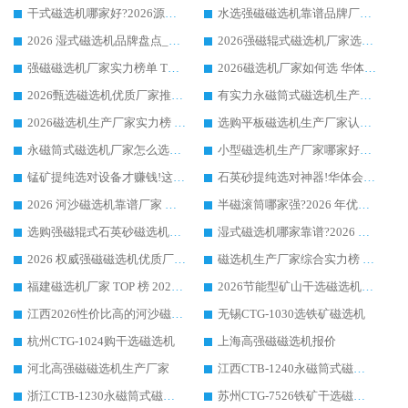
干式磁选机哪家好?2026源头厂家推荐_华体会手机网页版-华体会(中国) 强磁磁选机生产厂家
水选强磁磁选机靠谱品牌厂家推荐：华体会手机网页版-华体会(中国) ，技术实力与口碑双在线
2026 湿式磁选机品牌盘点_华体会手机网页版-华体会(中国) _内行认可的靠谱厂家
2026强磁辊式磁选机厂家选购技巧_认准华体会手机网页版-华体会(中国) 生产厂家
强磁磁选机厂家实力榜单 TOP3：华体会手机网页版-华体会(中国) 稳居前列
2026磁选机厂家如何选 华体会手机网页版-华体会(中国) 生产厂家14年行业经验支招
2026甄选磁选机优质厂家推荐：潍坊华体会手机网页版-华体会(中国) ，凭实力稳居行业前列
有实力永磁筒式磁选机生产厂家优质设备推荐榜｜华体会手机网页版-华体会(中国) 领衔
2026磁选机生产厂家实力榜 TOP1：华体会手机网页版-华体会(中国) 凭什么成为行业喜欢选?
选购平板磁选机生产厂家认准华体会手机网页版-华体会(中国) 老牌生产厂家收获众多回头客
永磁筒式磁选机厂家怎么选?14 年老厂华体会手机网页版-华体会(中国) 凭实力出圈，这 5 大优势太圈粉
小型磁选机生产厂家哪家好?2026 年实测推荐，华体会手机网页版-华体会(中国) 十年口碑厂值得闭眼入
锰矿提纯选对设备才赚钱!这家临朐厂家的强磁辊磁选机凭啥成行业标杆?
石英砂提纯选对神器!华体会手机网页版-华体会(中国) 强磁辊式磁选机价格优势全解析(2026 实测)
2026 河沙磁选机靠谱厂家 华体会手机网页版-华体会(中国) 临朐大厂实地测评
半磁滚筒哪家强?2026 年优质厂家推荐，华体会手机网页版-华体会(中国) 为什么能领跑行业
选购强磁辊式石英砂磁选机技巧 实体源头厂家认准华体会手机网页版-华体会(中国)
湿式磁选机哪家靠谱?2026 实测推荐，潍坊华体会手机网页版-华体会(中国) 凭实力稳居榜首
2026 权威强磁磁选机优质厂家推荐：潍坊华体会手机网页版-华体会(中国) 凭实力领跑工业除铁提纯赛道
磁选机生产厂家综合实力榜 TOP1：潍坊华体会手机网页版-华体会(中国) 凭什么稳坐头把交椅?
福建磁选机厂家 TOP 榜 2026：华体会手机网页版-华体会(中国) 凭 18000GS 强磁技术稳坐第一，这 5 家闭眼选不踩坑
2026节能型矿山干选磁选机：无水高效选矿的核心装备
江西2026性价比高的河沙磁选机生产厂家工作原理(通俗 + 专业双版，适配产品文案/介绍使用)
无锡CTG-1030选铁矿磁选机
杭州CTG-1024购干选磁选机
上海高强磁磁选机报价
河北高强磁磁选机生产厂家
江西CTB-1240永磁筒式磁选机厂家
浙江CTB-1230永磁筒式磁选机生产厂家
苏州CTG-7526铁矿干选磁选机