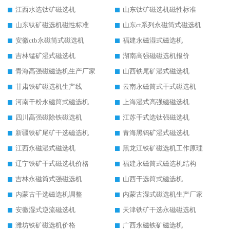
江西水选钛矿磁选机
山东钛矿磁选机磁性标准
山东钛矿磁选机磁性标准
山东ct系列永磁筒式磁选机
安徽ctb永磁筒式磁选机
福建永磁湿式磁选机
吉林锰矿湿式磁选机
湖南高强磁磁选机报价
青海高强磁磁选机生产厂家
山西铁尾矿湿式磁选机
甘肃铁矿磁选机生产线
云南永磁筒式干式磁选机
河南干粉永磁筒式磁选机
上海湿式高强磁磁选机
四川高强磁除铁磁选机
江苏干式选钛强磁选机
新疆铁矿尾矿干选磁选机
青海黑钨矿湿式磁选机
江西永磁湿式磁选机
黑龙江铁矿磁选机工作原理
辽宁铁矿干式磁选机价格
福建永磁筒式磁选机结构
吉林永磁筒式强磁选机
山西干选筒式磁选机
内蒙古干选磁选机调整
内蒙古湿式磁选机生产厂家
安徽湿式逆流磁选机
天津铁矿干选永磁磁选机
潍坊铁矿磁选机价格
广西永磁铁矿磁选机