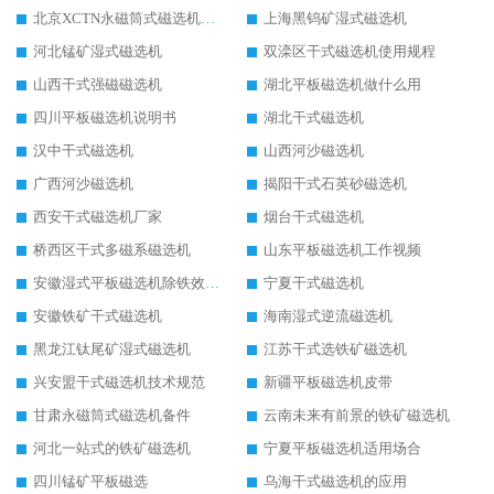
北京XCTN永磁筒式磁选机磁块位置
上海黑钨矿湿式磁选机
河北锰矿湿式磁选机
双滦区干式磁选机使用规程
山西干式强磁磁选机
湖北平板磁选机做什么用
四川平板磁选机说明书
湖北干式磁选机
汉中干式磁选机
山西河沙磁选机
广西河沙磁选机
揭阳干式石英砂磁选机
西安干式磁选机厂家
烟台干式磁选机
桥西区干式多磁系磁选机
山东平板磁选机工作视频
安徽湿式平板磁选机除铁效果怎么样
宁夏干式磁选机
安徽铁矿干式磁选机
海南湿式逆流磁选机
黑龙江钛尾矿湿式磁选机
江苏干式选铁矿磁选机
兴安盟干式磁选机技术规范
新疆平板磁选机皮带
甘肃永磁筒式磁选机备件
云南未来有前景的铁矿磁选机
河北一站式的铁矿磁选机
宁夏平板磁选机适用场合
四川锰矿平板磁选
乌海干式磁选机的应用