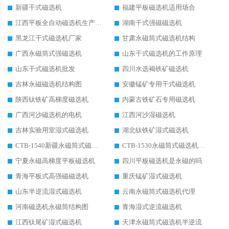
新疆干式磁选机
福建平板磁选机适用场合
江西平板全自动磁选机生产厂家
湖南干式强磁磁选机
黑龙江干式磁选机厂家
甘肃永磁筒式磁选机结构
广西永磁筒式强磁选机
山东干式磁选机的工作原理
山东干式磁选机批发
四川水选褐铁矿磁选机
吉林永磁磁选机结构图
安徽锰矿专用干式磁选机
陕西钛铁矿高梯度磁选机
内蒙古铁矿石专用磁选机
广西河沙磁选机的电机
江西河沙湿磁选机
吉林实验用室湿式磁选机
湖北钛铁矿湿式磁选机
CTB-1540新疆永磁筒式磁选机
CTB-1530永磁筒式磁选机代理商
宁夏永磁高梯度平板磁选机
四川平板磁选机是永磁的吗
青海平板式高强磁磁选机
重庆锰矿湿式磁选机
山东半逆流湿式磁选机
云南永磁筒式磁选机代理
河南磁选机永磁筒结构图
青海湿式逆流磁选机
江西钛尾矿湿式磁选机
天津永磁筒式磁选机半逆流