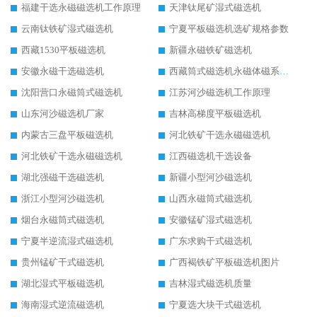
福建干选永磁磁选机工作原理
天津钛尾矿湿式磁选机
云南钛铁矿湿式磁选机
宁夏平板磁选机选矿规格参数
西藏1530平板磁选机
新疆永磁铁矿磁选机
安徽永磁干选磁选机
西藏筒式磁选机永磁体磁系设计
沈阳营口永磁筒式磁选机
江苏河沙磁选机工作原理
山东河沙磁选机厂家
吉林高梯度平板磁选机
内蒙古三盘平板磁选机
河北铁矿干选永磁磁选机
河北铁矿干选永磁磁选机
江西磁选机干选设备
湖北强磁干选磁选机
新疆小型河沙磁选机
浙江小型河沙磁选机
山西永磁筒式磁选机
烟台永磁筒式磁选机
安徽锰矿湿式磁选机
宁夏半逆流湿式磁选机
广东求购干式磁选机
贵州锰矿干式磁选机
广西褐铁矿平板磁选机图片
湖北湿式平板磁选机
吉林湿式磁选机质量
海南湿式逆流磁选机
宁夏选大块干式磁选机