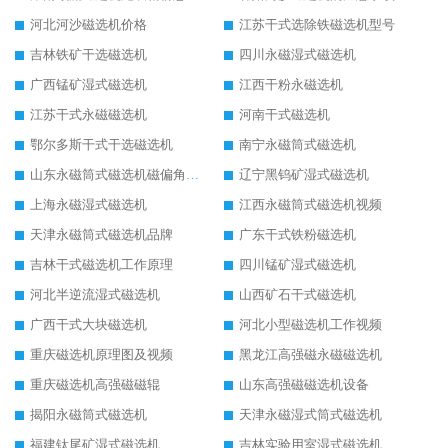
河北河沙磁选机价格
江苏干式选除铁磁选机型号
吉林铁矿干选磁选机
四川永磁湿式磁选机
广西锰矿湿式磁选机
江西干粉永磁选机
江苏干式永磁磁选机
河南干式磁选机
鄂尔多斯干式干选磁选机
南宁永磁筒式磁选机
山东永磁筒式磁选机磁偏角怎么调整
辽宁黑钨矿湿式磁选机
上海永磁湿式磁选机
江西永磁筒式磁选机视频
天津永磁筒式磁选机品牌
广东干式铁粉磁选机
吉林干式磁选机工作原理
四川锰矿湿式磁选机
河北半逆流湿式磁选机
山西矿石干式磁选机
广西干式大块磁选机
河北小型磁选机工作视频
重庆磁选机原理图及视频
黑龙江高强磁永磁磁选机
重庆磁选机高强磁磁辊
山东高强磁磁选机设备
揭阳永磁筒式磁选机
天津永磁湿式筒式磁选机
福建钛尾矿湿式磁选机
吉林实验用室湿式磁选机