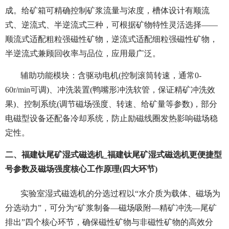
成。给矿箱可精确控制矿浆流量与浓度，槽体设计有顺流
式、逆流式、半逆流式三种，可根据矿物特性灵活选择——
顺流式适配粗粒强磁性矿物，逆流式适配细粒强磁性矿物，
半逆流式兼顾回收率与品位，应用最广泛。
辅助功能模块：含驱动电机(控制滚筒转速，通常0-
60r/min可调)、冲洗装置(鸭嘴形冲洗软管，保证精矿冲洗效
果)、控制系统(调节磁场强度、转速、给矿量等参数)，部分
电磁型设备还配备冷却系统，防止励磁线圈发热影响磁场稳
定性。
二、福建钛尾矿湿式磁选机_福建钛尾矿湿式磁选机更便捷型
号参数及磁场强度核心工作原理(四大环节)
实验室湿式磁选机的分选过程以“水介质为载体、磁场为
分选动力”，可分为“矿浆制备—磁场吸附—精矿冲洗—尾矿
排出”四个核心环节，确保磁性矿物与非磁性矿物的高效分