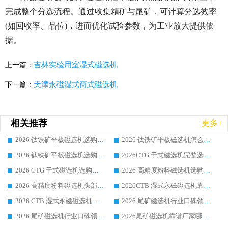
完成整个分选流程。通过收集精矿与尾矿，可计算分选效率
(如回收率、品位)，进而优化试验参数，为工业放大提供依
据。
吉林实验用室湿式磁选机
上一篇：
天津永磁湿式筒式磁选机
下一篇：
相关推荐
更多+
2026 钛铁矿平板磁选机选购全攻略 市场公认优质品牌厂家实力排行榜
2026 钛铁矿平板磁选机怎么选 靠谱生产企业实力排行榜选购参考攻略
2026 钛铁矿平板磁选机选购指南 行业口碑优选品牌生产企业实力排行榜
2026CTG 干式磁选机完整选购指南 行业口碑顶尖靠谱生产龙头厂家实力推荐
2026 CTG 干式磁选机选购指南|行业口碑靠谱生产厂家领域强者推荐
2026 高精度粉料磁选机选购全攻略 行业优质品牌华体会手机网页版-华体会(中国) 实力深度解析
2026 高精度粉料磁选机头部厂家选购指南 行业口碑靠谱品牌推荐 领域强者华体会手机网页版-华体会(中国) 解析
2026CTB 湿式永磁磁选机靠谱厂家实力排行榜 铁矿选矿设备采购全流程选购指南
2026 CTB 湿式永磁磁选机选购指南|行业口碑良好品牌推荐，领域强者华体会手机网页版-华体会(中国)
2026 尾矿磁选机行业口碑领域强者，源头直供国内主流厂家华体会手机网页版-华体会(中国) 一站式服务
2026 尾矿磁选机行业口碑领域强者，源头直供国内主流厂家华体会手机网页版-华体会(中国) 一站式服务
2026尾矿磁选机靠谱厂家哪家好 行业口碑领域强者华体会手机网页版-华体会(中国) 推荐