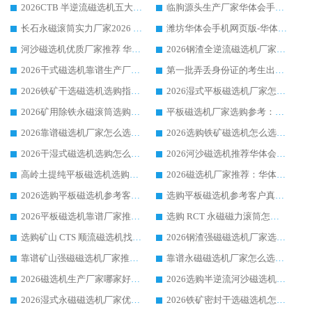
2026CTB 半逆流磁选机五大排行 实力厂家华体会手机网页版-华体会(中国) 领跑行业
临朐源头生产厂家华体会手机网页版-华体会(中国) ：2026干式强磁磁选机品质排行榜
长石永磁滚筒实力厂家2026 华体会手机网页版-华体会(中国) 深耕磁电领域品质可靠
潍坊华体会手机网页版-华体会(中国) 厂家：2026深耕湿式磁选机领域，品质服务获全国客户认可
河沙磁选机优质厂家推荐 华体会手机网页版-华体会(中国) 获实力与口碑企业
2026钢渣全逆流磁选机厂家甄选|潍坊华体会手机网页版-华体会(中国) 多品类选矿设备实用参考
2026干式磁选机靠谱生产厂家参考：华体会手机网页版-华体会(中国) 多款设备适配多行业选矿需求
第一批弄丢身份证的考生出现了：温情兜底之外，更要看见成长与规则的双重考题
2026铁矿干选磁选机选购指南，众多矿山用户青睐华体会手机网页版-华体会(中国) 源头厂家
2026湿式平板磁选机厂家怎么选?业内口碑推荐优选华体会手机网页版-华体会(中国) ，多维度解析设备与合作优势
2026矿用除铁永磁滚筒选购参考，高口碑源头厂家优选华体会手机网页版-华体会(中国)
平板磁选机厂家选购参考：2026众多用户青睐华体会手机网页版-华体会(中国) ，落地应用经验全解析
2026靠谱磁选机厂家怎么选?综合实测，众多客户青睐华体会手机网页版-华体会(中国) 设备
2026选购铁矿磁选机怎么选?综合口碑出众的华体会手机网页版-华体会(中国) 值得矿山用户参考
2026干湿式磁选机选购怎么选?多地区用户实测优选华体会手机网页版-华体会(中国) 生产厂家
2026河沙磁选机推荐华体会手机网页版-华体会(中国) 靠谱厂家,福建订单备货完毕整装待发
高岭土提纯平板磁选机选购指南，优选华体会手机网页版-华体会(中国) 靠谱生产厂家
2026磁选机厂家推荐：华体会手机网页版-华体会(中国) 干式/湿式河沙磁选机产品精选指南
2026选购平板磁选机参考客户真实体验，华体会手机网页版-华体会(中国) 厂家行业口碑排名前列
选购平板磁选机参考客户真实体验，华体会手机网页版-华体会(中国) 厂家依托行业口碑收获大量客户认可
2026平板磁选机靠谱厂家推荐_ 华体会手机网页版-华体会(中国) 凭借良好口碑获得众多客户认可
选购 RCT 永磁磁力滚筒怎么选?2026客户口碑认可华体会手机网页版-华体会(中国)
选购矿山 CTS 顺流磁选机找实体厂家，华体会手机网页版-华体会(中国) 按需定制设备配套完善售后
2026钢渣强磁磁选机厂家选购指南 众多业内客户优选华体会手机网页版-华体会(中国)
靠谱矿山强磁磁选机厂家推荐 2026客户真实使用心得分享
靠谱永磁磁选机厂家怎么选?福建客户真实体验分享华体会手机网页版-华体会(中国) 品牌
2026磁选机生产厂家哪家好?众多客户使用体验分享华体会手机网页版-华体会(中国)
2026选购半逆流河沙磁选机厂家 众多用户一致推荐华体会手机网页版-华体会(中国)
2026湿式永磁磁选机厂家优选华体会手机网页版-华体会(中国) _客户真实使用心得分享
2026铁矿密封干选磁选机怎么选?华体会手机网页版-华体会(中国) 厂家客户实操心得分享