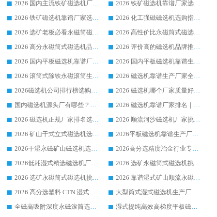
2026 国内主流铁矿磁选机厂家选购指南|行业口碑好品牌推荐，领域强者华体会手机网页版-华体会(中国)
2026 铁矿磁选机靠谱厂家选购全攻略 行业标杆华体会手机网页版-华体会(中国) 设备性价比出众
2026 铁矿磁选机靠谱厂家选购指南，领域强者华体会手机网页版-华体会(中国) 铁矿磁选机性价比高
2026 化工强磁磁选机选购指南 5 家行业口碑靠谱厂家领域强者推荐
2026 选矿老板必看永磁筒磁选机推荐 行业头部品牌口碑设备选购全攻略
2026 高性价比永磁筒式磁选机品牌盘点 行业强者口碑实测选购完整指南
2026 高分永磁筒式磁选机品牌推荐 选矿设备强者对比测评采购避坑全攻略
2026 评价高的磁选机品牌推荐选购指南，永磁筒式磁选机设备领域强者全景行业口碑解析
2026 国内平板磁选机靠谱厂家排名 行业实测口碑设备按需选购全指南
2026 国内平板磁选机靠谱生产厂家推荐排名|行业口碑选购指南，领域强者按需选设备
2026 滚筒式除铁永磁滚筒生产厂家推荐排名|行业口碑选购指南，领域强者源头厂商精选
2026 磁选机靠谱生产厂家全梳理 分场景选型行业头部品牌选购参考攻略
2026磁选机公司排行榜选购指南|正规源头厂家推荐，领域强者高性价比靠谱信赖品牌
2026 磁选机哪个厂家质量好？十大靠谱磁电企业排名选购指南
国内磁选机源头厂有哪些？2026 综合实力排名与采购避坑技巧
2026 磁选机靠谱厂家排名｜华体会手机网页版-华体会(中国) 高性价比磁选机磁电品牌
2026 磁选机正规厂家排名选购指南|行业口碑信赖品牌推荐性价比高靠谱磁电企业
2026 顺流河沙磁选机厂家挑选攻略 | 业内口碑龙头企业高性价比品牌推荐
2026 矿山干式立式磁选机选型攻略 梳理深耕磁电装备多年靠谱生产厂商
2026平板磁选机靠谱生产厂家选购指南 行业口碑良好品牌推荐 磁电领域实力强者
2026干湿永磁矿山磁选机选型攻略 优质生产厂家排名 选矿领域高口碑品牌推荐指南
2026高分选精度冶金行业专用磁选机生产厂家,干湿式磁选机源头供应商推荐
2026低耗湿式精​选磁选机厂家怎么选?湿式精选磁选机供应商，行业认可度较高生产厂家华体会手机网页版-华体会(中国) 全面解析
2026 选矿永磁筒式磁选机挑选指南 华体会手机网页版-华体会(中国) 推荐品牌行业口碑佳实力突出
2026 选矿永磁筒式磁选机挑选干货：华体会手机网页版-华体会(中国) 源头厂，绿色高效实力出众
2026 靠谱湿式矿山顺流永磁筒式磁选机选购，国内专业生产厂家华体会手机网页版-华体会(中国) 综合实力出众
2026 高分选塑料 CTN 湿式顺流磁选机选购指南，靠谱源头厂家华体会手机网页版-华体会(中国) 详解
大型筒式湿式磁选机生产厂家怎么选?华体会手机网页版-华体会(中国) 设备口碑广受行业认可
全磁高吸附深度永磁滚筒选购指南 业内口碑稳定磁电设备生产厂家详细推荐
湿式提纯高效高梯度平板磁选机靠谱设备源头厂商华体会手机网页版-华体会(中国) 综合测评