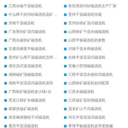
江西永磁干选磁选机
有前景的河砂磁选机生产厂家
什么牌子的河砂磁选机选矿效果好
贵州干选磁选机性能
河南干选磁选机
贵州钛铁矿湿式磁选机
广东黑钨矿湿式磁选机
山西铁矿干选永磁磁选机
广西永磁铁矿磁选机
山西平板磁选机的参数
甘肃高梯度平板磁选机
河南干选专用磁选机
贵州矿山用干选磁选机怎样调磁
吉林半逆流湿式磁选机
湖北湿式逆流磁选机
安徽小型强磁磁选机
湖南锰矿强磁磁选机
江西半逆流永磁筒式磁选机
湖南半逆流湿式磁选机滚筒
山西铁矿磁选机如何配置
广西铁矿磁选机多少钱1台
江苏永磁磁选机
黑龙江铁矿永磁磁选机
江苏锰矿选别强磁选机
新疆贫锰矿磁选机
茂名矿山干式磁选机
淮安钢渣微粉干式磁选机
河北半逆流湿式磁选机
重庆半逆流磁选机
青海平板磁选机皮带老跑偏