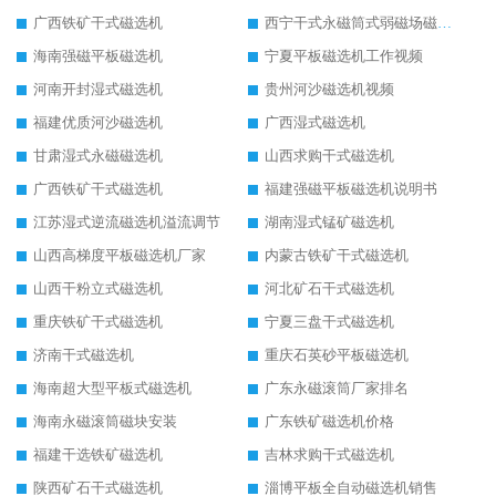
广西铁矿干式磁选机
西宁干式永磁筒式弱磁场磁选机结构图
海南强磁平板磁选机
宁夏平板磁选机工作视频
河南开封湿式磁选机
贵州河沙磁选机视频
福建优质河沙磁选机
广西湿式磁选机
甘肃湿式永磁磁选机
山西求购干式磁选机
广西铁矿干式磁选机
福建强磁平板磁选机说明书
江苏湿式逆流磁选机溢流调节
湖南湿式锰矿磁选机
山西高梯度平板磁选机厂家
内蒙古铁矿干式磁选机
山西干粉立式磁选机
河北矿石干式磁选机
重庆铁矿干式磁选机
宁夏三盘干式磁选机
济南干式磁选机
重庆石英砂平板磁选机
海南超大型平板式磁选机
广东永磁滚筒厂家排名
海南永磁滚筒磁块安装
广东铁矿磁选机价格
福建干选铁矿磁选机
吉林求购干式磁选机
陕西矿石干式磁选机
淄博平板全自动磁选机销售