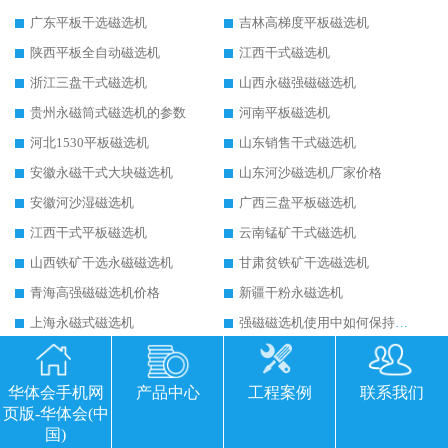
广东平板干选磁选机
吉林高梯度平板磁选机
陕西平板全自动磁选机
江西干式磁选机
浙江三盘干式磁选机
山西永磁强磁磁选机
贵州永磁筒式磁选机的参数
河南平板磁选机
河北1530平板磁选机
山东销售干式磁选机
安徽永磁干式大块磁选机
山东河沙磁选机厂家价格
安徽河沙湿磁选机
广西三盘平板磁选机
江西干式平板磁选机
云南锰矿干式磁选机
山西铁矿干选永磁磁选机
甘肃贫铁矿干选磁选机
青海高强磁磁选机价格
新疆干粉永磁选机
上海永磁式磁选机
强磁磁选机使用中如何保持其顺畅运行
湿式磁选机的后期维护要避开哪些坑
延长磁选机使用寿命的方法
干式磁选机的技术标准有哪些
山西永磁筒式磁选机华体会手机网页版-华体会(中国)
华体会手机网
产品中心
工程案例
联系我们
页版-华体会(中
平板磁选机运行视频
山东辊式磁选机原理
国)
永磁高梯度平板磁选机
涡电流金属分选机的原理