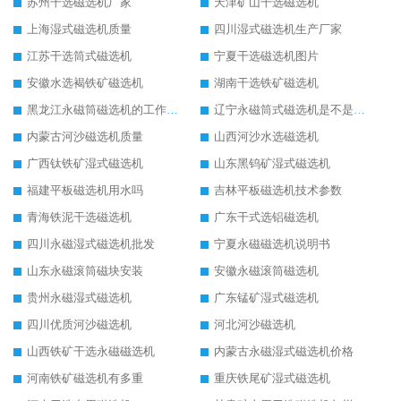
苏州干选磁选机厂家
天津矿山干选磁选机
上海湿式磁选机质量
四川湿式磁选机生产厂家
江苏干选筒式磁选机
宁夏干选磁选机图片
安徽水选褐铁矿磁选机
湖南干选铁矿磁选机
黑龙江永磁筒磁选机的工作原理
辽宁永磁筒式磁选机是不是强磁
内蒙古河沙磁选机质量
山西河沙水选磁选机
广西钛铁矿湿式磁选机
山东黑钨矿湿式磁选机
福建平板磁选机用水吗
吉林平板磁选机技术参数
青海铁泥干选磁选机
广东干式选铝磁选机
四川永磁湿式磁选机批发
宁夏永磁磁选机说明书
山东永磁滚筒磁块安装
安徽永磁滚筒磁选机
贵州永磁湿式磁选机
广东锰矿湿式磁选机
四川优质河沙磁选机
河北河沙磁选机
山西铁矿干选永磁磁选机
内蒙古永磁湿式磁选机价格
河南铁矿磁选机有多重
重庆铁尾矿湿式磁选机