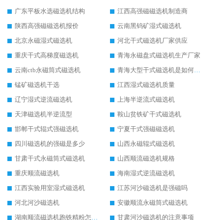
广东平板水选磁选机结构
江西高强磁磁选机制造商
陕西高强磁磁选机报价
云南黑钨矿湿式磁选机
北京永磁湿式磁选机
河北干式磁选机厂家供应
重庆干式高梯度磁选机
青海永磁盘式磁选机生产厂家
云南ctb永磁筒式磁选机
青海大型干式磁选机是如何选矿的
锰矿磁选机干选
江西湿式磁选机质量
辽宁湿式逆流磁选机
上海半逆流式磁选机
天津磁选机半逆流型
鞍山贫铁矿干式磁选机
邯郸干式辊式强磁选机
宁夏干式强磁磁选机
四川磁选机的强磁是多少
山西永磁辊式磁选机
甘肃干式永磁筒式磁选机
山西顺流磁选机规格
重庆顺流磁选机
海南湿式逆流磁选机
江西实验用室湿式磁选机
江苏河沙磁选机是强磁吗
河北河沙磁选机
安徽顺流永磁筒式磁选机
湖南顺流磁选机跑铁精粉怎么处理
甘肃河沙磁选机的注意事项