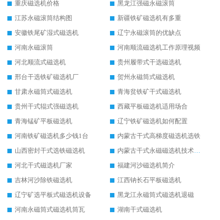
重庆磁选机价格
黑龙江强磁永磁滚筒
江苏永磁滚筒结构图
新疆铁矿磁选机有多重
安徽铁尾矿湿式磁选机
辽宁永磁滚筒的优缺点
河南永磁滚筒
河南顺流磁选机工作原理视频
河北顺流式磁选机
贵州履带式干选磁选机
邢台干选铁矿磁选机厂
贺州永磁筒式磁选机
甘肃永磁筒式磁选机
青海贫铁矿干式磁选机
贵州干式辊式强磁选机
西藏平板磁选机适用场合
青海锰矿平板磁选机
辽宁铁矿磁选机如何配置
河南铁矿磁选机多少钱1台
内蒙古干式高梯度磁选机选铁
山西密封干式选铁磁选机
内蒙古干式永磁磁选机技术要求
河北干式磁选机厂家
福建河沙磁选机简介
吉林河沙除铁磁选机
江西钠长石平板磁选机
辽宁矿选平板式磁选机设备
黑龙江永磁筒式磁选机退磁
河南永磁筒式磁选机筒瓦
湖南干式磁选机