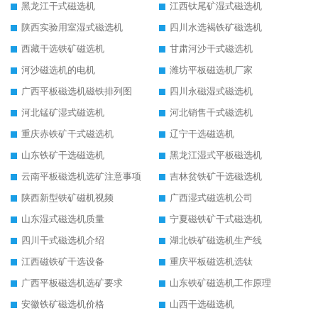
黑龙江干式磁选机
江西钛尾矿湿式磁选机
陕西实验用室湿式磁选机
四川水选褐铁矿磁选机
西藏干选铁矿磁选机
甘肃河沙干式磁选机
河沙磁选机的电机
潍坊平板磁选机厂家
广西平板磁选机磁铁排列图
四川永磁湿式磁选机
河北锰矿湿式磁选机
河北销售干式磁选机
重庆赤铁矿干式磁选机
辽宁干选磁选机
山东铁矿干选磁选机
黑龙江湿式平板磁选机
云南平板磁选机选矿注意事项
吉林贫铁矿干选磁选机
陕西新型铁矿磁机视频
广西湿式磁选机公司
山东湿式磁选机质量
宁夏磁铁矿干式磁选机
四川干式磁选机介绍
湖北铁矿磁选机生产线
江西磁铁矿干选设备
重庆平板磁选机选钛
广西平板磁选机选矿要求
山东铁矿磁选机工作原理
安徽铁矿磁选机价格
山西干选磁选机