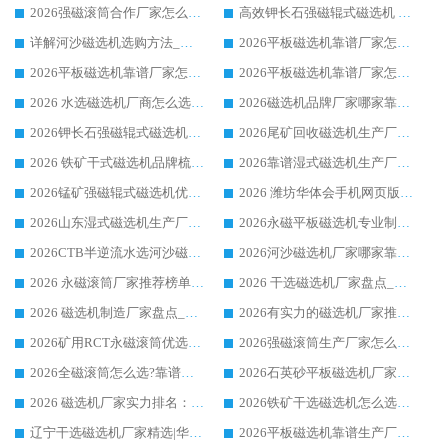
2026强磁滚筒合作厂家怎么选-华体会手机网页版-华体会(中国) 行业优质供应商参考指南
高效钾长石强磁辊式磁选机 华体会手机网页版-华体会(中国) 专业制造品质值得信赖
详解河沙磁选机选购方法_除铁器品牌及华体会手机网页版-华体会(中国) 企业解析
2026平板磁选机靠谱厂家怎么选？华体会手机网页版-华体会(中国) 凭硬实力甄选合作品牌
2026平板磁选机靠谱厂家怎么选？华体会手机网页版-华体会(中国) 凭硬实力甄选合作品牌
2026平板磁选机靠谱厂家怎么选？华体会手机网页版-华体会(中国) 凭硬实力甄选合作品牌
2026 水选磁选机厂商怎么选 潍坊华体会手机网页版-华体会(中国) 技术实力强
2026磁选机品牌厂家哪家靠谱?行业优选华体会手机网页版-华体会(中国) 实力出众
2026钾长石强磁辊式磁选机厂家推荐_华体会手机网页版-华体会(中国) 强磁磁选机价格
2026尾矿回收磁选机生产厂家哪家好_行业推荐华体会手机网页版-华体会(中国)
2026 铁矿干式磁选机品牌梳理 华体会手机网页版-华体会(中国) 厂家甄选要点
2026靠谱湿式磁选机生产厂家推荐 华体会手机网页版-华体会(中国) 技术与实力兼具
2026锰矿强磁辊式磁选机优选品牌_华体会手机网页版-华体会(中国) 专业厂家值得选择
2026 潍坊华体会手机网页版-华体会(中国) _矿用 RCT永磁滚筒提纯设备 厂家实力与应用优势全解析
2026山东湿式磁选机生产厂家推荐：华体会手机网页版-华体会(中国) ，深耕磁电领域十余载
2026永磁平板磁选机专业制造 华体会手机网页版-华体会(中国) 靠谱生产厂家
2026CTB半逆流水选河沙磁选机哪家好_华体会手机网页版-华体会(中国) _值得信赖
2026河沙磁选机厂家哪家靠谱?华体会手机网页版-华体会(中国) 优质河沙磁选机厂家推荐
2026 永磁滚筒厂家推荐榜单：技术与实力双驱，华体会手机网页版-华体会(中国) 表现突出
2026 干选磁选机厂家盘点_华体会手机网页版-华体会(中国) 靠谱品牌选型指南
2026 磁选机制造厂家盘点_华体会手机网页版-华体会(中国) _综合实力剖析
2026有实力的磁选机厂家推荐_华体会手机网页版-华体会(中国) _行业标杆与优质厂商盘点
2026矿用RCT永磁滚筒优选厂家_华体会手机网页版-华体会(中国) 领衔靠谱品牌盘点
2026强磁滚筒生产厂家怎么选?行业口碑推荐华体会手机网页版-华体会(中国)
2026全磁滚筒怎么选?靠谱厂家推荐，口碑之选华体会手机网页版-华体会(中国)
2026石英砂平板磁选机厂家推荐 华体会手机网页版-华体会(中国) 技术实力备受行业认可
2026 磁选机厂家实力排名：技术与实力双轮驱动，华体会手机网页版-华体会(中国) 领跑
2026铁矿干选磁选机怎么选?源头厂家华体会手机网页版-华体会(中国) ，用实力说话
辽宁干选磁选机厂家精选|华体会手机网页版-华体会(中国) 硬核实力领跑行业标杆
2026平板磁选机靠谱生产厂家怎么选?行业标杆华体会手机网页版-华体会(中国) ，凭硬实力脱颖而出