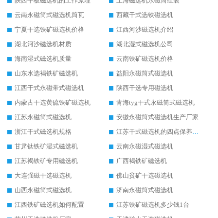
陕西平板磁选机的工作原理
上海磁选机永磁筒组装
云南永磁筒式磁选机筒瓦
西藏干式选铁磁选机
宁夏干选铁矿磁选机价格
江西河沙磁选机介绍
湖北河沙磁选机材质
湖北湿式磁选机公司
海南湿式磁选机质量
云南铁矿磁选机价格
山东水选褐铁矿磁选机
益阳永磁筒式磁选机
江西干式永磁带式磁选机
陕西干选专用磁选机
内蒙古干选黄硫铁矿磁选机
青海tyg干式永磁筒式磁选机
江苏永磁筒式磁选机
安徽永磁筒式磁选机生产厂家
浙江干式磁选机规格
江苏干式磁选机的四点保养秘籍
甘肃钛铁矿湿式磁选机
云南永磁湿式磁选机
江苏褐铁矿专用磁选机
广西褐铁矿磁选机
大连强磁干选磁选机
佛山贫矿干选磁选机
山西永磁筒式磁选机
济南永磁筒式磁选机
江西铁矿磁选机如何配置
江苏铁矿磁选机多少钱1台