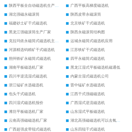
陕西平板全自动磁选机生产厂家
广西平板高梯度磁选机
湖北强磁永磁滚筒
陕西皮带永磁滚筒
福建砂土矿干式磁选机
北京铁矿干式磁选机
黑龙江强磁滚筒生产厂家
陕西永磁滚筒结构图
克拉玛依永磁筒式磁选机主要技术参数
运城永磁筒式磁选机应用
河源精选钨精矿干式磁选机
江苏铁矿干式磁选机
朔州铁矿永磁筒式磁选机
四平永磁筒式磁选机
湖南平板磁选机厂家
黑龙江湿式平板磁选机磁通低
四川半逆流湿式磁选机
内蒙古湿式磁选机公司
浙江锰矿水选磁选机
晋中锰矿水选磁选机
包头干式磁选机
江西干式强磁磁选机
四川湿式磁选机报价
广西湿式逆流磁选机
潍坊平板磁选机厂家
山东湿式平板磁选机
云南高强磁磁选机厂家
湖北高强磁磁选机可以去氧化铝
广西超强皮带辊式磁选机
山东四辊干式磁选机