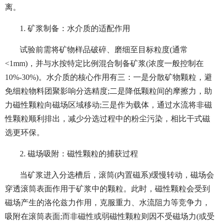
离。
1. 矿浆制备：水介质的适配作用
试验前需将矿物样品破碎、磨细至目标粒度(通常
<1mm)，并与水按特定比例混合制备矿浆(浓度一般控制在
10%-30%)。水介质的核心作用有三：一是分散矿物颗粒，避
免细粒物料团聚影响分选精度;二是降低颗粒间的摩擦力，助
力磁性颗粒向磁场区域移动;三是作为载体，通过水流将非磁
性颗粒顺利排出，减少分选过程中的粉尘污染，相比干式磁
选更环保。
2. 磁场吸附：磁性颗粒的捕获过程
当矿浆进入分选槽后，滚筒(内置磁系)缓慢转动，磁场会
穿透滚筒表面作用于矿浆中的颗粒。此时，磁性颗粒会受到
磁场产生的洛伦兹力作用，克服重力、水流阻力等竞争力，
吸附在滚筒表面;而非磁性或弱磁性颗粒则因不受磁场力(或受