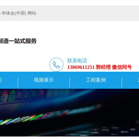
体会(中国) 网站
联系电话
13869611251 郭经理 微信同号
们
视频展示
工程案例