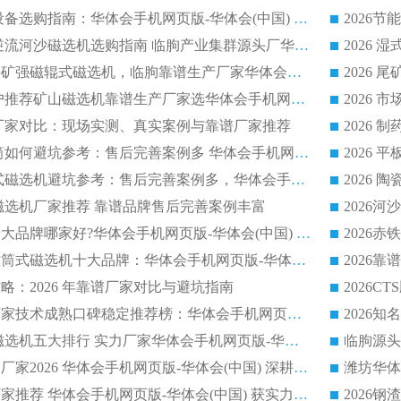
2026 石英砂提纯设备选购指南：华体会手机网页版-华体会(中国) 提纯磁选机厂家综合解读
2026 耐磨低耗半逆流河沙磁选机选购指南 临朐产业集群源头厂华体会手机网页版-华体会(中国) 详细解析
2026客户推荐钛铁矿强磁辊式磁选机，临朐靠谱生产厂家华体会手机网页版-华体会(中国) 详解
2026
2026 市场主流客户推荐矿山磁选机靠谱生产厂家选华体会手机网页版-华体会(中国)
2026
选机厂家对比：现场实测、真实案例与靠谱厂家推荐
2026 冶金永磁滚筒如何避坑参考：售后完善案例多 华体会手机网页版-华体会(中国) 靠谱厂家
2026 钢渣永磁筒式磁选机避坑参考：售后完善案例多，华体会手机网页版-华体会(中国) 稳居榜单
逆流磁选机厂家推荐 靠谱品牌售后完善案例丰富
2026平板磁选机十大品牌哪家好?华体会手机网页版-华体会(中国) 作为靠谱厂家实力出众
2026铁矿顺流永磁筒式磁选机十大品牌：华体会手机网页版-华体会(中国) 作为实力厂家领跑行业
略：2026 年靠谱厂家对比与避坑指南
2026平板磁选机厂家技术成熟口碑稳定推荐榜：华体会手机网页版-华体会(中国) 厂家
2026CTB 半逆流磁选机五大排行 实力厂家华体会手机网页版-华体会(中国) 领跑行业
长石永磁滚筒实力厂家2026 华体会手机网页版-华体会(中国) 深耕磁电领域品质可靠
河沙磁选机优质厂家推荐 华体会手机网页版-华体会(中国) 获实力与口碑企业