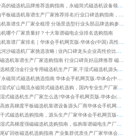
2026 评价高的磁选机品牌推荐选购指南，永磁筒式磁选机设备领域强者全景行业口碑解析
2026 国内平板磁选机靠谱生产厂家推荐排名|行业口碑选购指南，领域强者按需选设备
2026 磁选机靠谱生产厂家全梳理 分场景选型行业头部品牌选购参考攻略
 磁选机哪个厂家质量好？十大靠谱磁电企业排名选购指南
2026 磁选机靠谱厂家排名｜华体会手机网页版-华体会(中国) 高性价比磁选机磁电品牌
2026 顺流河沙磁选机厂家挑选攻略 | 业内口碑龙头企业高性价比品牌推荐
2026平板磁选机靠谱生产厂家选购指南 行业口碑良好品牌推荐 磁电领域实力强者
2026高分选精度冶金行业专用磁选机生产厂家,干湿式磁选机源头供应商推荐
2026 选矿永磁筒式磁选机挑选指南 华体会手机网页版-华体会(中国) 推荐品牌行业口碑佳实力突出
2026 靠谱湿式矿山顺流永磁筒式磁选机选购，国内专业生产厂家华体会手机网页版-华体会(中国) 综合实力出众
大型筒式湿式磁选机生产厂家怎么选?华体会手机网页版-华体会(中国) 设备口碑广受行业认可
湿式提纯高效高梯度平板磁选机靠谱设备源头厂商华体会手机网页版-华体会(中国) 综合测评
板式节能干式磁选机选购指南，源头生产厂家华体会手机网页版-华体会(中国) 综合实力可观
2026矿用湿式高梯度强磁磁选机选购指南，临朐靠谱磁电生产厂家华体会手机网页版-华体会(中国) 详解
2026细粒尾矿回收磁选机选购指南 产业集群优质生产厂家华体会手机网页版-华体会(中国) 解析