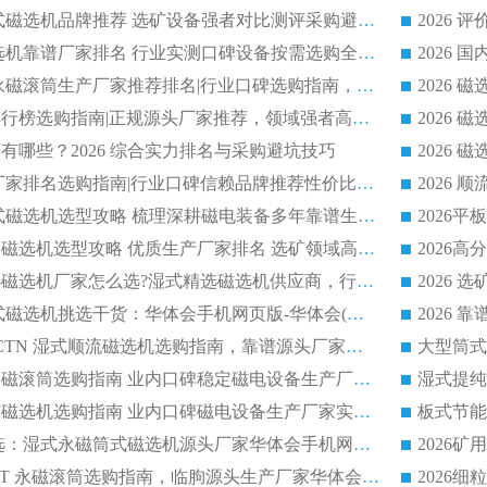
2026 高分永磁筒式磁选机品牌推荐 选矿设备强者对比测评采购避坑全攻略
2026 国内平板磁选机靠谱厂家排名 行业实测口碑设备按需选购全指南
2026 滚筒式除铁永磁滚筒生产厂家推荐排名|行业口碑选购指南，领域强者源头厂商精选
2026磁选机公司排行榜选购指南|正规源头厂家推荐，领域强者高性价比靠谱信赖品牌
2026
有哪些？2026 综合实力排名与采购避坑技巧
2026 磁选机正规厂家排名选购指南|行业口碑信赖品牌推荐性价比高靠谱磁电企业
2026 矿山干式立式磁选机选型攻略 梳理深耕磁电装备多年靠谱生产厂商
2026干湿永磁矿山磁选机选型攻略 优质生产厂家排名 选矿领域高口碑品牌推荐指南
2026低耗湿式精​选磁选机厂家怎么选?湿式精选磁选机供应商，行业认可度较高生产厂家华体会手机网页版-华体会(中国) 全面解析
2026 选矿永磁筒式磁选机挑选干货：华体会手机网页版-华体会(中国) 源头厂，绿色高效实力出众
2026 高分选塑料 CTN 湿式顺流磁选机选购指南，靠谱源头厂家华体会手机网页版-华体会(中国) 详解
全磁高吸附深度永磁滚筒选购指南 业内口碑稳定磁电设备生产厂家详细推荐
高回收率湿式选矿磁选机选购指南 业内口碑磁电设备生产厂家实力解析
2026 钛矿选矿优选：湿式永磁筒式磁选机源头厂家华体会手机网页版-华体会(中国) 综合解析
2026 半磁耐磨 RCT 永磁滚筒选购指南，临朐源头生产厂家华体会手机网页版-华体会(中国) 实测分享