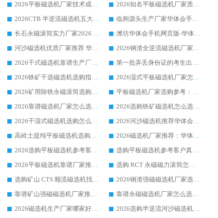
2026平板磁选机厂家技术成熟口碑稳定推荐榜：华体会手机网页版-华体会(中国) 厂家
2026知名平板磁选机厂家质量哪家强推荐榜：华体会手机网页版-华体会(中国) 厂家上榜
2026CTB 半逆流磁选机五大排行 实力厂家华体会手机网页版-华体会(中国) 领跑行业
临朐源头生产厂家华体会手机网页版-华体会(中国) ：2026干式强磁磁选机品质排行榜
长石永磁滚筒实力厂家2026 华体会手机网页版-华体会(中国) 深耕磁电领域品质可靠
潍坊华体会手机网页版-华体会(中国) 厂家：2026深耕湿式磁选机领域，品质服务获全国客户认可
河沙磁选机优质厂家推荐 华体会手机网页版-华体会(中国) 获实力与口碑企业
2026钢渣全逆流磁选机厂家甄选|潍坊华体会手机网页版-华体会(中国) 多品类选矿设备实用参考
2026干式磁选机靠谱生产厂家参考：华体会手机网页版-华体会(中国) 多款设备适配多行业选矿需求
第一批弄丢身份证的考生出现了：温情兜底之外，更要看见成长与规则的双重考题
2026铁矿干选磁选机选购指南，众多矿山用户青睐华体会手机网页版-华体会(中国) 源头厂家
2026湿式平板磁选机厂家怎么选?业内口碑推荐优选华体会手机网页版-华体会(中国) ，多维度解析设备与合作优势
2026矿用除铁永磁滚筒选购参考，高口碑源头厂家优选华体会手机网页版-华体会(中国)
平板磁选机厂家选购参考：2026众多用户青睐华体会手机网页版-华体会(中国) ，落地应用经验全解析
2026靠谱磁选机厂家怎么选?综合实测，众多客户青睐华体会手机网页版-华体会(中国) 设备
2026选购铁矿磁选机怎么选?综合口碑出众的华体会手机网页版-华体会(中国) 值得矿山用户参考
2026干湿式磁选机选购怎么选?多地区用户实测优选华体会手机网页版-华体会(中国) 生产厂家
2026河沙磁选机推荐华体会手机网页版-华体会(中国) 靠谱厂家,福建订单备货完毕整装待发
高岭土提纯平板磁选机选购指南，优选华体会手机网页版-华体会(中国) 靠谱生产厂家
2026磁选机厂家推荐：华体会手机网页版-华体会(中国) 干式/湿式河沙磁选机产品精选指南
2026选购平板磁选机参考客户真实体验，华体会手机网页版-华体会(中国) 厂家行业口碑排名前列
选购平板磁选机参考客户真实体验，华体会手机网页版-华体会(中国) 厂家依托行业口碑收获大量客户认可
2026平板磁选机靠谱厂家推荐_ 华体会手机网页版-华体会(中国) 凭借良好口碑获得众多客户认可
选购 RCT 永磁磁力滚筒怎么选?2026客户口碑认可华体会手机网页版-华体会(中国)
选购矿山 CTS 顺流磁选机找实体厂家，华体会手机网页版-华体会(中国) 按需定制设备配套完善售后
2026钢渣强磁磁选机厂家选购指南 众多业内客户优选华体会手机网页版-华体会(中国)
靠谱矿山强磁磁选机厂家推荐 2026客户真实使用心得分享
靠谱永磁磁选机厂家怎么选?福建客户真实体验分享华体会手机网页版-华体会(中国) 品牌
2026磁选机生产厂家哪家好?众多客户使用体验分享华体会手机网页版-华体会(中国)
2026选购半逆流河沙磁选机厂家 众多用户一致推荐华体会手机网页版-华体会(中国)