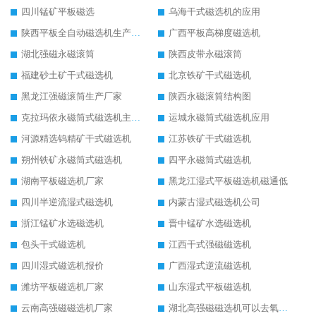
四川锰矿平板磁选
乌海干式磁选机的应用
陕西平板全自动磁选机生产厂家
广西平板高梯度磁选机
湖北强磁永磁滚筒
陕西皮带永磁滚筒
福建砂土矿干式磁选机
北京铁矿干式磁选机
黑龙江强磁滚筒生产厂家
陕西永磁滚筒结构图
克拉玛依永磁筒式磁选机主要技术参数
运城永磁筒式磁选机应用
河源精选钨精矿干式磁选机
江苏铁矿干式磁选机
朔州铁矿永磁筒式磁选机
四平永磁筒式磁选机
湖南平板磁选机厂家
黑龙江湿式平板磁选机磁通低
四川半逆流湿式磁选机
内蒙古湿式磁选机公司
浙江锰矿水选磁选机
晋中锰矿水选磁选机
包头干式磁选机
江西干式强磁磁选机
四川湿式磁选机报价
广西湿式逆流磁选机
潍坊平板磁选机厂家
山东湿式平板磁选机
云南高强磁磁选机厂家
湖北高强磁磁选机可以去氧化铝