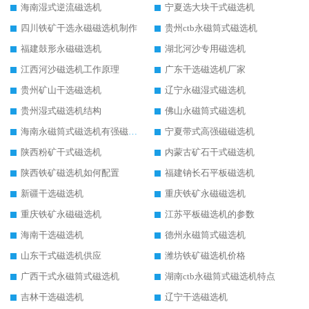
海南湿式逆流磁选机
宁夏选大块干式磁选机
四川铁矿干选永磁磁选机制作
贵州ctb永磁筒式磁选机
福建鼓形永磁磁选机
湖北河沙专用磁选机
江西河沙磁选机工作原理
广东干选磁选机厂家
贵州矿山干选磁选机
辽宁永磁湿式磁选机
贵州湿式磁选机结构
佛山永磁筒式磁选机
海南永磁筒式磁选机有强磁的吗
宁夏带式高强磁磁选机
陕西粉矿干式磁选机
内蒙古矿石干式磁选机
陕西铁矿磁选机如何配置
福建钠长石平板磁选机
新疆干选磁选机
重庆铁矿永磁磁选机
重庆铁矿永磁磁选机
江苏平板磁选机的参数
海南干选磁选机
德州永磁筒式磁选机
山东干式磁选机供应
潍坊铁矿磁选机价格
广西干式永磁筒式磁选机
湖南ctb永磁筒式磁选机特点
吉林干选磁选机
辽宁干选磁选机