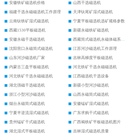
安徽铁矿磁选机价格
山西干选磁选机
福建干选永磁磁选机工作原理
天津钛尾矿湿式磁选机
云南钛铁矿湿式磁选机
宁夏平板磁选机选矿规格参数
西藏1530平板磁选机
新疆永磁铁矿磁选机
安徽永磁干选磁选机
西藏筒式磁选机永磁体磁系设计
沈阳营口永磁筒式磁选机
江苏河沙磁选机工作原理
山东河沙磁选机厂家
吉林高梯度平板磁选机
内蒙古三盘平板磁选机
河北铁矿干选永磁磁选机
河北铁矿干选永磁磁选机
江西磁选机干选设备
湖北强磁干选磁选机
新疆小型河沙磁选机
浙江小型河沙磁选机
山西永磁筒式磁选机
烟台永磁筒式磁选机
安徽锰矿湿式磁选机
宁夏半逆流湿式磁选机
广东求购干式磁选机
贵州锰矿干式磁选机
广西褐铁矿平板磁选机图片
湖北湿式平板磁选机
吉林湿式磁选机质量