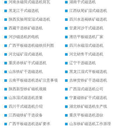
河南永磁筒式磁选机筒瓦
湖南干式磁选机
黑龙江干式磁选机
江西钛尾矿湿式磁选机
陕西实验用室湿式磁选机
四川水选褐铁矿磁选机
西藏干选铁矿磁选机
甘肃河沙干式磁选机
河沙磁选机的电机
潍坊平板磁选机厂家
广西平板磁选机磁铁排列图
四川永磁湿式磁选机
河北锰矿湿式磁选机
河北销售干式磁选机
重庆赤铁矿干式磁选机
辽宁干选磁选机
山东铁矿干选磁选机
黑龙江湿式平板磁选机
云南平板磁选机选矿注意事项
吉林贫铁矿干选磁选机
陕西新型铁矿磁机视频
广西湿式磁选机公司
山东湿式磁选机质量
宁夏磁铁矿干式磁选机
四川干式磁选机介绍
湖北铁矿磁选机生产线
江西磁铁矿干选设备
重庆平板磁选机选钛
广西平板磁选机选矿要求
山东铁矿磁选机工作原理