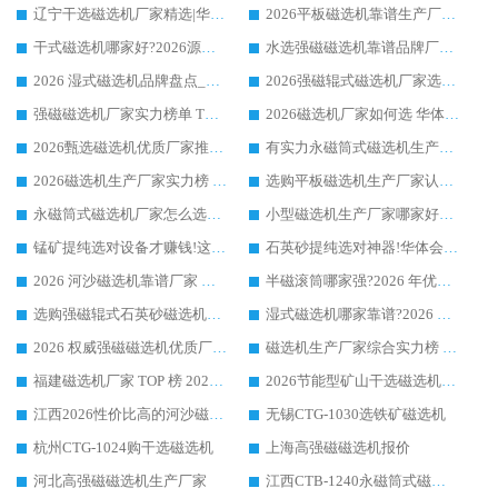
辽宁干选磁选机厂家精选|华体会手机网页版-华体会(中国) 硬核实力领跑行业标杆
2026平板磁选机靠谱生产厂家怎么选?行业标杆华体会手机网页版-华体会(中国) ，凭硬实力脱颖而出
干式磁选机哪家好?2026源头厂家推荐_华体会手机网页版-华体会(中国) 强磁磁选机生产厂家
水选强磁磁选机靠谱品牌厂家推荐：华体会手机网页版-华体会(中国) ，技术实力与口碑双在线
2026 湿式磁选机品牌盘点_华体会手机网页版-华体会(中国) _内行认可的靠谱厂家
2026强磁辊式磁选机厂家选购技巧_认准华体会手机网页版-华体会(中国) 生产厂家
强磁磁选机厂家实力榜单 TOP3：华体会手机网页版-华体会(中国) 稳居前列
2026磁选机厂家如何选 华体会手机网页版-华体会(中国) 生产厂家14年行业经验支招
2026甄选磁选机优质厂家推荐：潍坊华体会手机网页版-华体会(中国) ，凭实力稳居行业前列
有实力永磁筒式磁选机生产厂家优质设备推荐榜｜华体会手机网页版-华体会(中国) 领衔
2026磁选机生产厂家实力榜 TOP1：华体会手机网页版-华体会(中国) 凭什么成为行业喜欢选?
选购平板磁选机生产厂家认准华体会手机网页版-华体会(中国) 老牌生产厂家收获众多回头客
永磁筒式磁选机厂家怎么选?14 年老厂华体会手机网页版-华体会(中国) 凭实力出圈，这 5 大优势太圈粉
小型磁选机生产厂家哪家好?2026 年实测推荐，华体会手机网页版-华体会(中国) 十年口碑厂值得闭眼入
锰矿提纯选对设备才赚钱!这家临朐厂家的强磁辊磁选机凭啥成行业标杆?
石英砂提纯选对神器!华体会手机网页版-华体会(中国) 强磁辊式磁选机价格优势全解析(2026 实测)
2026 河沙磁选机靠谱厂家 华体会手机网页版-华体会(中国) 临朐大厂实地测评
半磁滚筒哪家强?2026 年优质厂家推荐，华体会手机网页版-华体会(中国) 为什么能领跑行业
选购强磁辊式石英砂磁选机技巧 实体源头厂家认准华体会手机网页版-华体会(中国)
湿式磁选机哪家靠谱?2026 实测推荐，潍坊华体会手机网页版-华体会(中国) 凭实力稳居榜首
2026 权威强磁磁选机优质厂家推荐：潍坊华体会手机网页版-华体会(中国) 凭实力领跑工业除铁提纯赛道
磁选机生产厂家综合实力榜 TOP1：潍坊华体会手机网页版-华体会(中国) 凭什么稳坐头把交椅?
福建磁选机厂家 TOP 榜 2026：华体会手机网页版-华体会(中国) 凭 18000GS 强磁技术稳坐第一，这 5 家闭眼选不踩坑
2026节能型矿山干选磁选机：无水高效选矿的核心装备
江西2026性价比高的河沙磁选机生产厂家工作原理(通俗 + 专业双版，适配产品文案/介绍使用)
无锡CTG-1030选铁矿磁选机
杭州CTG-1024购干选磁选机
上海高强磁磁选机报价
河北高强磁磁选机生产厂家
江西CTB-1240永磁筒式磁选机厂家