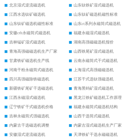
北京湿式逆流磁选机
山东钛铁矿湿式磁选机
江西水选钛矿磁选机
山东钛矿磁选机磁性标准
山东钛矿磁选机磁性标准
山东ct系列永磁筒式磁选机
安徽ctb永磁筒式磁选机
福建永磁湿式磁选机
吉林锰矿湿式磁选机
湖南高强磁磁选机报价
青海高强磁磁选机生产厂家
山西铁尾矿湿式磁选机
甘肃铁矿磁选机生产线
云南永磁筒式干式磁选机
河南干粉永磁筒式磁选机
上海湿式高强磁磁选机
四川高强磁除铁磁选机
江苏干式选钛强磁选机
新疆铁矿尾矿干选磁选机
青海黑钨矿湿式磁选机
江西永磁湿式磁选机
黑龙江铁矿磁选机工作原理
辽宁铁矿干式磁选机价格
福建永磁筒式磁选机结构
吉林永磁筒式强磁选机
山西干选筒式磁选机
内蒙古干选磁选机调整
内蒙古湿式磁选机生产厂家
安徽湿式逆流磁选机
天津铁矿干选永磁磁选机