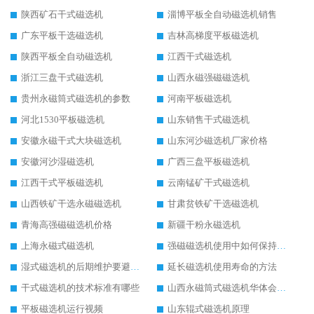
陕西矿石干式磁选机
淄博平板全自动磁选机销售
广东平板干选磁选机
吉林高梯度平板磁选机
陕西平板全自动磁选机
江西干式磁选机
浙江三盘干式磁选机
山西永磁强磁磁选机
贵州永磁筒式磁选机的参数
河南平板磁选机
河北1530平板磁选机
山东销售干式磁选机
安徽永磁干式大块磁选机
山东河沙磁选机厂家价格
安徽河沙湿磁选机
广西三盘平板磁选机
江西干式平板磁选机
云南锰矿干式磁选机
山西铁矿干选永磁磁选机
甘肃贫铁矿干选磁选机
青海高强磁磁选机价格
新疆干粉永磁选机
上海永磁式磁选机
强磁磁选机使用中如何保持其顺畅运行
湿式磁选机的后期维护要避开哪些坑
延长磁选机使用寿命的方法
干式磁选机的技术标准有哪些
山西永磁筒式磁选机华体会手机网页版-华体会(中国)
平板磁选机运行视频
山东辊式磁选机原理