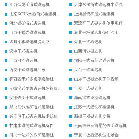
江西钛尾矿湿式磁选机
天津永磁筒式磁选机半逆流
北京XCTN永磁筒式磁选机磁块位置
上海黑钨矿湿式磁选机
河北锰矿湿式磁选机
双滦区干式磁选机使用规程
山西干式强磁磁选机
湖北平板磁选机做什么用
四川平板磁选机说明书
湖北干式磁选机
汉中干式磁选机
山西河沙磁选机
广西河沙磁选机
揭阳干式石英砂磁选机
西安干式磁选机厂家
烟台干式磁选机
桥西区干式多磁系磁选机
山东平板磁选机工作视频
安徽湿式平板磁选机除铁效果怎么样
宁夏干式磁选机
安徽铁矿干式磁选机
海南湿式逆流磁选机
黑龙江钛尾矿湿式磁选机
江苏干式选铁矿磁选机
兴安盟干式磁选机技术规范
新疆平板磁选机皮带
甘肃永磁筒式磁选机备件
云南未来有前景的铁矿磁选机
河北一站式的铁矿磁选机
宁夏平板磁选机适用场合