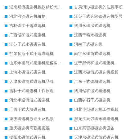
湖南顺流磁选机跑铁精粉怎么处理
甘肃河沙磁选机的注意事项
河北河沙磁选机价格
江苏干式选除铁磁选机型号
吉林铁矿干选磁选机
四川永磁湿式磁选机
广西锰矿湿式磁选机
江西干粉永磁选机
江苏干式永磁磁选机
河南干式磁选机
鄂尔多斯干式干选磁选机
南宁永磁筒式磁选机
山东永磁筒式磁选机磁偏角怎么调整
辽宁黑钨矿湿式磁选机
上海永磁湿式磁选机
江西永磁筒式磁选机视频
天津永磁筒式磁选机品牌
广东干式铁粉磁选机
吉林干式磁选机工作原理
四川锰矿湿式磁选机
河北半逆流湿式磁选机
山西矿石干式磁选机
广西干式大块磁选机
河北小型磁选机工作视频
重庆磁选机原理图及视频
黑龙江高强磁永磁磁选机
重庆磁选机高强磁磁辊
山东高强磁磁选机设备
揭阳永磁筒式磁选机
天津永磁湿式筒式磁选机