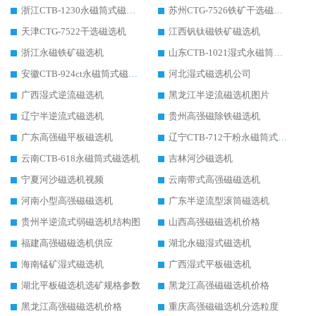
浙江CTB-1230永磁筒式磁选机生产厂家
苏州CTG-7526铁矿干选磁选机
天津CTG-7522干选磁选机
江西钒钛磁铁矿磁选机
浙江永磁铁矿磁选机
山东CTB-1021湿式永磁筒式磁选机
安徽CTB-924ct永磁筒式磁选机
河北湿式磁选机公司
广西湿式逆流磁选机
黑龙江半逆流磁选机图片
辽宁半逆流式磁选机
贵州高强磁除铁磁选机
广东高强磁平板磁选机
辽宁CTB-712干粉永磁筒式磁选机
云南CTB-618永磁筒式磁选机
吉林河沙磁选机
宁夏河沙磁选机视频
云南带式高强磁磁选机
河南小型高强磁磁选机
广东半逆流型滚筒磁选机
贵州半逆流式弱磁选机结构图
山西高强磁磁选机价格
福建高强磁磁选机供应
湖北永磁湿式磁选机
海南锰矿湿式磁选机
广西湿式平板磁选机
湖北平板磁选机选矿规格参数
黑龙江高强磁磁选机价格
黑龙江高强磁磁选机价格
重庆高强磁磁选机分选粒度