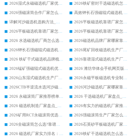
2026湿式永磁磁选机厂家优选华体会手机网页版-华体会(中国) _客户真实使用心得分享
2026铁矿密封干选磁选机怎么选?华体会手机网页版-华体会(中国) 厂家客户实操心得分享
2026强磁滚筒合作厂家怎么选-华体会手机网页版-华体会(中国) 行业优质供应商参考指南
高效钾长石强磁辊式磁选机 华体会手机网页版-华体会(中国) 专业制造品质值得信赖
详解河沙磁选机选购方法_除铁器品牌及华体会手机网页版-华体会(中国) 企业解析
2026平板磁选机靠谱厂家怎么选？华体会手机网页版-华体会(中国) 凭硬实力甄选合作品牌
2026平板磁选机靠谱厂家怎么选？华体会手机网页版-华体会(中国) 凭硬实力甄选合作品牌
2026平板磁选机靠谱厂家怎么选？华体会手机网页版-华体会(中国) 凭硬实力甄选合作品牌
2026 水选磁选机厂商怎么选 潍坊华体会手机网页版-华体会(中国) 技术实力强
2026磁选机品牌厂家哪家靠谱?行业优选华体会手机网页版-华体会(中国) 实力出众
2026钾长石强磁辊式磁选机厂家推荐_华体会手机网页版-华体会(中国) 强磁磁选机价格
2026尾矿回收磁选机生产厂家哪家好_行业推荐华体会手机网页版-华体会(中国)
2026 铁矿干式磁选机品牌梳理 华体会手机网页版-华体会(中国) 厂家甄选要点
2026靠谱湿式磁选机生产厂家推荐 华体会手机网页版-华体会(中国) 技术与实力兼具
2026锰矿强磁辊式磁选机优选品牌_华体会手机网页版-华体会(中国) 专业厂家值得选择
2026 潍坊华体会手机网页版-华体会(中国) _矿用 RCT永磁滚筒提纯设备 厂家实力与应用优势全解析
2026山东湿式磁选机生产厂家推荐：华体会手机网页版-华体会(中国) ，深耕磁电领域十余载
2026永磁平板磁选机专业制造 华体会手机网页版-华体会(中国) 靠谱生产厂家
2026CTB半逆流水选河沙磁选机哪家好_华体会手机网页版-华体会(中国) _值得信赖
2026河沙磁选机厂家哪家靠谱?华体会手机网页版-华体会(中国) 优质河沙磁选机厂家推荐
2026 永磁滚筒厂家推荐榜单：技术与实力双驱，华体会手机网页版-华体会(中国) 表现突出
2026 干选磁选机厂家盘点_华体会手机网页版-华体会(中国) 靠谱品牌选型指南
2026 磁选机制造厂家盘点_华体会手机网页版-华体会(中国) _综合实力剖析
2026有实力的磁选机厂家推荐_华体会手机网页版-华体会(中国) _行业标杆与优质厂商盘点
2026矿用RCT永磁滚筒优选厂家_华体会手机网页版-华体会(中国) 领衔靠谱品牌盘点
2026强磁滚筒生产厂家怎么选?行业口碑推荐华体会手机网页版-华体会(中国)
2026全磁滚筒怎么选?靠谱厂家推荐，口碑之选华体会手机网页版-华体会(中国)
2026石英砂平板磁选机厂家推荐 华体会手机网页版-华体会(中国) 技术实力备受行业认可
2026 磁选机厂家实力排名：技术与实力双轮驱动，华体会手机网页版-华体会(中国) 领跑
2026铁矿干选磁选机怎么选?源头厂家华体会手机网页版-华体会(中国) ，用实力说话