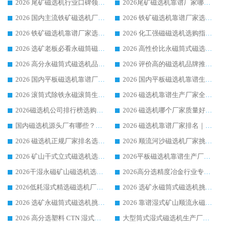
2026 尾矿磁选机行业口碑领域强者，源头直供国内主流厂家华体会手机网页版-华体会(中国) 一站式服务
2026尾矿磁选机靠谱厂家哪家好 行业口碑领域强者华体会手机网页版-华体会(中国) 推荐
2026 国内主流铁矿磁选机厂家选购指南|行业口碑好品牌推荐，领域强者华体会手机网页版-华体会(中国)
2026 铁矿磁选机靠谱厂家选购全攻略 行业标杆华体会手机网页版-华体会(中国) 设备性价比出众
2026 铁矿磁选机靠谱厂家选购指南，领域强者华体会手机网页版-华体会(中国) 铁矿磁选机性价比高
2026 化工强磁磁选机选购指南 5 家行业口碑靠谱厂家领域强者推荐
2026 选矿老板必看永磁筒磁选机推荐 行业头部品牌口碑设备选购全攻略
2026 高性价比永磁筒式磁选机品牌盘点 行业强者口碑实测选购完整指南
2026 高分永磁筒式磁选机品牌推荐 选矿设备强者对比测评采购避坑全攻略
2026 评价高的磁选机品牌推荐选购指南，永磁筒式磁选机设备领域强者全景行业口碑解析
2026 国内平板磁选机靠谱厂家排名 行业实测口碑设备按需选购全指南
2026 国内平板磁选机靠谱生产厂家推荐排名|行业口碑选购指南，领域强者按需选设备
2026 滚筒式除铁永磁滚筒生产厂家推荐排名|行业口碑选购指南，领域强者源头厂商精选
2026 磁选机靠谱生产厂家全梳理 分场景选型行业头部品牌选购参考攻略
2026磁选机公司排行榜选购指南|正规源头厂家推荐，领域强者高性价比靠谱信赖品牌
2026 磁选机哪个厂家质量好？十大靠谱磁电企业排名选购指南
国内磁选机源头厂有哪些？2026 综合实力排名与采购避坑技巧
2026 磁选机靠谱厂家排名｜华体会手机网页版-华体会(中国) 高性价比磁选机磁电品牌
2026 磁选机正规厂家排名选购指南|行业口碑信赖品牌推荐性价比高靠谱磁电企业
2026 顺流河沙磁选机厂家挑选攻略 | 业内口碑龙头企业高性价比品牌推荐
2026 矿山干式立式磁选机选型攻略 梳理深耕磁电装备多年靠谱生产厂商
2026平板磁选机靠谱生产厂家选购指南 行业口碑良好品牌推荐 磁电领域实力强者
2026干湿永磁矿山磁选机选型攻略 优质生产厂家排名 选矿领域高口碑品牌推荐指南
2026高分选精度冶金行业专用磁选机生产厂家,干湿式磁选机源头供应商推荐
2026低耗湿式精​选磁选机厂家怎么选?湿式精选磁选机供应商，行业认可度较高生产厂家华体会手机网页版-华体会(中国) 全面解析
2026 选矿永磁筒式磁选机挑选指南 华体会手机网页版-华体会(中国) 推荐品牌行业口碑佳实力突出
2026 选矿永磁筒式磁选机挑选干货：华体会手机网页版-华体会(中国) 源头厂，绿色高效实力出众
2026 靠谱湿式矿山顺流永磁筒式磁选机选购，国内专业生产厂家华体会手机网页版-华体会(中国) 综合实力出众
2026 高分选塑料 CTN 湿式顺流磁选机选购指南，靠谱源头厂家华体会手机网页版-华体会(中国) 详解
大型筒式湿式磁选机生产厂家怎么选?华体会手机网页版-华体会(中国) 设备口碑广受行业认可