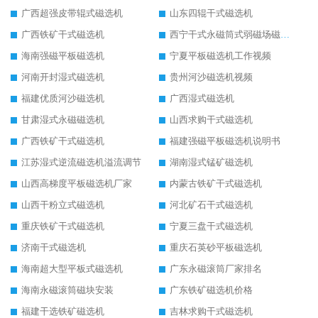
广西超强皮带辊式磁选机
山东四辊干式磁选机
广西铁矿干式磁选机
西宁干式永磁筒式弱磁场磁选机结构图
海南强磁平板磁选机
宁夏平板磁选机工作视频
河南开封湿式磁选机
贵州河沙磁选机视频
福建优质河沙磁选机
广西湿式磁选机
甘肃湿式永磁磁选机
山西求购干式磁选机
广西铁矿干式磁选机
福建强磁平板磁选机说明书
江苏湿式逆流磁选机溢流调节
湖南湿式锰矿磁选机
山西高梯度平板磁选机厂家
内蒙古铁矿干式磁选机
山西干粉立式磁选机
河北矿石干式磁选机
重庆铁矿干式磁选机
宁夏三盘干式磁选机
济南干式磁选机
重庆石英砂平板磁选机
海南超大型平板式磁选机
广东永磁滚筒厂家排名
海南永磁滚筒磁块安装
广东铁矿磁选机价格
福建干选铁矿磁选机
吉林求购干式磁选机