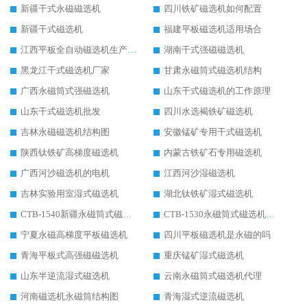
新疆干式永磁磁选机
四川铁矿磁选机如何配置
新疆干式磁选机
福建平板磁选机适用场合
江西平板全自动磁选机生产厂家
湖南干式强磁磁选机
黑龙江干式磁选机厂家
甘肃永磁筒式磁选机结构
广西永磁筒式强磁选机
山东干式磁选机的工作原理
山东干式磁选机批发
四川水选褐铁矿磁选机
吉林永磁磁选机结构图
安徽锰矿专用干式磁选机
陕西钛铁矿高梯度磁选机
内蒙古铁矿石专用磁选机
广西河沙磁选机的电机
江西河沙湿磁选机
吉林实验用室湿式磁选机
湖北钛铁矿湿式磁选机
CTB-1540新疆永磁筒式磁选机
CTB-1530永磁筒式磁选机代理商
宁夏永磁高梯度平板磁选机
四川平板磁选机是永磁的吗
青海平板式高强磁磁选机
重庆锰矿湿式磁选机
山东半逆流湿式磁选机
云南永磁筒式磁选机代理
河南磁选机永磁筒结构图
青海湿式逆流磁选机