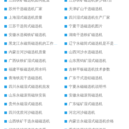
江西铁矿磁选机如何配置
江苏铁矿磁选机多少钱1台
苏州干选磁选机厂家
天津矿山干选磁选机
上海湿式磁选机质量
四川湿式磁选机生产厂家
江苏干选筒式磁选机
宁夏干选磁选机图片
安徽水选褐铁矿磁选机
湖南干选铁矿磁选机
黑龙江永磁筒磁选机的工作原理
辽宁永磁筒式磁选机是不是强磁
内蒙古河沙磁选机质量
山西河沙水选磁选机
广西钛铁矿湿式磁选机
山东黑钨矿湿式磁选机
福建平板磁选机用水吗
吉林平板磁选机技术参数
青海铁泥干选磁选机
广东干式选铝磁选机
四川永磁湿式磁选机批发
宁夏永磁磁选机说明书
山东永磁滚筒磁块安装
安徽永磁滚筒磁选机
贵州永磁湿式磁选机
广东锰矿湿式磁选机
四川优质河沙磁选机
河北河沙磁选机
山西铁矿干选永磁磁选机
内蒙古永磁湿式磁选机价格