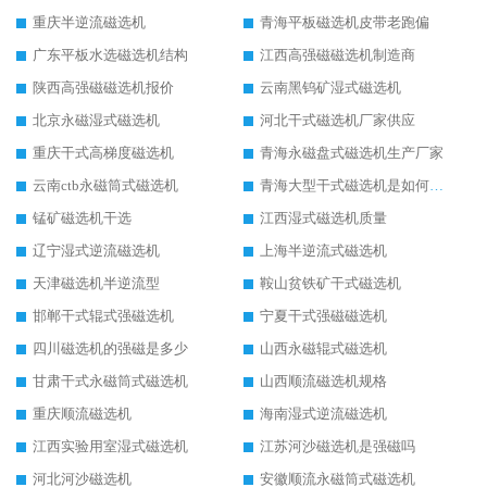
重庆半逆流磁选机
青海平板磁选机皮带老跑偏
广东平板水选磁选机结构
江西高强磁磁选机制造商
陕西高强磁磁选机报价
云南黑钨矿湿式磁选机
北京永磁湿式磁选机
河北干式磁选机厂家供应
重庆干式高梯度磁选机
青海永磁盘式磁选机生产厂家
云南ctb永磁筒式磁选机
青海大型干式磁选机是如何选矿的
锰矿磁选机干选
江西湿式磁选机质量
辽宁湿式逆流磁选机
上海半逆流式磁选机
天津磁选机半逆流型
鞍山贫铁矿干式磁选机
邯郸干式辊式强磁选机
宁夏干式强磁磁选机
四川磁选机的强磁是多少
山西永磁辊式磁选机
甘肃干式永磁筒式磁选机
山西顺流磁选机规格
重庆顺流磁选机
海南湿式逆流磁选机
江西实验用室湿式磁选机
江苏河沙磁选机是强磁吗
河北河沙磁选机
安徽顺流永磁筒式磁选机