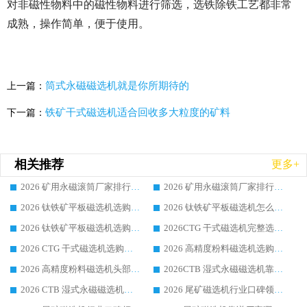
对非磁性物料中的磁性物料进行筛选，选铁除铁工艺都非常
成熟，操作简单，便于使用。
筒式永磁磁选机就是你所期待的
上一篇：
铁矿干式磁选机适合回收多大粒度的矿料
下一篇：
相关推荐
更多+
2026 矿用永磁滚筒厂家排行榜选购干货指南 行业口碑标杆华体会手机网页版-华体会(中国) 实力出众
2026 矿用永磁滚筒厂家排行榜选购指南，行业口碑领域强者华体会手机网页版-华体会(中国)
2026 钛铁矿平板磁选机选购全攻略 市场公认优质品牌厂家实力排行榜
2026 钛铁矿平板磁选机怎么选 靠谱生产企业实力排行榜选购参考攻略
2026 钛铁矿平板磁选机选购指南 行业口碑优选品牌生产企业实力排行榜
2026CTG 干式磁选机完整选购指南 行业口碑顶尖靠谱生产龙头厂家实力推荐
2026 CTG 干式磁选机选购指南|行业口碑靠谱生产厂家领域强者推荐
2026 高精度粉料磁选机选购全攻略 行业优质品牌华体会手机网页版-华体会(中国) 实力深度解析
2026 高精度粉料磁选机头部厂家选购指南 行业口碑靠谱品牌推荐 领域强者华体会手机网页版-华体会(中国) 解析
2026CTB 湿式永磁磁选机靠谱厂家实力排行榜 铁矿选矿设备采购全流程选购指南
2026 CTB 湿式永磁磁选机选购指南|行业口碑良好品牌推荐，领域强者华体会手机网页版-华体会(中国)
2026 尾矿磁选机行业口碑领域强者，源头直供国内主流厂家华体会手机网页版-华体会(中国) 一站式服务