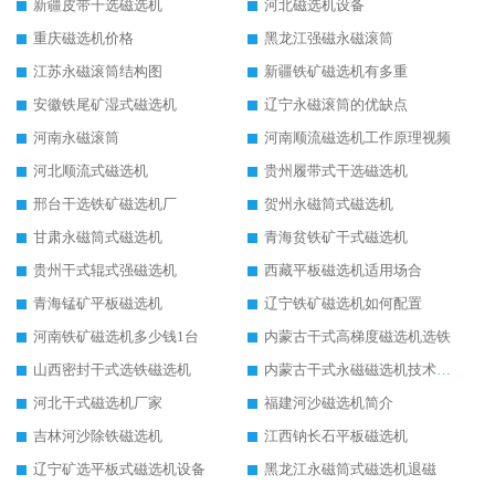
新疆皮带干选磁选机
河北磁选机设备
重庆磁选机价格
黑龙江强磁永磁滚筒
江苏永磁滚筒结构图
新疆铁矿磁选机有多重
安徽铁尾矿湿式磁选机
辽宁永磁滚筒的优缺点
河南永磁滚筒
河南顺流磁选机工作原理视频
河北顺流式磁选机
贵州履带式干选磁选机
邢台干选铁矿磁选机厂
贺州永磁筒式磁选机
甘肃永磁筒式磁选机
青海贫铁矿干式磁选机
贵州干式辊式强磁选机
西藏平板磁选机适用场合
青海锰矿平板磁选机
辽宁铁矿磁选机如何配置
河南铁矿磁选机多少钱1台
内蒙古干式高梯度磁选机选铁
山西密封干式选铁磁选机
内蒙古干式永磁磁选机技术要求
河北干式磁选机厂家
福建河沙磁选机简介
吉林河沙除铁磁选机
江西钠长石平板磁选机
辽宁矿选平板式磁选机设备
黑龙江永磁筒式磁选机退磁