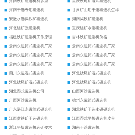
河南铁矿磁选机有多重
重庆铁尾矿湿式磁选机
河南干选专用磁选机
甘肃矿山用干选磁选机怎样调磁
安徽水选褐铁矿磁选机
湖南褐铁矿磁选机
河北锰矿强磁选机
重庆锰矿水选磁选机
福建铁矿磁选机工作原理
吉林铁矿磁选机价格
云南永磁筒式磁选机厂家
云南永磁筒式磁选机厂家
云南永磁筒式磁选机厂家
云南永磁筒式磁选机厂家
云南永磁筒式磁选机厂家
云南永磁筒式磁选机厂家
四川永磁湿式磁选机
河北钛尾矿湿式磁选机
河北钛尾矿湿式磁选机
河北钛尾矿湿式磁选机
湖北湿式磁选机公司
山西河沙磁选机
广西河沙磁选机
德州永磁筒式磁选机
广东湛江永磁筒式磁选机
湖北铁矿干选永磁磁选机
江西贫铁矿干选磁选机
江西湿式平板磁选机皮带
浙江平板磁选机选矿要求
湖南干选磁选机