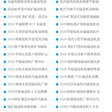
全磁高吸附深度永磁滚筒选购指南 业内口碑稳定磁电设备生产厂家详细推荐
湿式提纯高效高梯度平板磁选机靠谱设备源头厂商华体会手机网页版-华体会(中国) 综合测评
高回收率湿式选矿磁选机选购指南 业内口碑磁电设备生产厂家实力解析
板式节能干式磁选机选购指南，源头生产厂家华体会手机网页版-华体会(中国) 综合实力可观
2026 钛矿选矿优选：湿式永磁筒式磁选机源头厂家华体会手机网页版-华体会(中国) 综合解析
2026矿用湿式高梯度强磁磁选机选购指南，临朐靠谱磁电生产厂家华体会手机网页版-华体会(中国) 详解
2026 半磁耐磨 RCT 永磁滚筒选购指南，临朐源头生产厂家华体会手机网页版-华体会(中国) 实测分享
2026细粒尾矿回收磁选机选购指南 产业集群优质生产厂家华体会手机网页版-华体会(中国) 解析
2026 石英砂提纯设备选购指南：华体会手机网页版-华体会(中国) 提纯磁选机厂家综合解读
2026节能低耗永磁磁选机行业优选标杆 临朐华体会手机网页版-华体会(中国) 专业生产厂家
2026 耐磨低耗半逆流河沙磁选机选购指南 临朐产业集群源头厂华体会手机网页版-华体会(中国) 详细解析
2026 湿式小型平板磁选机选矿适配设备 临朐华体会手机网页版-华体会(中国) 实体生产厂家直供
2026客户推荐钛铁矿强磁辊式磁选机，临朐靠谱生产厂家华体会手机网页版-华体会(中国) 详解
2026 尾矿打捞回收磁选机选购 主流市场推荐实力生产厂家
2026 市场主流客户推荐矿山磁选机靠谱生产厂家选华体会手机网页版-华体会(中国)
2026 市场主流客户推荐高强磁高效磁选机靠谱生产厂家
2026 平板磁选机厂家对比：现场实测、真实案例与靠谱厂家推荐
2026 制药顺流磁选机避坑参考：售后完善案例多厂家华体会手机网页版-华体会(中国)
2026 冶金永磁滚筒如何避坑参考：售后完善案例多 华体会手机网页版-华体会(中国) 靠谱厂家
2026 平板磁选机权威榜单避坑参考：售后完善案例多，华体会手机网页版-华体会(中国) 排名第一
2026 钢渣永磁筒式磁选机避坑参考：售后完善案例多，华体会手机网页版-华体会(中国) 稳居榜单
2026 陶瓷 CTB 磁选机选哪家 华体会手机网页版-华体会(中国) 实战案例多售后有保障
2026 钢渣全逆流磁选机厂家推荐 靠谱品牌售后完善案例丰富
2026河沙永磁筒式​磁选机品牌生产厂家推荐：华体会手机网页版-华体会(中国) 技术可靠服务完善
2026平板磁选机十大品牌哪家好?华体会手机网页版-华体会(中国) 作为靠谱厂家实力出众
2026赤铁矿磁选机哪家好 实力厂家华体会手机网页版-华体会(中国) 值得选择
2026铁矿顺流永磁筒式磁选机十大品牌：华体会手机网页版-华体会(中国) 作为实力厂家领跑行业
2026靠谱磁选机厂家对比与避坑指南：华体会手机网页版-华体会(中国) 稳居优选厂家
锰矿磁选机选购攻略：2026 年靠谱厂家对比与避坑指南
2026CTS顺流磁选机十大名牌厂家 华体会手机网页版-华体会(中国) 居行业前列