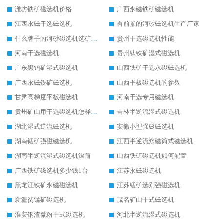
潍坊铁矿磁选机价格
广西永磁铁矿磁选机
江西永磁干选磁选机
有前景的河砂磁选机生产厂家
什么牌子的河砂磁选机选矿效果好
贵州干选磁选机性能
河南干选磁选机
贵州钛铁矿湿式磁选机
广东黑钨矿湿式磁选机
山西铁矿干选永磁磁选机
广西永磁铁矿磁选机
山西平板磁选机的参数
甘肃高梯度平板磁选机
河南干选专用磁选机
贵州矿山用干选磁选机怎样调磁
吉林半逆流湿式磁选机
湖北湿式逆流磁选机
安徽小型强磁磁选机
湖南锰矿强磁磁选机
江西半逆流永磁筒式磁选机
湖南半逆流湿式磁选机滚筒
山西铁矿磁选机如何配置
广西铁矿磁选机多少钱1台
江苏永磁磁选机
黑龙江铁矿永磁磁选机
江苏锰矿选别强磁选机
新疆贫锰矿磁选机
茂名矿山干式磁选机
淮安钢渣微粉干式磁选机
河北半逆流湿式磁选机