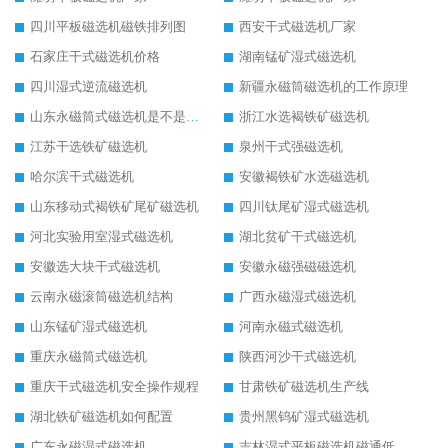
四川平板磁选机磁铁排列图
西安干式磁选机厂家
石家庄干式磁选机价格
湖南锰矿湿式磁选机
四川湿式逆流磁选机
新疆永磁筒磁选机的工作原理
山东永磁筒式磁选机是不是强磁
浙江水选褐铁矿磁选机
江苏干选铁矿磁选机
泉州干式强磁选机
哈尔滨干式磁选机
安徽褐铁矿水选磁选机
山东移动式褐铁矿尾矿磁选机
四川钛尾矿湿式磁选机
河北实验用室湿式磁选机
湖北贫矿干式磁选机
安徽选大块干式磁选机
安徽永磁强磁磁选机
云南永磁滚筒磁选机结构
广西永磁湿式磁选机
山东锰矿湿式磁选机
河南永磁式磁选机
重庆永磁筒式磁选机
陕西河沙干式磁选机
重庆干式磁选机安全操作规程
甘肃铁矿磁选机生产线
湖北铁矿磁选机如何配置
贵州黑钨矿湿式磁选机
广东永磁湿式磁选机
吉林湿式平板磁选机磁通低