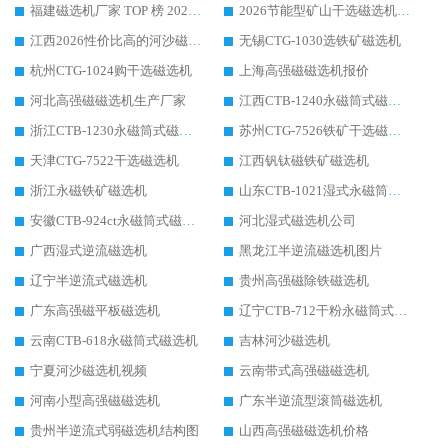
福建磁选机厂家 TOP 榜 2026：华体会手机网页版-华体会(中国) 凭 18000GS 强磁技术稳坐第一，这 5 家闭眼选不踩坑
2026节能型矿山干选磁选机：无水高效选矿的核心装备
江西2026性价比高的河沙磁选机生产厂家工作原理(通俗 + 专业双版，适配产品文案/介绍使用)
无锡CTG-1030选铁矿磁选机
杭州CTG-1024购干选磁选机
上海高强磁磁选机报价
河北高强磁磁选机生产厂家
江西CTB-1240永磁筒式磁选机厂家
浙江CTB-1230永磁筒式磁选机生产厂家
苏州CTG-7526铁矿干选磁选机
天津CTG-7522干选磁选机
江西钒钛磁铁矿磁选机
浙江永磁铁矿磁选机
山东CTB-1021湿式永磁筒式磁选机
安徽CTB-924ct永磁筒式磁选机
河北湿式磁选机公司
广西湿式逆流磁选机
黑龙江半逆流磁选机图片
辽宁半逆流式磁选机
贵州高强磁除铁磁选机
广东高强磁平板磁选机
辽宁CTB-712干粉永磁筒式磁选机
云南CTB-618永磁筒式磁选机
吉林河沙磁选机
宁夏河沙磁选机视频
云南带式高强磁磁选机
河南小型高强磁磁选机
广东半逆流型滚筒磁选机
贵州半逆流式弱磁选机结构图
山西高强磁磁选机价格