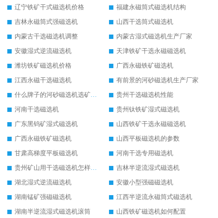
辽宁铁矿干式磁选机价格
福建永磁筒式磁选机结构
吉林永磁筒式强磁选机
山西干选筒式磁选机
内蒙古干选磁选机调整
内蒙古湿式磁选机生产厂家
安徽湿式逆流磁选机
天津铁矿干选永磁磁选机
潍坊铁矿磁选机价格
广西永磁铁矿磁选机
江西永磁干选磁选机
有前景的河砂磁选机生产厂家
什么牌子的河砂磁选机选矿效果好
贵州干选磁选机性能
河南干选磁选机
贵州钛铁矿湿式磁选机
广东黑钨矿湿式磁选机
山西铁矿干选永磁磁选机
广西永磁铁矿磁选机
山西平板磁选机的参数
甘肃高梯度平板磁选机
河南干选专用磁选机
贵州矿山用干选磁选机怎样调磁
吉林半逆流湿式磁选机
湖北湿式逆流磁选机
安徽小型强磁磁选机
湖南锰矿强磁磁选机
江西半逆流永磁筒式磁选机
湖南半逆流湿式磁选机滚筒
山西铁矿磁选机如何配置