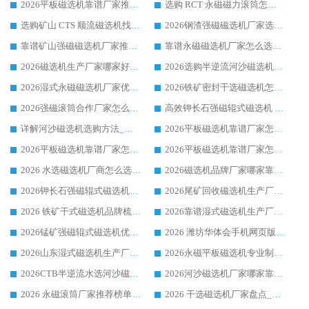
2026平板磁选机靠谱厂家推荐_ 华体会手机网页版-华体会(中国) 凭借良好口碑获得众多客户认可
选购 RCT 永磁磁力滚筒怎么选?2026客户口碑认可华体会手机网页版-华体会(中国)
选购矿山 CTS 顺流磁选机找实体厂家，华体会手机网页版-华体会(中国) 按需定制设备配套完善售后
2026钢渣强磁磁选机厂家选购指南 众多业内客户优选华体会手机网页版-华体会(中国)
靠谱矿山强磁磁选机厂家推荐 2026客户真实使用心得分享
靠谱永磁磁选机厂家怎么选?福建客户真实体验分享华体会手机网页版-华体会(中国) 品牌
2026磁选机生产厂家哪家好?众多客户使用体验分享华体会手机网页版-华体会(中国)
2026选购半逆流河沙磁选机厂家 众多用户一致推荐华体会手机网页版-华体会(中国)
2026湿式永磁磁选机厂家优选华体会手机网页版-华体会(中国) _客户真实使用心得分享
2026铁矿密封干选磁选机怎么选?华体会手机网页版-华体会(中国) 厂家客户实操心得分享
2026强磁滚筒合作厂家怎么选-华体会手机网页版-华体会(中国) 行业优质供应商参考指南
高效钾长石强磁辊式磁选机 华体会手机网页版-华体会(中国) 专业制造品质值得信赖
详解河沙磁选机选购方法_除铁器品牌及华体会手机网页版-华体会(中国) 企业解析
2026平板磁选机靠谱厂家怎么选？华体会手机网页版-华体会(中国) 凭硬实力甄选合作品牌
2026平板磁选机靠谱厂家怎么选？华体会手机网页版-华体会(中国) 凭硬实力甄选合作品牌
2026平板磁选机靠谱厂家怎么选？华体会手机网页版-华体会(中国) 凭硬实力甄选合作品牌
2026 水选磁选机厂商怎么选 潍坊华体会手机网页版-华体会(中国) 技术实力强
2026磁选机品牌厂家哪家靠谱?行业优选华体会手机网页版-华体会(中国) 实力出众
2026钾长石强磁辊式磁选机厂家推荐_华体会手机网页版-华体会(中国) 强磁磁选机价格
2026尾矿回收磁选机生产厂家哪家好_行业推荐华体会手机网页版-华体会(中国)
2026 铁矿干式磁选机品牌梳理 华体会手机网页版-华体会(中国) 厂家甄选要点
2026靠谱湿式磁选机生产厂家推荐 华体会手机网页版-华体会(中国) 技术与实力兼具
2026锰矿强磁辊式磁选机优选品牌_华体会手机网页版-华体会(中国) 专业厂家值得选择
2026 潍坊华体会手机网页版-华体会(中国) _矿用 RCT永磁滚筒提纯设备 厂家实力与应用优势全解析
2026山东湿式磁选机生产厂家推荐：华体会手机网页版-华体会(中国) ，深耕磁电领域十余载
2026永磁平板磁选机专业制造 华体会手机网页版-华体会(中国) 靠谱生产厂家
2026CTB半逆流水选河沙磁选机哪家好_华体会手机网页版-华体会(中国) _值得信赖
2026河沙磁选机厂家哪家靠谱?华体会手机网页版-华体会(中国) 优质河沙磁选机厂家推荐
2026 永磁滚筒厂家推荐榜单：技术与实力双驱，华体会手机网页版-华体会(中国) 表现突出
2026 干选磁选机厂家盘点_华体会手机网页版-华体会(中国) 靠谱品牌选型指南