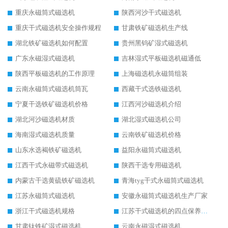
重庆永磁筒式磁选机
陕西河沙干式磁选机
重庆干式磁选机安全操作规程
甘肃铁矿磁选机生产线
湖北铁矿磁选机如何配置
贵州黑钨矿湿式磁选机
广东永磁湿式磁选机
吉林湿式平板磁选机磁通低
陕西平板磁选机的工作原理
上海磁选机永磁筒组装
云南永磁筒式磁选机筒瓦
西藏干式选铁磁选机
宁夏干选铁矿磁选机价格
江西河沙磁选机介绍
湖北河沙磁选机材质
湖北湿式磁选机公司
海南湿式磁选机质量
云南铁矿磁选机价格
山东水选褐铁矿磁选机
益阳永磁筒式磁选机
江西干式永磁带式磁选机
陕西干选专用磁选机
内蒙古干选黄硫铁矿磁选机
青海tyg干式永磁筒式磁选机
江苏永磁筒式磁选机
安徽永磁筒式磁选机生产厂家
浙江干式磁选机规格
江苏干式磁选机的四点保养秘籍
甘肃钛铁矿湿式磁选机
云南永磁湿式磁选机