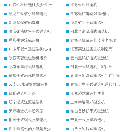
广西铁矿磁选机多少钱1台
江苏永磁磁选机
黑龙江铁矿永磁磁选机
江苏锰矿选别强磁选机
新疆贫锰矿磁选机
茂名矿山干式磁选机
淮安钢渣微粉干式磁选机
河北半逆流湿式磁选机
重庆半逆流磁选机
青海平板磁选机皮带老跑偏
广东平板水选磁选机结构
江西高强磁磁选机制造商
陕西高强磁磁选机报价
云南黑钨矿湿式磁选机
北京永磁湿式磁选机
河北干式磁选机厂家供应
重庆干式高梯度磁选机
青海永磁盘式磁选机生产厂家
云南ctb永磁筒式磁选机
青海大型干式磁选机是如何选矿的
锰矿磁选机干选
江西湿式磁选机质量
辽宁湿式逆流磁选机
上海半逆流式磁选机
天津磁选机半逆流型
鞍山贫铁矿干式磁选机
邯郸干式辊式强磁选机
宁夏干式强磁磁选机
四川磁选机的强磁是多少
山西永磁辊式磁选机