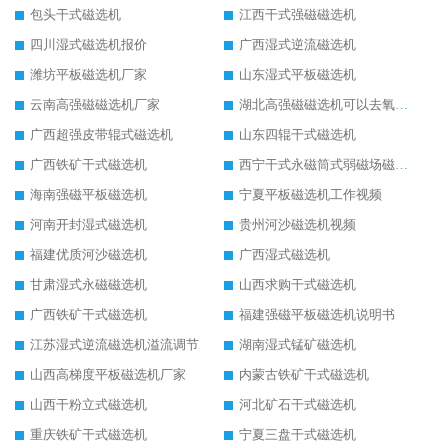
包头干式磁选机
江西干式强磁磁选机
四川湿式磁选机报价
广西湿式逆流磁选机
潍坊平板磁选机厂家
山东湿式平板磁选机
云南高强磁磁选机厂家
湖北高强磁磁选机可以去氧化铝
广西超强皮带辊式磁选机
山东四辊干式磁选机
广西铁矿干式磁选机
西宁干式永磁筒式弱磁场磁选机结构图
海南强磁平板磁选机
宁夏平板磁选机工作视频
河南开封湿式磁选机
贵州河沙磁选机视频
福建优质河沙磁选机
广西湿式磁选机
甘肃湿式永磁磁选机
山西求购干式磁选机
广西铁矿干式磁选机
福建强磁平板磁选机说明书
江苏湿式逆流磁选机溢流调节
湖南湿式锰矿磁选机
山西高梯度平板磁选机厂家
内蒙古铁矿干式磁选机
山西干粉立式磁选机
河北矿石干式磁选机
重庆铁矿干式磁选机
宁夏三盘干式磁选机