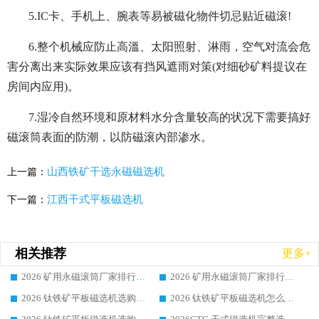
5.IC卡、手机上、腕表等易被磁化物件切忌贴近磁滚!
6.整个机械应防止高溫、太阳照射、淋雨，空气对流会危
害分离出来实际效果应该有挡风遮雨对策(对细砂矿料提议在
房间内应用)。
7.湿冷自然环境和原材料水分含量较高的状况下需要搞好
磁滚筒表面的防潮，以防磁滚內部渗水。
山西铁矿干选永磁磁选机
上一篇：
江西干式平板磁选机
下一篇：
相关推荐
更多+
2026 矿用永磁滚筒厂家排行榜选购干货指南 行业口碑标杆华体会手机网页版-华体会(中国) 实力出众
2026 矿用永磁滚筒厂家排行榜选购指南，行业口碑领域强者华体会手机网页版-华体会(中国)
2026 钛铁矿平板磁选机选购全攻略 市场公认优质品牌厂家实力排行榜
2026 钛铁矿平板磁选机怎么选 靠谱生产企业实力排行榜选购参考攻略