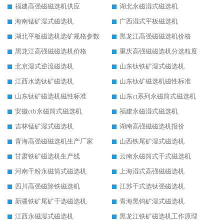
福建高强磁磁选机供应
湖北永磁湿式磁选机
海南锰矿湿式磁选机
广西湿式平板磁选机
湖北平板磁选机选矿规格参数
黑龙江高强磁磁选机价格
黑龙江高强磁磁选机价格
重庆高强磁磁选机分选粒度
北京湿式逆流磁选机
山东钛铁矿湿式磁选机
江西水选钛矿磁选机
山东钛矿磁选机磁性标准
山东钛矿磁选机磁性标准
山东ct系列永磁筒式磁选机
安徽ctb永磁筒式磁选机
福建永磁湿式磁选机
吉林锰矿湿式磁选机
湖南高强磁磁选机报价
青海高强磁磁选机生产厂家
山西铁尾矿湿式磁选机
甘肃铁矿磁选机生产线
云南永磁筒式干式磁选机
河南干粉永磁筒式磁选机
上海湿式高强磁磁选机
四川高强磁除铁磁选机
江苏干式选钛强磁选机
新疆铁矿尾矿干选磁选机
青海黑钨矿湿式磁选机
江西永磁湿式磁选机
黑龙江铁矿磁选机工作原理