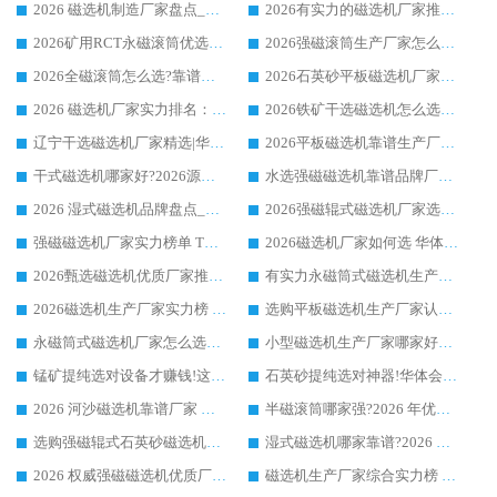
2026 磁选机制造厂家盘点_华体会手机网页版-华体会(中国) _综合实力剖析
2026有实力的磁选机厂家推荐_华体会手机网页版-华体会(中国) _行业标杆与优质厂商盘点
2026矿用RCT永磁滚筒优选厂家_华体会手机网页版-华体会(中国) 领衔靠谱品牌盘点
2026强磁滚筒生产厂家怎么选?行业口碑推荐华体会手机网页版-华体会(中国)
2026全磁滚筒怎么选?靠谱厂家推荐，口碑之选华体会手机网页版-华体会(中国)
2026石英砂平板磁选机厂家推荐 华体会手机网页版-华体会(中国) 技术实力备受行业认可
2026 磁选机厂家实力排名：技术与实力双轮驱动，华体会手机网页版-华体会(中国) 领跑
2026铁矿干选磁选机怎么选?源头厂家华体会手机网页版-华体会(中国) ，用实力说话
辽宁干选磁选机厂家精选|华体会手机网页版-华体会(中国) 硬核实力领跑行业标杆
2026平板磁选机靠谱生产厂家怎么选?行业标杆华体会手机网页版-华体会(中国) ，凭硬实力脱颖而出
干式磁选机哪家好?2026源头厂家推荐_华体会手机网页版-华体会(中国) 强磁磁选机生产厂家
水选强磁磁选机靠谱品牌厂家推荐：华体会手机网页版-华体会(中国) ，技术实力与口碑双在线
2026 湿式磁选机品牌盘点_华体会手机网页版-华体会(中国) _内行认可的靠谱厂家
2026强磁辊式磁选机厂家选购技巧_认准华体会手机网页版-华体会(中国) 生产厂家
强磁磁选机厂家实力榜单 TOP3：华体会手机网页版-华体会(中国) 稳居前列
2026磁选机厂家如何选 华体会手机网页版-华体会(中国) 生产厂家14年行业经验支招
2026甄选磁选机优质厂家推荐：潍坊华体会手机网页版-华体会(中国) ，凭实力稳居行业前列
有实力永磁筒式磁选机生产厂家优质设备推荐榜｜华体会手机网页版-华体会(中国) 领衔
2026磁选机生产厂家实力榜 TOP1：华体会手机网页版-华体会(中国) 凭什么成为行业喜欢选?
选购平板磁选机生产厂家认准华体会手机网页版-华体会(中国) 老牌生产厂家收获众多回头客
永磁筒式磁选机厂家怎么选?14 年老厂华体会手机网页版-华体会(中国) 凭实力出圈，这 5 大优势太圈粉
小型磁选机生产厂家哪家好?2026 年实测推荐，华体会手机网页版-华体会(中国) 十年口碑厂值得闭眼入
锰矿提纯选对设备才赚钱!这家临朐厂家的强磁辊磁选机凭啥成行业标杆?
石英砂提纯选对神器!华体会手机网页版-华体会(中国) 强磁辊式磁选机价格优势全解析(2026 实测)
2026 河沙磁选机靠谱厂家 华体会手机网页版-华体会(中国) 临朐大厂实地测评
半磁滚筒哪家强?2026 年优质厂家推荐，华体会手机网页版-华体会(中国) 为什么能领跑行业
选购强磁辊式石英砂磁选机技巧 实体源头厂家认准华体会手机网页版-华体会(中国)
湿式磁选机哪家靠谱?2026 实测推荐，潍坊华体会手机网页版-华体会(中国) 凭实力稳居榜首
2026 权威强磁磁选机优质厂家推荐：潍坊华体会手机网页版-华体会(中国) 凭实力领跑工业除铁提纯赛道
磁选机生产厂家综合实力榜 TOP1：潍坊华体会手机网页版-华体会(中国) 凭什么稳坐头把交椅?