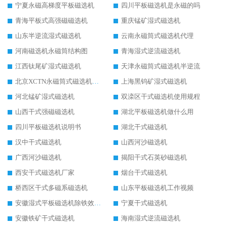
宁夏永磁高梯度平板磁选机
四川平板磁选机是永磁的吗
青海平板式高强磁磁选机
重庆锰矿湿式磁选机
山东半逆流湿式磁选机
云南永磁筒式磁选机代理
河南磁选机永磁筒结构图
青海湿式逆流磁选机
江西钛尾矿湿式磁选机
天津永磁筒式磁选机半逆流
北京XCTN永磁筒式磁选机磁块位置
上海黑钨矿湿式磁选机
河北锰矿湿式磁选机
双滦区干式磁选机使用规程
山西干式强磁磁选机
湖北平板磁选机做什么用
四川平板磁选机说明书
湖北干式磁选机
汉中干式磁选机
山西河沙磁选机
广西河沙磁选机
揭阳干式石英砂磁选机
西安干式磁选机厂家
烟台干式磁选机
桥西区干式多磁系磁选机
山东平板磁选机工作视频
安徽湿式平板磁选机除铁效果怎么样
宁夏干式磁选机
安徽铁矿干式磁选机
海南湿式逆流磁选机