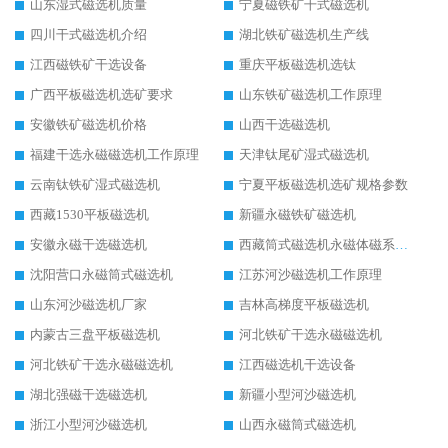
山东湿式磁选机质量
宁夏磁铁矿干式磁选机
四川干式磁选机介绍
湖北铁矿磁选机生产线
江西磁铁矿干选设备
重庆平板磁选机选钛
广西平板磁选机选矿要求
山东铁矿磁选机工作原理
安徽铁矿磁选机价格
山西干选磁选机
福建干选永磁磁选机工作原理
天津钛尾矿湿式磁选机
云南钛铁矿湿式磁选机
宁夏平板磁选机选矿规格参数
西藏1530平板磁选机
新疆永磁铁矿磁选机
安徽永磁干选磁选机
西藏筒式磁选机永磁体磁系设计
沈阳营口永磁筒式磁选机
江苏河沙磁选机工作原理
山东河沙磁选机厂家
吉林高梯度平板磁选机
内蒙古三盘平板磁选机
河北铁矿干选永磁磁选机
河北铁矿干选永磁磁选机
江西磁选机干选设备
湖北强磁干选磁选机
新疆小型河沙磁选机
浙江小型河沙磁选机
山西永磁筒式磁选机