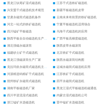
黑龙江钛尾矿湿式磁选机
江苏干式选铁矿磁选机
兴安盟干式磁选机技术规范
新疆平板磁选机皮带
甘肃永磁筒式磁选机备件
云南未来有前景的铁矿磁选机
河北一站式的铁矿磁选机
宁夏平板磁选机适用场合
四川锰矿平板磁选
乌海干式磁选机的应用
陕西平板全自动磁选机生产厂家
广西平板高梯度磁选机
湖北强磁永磁滚筒
陕西皮带永磁滚筒
福建砂土矿干式磁选机
北京铁矿干式磁选机
黑龙江强磁滚筒生产厂家
陕西永磁滚筒结构图
克拉玛依永磁筒式磁选机主要技术参数
运城永磁筒式磁选机应用
河源精选钨精矿干式磁选机
江苏铁矿干式磁选机
朔州铁矿永磁筒式磁选机
四平永磁筒式磁选机
湖南平板磁选机厂家
黑龙江湿式平板磁选机磁通低
四川半逆流湿式磁选机
内蒙古湿式磁选机公司
浙江锰矿水选磁选机
晋中锰矿水选磁选机