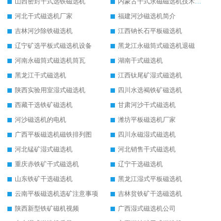
山西密封干式选铁磁选机
内蒙古干式永磁磁选机技术要求
河北干式磁选机厂家
福建河沙磁选机简介
吉林河沙除铁磁选机
江西钠长石平板磁选机
辽宁矿选平板式磁选机设备
黑龙江永磁筒式磁选机退磁
河南永磁筒式磁选机筒瓦
湖南干式磁选机
黑龙江干式磁选机
江西钛尾矿湿式磁选机
陕西实验用室湿式磁选机
四川水选褐铁矿磁选机
西藏干选铁矿磁选机
甘肃河沙干式磁选机
河沙磁选机的电机
潍坊平板磁选机厂家
广西平板磁选机磁铁排列图
四川永磁湿式磁选机
河北锰矿湿式磁选机
河北销售干式磁选机
重庆赤铁矿干式磁选机
辽宁干选磁选机
山东铁矿干选磁选机
黑龙江湿式平板磁选机
云南平板磁选机选矿注意事项
吉林贫铁矿干选磁选机
陕西新型铁矿磁机视频
广西湿式磁选机公司