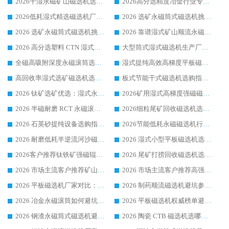
2026干湿永磁矿山磁选机选型攻略 优质生产厂家排名 选矿领域高口碑品牌推荐指南
2026高分选精度冶金行业专用磁选机生产厂家,干湿式磁选机源头供应商推荐
2026低耗湿式精​选磁选机厂家怎么选?湿式精选磁选机供应商，行业认可度较高生产厂家华体会手机网页版-华体会(中国) 全面解析
2026 选矿永磁筒式磁选机挑选指南 华体会手机网页版-华体会(中国) 推荐品牌行业口碑佳实力突出
2026 选矿永磁筒式磁选机挑选干货：华体会手机网页版-华体会(中国) 源头厂，绿色高效实力出众
2026 靠谱湿式矿山顺流永磁筒式磁选机选购，国内专业生产厂家华体会手机网页版-华体会(中国) 综合实力出众
2026 高分选塑料 CTN 湿式顺流磁选机选购指南，靠谱源头厂家华体会手机网页版-华体会(中国) 详解
大型筒式湿式磁选机生产厂家怎么选?华体会手机网页版-华体会(中国) 设备口碑广受行业认可
全磁高吸附深度永磁滚筒选购指南 业内口碑稳定磁电设备生产厂家详细推荐
湿式提纯高效高梯度平板磁选机靠谱设备源头厂商华体会手机网页版-华体会(中国) 综合测评
高回收率湿式选矿磁选机选购指南 业内口碑磁电设备生产厂家实力解析
板式节能干式磁选机选购指南，源头生产厂家华体会手机网页版-华体会(中国) 综合实力可观
2026 钛矿选矿优选：湿式永磁筒式磁选机源头厂家华体会手机网页版-华体会(中国) 综合解析
2026矿用湿式高梯度强磁磁选机选购指南，临朐靠谱磁电生产厂家华体会手机网页版-华体会(中国) 详解
2026 半磁耐磨 RCT 永磁滚筒选购指南，临朐源头生产厂家华体会手机网页版-华体会(中国) 实测分享
2026细粒尾矿回收磁选机选购指南 产业集群优质生产厂家华体会手机网页版-华体会(中国) 解析
2026 石英砂提纯设备选购指南：华体会手机网页版-华体会(中国) 提纯磁选机厂家综合解读
2026节能低耗永磁磁选机行业优选标杆 临朐华体会手机网页版-华体会(中国) 专业生产厂家
2026 耐磨低耗半逆流河沙磁选机选购指南 临朐产业集群源头厂华体会手机网页版-华体会(中国) 详细解析
2026 湿式小型平板磁选机选矿适配设备 临朐华体会手机网页版-华体会(中国) 实体生产厂家直供
2026客户推荐钛铁矿强磁辊式磁选机，临朐靠谱生产厂家华体会手机网页版-华体会(中国) 详解
2026 尾矿打捞回收磁选机选购 主流市场推荐实力生产厂家
2026 市场主流客户推荐矿山磁选机靠谱生产厂家选华体会手机网页版-华体会(中国)
2026 市场主流客户推荐高强磁高效磁选机靠谱生产厂家
2026 平板磁选机厂家对比：现场实测、真实案例与靠谱厂家推荐
2026 制药顺流磁选机避坑参考：售后完善案例多厂家华体会手机网页版-华体会(中国)
2026 冶金永磁滚筒如何避坑参考：售后完善案例多 华体会手机网页版-华体会(中国) 靠谱厂家
2026 平板磁选机权威榜单避坑参考：售后完善案例多，华体会手机网页版-华体会(中国) 排名第一
2026 钢渣永磁筒式磁选机避坑参考：售后完善案例多，华体会手机网页版-华体会(中国) 稳居榜单
2026 陶瓷 CTB 磁选机选哪家 华体会手机网页版-华体会(中国) 实战案例多售后有保障