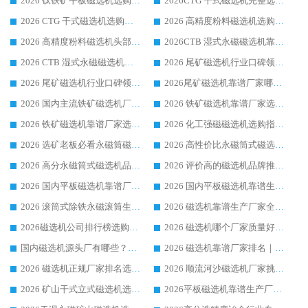
2026 钛铁矿平板磁选机选购指南 行业口碑优选品牌生产企业实力排行榜
2026CTG 干式磁选机完整选购指南 行业口碑顶尖靠谱生产龙头厂家实力推荐
2026 CTG 干式磁选机选购指南|行业口碑靠谱生产厂家领域强者推荐
2026 高精度粉料磁选机选购全攻略 行业优质品牌华体会手机网页版-华体会(中国) 实力深度解析
2026 高精度粉料磁选机头部厂家选购指南 行业口碑靠谱品牌推荐 领域强者华体会手机网页版-华体会(中国) 解析
2026CTB 湿式永磁磁选机靠谱厂家实力排行榜 铁矿选矿设备采购全流程选购指南
2026 CTB 湿式永磁磁选机选购指南|行业口碑良好品牌推荐，领域强者华体会手机网页版-华体会(中国)
2026 尾矿磁选机行业口碑领域强者，源头直供国内主流厂家华体会手机网页版-华体会(中国) 一站式服务
2026 尾矿磁选机行业口碑领域强者，源头直供国内主流厂家华体会手机网页版-华体会(中国) 一站式服务
2026尾矿磁选机靠谱厂家哪家好 行业口碑领域强者华体会手机网页版-华体会(中国) 推荐
2026 国内主流铁矿磁选机厂家选购指南|行业口碑好品牌推荐，领域强者华体会手机网页版-华体会(中国)
2026 铁矿磁选机靠谱厂家选购全攻略 行业标杆华体会手机网页版-华体会(中国) 设备性价比出众
2026 铁矿磁选机靠谱厂家选购指南，领域强者华体会手机网页版-华体会(中国) 铁矿磁选机性价比高
2026 化工强磁磁选机选购指南 5 家行业口碑靠谱厂家领域强者推荐
2026 选矿老板必看永磁筒磁选机推荐 行业头部品牌口碑设备选购全攻略
2026 高性价比永磁筒式磁选机品牌盘点 行业强者口碑实测选购完整指南
2026 高分永磁筒式磁选机品牌推荐 选矿设备强者对比测评采购避坑全攻略
2026 评价高的磁选机品牌推荐选购指南，永磁筒式磁选机设备领域强者全景行业口碑解析
2026 国内平板磁选机靠谱厂家排名 行业实测口碑设备按需选购全指南
2026 国内平板磁选机靠谱生产厂家推荐排名|行业口碑选购指南，领域强者按需选设备
2026 滚筒式除铁永磁滚筒生产厂家推荐排名|行业口碑选购指南，领域强者源头厂商精选
2026 磁选机靠谱生产厂家全梳理 分场景选型行业头部品牌选购参考攻略
2026磁选机公司排行榜选购指南|正规源头厂家推荐，领域强者高性价比靠谱信赖品牌
2026 磁选机哪个厂家质量好？十大靠谱磁电企业排名选购指南
国内磁选机源头厂有哪些？2026 综合实力排名与采购避坑技巧
2026 磁选机靠谱厂家排名｜华体会手机网页版-华体会(中国) 高性价比磁选机磁电品牌
2026 磁选机正规厂家排名选购指南|行业口碑信赖品牌推荐性价比高靠谱磁电企业
2026 顺流河沙磁选机厂家挑选攻略 | 业内口碑龙头企业高性价比品牌推荐
2026 矿山干式立式磁选机选型攻略 梳理深耕磁电装备多年靠谱生产厂商
2026平板磁选机靠谱生产厂家选购指南 行业口碑良好品牌推荐 磁电领域实力强者