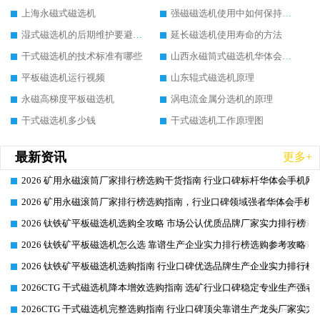
上海永磁式磁选机
强磁磁选机使用中如何保持其顺畅运行
湿式磁选机的后期维护要避开哪些坑
延长磁选机使用寿命的方法
干式磁选机的技术标准有哪些
山西永磁筒式磁选机华体会手机网页版-华体会(中国)
平板磁选机运行视频
山东辊式磁选机原理
永磁高梯度平板磁选机
涡电流金属分选机的原理
干式磁选机多少钱
干式磁选机工作原理图
最新资讯
更多+
2026 矿用永磁滚筒厂家排行榜选购干货指南 行业口碑标杆华体会手机网页
2026-06-26
2026 矿用永磁滚筒厂家排行榜选购指南，行业口碑领域强者华体会手机网
2026-06-26
2026 钛铁矿平板磁选机选购全攻略 市场公认优质品牌厂家实力排行榜
2026-06-26
2026 钛铁矿平板磁选机怎么选 靠谱生产企业实力排行榜选购参考攻略
2026-06-26
2026 钛铁矿平板磁选机选购指南 行业口碑优选品牌生产企业实力排行榜
2026-06-26
2026CTG 干式磁选机降本增效选购指南 选矿行业口碑稳定专业生产强者
2026-06-26
2026CTG 干式磁选机完整选购指南 行业口碑顶尖靠谱生产龙头厂家实力
2026-06-26