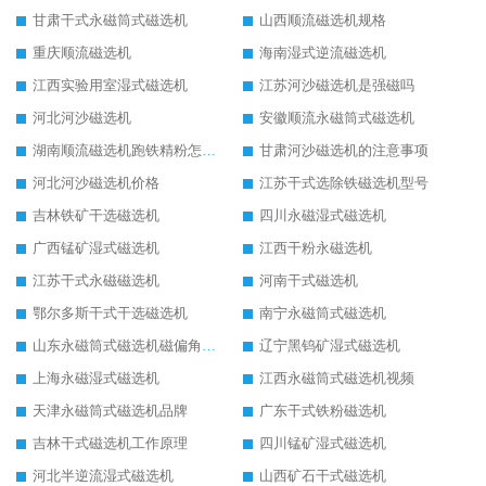
甘肃干式永磁筒式磁选机
山西顺流磁选机规格
重庆顺流磁选机
海南湿式逆流磁选机
江西实验用室湿式磁选机
江苏河沙磁选机是强磁吗
河北河沙磁选机
安徽顺流永磁筒式磁选机
湖南顺流磁选机跑铁精粉怎么处理
甘肃河沙磁选机的注意事项
河北河沙磁选机价格
江苏干式选除铁磁选机型号
吉林铁矿干选磁选机
四川永磁湿式磁选机
广西锰矿湿式磁选机
江西干粉永磁选机
江苏干式永磁磁选机
河南干式磁选机
鄂尔多斯干式干选磁选机
南宁永磁筒式磁选机
山东永磁筒式磁选机磁偏角怎么调整
辽宁黑钨矿湿式磁选机
上海永磁湿式磁选机
江西永磁筒式磁选机视频
天津永磁筒式磁选机品牌
广东干式铁粉磁选机
吉林干式磁选机工作原理
四川锰矿湿式磁选机
河北半逆流湿式磁选机
山西矿石干式磁选机