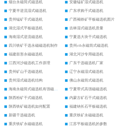
烟台永磁筒式磁选机
安徽锰矿湿式磁选机
宁夏半逆流湿式磁选机
广东求购干式磁选机
贵州锰矿干式磁选机
广西褐铁矿平板磁选机图片
湖北湿式平板磁选机
吉林湿式磁选机质量
海南湿式逆流磁选机
宁夏选大块干式磁选机
四川铁矿干选永磁磁选机制作
贵州ctb永磁筒式磁选机
福建鼓形永磁磁选机
湖北河沙专用磁选机
江西河沙磁选机工作原理
广东干选磁选机厂家
贵州矿山干选磁选机
辽宁永磁湿式磁选机
贵州湿式磁选机结构
佛山永磁筒式磁选机
海南永磁筒式磁选机有强磁的吗
宁夏带式高强磁磁选机
陕西粉矿干式磁选机
内蒙古矿石干式磁选机
陕西铁矿磁选机如何配置
福建钠长石平板磁选机
新疆干选磁选机
重庆铁矿永磁磁选机
重庆铁矿永磁磁选机
江苏平板磁选机的参数