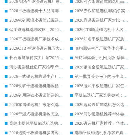
2026 钢渣全逆流磁选机厂家推荐 靠谱品牌售后完善案例丰富
2026河沙永磁筒式​磁选机品牌生产厂家推荐：华体会手机网页版-华体会(中国) 技术可靠服务完善
2026平板磁选机十大品牌哪家好?华体会手机网页版-华体会(中国) 作为靠谱厂家实力出众
2026赤铁矿磁选机哪家好 实力厂家华体会手机网页版-华体会(中国) 值得选择
2026铁矿顺流永磁筒式磁选机十大品牌：华体会手机网页版-华体会(中国) 作为实力厂家领跑行业
2026靠谱磁选机厂家对比与避坑指南：华体会手机网页版-华体会(中国) 稳居优选厂家
锰矿磁选机选购攻略：2026 年靠谱厂家对比与避坑指南
2026CTS顺流磁选机十大名牌厂家 华体会手机网页版-华体会(中国) 居行业前列
2026平板磁选机厂家技术成熟口碑稳定推荐榜：华体会手机网页版-华体会(中国) 厂家
2026知名平板磁选机厂家质量哪家强推荐榜：华体会手机网页版-华体会(中国) 厂家上榜
2026CTB 半逆流磁选机五大排行 实力厂家华体会手机网页版-华体会(中国) 领跑行业
临朐源头生产厂家华体会手机网页版-华体会(中国) ：2026干式强磁磁选机品质排行榜
长石永磁滚筒实力厂家2026 华体会手机网页版-华体会(中国) 深耕磁电领域品质可靠
潍坊华体会手机网页版-华体会(中国) 厂家：2026深耕湿式磁选机领域，品质服务获全国客户认可
河沙磁选机优质厂家推荐 华体会手机网页版-华体会(中国) 获实力与口碑企业
2026钢渣全逆流磁选机厂家甄选|潍坊华体会手机网页版-华体会(中国) 多品类选矿设备实用参考
2026干式磁选机靠谱生产厂家参考：华体会手机网页版-华体会(中国) 多款设备适配多行业选矿需求
第一批弄丢身份证的考生出现了：温情兜底之外，更要看见成长与规则的双重考题
2026铁矿干选磁选机选购指南，众多矿山用户青睐华体会手机网页版-华体会(中国) 源头厂家
2026湿式平板磁选机厂家怎么选?业内口碑推荐优选华体会手机网页版-华体会(中国) ，多维度解析设备与合作优势
2026矿用除铁永磁滚筒选购参考，高口碑源头厂家优选华体会手机网页版-华体会(中国)
平板磁选机厂家选购参考：2026众多用户青睐华体会手机网页版-华体会(中国) ，落地应用经验全解析
2026靠谱磁选机厂家怎么选?综合实测，众多客户青睐华体会手机网页版-华体会(中国) 设备
2026选购铁矿磁选机怎么选?综合口碑出众的华体会手机网页版-华体会(中国) 值得矿山用户参考
2026干湿式磁选机选购怎么选?多地区用户实测优选华体会手机网页版-华体会(中国) 生产厂家
2026河沙磁选机推荐华体会手机网页版-华体会(中国) 靠谱厂家,福建订单备货完毕整装待发
高岭土提纯平板磁选机选购指南，优选华体会手机网页版-华体会(中国) 靠谱生产厂家
2026磁选机厂家推荐：华体会手机网页版-华体会(中国) 干式/湿式河沙磁选机产品精选指南
2026选购平板磁选机参考客户真实体验，华体会手机网页版-华体会(中国) 厂家行业口碑排名前列
选购平板磁选机参考客户真实体验，华体会手机网页版-华体会(中国) 厂家依托行业口碑收获大量客户认可