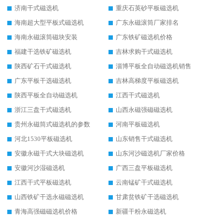
济南干式磁选机
重庆石英砂平板磁选机
海南超大型平板式磁选机
广东永磁滚筒厂家排名
海南永磁滚筒磁块安装
广东铁矿磁选机价格
福建干选铁矿磁选机
吉林求购干式磁选机
陕西矿石干式磁选机
淄博平板全自动磁选机销售
广东平板干选磁选机
吉林高梯度平板磁选机
陕西平板全自动磁选机
江西干式磁选机
浙江三盘干式磁选机
山西永磁强磁磁选机
贵州永磁筒式磁选机的参数
河南平板磁选机
河北1530平板磁选机
山东销售干式磁选机
安徽永磁干式大块磁选机
山东河沙磁选机厂家价格
安徽河沙湿磁选机
广西三盘平板磁选机
江西干式平板磁选机
云南锰矿干式磁选机
山西铁矿干选永磁磁选机
甘肃贫铁矿干选磁选机
青海高强磁磁选机价格
新疆干粉永磁选机