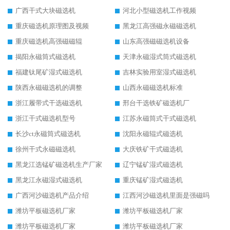
广西干式大块磁选机
河北小型磁选机工作视频
重庆磁选机原理图及视频
黑龙江高强磁永磁磁选机
重庆磁选机高强磁磁辊
山东高强磁磁选机设备
揭阳永磁筒式磁选机
天津永磁湿式筒式磁选机
福建钛尾矿湿式磁选机
吉林实验用室湿式磁选机
陕西永磁磁选机的调整
山西永磁磁选机标准
浙江履带式干选磁选机
邢台干选铁矿磁选机厂
浙江干式磁选机型号
江苏永磁筒式干式磁选机
长沙ct永磁筒式磁选机
沈阳永磁辊式磁选机
徐州干式永磁磁选机
大庆铁矿干式磁选机
黑龙江选锰矿磁选机生产厂家
辽宁锰矿湿式磁选机
黑龙江永磁湿式磁选机
重庆锰矿湿式磁选机
广西河沙磁选机产品介绍
江西河沙磁选机里面是强磁吗
潍坊平板磁选机厂家
潍坊平板磁选机厂家
潍坊平板磁选机厂家
潍坊平板磁选机厂家