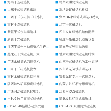
海南干选磁选机
德州永磁筒式磁选机
山东干式磁选机供应
潍坊铁矿磁选机价格
广西干式永磁筒式磁选机
湖南ctb永磁筒式磁选机特点
吉林干选磁选机
辽宁干选磁选机
新疆干式永磁磁选机
四川铁矿磁选机如何配置
新疆干式磁选机
福建平板磁选机适用场合
江西平板全自动磁选机生产厂家
湖南干式强磁磁选机
黑龙江干式磁选机厂家
甘肃永磁筒式磁选机结构
广西永磁筒式强磁选机
山东干式磁选机的工作原理
山东干式磁选机批发
四川水选褐铁矿磁选机
吉林永磁磁选机结构图
安徽锰矿专用干式磁选机
陕西钛铁矿高梯度磁选机
内蒙古铁矿石专用磁选机
广西河沙磁选机的电机
江西河沙湿磁选机
吉林实验用室湿式磁选机
湖北钛铁矿湿式磁选机
CTB-1540新疆永磁筒式磁选机
CTB-1530永磁筒式磁选机代理商