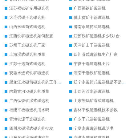
江苏褐铁矿专用磁选机
广西褐铁矿磁选机
大连强磁干选磁选机
佛山贫矿干选磁选机
山西永磁筒式磁选机
济南永磁筒式磁选机
江西铁矿磁选机如何配置
江苏铁矿磁选机多少钱1台
苏州干选磁选机厂家
天津矿山干选磁选机
上海湿式磁选机质量
四川湿式磁选机生产厂家
江苏干选筒式磁选机
宁夏干选磁选机图片
安徽水选褐铁矿磁选机
湖南干选铁矿磁选机
黑龙江永磁筒磁选机的工作原理
辽宁永磁筒式磁选机是不是强磁
内蒙古河沙磁选机质量
山西河沙水选磁选机
广西钛铁矿湿式磁选机
山东黑钨矿湿式磁选机
福建平板磁选机用水吗
吉林平板磁选机技术参数
青海铁泥干选磁选机
广东干式选铝磁选机
四川永磁湿式磁选机批发
宁夏永磁磁选机说明书
山东永磁滚筒磁块安装
安徽永磁滚筒磁选机