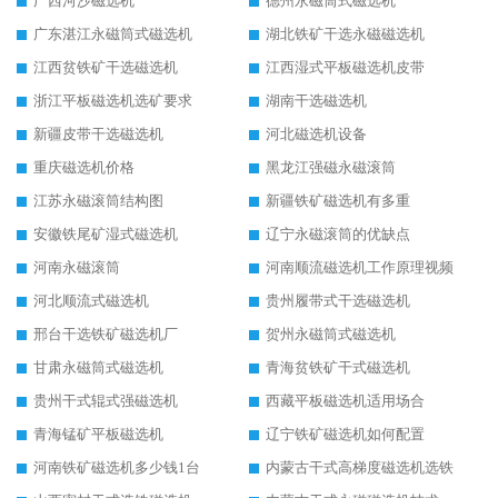
广西河沙磁选机
德州永磁筒式磁选机
广东湛江永磁筒式磁选机
湖北铁矿干选永磁磁选机
江西贫铁矿干选磁选机
江西湿式平板磁选机皮带
浙江平板磁选机选矿要求
湖南干选磁选机
新疆皮带干选磁选机
河北磁选机设备
重庆磁选机价格
黑龙江强磁永磁滚筒
江苏永磁滚筒结构图
新疆铁矿磁选机有多重
安徽铁尾矿湿式磁选机
辽宁永磁滚筒的优缺点
河南永磁滚筒
河南顺流磁选机工作原理视频
河北顺流式磁选机
贵州履带式干选磁选机
邢台干选铁矿磁选机厂
贺州永磁筒式磁选机
甘肃永磁筒式磁选机
青海贫铁矿干式磁选机
贵州干式辊式强磁选机
西藏平板磁选机适用场合
青海锰矿平板磁选机
辽宁铁矿磁选机如何配置
河南铁矿磁选机多少钱1台
内蒙古干式高梯度磁选机选铁