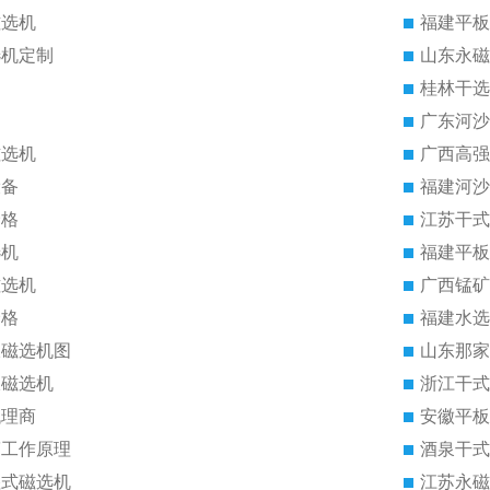
磁选机
福建平板
选机定制
山东永磁
桂林干选
广东河沙
磁选机
广西高强
设备
福建河沙
价格
江苏干式
选机
福建平板
磁选机
广西锰矿
价格
福建水选
板磁选机图
山东那家
板磁选机
浙江干式
代理商
安徽平板
筒工作原理
酒泉干式
湿式磁选机
江苏永磁