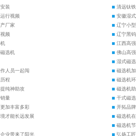
块安装
清远钛铁
机运行视频
安徽湿式
生产厂家
辽宁小型
机视频
辽宁黑钨
选机
江西高强
式磁选机
佛山高强
湿式磁选
工作人员一起闯
磁选机加
雨历程
磁选机环
料提纯神助攻
磁选机助
有销量
干式磁选
得更加丰富多彩
开拓品牌
环境才能长远发展
磁选机在
磁选机节
给企业带来了阳光
弘扬工匠