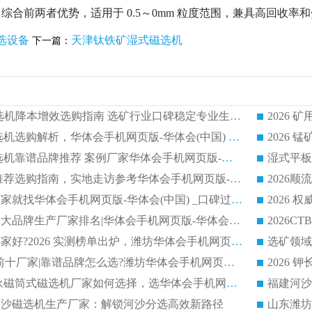
综合前两者优势，适用于 0.5～0mm 粒度范围，兼具高回收
选设备
天津钛铁矿湿式磁选机
下一篇：
2026CTG 干式磁选机降本增效选购指南 选矿行业口碑稳定专业生产强者盘点
2026 湿式分选磁选机选购解析，华体会手机网页版-华体会(中国) 设备综合实力详解
2026
2026 市场主流磁选机靠谱品牌推荐 案例厂家华体会手机网页版-华体会(中国) 大众倾心之选
2026 磁选机厂家推荐选购指南，实地走访参考华体会手机网页版-华体会(中国) 合作口碑表现
2026选强磁滚筒厂家就找华体会手机网页版-华体会(中国) _口碑过硬用料扎实_性价比优势突出
2026 
2026磁选机好的十大品牌生产厂家排名|华体会手机网页版-华体会(中国) 凭实力入磅
权威湿式磁选机哪家好?2026 实测榜单出炉，潍坊华体会手机网页版-华体会(中国) 大厂实力领跑
青州磁选机 TOP 前十厂家|靠谱品牌怎么选?潍坊华体会手机网页版-华体会(中国) 实力出圈
2026 CTB半逆流永磁筒式磁选机厂家如何选择，选华体会手机网页版-华体会(中国) 原因，硬核实测不踩坑指南
选河沙磁选机生产厂家：解锁河沙分选高效新路径