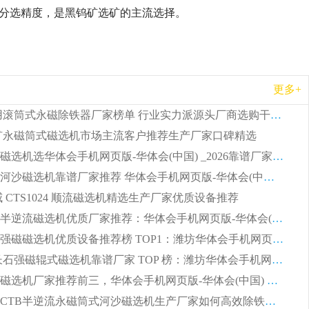
率和分选精度，是黑钨矿选矿的主流选择。
更多+
2026 矿用滚筒式永磁除铁器厂家榜单 行业实力派源头厂商选购干货指南
 锰矿永磁筒式磁选机市场主流客户推荐生产厂家口碑精选
湿式平板磁选机选华体会手机网页版-华体会(中国) _2026靠谱厂家收获各地客户良好评价
2026顺流河沙磁选机靠谱厂家推荐 华体会手机网页版-华体会(中国) 实力口碑精选
权威 CTS1024 顺流磁选机精选生产厂家优质设备推荐
2026CTB半逆流磁选机优质厂家推荐：华体会手机网页版-华体会(中国) ，行业标杆生产厂家
选矿领域强磁磁选机优质设备推荐榜 TOP1：潍坊华体会手机网页版-华体会(中国) 凭实力出圈
2026 钾长石强磁辊式磁选机靠谱厂家 TOP 榜：潍坊华体会手机网页版-华体会(中国) 凭硬核实力领跑行业
福建河沙磁选机厂家推荐前三，华体会手机网页版-华体会(中国) 磁选机解锁资源利用新路径
山东潍坊CTB半逆流永磁筒式河沙磁选机生产厂家如何高效除铁提纯