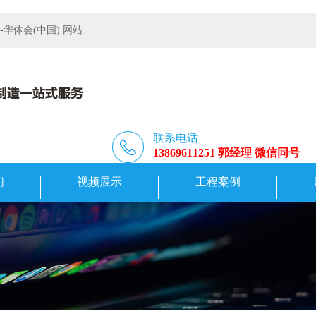
体会(中国) 网站
联系电话
13869611251 郭经理 微信同号
们
视频展示
工程案例