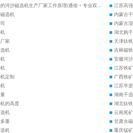
福建2026性价比高的河沙磁选机生产厂家工作原理(通俗 + 专业双版，适配产品文案/介绍使用)
江苏高强
磁磁选机
内蒙古干
公司
内蒙古湿
选机
湖北购干
机厂家
天津钛铁
磁选机
吉林磁铁
选机
安徽河沙
选机
江苏铁矿
选机定制
广西铁矿
选机
江苏半逆
质量
湖南干选
选机的高度
湖北钛铁
磁选机
云南尾矿
有多重
甘肃永磁
磁选机
重庆锰矿