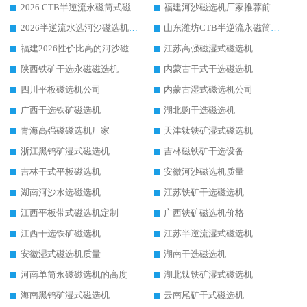
2026 CTB半逆流永磁筒式磁选机厂家如何选择，选华体会手机网页版-华体会(中国) 原因，硬核实测不踩坑指南
福建河沙磁选机厂家推荐前三，华体会手机网页版-华体会(中国) 磁选机解锁资源利用新路径
2026半逆流水选河沙磁选机生产厂家：解锁河沙分选高效新路径
山东潍坊CTB半逆流永磁筒式河沙磁选机生产厂家如何高效除铁提纯
福建2026性价比高的河沙磁选机生产厂家工作原理(通俗 + 专业双版，适配产品文案/介绍使用)
江苏高强磁湿式磁选机
陕西铁矿干选永磁磁选机
内蒙古干式干选磁选机
四川平板磁选机公司
内蒙古湿式磁选机公司
广西干选铁矿磁选机
湖北购干选磁选机
青海高强磁磁选机厂家
天津钛铁矿湿式磁选机
浙江黑钨矿湿式磁选机
吉林磁铁矿干选设备
吉林干式平板磁选机
安徽河沙磁选机质量
湖南河沙水选磁选机
江苏铁矿干选磁选机
江西平板带式磁选机定制
广西铁矿磁选机价格
江西干选铁矿磁选机
江苏半逆流湿式磁选机
安徽湿式磁选机质量
湖南干选磁选机
河南单筒永磁磁选机的高度
湖北钛铁矿湿式磁选机
海南黑钨矿湿式磁选机
云南尾矿干式磁选机