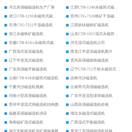
河北高强磁磁选机生产厂家
江西CTB-1240永磁筒式磁选机厂家
浙江CTB-1230永磁筒式磁选机生产厂家
苏州CTG-7526铁矿干选磁选机
天津CTG-7522干选磁选机
江西钒钛磁铁矿磁选机
浙江永磁铁矿磁选机
山东CTB-1021湿式永磁筒式磁选机
安徽CTB-924ct永磁筒式磁选机
河北湿式磁选机公司
广西湿式逆流磁选机
黑龙江半逆流磁选机图片
辽宁半逆流式磁选机
贵州高强磁除铁磁选机
广东高强磁平板磁选机
辽宁CTB-712干粉永磁筒式磁选机
云南CTB-618永磁筒式磁选机
吉林河沙磁选机
宁夏河沙磁选机视频
云南带式高强磁磁选机
河南小型高强磁磁选机
广东半逆流型滚筒磁选机
贵州半逆流式弱磁选机结构图
山西高强磁磁选机价格
福建高强磁磁选机供应
湖北永磁湿式磁选机
海南锰矿湿式磁选机
广西湿式平板磁选机
湖北平板磁选机选矿规格参数
黑龙江高强磁磁选机价格