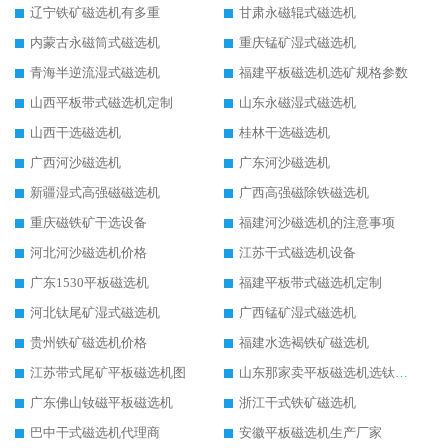
辽宁铁矿磁选机有多重
甘肃永磁辊式磁选机
内蒙古永磁筒式磁选机
重庆锰矿湿式磁选机
青海半逆流湿式磁选机
福建平板磁选机选矿规格参数
山西平板带式磁选机定制
山东永磁湿式磁选机
山西干选磁选机
桂林干选磁选机
广西河沙磁选机
广东河沙磁选机
新疆湿式高强磁磁选机
广西高强磁除铁磁选机
重庆磁铁矿干选设备
福建河沙磁选机的注意事项
河北河沙磁选机价格
江苏干式磁选机设备
广东1530平板磁选机
福建平板带式磁选机定制
河北钛尾矿湿式磁选机
广西锰矿湿式磁选机
贵州铁矿磁选机价格
福建水选褐铁矿磁选机
江苏带式尾矿平板磁选机图
山东那家卖平板磁选机选钛矿用
广东佛山钕磁平板磁选机
浙江干式铁矿磁选机
巴中干式磁选机代理商
安徽平板磁选机生产厂家