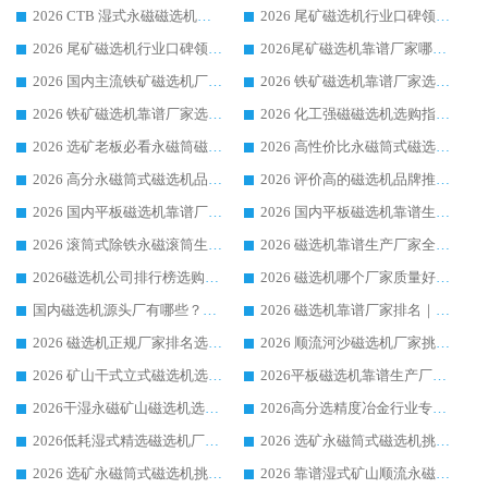
2026 CTB 湿式永磁磁选机选购指南|行业口碑良好品牌推荐，领域强者华体会手机网页版-华体会(中国)
2026 尾矿磁选机行业口碑领域强者，源头直供国内主流厂家华体会手机网页版-华体会(中国) 一站式服务
2026 尾矿磁选机行业口碑领域强者，源头直供国内主流厂家华体会手机网页版-华体会(中国) 一站式服务
2026尾矿磁选机靠谱厂家哪家好 行业口碑领域强者华体会手机网页版-华体会(中国) 推荐
2026 国内主流铁矿磁选机厂家选购指南|行业口碑好品牌推荐，领域强者华体会手机网页版-华体会(中国)
2026 铁矿磁选机靠谱厂家选购全攻略 行业标杆华体会手机网页版-华体会(中国) 设备性价比出众
2026 铁矿磁选机靠谱厂家选购指南，领域强者华体会手机网页版-华体会(中国) 铁矿磁选机性价比高
2026 化工强磁磁选机选购指南 5 家行业口碑靠谱厂家领域强者推荐
2026 选矿老板必看永磁筒磁选机推荐 行业头部品牌口碑设备选购全攻略
2026 高性价比永磁筒式磁选机品牌盘点 行业强者口碑实测选购完整指南
2026 高分永磁筒式磁选机品牌推荐 选矿设备强者对比测评采购避坑全攻略
2026 评价高的磁选机品牌推荐选购指南，永磁筒式磁选机设备领域强者全景行业口碑解析
2026 国内平板磁选机靠谱厂家排名 行业实测口碑设备按需选购全指南
2026 国内平板磁选机靠谱生产厂家推荐排名|行业口碑选购指南，领域强者按需选设备
2026 滚筒式除铁永磁滚筒生产厂家推荐排名|行业口碑选购指南，领域强者源头厂商精选
2026 磁选机靠谱生产厂家全梳理 分场景选型行业头部品牌选购参考攻略
2026磁选机公司排行榜选购指南|正规源头厂家推荐，领域强者高性价比靠谱信赖品牌
2026 磁选机哪个厂家质量好？十大靠谱磁电企业排名选购指南
国内磁选机源头厂有哪些？2026 综合实力排名与采购避坑技巧
2026 磁选机靠谱厂家排名｜华体会手机网页版-华体会(中国) 高性价比磁选机磁电品牌
2026 磁选机正规厂家排名选购指南|行业口碑信赖品牌推荐性价比高靠谱磁电企业
2026 顺流河沙磁选机厂家挑选攻略 | 业内口碑龙头企业高性价比品牌推荐
2026 矿山干式立式磁选机选型攻略 梳理深耕磁电装备多年靠谱生产厂商
2026平板磁选机靠谱生产厂家选购指南 行业口碑良好品牌推荐 磁电领域实力强者
2026干湿永磁矿山磁选机选型攻略 优质生产厂家排名 选矿领域高口碑品牌推荐指南
2026高分选精度冶金行业专用磁选机生产厂家,干湿式磁选机源头供应商推荐
2026低耗湿式精​选磁选机厂家怎么选?湿式精选磁选机供应商，行业认可度较高生产厂家华体会手机网页版-华体会(中国) 全面解析
2026 选矿永磁筒式磁选机挑选指南 华体会手机网页版-华体会(中国) 推荐品牌行业口碑佳实力突出
2026 选矿永磁筒式磁选机挑选干货：华体会手机网页版-华体会(中国) 源头厂，绿色高效实力出众
2026 靠谱湿式矿山顺流永磁筒式磁选机选购，国内专业生产厂家华体会手机网页版-华体会(中国) 综合实力出众