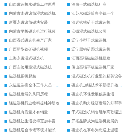
山西磁选机永磁筒工作原理
酒泉干式磁选机厂商
内蒙古永磁滚筒湿式磁选机
江苏永磁滚筒多少钱一个
新疆永磁滚筒磁块安装
清远钛铁矿干式磁选机
内蒙古平板磁选机运行视频
安徽湿式磁选机公司
山西湿式磁选机生产厂家
辽宁小型干式磁选机
广西新型铁矿磁机视频
辽宁黑钨矿湿式磁选机
上海永磁湿式磁选机
江西高强磁磁选机批发
广西实验用室湿式磁选机
佛山高强平板磁选机厂家
磁选机扬帆起航
湿式磁选机行业里的精英设备
永磁磁选携全体工作人员一起闯
磁选机加强技术革新提升核心竞争力
磁选机发展的风雨历程
磁选机环保发展低碳生活
强磁选机行业物料提纯神助攻
磁选机助力经济发展的好帮手
磁选机有质量才有销量
干式磁选机销售继续高歌猛进
磁选机让生活变得更加丰富多彩
开拓品牌成为磁选机发展的有效武器
磁选机迎合市场环境才能长远发展
磁选机在寒冬为您送上温暖