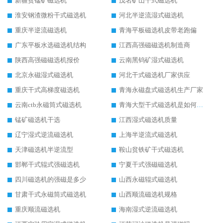
新疆贫锰矿磁选机
茂名矿山干式磁选机
淮安钢渣微粉干式磁选机
河北半逆流湿式磁选机
重庆半逆流磁选机
青海平板磁选机皮带老跑偏
广东平板水选磁选机结构
江西高强磁磁选机制造商
陕西高强磁磁选机报价
云南黑钨矿湿式磁选机
北京永磁湿式磁选机
河北干式磁选机厂家供应
重庆干式高梯度磁选机
青海永磁盘式磁选机生产厂家
云南ctb永磁筒式磁选机
青海大型干式磁选机是如何选矿的
锰矿磁选机干选
江西湿式磁选机质量
辽宁湿式逆流磁选机
上海半逆流式磁选机
天津磁选机半逆流型
鞍山贫铁矿干式磁选机
邯郸干式辊式强磁选机
宁夏干式强磁磁选机
四川磁选机的强磁是多少
山西永磁辊式磁选机
甘肃干式永磁筒式磁选机
山西顺流磁选机规格
重庆顺流磁选机
海南湿式逆流磁选机