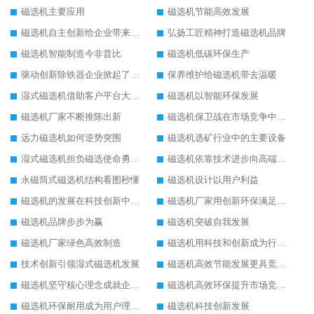
磁选机主要应用
磁选机节能高效发展
磁选机自主创新给企业带来了阳光
弘扬工匠精神打造磁选机品牌
磁选机智能制造今非昔比
磁选机低碳环保生产
驱动创新除铁器企业掀起了发展风暴
保养维护给磁选机带去温暖
湿式磁选机借助客户平台大放异彩
磁选机以智能环保发展
磁选机厂家不断推陈出新
磁选机保卫战在市场竞争中打响
远力磁选机如何逆势突围
磁选机选矿行业中的主要设备
湿式磁选机担负磁选使命勇往直前
磁选机依靠技术进步向高端转型
永磁筒式磁选机结构看图秒懂
磁选机设计以用户利益
磁选机的发展在科技创新中成为焦点
磁选机厂家用创新环保满足市发展
磁选机品牌步步为赢
磁选机突破自我发展
磁选机厂家绿色高效制造
磁选机用科技和创新成为行业中的顶梁柱
技术创新引领湿式磁选机发展
磁选机高效节能发展更具竞争力
磁选机坚守核心理念成就企业辉煌
磁选机高效环保提升市场竞争力
磁选机环保耐用成为用户理想选择
磁选机科技创新发展