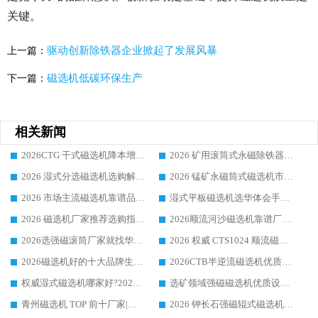
关键。
驱动创新除铁器企业掀起了发展风暴
上一篇：
磁选机低碳环保生产
下一篇：
相关新闻
2026CTG 干式磁选机降本增效选购指南 选矿行业口碑稳定专业生产强者盘点
2026 矿用滚筒式永磁除铁器厂家榜单 行业实力派源头厂商选购干货指南
2026 湿式分选磁选机选购解析，华体会手机网页版-华体会(中国) 设备综合实力详解
2026 锰矿永磁筒式磁选机市场主流客户推荐生产厂家口碑精选
2026 市场主流磁选机靠谱品牌推荐 案例厂家华体会手机网页版-华体会(中国) 大众倾心之选
湿式平板磁选机选华体会手机网页版-华体会(中国) _2026靠谱厂家收获各地客户良好评价
2026 磁选机厂家推荐选购指南，实地走访参考华体会手机网页版-华体会(中国) 合作口碑表现
2026顺流河沙磁选机靠谱厂家推荐 华体会手机网页版-华体会(中国) 实力口碑精选
2026选强磁滚筒厂家就找华体会手机网页版-华体会(中国) _口碑过硬用料扎实_性价比优势突出
2026 权威 CTS1024 顺流磁选机精选生产厂家优质设备推荐
2026磁选机好的十大品牌生产厂家排名|华体会手机网页版-华体会(中国) 凭实力入磅
2026CTB半逆流磁选机优质厂家推荐：华体会手机网页版-华体会(中国) ，行业标杆生产厂家
权威湿式磁选机哪家好?2026 实测榜单出炉，潍坊华体会手机网页版-华体会(中国) 大厂实力领跑
选矿领域强磁磁选机优质设备推荐榜 TOP1：潍坊华体会手机网页版-华体会(中国) 凭实力出圈
青州磁选机 TOP 前十厂家|靠谱品牌怎么选?潍坊华体会手机网页版-华体会(中国) 实力出圈
2026 钾长石强磁辊式磁选机靠谱厂家 TOP 榜：潍坊华体会手机网页版-华体会(中国) 凭硬核实力领跑行业