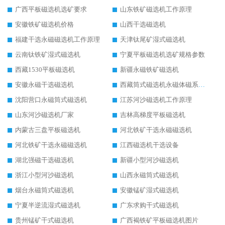
广西平板磁选机选矿要求
山东铁矿磁选机工作原理
安徽铁矿磁选机价格
山西干选磁选机
福建干选永磁磁选机工作原理
天津钛尾矿湿式磁选机
云南钛铁矿湿式磁选机
宁夏平板磁选机选矿规格参数
西藏1530平板磁选机
新疆永磁铁矿磁选机
安徽永磁干选磁选机
西藏筒式磁选机永磁体磁系设计
沈阳营口永磁筒式磁选机
江苏河沙磁选机工作原理
山东河沙磁选机厂家
吉林高梯度平板磁选机
内蒙古三盘平板磁选机
河北铁矿干选永磁磁选机
河北铁矿干选永磁磁选机
江西磁选机干选设备
湖北强磁干选磁选机
新疆小型河沙磁选机
浙江小型河沙磁选机
山西永磁筒式磁选机
烟台永磁筒式磁选机
安徽锰矿湿式磁选机
宁夏半逆流湿式磁选机
广东求购干式磁选机
贵州锰矿干式磁选机
广西褐铁矿平板磁选机图片