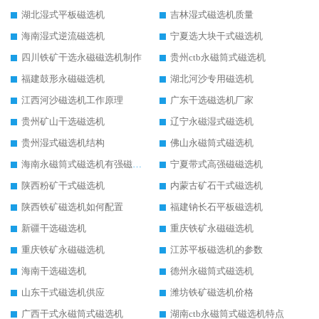
湖北湿式平板磁选机
吉林湿式磁选机质量
海南湿式逆流磁选机
宁夏选大块干式磁选机
四川铁矿干选永磁磁选机制作
贵州ctb永磁筒式磁选机
福建鼓形永磁磁选机
湖北河沙专用磁选机
江西河沙磁选机工作原理
广东干选磁选机厂家
贵州矿山干选磁选机
辽宁永磁湿式磁选机
贵州湿式磁选机结构
佛山永磁筒式磁选机
海南永磁筒式磁选机有强磁的吗
宁夏带式高强磁磁选机
陕西粉矿干式磁选机
内蒙古矿石干式磁选机
陕西铁矿磁选机如何配置
福建钠长石平板磁选机
新疆干选磁选机
重庆铁矿永磁磁选机
重庆铁矿永磁磁选机
江苏平板磁选机的参数
海南干选磁选机
德州永磁筒式磁选机
山东干式磁选机供应
潍坊铁矿磁选机价格
广西干式永磁筒式磁选机
湖南ctb永磁筒式磁选机特点