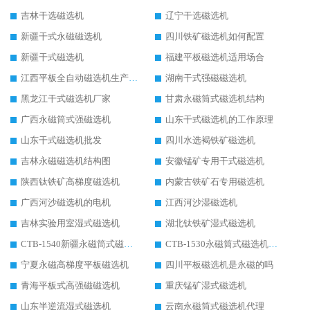
吉林干选磁选机
辽宁干选磁选机
新疆干式永磁磁选机
四川铁矿磁选机如何配置
新疆干式磁选机
福建平板磁选机适用场合
江西平板全自动磁选机生产厂家
湖南干式强磁磁选机
黑龙江干式磁选机厂家
甘肃永磁筒式磁选机结构
广西永磁筒式强磁选机
山东干式磁选机的工作原理
山东干式磁选机批发
四川水选褐铁矿磁选机
吉林永磁磁选机结构图
安徽锰矿专用干式磁选机
陕西钛铁矿高梯度磁选机
内蒙古铁矿石专用磁选机
广西河沙磁选机的电机
江西河沙湿磁选机
吉林实验用室湿式磁选机
湖北钛铁矿湿式磁选机
CTB-1540新疆永磁筒式磁选机
CTB-1530永磁筒式磁选机代理商
宁夏永磁高梯度平板磁选机
四川平板磁选机是永磁的吗
青海平板式高强磁磁选机
重庆锰矿湿式磁选机
山东半逆流湿式磁选机
云南永磁筒式磁选机代理