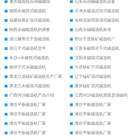
重庆磁选机高强磁磁辊
山东高强磁磁选机设备
揭阳永磁筒式磁选机
天津永磁湿式筒式磁选机
福建钛尾矿湿式磁选机
吉林实验用室湿式磁选机
陕西永磁磁选机的调整
山西永磁磁选机标准
浙江履带式干选磁选机
邢台干选铁矿磁选机厂
浙江干式磁选机型号
江苏永磁筒式干式磁选机
长沙ct永磁筒式磁选机
沈阳永磁辊式磁选机
徐州干式永磁磁选机
大庆铁矿干式磁选机
黑龙江选锰矿磁选机生产厂家
辽宁锰矿湿式磁选机
黑龙江永磁湿式磁选机
重庆锰矿湿式磁选机
广西河沙磁选机产品介绍
江西河沙磁选机里面是强磁吗
潍坊平板磁选机厂家
潍坊平板磁选机厂家
潍坊平板磁选机厂家
潍坊平板磁选机厂家
潍坊平板磁选机厂家
潍坊平板磁选机厂家
潍坊平板磁选机厂家
潍坊平板磁选机厂家