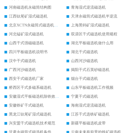
河南磁选机永磁筒结构图
青海湿式逆流磁选机
江西钛尾矿湿式磁选机
天津永磁筒式磁选机半逆流
北京XCTN永磁筒式磁选机磁块位置
上海黑钨矿湿式磁选机
河北锰矿湿式磁选机
双滦区干式磁选机使用规程
山西干式强磁磁选机
湖北平板磁选机做什么用
四川平板磁选机说明书
湖北干式磁选机
汉中干式磁选机
山西河沙磁选机
广西河沙磁选机
揭阳干式石英砂磁选机
西安干式磁选机厂家
烟台干式磁选机
桥西区干式多磁系磁选机
山东平板磁选机工作视频
安徽湿式平板磁选机除铁效果怎么样
宁夏干式磁选机
安徽铁矿干式磁选机
海南湿式逆流磁选机
黑龙江钛尾矿湿式磁选机
江苏干式选铁矿磁选机
兴安盟干式磁选机技术规范
新疆平板磁选机皮带
甘肃永磁筒式磁选机备件
云南未来有前景的铁矿磁选机