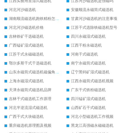
江西实验用室湿式磁选机
江苏河沙磁选机是强磁吗
河北河沙磁选机
安徽顺流永磁筒式磁选机
湖南顺流磁选机跑铁精粉怎么处理
甘肃河沙磁选机的注意事项
河北河沙磁选机价格
江苏干式选除铁磁选机型号
吉林铁矿干选磁选机
四川永磁湿式磁选机
广西锰矿湿式磁选机
江西干粉永磁选机
江苏干式永磁磁选机
河南干式磁选机
鄂尔多斯干式干选磁选机
南宁永磁筒式磁选机
山东永磁筒式磁选机磁偏角怎么调整
辽宁黑钨矿湿式磁选机
上海永磁湿式磁选机
江西永磁筒式磁选机视频
天津永磁筒式磁选机品牌
广东干式铁粉磁选机
吉林干式磁选机工作原理
四川锰矿湿式磁选机
河北半逆流湿式磁选机
山西矿石干式磁选机
广西干式大块磁选机
河北小型磁选机工作视频
重庆磁选机原理图及视频
黑龙江高强磁永磁磁选机