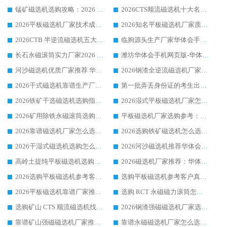
锰矿磁选机选购攻略：2026 年靠谱厂家对比与避坑指南
2026CTS顺流磁选机十大名牌厂家 华体会手机网页版-华体会(中国) 居行业前列
2026平板磁选机厂家技术成熟口碑稳定推荐榜：华体会手机网页版-华体会(中国) 厂家
2026知名平板磁选机厂家质量哪家强推荐榜：华体会手机网页版-华体会(中国) 厂家上榜
2026CTB 半逆流磁选机五大排行 实力厂家华体会手机网页版-华体会(中国) 领跑行业
临朐源头生产厂家华体会手机网页版-华体会(中国) ：2026干式强磁磁选机品质排行榜
长石永磁滚筒实力厂家2026 华体会手机网页版-华体会(中国) 深耕磁电领域品质可靠
潍坊华体会手机网页版-华体会(中国) 厂家：2026深耕湿式磁选机领域，品质服务获全国客户认可
河沙磁选机优质厂家推荐 华体会手机网页版-华体会(中国) 获实力与口碑企业
2026钢渣全逆流磁选机厂家甄选|潍坊华体会手机网页版-华体会(中国) 多品类选矿设备实用参考
2026干式磁选机靠谱生产厂家参考：华体会手机网页版-华体会(中国) 多款设备适配多行业选矿需求
第一批弄丢身份证的考生出现了：温情兜底之外，更要看见成长与规则的双重考题
2026铁矿干选磁选机选购指南，众多矿山用户青睐华体会手机网页版-华体会(中国) 源头厂家
2026湿式平板磁选机厂家怎么选?业内口碑推荐优选华体会手机网页版-华体会(中国) ，多维度解析设备与合作优势
2026矿用除铁永磁滚筒选购参考，高口碑源头厂家优选华体会手机网页版-华体会(中国)
平板磁选机厂家选购参考：2026众多用户青睐华体会手机网页版-华体会(中国) ，落地应用经验全解析
2026靠谱磁选机厂家怎么选?综合实测，众多客户青睐华体会手机网页版-华体会(中国) 设备
2026选购铁矿磁选机怎么选?综合口碑出众的华体会手机网页版-华体会(中国) 值得矿山用户参考
2026干湿式磁选机选购怎么选?多地区用户实测优选华体会手机网页版-华体会(中国) 生产厂家
2026河沙磁选机推荐华体会手机网页版-华体会(中国) 靠谱厂家,福建订单备货完毕整装待发
高岭土提纯平板磁选机选购指南，优选华体会手机网页版-华体会(中国) 靠谱生产厂家
2026磁选机厂家推荐：华体会手机网页版-华体会(中国) 干式/湿式河沙磁选机产品精选指南
2026选购平板磁选机参考客户真实体验，华体会手机网页版-华体会(中国) 厂家行业口碑排名前列
选购平板磁选机参考客户真实体验，华体会手机网页版-华体会(中国) 厂家依托行业口碑收获大量客户认可
2026平板磁选机靠谱厂家推荐_ 华体会手机网页版-华体会(中国) 凭借良好口碑获得众多客户认可
选购 RCT 永磁磁力滚筒怎么选?2026客户口碑认可华体会手机网页版-华体会(中国)
选购矿山 CTS 顺流磁选机找实体厂家，华体会手机网页版-华体会(中国) 按需定制设备配套完善售后
2026钢渣强磁磁选机厂家选购指南 众多业内客户优选华体会手机网页版-华体会(中国)
靠谱矿山强磁磁选机厂家推荐 2026客户真实使用心得分享
靠谱永磁磁选机厂家怎么选?福建客户真实体验分享华体会手机网页版-华体会(中国) 品牌