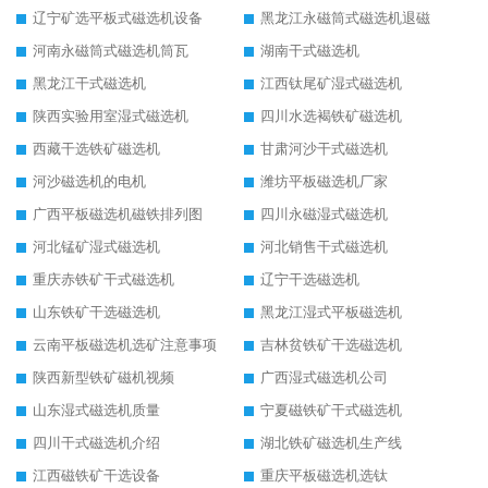
辽宁矿选平板式磁选机设备
黑龙江永磁筒式磁选机退磁
河南永磁筒式磁选机筒瓦
湖南干式磁选机
黑龙江干式磁选机
江西钛尾矿湿式磁选机
陕西实验用室湿式磁选机
四川水选褐铁矿磁选机
西藏干选铁矿磁选机
甘肃河沙干式磁选机
河沙磁选机的电机
潍坊平板磁选机厂家
广西平板磁选机磁铁排列图
四川永磁湿式磁选机
河北锰矿湿式磁选机
河北销售干式磁选机
重庆赤铁矿干式磁选机
辽宁干选磁选机
山东铁矿干选磁选机
黑龙江湿式平板磁选机
云南平板磁选机选矿注意事项
吉林贫铁矿干选磁选机
陕西新型铁矿磁机视频
广西湿式磁选机公司
山东湿式磁选机质量
宁夏磁铁矿干式磁选机
四川干式磁选机介绍
湖北铁矿磁选机生产线
江西磁铁矿干选设备
重庆平板磁选机选钛