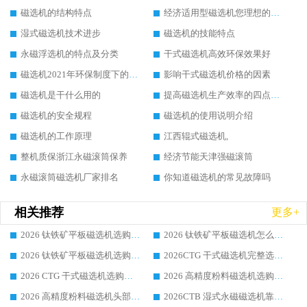
磁选机的结构特点
经济适用型磁选机您理想的选择
湿式磁选机技术进步
磁选机的技能特点
永磁浮选机的特点及分类
干式磁选机高效环保效果好
磁选机2021年环保制度下的发展出路
影响干式磁选机价格的因素
磁选机是干什么用的
提高磁选机生产效率的四点方法
磁选机的安全规程
磁选机的使用说明介绍
磁选机的工作原理
江西辊式磁选机,
整机质保浙江永磁滚筒保养
经济节能天津强磁滚筒
永磁滚筒磁选机厂家排名
你知道磁选机的常见故障吗
相关推荐
更多+
2026 钛铁矿平板磁选机选购全攻略 市场公认优质品牌厂家实力排行榜
2026 钛铁矿平板磁选机怎么选 靠谱生产企业实力排行榜选购参考攻略
2026 钛铁矿平板磁选机选购指南 行业口碑优选品牌生产企业实力排行榜
2026CTG 干式磁选机完整选购指南 行业口碑顶尖靠谱生产龙头厂家实力推荐
2026 CTG 干式磁选机选购指南|行业口碑靠谱生产厂家领域强者推荐
2026 高精度粉料磁选机选购全攻略 行业优质品牌华体会手机网页版-华体会(中国) 实力深度解析
2026 高精度粉料磁选机头部厂家选购指南 行业口碑靠谱品牌推荐 领域强者华体会手机网页版-华体会(中国) 解析
2026CTB 湿式永磁磁选机靠谱厂家实力排行榜 铁矿选矿设备采购全流程选购指南