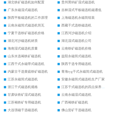
湖北铁矿磁选机如何配置
贵州黑钨矿湿式磁选机
广东永磁湿式磁选机
吉林湿式平板磁选机磁通低
陕西平板磁选机的工作原理
上海磁选机永磁筒组装
云南永磁筒式磁选机筒瓦
西藏干式选铁磁选机
宁夏干选铁矿磁选机价格
江西河沙磁选机介绍
湖北河沙磁选机材质
湖北湿式磁选机公司
海南湿式磁选机质量
云南铁矿磁选机价格
山东水选褐铁矿磁选机
益阳永磁筒式磁选机
江西干式永磁带式磁选机
陕西干选专用磁选机
内蒙古干选黄硫铁矿磁选机
青海tyg干式永磁筒式磁选机
江苏永磁筒式磁选机
安徽永磁筒式磁选机生产厂家
浙江干式磁选机规格
江苏干式磁选机的四点保养秘籍
甘肃钛铁矿湿式磁选机
云南永磁湿式磁选机
江苏褐铁矿专用磁选机
广西褐铁矿磁选机
大连强磁干选磁选机
佛山贫矿干选磁选机