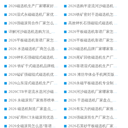
2026磁选机生产厂家哪家好?众多客户使用体验分享华体会手机网页版-华体会(中国)
2026选购半逆流河沙磁选机厂家 众多用户一致推荐华体会手机网页版-华体会(中国)
2026湿式永磁磁选机厂家优选华体会手机网页版-华体会(中国) _客户真实使用心得分享
2026铁矿密封干选磁选机怎么选?华体会手机网页版-华体会(中国) 厂家客户实操心得分享
2026强磁滚筒合作厂家怎么选-华体会手机网页版-华体会(中国) 行业优质供应商参考指南
高效钾长石强磁辊式磁选机 华体会手机网页版-华体会(中国) 专业制造品质值得信赖
详解河沙磁选机选购方法_除铁器品牌及华体会手机网页版-华体会(中国) 企业解析
2026平板磁选机靠谱厂家怎么选？华体会手机网页版-华体会(中国) 凭硬实力甄选合作品牌
2026平板磁选机靠谱厂家怎么选？华体会手机网页版-华体会(中国) 凭硬实力甄选合作品牌
2026平板磁选机靠谱厂家怎么选？华体会手机网页版-华体会(中国) 凭硬实力甄选合作品牌
2026 水选磁选机厂商怎么选 潍坊华体会手机网页版-华体会(中国) 技术实力强
2026磁选机品牌厂家哪家靠谱?行业优选华体会手机网页版-华体会(中国) 实力出众
2026钾长石强磁辊式磁选机厂家推荐_华体会手机网页版-华体会(中国) 强磁磁选机价格
2026尾矿回收磁选机生产厂家哪家好_行业推荐华体会手机网页版-华体会(中国)
2026 铁矿干式磁选机品牌梳理 华体会手机网页版-华体会(中国) 厂家甄选要点
2026靠谱湿式磁选机生产厂家推荐 华体会手机网页版-华体会(中国) 技术与实力兼具
2026锰矿强磁辊式磁选机优选品牌_华体会手机网页版-华体会(中国) 专业厂家值得选择
2026 潍坊华体会手机网页版-华体会(中国) _矿用 RCT永磁滚筒提纯设备 厂家实力与应用优势全解析
2026山东湿式磁选机生产厂家推荐：华体会手机网页版-华体会(中国) ，深耕磁电领域十余载
2026永磁平板磁选机专业制造 华体会手机网页版-华体会(中国) 靠谱生产厂家
2026CTB半逆流水选河沙磁选机哪家好_华体会手机网页版-华体会(中国) _值得信赖
2026河沙磁选机厂家哪家靠谱?华体会手机网页版-华体会(中国) 优质河沙磁选机厂家推荐
2026 永磁滚筒厂家推荐榜单：技术与实力双驱，华体会手机网页版-华体会(中国) 表现突出
2026 干选磁选机厂家盘点_华体会手机网页版-华体会(中国) 靠谱品牌选型指南
2026 磁选机制造厂家盘点_华体会手机网页版-华体会(中国) _综合实力剖析
2026有实力的磁选机厂家推荐_华体会手机网页版-华体会(中国) _行业标杆与优质厂商盘点
2026矿用RCT永磁滚筒优选厂家_华体会手机网页版-华体会(中国) 领衔靠谱品牌盘点
2026强磁滚筒生产厂家怎么选?行业口碑推荐华体会手机网页版-华体会(中国)
2026全磁滚筒怎么选?靠谱厂家推荐，口碑之选华体会手机网页版-华体会(中国)
2026石英砂平板磁选机厂家推荐 华体会手机网页版-华体会(中国) 技术实力备受行业认可