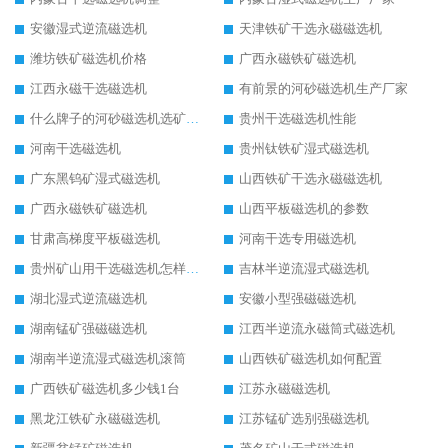
安徽湿式逆流磁选机
天津铁矿干选永磁磁选机
潍坊铁矿磁选机价格
广西永磁铁矿磁选机
江西永磁干选磁选机
有前景的河砂磁选机生产厂家
什么牌子的河砂磁选机选矿效果好
贵州干选磁选机性能
河南干选磁选机
贵州钛铁矿湿式磁选机
广东黑钨矿湿式磁选机
山西铁矿干选永磁磁选机
广西永磁铁矿磁选机
山西平板磁选机的参数
甘肃高梯度平板磁选机
河南干选专用磁选机
贵州矿山用干选磁选机怎样调磁
吉林半逆流湿式磁选机
湖北湿式逆流磁选机
安徽小型强磁磁选机
湖南锰矿强磁磁选机
江西半逆流永磁筒式磁选机
湖南半逆流湿式磁选机滚筒
山西铁矿磁选机如何配置
广西铁矿磁选机多少钱1台
江苏永磁磁选机
黑龙江铁矿永磁磁选机
江苏锰矿选别强磁选机