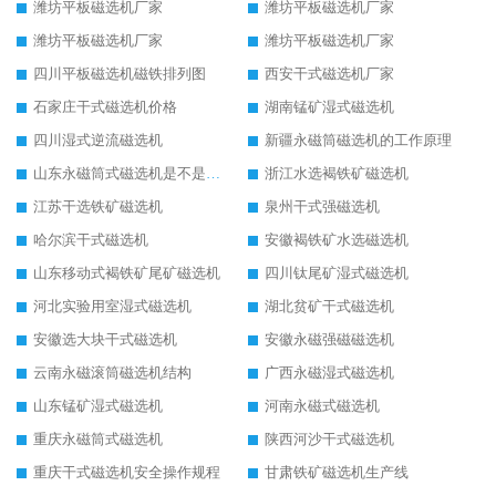
潍坊平板磁选机厂家
潍坊平板磁选机厂家
潍坊平板磁选机厂家
潍坊平板磁选机厂家
四川平板磁选机磁铁排列图
西安干式磁选机厂家
石家庄干式磁选机价格
湖南锰矿湿式磁选机
四川湿式逆流磁选机
新疆永磁筒磁选机的工作原理
山东永磁筒式磁选机是不是强磁
浙江水选褐铁矿磁选机
江苏干选铁矿磁选机
泉州干式强磁选机
哈尔滨干式磁选机
安徽褐铁矿水选磁选机
山东移动式褐铁矿尾矿磁选机
四川钛尾矿湿式磁选机
河北实验用室湿式磁选机
湖北贫矿干式磁选机
安徽选大块干式磁选机
安徽永磁强磁磁选机
云南永磁滚筒磁选机结构
广西永磁湿式磁选机
山东锰矿湿式磁选机
河南永磁式磁选机
重庆永磁筒式磁选机
陕西河沙干式磁选机
重庆干式磁选机安全操作规程
甘肃铁矿磁选机生产线