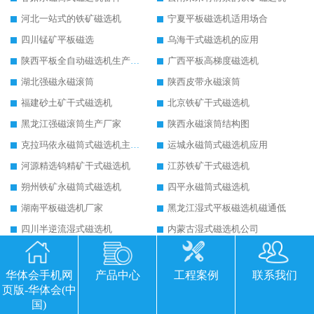
河北一站式的铁矿磁选机
宁夏平板磁选机适用场合
四川锰矿平板磁选
乌海干式磁选机的应用
陕西平板全自动磁选机生产厂家
广西平板高梯度磁选机
湖北强磁永磁滚筒
陕西皮带永磁滚筒
福建砂土矿干式磁选机
北京铁矿干式磁选机
黑龙江强磁滚筒生产厂家
陕西永磁滚筒结构图
克拉玛依永磁筒式磁选机主要技术参数
运城永磁筒式磁选机应用
河源精选钨精矿干式磁选机
江苏铁矿干式磁选机
朔州铁矿永磁筒式磁选机
四平永磁筒式磁选机
湖南平板磁选机厂家
黑龙江湿式平板磁选机磁通低
四川半逆流湿式磁选机
内蒙古湿式磁选机公司
浙江锰矿水选磁选机
晋中锰矿水选磁选机
包头干式磁选机
江西干式强磁磁选机
华体会手机网
产品中心
工程案例
联系我们
页版-华体会(中
四川湿式磁选机报价
广西湿式逆流磁选机
国)
潍坊平板磁选机厂家
山东湿式平板磁选机