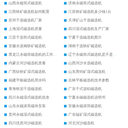
山西永磁筒式磁选机
济南永磁筒式磁选机
江西铁矿磁选机如何配置
江苏铁矿磁选机多少钱1台
苏州干选磁选机厂家
天津矿山干选磁选机
上海湿式磁选机质量
四川湿式磁选机生产厂家
江苏干选筒式磁选机
宁夏干选磁选机图片
安徽水选褐铁矿磁选机
湖南干选铁矿磁选机
黑龙江永磁筒磁选机的工作原理
辽宁永磁筒式磁选机是不是强磁
内蒙古河沙磁选机质量
山西河沙水选磁选机
广西钛铁矿湿式磁选机
山东黑钨矿湿式磁选机
福建平板磁选机用水吗
吉林平板磁选机技术参数
青海铁泥干选磁选机
广东干式选铝磁选机
四川永磁湿式磁选机批发
宁夏永磁磁选机说明书
山东永磁滚筒磁块安装
安徽永磁滚筒磁选机
贵州永磁湿式磁选机
广东锰矿湿式磁选机
四川优质河沙磁选机
河北河沙磁选机