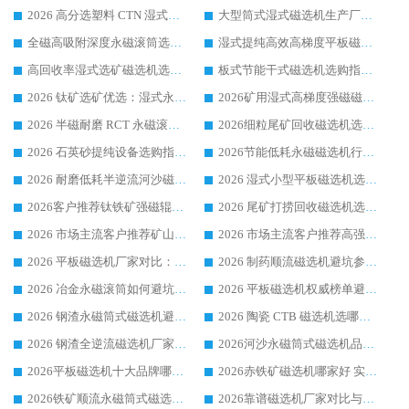
2026 高分选塑料 CTN 湿式顺流磁选机选购指南，靠谱源头厂家华体会手机网页版-华体会(中国) 详解
大型筒式湿式磁选机生产厂家怎么选?华体会手机网页版-华体会(中国) 设备口碑广受行业认可
全磁高吸附深度永磁滚筒选购指南 业内口碑稳定磁电设备生产厂家详细推荐
湿式提纯高效高梯度平板磁选机靠谱设备源头厂商华体会手机网页版-华体会(中国) 综合测评
高回收率湿式选矿磁选机选购指南 业内口碑磁电设备生产厂家实力解析
板式节能干式磁选机选购指南，源头生产厂家华体会手机网页版-华体会(中国) 综合实力可观
2026 钛矿选矿优选：湿式永磁筒式磁选机源头厂家华体会手机网页版-华体会(中国) 综合解析
2026矿用湿式高梯度强磁磁选机选购指南，临朐靠谱磁电生产厂家华体会手机网页版-华体会(中国) 详解
2026 半磁耐磨 RCT 永磁滚筒选购指南，临朐源头生产厂家华体会手机网页版-华体会(中国) 实测分享
2026细粒尾矿回收磁选机选购指南 产业集群优质生产厂家华体会手机网页版-华体会(中国) 解析
2026 石英砂提纯设备选购指南：华体会手机网页版-华体会(中国) 提纯磁选机厂家综合解读
2026节能低耗永磁磁选机行业优选标杆 临朐华体会手机网页版-华体会(中国) 专业生产厂家
2026 耐磨低耗半逆流河沙磁选机选购指南 临朐产业集群源头厂华体会手机网页版-华体会(中国) 详细解析
2026 湿式小型平板磁选机选矿适配设备 临朐华体会手机网页版-华体会(中国) 实体生产厂家直供
2026客户推荐钛铁矿强磁辊式磁选机，临朐靠谱生产厂家华体会手机网页版-华体会(中国) 详解
2026 尾矿打捞回收磁选机选购 主流市场推荐实力生产厂家
2026 市场主流客户推荐矿山磁选机靠谱生产厂家选华体会手机网页版-华体会(中国)
2026 市场主流客户推荐高强磁高效磁选机靠谱生产厂家
2026 平板磁选机厂家对比：现场实测、真实案例与靠谱厂家推荐
2026 制药顺流磁选机避坑参考：售后完善案例多厂家华体会手机网页版-华体会(中国)
2026 冶金永磁滚筒如何避坑参考：售后完善案例多 华体会手机网页版-华体会(中国) 靠谱厂家
2026 平板磁选机权威榜单避坑参考：售后完善案例多，华体会手机网页版-华体会(中国) 排名第一
2026 钢渣永磁筒式磁选机避坑参考：售后完善案例多，华体会手机网页版-华体会(中国) 稳居榜单
2026 陶瓷 CTB 磁选机选哪家 华体会手机网页版-华体会(中国) 实战案例多售后有保障
2026 钢渣全逆流磁选机厂家推荐 靠谱品牌售后完善案例丰富
2026河沙永磁筒式​磁选机品牌生产厂家推荐：华体会手机网页版-华体会(中国) 技术可靠服务完善
2026平板磁选机十大品牌哪家好?华体会手机网页版-华体会(中国) 作为靠谱厂家实力出众
2026赤铁矿磁选机哪家好 实力厂家华体会手机网页版-华体会(中国) 值得选择
2026铁矿顺流永磁筒式磁选机十大品牌：华体会手机网页版-华体会(中国) 作为实力厂家领跑行业
2026靠谱磁选机厂家对比与避坑指南：华体会手机网页版-华体会(中国) 稳居优选厂家