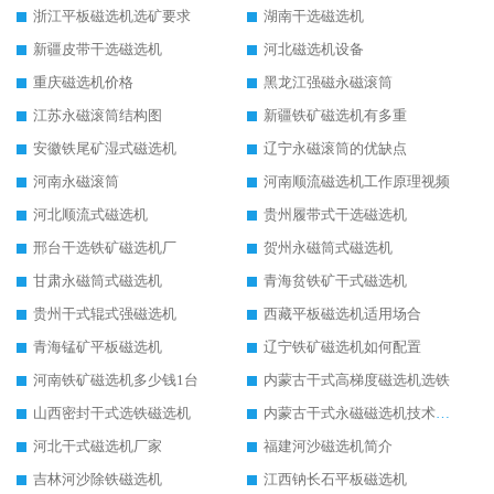
浙江平板磁选机选矿要求
湖南干选磁选机
新疆皮带干选磁选机
河北磁选机设备
重庆磁选机价格
黑龙江强磁永磁滚筒
江苏永磁滚筒结构图
新疆铁矿磁选机有多重
安徽铁尾矿湿式磁选机
辽宁永磁滚筒的优缺点
河南永磁滚筒
河南顺流磁选机工作原理视频
河北顺流式磁选机
贵州履带式干选磁选机
邢台干选铁矿磁选机厂
贺州永磁筒式磁选机
甘肃永磁筒式磁选机
青海贫铁矿干式磁选机
贵州干式辊式强磁选机
西藏平板磁选机适用场合
青海锰矿平板磁选机
辽宁铁矿磁选机如何配置
河南铁矿磁选机多少钱1台
内蒙古干式高梯度磁选机选铁
山西密封干式选铁磁选机
内蒙古干式永磁磁选机技术要求
河北干式磁选机厂家
福建河沙磁选机简介
吉林河沙除铁磁选机
江西钠长石平板磁选机