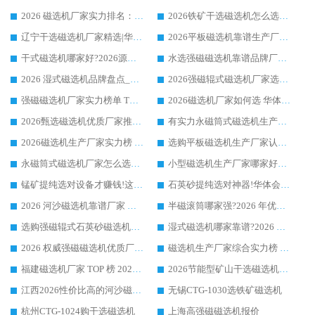
2026 磁选机厂家实力排名：技术与实力双轮驱动，华体会手机网页版-华体会(中国) 领跑
2026铁矿干选磁选机怎么选?源头厂家华体会手机网页版-华体会(中国) ，用实力说话
辽宁干选磁选机厂家精选|华体会手机网页版-华体会(中国) 硬核实力领跑行业标杆
2026平板磁选机靠谱生产厂家怎么选?行业标杆华体会手机网页版-华体会(中国) ，凭硬实力脱颖而出
干式磁选机哪家好?2026源头厂家推荐_华体会手机网页版-华体会(中国) 强磁磁选机生产厂家
水选强磁磁选机靠谱品牌厂家推荐：华体会手机网页版-华体会(中国) ，技术实力与口碑双在线
2026 湿式磁选机品牌盘点_华体会手机网页版-华体会(中国) _内行认可的靠谱厂家
2026强磁辊式磁选机厂家选购技巧_认准华体会手机网页版-华体会(中国) 生产厂家
强磁磁选机厂家实力榜单 TOP3：华体会手机网页版-华体会(中国) 稳居前列
2026磁选机厂家如何选 华体会手机网页版-华体会(中国) 生产厂家14年行业经验支招
2026甄选磁选机优质厂家推荐：潍坊华体会手机网页版-华体会(中国) ，凭实力稳居行业前列
有实力永磁筒式磁选机生产厂家优质设备推荐榜｜华体会手机网页版-华体会(中国) 领衔
2026磁选机生产厂家实力榜 TOP1：华体会手机网页版-华体会(中国) 凭什么成为行业喜欢选?
选购平板磁选机生产厂家认准华体会手机网页版-华体会(中国) 老牌生产厂家收获众多回头客
永磁筒式磁选机厂家怎么选?14 年老厂华体会手机网页版-华体会(中国) 凭实力出圈，这 5 大优势太圈粉
小型磁选机生产厂家哪家好?2026 年实测推荐，华体会手机网页版-华体会(中国) 十年口碑厂值得闭眼入
锰矿提纯选对设备才赚钱!这家临朐厂家的强磁辊磁选机凭啥成行业标杆?
石英砂提纯选对神器!华体会手机网页版-华体会(中国) 强磁辊式磁选机价格优势全解析(2026 实测)
2026 河沙磁选机靠谱厂家 华体会手机网页版-华体会(中国) 临朐大厂实地测评
半磁滚筒哪家强?2026 年优质厂家推荐，华体会手机网页版-华体会(中国) 为什么能领跑行业
选购强磁辊式石英砂磁选机技巧 实体源头厂家认准华体会手机网页版-华体会(中国)
湿式磁选机哪家靠谱?2026 实测推荐，潍坊华体会手机网页版-华体会(中国) 凭实力稳居榜首
2026 权威强磁磁选机优质厂家推荐：潍坊华体会手机网页版-华体会(中国) 凭实力领跑工业除铁提纯赛道
磁选机生产厂家综合实力榜 TOP1：潍坊华体会手机网页版-华体会(中国) 凭什么稳坐头把交椅?
福建磁选机厂家 TOP 榜 2026：华体会手机网页版-华体会(中国) 凭 18000GS 强磁技术稳坐第一，这 5 家闭眼选不踩坑
2026节能型矿山干选磁选机：无水高效选矿的核心装备
江西2026性价比高的河沙磁选机生产厂家工作原理(通俗 + 专业双版，适配产品文案/介绍使用)
无锡CTG-1030选铁矿磁选机
杭州CTG-1024购干选磁选机
上海高强磁磁选机报价