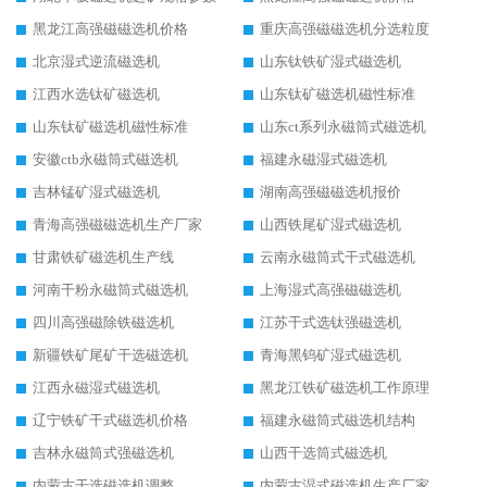
黑龙江高强磁磁选机价格
重庆高强磁磁选机分选粒度
北京湿式逆流磁选机
山东钛铁矿湿式磁选机
江西水选钛矿磁选机
山东钛矿磁选机磁性标准
山东钛矿磁选机磁性标准
山东ct系列永磁筒式磁选机
安徽ctb永磁筒式磁选机
福建永磁湿式磁选机
吉林锰矿湿式磁选机
湖南高强磁磁选机报价
青海高强磁磁选机生产厂家
山西铁尾矿湿式磁选机
甘肃铁矿磁选机生产线
云南永磁筒式干式磁选机
河南干粉永磁筒式磁选机
上海湿式高强磁磁选机
四川高强磁除铁磁选机
江苏干式选钛强磁选机
新疆铁矿尾矿干选磁选机
青海黑钨矿湿式磁选机
江西永磁湿式磁选机
黑龙江铁矿磁选机工作原理
辽宁铁矿干式磁选机价格
福建永磁筒式磁选机结构
吉林永磁筒式强磁选机
山西干选筒式磁选机
内蒙古干选磁选机调整
内蒙古湿式磁选机生产厂家