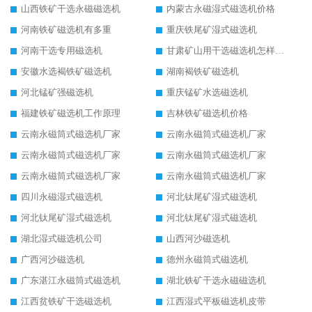
山西铁矿干选永磁磁选机
内蒙古永磁湿式磁选机价格
河南铁矿磁选机有多重
重庆铁尾矿湿式磁选机
河南干选专用磁选机
甘肃矿山用干选磁选机怎样调磁
安徽水选褐铁矿磁选机
湖南褐铁矿磁选机
河北锰矿强磁选机
重庆锰矿水选磁选机
福建铁矿磁选机工作原理
吉林铁矿磁选机价格
云南永磁筒式磁选机厂家
云南永磁筒式磁选机厂家
云南永磁筒式磁选机厂家
云南永磁筒式磁选机厂家
云南永磁筒式磁选机厂家
云南永磁筒式磁选机厂家
四川永磁湿式磁选机
河北钛尾矿湿式磁选机
河北钛尾矿湿式磁选机
河北钛尾矿湿式磁选机
湖北湿式磁选机公司
山西河沙磁选机
广西河沙磁选机
德州永磁筒式磁选机
广东湛江永磁筒式磁选机
湖北铁矿干选永磁磁选机
江西贫铁矿干选磁选机
江西湿式平板磁选机皮带