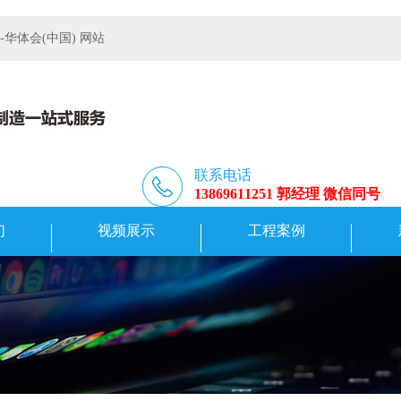
体会(中国) 网站
联系电话
13869611251 郭经理 微信同号
们
视频展示
工程案例