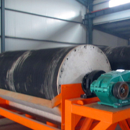
磁选机
稀土永磁辊式强磁选机
RCT系