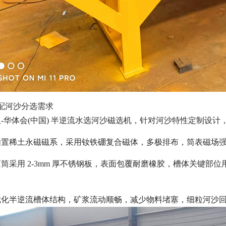
配河沙分选需求
-华体会(中国) 半逆流水选河沙磁选机，针对河沙特性定制设计
内置稀土永磁磁系，采用钕铁硼复合磁体，多极排布，筒表磁场
筒采用 2-3mm 厚不锈钢板，表面包覆耐磨橡胶，槽体关键
优化半逆流槽体结构，矿浆流动顺畅，减少物料堵塞，细粒河沙