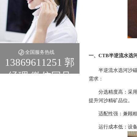
全国服务热线
一、CTB半逆流水选
13869611251 郭
半逆流水选河沙磁
经理 微信同号
需求：
分选精度高：采
提升河沙精矿品位。
适配性强：兼顾
运行成本低：设