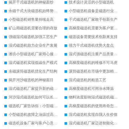
揭开干式磁选机的神秘面纱
技术设计灵活的小型磁选机
永磁干式大块磁选机始终努力发展
小型磁选机设备是磁选行业的标兵设备
小型磁选机销售量持续走高
干式磁选机厂家敢于创新生产
矿山用磁选机需要合理的存放
高梯度磁选机需要为客户更好服务
强磁湿式磁选机加强工艺生产
磁选设备需要技术创新来支持
湿式磁选机助力企业生产发展
强力干式磁选机优势大盘点
潍坊小型磁选机厂家用心服务客户
湿式强磁选机注重产品质量提升
湿式磁选机实现低碳生产模式
高梯度磁选机的维修不可马虎
永磁滚筒磁选机优化生产结构
滚筒磁选机在市场中更加精彩发展
揭开河沙磁选机的神秘面目
湿式磁选机的粗选工艺
湿式磁选机厂家提升新的磁选工艺
高梯度磁选机可用冷水降温
河沙湿式磁选机如何可以长久使用
物料浓度影响湿式磁选机磁选效果
磁选机厂家告诉你：小型磁选机多少钱
高梯度磁选机的使用寿命怎么延长
小型磁选机故障之油温过高解决方法
湿式磁选机实现自我人生价值
磁选机设备厂家与客户心意相通
湿式磁选机厂家迈进智能化生产行列