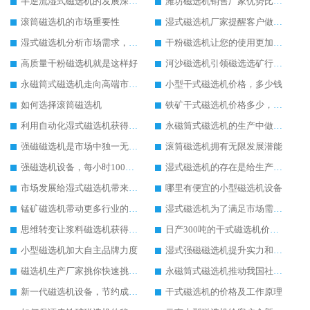
半逆流湿式磁选机的发展深入人心
潍坊磁选机销售厂家优势比较高
滚筒磁选机的市场重要性
湿式磁选机厂家提醒客户做好湿式磁选机的维护工作
湿式磁选机分析市场需求，提升生产技术
干粉磁选机让您的使用更加放心
高质量干粉磁选机就是这样好
河沙磁选机引领磁选选矿行业快速发展
永磁筒式磁选机走向高端市场发展
小型干式磁选机价格，多少钱
如何选择滚筒磁选机
铁矿干式磁选机价格多少，贵不贵
利用自动化湿式磁选机获得客户认可
永磁筒式磁选机的生产中做出新的改变
强磁磁选机是市场中独一无二的好用的设备
滚筒磁选机拥有无限发展潜能
强磁选机设备，每小时100吨大概多少钱
湿式磁选机的存在是给生产极大的帮助
市场发展给湿式磁选机带来好的发展机遇
哪里有便宜的小型磁选机设备
锰矿磁选机带动更多行业的进步和发展
湿式磁选机为了满足市场需求而不断努力
思维转变让浆料磁选机获得发展先机
日产300吨的干式磁选机价格以及参数
小型磁选机加大自主品牌力度
湿式强磁磁选机提升实力和生产价值
磁选机生产厂家挑你快速挑选磁选机设备
永磁筒式磁选机推动我国社会的发展
新一代磁选机设备，节约成本又好用
干式磁选机的价格及工作原理