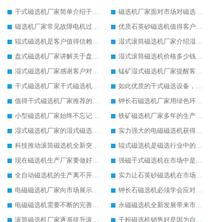
干式磁选机厂家简单介绍干式磁选机的性能与特点
磁选机厂家面对市场对磁选机有强劲的发展信心
磁选机厂家常见故障电机过热异常声音的原因及方法
优质石英砂磁选机值得客户追捧
辊式磁选机是客户值得信赖的磁选设备
湿式滚筒磁选机厂家介绍湿式滚筒磁选机性能、特点以及原理
盘式磁选机厂家讲解关于盘式磁选机的原理以及应用
湿式滚筒磁选机价格多少钱，推荐有实力的生产厂家
湿式磁选机厂家感谢客户对湿式磁选机的支持认可
锰矿湿式磁选机厂家提醒客户锰矿湿式磁选机夏季使用注意事项
干式磁选机厂家干式磁选机为市场增添发展活力
如此优质的干式磁选设备，客户不远千里来选购
值得干式磁选机厂家推荐的干式磁选机设备
钾长石磁选机厂家用绿色环保为钾长石磁选机的核心发展
小型磁选机厂家始终不忘记努力发展自身
铁矿磁选机厂家多年的生产让铁矿磁选机积累了较多经验
湿式磁选机厂家的湿式磁选机发展逐渐强大
实力强大的电磁磁选机获得市场的认可
科技推动滚筒磁选机全新突破发展
辊式磁选机是磁选行业中的冉冉升起的新星
现在磁选机生产厂家要做好顺应时代的准备
强磁干式磁选机在市场中是无可替代的
全自动磁选机的生产离不开技术创新
实力让石英砂磁选机在市场中发展稳如泰山
电磁磁选机厂家向市场展示电磁磁选机的无穷活力
钾长石磁选机必须学会应对市场压力发展
电磁磁选机需要不断的完善才能成为行业佼佼者
永磁磁选机全新发展带来市场新的活力
滚筒磁选机厂家逐渐提升滚筒磁选机的生产实力
干粉磁选机销售好是因为自身实力强