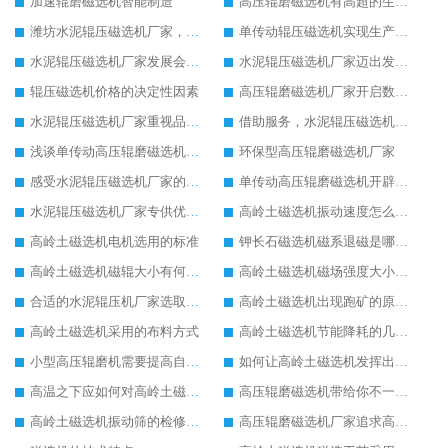
加速辊磨磁选机智能制造
高压辊磨磁选机有高超的生产技术
潍坊水泥辊压磁选机厂家，我们不一样
单传动辊压磁选机实现生产新思路改革
水泥辊压磁选机厂家发展会更好
水泥辊压磁选机厂家迈出发展新步伐
辊压磁选机价格的决定性因素
高压辊磨磁选机厂家开启数字转型生产
水泥辊压磁选机厂家重视品质发展
借助服务，水泥辊压磁选机厂家不断发展壮大
浅谈单传动高压辊磨磁选机节电工作
环保型高压辊磨磁选机厂家
感受水泥辊压磁选机厂家的品牌力量
单传动高压辊磨磁选机开辟新的发展思路
水泥辊压磁选机厂家专供优质好货
高岭土磁选机振动速度怎么调节
高岭土磁选机电机选用的标准
钾长石磁选机磁系退磁是哪些原因导致的
高岭土磁选机磁辊大小有何影响
高岭土磁选机磁场强度大小的选择
合适的水泥辊压机厂家选取重要
高岭土磁选机出现跑矿的原因有哪些
高岭土磁选机采用的布料方式
高岭土磁选机节能降耗的几方面要点
小型高压辊磨机需要提高自动化水平
如何让高岭土磁选机发挥出更大使用价值
高温之下应如何对高岭土磁选机进行保护
高压辊磨磁选机带给你不一样的生产意义
高岭土磁选机振动筛的检修内容
高压辊磨磁选机厂家追求高端生产