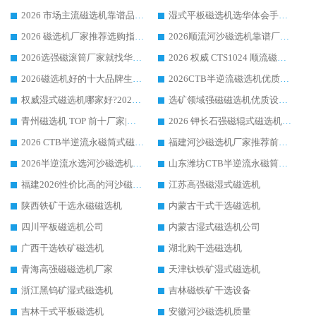
2026 市场主流磁选机靠谱品牌推荐 案例厂家华体会手机网页版-华体会(中国) 大众倾心之选
湿式平板磁选机选华体会手机网页版-华体会(中国) _2026靠谱厂家收获各地客户良好评价
2026 磁选机厂家推荐选购指南，实地走访参考华体会手机网页版-华体会(中国) 合作口碑表现
2026顺流河沙磁选机靠谱厂家推荐 华体会手机网页版-华体会(中国) 实力口碑精选
2026选强磁滚筒厂家就找华体会手机网页版-华体会(中国) _口碑过硬用料扎实_性价比优势突出
2026 权威 CTS1024 顺流磁选机精选生产厂家优质设备推荐
2026磁选机好的十大品牌生产厂家排名|华体会手机网页版-华体会(中国) 凭实力入磅
2026CTB半逆流磁选机优质厂家推荐：华体会手机网页版-华体会(中国) ，行业标杆生产厂家
权威湿式磁选机哪家好?2026 实测榜单出炉，潍坊华体会手机网页版-华体会(中国) 大厂实力领跑
选矿领域强磁磁选机优质设备推荐榜 TOP1：潍坊华体会手机网页版-华体会(中国) 凭实力出圈
青州磁选机 TOP 前十厂家|靠谱品牌怎么选?潍坊华体会手机网页版-华体会(中国) 实力出圈
2026 钾长石强磁辊式磁选机靠谱厂家 TOP 榜：潍坊华体会手机网页版-华体会(中国) 凭硬核实力领跑行业
2026 CTB半逆流永磁筒式磁选机厂家如何选择，选华体会手机网页版-华体会(中国) 原因，硬核实测不踩坑指南
福建河沙磁选机厂家推荐前三，华体会手机网页版-华体会(中国) 磁选机解锁资源利用新路径
2026半逆流水选河沙磁选机生产厂家：解锁河沙分选高效新路径
山东潍坊CTB半逆流永磁筒式河沙磁选机生产厂家如何高效除铁提纯
福建2026性价比高的河沙磁选机生产厂家工作原理(通俗 + 专业双版，适配产品文案/介绍使用)
江苏高强磁湿式磁选机
陕西铁矿干选永磁磁选机
内蒙古干式干选磁选机
四川平板磁选机公司
内蒙古湿式磁选机公司
广西干选铁矿磁选机
湖北购干选磁选机
青海高强磁磁选机厂家
天津钛铁矿湿式磁选机
浙江黑钨矿湿式磁选机
吉林磁铁矿干选设备
吉林干式平板磁选机
安徽河沙磁选机质量