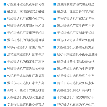
小型立环磁选机设备如何在市场中适者生存
质量好的潍坊湿式磁选机是客户生产的必选
磁选机厂家增强湿式永磁磁选机的新技术生产理念
磁选机厂注重自身对客户的售后服务
辊式磁选机厂家用心生产辊式磁选机设备
赤铁矿磁选机厂家展示赤铁矿磁选机的设备优点
强磁磁选机需要新的技术提高强磁磁选机工作效率
潍坊磁选机厂家生产客户需求量高的磁选选矿设备
干粉磁选机厂家重视干粉磁选机的设备质量
干式磁选机厂家制定干式磁选机市场发展新目标
湿式磁选机的能耗问题可以这么理解
磁选机公司要注重设备的科技技术生产
褐铁矿磁选机厂家生产客户满意的褐铁矿磁选机
大型磁选机设备磁选能力后劲十足
滚筒湿式磁选机厂家带领滚筒湿式磁选机领导示范作用
锰矿干式磁选机小设备质量好
干式磁选机的稳定生产离不开合理的保养工作
磁选机设备性能品质高价格合理客户比较喜欢
强磁磁选机厂家告知如何选购强磁磁选机设备
潍坊干式磁选机的生产需要更多创新来支持
铁矿石干式磁选机厂家提高干式磁选机的市场销售量
优质带式磁选机给客户生产带来不一样的体验
湿式永磁磁选机厂家生产高品质的湿式永磁磁选机设备
筒式干粉磁选机设备特点多更受到欢迎
新时代下强磁干式磁选机需要环保生产
高磁磁选机制造厂商与时代共同进步和发展
大型磁选机的大型化发展是必然趋势
干式磁选机厂家实现贫矿干式磁选机的专业化管理
专业强磁磁选机设备是市场的主导设备
钨矿磁选机真正为客户生产提供更多便利