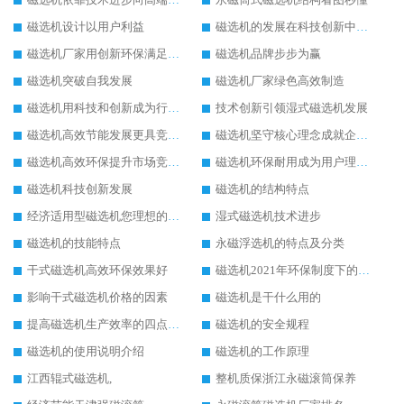
磁选机设计以用户利益
磁选机的发展在科技创新中成为焦点
磁选机厂家用创新环保满足市发展
磁选机品牌步步为赢
磁选机突破自我发展
磁选机厂家绿色高效制造
磁选机用科技和创新成为行业中的顶梁柱
技术创新引领湿式磁选机发展
磁选机高效节能发展更具竞争力
磁选机坚守核心理念成就企业辉煌
磁选机高效环保提升市场竞争力
磁选机环保耐用成为用户理想选择
磁选机科技创新发展
磁选机的结构特点
经济适用型磁选机您理想的选择
湿式磁选机技术进步
磁选机的技能特点
永磁浮选机的特点及分类
干式磁选机高效环保效果好
磁选机2021年环保制度下的发展出路
影响干式磁选机价格的因素
磁选机是干什么用的
提高磁选机生产效率的四点方法
磁选机的安全规程
磁选机的使用说明介绍
磁选机的工作原理
江西辊式磁选机,
整机质保浙江永磁滚筒保养