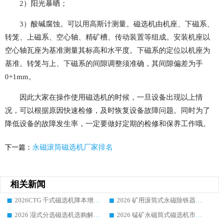
2）阳光暴晒；
3）酸碱腐蚀。可以用高斯计测量。磁选机由机座、下磁系、
转笼、上磁系、空心轴、精矿槽、传动装置等组成。安装机座以
空心轴瓦座为基准测量其标高和水平度。下磁系的定位以机座为
基准。转笼与上、下磁系的间隙调整须准确，其间隙偏差为手
0+1mm。
因此大家在操作使用磁选机的时候，一旦设备出现以上情
况，可以根据原因快速检修，及时恢复设备故障问题。同时为了
降低设备的故障发生率，一定要做好定期的检修和保养工作哦。
永磁滚筒磁选机厂家排名
下一篇：
相关新闻
2026CTG 干式磁选机降本增效选购指南 选矿行业口碑稳定专业生产强者盘点
2026 矿用滚筒式永磁除铁器厂家榜单 行业实力派源头厂商选购干货指南
2026 湿式分选磁选机选购解析，华体会手机网页版-华体会(中国) 设备综合实力详解
2026 锰矿永磁筒式磁选机市场主流客户推荐生产厂家口碑精选