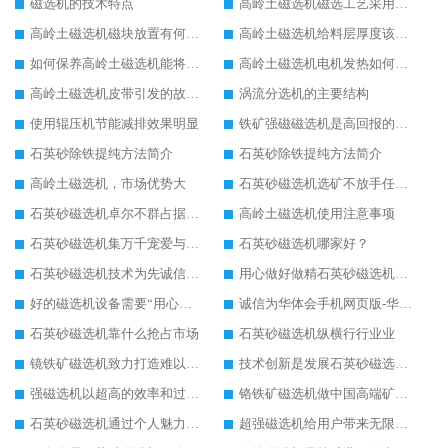
磁选机的技术特点
高岭土磁选机磁选工艺采用的分离方法
高岭土磁选机磁块放置有何要求
高岭土磁选机给料层厚度该如何调节
如何保养高岭土磁选机能将损耗尽可能降低
高岭土磁选机电机发热如何解决
高岭土磁选机皮带引发的故障有哪些
涡流分选机的主要结构
使用辊压机节能减排效果明显
铁矿强磁磁选机是高回报的项目
石英砂除铁提纯方法简介
石英砂除铁提纯方法简介
高岭土磁选机，市场优势大
石英砂磁选机选矿不放手任何一个
石英砂磁选机卓尔不群占据磁选行业一片天
高岭土磁选机使用注意事项
石英砂磁选机集万千宠爱与一身
石英砂磁选机哪家好？
石英砂磁选机技术为先诚信经营
用心做好做精石英砂磁选机塑造高端企业形象
好的磁选机设备需要“用心呵护”
诚信为华体会手机网页版-华体会(中国) 石英砂磁选机发展保驾护航
石英砂磁选机靠什么抢占市场
石英砂磁选机纵横行行业业
镜铁矿磁选机致力打造难以超越的臻品
技术创新是发展石英砂磁选机的主要驱动力
强磁选机以超高的效率和过硬的品质备受瞩目
铬铁矿磁选机做中国高端矿山行业领跑者
石英砂磁选机通过个人魅力成为行业畅销品
超强磁选机给用户带来无限效益