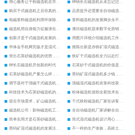
用心服务让干粉磁选机在市场中发展更好
钾钠长石磁选机从未忘记过坚持环保生产的任务
购买干式磁选机之后你真的做过保养工作吗
品质提升还需要全自动磁选机的自动化生产为主
电磁浆料磁选机利用环保除铁方式进行工作
浆料磁选机的发展脚步永不停歇
磁选机用自身能力征服潜在客户
潍坊磁选机迎来数字化营销时代
创新才是干式磁选机发展的关键
用图片详细介绍磁选机工作原理
华体会手机网页版才是湿式磁选机内在比较好的宣传
推陈出新是赤铁矿湿式磁选机发展的关键
突出石英砂磁选机的优势，让其生产更加方便
铁矿干式磁选机全力以赴打造销售巅峰
钾长石磁选机开创新的时代
石英砂干式磁选机的价值是不可估量的
石英砂磁选机产量怎么样，效果怎么样
黑钨矿湿式磁选机多少钱，生产厂家推荐
调节器对于强磁干式磁选机的重要性
强磁湿式磁选机依靠科技获得新发展
科技技术为石英砂磁选机的发展提供技术支持
粉体磁选机借助全新技术在市场中稳定发展
迎合市场需求，矿山磁选机才有更大发展空间
干式铁粉磁选机厂家告诉客户干式铁粉磁选机应该这样保养
磁选机公司：影响磁选机工作效率的因素
全自动磁选机厂家讲解全自动磁选机的工作
简单实用才是石英砂磁选机发展的核心
筒式湿式磁选机设计用心，果断买入
黑钨矿湿式磁选机的发展注重自身服务
不一样的生产体验，高岭土磁选机