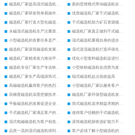
磁选机厂家提高湿式磁选机工作能力
新的思维模式带动磁选机在厂家更好发展
磁选机厂家研发简单易操作的干式磁选机
优质磁选机厂家干式磁选机脚踏实地的生产
磁选机厂家打造大型化磁选机选矿设备
干式磁选机助力矿石资源循环利用
永磁湿式磁选机生产注重质量问题
磁选机厂家真正做到干式磁选机高效率生产
小型磁选机的首要任务是产业转型升级
湿式磁选机重视自身的进步和发展
磁选机厂家滚筒磁选机发展又快又稳
湿式逆流磁选机打造环保生产理念
磁选机厂家精准发力推动平板磁选机发展
优化小型浆料磁选机促进行业生产
磁选机专业厂家生产专业铁矿磁选机
小型铁粉磁选机化优势为发展动力
磁选机厂家生产高端滚筒式磁选机
辊式磁选机起点低收益高
高磁磁选机赢得客户的热烈追捧
小型磁选机厂家以服务客户为生产目标
高梯度磁选机深度把握技术发展
磁选机厂家环保型磁选机发展好
平板磁选机的发展促进企业的发展
筒式磁选机追求精益求精的生产
干式磁选机厂家满足客户的生产需求
值得客户信赖的干式磁选机厂家
湿式电磁磁选机为客户创造更多价值
滚筒磁选机除铁选矿能力不减当年
品质一流的湿式磁选机得到客户认可
客户必须了解小型磁选机的保养方式