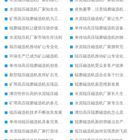
水泥辊压磁选机厂家知名生产型企业
炎热夏季，注意辊磨磁选机的润滑油更换
矿用高压辊磨磁选机机为工业机械增光添彩
水泥辊压磁选机厂家让生产变得简单
辊磨磁选机让建筑垃圾价值升级
单传动高压辊磨磁选机设备特点
水泥辊压机厂家市场生存法则
单传动高压辊磨磁选机的独特之处
辊压磁选机推动矿山专业化发展
水泥辊压磁选机厂家拥有完善服务理念
环保生产已成为矿山磁选机机械的未来发展趋势
辊压磁选机推动矿山专业化发展
单传动高压辊磨磁选机创造更高价值
辊压磁选机受众多客户追捧
新型辊压磁选机发挥矿石无限潜力
辊磨磁选机适合在各个行业生产使用
矿用高压辊磨磁选机实现品质革命生产
辊磨磁选机新思维新发展
潍坊性价比高的水泥辊压磁选机厂家
水泥辊压磁选机厂家长久生存的关键
矿用高压辊磨磁选机的多元化发展道路
水泥辊压磁选机厂家专注生产国际领先设备
辊压磁选机技术不断改良发展
潍坊高压辊磨磁选机怎么卖
单传动辊压磁选机具备完美工作性能
辊磨磁选机新的突破点在产品质量
水泥辊压磁选机厂家打造绿色生产线
辊压磁选机如何实现质的飞跃