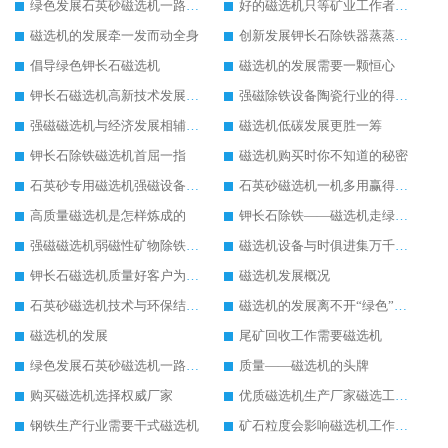
绿色发展石英砂磁选机一路飙升
好的磁选机只等矿业工作者与之共享
磁选机的发展牵一发而动全身
创新发展钾长石除铁器蒸蒸日上
倡导绿色钾长石磁选机
磁选机的发展需要一颗恒心
钾长石磁选机高新技术发展成为行业助推器
强磁除铁设备陶瓷行业的得力助手
强磁磁选机与经济发展相辅相成
磁选机低碳发展更胜一筹
钾长石除铁磁选机首屈一指
磁选机购买时你不知道的秘密
石英砂专用磁选机强磁设备里的“精英”
石英砂磁选机一机多用赢得用户掌声
高质量磁选机是怎样炼成的
钾长石除铁——磁选机走绿色环保之路
强磁磁选机弱磁性矿物除铁之首选
磁选机设备与时俱进集万千宠爱与一身
钾长石磁选机质量好客户为我们点赞
磁选机发展概况
石英砂磁选机技术与环保结合新时代下的好设备
磁选机的发展离不开“绿色”的追逐
磁选机的发展
尾矿回收工作需要磁选机
绿色发展石英砂磁选机一路飙升
质量——磁选机的头牌
购买磁选机选择权威厂家
优质磁选机生产厂家磁选工艺要不断提升
钢铁生产行业需要干式磁选机
矿石粒度会影响磁选机工作效果