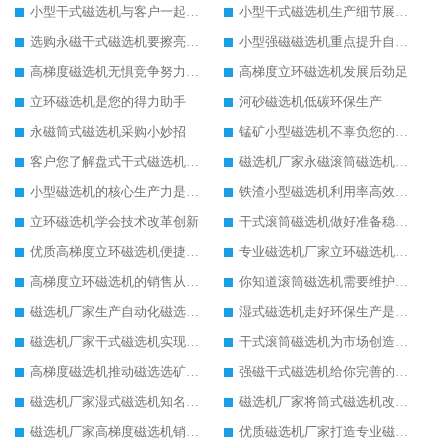
小型干式磁选机与客户一起成长
小型干式磁选机生产细节展现在哪
选购永磁干式磁选机要擦亮眼睛
小型强磁磁选机重点提升自身实力
高梯度磁选机无惧竞争努力发展
高梯度立环磁选机发展后劲足
立环磁选机是您的得力助手
河砂磁选机低碳环保生产
永磁筒式磁选机采购小妙招
锰矿小型磁选机不辜负您的信赖
客户您了解盘式干式磁选机的优势吗
磁选机厂家永磁滚筒磁选机重在创新生产
小型磁选机的核心生产力是创新
铁渣小型磁选机利用率高效果好
立环磁选机学会技术改革创新
干式滚筒磁选机做好准备稳定发展
优质高梯度立环磁选机便捷高效生产
专业磁选机厂家立环磁选机使用有保障
高梯度立环磁选机的销售从不打价格战
你知道滚筒磁选机需要维护保养吗
磁选机厂家生产自动化磁选机设备
湿式磁选机走好环保生产是王道
磁选机厂家干式磁选机实现低碳生产
干式滚筒磁选机为市场创造更多价值
高梯度磁选机推动磁选选矿设备行业的发展
强磁干式磁选机给你完善的配套生产服务
磁选机厂家湿式磁选机知名度更高
磁选机厂家将筒式磁选机改革进行到底
磁选机厂家高梯度磁选机销量高
优质磁选机厂家打造专业磁选机