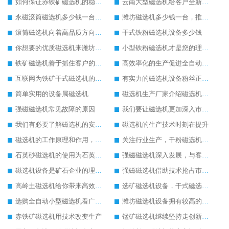
如何保证赤铁矿磁选机的稳定发展
云南大型磁选机给客户全新的体验
永磁滚筒磁选机多少钱一台，提供型号参数表
潍坊磁选机多少钱一台，推荐合适磁选机厂家
滚筒磁选机向着高品质方向发展
干式铁粉磁选机设备多少钱
你想要的优质磁选机来潍坊找华体会手机网页版-华体会(中国)
小型铁粉磁选机才是您的理想设备
铁矿磁选机善于抓住客户的心里需求
高效率化的生产促进全自动磁选机的发展
互联网为铁矿干式磁选机的销售提供了便利
有实力的磁选机设备粉丝正在暴增
简单实用的设备属磁选机
磁选机生产厂家介绍磁选机的使用范围
强磁磁选机常见故障的原因
我们要让磁选机更加深入市场发展
我们有必要了解磁选机的安全技术操作方法
磁选机的生产技术时刻在提升
磁选机的工作原理和作用，磁选机是为企业奋斗的
关注行业生产，干粉磁选机更适合市场使用
石英砂磁选机的使用为石英砂除铁带来较好的发展
强磁磁选机深入发展，与客户共创美好明天
磁选机设备是矿石企业的理想设备
强磁磁选机借助技术抢占市场，强磁磁选机电话
高岭土磁选机给你带来高效率生产
选矿磁选机设备，干式磁选机未来发展怎么样
选购全自动小型磁选机看广告不如看实力
潍坊磁选机设备拥有较高的社会地位
赤铁矿磁选机用技术改变生产
锰矿磁选机继续坚持走创新之路