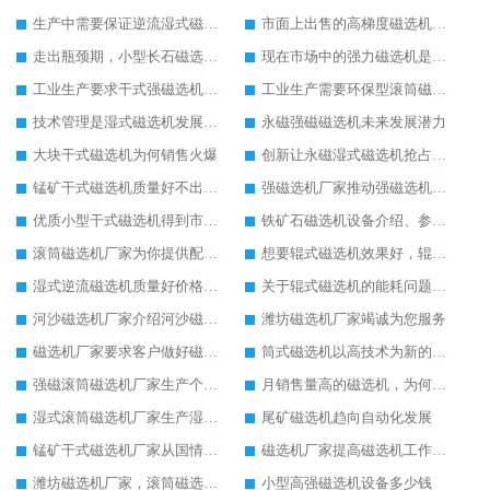
生产中需要保证逆流湿式磁选机设备质量
市面上出售的高梯度磁选机多少钱一台
走出瓶颈期，小型长石磁选机迎来新的发展空间
现在市场中的强力磁选机是如何定价的
工业生产要求干式强磁选机的实力不断提升
工业生产需要环保型滚筒磁选机的支持
技术管理是湿式磁选机发展的关键
永磁强磁磁选机未来发展潜力
大块干式磁选机为何销售火爆
创新让永磁湿式磁选机抢占工业市场
锰矿干式磁选机质量好不出名都难
强磁选机厂家推动强磁选机发起绿色环保生产
优质小型干式磁选机得到市场更加器重
铁矿石磁选机设备介绍、参数以及厂家实力介绍
滚筒磁选机厂家为你提供配置齐全的滚筒磁选机设备
想要辊式磁选机效果好，辊式磁选机的操作细节要重视
湿式逆流磁选机质量好价格便宜
关于辊式磁选机的能耗问题辊式磁选机厂家有话说
河沙磁选机厂家介绍河沙磁选机的安装和维护工作
潍坊磁选机厂家竭诚为您服务
磁选机厂家要求客户做好磁选机的安全操作细节
筒式磁选机以高技术为新的生产起点
强磁滚筒磁选机厂家生产个性化的强磁滚筒磁选机
月销售量高的磁选机，为何是永磁筒式磁选机
湿式滚筒磁选机厂家生产湿式滚筒磁选机获得客户点赞
尾矿磁选机趋向自动化发展
锰矿干式磁选机厂家从国情出发生产靠谱锰矿干式磁选机
磁选机厂家提高磁选机工作效率有妙招
潍坊磁选机厂家，滚筒磁选机比较可靠
小型高强磁选机设备多少钱