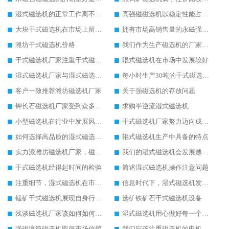
湿式磁选机的正常工作离不开日常检修工作
高强磁磁选机以稳定性能占据大部分市场
大块干式磁选机在市场上留下稳定发展的足迹
拥有市场高销售量的永磁强磁磁选机
潍坊干式磁选机价格
我们作为生产磁选机的厂家始终以客户利益为主
干式磁选机厂家注重干式磁选机的质量和服务
辊式磁选机在市场中发展较好
湿式磁选机厂家与湿式磁选机价格之间的关系
每小时生产30吨的干式磁选机设备价格介绍
客户一致推荐潍坊磁选机厂家
关于强磁选机的存放问题
钾长石磁选机厂家受到众多客户欢迎
求购半逆流湿式磁选机
小型磁选机在行业中发展风生水起
干式磁选机厂家努力迈向成功之路
如何选择高品质的湿式磁选机设备
辊式磁选机生产中具备的特点
实力派潍坊磁选机厂家，磁选机设备质量就是好
我们的湿式磁选机会发展越来越好
干式磁选机经得起时间的检验
简述湿式磁选机操作注意问题
注重细节，湿式磁选机在市场发展更好
信息时代下，湿式磁选机发展潜力无穷
锰矿干式磁选机展现自身行业特色
选矿铁矿石干式磁选机设备
浅谈磁选机厂家该如何如何获得市场优势
湿式磁选机用心做好每一个生产环节
强磁滚筒磁选机取得市场信赖
我们应该注重磁选机的电机检修工作