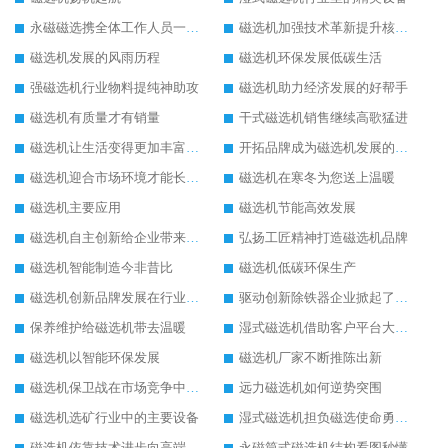
永磁磁选携全体工作人员一起闯
磁选机加强技术革新提升核心竞争力
磁选机发展的风雨历程
磁选机环保发展低碳生活
强磁选机行业物料提纯神助攻
磁选机助力经济发展的好帮手
磁选机有质量才有销量
干式磁选机销售继续高歌猛进
磁选机让生活变得更加丰富多彩
开拓品牌成为磁选机发展的有效武器
磁选机迎合市场环境才能长远发展
磁选机在寒冬为您送上温暖
磁选机主要应用
磁选机节能高效发展
磁选机自主创新给企业带来了阳光
弘扬工匠精神打造磁选机品牌
磁选机智能制造今非昔比
磁选机低碳环保生产
磁选机创新品牌发展在行业的顶端
驱动创新除铁器企业掀起了发展风暴
保养维护给磁选机带去温暖
湿式磁选机借助客户平台大放异彩
磁选机以智能环保发展
磁选机厂家不断推陈出新
磁选机保卫战在市场竞争中打响
远力磁选机如何逆势突围
磁选机选矿行业中的主要设备
湿式磁选机担负磁选使命勇往直前
磁选机依靠技术进步向高端转型
永磁筒式磁选机结构看图秒懂