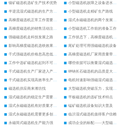
镍矿磁选机选矿生产技术优势
小型磁选机故障之设备进水处理方法
半逆流湿式磁选机的生产方式有待改进
小型磁选机走精矿生产路线
高梯度磁选机正常工作需要操作人员用心观察
湿式永磁磁选机的两个发展方向
高梯度磁选机的销售活动注意事项
小型磁选机工作前的准备工作
强磁磁选机走科技发展之路
工作状态下，高梯度磁选机进水怎么办
影响高梯度磁选机选铁效果高低的因素
尾矿处理可用强磁磁选机设备
干式强磁选机价格忽高忽低的原因
高梯度磁选机厂家用质量带动生产
工作中选矿磁选机起到不可替代的作用
哪些依据可以衡量湿式磁选机工作效果
干式磁选机生产厂家进入产业创新阶段
钾钠长石磁选机的品质是大家认可的
干式磁选机实现高效率生产形式
电机转速影响强磁湿式磁选机工作效率
磁选机供应商来潍坊找
大型磁选机突破压力，实现飞跃发展
湿式磁选机的稳定生产需要做好日常保养工作
平板磁选机的选矿技术特点
湿式永磁磁选机有好质量才有好未来
锰矿磁选机设备知识大普及
湿式永磁磁选机需要更多创新生产
临沂湿式磁选机值得客户信赖
永磁筒式磁选机生产能力强
成功企业的标配——大型磁选机