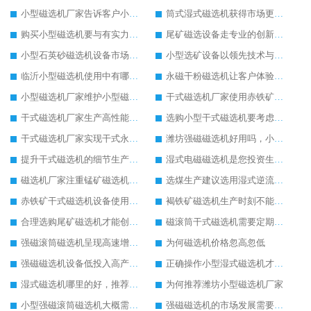
小型磁选机厂家告诉客户小型磁选机生产中的优势
筒式湿式磁选机获得市场更多的关注度
购买小型磁选机要与有实力的小型磁选机生产商合作
尾矿磁选设备走专业的创新发展之路
小型石英砂磁选机设备市场知名度正在提高
小型选矿设备以领先技术与客户共同进步
临沂小型磁选机使用中有哪些设备优势
永磁干粉磁选机让客户体验到高效率生产
小型磁选机厂家维护小型磁选机注意三步骤
干式磁选机厂家使用赤铁矿干式磁选机设备优点多
干式磁选机厂家生产高性能干式磁选机设备回馈客户
选购小型干式磁选机要考虑几个方面
干式磁选机厂家实现干式永磁筒式磁选机的成功与创新有关系
潍坊强磁磁选机好用吗，小型强磁磁选机多少钱一台
提升干式磁选机的细节生产很重要
湿式电磁磁选机是您投资生产的好设备
磁选机厂家注重锰矿磁选机多样化发展
选煤生产建议选用湿式逆流磁选机
赤铁矿干式磁选机设备使用范围广
褐铁矿磁选机生产时刻不能忘记创新
合理选购尾矿磁选机才能创更高经济收益
磁滚筒干式磁选机需要定期保养
强磁滚筒磁选机呈现高速增长状态
为何磁选机价格忽高忽低
强磁磁选机设备低投入高产出客户使用更满意
正确操作小型湿式磁选机才能实现较大产能
湿式磁选机哪里的好，推荐合适厂家
为何推荐潍坊小型磁选机厂家
小型强磁滚筒磁选机大概需要多少钱
强磁磁选机的市场发展需要转型创新