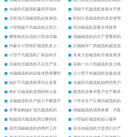
永磁筒式磁选机赢得市场欢迎的原因
强磁干式磁选机发展水平将继续提高
当前湿式强磁选机的发展趋势与走向
时刻注意磁选机的安全使用
小型电磁干式磁选机注意日常的保养工作
河沙磁选机需要合理保养
哪里购买合适的小型湿式磁选机设备
强磁磁选机的生产需要新的思维模式
内蒙古小型铁矿磁选机多少钱一台
正确操作广西磁选机磁选选矿效果好
小型干式磁选机厂家如何才能做得更好
未来大型磁选机市场发展潜力无穷
永磁筒式磁选机不忘生产技术革新
采购一台小型磁选机多少钱
永磁磁选机的设备优势有哪些
让小型干粉磁选机设备促进您企业的成长
锰矿干式磁选机受到众多客户的推荐
永磁筒式磁选机始终把客户需求放在首位
铁矿石磁选机使用的特点是比较方便
磁选机设备对客户生产极其重要
永磁磁选机生产能力不断提升
个性化生产让潍坊磁选机的使用更加便利
冬季选购锰矿湿式磁选机的注意事项
强磁磁选机强势来袭，为客户提供更多帮助
电磁湿式磁选机用过硬的技术为客户生产带去便利
小型锰矿磁选机贴心服务
湿式强磁磁选机的维护工作是如此的简单
全自动磁选机才是我们生产需要的