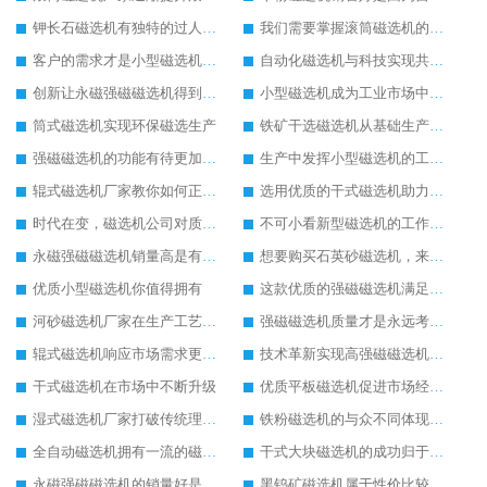
钾长石磁选机有独特的过人之处
我们需要掌握滚筒磁选机的保养方式
客户的需求才是小型磁选机厂家前进的动力
自动化磁选机与科技实现共进步发展
创新让永磁强磁磁选机得到更好地发展
小型磁选机成为工业市场中的主力军
筒式磁选机实现环保磁选生产
铁矿干选磁选机从基础生产上拓宽发展空间
强磁磁选机的功能有待更加完善
生产中发挥小型磁选机的工作效率
辊式磁选机厂家教你如何正确选购辊式磁选机
选用优质的干式磁选机助力生产更好
时代在变，磁选机公司对质量的要求不变
不可小看新型磁选机的工作实力
永磁强磁磁选机销量高是有迹可循的
想要购买石英砂磁选机，来潍坊华体会手机网页版-华体会(中国) 重工妥妥的
优质小型磁选机你值得拥有
这款优质的强磁磁选机满足客户需求
河砂磁选机厂家在生产工艺上的追求
强磁磁选机质量才是永远考虑的重点
辊式磁选机响应市场需求更快发展
技术革新实现高强磁磁选机脱胎换骨
干式磁选机在市场中不断升级
优质平板磁选机促进市场经济增长
湿式磁选机厂家打破传统理念探索新的商机
铁粉磁选机的与众不同体现在细节上
全自动磁选机拥有一流的磁选生产技术
干式大块磁选机的成功归于自身的创新生产
永磁强磁磁选机的销量好是因为实用性高
黑钨矿磁选机属于性价比较高的磁选机设备