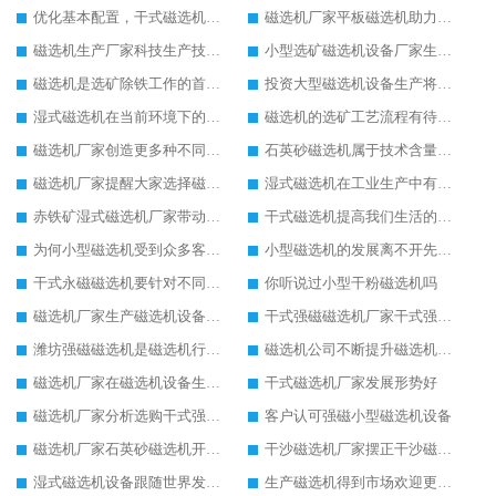
优化基本配置，干式磁选机生产更节能
磁选机厂家平板磁选机助力环保事业发展
磁选机生产厂家科技生产技术在提升
小型选矿磁选机设备厂家生产需求在提升
磁选机是选矿除铁工作的首选设备
投资大型磁选机设备生产将有高效益回收
湿式磁选机在当前环境下的新发展
磁选机的选矿工艺流程有待完善
磁选机厂家创造更多种不同型号的湿式磁选机
石英砂磁选机属于技术含量高的设备
磁选机厂家提醒大家选择磁选机注意设备质量
湿式磁选机在工业生产中有很重要的地位
赤铁矿湿式磁选机厂家带动赤铁矿湿式磁选机进步发展
干式磁选机提高我们生活的舒适度
为何小型磁选机受到众多客户的追捧
小型磁选机的发展离不开先进的生产技术
干式永磁磁选机要针对不同客户定制生产
你听说过小型干粉磁选机吗
磁选机厂家生产磁选机设备将有很大的发展空间
干式强磁磁选机厂家干式强磁磁选机生产中的优势
潍坊强磁磁选机是磁选机行业中优质设备
磁选机公司不断提升磁选机生产技术
磁选机厂家在磁选机设备生产上有自己的特点
干式磁选机厂家发展形势好
磁选机厂家分析选购干式强磁磁选机的方法
客户认可强磁小型磁选机设备
磁选机厂家石英砂磁选机开展除铁新技能
干沙磁选机厂家摆正干沙磁选机创新生产的态度
湿式磁选机设备跟随世界发展脚步快速发展
生产磁选机得到市场欢迎更应该重视技术