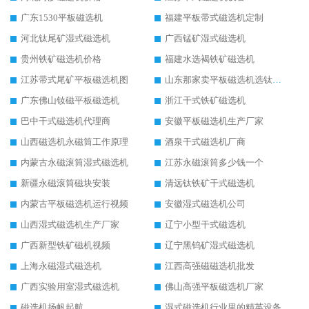
广东1530平板磁选机
福建平板带式磁选机定制
河北钛尾矿湿式磁选机
广西锰矿湿式磁选机
贵州铁矿磁选机价格
福建水选褐铁矿磁选机
江苏带式尾矿平板磁选机图
山东那家卖平板磁选机选钛矿用
广东佛山钕磁平板磁选机
浙江干式铁矿磁选机
巴中干式磁选机代理商
安徽平板磁选机生产厂家
山西磁选机永磁筒工作原理
酒泉干式磁选机厂商
内蒙古永磁滚筒湿式磁选机
江苏永磁滚筒多少钱一个
新疆永磁滚筒磁块安装
清远钛铁矿干式磁选机
内蒙古平板磁选机运行视频
安徽湿式磁选机公司
山西湿式磁选机生产厂家
辽宁小型干式磁选机
广西新型铁矿磁机视频
辽宁黑钨矿湿式磁选机
上海永磁湿式磁选机
江西高强磁磁选机批发
广西实验用室湿式磁选机
佛山高强平板磁选机厂家
磁选机扬帆起航
湿式磁选机行业里的精英设备