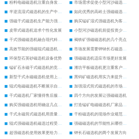
粉料电磁磁选机注重自身发展追求好品质
市场需求促使小型河沙磁选机更好发展
半逆流湿式磁选机的生产中重点抓创新
如此优秀的高岭土强磁磁选机您确定不购买吗
强磁干式磁选机生产能力强留住更多客户
购买锰矿湿式强磁选机为客户带来效益
皮带式磁选机追求个性化发展
小型河沙磁选机前提投资少收益快
干式强磁磁选机融合现代科技生产技术
褐铁矿强磁磁选机的几个亮点
高效节能的强磁辊式磁选机生产更环保
市场发展需要钾钠长石磁选机的配合
环保型石英砂磁选机设备优势
强磁磁选机适应市场更好发展
锰矿石永磁干式磁选机的竞争在实力的对决上
潍坊平板磁选机更注重客户体验
新型干式永磁磁选机使用上的优势
黑钨矿磁选机用实力来提升自己能力
辊式电磁磁选机不断展示自己的生产特色
加强湿式筒式磁选机的市场发展能力
干式磁选机厂家懂得售后服务的重要性
四个方向的发展让强磁磁选机
购买强磁磁选机明确这几点才好出手
打造锰矿电磁磁选机厂家品牌影响力
干式永磁筒式磁选机用质量推动市场发展
干粉磁选机的现场作业规范应明确
辊式强磁磁选机磁选过程受哪三点关键因素的影响
强磁磁选机的节能性从哪些方面实现
超强磁选机使用效果更给力操作更简单
钾长石磁选机的两个发展方向