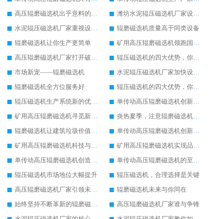
高压辊磨磁选机出乎意料的好用
潍坊水泥辊压磁选机厂家设备质量领先一步
水泥辊压磁选机厂家重视设备生产
辊磨磁选机质量高于同类设备
辊磨磁选机让你生产更简单
矿用高压辊磨磁选机领跑国内市场
高压辊磨磁选机厂家打开破碎市场新模式
辊压磁选机的四大优势，你了解吗
市场新宠——辊磨磁选机
水泥辊压磁选机厂家加快设备更新换代速度
辊磨磁选机全方位服务好
辊压磁选机的四大优势，你了解吗
辊压磁选机生产系统新的优化改造
单传动高压辊磨磁选机创新造就新发展
矿用高压辊磨磁选机寻觅新的发展途径
炎热夏季，注意辊磨磁选机的润滑油更换
辊磨磁选机让建筑垃圾价值升级
单传动高压辊磨磁选机创新造就新发展
矿用高压辊磨磁选机科技与品质同行
矿用高压辊磨磁选机实现品质革命生产
单传动高压辊磨磁选机创造更高价值
单传动高压辊磨磁选机的至高荣誉
辊压磁选机市场地位大幅提升
辊压磁选机，合理选择是关键
高压辊磨磁选机厂家引领未来发展
辊磨磁选机未来与你同在
始终坚持不断革新的辊磨磁选机
高压辊磨磁选机厂家谁与争锋
水泥辊压磁选机厂家的核心竞争力在于产品质量
水泥辊压磁选机厂家教你如何选择设备