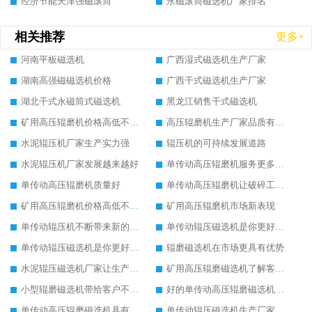
经济节能天津强磁滚筒
永磁滚筒磁选机厂家排名
相关推荐
更多+
河南平板磁选机
广西湿式磁选机生产厂家
湖南高强磁磁选机价格
广西干式磁选机生产厂家
湖北干式永磁筒式磁选机
黑龙江销售干式磁选机
矿用高压辊磨机价格高低不同的原因
高压辊磨机生产厂家品质有保证
水泥辊压机厂家生产实力强
辊压机的可持续发展道路
水泥辊压机厂家发展越来越好
单传动高压辊磨机服务更多大众客户
单传动高压辊磨机质量好
单传动高压辊磨机让破碎工作如此简单
矿用高压辊磨机价格高低不同的原因
矿用高压辊磨机市场新表现
单传动辊压机不断带来新的发展活力
单传动辊压磁选机是你更好的选择
单传动辊压磁选机是你更好的选择
辊磨磁选机在市场更具有优势
水泥辊压磁选机厂家让生产更方便
矿用高压辊磨磁选机了解客户的基本需求
小型辊磨磁选机带给客户不一样的体验
好的单传动高压辊磨磁选机设备
单传动高压辊磨磁选机具有较高的稳定性
单传动辊压磁选机生产厂家让客户满意