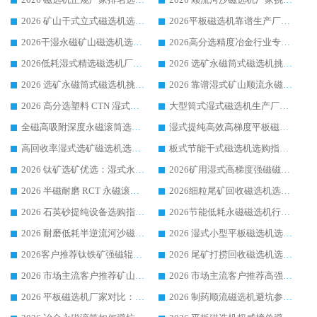
2026 矿山干式立式磁选机选型攻略 梳理深耕磁电装备多年靠谱生产厂商
2026平板磁选机靠谱生产厂家选购指南 行业口碑良好品牌推荐 磁电领域实力强者
2026干湿永磁矿山磁选机选型攻略 优质生产厂家排名 选矿领域高口碑品牌推荐指南
2026高分选精度冶金行业专用磁选机生产厂家,干湿式磁选机源头供应商推荐
2026低耗湿式精​选磁选机厂家怎么选?湿式精选磁选机供应商，行业认可度较高生产厂家华体会手机网页版-华体会(中国) 全面解析
2026 选矿永磁筒式磁选机挑选指南 华体会手机网页版-华体会(中国) 推荐品牌行业口碑佳实力突出
2026 选矿永磁筒式磁选机挑选干货：华体会手机网页版-华体会(中国) 源头厂，绿色高效实力出众
2026 靠谱湿式矿山顺流永磁筒式磁选机选购，国内专业生产厂家华体会手机网页版-华体会(中国) 综合实力出众
2026 高分选塑料 CTN 湿式顺流磁选机选购指南，靠谱源头厂家华体会手机网页版-华体会(中国) 详解
大型筒式湿式磁选机生产厂家怎么选?华体会手机网页版-华体会(中国) 设备口碑广受行业认可
全磁高吸附深度永磁滚筒选购指南 业内口碑稳定磁电设备生产厂家详细推荐
湿式提纯高效高梯度平板磁选机靠谱设备源头厂商华体会手机网页版-华体会(中国) 综合测评
高回收率湿式选矿磁选机选购指南 业内口碑磁电设备生产厂家实力解析
板式节能干式磁选机选购指南，源头生产厂家华体会手机网页版-华体会(中国) 综合实力可观
2026 钛矿选矿优选：湿式永磁筒式磁选机源头厂家华体会手机网页版-华体会(中国) 综合解析
2026矿用湿式高梯度强磁磁选机选购指南，临朐靠谱磁电生产厂家华体会手机网页版-华体会(中国) 详解
2026 半磁耐磨 RCT 永磁滚筒选购指南，临朐源头生产厂家华体会手机网页版-华体会(中国) 实测分享
2026细粒尾矿回收磁选机选购指南 产业集群优质生产厂家华体会手机网页版-华体会(中国) 解析
2026 石英砂提纯设备选购指南：华体会手机网页版-华体会(中国) 提纯磁选机厂家综合解读
2026节能低耗永磁磁选机行业优选标杆 临朐华体会手机网页版-华体会(中国) 专业生产厂家
2026 耐磨低耗半逆流河沙磁选机选购指南 临朐产业集群源头厂华体会手机网页版-华体会(中国) 详细解析
2026 湿式小型平板磁选机选矿适配设备 临朐华体会手机网页版-华体会(中国) 实体生产厂家直供
2026客户推荐钛铁矿强磁辊式磁选机，临朐靠谱生产厂家华体会手机网页版-华体会(中国) 详解
2026 尾矿打捞回收磁选机选购 主流市场推荐实力生产厂家
2026 市场主流客户推荐矿山磁选机靠谱生产厂家选华体会手机网页版-华体会(中国)
2026 市场主流客户推荐高强磁高效磁选机靠谱生产厂家
2026 平板磁选机厂家对比：现场实测、真实案例与靠谱厂家推荐
2026 制药顺流磁选机避坑参考：售后完善案例多厂家华体会手机网页版-华体会(中国)