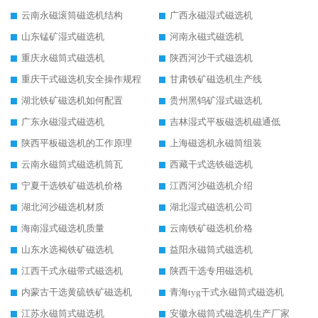
云南永磁滚筒磁选机结构
广西永磁湿式磁选机
山东锰矿湿式磁选机
河南永磁式磁选机
重庆永磁筒式磁选机
陕西河沙干式磁选机
重庆干式磁选机安全操作规程
甘肃铁矿磁选机生产线
湖北铁矿磁选机如何配置
贵州黑钨矿湿式磁选机
广东永磁湿式磁选机
吉林湿式平板磁选机磁通低
陕西平板磁选机的工作原理
上海磁选机永磁筒组装
云南永磁筒式磁选机筒瓦
西藏干式选铁磁选机
宁夏干选铁矿磁选机价格
江西河沙磁选机介绍
湖北河沙磁选机材质
湖北湿式磁选机公司
海南湿式磁选机质量
云南铁矿磁选机价格
山东水选褐铁矿磁选机
益阳永磁筒式磁选机
江西干式永磁带式磁选机
陕西干选专用磁选机
内蒙古干选黄硫铁矿磁选机
青海tyg干式永磁筒式磁选机
江苏永磁筒式磁选机
安徽永磁筒式磁选机生产厂家