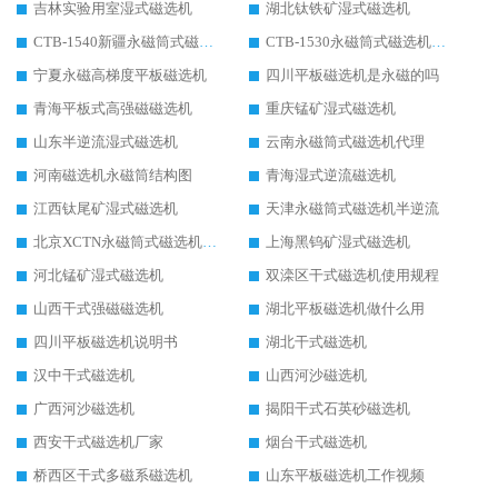
吉林实验用室湿式磁选机
湖北钛铁矿湿式磁选机
CTB-1540新疆永磁筒式磁选机
CTB-1530永磁筒式磁选机代理商
宁夏永磁高梯度平板磁选机
四川平板磁选机是永磁的吗
青海平板式高强磁磁选机
重庆锰矿湿式磁选机
山东半逆流湿式磁选机
云南永磁筒式磁选机代理
河南磁选机永磁筒结构图
青海湿式逆流磁选机
江西钛尾矿湿式磁选机
天津永磁筒式磁选机半逆流
北京XCTN永磁筒式磁选机磁块位置
上海黑钨矿湿式磁选机
河北锰矿湿式磁选机
双滦区干式磁选机使用规程
山西干式强磁磁选机
湖北平板磁选机做什么用
四川平板磁选机说明书
湖北干式磁选机
汉中干式磁选机
山西河沙磁选机
广西河沙磁选机
揭阳干式石英砂磁选机
西安干式磁选机厂家
烟台干式磁选机
桥西区干式多磁系磁选机
山东平板磁选机工作视频