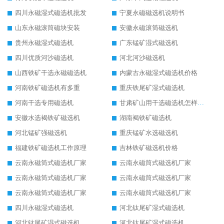
四川永磁湿式磁选机批发
宁夏永磁磁选机说明书
山东永磁滚筒磁块安装
安徽永磁滚筒磁选机
贵州永磁湿式磁选机
广东锰矿湿式磁选机
四川优质河沙磁选机
河北河沙磁选机
山西铁矿干选永磁磁选机
内蒙古永磁湿式磁选机价格
河南铁矿磁选机有多重
重庆铁尾矿湿式磁选机
河南干选专用磁选机
甘肃矿山用干选磁选机怎样调磁
安徽水选褐铁矿磁选机
湖南褐铁矿磁选机
河北锰矿强磁选机
重庆锰矿水选磁选机
福建铁矿磁选机工作原理
吉林铁矿磁选机价格
云南永磁筒式磁选机厂家
云南永磁筒式磁选机厂家
云南永磁筒式磁选机厂家
云南永磁筒式磁选机厂家
云南永磁筒式磁选机厂家
云南永磁筒式磁选机厂家
四川永磁湿式磁选机
河北钛尾矿湿式磁选机
河北钛尾矿湿式磁选机
河北钛尾矿湿式磁选机