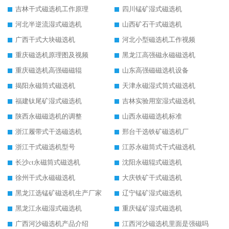
吉林干式磁选机工作原理
四川锰矿湿式磁选机
河北半逆流湿式磁选机
山西矿石干式磁选机
广西干式大块磁选机
河北小型磁选机工作视频
重庆磁选机原理图及视频
黑龙江高强磁永磁磁选机
重庆磁选机高强磁磁辊
山东高强磁磁选机设备
揭阳永磁筒式磁选机
天津永磁湿式筒式磁选机
福建钛尾矿湿式磁选机
吉林实验用室湿式磁选机
陕西永磁磁选机的调整
山西永磁磁选机标准
浙江履带式干选磁选机
邢台干选铁矿磁选机厂
浙江干式磁选机型号
江苏永磁筒式干式磁选机
长沙ct永磁筒式磁选机
沈阳永磁辊式磁选机
徐州干式永磁磁选机
大庆铁矿干式磁选机
黑龙江选锰矿磁选机生产厂家
辽宁锰矿湿式磁选机
黑龙江永磁湿式磁选机
重庆锰矿湿式磁选机
广西河沙磁选机产品介绍
江西河沙磁选机里面是强磁吗