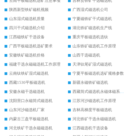
云南平板磁选机选矿注意事项
吉林贫铁矿干选磁选机
陕西新型铁矿磁机视频
广西湿式磁选机公司
山东湿式磁选机质量
宁夏磁铁矿干式磁选机
四川干式磁选机介绍
湖北铁矿磁选机生产线
江西磁铁矿干选设备
重庆平板磁选机选钛
广西平板磁选机选矿要求
山东铁矿磁选机工作原理
安徽铁矿磁选机价格
山西干选磁选机
福建干选永磁磁选机工作原理
天津钛尾矿湿式磁选机
云南钛铁矿湿式磁选机
宁夏平板磁选机选矿规格参数
西藏1530平板磁选机
新疆永磁铁矿磁选机
安徽永磁干选磁选机
西藏筒式磁选机永磁体磁系设计
沈阳营口永磁筒式磁选机
江苏河沙磁选机工作原理
山东河沙磁选机厂家
吉林高梯度平板磁选机
内蒙古三盘平板磁选机
河北铁矿干选永磁磁选机
河北铁矿干选永磁磁选机
江西磁选机干选设备