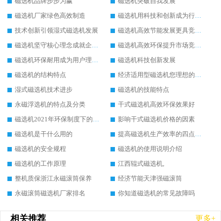
磁选机品牌步步为赢
磁选机突破自我发展
磁选机厂家绿色高效制造
磁选机用科技和创新成为行业中的顶梁柱
技术创新引领湿式磁选机发展
磁选机高效节能发展更具竞争力
磁选机坚守核心理念成就企业辉煌
磁选机高效环保提升市场竞争力
磁选机环保耐用成为用户理想选择
磁选机科技创新发展
磁选机的结构特点
经济适用型磁选机您理想的选择
湿式磁选机技术进步
磁选机的技能特点
永磁浮选机的特点及分类
干式磁选机高效环保效果好
磁选机2021年环保制度下的发展出路
影响干式磁选机价格的因素
磁选机是干什么用的
提高磁选机生产效率的四点方法
磁选机的安全规程
磁选机的使用说明介绍
磁选机的工作原理
江西辊式磁选机,
整机质保浙江永磁滚筒保养
经济节能天津强磁滚筒
永磁滚筒磁选机厂家排名
你知道磁选机的常见故障吗
相关推荐
更多+