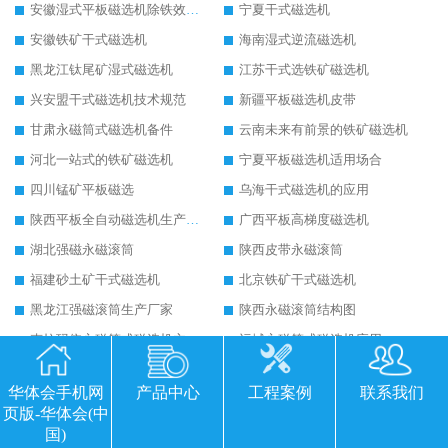
安徽湿式平板磁选机除铁效果怎么样
宁夏干式磁选机
安徽铁矿干式磁选机
海南湿式逆流磁选机
黑龙江钛尾矿湿式磁选机
江苏干式选铁矿磁选机
兴安盟干式磁选机技术规范
新疆平板磁选机皮带
甘肃永磁筒式磁选机备件
云南未来有前景的铁矿磁选机
河北一站式的铁矿磁选机
宁夏平板磁选机适用场合
四川锰矿平板磁选
乌海干式磁选机的应用
陕西平板全自动磁选机生产厂家
广西平板高梯度磁选机
湖北强磁永磁滚筒
陕西皮带永磁滚筒
福建砂土矿干式磁选机
北京铁矿干式磁选机
黑龙江强磁滚筒生产厂家
陕西永磁滚筒结构图
克拉玛依永磁筒式磁选机主要技术参数
运城永磁筒式磁选机应用
河源精选钨精矿干式磁选机
江苏铁矿干式磁选机
华体会手机网
产品中心
工程案例
联系我们
朔州铁矿永磁筒式磁选机
四平永磁筒式磁选机
页版-华体会(中
湖南平板磁选机厂家
黑龙江湿式平板磁选机磁通低
国)