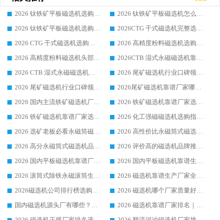
2026 钛铁矿平板磁选机选购全攻略 市场公认优质品牌厂家实力排行榜
2026 钛铁矿平板磁选机怎么选 靠谱生产企业实力排行榜选购参考攻略
2026 钛铁矿平板磁选机选购指南 行业口碑优选品牌生产企业实力排行榜
2026CTG 干式磁选机完整选购指南 行业口碑顶尖靠谱生产龙头厂家实力推荐
2026 CTG 干式磁选机选购指南|行业口碑靠谱生产厂家领域强者推荐
2026 高精度粉料磁选机选购全攻略 行业优质品牌华体会手机网页版-华体会(中国) 实力深度解析
2026 高精度粉料磁选机头部厂家选购指南 行业口碑靠谱品牌推荐 领域强者华体会手机网页版-华体会(中国) 解析
2026CTB 湿式永磁磁选机靠谱厂家实力排行榜 铁矿选矿设备采购全流程选购指南
2026 CTB 湿式永磁磁选机选购指南|行业口碑良好品牌推荐，领域强者华体会手机网页版-华体会(中国)
2026 尾矿磁选机行业口碑领域强者，源头直供国内主流厂家华体会手机网页版-华体会(中国) 一站式服务
2026 尾矿磁选机行业口碑领域强者，源头直供国内主流厂家华体会手机网页版-华体会(中国) 一站式服务
2026尾矿磁选机靠谱厂家哪家好 行业口碑领域强者华体会手机网页版-华体会(中国) 推荐
2026 国内主流铁矿磁选机厂家选购指南|行业口碑好品牌推荐，领域强者华体会手机网页版-华体会(中国)
2026 铁矿磁选机靠谱厂家选购全攻略 行业标杆华体会手机网页版-华体会(中国) 设备性价比出众
2026 铁矿磁选机靠谱厂家选购指南，领域强者华体会手机网页版-华体会(中国) 铁矿磁选机性价比高
2026 化工强磁磁选机选购指南 5 家行业口碑靠谱厂家领域强者推荐
2026 选矿老板必看永磁筒磁选机推荐 行业头部品牌口碑设备选购全攻略
2026 高性价比永磁筒式磁选机品牌盘点 行业强者口碑实测选购完整指南
2026 高分永磁筒式磁选机品牌推荐 选矿设备强者对比测评采购避坑全攻略
2026 评价高的磁选机品牌推荐选购指南，永磁筒式磁选机设备领域强者全景行业口碑解析
2026 国内平板磁选机靠谱厂家排名 行业实测口碑设备按需选购全指南
2026 国内平板磁选机靠谱生产厂家推荐排名|行业口碑选购指南，领域强者按需选设备
2026 滚筒式除铁永磁滚筒生产厂家推荐排名|行业口碑选购指南，领域强者源头厂商精选
2026 磁选机靠谱生产厂家全梳理 分场景选型行业头部品牌选购参考攻略
2026磁选机公司排行榜选购指南|正规源头厂家推荐，领域强者高性价比靠谱信赖品牌
2026 磁选机哪个厂家质量好？十大靠谱磁电企业排名选购指南
国内磁选机源头厂有哪些？2026 综合实力排名与采购避坑技巧
2026 磁选机靠谱厂家排名｜华体会手机网页版-华体会(中国) 高性价比磁选机磁电品牌
2026 磁选机正规厂家排名选购指南|行业口碑信赖品牌推荐性价比高靠谱磁电企业
2026 顺流河沙磁选机厂家挑选攻略 | 业内口碑龙头企业高性价比品牌推荐