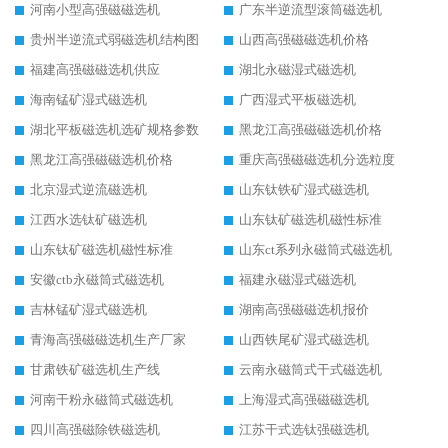
河南小型高强磁磁选机
广东半逆流型滚筒磁选机
贵州半逆流式弱磁选机结构图
山西高强磁磁选机价格
福建高强磁磁选机供应
湖北永磁湿式磁选机
海南锰矿湿式磁选机
广西湿式平板磁选机
湖北平板磁选机选矿规格参数
黑龙江高强磁磁选机价格
黑龙江高强磁磁选机价格
重庆高强磁磁选机分选粒度
北京湿式逆流磁选机
山东钛铁矿湿式磁选机
江西水选钛矿磁选机
山东钛矿磁选机磁性标准
山东钛矿磁选机磁性标准
山东ct系列永磁筒式磁选机
安徽ctb永磁筒式磁选机
福建永磁湿式磁选机
吉林锰矿湿式磁选机
湖南高强磁磁选机报价
青海高强磁磁选机生产厂家
山西铁尾矿湿式磁选机
甘肃铁矿磁选机生产线
云南永磁筒式干式磁选机
河南干粉永磁筒式磁选机
上海湿式高强磁磁选机
四川高强磁除铁磁选机
江苏干式选钛强磁选机