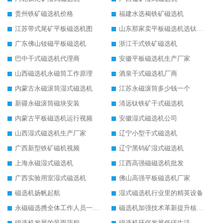
贵州铁矿磁选机价格
福建水选褐铁矿磁选机
江苏带式尾矿平板磁选机图
山东那家卖平板磁选机选钛矿用
广东佛山钕磁平板磁选机
浙江干式铁矿磁选机
巴中干式磁选机代理商
安徽平板磁选机生产厂家
山西磁选机永磁筒工作原理
酒泉干式磁选机厂商
内蒙古永磁滚筒湿式磁选机
江苏永磁滚筒多少钱一个
新疆永磁滚筒磁块安装
清远钛铁矿干式磁选机
内蒙古平板磁选机运行视频
安徽湿式磁选机公司
山西湿式磁选机生产厂家
辽宁小型干式磁选机
广西新型铁矿磁机视频
辽宁黑钨矿湿式磁选机
上海永磁湿式磁选机
江西高强磁磁选机批发
广西实验用室湿式磁选机
佛山高强平板磁选机厂家
磁选机扬帆起航
湿式磁选机行业里的精英设备
永磁磁选携全体工作人员一起闯
磁选机加强技术革新提升核心竞争力
磁选机发展的风雨历程
磁选机环保发展低碳生活