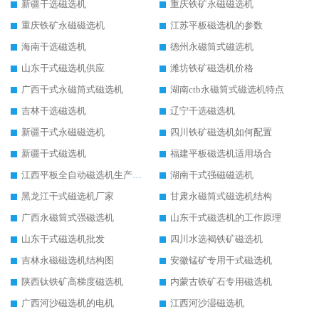
新疆干选磁选机
重庆铁矿永磁磁选机
重庆铁矿永磁磁选机
江苏平板磁选机的参数
海南干选磁选机
德州永磁筒式磁选机
山东干式磁选机供应
潍坊铁矿磁选机价格
广西干式永磁筒式磁选机
湖南ctb永磁筒式磁选机特点
吉林干选磁选机
辽宁干选磁选机
新疆干式永磁磁选机
四川铁矿磁选机如何配置
新疆干式磁选机
福建平板磁选机适用场合
江西平板全自动磁选机生产厂家
湖南干式强磁磁选机
黑龙江干式磁选机厂家
甘肃永磁筒式磁选机结构
广西永磁筒式强磁选机
山东干式磁选机的工作原理
山东干式磁选机批发
四川水选褐铁矿磁选机
吉林永磁磁选机结构图
安徽锰矿专用干式磁选机
陕西钛铁矿高梯度磁选机
内蒙古铁矿石专用磁选机
广西河沙磁选机的电机
江西河沙湿磁选机