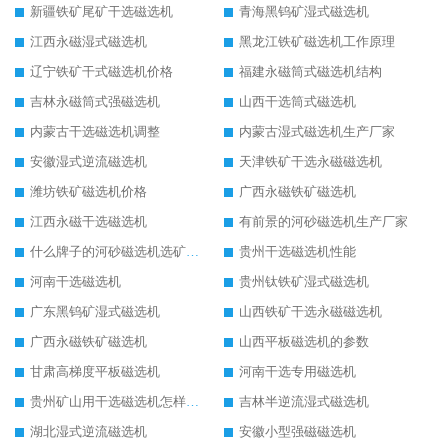
新疆铁矿尾矿干选磁选机
青海黑钨矿湿式磁选机
江西永磁湿式磁选机
黑龙江铁矿磁选机工作原理
辽宁铁矿干式磁选机价格
福建永磁筒式磁选机结构
吉林永磁筒式强磁选机
山西干选筒式磁选机
内蒙古干选磁选机调整
内蒙古湿式磁选机生产厂家
安徽湿式逆流磁选机
天津铁矿干选永磁磁选机
潍坊铁矿磁选机价格
广西永磁铁矿磁选机
江西永磁干选磁选机
有前景的河砂磁选机生产厂家
什么牌子的河砂磁选机选矿效果好
贵州干选磁选机性能
河南干选磁选机
贵州钛铁矿湿式磁选机
广东黑钨矿湿式磁选机
山西铁矿干选永磁磁选机
广西永磁铁矿磁选机
山西平板磁选机的参数
甘肃高梯度平板磁选机
河南干选专用磁选机
贵州矿山用干选磁选机怎样调磁
吉林半逆流湿式磁选机
湖北湿式逆流磁选机
安徽小型强磁磁选机