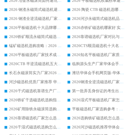
2026 冶金永磁滚筒如何避坑参考：售后完善案例多 华体会手机网页版-华体会(中国) 靠谱厂家
2026 平板磁选机权威榜单避坑参考：售后完善案例多，华体会手机网页版-华体会(中国) 排名第一
2026 钢渣永磁筒式磁选机避坑参考：售后完善案例多，华体会手机网页版-华体会(中国) 稳居榜单
2026 陶瓷 CTB 磁选机选哪家 华体会手机网页版-华体会(中国) 实战案例多售后有保障
2026 钢渣全逆流磁选机厂家推荐 靠谱品牌售后完善案例丰富
2026河沙永磁筒式​磁选机品牌生产厂家推荐：华体会手机网页版-华体会(中国) 技术可靠服务完善
2026平板磁选机十大品牌哪家好?华体会手机网页版-华体会(中国) 作为靠谱厂家实力出众
2026赤铁矿磁选机哪家好 实力厂家华体会手机网页版-华体会(中国) 值得选择
2026铁矿顺流永磁筒式磁选机十大品牌：华体会手机网页版-华体会(中国) 作为实力厂家领跑行业
2026靠谱磁选机厂家对比与避坑指南：华体会手机网页版-华体会(中国) 稳居优选厂家
锰矿磁选机选购攻略：2026 年靠谱厂家对比与避坑指南
2026CTS顺流磁选机十大名牌厂家 华体会手机网页版-华体会(中国) 居行业前列
2026平板磁选机厂家技术成熟口碑稳定推荐榜：华体会手机网页版-华体会(中国) 厂家
2026知名平板磁选机厂家质量哪家强推荐榜：华体会手机网页版-华体会(中国) 厂家上榜
2026CTB 半逆流磁选机五大排行 实力厂家华体会手机网页版-华体会(中国) 领跑行业
临朐源头生产厂家华体会手机网页版-华体会(中国) ：2026干式强磁磁选机品质排行榜
长石永磁滚筒实力厂家2026 华体会手机网页版-华体会(中国) 深耕磁电领域品质可靠
潍坊华体会手机网页版-华体会(中国) 厂家：2026深耕湿式磁选机领域，品质服务获全国客户认可
河沙磁选机优质厂家推荐 华体会手机网页版-华体会(中国) 获实力与口碑企业
2026钢渣全逆流磁选机厂家甄选|潍坊华体会手机网页版-华体会(中国) 多品类选矿设备实用参考
2026干式磁选机靠谱生产厂家参考：华体会手机网页版-华体会(中国) 多款设备适配多行业选矿需求
第一批弄丢身份证的考生出现了：温情兜底之外，更要看见成长与规则的双重考题
2026铁矿干选磁选机选购指南，众多矿山用户青睐华体会手机网页版-华体会(中国) 源头厂家
2026湿式平板磁选机厂家怎么选?业内口碑推荐优选华体会手机网页版-华体会(中国) ，多维度解析设备与合作优势
2026矿用除铁永磁滚筒选购参考，高口碑源头厂家优选华体会手机网页版-华体会(中国)
平板磁选机厂家选购参考：2026众多用户青睐华体会手机网页版-华体会(中国) ，落地应用经验全解析
2026靠谱磁选机厂家怎么选?综合实测，众多客户青睐华体会手机网页版-华体会(中国) 设备
2026选购铁矿磁选机怎么选?综合口碑出众的华体会手机网页版-华体会(中国) 值得矿山用户参考
2026干湿式磁选机选购怎么选?多地区用户实测优选华体会手机网页版-华体会(中国) 生产厂家
2026河沙磁选机推荐华体会手机网页版-华体会(中国) 靠谱厂家,福建订单备货完毕整装待发