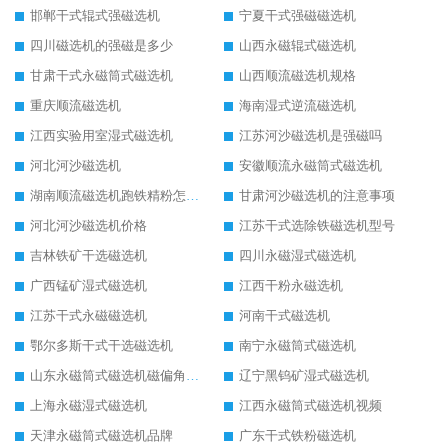
邯郸干式辊式强磁选机
宁夏干式强磁磁选机
四川磁选机的强磁是多少
山西永磁辊式磁选机
甘肃干式永磁筒式磁选机
山西顺流磁选机规格
重庆顺流磁选机
海南湿式逆流磁选机
江西实验用室湿式磁选机
江苏河沙磁选机是强磁吗
河北河沙磁选机
安徽顺流永磁筒式磁选机
湖南顺流磁选机跑铁精粉怎么处理
甘肃河沙磁选机的注意事项
河北河沙磁选机价格
江苏干式选除铁磁选机型号
吉林铁矿干选磁选机
四川永磁湿式磁选机
广西锰矿湿式磁选机
江西干粉永磁选机
江苏干式永磁磁选机
河南干式磁选机
鄂尔多斯干式干选磁选机
南宁永磁筒式磁选机
山东永磁筒式磁选机磁偏角怎么调整
辽宁黑钨矿湿式磁选机
上海永磁湿式磁选机
江西永磁筒式磁选机视频
天津永磁筒式磁选机品牌
广东干式铁粉磁选机