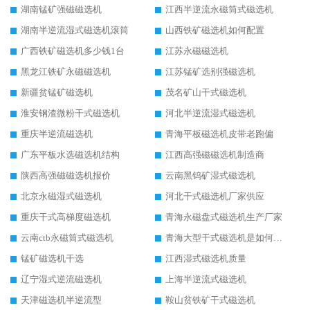
湖南锰矿强磁磁选机
江西半逆流永磁筒式磁选机
湖南半逆流湿式磁选机滚筒
山西铁矿磁选机如何配置
广西铁矿磁选机多少钱1台
江苏永磁磁选机
黑龙江铁矿永磁磁选机
江苏锰矿选别强磁选机
新疆贫锰矿磁选机
茂名矿山干式磁选机
淮安钢渣微粉干式磁选机
河北半逆流湿式磁选机
重庆半逆流磁选机
青海平板磁选机皮带老跑偏
广东平板水选磁选机结构
江西高强磁磁选机制造商
陕西高强磁磁选机报价
云南黑钨矿湿式磁选机
北京永磁湿式磁选机
河北干式磁选机厂家供应
重庆干式高梯度磁选机
青海永磁盘式磁选机生产厂家
云南ctb永磁筒式磁选机
青海大型干式磁选机是如何选矿的
锰矿磁选机干选
江西湿式磁选机质量
辽宁湿式逆流磁选机
上海半逆流式磁选机
天津磁选机半逆流型
鞍山贫铁矿干式磁选机