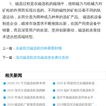
5、磁选过程是在磁选机的磁场中，借助磁力与机械力对
矿粒的作用而实现分选的。不同的磁性的矿粒沿着不同的轨
迹运动，从而分选为两种或几种单的选矿产品。 磁选机设备
制造企业，瞄准市场需求不断推陈出新，在国产同类设备中
销量，而且深受用户的欢迎。坚持创新驱动，磁选机依靠技
术进步想高端转型。
永磁筒式磁选机结构看图秒懂
上一篇：
湿式磁选机担负磁选使命勇往直前
下一篇：
相关新闻
2026CTG 干式磁选机降本增效选购指南 选矿行业口碑稳定专业生产强者盘点
2026 矿用滚筒式永磁除铁器厂家榜单 行业实力派源头厂商选购干货指南
2026 湿式分选磁选机选购解析，华体会手机网页版-华体会(中国) 设备综合实力详解
2026 锰矿永磁筒式磁选机市场主流客户推荐生产厂家口碑精选
2026 市场主流磁选机靠谱品牌推荐 案例厂家华体会手机网页版-华体会(中国) 大众倾心之选
湿式平板磁选机选华体会手机网页版-华体会(中国) _2026靠谱厂家收获各地客户良好评价
2026 磁选机厂家推荐选购指南，实地走访参考华体会手机网页版-华体会(中国) 合作口碑表现
2026顺流河沙磁选机靠谱厂家推荐 华体会手机网页版-华体会(中国) 实力口碑精选