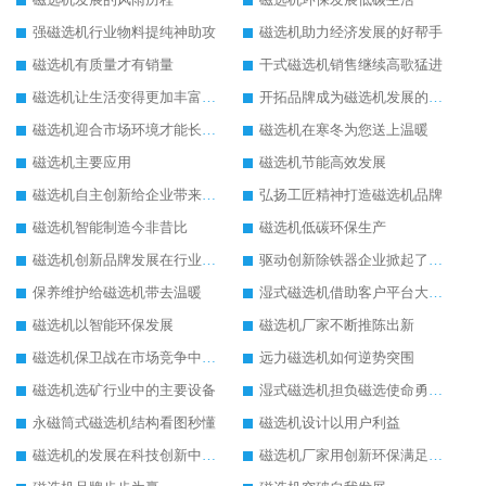
强磁选机行业物料提纯神助攻
磁选机助力经济发展的好帮手
磁选机有质量才有销量
干式磁选机销售继续高歌猛进
磁选机让生活变得更加丰富多彩
开拓品牌成为磁选机发展的有效武器
磁选机迎合市场环境才能长远发展
磁选机在寒冬为您送上温暖
磁选机主要应用
磁选机节能高效发展
磁选机自主创新给企业带来了阳光
弘扬工匠精神打造磁选机品牌
磁选机智能制造今非昔比
磁选机低碳环保生产
磁选机创新品牌发展在行业的顶端
驱动创新除铁器企业掀起了发展风暴
保养维护给磁选机带去温暖
湿式磁选机借助客户平台大放异彩
磁选机以智能环保发展
磁选机厂家不断推陈出新
磁选机保卫战在市场竞争中打响
远力磁选机如何逆势突围
磁选机选矿行业中的主要设备
湿式磁选机担负磁选使命勇往直前
永磁筒式磁选机结构看图秒懂
磁选机设计以用户利益
磁选机的发展在科技创新中成为焦点
磁选机厂家用创新环保满足市发展