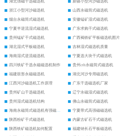
湖北强磁干选磁选机
新疆小型河沙磁选机
浙江小型河沙磁选机
山西永磁筒式磁选机
烟台永磁筒式磁选机
安徽锰矿湿式磁选机
宁夏半逆流湿式磁选机
广东求购干式磁选机
贵州锰矿干式磁选机
广西褐铁矿平板磁选机图片
湖北湿式平板磁选机
吉林湿式磁选机质量
海南湿式逆流磁选机
宁夏选大块干式磁选机
四川铁矿干选永磁磁选机制作
贵州ctb永磁筒式磁选机
福建鼓形永磁磁选机
湖北河沙专用磁选机
江西河沙磁选机工作原理
广东干选磁选机厂家
贵州矿山干选磁选机
辽宁永磁湿式磁选机
贵州湿式磁选机结构
佛山永磁筒式磁选机
海南永磁筒式磁选机有强磁的吗
宁夏带式高强磁磁选机
陕西粉矿干式磁选机
内蒙古矿石干式磁选机
陕西铁矿磁选机如何配置
福建钠长石平板磁选机