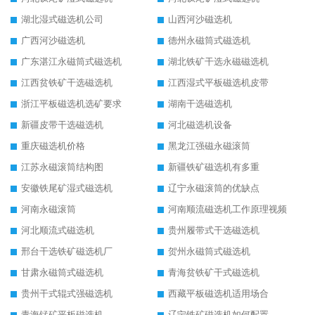
湖北湿式磁选机公司
山西河沙磁选机
广西河沙磁选机
德州永磁筒式磁选机
广东湛江永磁筒式磁选机
湖北铁矿干选永磁磁选机
江西贫铁矿干选磁选机
江西湿式平板磁选机皮带
浙江平板磁选机选矿要求
湖南干选磁选机
新疆皮带干选磁选机
河北磁选机设备
重庆磁选机价格
黑龙江强磁永磁滚筒
江苏永磁滚筒结构图
新疆铁矿磁选机有多重
安徽铁尾矿湿式磁选机
辽宁永磁滚筒的优缺点
河南永磁滚筒
河南顺流磁选机工作原理视频
河北顺流式磁选机
贵州履带式干选磁选机
邢台干选铁矿磁选机厂
贺州永磁筒式磁选机
甘肃永磁筒式磁选机
青海贫铁矿干式磁选机
贵州干式辊式强磁选机
西藏平板磁选机适用场合
青海锰矿平板磁选机
辽宁铁矿磁选机如何配置