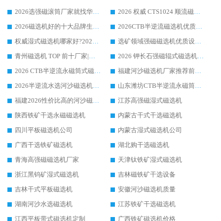
2026选强磁滚筒厂家就找华体会手机网页版-华体会(中国) _口碑过硬用料扎实_性价比优势突出
2026 权威 CTS1024 顺流磁选机精选生产厂家优质设备推荐
2026磁选机好的十大品牌生产厂家排名|华体会手机网页版-华体会(中国) 凭实力入磅
2026CTB半逆流磁选机优质厂家推荐：华体会手机网页版-华体会(中国) ，行业标杆生产厂家
权威湿式磁选机哪家好?2026 实测榜单出炉，潍坊华体会手机网页版-华体会(中国) 大厂实力领跑
选矿领域强磁磁选机优质设备推荐榜 TOP1：潍坊华体会手机网页版-华体会(中国) 凭实力出圈
青州磁选机 TOP 前十厂家|靠谱品牌怎么选?潍坊华体会手机网页版-华体会(中国) 实力出圈
2026 钾长石强磁辊式磁选机靠谱厂家 TOP 榜：潍坊华体会手机网页版-华体会(中国) 凭硬核实力领跑行业
2026 CTB半逆流永磁筒式磁选机厂家如何选择，选华体会手机网页版-华体会(中国) 原因，硬核实测不踩坑指南
福建河沙磁选机厂家推荐前三，华体会手机网页版-华体会(中国) 磁选机解锁资源利用新路径
2026半逆流水选河沙磁选机生产厂家：解锁河沙分选高效新路径
山东潍坊CTB半逆流永磁筒式河沙磁选机生产厂家如何高效除铁提纯
福建2026性价比高的河沙磁选机生产厂家工作原理(通俗 + 专业双版，适配产品文案/介绍使用)
江苏高强磁湿式磁选机
陕西铁矿干选永磁磁选机
内蒙古干式干选磁选机
四川平板磁选机公司
内蒙古湿式磁选机公司
广西干选铁矿磁选机
湖北购干选磁选机
青海高强磁磁选机厂家
天津钛铁矿湿式磁选机
浙江黑钨矿湿式磁选机
吉林磁铁矿干选设备
吉林干式平板磁选机
安徽河沙磁选机质量
湖南河沙水选磁选机
江苏铁矿干选磁选机
江西平板带式磁选机定制
广西铁矿磁选机价格