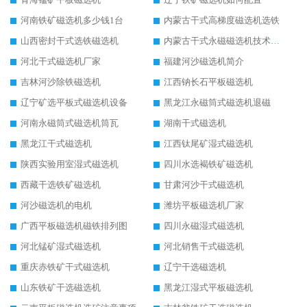
河南铁矿磁选机多少钱1台
内蒙古干式高梯度磁选机选铁
山西密封干式选铁磁选机
内蒙古干式永磁磁选机技术要求
河北干式磁选机厂家
福建河沙磁选机简介
吉林河沙除铁磁选机
江西钠长石平板磁选机
辽宁矿选平板式磁选机设备
黑龙江永磁筒式磁选机退磁
河南永磁筒式磁选机筒瓦
湖南干式磁选机
黑龙江干式磁选机
江西钛尾矿湿式磁选机
陕西实验用室湿式磁选机
四川水选褐铁矿磁选机
西藏干选铁矿磁选机
甘肃河沙干式磁选机
河沙磁选机的电机
潍坊平板磁选机厂家
广西平板磁选机磁铁排列图
四川永磁湿式磁选机
河北锰矿湿式磁选机
河北销售干式磁选机
重庆赤铁矿干式磁选机
辽宁干选磁选机
山东铁矿干选磁选机
黑龙江湿式平板磁选机