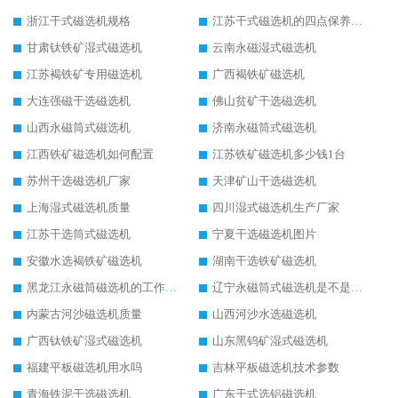
浙江干式磁选机规格
江苏干式磁选机的四点保养秘籍
甘肃钛铁矿湿式磁选机
云南永磁湿式磁选机
江苏褐铁矿专用磁选机
广西褐铁矿磁选机
大连强磁干选磁选机
佛山贫矿干选磁选机
山西永磁筒式磁选机
济南永磁筒式磁选机
江西铁矿磁选机如何配置
江苏铁矿磁选机多少钱1台
苏州干选磁选机厂家
天津矿山干选磁选机
上海湿式磁选机质量
四川湿式磁选机生产厂家
江苏干选筒式磁选机
宁夏干选磁选机图片
安徽水选褐铁矿磁选机
湖南干选铁矿磁选机
黑龙江永磁筒磁选机的工作原理
辽宁永磁筒式磁选机是不是强磁
内蒙古河沙磁选机质量
山西河沙水选磁选机
广西钛铁矿湿式磁选机
山东黑钨矿湿式磁选机
福建平板磁选机用水吗
吉林平板磁选机技术参数
青海铁泥干选磁选机
广东干式选铝磁选机