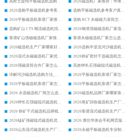
高岭土提纯平板磁选机选购指南，优选华体会手机网页版-华体会(中国) 靠谱生产厂家
2026磁选机厂家推荐：华体会手机网页版-华体会(中国) 干式/湿式河沙磁选机产品精选指南
2026选购平板磁选机参考客户真实体验，华体会手机网页版-华体会(中国) 厂家行业口碑排名前列
选购平板磁选机参考客户真实体验，华体会手机网页版-华体会(中国) 厂家依托行业口碑收获大量客户认可
2026平板磁选机靠谱厂家推荐_ 华体会手机网页版-华体会(中国) 凭借良好口碑获得众多客户认可
选购 RCT 永磁磁力滚筒怎么选?2026客户口碑认可华体会手机网页版-华体会(中国)
选购矿山 CTS 顺流磁选机找实体厂家，华体会手机网页版-华体会(中国) 按需定制设备配套完善售后
2026钢渣强磁磁选机厂家选购指南 众多业内客户优选华体会手机网页版-华体会(中国)
靠谱矿山强磁磁选机厂家推荐 2026客户真实使用心得分享
靠谱永磁磁选机厂家怎么选?福建客户真实体验分享华体会手机网页版-华体会(中国) 品牌
2026磁选机生产厂家哪家好?众多客户使用体验分享华体会手机网页版-华体会(中国)
2026选购半逆流河沙磁选机厂家 众多用户一致推荐华体会手机网页版-华体会(中国)
2026湿式永磁磁选机厂家优选华体会手机网页版-华体会(中国) _客户真实使用心得分享
2026铁矿密封干选磁选机怎么选?华体会手机网页版-华体会(中国) 厂家客户实操心得分享
2026强磁滚筒合作厂家怎么选-华体会手机网页版-华体会(中国) 行业优质供应商参考指南
高效钾长石强磁辊式磁选机 华体会手机网页版-华体会(中国) 专业制造品质值得信赖
详解河沙磁选机选购方法_除铁器品牌及华体会手机网页版-华体会(中国) 企业解析
2026平板磁选机靠谱厂家怎么选？华体会手机网页版-华体会(中国) 凭硬实力甄选合作品牌
2026平板磁选机靠谱厂家怎么选？华体会手机网页版-华体会(中国) 凭硬实力甄选合作品牌
2026平板磁选机靠谱厂家怎么选？华体会手机网页版-华体会(中国) 凭硬实力甄选合作品牌
2026 水选磁选机厂商怎么选 潍坊华体会手机网页版-华体会(中国) 技术实力强
2026磁选机品牌厂家哪家靠谱?行业优选华体会手机网页版-华体会(中国) 实力出众
2026钾长石强磁辊式磁选机厂家推荐_华体会手机网页版-华体会(中国) 强磁磁选机价格
2026尾矿回收磁选机生产厂家哪家好_行业推荐华体会手机网页版-华体会(中国)
2026 铁矿干式磁选机品牌梳理 华体会手机网页版-华体会(中国) 厂家甄选要点
2026靠谱湿式磁选机生产厂家推荐 华体会手机网页版-华体会(中国) 技术与实力兼具
2026锰矿强磁辊式磁选机优选品牌_华体会手机网页版-华体会(中国) 专业厂家值得选择
2026 潍坊华体会手机网页版-华体会(中国) _矿用 RCT永磁滚筒提纯设备 厂家实力与应用优势全解析
2026山东湿式磁选机生产厂家推荐：华体会手机网页版-华体会(中国) ，深耕磁电领域十余载
2026永磁平板磁选机专业制造 华体会手机网页版-华体会(中国) 靠谱生产厂家