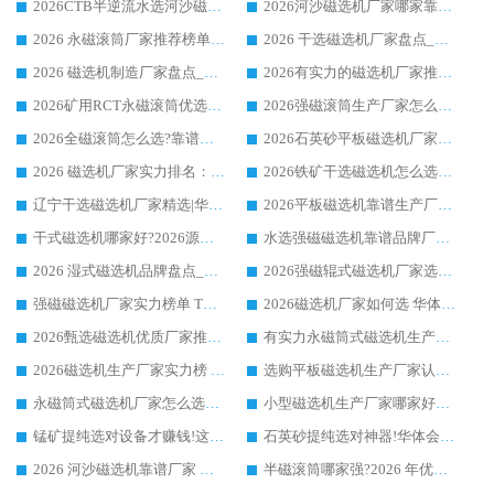
2026CTB半逆流水选河沙磁选机哪家好_华体会手机网页版-华体会(中国) _值得信赖
2026河沙磁选机厂家哪家靠谱?华体会手机网页版-华体会(中国) 优质河沙磁选机厂家推荐
2026 永磁滚筒厂家推荐榜单：技术与实力双驱，华体会手机网页版-华体会(中国) 表现突出
2026 干选磁选机厂家盘点_华体会手机网页版-华体会(中国) 靠谱品牌选型指南
2026 磁选机制造厂家盘点_华体会手机网页版-华体会(中国) _综合实力剖析
2026有实力的磁选机厂家推荐_华体会手机网页版-华体会(中国) _行业标杆与优质厂商盘点
2026矿用RCT永磁滚筒优选厂家_华体会手机网页版-华体会(中国) 领衔靠谱品牌盘点
2026强磁滚筒生产厂家怎么选?行业口碑推荐华体会手机网页版-华体会(中国)
2026全磁滚筒怎么选?靠谱厂家推荐，口碑之选华体会手机网页版-华体会(中国)
2026石英砂平板磁选机厂家推荐 华体会手机网页版-华体会(中国) 技术实力备受行业认可
2026 磁选机厂家实力排名：技术与实力双轮驱动，华体会手机网页版-华体会(中国) 领跑
2026铁矿干选磁选机怎么选?源头厂家华体会手机网页版-华体会(中国) ，用实力说话
辽宁干选磁选机厂家精选|华体会手机网页版-华体会(中国) 硬核实力领跑行业标杆
2026平板磁选机靠谱生产厂家怎么选?行业标杆华体会手机网页版-华体会(中国) ，凭硬实力脱颖而出
干式磁选机哪家好?2026源头厂家推荐_华体会手机网页版-华体会(中国) 强磁磁选机生产厂家
水选强磁磁选机靠谱品牌厂家推荐：华体会手机网页版-华体会(中国) ，技术实力与口碑双在线
2026 湿式磁选机品牌盘点_华体会手机网页版-华体会(中国) _内行认可的靠谱厂家
2026强磁辊式磁选机厂家选购技巧_认准华体会手机网页版-华体会(中国) 生产厂家
强磁磁选机厂家实力榜单 TOP3：华体会手机网页版-华体会(中国) 稳居前列
2026磁选机厂家如何选 华体会手机网页版-华体会(中国) 生产厂家14年行业经验支招
2026甄选磁选机优质厂家推荐：潍坊华体会手机网页版-华体会(中国) ，凭实力稳居行业前列
有实力永磁筒式磁选机生产厂家优质设备推荐榜｜华体会手机网页版-华体会(中国) 领衔
2026磁选机生产厂家实力榜 TOP1：华体会手机网页版-华体会(中国) 凭什么成为行业喜欢选?
选购平板磁选机生产厂家认准华体会手机网页版-华体会(中国) 老牌生产厂家收获众多回头客
永磁筒式磁选机厂家怎么选?14 年老厂华体会手机网页版-华体会(中国) 凭实力出圈，这 5 大优势太圈粉
小型磁选机生产厂家哪家好?2026 年实测推荐，华体会手机网页版-华体会(中国) 十年口碑厂值得闭眼入
锰矿提纯选对设备才赚钱!这家临朐厂家的强磁辊磁选机凭啥成行业标杆?
石英砂提纯选对神器!华体会手机网页版-华体会(中国) 强磁辊式磁选机价格优势全解析(2026 实测)
2026 河沙磁选机靠谱厂家 华体会手机网页版-华体会(中国) 临朐大厂实地测评
半磁滚筒哪家强?2026 年优质厂家推荐，华体会手机网页版-华体会(中国) 为什么能领跑行业