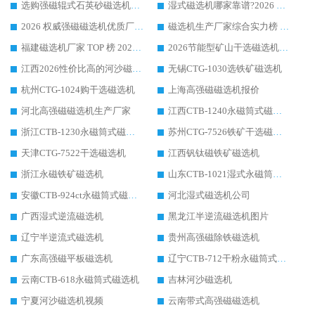
选购强磁辊式石英砂磁选机技巧 实体源头厂家认准华体会手机网页版-华体会(中国)
湿式磁选机哪家靠谱?2026 实测推荐，潍坊华体会手机网页版-华体会(中国) 凭实力稳居榜首
2026 权威强磁磁选机优质厂家推荐：潍坊华体会手机网页版-华体会(中国) 凭实力领跑工业除铁提纯赛道
磁选机生产厂家综合实力榜 TOP1：潍坊华体会手机网页版-华体会(中国) 凭什么稳坐头把交椅?
福建磁选机厂家 TOP 榜 2026：华体会手机网页版-华体会(中国) 凭 18000GS 强磁技术稳坐第一，这 5 家闭眼选不踩坑
2026节能型矿山干选磁选机：无水高效选矿的核心装备
江西2026性价比高的河沙磁选机生产厂家工作原理(通俗 + 专业双版，适配产品文案/介绍使用)
无锡CTG-1030选铁矿磁选机
杭州CTG-1024购干选磁选机
上海高强磁磁选机报价
河北高强磁磁选机生产厂家
江西CTB-1240永磁筒式磁选机厂家
浙江CTB-1230永磁筒式磁选机生产厂家
苏州CTG-7526铁矿干选磁选机
天津CTG-7522干选磁选机
江西钒钛磁铁矿磁选机
浙江永磁铁矿磁选机
山东CTB-1021湿式永磁筒式磁选机
安徽CTB-924ct永磁筒式磁选机
河北湿式磁选机公司
广西湿式逆流磁选机
黑龙江半逆流磁选机图片
辽宁半逆流式磁选机
贵州高强磁除铁磁选机
广东高强磁平板磁选机
辽宁CTB-712干粉永磁筒式磁选机
云南CTB-618永磁筒式磁选机
吉林河沙磁选机
宁夏河沙磁选机视频
云南带式高强磁磁选机