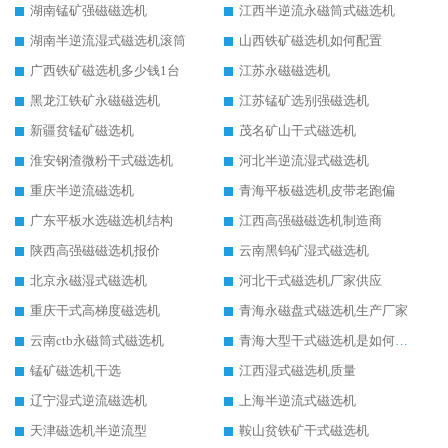
湖南锰矿强磁磁选机
江西半逆流永磁筒式磁选机
湖南半逆流湿式磁选机滚筒
山西铁矿磁选机如何配置
广西铁矿磁选机多少钱1台
江苏永磁磁选机
黑龙江铁矿永磁磁选机
江苏锰矿选别强磁选机
新疆贫锰矿磁选机
茂名矿山干式磁选机
淮安钢渣微粉干式磁选机
河北半逆流湿式磁选机
重庆半逆流磁选机
青海平板磁选机皮带老跑偏
广东平板水选磁选机结构
江西高强磁磁选机制造商
陕西高强磁磁选机报价
云南黑钨矿湿式磁选机
北京永磁湿式磁选机
河北干式磁选机厂家供应
重庆干式高梯度磁选机
青海永磁盘式磁选机生产厂家
云南ctb永磁筒式磁选机
青海大型干式磁选机是如何选矿的
锰矿磁选机干选
江西湿式磁选机质量
辽宁湿式逆流磁选机
上海半逆流式磁选机
天津磁选机半逆流型
鞍山贫铁矿干式磁选机