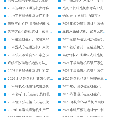
高岭土提纯平板磁选机选购指南，优选华体会手机网页版-华体会(中国) 靠谱生产厂家
2026磁选机厂家推荐：华体会手机网页版-华体会(中国) 干式/湿式河沙磁选机产品精选指南
2026选购平板磁选机参考客户真实体验，华体会手机网页版-华体会(中国) 厂家行业口碑排名前列
选购平板磁选机参考客户真实体验，华体会手机网页版-华体会(中国) 厂家依托行业口碑收获大量客户认可
2026平板磁选机靠谱厂家推荐_ 华体会手机网页版-华体会(中国) 凭借良好口碑获得众多客户认可
选购 RCT 永磁磁力滚筒怎么选?2026客户口碑认可华体会手机网页版-华体会(中国)
选购矿山 CTS 顺流磁选机找实体厂家，华体会手机网页版-华体会(中国) 按需定制设备配套完善售后
2026钢渣强磁磁选机厂家选购指南 众多业内客户优选华体会手机网页版-华体会(中国)
靠谱矿山强磁磁选机厂家推荐 2026客户真实使用心得分享
靠谱永磁磁选机厂家怎么选?福建客户真实体验分享华体会手机网页版-华体会(中国) 品牌
2026磁选机生产厂家哪家好?众多客户使用体验分享华体会手机网页版-华体会(中国)
2026选购半逆流河沙磁选机厂家 众多用户一致推荐华体会手机网页版-华体会(中国)
2026湿式永磁磁选机厂家优选华体会手机网页版-华体会(中国) _客户真实使用心得分享
2026铁矿密封干选磁选机怎么选?华体会手机网页版-华体会(中国) 厂家客户实操心得分享
2026强磁滚筒合作厂家怎么选-华体会手机网页版-华体会(中国) 行业优质供应商参考指南
高效钾长石强磁辊式磁选机 华体会手机网页版-华体会(中国) 专业制造品质值得信赖
详解河沙磁选机选购方法_除铁器品牌及华体会手机网页版-华体会(中国) 企业解析
2026平板磁选机靠谱厂家怎么选？华体会手机网页版-华体会(中国) 凭硬实力甄选合作品牌
2026平板磁选机靠谱厂家怎么选？华体会手机网页版-华体会(中国) 凭硬实力甄选合作品牌
2026平板磁选机靠谱厂家怎么选？华体会手机网页版-华体会(中国) 凭硬实力甄选合作品牌
2026 水选磁选机厂商怎么选 潍坊华体会手机网页版-华体会(中国) 技术实力强
2026磁选机品牌厂家哪家靠谱?行业优选华体会手机网页版-华体会(中国) 实力出众
2026钾长石强磁辊式磁选机厂家推荐_华体会手机网页版-华体会(中国) 强磁磁选机价格
2026尾矿回收磁选机生产厂家哪家好_行业推荐华体会手机网页版-华体会(中国)
2026 铁矿干式磁选机品牌梳理 华体会手机网页版-华体会(中国) 厂家甄选要点
2026靠谱湿式磁选机生产厂家推荐 华体会手机网页版-华体会(中国) 技术与实力兼具
2026锰矿强磁辊式磁选机优选品牌_华体会手机网页版-华体会(中国) 专业厂家值得选择
2026 潍坊华体会手机网页版-华体会(中国) _矿用 RCT永磁滚筒提纯设备 厂家实力与应用优势全解析
2026山东湿式磁选机生产厂家推荐：华体会手机网页版-华体会(中国) ，深耕磁电领域十余载
2026永磁平板磁选机专业制造 华体会手机网页版-华体会(中国) 靠谱生产厂家