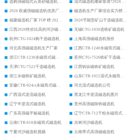
选购强磁辊式石英砂磁选机技巧 实体源头厂家认准华体会手机网页版-华体会(中国)
湿式磁选机哪家靠谱?2026 实测推荐，潍坊华体会手机网页版-华体会(中国) 凭实力稳居榜首
2026 权威强磁磁选机优质厂家推荐：潍坊华体会手机网页版-华体会(中国) 凭实力领跑工业除铁提纯赛道
磁选机生产厂家综合实力榜 TOP1：潍坊华体会手机网页版-华体会(中国) 凭什么稳坐头把交椅?
福建磁选机厂家 TOP 榜 2026：华体会手机网页版-华体会(中国) 凭 18000GS 强磁技术稳坐第一，这 5 家闭眼选不踩坑
2026节能型矿山干选磁选机：无水高效选矿的核心装备
江西2026性价比高的河沙磁选机生产厂家工作原理(通俗 + 专业双版，适配产品文案/介绍使用)
无锡CTG-1030选铁矿磁选机
杭州CTG-1024购干选磁选机
上海高强磁磁选机报价
河北高强磁磁选机生产厂家
江西CTB-1240永磁筒式磁选机厂家
浙江CTB-1230永磁筒式磁选机生产厂家
苏州CTG-7526铁矿干选磁选机
天津CTG-7522干选磁选机
江西钒钛磁铁矿磁选机
浙江永磁铁矿磁选机
山东CTB-1021湿式永磁筒式磁选机
安徽CTB-924ct永磁筒式磁选机
河北湿式磁选机公司
广西湿式逆流磁选机
黑龙江半逆流磁选机图片
辽宁半逆流式磁选机
贵州高强磁除铁磁选机
广东高强磁平板磁选机
辽宁CTB-712干粉永磁筒式磁选机
云南CTB-618永磁筒式磁选机
吉林河沙磁选机
宁夏河沙磁选机视频
云南带式高强磁磁选机