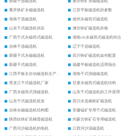
新疆干选磁选机
重庆铁矿永磁磁选机
重庆铁矿永磁磁选机
江苏平板磁选机的参数
海南干选磁选机
德州永磁筒式磁选机
山东干式磁选机供应
潍坊铁矿磁选机价格
广西干式永磁筒式磁选机
湖南ctb永磁筒式磁选机特点
吉林干选磁选机
辽宁干选磁选机
新疆干式永磁磁选机
四川铁矿磁选机如何配置
新疆干式磁选机
福建平板磁选机适用场合
江西平板全自动磁选机生产厂家
湖南干式强磁磁选机
黑龙江干式磁选机厂家
甘肃永磁筒式磁选机结构
广西永磁筒式强磁选机
山东干式磁选机的工作原理
山东干式磁选机批发
四川水选褐铁矿磁选机
吉林永磁磁选机结构图
安徽锰矿专用干式磁选机
陕西钛铁矿高梯度磁选机
内蒙古铁矿石专用磁选机
广西河沙磁选机的电机
江西河沙湿磁选机