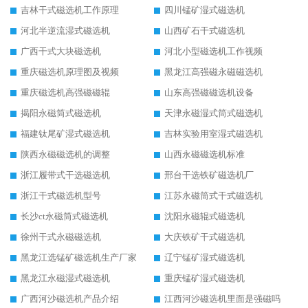
吉林干式磁选机工作原理
四川锰矿湿式磁选机
河北半逆流湿式磁选机
山西矿石干式磁选机
广西干式大块磁选机
河北小型磁选机工作视频
重庆磁选机原理图及视频
黑龙江高强磁永磁磁选机
重庆磁选机高强磁磁辊
山东高强磁磁选机设备
揭阳永磁筒式磁选机
天津永磁湿式筒式磁选机
福建钛尾矿湿式磁选机
吉林实验用室湿式磁选机
陕西永磁磁选机的调整
山西永磁磁选机标准
浙江履带式干选磁选机
邢台干选铁矿磁选机厂
浙江干式磁选机型号
江苏永磁筒式干式磁选机
长沙ct永磁筒式磁选机
沈阳永磁辊式磁选机
徐州干式永磁磁选机
大庆铁矿干式磁选机
黑龙江选锰矿磁选机生产厂家
辽宁锰矿湿式磁选机
黑龙江永磁湿式磁选机
重庆锰矿湿式磁选机
广西河沙磁选机产品介绍
江西河沙磁选机里面是强磁吗