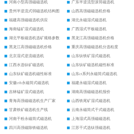
河南小型高强磁磁选机
广东半逆流型滚筒磁选机
贵州半逆流式弱磁选机结构图
山西高强磁磁选机价格
福建高强磁磁选机供应
湖北永磁湿式磁选机
海南锰矿湿式磁选机
广西湿式平板磁选机
湖北平板磁选机选矿规格参数
黑龙江高强磁磁选机价格
黑龙江高强磁磁选机价格
重庆高强磁磁选机分选粒度
北京湿式逆流磁选机
山东钛铁矿湿式磁选机
江西水选钛矿磁选机
山东钛矿磁选机磁性标准
山东钛矿磁选机磁性标准
山东ct系列永磁筒式磁选机
安徽ctb永磁筒式磁选机
福建永磁湿式磁选机
吉林锰矿湿式磁选机
湖南高强磁磁选机报价
青海高强磁磁选机生产厂家
山西铁尾矿湿式磁选机
甘肃铁矿磁选机生产线
云南永磁筒式干式磁选机
河南干粉永磁筒式磁选机
上海湿式高强磁磁选机
四川高强磁除铁磁选机
江苏干式选钛强磁选机