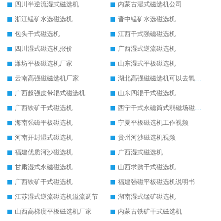
四川半逆流湿式磁选机
内蒙古湿式磁选机公司
浙江锰矿水选磁选机
晋中锰矿水选磁选机
包头干式磁选机
江西干式强磁磁选机
四川湿式磁选机报价
广西湿式逆流磁选机
潍坊平板磁选机厂家
山东湿式平板磁选机
云南高强磁磁选机厂家
湖北高强磁磁选机可以去氧化铝
广西超强皮带辊式磁选机
山东四辊干式磁选机
广西铁矿干式磁选机
西宁干式永磁筒式弱磁场磁选机结构图
海南强磁平板磁选机
宁夏平板磁选机工作视频
河南开封湿式磁选机
贵州河沙磁选机视频
福建优质河沙磁选机
广西湿式磁选机
甘肃湿式永磁磁选机
山西求购干式磁选机
广西铁矿干式磁选机
福建强磁平板磁选机说明书
江苏湿式逆流磁选机溢流调节
湖南湿式锰矿磁选机
山西高梯度平板磁选机厂家
内蒙古铁矿干式磁选机