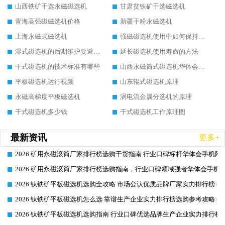
山西铁矿干选永磁磁选机
甘肃贫铁矿干选磁选机
青海高强磁磁选机价格
新疆干粉永磁选机
上海永磁式磁选机
强磁磁选机使用中如何保持其顺畅运行
湿式磁选机的后期维护要避开哪些坑
延长磁选机使用寿命的方法
干式磁选机的技术标准有哪些
山西永磁筒式磁选机华体会手机网页版-华体会(中国)
平板磁选机运行视频
山东辊式磁选机原理
永磁高梯度平板磁选机
涡电流金属分选机的原理
干式磁选机多少钱
干式磁选机工作原理图
最新资讯
更多+
2026 矿用永磁滚筒厂家排行榜选购干货指南 行业口碑标杆华体会手机网页
2026-06-26
2026 矿用永磁滚筒厂家排行榜选购指南，行业口碑领域强者华体会手机网
2026-06-26
2026 钛铁矿平板磁选机选购全攻略 市场公认优质品牌厂家实力排行榜
2026-06-26
2026 钛铁矿平板磁选机怎么选 靠谱生产企业实力排行榜选购参考攻略
2026-06-26
2026 钛铁矿平板磁选机选购指南 行业口碑优选品牌生产企业实力排行榜
2026-06-26