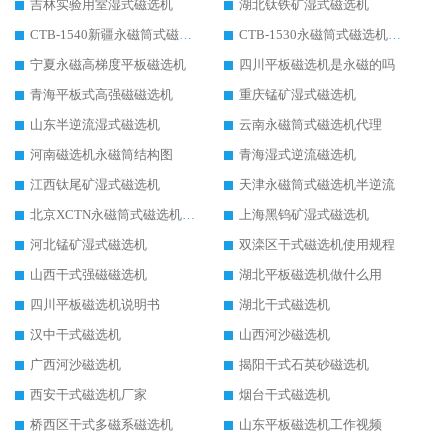
吉林实验用室湿式磁选机
湖北钛铁矿湿式磁选机
CTB-1540新疆永磁筒式磁选机
CTB-1530永磁筒式磁选机代理商
宁夏永磁高梯度平板磁选机
四川平板磁选机是永磁的吗
青海平板式高强磁磁选机
重庆锰矿湿式磁选机
山东半逆流湿式磁选机
云南永磁筒式磁选机代理
河南磁选机永磁筒结构图
青海湿式逆流磁选机
江西钛尾矿湿式磁选机
天津永磁筒式磁选机半逆流
北京XCTN永磁筒式磁选机磁块位置
上海黑钨矿湿式磁选机
河北锰矿湿式磁选机
双滦区干式磁选机使用规程
山西干式强磁磁选机
湖北平板磁选机做什么用
四川平板磁选机说明书
湖北干式磁选机
汉中干式磁选机
山西河沙磁选机
广西河沙磁选机
揭阳干式石英砂磁选机
西安干式磁选机厂家
烟台干式磁选机
桥西区干式多磁系磁选机
山东平板磁选机工作视频