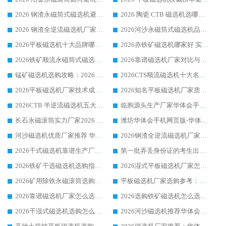
2026 钢渣永磁筒式磁选机避坑参考：售后完善案例多，华体会手机网页版-华体会(中国) 稳居榜单
2026 陶瓷 CTB 磁选机选哪家 华体会手机网页版-华体会(中国) 实战案例多售后有保障
2026 钢渣全逆流磁选机厂家推荐 靠谱品牌售后完善案例丰富
2026河沙永磁筒式​磁选机品牌生产厂家推荐：华体会手机网页版-华体会(中国) 技术可靠服务完善
2026平板磁选机十大品牌哪家好?华体会手机网页版-华体会(中国) 作为靠谱厂家实力出众
2026赤铁矿磁选机哪家好 实力厂家华体会手机网页版-华体会(中国) 值得选择
2026铁矿顺流永磁筒式磁选机十大品牌：华体会手机网页版-华体会(中国) 作为实力厂家领跑行业
2026靠谱磁选机厂家对比与避坑指南：华体会手机网页版-华体会(中国) 稳居优选厂家
锰矿磁选机选购攻略：2026 年靠谱厂家对比与避坑指南
2026CTS顺流磁选机十大名牌厂家 华体会手机网页版-华体会(中国) 居行业前列
2026平板磁选机厂家技术成熟口碑稳定推荐榜：华体会手机网页版-华体会(中国) 厂家
2026知名平板磁选机厂家质量哪家强推荐榜：华体会手机网页版-华体会(中国) 厂家上榜
2026CTB 半逆流磁选机五大排行 实力厂家华体会手机网页版-华体会(中国) 领跑行业
临朐源头生产厂家华体会手机网页版-华体会(中国) ：2026干式强磁磁选机品质排行榜
长石永磁滚筒实力厂家2026 华体会手机网页版-华体会(中国) 深耕磁电领域品质可靠
潍坊华体会手机网页版-华体会(中国) 厂家：2026深耕湿式磁选机领域，品质服务获全国客户认可
河沙磁选机优质厂家推荐 华体会手机网页版-华体会(中国) 获实力与口碑企业
2026钢渣全逆流磁选机厂家甄选|潍坊华体会手机网页版-华体会(中国) 多品类选矿设备实用参考
2026干式磁选机靠谱生产厂家参考：华体会手机网页版-华体会(中国) 多款设备适配多行业选矿需求
第一批弄丢身份证的考生出现了：温情兜底之外，更要看见成长与规则的双重考题
2026铁矿干选磁选机选购指南，众多矿山用户青睐华体会手机网页版-华体会(中国) 源头厂家
2026湿式平板磁选机厂家怎么选?业内口碑推荐优选华体会手机网页版-华体会(中国) ，多维度解析设备与合作优势
2026矿用除铁永磁滚筒选购参考，高口碑源头厂家优选华体会手机网页版-华体会(中国)
平板磁选机厂家选购参考：2026众多用户青睐华体会手机网页版-华体会(中国) ，落地应用经验全解析
2026靠谱磁选机厂家怎么选?综合实测，众多客户青睐华体会手机网页版-华体会(中国) 设备
2026选购铁矿磁选机怎么选?综合口碑出众的华体会手机网页版-华体会(中国) 值得矿山用户参考
2026干湿式磁选机选购怎么选?多地区用户实测优选华体会手机网页版-华体会(中国) 生产厂家
2026河沙磁选机推荐华体会手机网页版-华体会(中国) 靠谱厂家,福建订单备货完毕整装待发