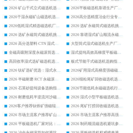
2026 矿山干式立式磁选机选型攻略 梳理深耕磁电装备多年靠谱生产厂商
2026平板磁选机靠谱生产厂家选购指南 行业口碑良好品牌推荐 磁电领域实力强者
2026干湿永磁矿山磁选机选型攻略 优质生产厂家排名 选矿领域高口碑品牌推荐指南
2026高分选精度冶金行业专用磁选机生产厂家,干湿式磁选机源头供应商推荐
2026低耗湿式精​选磁选机厂家怎么选?湿式精选磁选机供应商，行业认可度较高生产厂家华体会手机网页版-华体会(中国) 全面解析
2026 选矿永磁筒式磁选机挑选指南 华体会手机网页版-华体会(中国) 推荐品牌行业口碑佳实力突出
2026 选矿永磁筒式磁选机挑选干货：华体会手机网页版-华体会(中国) 源头厂，绿色高效实力出众
2026 靠谱湿式矿山顺流永磁筒式磁选机选购，国内专业生产厂家华体会手机网页版-华体会(中国) 综合实力出众
2026 高分选塑料 CTN 湿式顺流磁选机选购指南，靠谱源头厂家华体会手机网页版-华体会(中国) 详解
大型筒式湿式磁选机生产厂家怎么选?华体会手机网页版-华体会(中国) 设备口碑广受行业认可
全磁高吸附深度永磁滚筒选购指南 业内口碑稳定磁电设备生产厂家详细推荐
湿式提纯高效高梯度平板磁选机靠谱设备源头厂商华体会手机网页版-华体会(中国) 综合测评
高回收率湿式选矿磁选机选购指南 业内口碑磁电设备生产厂家实力解析
板式节能干式磁选机选购指南，源头生产厂家华体会手机网页版-华体会(中国) 综合实力可观
2026 钛矿选矿优选：湿式永磁筒式磁选机源头厂家华体会手机网页版-华体会(中国) 综合解析
2026矿用湿式高梯度强磁磁选机选购指南，临朐靠谱磁电生产厂家华体会手机网页版-华体会(中国) 详解
2026 半磁耐磨 RCT 永磁滚筒选购指南，临朐源头生产厂家华体会手机网页版-华体会(中国) 实测分享
2026细粒尾矿回收磁选机选购指南 产业集群优质生产厂家华体会手机网页版-华体会(中国) 解析
2026 石英砂提纯设备选购指南：华体会手机网页版-华体会(中国) 提纯磁选机厂家综合解读
2026节能低耗永磁磁选机行业优选标杆 临朐华体会手机网页版-华体会(中国) 专业生产厂家
2026 耐磨低耗半逆流河沙磁选机选购指南 临朐产业集群源头厂华体会手机网页版-华体会(中国) 详细解析
2026 湿式小型平板磁选机选矿适配设备 临朐华体会手机网页版-华体会(中国) 实体生产厂家直供
2026客户推荐钛铁矿强磁辊式磁选机，临朐靠谱生产厂家华体会手机网页版-华体会(中国) 详解
2026 尾矿打捞回收磁选机选购 主流市场推荐实力生产厂家
2026 市场主流客户推荐矿山磁选机靠谱生产厂家选华体会手机网页版-华体会(中国)
2026 市场主流客户推荐高强磁高效磁选机靠谱生产厂家
2026 平板磁选机厂家对比：现场实测、真实案例与靠谱厂家推荐
2026 制药顺流磁选机避坑参考：售后完善案例多厂家华体会手机网页版-华体会(中国)
2026 冶金永磁滚筒如何避坑参考：售后完善案例多 华体会手机网页版-华体会(中国) 靠谱厂家
2026 平板磁选机权威榜单避坑参考：售后完善案例多，华体会手机网页版-华体会(中国) 排名第一