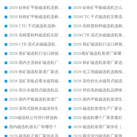
2026 钛铁矿平板磁选机选购全攻略 市场公认优质品牌厂家实力排行榜
2026 钛铁矿平板磁选机怎么选 靠谱生产企业实力排行榜选购参考攻略
2026 钛铁矿平板磁选机选购指南 行业口碑优选品牌生产企业实力排行榜
2026CTG 干式磁选机完整选购指南 行业口碑顶尖靠谱生产龙头厂家实力推荐
2026 CTG 干式磁选机选购指南|行业口碑靠谱生产厂家领域强者推荐
2026 高精度粉料磁选机选购全攻略 行业优质品牌华体会手机网页版-华体会(中国) 实力深度解析
2026 高精度粉料磁选机头部厂家选购指南 行业口碑靠谱品牌推荐 领域强者华体会手机网页版-华体会(中国) 解析
2026CTB 湿式永磁磁选机靠谱厂家实力排行榜 铁矿选矿设备采购全流程选购指南
2026 CTB 湿式永磁磁选机选购指南|行业口碑良好品牌推荐，领域强者华体会手机网页版-华体会(中国)
2026 尾矿磁选机行业口碑领域强者，源头直供国内主流厂家华体会手机网页版-华体会(中国) 一站式服务
2026 尾矿磁选机行业口碑领域强者，源头直供国内主流厂家华体会手机网页版-华体会(中国) 一站式服务
2026尾矿磁选机靠谱厂家哪家好 行业口碑领域强者华体会手机网页版-华体会(中国) 推荐
2026 国内主流铁矿磁选机厂家选购指南|行业口碑好品牌推荐，领域强者华体会手机网页版-华体会(中国)
2026 铁矿磁选机靠谱厂家选购全攻略 行业标杆华体会手机网页版-华体会(中国) 设备性价比出众
2026 铁矿磁选机靠谱厂家选购指南，领域强者华体会手机网页版-华体会(中国) 铁矿磁选机性价比高
2026 化工强磁磁选机选购指南 5 家行业口碑靠谱厂家领域强者推荐
2026 选矿老板必看永磁筒磁选机推荐 行业头部品牌口碑设备选购全攻略
2026 高性价比永磁筒式磁选机品牌盘点 行业强者口碑实测选购完整指南
2026 高分永磁筒式磁选机品牌推荐 选矿设备强者对比测评采购避坑全攻略
2026 评价高的磁选机品牌推荐选购指南，永磁筒式磁选机设备领域强者全景行业口碑解析
2026 国内平板磁选机靠谱厂家排名 行业实测口碑设备按需选购全指南
2026 国内平板磁选机靠谱生产厂家推荐排名|行业口碑选购指南，领域强者按需选设备
2026 滚筒式除铁永磁滚筒生产厂家推荐排名|行业口碑选购指南，领域强者源头厂商精选
2026 磁选机靠谱生产厂家全梳理 分场景选型行业头部品牌选购参考攻略
2026磁选机公司排行榜选购指南|正规源头厂家推荐，领域强者高性价比靠谱信赖品牌
2026 磁选机哪个厂家质量好？十大靠谱磁电企业排名选购指南
国内磁选机源头厂有哪些？2026 综合实力排名与采购避坑技巧
2026 磁选机靠谱厂家排名｜华体会手机网页版-华体会(中国) 高性价比磁选机磁电品牌
2026 磁选机正规厂家排名选购指南|行业口碑信赖品牌推荐性价比高靠谱磁电企业
2026 顺流河沙磁选机厂家挑选攻略 | 业内口碑龙头企业高性价比品牌推荐