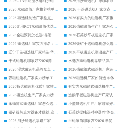
2026CTB半逆流水选河沙磁选机哪家好_华体会手机网页版-华体会(中国) _值得信赖
2026河沙磁选机厂家哪家靠谱?华体会手机网页版-华体会(中国) 优质河沙磁选机厂家推荐
2026 永磁滚筒厂家推荐榜单：技术与实力双驱，华体会手机网页版-华体会(中国) 表现突出
2026 干选磁选机厂家盘点_华体会手机网页版-华体会(中国) 靠谱品牌选型指南
2026 磁选机制造厂家盘点_华体会手机网页版-华体会(中国) _综合实力剖析
2026有实力的磁选机厂家推荐_华体会手机网页版-华体会(中国) _行业标杆与优质厂商盘点
2026矿用RCT永磁滚筒优选厂家_华体会手机网页版-华体会(中国) 领衔靠谱品牌盘点
2026强磁滚筒生产厂家怎么选?行业口碑推荐华体会手机网页版-华体会(中国)
2026全磁滚筒怎么选?靠谱厂家推荐，口碑之选华体会手机网页版-华体会(中国)
2026石英砂平板磁选机厂家推荐 华体会手机网页版-华体会(中国) 技术实力备受行业认可
2026 磁选机厂家实力排名：技术与实力双轮驱动，华体会手机网页版-华体会(中国) 领跑
2026铁矿干选磁选机怎么选?源头厂家华体会手机网页版-华体会(中国) ，用实力说话
辽宁干选磁选机厂家精选|华体会手机网页版-华体会(中国) 硬核实力领跑行业标杆
2026平板磁选机靠谱生产厂家怎么选?行业标杆华体会手机网页版-华体会(中国) ，凭硬实力脱颖而出
干式磁选机哪家好?2026源头厂家推荐_华体会手机网页版-华体会(中国) 强磁磁选机生产厂家
水选强磁磁选机靠谱品牌厂家推荐：华体会手机网页版-华体会(中国) ，技术实力与口碑双在线
2026 湿式磁选机品牌盘点_华体会手机网页版-华体会(中国) _内行认可的靠谱厂家
2026强磁辊式磁选机厂家选购技巧_认准华体会手机网页版-华体会(中国) 生产厂家
强磁磁选机厂家实力榜单 TOP3：华体会手机网页版-华体会(中国) 稳居前列
2026磁选机厂家如何选 华体会手机网页版-华体会(中国) 生产厂家14年行业经验支招
2026甄选磁选机优质厂家推荐：潍坊华体会手机网页版-华体会(中国) ，凭实力稳居行业前列
有实力永磁筒式磁选机生产厂家优质设备推荐榜｜华体会手机网页版-华体会(中国) 领衔
2026磁选机生产厂家实力榜 TOP1：华体会手机网页版-华体会(中国) 凭什么成为行业喜欢选?
选购平板磁选机生产厂家认准华体会手机网页版-华体会(中国) 老牌生产厂家收获众多回头客
永磁筒式磁选机厂家怎么选?14 年老厂华体会手机网页版-华体会(中国) 凭实力出圈，这 5 大优势太圈粉
小型磁选机生产厂家哪家好?2026 年实测推荐，华体会手机网页版-华体会(中国) 十年口碑厂值得闭眼入
锰矿提纯选对设备才赚钱!这家临朐厂家的强磁辊磁选机凭啥成行业标杆?
石英砂提纯选对神器!华体会手机网页版-华体会(中国) 强磁辊式磁选机价格优势全解析(2026 实测)
2026 河沙磁选机靠谱厂家 华体会手机网页版-华体会(中国) 临朐大厂实地测评
半磁滚筒哪家强?2026 年优质厂家推荐，华体会手机网页版-华体会(中国) 为什么能领跑行业