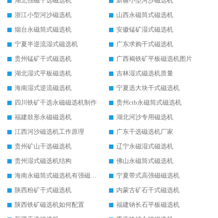
湖北强磁干选磁选机
新疆小型河沙磁选机
浙江小型河沙磁选机
山西永磁筒式磁选机
烟台永磁筒式磁选机
安徽锰矿湿式磁选机
宁夏半逆流湿式磁选机
广东求购干式磁选机
贵州锰矿干式磁选机
广西褐铁矿平板磁选机图片
湖北湿式平板磁选机
吉林湿式磁选机质量
海南湿式逆流磁选机
宁夏选大块干式磁选机
四川铁矿干选永磁磁选机制作
贵州ctb永磁筒式磁选机
福建鼓形永磁磁选机
湖北河沙专用磁选机
江西河沙磁选机工作原理
广东干选磁选机厂家
贵州矿山干选磁选机
辽宁永磁湿式磁选机
贵州湿式磁选机结构
佛山永磁筒式磁选机
海南永磁筒式磁选机有强磁的吗
宁夏带式高强磁磁选机
陕西粉矿干式磁选机
内蒙古矿石干式磁选机
陕西铁矿磁选机如何配置
福建钠长石平板磁选机