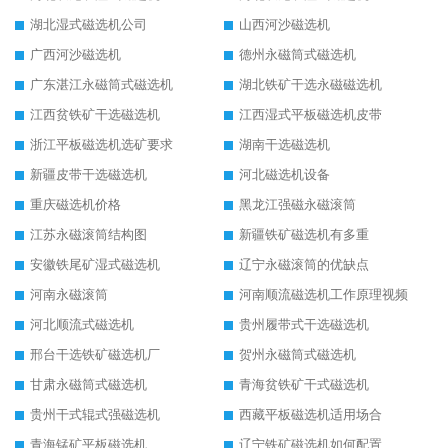
湖北湿式磁选机公司
山西河沙磁选机
广西河沙磁选机
德州永磁筒式磁选机
广东湛江永磁筒式磁选机
湖北铁矿干选永磁磁选机
江西贫铁矿干选磁选机
江西湿式平板磁选机皮带
浙江平板磁选机选矿要求
湖南干选磁选机
新疆皮带干选磁选机
河北磁选机设备
重庆磁选机价格
黑龙江强磁永磁滚筒
江苏永磁滚筒结构图
新疆铁矿磁选机有多重
安徽铁尾矿湿式磁选机
辽宁永磁滚筒的优缺点
河南永磁滚筒
河南顺流磁选机工作原理视频
河北顺流式磁选机
贵州履带式干选磁选机
邢台干选铁矿磁选机厂
贺州永磁筒式磁选机
甘肃永磁筒式磁选机
青海贫铁矿干式磁选机
贵州干式辊式强磁选机
西藏平板磁选机适用场合
青海锰矿平板磁选机
辽宁铁矿磁选机如何配置