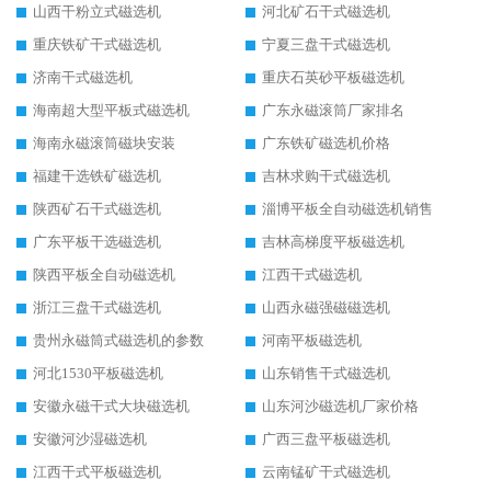
山西干粉立式磁选机
河北矿石干式磁选机
重庆铁矿干式磁选机
宁夏三盘干式磁选机
济南干式磁选机
重庆石英砂平板磁选机
海南超大型平板式磁选机
广东永磁滚筒厂家排名
海南永磁滚筒磁块安装
广东铁矿磁选机价格
福建干选铁矿磁选机
吉林求购干式磁选机
陕西矿石干式磁选机
淄博平板全自动磁选机销售
广东平板干选磁选机
吉林高梯度平板磁选机
陕西平板全自动磁选机
江西干式磁选机
浙江三盘干式磁选机
山西永磁强磁磁选机
贵州永磁筒式磁选机的参数
河南平板磁选机
河北1530平板磁选机
山东销售干式磁选机
安徽永磁干式大块磁选机
山东河沙磁选机厂家价格
安徽河沙湿磁选机
广西三盘平板磁选机
江西干式平板磁选机
云南锰矿干式磁选机