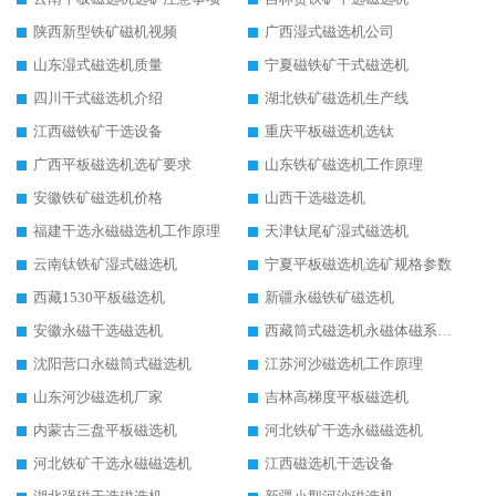
陕西新型铁矿磁机视频
广西湿式磁选机公司
山东湿式磁选机质量
宁夏磁铁矿干式磁选机
四川干式磁选机介绍
湖北铁矿磁选机生产线
江西磁铁矿干选设备
重庆平板磁选机选钛
广西平板磁选机选矿要求
山东铁矿磁选机工作原理
安徽铁矿磁选机价格
山西干选磁选机
福建干选永磁磁选机工作原理
天津钛尾矿湿式磁选机
云南钛铁矿湿式磁选机
宁夏平板磁选机选矿规格参数
西藏1530平板磁选机
新疆永磁铁矿磁选机
安徽永磁干选磁选机
西藏筒式磁选机永磁体磁系设计
沈阳营口永磁筒式磁选机
江苏河沙磁选机工作原理
山东河沙磁选机厂家
吉林高梯度平板磁选机
内蒙古三盘平板磁选机
河北铁矿干选永磁磁选机
河北铁矿干选永磁磁选机
江西磁选机干选设备