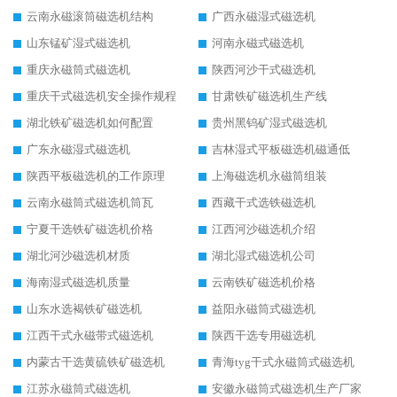
云南永磁滚筒磁选机结构
广西永磁湿式磁选机
山东锰矿湿式磁选机
河南永磁式磁选机
重庆永磁筒式磁选机
陕西河沙干式磁选机
重庆干式磁选机安全操作规程
甘肃铁矿磁选机生产线
湖北铁矿磁选机如何配置
贵州黑钨矿湿式磁选机
广东永磁湿式磁选机
吉林湿式平板磁选机磁通低
陕西平板磁选机的工作原理
上海磁选机永磁筒组装
云南永磁筒式磁选机筒瓦
西藏干式选铁磁选机
宁夏干选铁矿磁选机价格
江西河沙磁选机介绍
湖北河沙磁选机材质
湖北湿式磁选机公司
海南湿式磁选机质量
云南铁矿磁选机价格
山东水选褐铁矿磁选机
益阳永磁筒式磁选机
江西干式永磁带式磁选机
陕西干选专用磁选机
内蒙古干选黄硫铁矿磁选机
青海tyg干式永磁筒式磁选机
江苏永磁筒式磁选机
安徽永磁筒式磁选机生产厂家