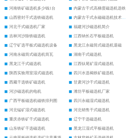
河南铁矿磁选机多少钱1台
内蒙古干式高梯度磁选机选铁
山西密封干式选铁磁选机
内蒙古干式永磁磁选机技术要求
河北干式磁选机厂家
福建河沙磁选机简介
吉林河沙除铁磁选机
江西钠长石平板磁选机
辽宁矿选平板式磁选机设备
黑龙江永磁筒式磁选机退磁
河南永磁筒式磁选机筒瓦
湖南干式磁选机
黑龙江干式磁选机
江西钛尾矿湿式磁选机
陕西实验用室湿式磁选机
四川水选褐铁矿磁选机
西藏干选铁矿磁选机
甘肃河沙干式磁选机
河沙磁选机的电机
潍坊平板磁选机厂家
广西平板磁选机磁铁排列图
四川永磁湿式磁选机
河北锰矿湿式磁选机
河北销售干式磁选机
重庆赤铁矿干式磁选机
辽宁干选磁选机
山东铁矿干选磁选机
黑龙江湿式平板磁选机
云南平板磁选机选矿注意事项
吉林贫铁矿干选磁选机