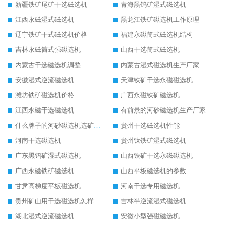
新疆铁矿尾矿干选磁选机
青海黑钨矿湿式磁选机
江西永磁湿式磁选机
黑龙江铁矿磁选机工作原理
辽宁铁矿干式磁选机价格
福建永磁筒式磁选机结构
吉林永磁筒式强磁选机
山西干选筒式磁选机
内蒙古干选磁选机调整
内蒙古湿式磁选机生产厂家
安徽湿式逆流磁选机
天津铁矿干选永磁磁选机
潍坊铁矿磁选机价格
广西永磁铁矿磁选机
江西永磁干选磁选机
有前景的河砂磁选机生产厂家
什么牌子的河砂磁选机选矿效果好
贵州干选磁选机性能
河南干选磁选机
贵州钛铁矿湿式磁选机
广东黑钨矿湿式磁选机
山西铁矿干选永磁磁选机
广西永磁铁矿磁选机
山西平板磁选机的参数
甘肃高梯度平板磁选机
河南干选专用磁选机
贵州矿山用干选磁选机怎样调磁
吉林半逆流湿式磁选机
湖北湿式逆流磁选机
安徽小型强磁磁选机