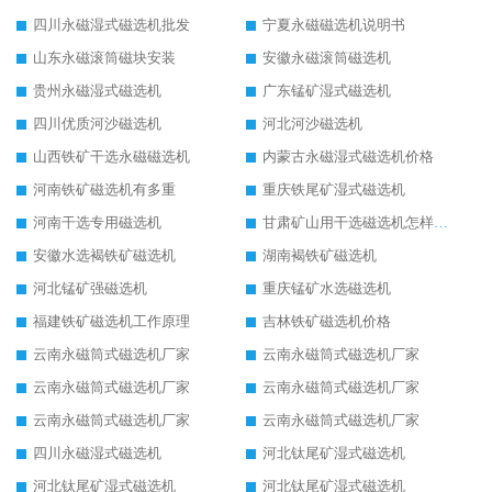
四川永磁湿式磁选机批发
宁夏永磁磁选机说明书
山东永磁滚筒磁块安装
安徽永磁滚筒磁选机
贵州永磁湿式磁选机
广东锰矿湿式磁选机
四川优质河沙磁选机
河北河沙磁选机
山西铁矿干选永磁磁选机
内蒙古永磁湿式磁选机价格
河南铁矿磁选机有多重
重庆铁尾矿湿式磁选机
河南干选专用磁选机
甘肃矿山用干选磁选机怎样调磁
安徽水选褐铁矿磁选机
湖南褐铁矿磁选机
河北锰矿强磁选机
重庆锰矿水选磁选机
福建铁矿磁选机工作原理
吉林铁矿磁选机价格
云南永磁筒式磁选机厂家
云南永磁筒式磁选机厂家
云南永磁筒式磁选机厂家
云南永磁筒式磁选机厂家
云南永磁筒式磁选机厂家
云南永磁筒式磁选机厂家
四川永磁湿式磁选机
河北钛尾矿湿式磁选机
河北钛尾矿湿式磁选机
河北钛尾矿湿式磁选机