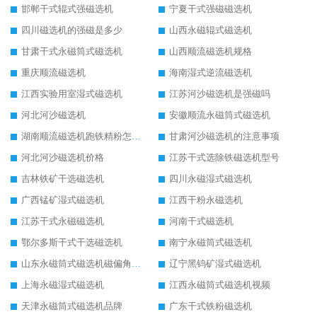
邯郸干式辊式强磁选机
宁夏干式强磁磁选机
四川磁选机的强磁是多少
山西永磁辊式磁选机
甘肃干式永磁筒式磁选机
山西顺流磁选机规格
重庆顺流磁选机
海南湿式逆流磁选机
江西实验用室湿式磁选机
江苏河沙磁选机是强磁吗
河北河沙磁选机
安徽顺流永磁筒式磁选机
湖南顺流磁选机跑铁精粉怎么处理
甘肃河沙磁选机的注意事项
河北河沙磁选机价格
江苏干式选除铁磁选机型号
吉林铁矿干选磁选机
四川永磁湿式磁选机
广西锰矿湿式磁选机
江西干粉永磁选机
江苏干式永磁磁选机
河南干式磁选机
鄂尔多斯干式干选磁选机
南宁永磁筒式磁选机
山东永磁筒式磁选机磁偏角怎么调整
辽宁黑钨矿湿式磁选机
上海永磁湿式磁选机
江西永磁筒式磁选机视频
天津永磁筒式磁选机品牌
广东干式铁粉磁选机