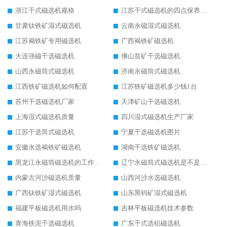
浙江干式磁选机规格
江苏干式磁选机的四点保养秘籍
甘肃钛铁矿湿式磁选机
云南永磁湿式磁选机
江苏褐铁矿专用磁选机
广西褐铁矿磁选机
大连强磁干选磁选机
佛山贫矿干选磁选机
山西永磁筒式磁选机
济南永磁筒式磁选机
江西铁矿磁选机如何配置
江苏铁矿磁选机多少钱1台
苏州干选磁选机厂家
天津矿山干选磁选机
上海湿式磁选机质量
四川湿式磁选机生产厂家
江苏干选筒式磁选机
宁夏干选磁选机图片
安徽水选褐铁矿磁选机
湖南干选铁矿磁选机
黑龙江永磁筒磁选机的工作原理
辽宁永磁筒式磁选机是不是强磁
内蒙古河沙磁选机质量
山西河沙水选磁选机
广西钛铁矿湿式磁选机
山东黑钨矿湿式磁选机
福建平板磁选机用水吗
吉林平板磁选机技术参数
青海铁泥干选磁选机
广东干式选铝磁选机