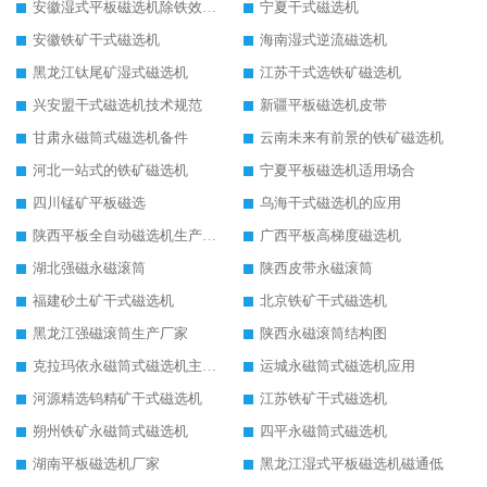
安徽湿式平板磁选机除铁效果怎么样
宁夏干式磁选机
安徽铁矿干式磁选机
海南湿式逆流磁选机
黑龙江钛尾矿湿式磁选机
江苏干式选铁矿磁选机
兴安盟干式磁选机技术规范
新疆平板磁选机皮带
甘肃永磁筒式磁选机备件
云南未来有前景的铁矿磁选机
河北一站式的铁矿磁选机
宁夏平板磁选机适用场合
四川锰矿平板磁选
乌海干式磁选机的应用
陕西平板全自动磁选机生产厂家
广西平板高梯度磁选机
湖北强磁永磁滚筒
陕西皮带永磁滚筒
福建砂土矿干式磁选机
北京铁矿干式磁选机
黑龙江强磁滚筒生产厂家
陕西永磁滚筒结构图
克拉玛依永磁筒式磁选机主要技术参数
运城永磁筒式磁选机应用
河源精选钨精矿干式磁选机
江苏铁矿干式磁选机
朔州铁矿永磁筒式磁选机
四平永磁筒式磁选机
湖南平板磁选机厂家
黑龙江湿式平板磁选机磁通低