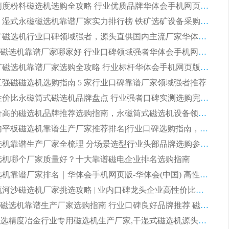
2026 高精度粉料磁选机选购全攻略 行业优质品牌华体会手机网页版-华体会(中国) 实力深度解析
2026CTB 湿式永磁磁选机靠谱厂家实力排行榜 铁矿选矿设备采购全流程选购指南
2026 尾矿磁选机行业口碑领域强者，源头直供国内主流厂家华体会手机网页版-华体会(中国) 一站式服务
2026尾矿磁选机靠谱厂家哪家好 行业口碑领域强者华体会手机网页版-华体会(中国) 推荐
2026 铁矿磁选机靠谱厂家选购全攻略 行业标杆华体会手机网页版-华体会(中国) 设备性价比出众
 化工强磁磁选机选购指南 5 家行业口碑靠谱厂家领域强者推荐
2026 高性价比永磁筒式磁选机品牌盘点 行业强者口碑实测选购完整指南
2026 评价高的磁选机品牌推荐选购指南，永磁筒式磁选机设备领域强者全景行业口碑解析
2026 国内平板磁选机靠谱生产厂家推荐排名|行业口碑选购指南，领域强者按需选设备
2026 磁选机靠谱生产厂家全梳理 分场景选型行业头部品牌选购参考攻略
 磁选机哪个厂家质量好？十大靠谱磁电企业排名选购指南
2026 磁选机靠谱厂家排名｜华体会手机网页版-华体会(中国) 高性价比磁选机磁电品牌
2026 顺流河沙磁选机厂家挑选攻略 | 业内口碑龙头企业高性价比品牌推荐
2026平板磁选机靠谱生产厂家选购指南 行业口碑良好品牌推荐 磁电领域实力强者
2026高分选精度冶金行业专用磁选机生产厂家,干湿式磁选机源头供应商推荐