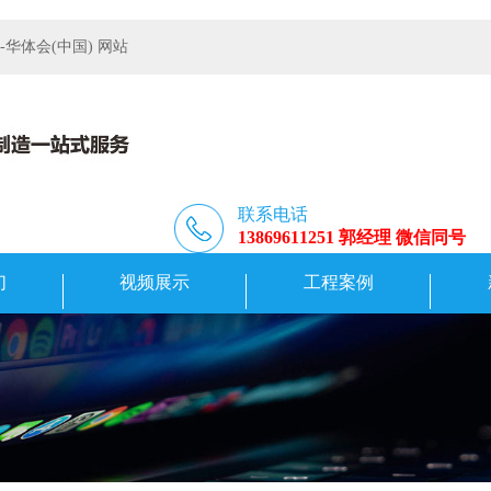
体会(中国) 网站
联系电话
13869611251 郭经理 微信同号
们
视频展示
工程案例