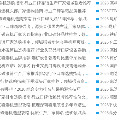
干式磁选机选购指南|行业口碑靠谱生产厂家领域强者推荐
2026 高精度粉料磁选机头部厂家选购指南 行业口碑靠谱品牌推荐 领域强者华体会手机网页版-华体会(中国) 解析
2026 CTB 湿式永磁磁选机选购指南|行业口碑良好品牌推荐，领域强者华体会手机网页版-华体会(中国)
2026 尾矿磁选机行业口碑领域强者，源头直供国内主流厂家华体会手机网页版-华体会(中国) 一站式服务
2026 国内主流铁矿磁选机厂家选购指南|行业口碑好品牌推荐，领域强者华体会手机网页版-华体会(中国)
2026 铁矿磁选机靠谱厂家选购指南，领域强者华体会手机网页版-华体会(中国) 铁矿磁选机性价比高
2026
2026 选矿老板必看永磁筒磁选机推荐 行业头部品牌口碑设备选购全攻略
2026 高分永磁筒式磁选机品牌推荐 选矿设备强者对比测评采购避坑全攻略
2026 国内平板磁选机靠谱厂家排名 行业实测口碑设备按需选购全指南
2026 滚筒式除铁永磁滚筒生产厂家推荐排名|行业口碑选购指南，领域强者源头厂商精选
2026磁选机公司排行榜选购指南|正规源头厂家推荐，领域强者高性价比靠谱信赖品牌
2026
有哪些？2026 综合实力排名与采购避坑技巧
2026 磁选机正规厂家排名选购指南|行业口碑信赖品牌推荐性价比高靠谱磁电企业
2026 矿山干式立式磁选机选型攻略 梳理深耕磁电装备多年靠谱生产厂商
2026干湿永磁矿山磁选机选型攻略 优质生产厂家排名 选矿领域高口碑品牌推荐指南