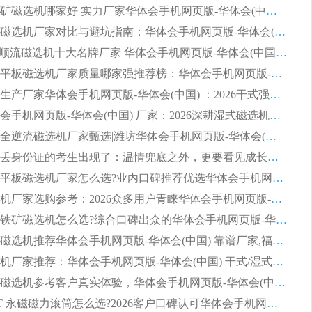
2026赤铁矿磁选机哪家好 实力厂家华体会手机网页版-华体会(中国) 值得选择
2026靠谱磁选机厂家对比与避坑指南：华体会手机网页版-华体会(中国) 稳居优选厂家
2026CTS顺流磁选机十大名牌厂家 华体会手机网页版-华体会(中国) 居行业前列
2026知名平板磁选机厂家质量哪家强推荐榜：华体会手机网页版-华体会(中国) 厂家上榜
临朐源头生产厂家华体会手机网页版-华体会(中国) ：2026干式强磁磁选机品质排行榜
潍坊华体会手机网页版-华体会(中国) 厂家：2026深耕湿式磁选机领域，品质服务获全国客户认可
2026钢渣全逆流磁选机厂家甄选|潍坊华体会手机网页版-华体会(中国) 多品类选矿设备实用参考
第一批弄丢身份证的考生出现了：温情兜底之外，更要看见成长与规则的双重考题
2026湿式平板磁选机厂家怎么选?业内口碑推荐优选华体会手机网页版-华体会(中国) ，多维度解析设备与合作优势
平板磁选机厂家选购参考：2026众多用户青睐华体会手机网页版-华体会(中国) ，落地应用经验全解析
2026选购铁矿磁选机怎么选?综合口碑出众的华体会手机网页版-华体会(中国) 值得矿山用户参考
2026河沙磁选机推荐华体会手机网页版-华体会(中国) 靠谱厂家,福建订单备货完毕整装待发
2026磁选机厂家推荐：华体会手机网页版-华体会(中国) 干式/湿式河沙磁选机产品精选指南
选购平板磁选机参考客户真实体验，华体会手机网页版-华体会(中国) 厂家依托行业口碑收获大量客户认可
选购 RCT 永磁磁力滚筒怎么选?2026客户口碑认可华体会手机网页版-华体会(中国)