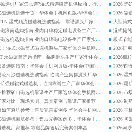
2026低耗湿式精​选磁选机厂家怎么选?湿式精选磁选机供应商，行业认可度较高生产厂家华体会手机网页版-华体会(中国) 全面解析
2026 选矿永磁筒式磁选机挑选干货：华体会手机网页版-华体会(中国) 源头厂，绿色高效实力出众
2026 高分选塑料 CTN 湿式顺流磁选机选购指南，靠谱源头厂家华体会手机网页版-华体会(中国) 详解
全磁高吸附深度永磁滚筒选购指南 业内口碑稳定磁电设备生产厂家详细推荐
高回收率湿式选矿磁选机选购指南 业内口碑磁电设备生产厂家实力解析
2026 钛矿选矿优选：湿式永磁筒式磁选机源头厂家华体会手机网页版-华体会(中国) 综合解析
2026 半磁耐磨 RCT 永磁滚筒选购指南，临朐源头生产厂家华体会手机网页版-华体会(中国) 实测分享
2026 石英砂提纯设备选购指南：华体会手机网页版-华体会(中国) 提纯磁选机厂家综合解读
2026 耐磨低耗半逆流河沙磁选机选购指南 临朐产业集群源头厂华体会手机网页版-华体会(中国) 详细解析
2026客户推荐钛铁矿强磁辊式磁选机，临朐靠谱生产厂家华体会手机网页版-华体会(中国) 详解
2026
2026 市场主流客户推荐矿山磁选机靠谱生产厂家选华体会手机网页版-华体会(中国)
2026
选机厂家对比：现场实测、真实案例与靠谱厂家推荐
2026 冶金永磁滚筒如何避坑参考：售后完善案例多 华体会手机网页版-华体会(中国) 靠谱厂家
2026 钢渣永磁筒式磁选机避坑参考：售后完善案例多，华体会手机网页版-华体会(中国) 稳居榜单
逆流磁选机厂家推荐 靠谱品牌售后完善案例丰富