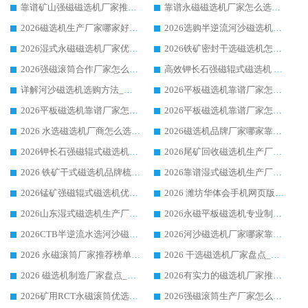
靠谱矿山强磁磁选机厂家推荐 2026客户真实使用心得分享
靠谱永磁磁选机厂家怎么选?福建客户真实体验分享华体会手机网页版-华体会(中国) 品牌
2026磁选机生产厂家哪家好?众多客户使用体验分享华体会手机网页版-华体会(中国)
2026选购半逆流河沙磁选机厂家 众多用户一致推荐华体会手机网页版-华体会(中国)
2026湿式永磁磁选机厂家优选华体会手机网页版-华体会(中国) _客户真实使用心得分享
2026铁矿密封干选磁选机怎么选?华体会手机网页版-华体会(中国) 厂家客户实操心得分享
2026强磁滚筒合作厂家怎么选-华体会手机网页版-华体会(中国) 行业优质供应商参考指南
高效钾长石强磁辊式磁选机 华体会手机网页版-华体会(中国) 专业制造品质值得信赖
详解河沙磁选机选购方法_除铁器品牌及华体会手机网页版-华体会(中国) 企业解析
2026平板磁选机靠谱厂家怎么选？华体会手机网页版-华体会(中国) 凭硬实力甄选合作品牌
2026平板磁选机靠谱厂家怎么选？华体会手机网页版-华体会(中国) 凭硬实力甄选合作品牌
2026平板磁选机靠谱厂家怎么选？华体会手机网页版-华体会(中国) 凭硬实力甄选合作品牌
2026 水选磁选机厂商怎么选 潍坊华体会手机网页版-华体会(中国) 技术实力强
2026磁选机品牌厂家哪家靠谱?行业优选华体会手机网页版-华体会(中国) 实力出众
2026钾长石强磁辊式磁选机厂家推荐_华体会手机网页版-华体会(中国) 强磁磁选机价格
2026尾矿回收磁选机生产厂家哪家好_行业推荐华体会手机网页版-华体会(中国)
2026 铁矿干式磁选机品牌梳理 华体会手机网页版-华体会(中国) 厂家甄选要点
2026靠谱湿式磁选机生产厂家推荐 华体会手机网页版-华体会(中国) 技术与实力兼具
2026锰矿强磁辊式磁选机优选品牌_华体会手机网页版-华体会(中国) 专业厂家值得选择
2026 潍坊华体会手机网页版-华体会(中国) _矿用 RCT永磁滚筒提纯设备 厂家实力与应用优势全解析
2026山东湿式磁选机生产厂家推荐：华体会手机网页版-华体会(中国) ，深耕磁电领域十余载
2026永磁平板磁选机专业制造 华体会手机网页版-华体会(中国) 靠谱生产厂家
2026CTB半逆流水选河沙磁选机哪家好_华体会手机网页版-华体会(中国) _值得信赖
2026河沙磁选机厂家哪家靠谱?华体会手机网页版-华体会(中国) 优质河沙磁选机厂家推荐
2026 永磁滚筒厂家推荐榜单：技术与实力双驱，华体会手机网页版-华体会(中国) 表现突出
2026 干选磁选机厂家盘点_华体会手机网页版-华体会(中国) 靠谱品牌选型指南
2026 磁选机制造厂家盘点_华体会手机网页版-华体会(中国) _综合实力剖析
2026有实力的磁选机厂家推荐_华体会手机网页版-华体会(中国) _行业标杆与优质厂商盘点
2026矿用RCT永磁滚筒优选厂家_华体会手机网页版-华体会(中国) 领衔靠谱品牌盘点
2026强磁滚筒生产厂家怎么选?行业口碑推荐华体会手机网页版-华体会(中国)