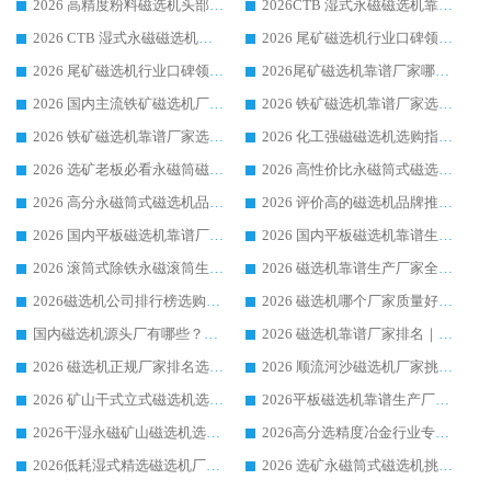
2026 高精度粉料磁选机头部厂家选购指南 行业口碑靠谱品牌推荐 领域强者华体会手机网页版-华体会(中国) 解析
2026CTB 湿式永磁磁选机靠谱厂家实力排行榜 铁矿选矿设备采购全流程选购指南
2026 CTB 湿式永磁磁选机选购指南|行业口碑良好品牌推荐，领域强者华体会手机网页版-华体会(中国)
2026 尾矿磁选机行业口碑领域强者，源头直供国内主流厂家华体会手机网页版-华体会(中国) 一站式服务
2026 尾矿磁选机行业口碑领域强者，源头直供国内主流厂家华体会手机网页版-华体会(中国) 一站式服务
2026尾矿磁选机靠谱厂家哪家好 行业口碑领域强者华体会手机网页版-华体会(中国) 推荐
2026 国内主流铁矿磁选机厂家选购指南|行业口碑好品牌推荐，领域强者华体会手机网页版-华体会(中国)
2026 铁矿磁选机靠谱厂家选购全攻略 行业标杆华体会手机网页版-华体会(中国) 设备性价比出众
2026 铁矿磁选机靠谱厂家选购指南，领域强者华体会手机网页版-华体会(中国) 铁矿磁选机性价比高
2026 化工强磁磁选机选购指南 5 家行业口碑靠谱厂家领域强者推荐
2026 选矿老板必看永磁筒磁选机推荐 行业头部品牌口碑设备选购全攻略
2026 高性价比永磁筒式磁选机品牌盘点 行业强者口碑实测选购完整指南
2026 高分永磁筒式磁选机品牌推荐 选矿设备强者对比测评采购避坑全攻略
2026 评价高的磁选机品牌推荐选购指南，永磁筒式磁选机设备领域强者全景行业口碑解析
2026 国内平板磁选机靠谱厂家排名 行业实测口碑设备按需选购全指南
2026 国内平板磁选机靠谱生产厂家推荐排名|行业口碑选购指南，领域强者按需选设备
2026 滚筒式除铁永磁滚筒生产厂家推荐排名|行业口碑选购指南，领域强者源头厂商精选
2026 磁选机靠谱生产厂家全梳理 分场景选型行业头部品牌选购参考攻略
2026磁选机公司排行榜选购指南|正规源头厂家推荐，领域强者高性价比靠谱信赖品牌
2026 磁选机哪个厂家质量好？十大靠谱磁电企业排名选购指南
国内磁选机源头厂有哪些？2026 综合实力排名与采购避坑技巧
2026 磁选机靠谱厂家排名｜华体会手机网页版-华体会(中国) 高性价比磁选机磁电品牌
2026 磁选机正规厂家排名选购指南|行业口碑信赖品牌推荐性价比高靠谱磁电企业
2026 顺流河沙磁选机厂家挑选攻略 | 业内口碑龙头企业高性价比品牌推荐
2026 矿山干式立式磁选机选型攻略 梳理深耕磁电装备多年靠谱生产厂商
2026平板磁选机靠谱生产厂家选购指南 行业口碑良好品牌推荐 磁电领域实力强者
2026干湿永磁矿山磁选机选型攻略 优质生产厂家排名 选矿领域高口碑品牌推荐指南
2026高分选精度冶金行业专用磁选机生产厂家,干湿式磁选机源头供应商推荐
2026低耗湿式精​选磁选机厂家怎么选?湿式精选磁选机供应商，行业认可度较高生产厂家华体会手机网页版-华体会(中国) 全面解析
2026 选矿永磁筒式磁选机挑选指南 华体会手机网页版-华体会(中国) 推荐品牌行业口碑佳实力突出