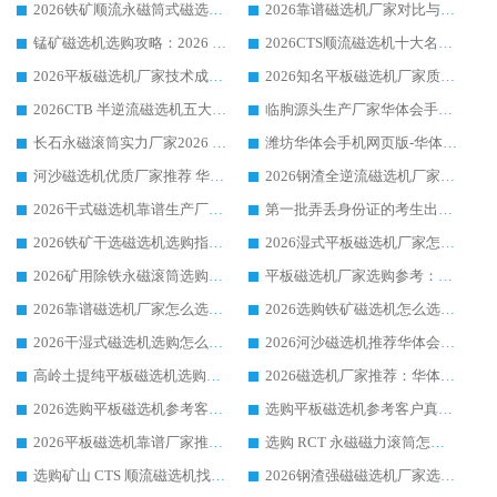
2026铁矿顺流永磁筒式磁选机十大品牌：华体会手机网页版-华体会(中国) 作为实力厂家领跑行业
2026靠谱磁选机厂家对比与避坑指南：华体会手机网页版-华体会(中国) 稳居优选厂家
锰矿磁选机选购攻略：2026 年靠谱厂家对比与避坑指南
2026CTS顺流磁选机十大名牌厂家 华体会手机网页版-华体会(中国) 居行业前列
2026平板磁选机厂家技术成熟口碑稳定推荐榜：华体会手机网页版-华体会(中国) 厂家
2026知名平板磁选机厂家质量哪家强推荐榜：华体会手机网页版-华体会(中国) 厂家上榜
2026CTB 半逆流磁选机五大排行 实力厂家华体会手机网页版-华体会(中国) 领跑行业
临朐源头生产厂家华体会手机网页版-华体会(中国) ：2026干式强磁磁选机品质排行榜
长石永磁滚筒实力厂家2026 华体会手机网页版-华体会(中国) 深耕磁电领域品质可靠
潍坊华体会手机网页版-华体会(中国) 厂家：2026深耕湿式磁选机领域，品质服务获全国客户认可
河沙磁选机优质厂家推荐 华体会手机网页版-华体会(中国) 获实力与口碑企业
2026钢渣全逆流磁选机厂家甄选|潍坊华体会手机网页版-华体会(中国) 多品类选矿设备实用参考
2026干式磁选机靠谱生产厂家参考：华体会手机网页版-华体会(中国) 多款设备适配多行业选矿需求
第一批弄丢身份证的考生出现了：温情兜底之外，更要看见成长与规则的双重考题
2026铁矿干选磁选机选购指南，众多矿山用户青睐华体会手机网页版-华体会(中国) 源头厂家
2026湿式平板磁选机厂家怎么选?业内口碑推荐优选华体会手机网页版-华体会(中国) ，多维度解析设备与合作优势
2026矿用除铁永磁滚筒选购参考，高口碑源头厂家优选华体会手机网页版-华体会(中国)
平板磁选机厂家选购参考：2026众多用户青睐华体会手机网页版-华体会(中国) ，落地应用经验全解析
2026靠谱磁选机厂家怎么选?综合实测，众多客户青睐华体会手机网页版-华体会(中国) 设备
2026选购铁矿磁选机怎么选?综合口碑出众的华体会手机网页版-华体会(中国) 值得矿山用户参考
2026干湿式磁选机选购怎么选?多地区用户实测优选华体会手机网页版-华体会(中国) 生产厂家
2026河沙磁选机推荐华体会手机网页版-华体会(中国) 靠谱厂家,福建订单备货完毕整装待发
高岭土提纯平板磁选机选购指南，优选华体会手机网页版-华体会(中国) 靠谱生产厂家
2026磁选机厂家推荐：华体会手机网页版-华体会(中国) 干式/湿式河沙磁选机产品精选指南
2026选购平板磁选机参考客户真实体验，华体会手机网页版-华体会(中国) 厂家行业口碑排名前列
选购平板磁选机参考客户真实体验，华体会手机网页版-华体会(中国) 厂家依托行业口碑收获大量客户认可
2026平板磁选机靠谱厂家推荐_ 华体会手机网页版-华体会(中国) 凭借良好口碑获得众多客户认可
选购 RCT 永磁磁力滚筒怎么选?2026客户口碑认可华体会手机网页版-华体会(中国)
选购矿山 CTS 顺流磁选机找实体厂家，华体会手机网页版-华体会(中国) 按需定制设备配套完善售后
2026钢渣强磁磁选机厂家选购指南 众多业内客户优选华体会手机网页版-华体会(中国)