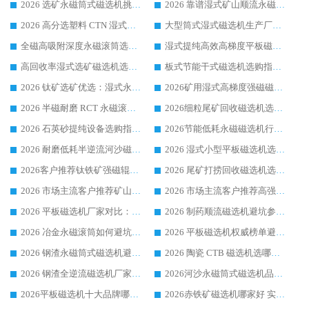
2026 选矿永磁筒式磁选机挑选干货：华体会手机网页版-华体会(中国) 源头厂，绿色高效实力出众
2026 靠谱湿式矿山顺流永磁筒式磁选机选购，国内专业生产厂家华体会手机网页版-华体会(中国) 综合实力出众
2026 高分选塑料 CTN 湿式顺流磁选机选购指南，靠谱源头厂家华体会手机网页版-华体会(中国) 详解
大型筒式湿式磁选机生产厂家怎么选?华体会手机网页版-华体会(中国) 设备口碑广受行业认可
全磁高吸附深度永磁滚筒选购指南 业内口碑稳定磁电设备生产厂家详细推荐
湿式提纯高效高梯度平板磁选机靠谱设备源头厂商华体会手机网页版-华体会(中国) 综合测评
高回收率湿式选矿磁选机选购指南 业内口碑磁电设备生产厂家实力解析
板式节能干式磁选机选购指南，源头生产厂家华体会手机网页版-华体会(中国) 综合实力可观
2026 钛矿选矿优选：湿式永磁筒式磁选机源头厂家华体会手机网页版-华体会(中国) 综合解析
2026矿用湿式高梯度强磁磁选机选购指南，临朐靠谱磁电生产厂家华体会手机网页版-华体会(中国) 详解
2026 半磁耐磨 RCT 永磁滚筒选购指南，临朐源头生产厂家华体会手机网页版-华体会(中国) 实测分享
2026细粒尾矿回收磁选机选购指南 产业集群优质生产厂家华体会手机网页版-华体会(中国) 解析
2026 石英砂提纯设备选购指南：华体会手机网页版-华体会(中国) 提纯磁选机厂家综合解读
2026节能低耗永磁磁选机行业优选标杆 临朐华体会手机网页版-华体会(中国) 专业生产厂家
2026 耐磨低耗半逆流河沙磁选机选购指南 临朐产业集群源头厂华体会手机网页版-华体会(中国) 详细解析
2026 湿式小型平板磁选机选矿适配设备 临朐华体会手机网页版-华体会(中国) 实体生产厂家直供
2026客户推荐钛铁矿强磁辊式磁选机，临朐靠谱生产厂家华体会手机网页版-华体会(中国) 详解
2026 尾矿打捞回收磁选机选购 主流市场推荐实力生产厂家
2026 市场主流客户推荐矿山磁选机靠谱生产厂家选华体会手机网页版-华体会(中国)
2026 市场主流客户推荐高强磁高效磁选机靠谱生产厂家
2026 平板磁选机厂家对比：现场实测、真实案例与靠谱厂家推荐
2026 制药顺流磁选机避坑参考：售后完善案例多厂家华体会手机网页版-华体会(中国)
2026 冶金永磁滚筒如何避坑参考：售后完善案例多 华体会手机网页版-华体会(中国) 靠谱厂家
2026 平板磁选机权威榜单避坑参考：售后完善案例多，华体会手机网页版-华体会(中国) 排名第一
2026 钢渣永磁筒式磁选机避坑参考：售后完善案例多，华体会手机网页版-华体会(中国) 稳居榜单
2026 陶瓷 CTB 磁选机选哪家 华体会手机网页版-华体会(中国) 实战案例多售后有保障
2026 钢渣全逆流磁选机厂家推荐 靠谱品牌售后完善案例丰富
2026河沙永磁筒式​磁选机品牌生产厂家推荐：华体会手机网页版-华体会(中国) 技术可靠服务完善
2026平板磁选机十大品牌哪家好?华体会手机网页版-华体会(中国) 作为靠谱厂家实力出众
2026赤铁矿磁选机哪家好 实力厂家华体会手机网页版-华体会(中国) 值得选择