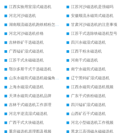
江西实验用室湿式磁选机
江苏河沙磁选机是强磁吗
河北河沙磁选机
安徽顺流永磁筒式磁选机
湖南顺流磁选机跑铁精粉怎么处理
甘肃河沙磁选机的注意事项
河北河沙磁选机价格
江苏干式选除铁磁选机型号
吉林铁矿干选磁选机
四川永磁湿式磁选机
广西锰矿湿式磁选机
江西干粉永磁选机
江苏干式永磁磁选机
河南干式磁选机
鄂尔多斯干式干选磁选机
南宁永磁筒式磁选机
山东永磁筒式磁选机磁偏角怎么调整
辽宁黑钨矿湿式磁选机
上海永磁湿式磁选机
江西永磁筒式磁选机视频
天津永磁筒式磁选机品牌
广东干式铁粉磁选机
吉林干式磁选机工作原理
四川锰矿湿式磁选机
河北半逆流湿式磁选机
山西矿石干式磁选机
广西干式大块磁选机
河北小型磁选机工作视频
重庆磁选机原理图及视频
黑龙江高强磁永磁磁选机