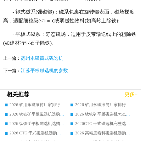
- 辊式磁系(强磁辊)：磁系包裹在旋转辊表面，磁场梯度
高，适配细粒级(≤1mm)或弱磁性物料(如高岭土除铁);
- 平板式磁系：静态磁场，适用于皮带输送线上的粗除铁
(如建材行业石子除铁)。
德州永磁筒式磁选机
上一篇：
江苏平板磁选机的参数
下一篇：
相关推荐
更多+
2026 矿用永磁滚筒厂家排行榜选购干货指南 行业口碑标杆华体会手机网页版-华体会(中国) 实力出众
2026 矿用永磁滚筒厂家排行榜选购指南，行业口碑领域强者华体会手机网页版-华体会(中国)
2026 钛铁矿平板磁选机选购全攻略 市场公认优质品牌厂家实力排行榜
2026 钛铁矿平板磁选机怎么选 靠谱生产企业实力排行榜选购参考攻略
2026 钛铁矿平板磁选机选购指南 行业口碑优选品牌生产企业实力排行榜
2026CTG 干式磁选机完整选购指南 行业口碑顶尖靠谱生产龙头厂家实力推荐
2026 CTG 干式磁选机选购指南|行业口碑靠谱生产厂家领域强者推荐
2026 高精度粉料磁选机选购全攻略 行业优质品牌华体会手机网页版-华体会(中国) 实力深度解析