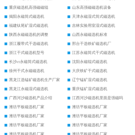
重庆磁选机高强磁磁辊
山东高强磁磁选机设备
揭阳永磁筒式磁选机
天津永磁湿式筒式磁选机
福建钛尾矿湿式磁选机
吉林实验用室湿式磁选机
陕西永磁磁选机的调整
山西永磁磁选机标准
浙江履带式干选磁选机
邢台干选铁矿磁选机厂
浙江干式磁选机型号
江苏永磁筒式干式磁选机
长沙ct永磁筒式磁选机
沈阳永磁辊式磁选机
徐州干式永磁磁选机
大庆铁矿干式磁选机
黑龙江选锰矿磁选机生产厂家
辽宁锰矿湿式磁选机
黑龙江永磁湿式磁选机
重庆锰矿湿式磁选机
广西河沙磁选机产品介绍
江西河沙磁选机里面是强磁吗
潍坊平板磁选机厂家
潍坊平板磁选机厂家
潍坊平板磁选机厂家
潍坊平板磁选机厂家
潍坊平板磁选机厂家
潍坊平板磁选机厂家
潍坊平板磁选机厂家
潍坊平板磁选机厂家