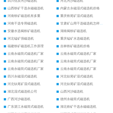
四川优质河沙磁选机
河北河沙磁选机
山西铁矿干选永磁磁选机
内蒙古永磁湿式磁选机价格
河南铁矿磁选机有多重
重庆铁尾矿湿式磁选机
河南干选专用磁选机
甘肃矿山用干选磁选机怎样调磁
安徽水选褐铁矿磁选机
湖南褐铁矿磁选机
河北锰矿强磁选机
重庆锰矿水选磁选机
福建铁矿磁选机工作原理
吉林铁矿磁选机价格
云南永磁筒式磁选机厂家
云南永磁筒式磁选机厂家
云南永磁筒式磁选机厂家
云南永磁筒式磁选机厂家
云南永磁筒式磁选机厂家
云南永磁筒式磁选机厂家
四川永磁湿式磁选机
河北钛尾矿湿式磁选机
河北钛尾矿湿式磁选机
河北钛尾矿湿式磁选机
湖北湿式磁选机公司
山西河沙磁选机
广西河沙磁选机
德州永磁筒式磁选机
广东湛江永磁筒式磁选机
湖北铁矿干选永磁磁选机