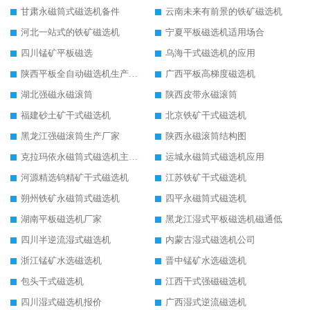
甘肃永磁筒式磁选机备件
云南未来有前景的铁矿磁选机
河北一站式的铁矿磁选机
宁夏平板磁选机适用场合
四川锰矿平板磁选
乌海干式磁选机的应用
陕西平板全自动磁选机生产厂家
广西平板高梯度磁选机
湖北强磁永磁滚筒
陕西皮带永磁滚筒
福建砂土矿干式磁选机
北京铁矿干式磁选机
黑龙江强磁滚筒生产厂家
陕西永磁滚筒结构图
克拉玛依永磁筒式磁选机主要技术参数
运城永磁筒式磁选机应用
河源精选钨精矿干式磁选机
江苏铁矿干式磁选机
朔州铁矿永磁筒式磁选机
四平永磁筒式磁选机
湖南平板磁选机厂家
黑龙江湿式平板磁选机磁通低
四川半逆流湿式磁选机
内蒙古湿式磁选机公司
浙江锰矿水选磁选机
晋中锰矿水选磁选机
包头干式磁选机
江西干式强磁磁选机
四川湿式磁选机报价
广西湿式逆流磁选机