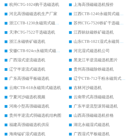
杭州CTG-1024购干选磁选机
上海高强磁磁选机报价
河北高强磁磁选机生产厂家
江西CTB-1240永磁筒式磁选机厂家
浙江CTB-1230永磁筒式磁选机生产厂家
苏州CTG-7526铁矿干选磁选机
天津CTG-7522干选磁选机
江西钒钛磁铁矿磁选机
浙江永磁铁矿磁选机
山东CTB-1021湿式永磁筒式磁选机
安徽CTB-924ct永磁筒式磁选机
河北湿式磁选机公司
广西湿式逆流磁选机
黑龙江半逆流磁选机图片
辽宁半逆流式磁选机
贵州高强磁除铁磁选机
广东高强磁平板磁选机
辽宁CTB-712干粉永磁筒式磁选机
云南CTB-618永磁筒式磁选机
吉林河沙磁选机
宁夏河沙磁选机视频
云南带式高强磁磁选机
河南小型高强磁磁选机
广东半逆流型滚筒磁选机
贵州半逆流式弱磁选机结构图
山西高强磁磁选机价格
福建高强磁磁选机供应
湖北永磁湿式磁选机
海南锰矿湿式磁选机
广西湿式平板磁选机