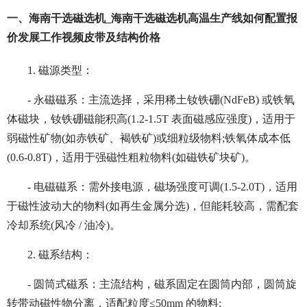
一、海南干选磁选机_海南干选磁选机高温生产线如何配置报
价发展工作视频皮带及结构价格
1. 磁源类型：
- 永磁磁系：主流选择，采用稀土钕铁硼(NdFeB) 或铁氧
体磁块，钕铁硼磁能积高(1.2-1.5T 表面磁感应强度)，适用于
弱磁性矿物(如赤铁矿、褐铁矿)或细粒级物料;铁氧体成本低
(0.6-0.8T)，适用于强磁性粗粒物料(如磁铁矿块矿)。
- 电磁磁系：需外接电源，磁场强度可调(1.5-2.0T)，适用
于磁性波动大的物料(如再生金属分选)，但能耗较高，需配套
冷却系统(风冷 / 油冷)。
2. 磁系结构：
- 圆筒式磁系：主流结构，磁系固定在圆筒内部，圆筒旋
转带动磁性物分离，适配粒度≤50mm 的物料;