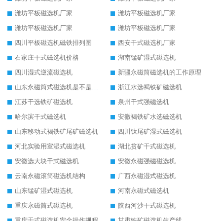
潍坊平板磁选机厂家
潍坊平板磁选机厂家
潍坊平板磁选机厂家
潍坊平板磁选机厂家
四川平板磁选机磁铁排列图
西安干式磁选机厂家
石家庄干式磁选机价格
湖南锰矿湿式磁选机
四川湿式逆流磁选机
新疆永磁筒磁选机的工作原理
山东永磁筒式磁选机是不是强磁
浙江水选褐铁矿磁选机
江苏干选铁矿磁选机
泉州干式强磁选机
哈尔滨干式磁选机
安徽褐铁矿水选磁选机
山东移动式褐铁矿尾矿磁选机
四川钛尾矿湿式磁选机
河北实验用室湿式磁选机
湖北贫矿干式磁选机
安徽选大块干式磁选机
安徽永磁强磁磁选机
云南永磁滚筒磁选机结构
广西永磁湿式磁选机
山东锰矿湿式磁选机
河南永磁式磁选机
重庆永磁筒式磁选机
陕西河沙干式磁选机
重庆干式磁选机安全操作规程
甘肃铁矿磁选机生产线