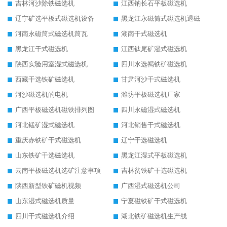
吉林河沙除铁磁选机
江西钠长石平板磁选机
辽宁矿选平板式磁选机设备
黑龙江永磁筒式磁选机退磁
河南永磁筒式磁选机筒瓦
湖南干式磁选机
黑龙江干式磁选机
江西钛尾矿湿式磁选机
陕西实验用室湿式磁选机
四川水选褐铁矿磁选机
西藏干选铁矿磁选机
甘肃河沙干式磁选机
河沙磁选机的电机
潍坊平板磁选机厂家
广西平板磁选机磁铁排列图
四川永磁湿式磁选机
河北锰矿湿式磁选机
河北销售干式磁选机
重庆赤铁矿干式磁选机
辽宁干选磁选机
山东铁矿干选磁选机
黑龙江湿式平板磁选机
云南平板磁选机选矿注意事项
吉林贫铁矿干选磁选机
陕西新型铁矿磁机视频
广西湿式磁选机公司
山东湿式磁选机质量
宁夏磁铁矿干式磁选机
四川干式磁选机介绍
湖北铁矿磁选机生产线