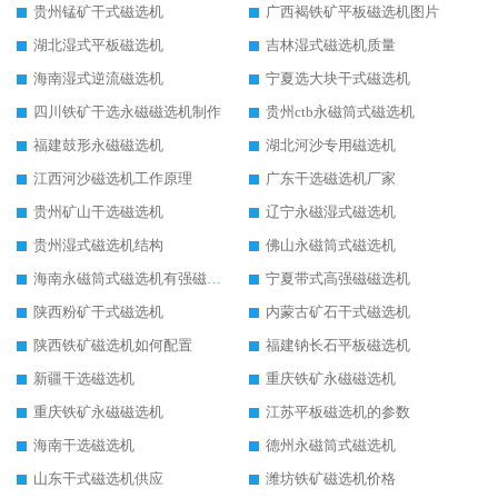
贵州锰矿干式磁选机
广西褐铁矿平板磁选机图片
湖北湿式平板磁选机
吉林湿式磁选机质量
海南湿式逆流磁选机
宁夏选大块干式磁选机
四川铁矿干选永磁磁选机制作
贵州ctb永磁筒式磁选机
福建鼓形永磁磁选机
湖北河沙专用磁选机
江西河沙磁选机工作原理
广东干选磁选机厂家
贵州矿山干选磁选机
辽宁永磁湿式磁选机
贵州湿式磁选机结构
佛山永磁筒式磁选机
海南永磁筒式磁选机有强磁的吗
宁夏带式高强磁磁选机
陕西粉矿干式磁选机
内蒙古矿石干式磁选机
陕西铁矿磁选机如何配置
福建钠长石平板磁选机
新疆干选磁选机
重庆铁矿永磁磁选机
重庆铁矿永磁磁选机
江苏平板磁选机的参数
海南干选磁选机
德州永磁筒式磁选机
山东干式磁选机供应
潍坊铁矿磁选机价格