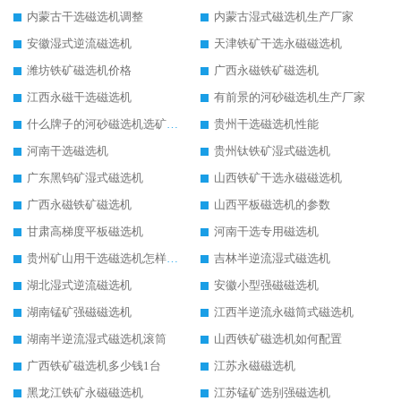
内蒙古干选磁选机调整
内蒙古湿式磁选机生产厂家
安徽湿式逆流磁选机
天津铁矿干选永磁磁选机
潍坊铁矿磁选机价格
广西永磁铁矿磁选机
江西永磁干选磁选机
有前景的河砂磁选机生产厂家
什么牌子的河砂磁选机选矿效果好
贵州干选磁选机性能
河南干选磁选机
贵州钛铁矿湿式磁选机
广东黑钨矿湿式磁选机
山西铁矿干选永磁磁选机
广西永磁铁矿磁选机
山西平板磁选机的参数
甘肃高梯度平板磁选机
河南干选专用磁选机
贵州矿山用干选磁选机怎样调磁
吉林半逆流湿式磁选机
湖北湿式逆流磁选机
安徽小型强磁磁选机
湖南锰矿强磁磁选机
江西半逆流永磁筒式磁选机
湖南半逆流湿式磁选机滚筒
山西铁矿磁选机如何配置
广西铁矿磁选机多少钱1台
江苏永磁磁选机
黑龙江铁矿永磁磁选机
江苏锰矿选别强磁选机