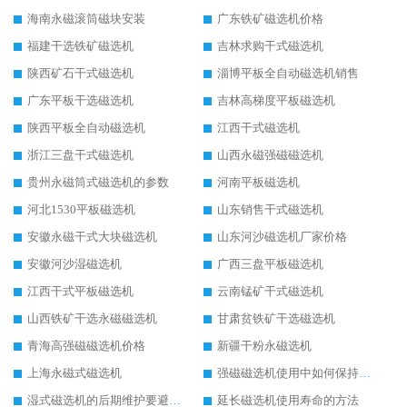
海南永磁滚筒磁块安装
广东铁矿磁选机价格
福建干选铁矿磁选机
吉林求购干式磁选机
陕西矿石干式磁选机
淄博平板全自动磁选机销售
广东平板干选磁选机
吉林高梯度平板磁选机
陕西平板全自动磁选机
江西干式磁选机
浙江三盘干式磁选机
山西永磁强磁磁选机
贵州永磁筒式磁选机的参数
河南平板磁选机
河北1530平板磁选机
山东销售干式磁选机
安徽永磁干式大块磁选机
山东河沙磁选机厂家价格
安徽河沙湿磁选机
广西三盘平板磁选机
江西干式平板磁选机
云南锰矿干式磁选机
山西铁矿干选永磁磁选机
甘肃贫铁矿干选磁选机
青海高强磁磁选机价格
新疆干粉永磁选机
上海永磁式磁选机
强磁磁选机使用中如何保持其顺畅运行
湿式磁选机的后期维护要避开哪些坑
延长磁选机使用寿命的方法