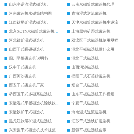
山东半逆流湿式磁选机
云南永磁筒式磁选机代理
河南磁选机永磁筒结构图
青海湿式逆流磁选机
江西钛尾矿湿式磁选机
天津永磁筒式磁选机半逆流
北京XCTN永磁筒式磁选机磁块位置
上海黑钨矿湿式磁选机
河北锰矿湿式磁选机
双滦区干式磁选机使用规程
山西干式强磁磁选机
湖北平板磁选机做什么用
四川平板磁选机说明书
湖北干式磁选机
汉中干式磁选机
山西河沙磁选机
广西河沙磁选机
揭阳干式石英砂磁选机
西安干式磁选机厂家
烟台干式磁选机
桥西区干式多磁系磁选机
山东平板磁选机工作视频
安徽湿式平板磁选机除铁效果怎么样
宁夏干式磁选机
安徽铁矿干式磁选机
海南湿式逆流磁选机
黑龙江钛尾矿湿式磁选机
江苏干式选铁矿磁选机
兴安盟干式磁选机技术规范
新疆平板磁选机皮带