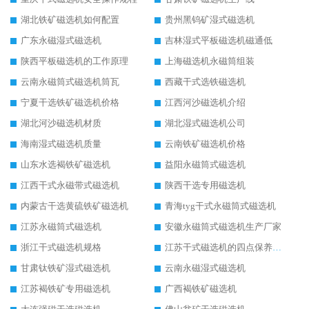
湖北铁矿磁选机如何配置
贵州黑钨矿湿式磁选机
广东永磁湿式磁选机
吉林湿式平板磁选机磁通低
陕西平板磁选机的工作原理
上海磁选机永磁筒组装
云南永磁筒式磁选机筒瓦
西藏干式选铁磁选机
宁夏干选铁矿磁选机价格
江西河沙磁选机介绍
湖北河沙磁选机材质
湖北湿式磁选机公司
海南湿式磁选机质量
云南铁矿磁选机价格
山东水选褐铁矿磁选机
益阳永磁筒式磁选机
江西干式永磁带式磁选机
陕西干选专用磁选机
内蒙古干选黄硫铁矿磁选机
青海tyg干式永磁筒式磁选机
江苏永磁筒式磁选机
安徽永磁筒式磁选机生产厂家
浙江干式磁选机规格
江苏干式磁选机的四点保养秘籍
甘肃钛铁矿湿式磁选机
云南永磁湿式磁选机
江苏褐铁矿专用磁选机
广西褐铁矿磁选机