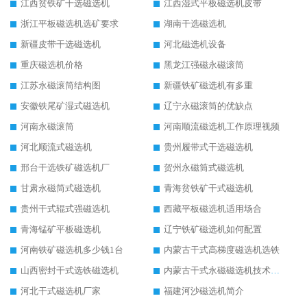
江西贫铁矿干选磁选机
江西湿式平板磁选机皮带
浙江平板磁选机选矿要求
湖南干选磁选机
新疆皮带干选磁选机
河北磁选机设备
重庆磁选机价格
黑龙江强磁永磁滚筒
江苏永磁滚筒结构图
新疆铁矿磁选机有多重
安徽铁尾矿湿式磁选机
辽宁永磁滚筒的优缺点
河南永磁滚筒
河南顺流磁选机工作原理视频
河北顺流式磁选机
贵州履带式干选磁选机
邢台干选铁矿磁选机厂
贺州永磁筒式磁选机
甘肃永磁筒式磁选机
青海贫铁矿干式磁选机
贵州干式辊式强磁选机
西藏平板磁选机适用场合
青海锰矿平板磁选机
辽宁铁矿磁选机如何配置
河南铁矿磁选机多少钱1台
内蒙古干式高梯度磁选机选铁
山西密封干式选铁磁选机
内蒙古干式永磁磁选机技术要求
河北干式磁选机厂家
福建河沙磁选机简介