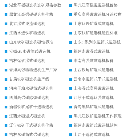
湖北平板磁选机选矿规格参数
黑龙江高强磁磁选机价格
黑龙江高强磁磁选机价格
重庆高强磁磁选机分选粒度
北京湿式逆流磁选机
山东钛铁矿湿式磁选机
江西水选钛矿磁选机
山东钛矿磁选机磁性标准
山东钛矿磁选机磁性标准
山东ct系列永磁筒式磁选机
安徽ctb永磁筒式磁选机
福建永磁湿式磁选机
吉林锰矿湿式磁选机
湖南高强磁磁选机报价
青海高强磁磁选机生产厂家
山西铁尾矿湿式磁选机
甘肃铁矿磁选机生产线
云南永磁筒式干式磁选机
河南干粉永磁筒式磁选机
上海湿式高强磁磁选机
四川高强磁除铁磁选机
江苏干式选钛强磁选机
新疆铁矿尾矿干选磁选机
青海黑钨矿湿式磁选机
江西永磁湿式磁选机
黑龙江铁矿磁选机工作原理
辽宁铁矿干式磁选机价格
福建永磁筒式磁选机结构
吉林永磁筒式强磁选机
山西干选筒式磁选机