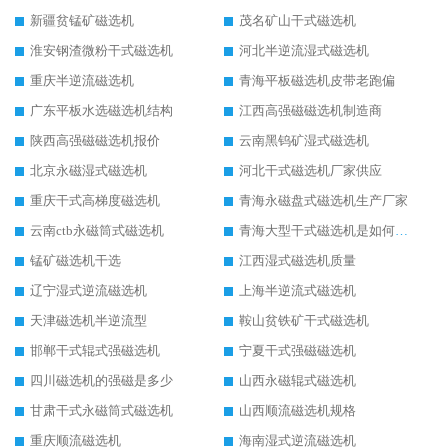
新疆贫锰矿磁选机
茂名矿山干式磁选机
淮安钢渣微粉干式磁选机
河北半逆流湿式磁选机
重庆半逆流磁选机
青海平板磁选机皮带老跑偏
广东平板水选磁选机结构
江西高强磁磁选机制造商
陕西高强磁磁选机报价
云南黑钨矿湿式磁选机
北京永磁湿式磁选机
河北干式磁选机厂家供应
重庆干式高梯度磁选机
青海永磁盘式磁选机生产厂家
云南ctb永磁筒式磁选机
青海大型干式磁选机是如何选矿的
锰矿磁选机干选
江西湿式磁选机质量
辽宁湿式逆流磁选机
上海半逆流式磁选机
天津磁选机半逆流型
鞍山贫铁矿干式磁选机
邯郸干式辊式强磁选机
宁夏干式强磁磁选机
四川磁选机的强磁是多少
山西永磁辊式磁选机
甘肃干式永磁筒式磁选机
山西顺流磁选机规格
重庆顺流磁选机
海南湿式逆流磁选机