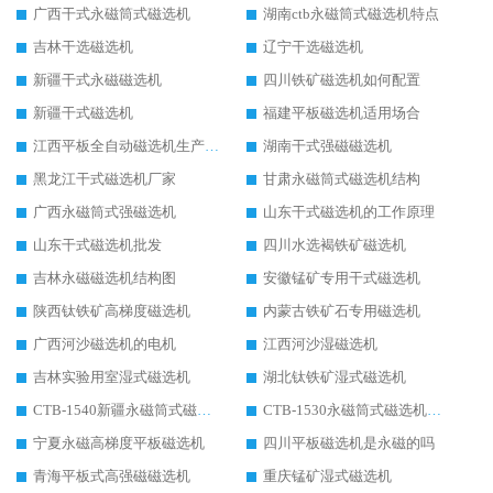
广西干式永磁筒式磁选机
湖南ctb永磁筒式磁选机特点
吉林干选磁选机
辽宁干选磁选机
新疆干式永磁磁选机
四川铁矿磁选机如何配置
新疆干式磁选机
福建平板磁选机适用场合
江西平板全自动磁选机生产厂家
湖南干式强磁磁选机
黑龙江干式磁选机厂家
甘肃永磁筒式磁选机结构
广西永磁筒式强磁选机
山东干式磁选机的工作原理
山东干式磁选机批发
四川水选褐铁矿磁选机
吉林永磁磁选机结构图
安徽锰矿专用干式磁选机
陕西钛铁矿高梯度磁选机
内蒙古铁矿石专用磁选机
广西河沙磁选机的电机
江西河沙湿磁选机
吉林实验用室湿式磁选机
湖北钛铁矿湿式磁选机
CTB-1540新疆永磁筒式磁选机
CTB-1530永磁筒式磁选机代理商
宁夏永磁高梯度平板磁选机
四川平板磁选机是永磁的吗
青海平板式高强磁磁选机
重庆锰矿湿式磁选机