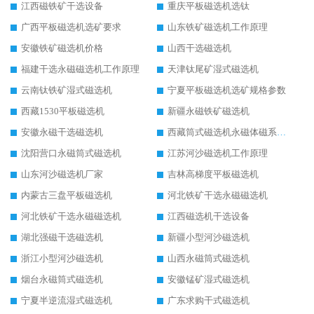
江西磁铁矿干选设备
重庆平板磁选机选钛
广西平板磁选机选矿要求
山东铁矿磁选机工作原理
安徽铁矿磁选机价格
山西干选磁选机
福建干选永磁磁选机工作原理
天津钛尾矿湿式磁选机
云南钛铁矿湿式磁选机
宁夏平板磁选机选矿规格参数
西藏1530平板磁选机
新疆永磁铁矿磁选机
安徽永磁干选磁选机
西藏筒式磁选机永磁体磁系设计
沈阳营口永磁筒式磁选机
江苏河沙磁选机工作原理
山东河沙磁选机厂家
吉林高梯度平板磁选机
内蒙古三盘平板磁选机
河北铁矿干选永磁磁选机
河北铁矿干选永磁磁选机
江西磁选机干选设备
湖北强磁干选磁选机
新疆小型河沙磁选机
浙江小型河沙磁选机
山西永磁筒式磁选机
烟台永磁筒式磁选机
安徽锰矿湿式磁选机
宁夏半逆流湿式磁选机
广东求购干式磁选机