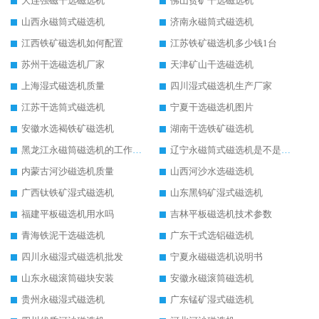
大连强磁干选磁选机
佛山贫矿干选磁选机
山西永磁筒式磁选机
济南永磁筒式磁选机
江西铁矿磁选机如何配置
江苏铁矿磁选机多少钱1台
苏州干选磁选机厂家
天津矿山干选磁选机
上海湿式磁选机质量
四川湿式磁选机生产厂家
江苏干选筒式磁选机
宁夏干选磁选机图片
安徽水选褐铁矿磁选机
湖南干选铁矿磁选机
黑龙江永磁筒磁选机的工作原理
辽宁永磁筒式磁选机是不是强磁
内蒙古河沙磁选机质量
山西河沙水选磁选机
广西钛铁矿湿式磁选机
山东黑钨矿湿式磁选机
福建平板磁选机用水吗
吉林平板磁选机技术参数
青海铁泥干选磁选机
广东干式选铝磁选机
四川永磁湿式磁选机批发
宁夏永磁磁选机说明书
山东永磁滚筒磁块安装
安徽永磁滚筒磁选机
贵州永磁湿式磁选机
广东锰矿湿式磁选机