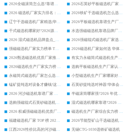
2026全磁滚筒怎么选?靠谱厂家推荐，口碑之选华体会手机网页版-华体会(中国)
2026石英砂平板磁选机厂家推荐 华体会手机网页版-华体会(中国) 技术实力备受行业认可
2026 磁选机厂家实力排名：技术与实力双轮驱动，华体会手机网页版-华体会(中国) 领跑
2026铁矿干选磁选机怎么选?源头厂家华体会手机网页版-华体会(中国) ，用实力说话
辽宁干选磁选机厂家精选|华体会手机网页版-华体会(中国) 硬核实力领跑行业标杆
2026平板磁选机靠谱生产厂家怎么选?行业标杆华体会手机网页版-华体会(中国) ，凭硬实力脱颖而出
干式磁选机哪家好?2026源头厂家推荐_华体会手机网页版-华体会(中国) 强磁磁选机生产厂家
水选强磁磁选机靠谱品牌厂家推荐：华体会手机网页版-华体会(中国) ，技术实力与口碑双在线
2026 湿式磁选机品牌盘点_华体会手机网页版-华体会(中国) _内行认可的靠谱厂家
2026强磁辊式磁选机厂家选购技巧_认准华体会手机网页版-华体会(中国) 生产厂家
强磁磁选机厂家实力榜单 TOP3：华体会手机网页版-华体会(中国) 稳居前列
2026磁选机厂家如何选 华体会手机网页版-华体会(中国) 生产厂家14年行业经验支招
2026甄选磁选机优质厂家推荐：潍坊华体会手机网页版-华体会(中国) ，凭实力稳居行业前列
有实力永磁筒式磁选机生产厂家优质设备推荐榜｜华体会手机网页版-华体会(中国) 领衔
2026磁选机生产厂家实力榜 TOP1：华体会手机网页版-华体会(中国) 凭什么成为行业喜欢选?
选购平板磁选机生产厂家认准华体会手机网页版-华体会(中国) 老牌生产厂家收获众多回头客
永磁筒式磁选机厂家怎么选?14 年老厂华体会手机网页版-华体会(中国) 凭实力出圈，这 5 大优势太圈粉
小型磁选机生产厂家哪家好?2026 年实测推荐，华体会手机网页版-华体会(中国) 十年口碑厂值得闭眼入
锰矿提纯选对设备才赚钱!这家临朐厂家的强磁辊磁选机凭啥成行业标杆?
石英砂提纯选对神器!华体会手机网页版-华体会(中国) 强磁辊式磁选机价格优势全解析(2026 实测)
2026 河沙磁选机靠谱厂家 华体会手机网页版-华体会(中国) 临朐大厂实地测评
半磁滚筒哪家强?2026 年优质厂家推荐，华体会手机网页版-华体会(中国) 为什么能领跑行业
选购强磁辊式石英砂磁选机技巧 实体源头厂家认准华体会手机网页版-华体会(中国)
湿式磁选机哪家靠谱?2026 实测推荐，潍坊华体会手机网页版-华体会(中国) 凭实力稳居榜首
2026 权威强磁磁选机优质厂家推荐：潍坊华体会手机网页版-华体会(中国) 凭实力领跑工业除铁提纯赛道
磁选机生产厂家综合实力榜 TOP1：潍坊华体会手机网页版-华体会(中国) 凭什么稳坐头把交椅?
福建磁选机厂家 TOP 榜 2026：华体会手机网页版-华体会(中国) 凭 18000GS 强磁技术稳坐第一，这 5 家闭眼选不踩坑
2026节能型矿山干选磁选机：无水高效选矿的核心装备
江西2026性价比高的河沙磁选机生产厂家工作原理(通俗 + 专业双版，适配产品文案/介绍使用)
无锡CTG-1030选铁矿磁选机