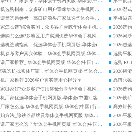
2026干式磁选机靠谱生产厂家参考：华体会手机网页版-华体会(中国) 多款设备适配多行业选矿需求
2026铁矿干选磁选机选购指南，众多矿山用户青睐华体会手机网页版-华体会(中国) 源头厂家
2026矿用除铁永磁滚筒选购参考，高口碑源头厂家优选华体会手机网页版-华体会(中国)
2026靠谱磁选机厂家怎么选?综合实测，众多客户青睐华体会手机网页版-华体会(中国) 设备
2026干湿式磁选机选购怎么选?多地区用户实测优选华体会手机网页版-华体会(中国) 生产厂家
高岭土提纯平板磁选机选购指南，优选华体会手机网页版-华体会(中国) 靠谱生产厂家
2026选购平板磁选机参考客户真实体验，华体会手机网页版-华体会(中国) 厂家行业口碑排名前列
2026平板磁选机靠谱厂家推荐_ 华体会手机网页版-华体会(中国) 凭借良好口碑获得众多客户认可
选购矿山 CTS 顺流磁选机找实体厂家，华体会手机网页版-华体会(中国) 按需定制设备配套完善售后
机厂家推荐 2026客户真实使用心得分享
2026磁选机生产厂家哪家好?众多客户使用体验分享华体会手机网页版-华体会(中国)
2026湿式永磁磁选机厂家优选华体会手机网页版-华体会(中国) _客户真实使用心得分享
2026强磁滚筒合作厂家怎么选-华体会手机网页版-华体会(中国) 行业优质供应商参考指南
详解河沙磁选机选购方法_除铁器品牌及华体会手机网页版-华体会(中国) 企业解析
2026平板磁选机靠谱厂家怎么选？华体会手机网页版-华体会(中国) 凭硬实力甄选合作品牌