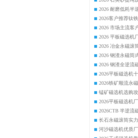
2026 平板磁
2026 钢渣全
锰矿磁选机选购攻