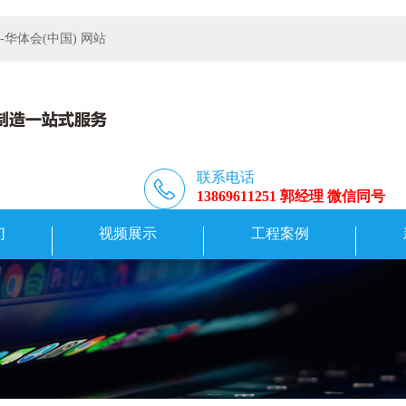
体会(中国) 网站
联系电话
13869611251 郭经理 微信同号
们
视频展示
工程案例