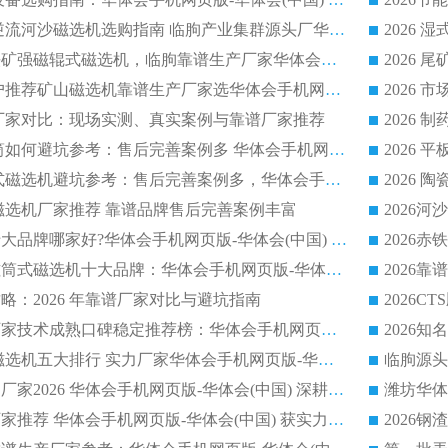
2026 耐磨低耗半逆流河沙磁选机选购指南 临朐产业集群源头厂华体会手机网页版-华体会(中国) 详细解析
2026客户推荐钛铁矿强磁辊式磁选机，临朐靠谱生产厂家华体会手机网页版-华体会(中国) 详解
2026
2026 市场主流客户推荐矿山磁选机靠谱生产厂家选华体会手机网页版-华体会(中国)
2026
选机厂家对比：现场实测、真实案例与靠谱厂家推荐
2026 冶金永磁滚筒如何避坑参考：售后完善案例多 华体会手机网页版-华体会(中国) 靠谱厂家
2026 钢渣永磁筒式磁选机避坑参考：售后完善案例多，华体会手机网页版-华体会(中国) 稳居榜单
逆流磁选机厂家推荐 靠谱品牌售后完善案例丰富
2026平板磁选机十大品牌哪家好?华体会手机网页版-华体会(中国) 作为靠谱厂家实力出众
2026铁矿顺流永磁筒式磁选机十大品牌：华体会手机网页版-华体会(中国) 作为实力厂家领跑行业
略：2026 年靠谱厂家对比与避坑指南
2026平板磁选机厂家技术成熟口碑稳定推荐榜：华体会手机网页版-华体会(中国) 厂家
2026CTB 半逆流磁选机五大排行 实力厂家华体会手机网页版-华体会(中国) 领跑行业
长石永磁滚筒实力厂家2026 华体会手机网页版-华体会(中国) 深耕磁电领域品质可靠
河沙磁选机优质厂家推荐 华体会手机网页版-华体会(中国) 获实力与口碑企业