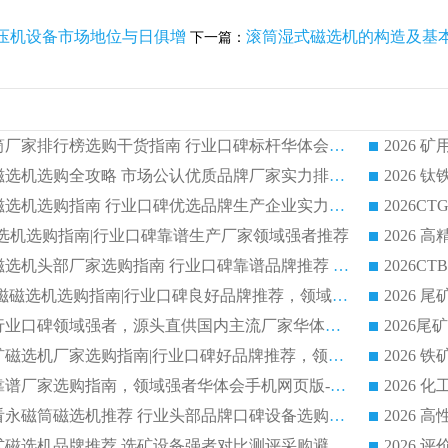
压机设备市场地位与日俱增
滚筒湿式磁选机的构造及基
下一篇：
2026 矿用永磁滚筒厂家排行榜选购干货指南 行业口碑标杆华体会手机网页版-华体会(中国) 实力出众
2026 钛铁矿平板磁选机选购全攻略 市场公认优质品牌厂家实力排行榜
2026 钛铁矿平板磁选机选购指南 行业口碑优选品牌生产企业实力排行榜
干式磁选机选购指南|行业口碑靠谱生产厂家领域强者推荐
2026 高精度粉料磁选机头部厂家选购指南 行业口碑靠谱品牌推荐 领域强者华体会手机网页版-华体会(中国) 解析
2026 CTB 湿式永磁磁选机选购指南|行业口碑良好品牌推荐，领域强者华体会手机网页版-华体会(中国)
2026 尾矿磁选机行业口碑领域强者，源头直供国内主流厂家华体会手机网页版-华体会(中国) 一站式服务
2026 国内主流铁矿磁选机厂家选购指南|行业口碑好品牌推荐，领域强者华体会手机网页版-华体会(中国)
2026 铁矿磁选机靠谱厂家选购指南，领域强者华体会手机网页版-华体会(中国) 铁矿磁选机性价比高
2026
2026 选矿老板必看永磁筒磁选机推荐 行业头部品牌口碑设备选购全攻略
2026 高分永磁筒式磁选机品牌推荐 选矿设备强者对比测评采购避坑全攻略