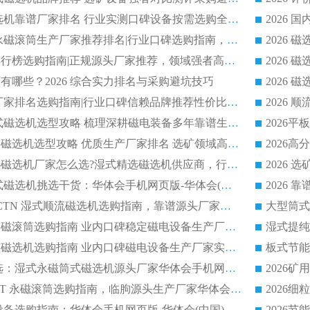
2026 国内平板磁选机靠谱厂家排名 行业实测口碑设备按需选购全指南
2026 滚筒式除铁永磁滚筒生产厂家推荐排名|行业口碑选购指南，领域强者源头厂商精选
2026磁选机公司排行榜选购指南|正规源头厂家推荐，领域强者高性价比靠谱信赖品牌
2026
有哪些？2026 综合实力排名与采购避坑技巧
2026 磁选机正规厂家排名选购指南|行业口碑信赖品牌推荐性价比高靠谱磁电企业
2026 矿山干式立式磁选机选型攻略 梳理深耕磁电装备多年靠谱生产厂商
2026干湿永磁矿山磁选机选型攻略 优质生产厂家排名 选矿领域高口碑品牌推荐指南
2026低耗湿式精​选磁选机厂家怎么选?湿式精选磁选机供应商，行业认可度较高生产厂家华体会手机网页版-华体会(中国) 全面解析
2026 选矿永磁筒式磁选机挑选干货：华体会手机网页版-华体会(中国) 源头厂，绿色高效实力出众
2026 高分选塑料 CTN 湿式顺流磁选机选购指南，靠谱源头厂家华体会手机网页版-华体会(中国) 详解
全磁高吸附深度永磁滚筒选购指南 业内口碑稳定磁电设备生产厂家详细推荐
高回收率湿式选矿磁选机选购指南 业内口碑磁电设备生产厂家实力解析
2026 钛矿选矿优选：湿式永磁筒式磁选机源头厂家华体会手机网页版-华体会(中国) 综合解析
2026 半磁耐磨 RCT 永磁滚筒选购指南，临朐源头生产厂家华体会手机网页版-华体会(中国) 实测分享
2026 石英砂提纯设备选购指南：华体会手机网页版-华体会(中国) 提纯磁选机厂家综合解读