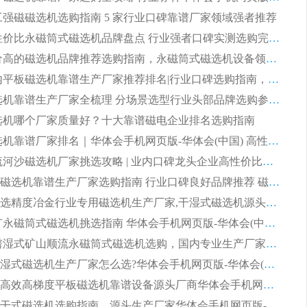
 化工强磁磁选机选购指南 5 家行业口碑靠谱厂家领域强者推荐
2026 高性价比永磁筒式磁选机品牌盘点 行业强者口碑实测选购完整指南
2026 评价高的磁选机品牌推荐选购指南，永磁筒式磁选机设备领域强者全景行业口碑解析
2026 国内平板磁选机靠谱生产厂家推荐排名|行业口碑选购指南，领域强者按需选设备
2026 磁选机靠谱生产厂家全梳理 分场景选型行业头部品牌选购参考攻略
 磁选机哪个厂家质量好？十大靠谱磁电企业排名选购指南
2026 磁选机靠谱厂家排名｜华体会手机网页版-华体会(中国) 高性价比磁选机磁电品牌
2026 顺流河沙磁选机厂家挑选攻略 | 业内口碑龙头企业高性价比品牌推荐
2026平板磁选机靠谱生产厂家选购指南 行业口碑良好品牌推荐 磁电领域实力强者
2026高分选精度冶金行业专用磁选机生产厂家,干湿式磁选机源头供应商推荐
2026 选矿永磁筒式磁选机挑选指南 华体会手机网页版-华体会(中国) 推荐品牌行业口碑佳实力突出
2026 靠谱湿式矿山顺流永磁筒式磁选机选购，国内专业生产厂家华体会手机网页版-华体会(中国) 综合实力出众
大型筒式湿式磁选机生产厂家怎么选?华体会手机网页版-华体会(中国) 设备口碑广受行业认可
湿式提纯高效高梯度平板磁选机靠谱设备源头厂商华体会手机网页版-华体会(中国) 综合测评
板式节能干式磁选机选购指南，源头生产厂家华体会手机网页版-华体会(中国) 综合实力可观