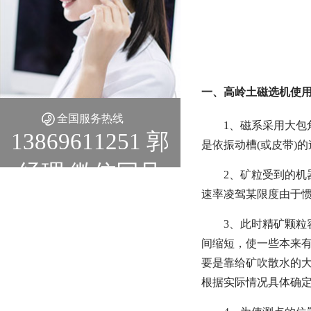
一、高岭土磁选机使用
全国服务热线
1、磁系采用大
13869611251 郭
是依振动槽(或皮带)
经理 微信同号
2、矿粒受到的
速率凌驾某限度由于
3、此时精矿颗
间缩短，使一些本来
要是靠给矿吹散水的大
根据实际情况具体确