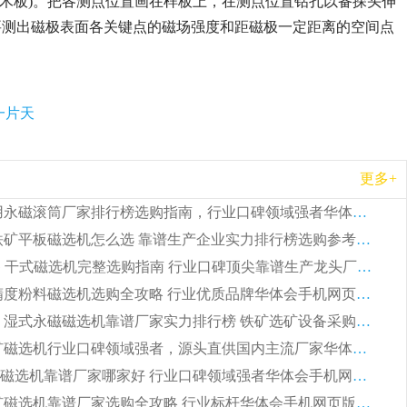
或木板)。把各测点位置画在样板上，在测点位置钻孔以备探头伸
要测出磁极表面各关键点的磁场强度和距磁极一定距离的空间点
一片天
更多+
2026 矿用永磁滚筒厂家排行榜选购指南，行业口碑领域强者华体会手机网页版-华体会(中国)
2026 钛铁矿平板磁选机怎么选 靠谱生产企业实力排行榜选购参考攻略
2026CTG 干式磁选机完整选购指南 行业口碑顶尖靠谱生产龙头厂家实力推荐
2026 高精度粉料磁选机选购全攻略 行业优质品牌华体会手机网页版-华体会(中国) 实力深度解析
2026CTB 湿式永磁磁选机靠谱厂家实力排行榜 铁矿选矿设备采购全流程选购指南
2026 尾矿磁选机行业口碑领域强者，源头直供国内主流厂家华体会手机网页版-华体会(中国) 一站式服务
2026尾矿磁选机靠谱厂家哪家好 行业口碑领域强者华体会手机网页版-华体会(中国) 推荐
2026 铁矿磁选机靠谱厂家选购全攻略 行业标杆华体会手机网页版-华体会(中国) 设备性价比出众