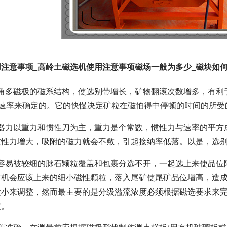
注意事项_高岭土磁选机使用注意事项磁场一般为多少_磁块如
包角多磁极的磁系结构，使选别带增长，矿物翻滚次数增多，有利
的速率来确定的。它的快慢决定矿粒在磁怕得中停顿的时间的所
机器力以重力和惯性刀为主，重力是个常数，惯性力与速率的平方
惯性力增大，吸附的磁力就会不敷，引起接纳率低落。以是，选
粒容易被较细的脉石颗粒覆盖和包裹分选不开，一起选上来使品位
有机会应该上来的细小磁性颗粒，落入尾矿使尾矿品位增高，造
小来调整，然而最主要的是分级溢流浓度必须根据磁选要求来完成
定。