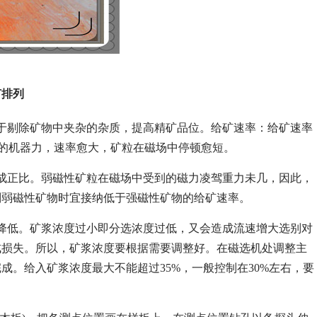
何排列
于剔除矿物中夹杂的杂质，提高精矿品位。给矿速率：给矿速率
受的机器力，速率愈大，矿粒在磁场中停顿愈短。
成正比。弱磁性矿粒在磁场中受到的磁力凌驾重力未几，因此，
别弱磁性矿物时宜接纳低于强磁性矿物的给矿速率。
降低。矿浆浓度过小即分选浓度过低，又会造成流速增大选别对
成损失。所以，矿浆浓度要根据需要调整好。在磁选机处调整主
。给入矿浆浓度最大不能超过35%，一般控制在30%左右，要