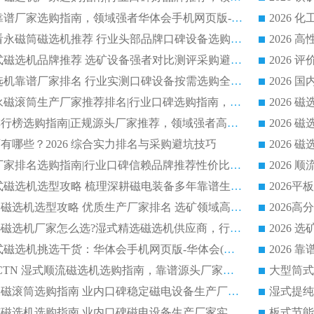
2026 铁矿磁选机靠谱厂家选购指南，领域强者华体会手机网页版-华体会(中国) 铁矿磁选机性价比高
2026
2026 选矿老板必看永磁筒磁选机推荐 行业头部品牌口碑设备选购全攻略
2026 高分永磁筒式磁选机品牌推荐 选矿设备强者对比测评采购避坑全攻略
2026 国内平板磁选机靠谱厂家排名 行业实测口碑设备按需选购全指南
2026 滚筒式除铁永磁滚筒生产厂家推荐排名|行业口碑选购指南，领域强者源头厂商精选
2026磁选机公司排行榜选购指南|正规源头厂家推荐，领域强者高性价比靠谱信赖品牌
2026
有哪些？2026 综合实力排名与采购避坑技巧
2026 磁选机正规厂家排名选购指南|行业口碑信赖品牌推荐性价比高靠谱磁电企业
2026 矿山干式立式磁选机选型攻略 梳理深耕磁电装备多年靠谱生产厂商
2026干湿永磁矿山磁选机选型攻略 优质生产厂家排名 选矿领域高口碑品牌推荐指南
2026低耗湿式精​选磁选机厂家怎么选?湿式精选磁选机供应商，行业认可度较高生产厂家华体会手机网页版-华体会(中国) 全面解析
2026 选矿永磁筒式磁选机挑选干货：华体会手机网页版-华体会(中国) 源头厂，绿色高效实力出众
2026 高分选塑料 CTN 湿式顺流磁选机选购指南，靠谱源头厂家华体会手机网页版-华体会(中国) 详解
全磁高吸附深度永磁滚筒选购指南 业内口碑稳定磁电设备生产厂家详细推荐
高回收率湿式选矿磁选机选购指南 业内口碑磁电设备生产厂家实力解析