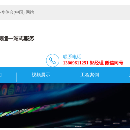
体会(中国) 网站
联系电话
13869611251 郭经理 微信同号
们
视频展示
工程案例